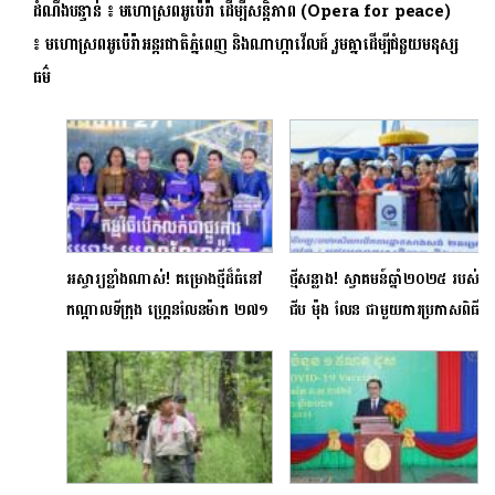
ដំណឹងបន្ទាន់ ៖ មហោស្រព​អូប៉េរ៉ា ដើម្បីសន្តិភាព (Opera for peace)
៖ មហោស្រពអូប៉េរ៉ាអន្តរជាតិភ្នំពេញ និងណាហ្កាវើលដ៍ រួមគ្នាដើម្បីជំនួយមនុស្ស
ធម៌
អស្ចារ្យខ្លាំងណាស់! គម្រោងថ្មីដ៏ធំនៅ
ថ្មីសន្លាង! ស្វាគមន៍ឆ្នាំ២០២៥ របស់
កណ្តាលទីក្រុង ហ្រ្គេនលែនម៉ាក ២៧១
ជីប ម៉ុង លែន ជាមួយការប្រកាសពិធី
របស់ ជីប ម៉ុង លែន ប្រកាសបើកលក់
បញ្ចុះបឋមសិលាបើកការ
ជាផ្លូវការហើយ
ដ្ឋានសាងសង់គម្រោងធំៗចំនួន ២
ព្រមគ្នា​