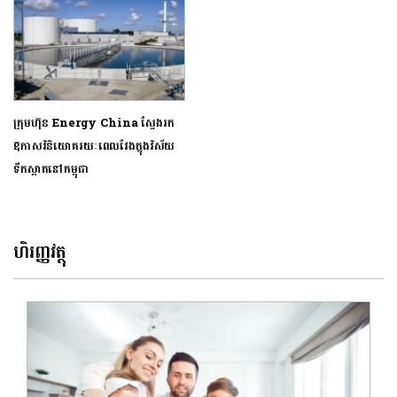
ក្រុមហ៊ុន Energy China ស្វែងរក
ឱកាសវិនិយោគរយៈពេលវែងក្នុងវិស័យ
ទឹកស្អាតនៅកម្ពុជា
ហិរញ្ញវត្ថុ