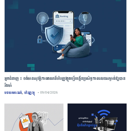
អ្នកជំនាញ ៖ ចង់មានសុវត្ថិភាពគណនីហិរញ្ញវត្ថុគប្បីបង្កើនប្រសិទ្ធភាពលេខសម្ងាត់ឱ្យបាន
រឹងមាំ
,
បទយកការណ៍
ហិរញ្ញវត្ថុ
• 09/04/2026