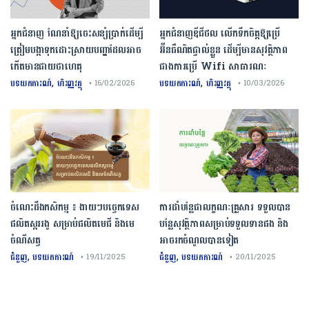
អ្នកជំនាញ ណែនាំឱ្យចេះសន្សំប្រាក់ដើម្បី
អ្នកជំនាញឌីជីថល លើកទឹកចិត្តឱ្យប្រើ
ត្រៀមបង្កាទុកដោះស្រាយបញ្ហាដែលអាច
អ៊ីនធឺណិតផ្ទាល់ខ្លួន ដើម្បីមានសុវត្ថិភាព
កើតមានជាយថាហេតុ
ជាងការប្រើ Wifi​ សាធារណៈ
,
,
បទយកការណ៍
ហិរញ្ញវត្ថុ
បទយកការណ៍
ហិរញ្ញវត្ថុ
• 16/02/2026
• 10/03/2026
ចំណេះដឹងកសិកម្ម ៖ ងាយៗបច្ចេកទេស
ការដាំបន្លែជាលក្ខណៈគ្រួសារ ទទួលបាន
ផលិតស្កររងូ សម្រាប់ផលិតមេជី និងមេ
បន្លែសុវត្ថិភាពសម្រាប់ទទួលទានផង និង
ចំណីសត្វ
អាចរកចំណូលបានទៀត
,
,
ជំនួញ
បទយកការណ៍
ជំនួញ
បទយកការណ៍
• 19/11/2025
• 20/11/2025