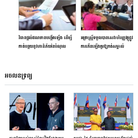
វិធានផ្តល់ឥណទានបង្កើតឡើង ដើម្បី
អត្រាស្ត្រីទទួលបានសេវាហិរញ្ញវត្ថុផ្លូវ
កាត់បន្ថយនូវហានិភ័យនៃបំណុល
ការកើនឡើងគួរឱ្យកត់សម្គាល់
ច្រើនលើសលប់
អចលនទ្រព្យ