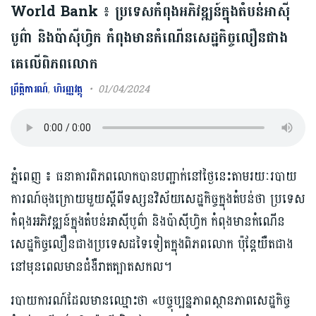
World Bank ៖ ប្រទេសកំពុងអភិវឌ្ឍន៍ក្នុងតំបន់​អាស៊ី
បូព៌ា និងប៉ាស៊ីហ្វិក កំពុង​មាន​កំណើន​សេដ្ឋកិច្ច​លឿន​ជាង
គេលើ​ពិភពលោក
ព្រឹត្តិការណ៍
,
ហិរញ្ញវត្ថុ
01/04/2024
ភ្នំពេញ ៖ ធនាគារពិភពលោក​បានបញ្ជាក់នៅ​ថ្ងៃនេះតាមរយៈរបាយ
ការណ៍ចុងក្រោយ​មួយ​​ស្តី​ពីទស្សនវិស័យ​សេដ្ឋកិច្ច​ក្នុង​តំបន់ថា ប្រទេស
កំពុងអភិវឌ្ឍន៍ក្នុងតំបន់​អាស៊ីបូព៌ា និងប៉ាស៊ីហ្វិក កំពុង​មាន​កំណើន​
សេដ្ឋកិច្ច​លឿន​ជាង​ប្រទេសដទៃទៀតក្នុង​ពិភពលោក ប៉ុន្តែយឺតជាង
នៅមុនពេលមាន​ជំងឺរាតត្បាតសកល។
របាយការណ៍ដែល​មាន​ឈ្មោះ​ថា «បច្ចុប្បន្នភាពស្ថានភាពសេដ្ឋកិច្ច​