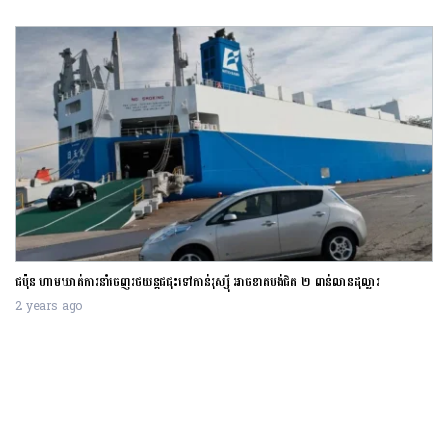
ជប៉ុន ហាមឃាត់ការនាំចេញរថយន្តជជុះទៅកាន់រុស្ស៊ី អាចខាតបង់ជិត ២ ពាន់លានដុល្លារ
2 years ago