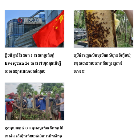
ខ្លីៗពីអ្នកវិនិយោគ ៖ នាយកប្រតិបត្តិ
ប្រើជំនាញកសិកម្មបើកកសិដ្ឋានចិញ្ចឹមឃ្មុំ
Evergrande បានទៅហុងកុងដើម្បី
ទទួលបានផលជោគជ័យគួរឱ្យជាទី
ចរចាពន្យារពេលសងបំណុល
មោទនៈ
ឧស្សាហកម្ម៤.០ ៖ បុរសម្នាក់បង្កើតកម្មវិធី
ទូរស័ព្ទ ដើម្បីជាជំនួយដល់ការធ្វើកសិកម្ម