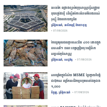
​អាមេរិក​ ពង្រាងច្បាប់​យុទ្ធសាស្ត្រ​ធ្វើ​សង្គ្រាម​
នុយក្លេអ៊ែរ​ថ្មី ដើម្បីទប់ការគំរាមកំហែងរបស់​
រុស្ស៊ី និងមហាយក្សចិន
,
ព្រឹត្តិការណ៍
អាជីវកម្មថ្មី និងនវានុវត្ត
• 07/08/2026
កែប​ប្រមូល​ផល​ក្តាម​សេះ​ជិត​ ​៤០០ ​តោន​ក្នុង​
ឆមាស​ទី​១​ ​ខណៈ​ខេត្ត​ត្រៀម​ចុះបញ្ជី​ម៉ាក​
សម្គាល់​ភូមិសាស្ត្រ​
,
ព្រឹត្តិការណ៍
សេដ្ឋកិច្ច
• 07/08/2026
សហគ្រិនក្នុងវិស័យ MSME ប្រែក្លាយវិបត្តិ
ជាឱកាស ពង្រីកអាជីវកម្មរហូតមានដៃគូជាង
១,០០០
,
ជំនួញ
ព្រឹត្តិការណ៍
• 07/08/2026