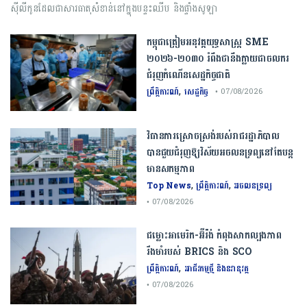
ស៊ីលីកូនដែលជាសារធាតុសំខាន់នៅក្នុងបន្ទះឈីប និងផ្ទាំងសូឡា
កម្ពុជា​ត្រៀមអនុវត្ត​យុទ្ធសាស្ត្រ​ ​SME​ ​
២០២៦​-​២០៣០​ រំពឹងថានឹងក្លាយ​ជា​ចលករ​
ជំរុញ​កំណើន​សេដ្ឋកិច្ច​ជាតិ​
,
ព្រឹត្តិការណ៍
សេដ្ឋកិច្ច
• 07/08/2026
វិធានការស្រោចស្រង់របស់រាជរដ្ឋាភិបាល​
បាន​ជួយ​ជំរុញឱ្យវិស័យ​អចលនទ្រព្យនៅតែបន្ត​
មានសកម្មភាព
,
,
Top News
ព្រឹត្តិការណ៍
អចលនទ្រព្យ
• 07/08/2026
ជម្លោះ​អាមេរិក​-​អ៊ីរ៉ង់​ ​កំពុង​សាកល្បង​ភាព​
រឹងមាំ​របស់​ ​BRICS​ ​និង​ ​SCO​
,
ព្រឹត្តិការណ៍
អាជីវកម្មថ្មី និងនវានុវត្ត
• 07/08/2026