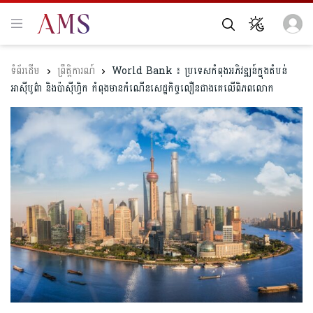
ព្រឹត្តិការណ៍
World Bank ៖ ប្រទេសកំពុងអភិវឌ្ឍន៍ក្នុងតំបន់​
អាស៊ីបូព៌ា និងប៉ាស៊ីហ្វិក កំពុង​មាន​កំណើន​សេដ្ឋកិច្ច​លឿន​ជាងគេលើ​ពិភពលោក