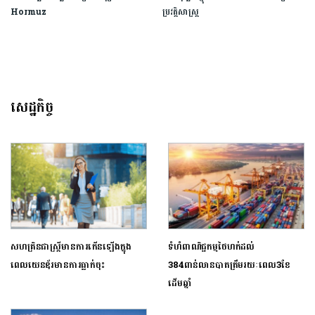
Hormuz
ប្រវត្តិសាស្ត្រ​
សេដ្ឋកិច្ច
សហគ្រិន​ជាស្ត្រី​មានការកើនឡើងក្នុង
ទំហំពាណិជ្ជកម្មថៃហក់ដល់
ពេល​យេនឌ័រមានការធ្លាក់ចុះ​
384ពាន់លានបាតត្រឹមរយៈពេល3ខែ
ដើមឆ្នាំ