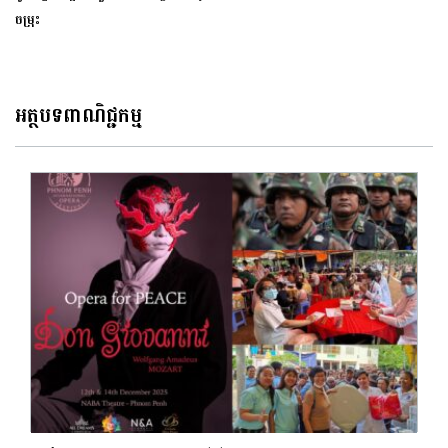
ចម្រុះ
អត្ថបទពាណិជ្ជកម្ម