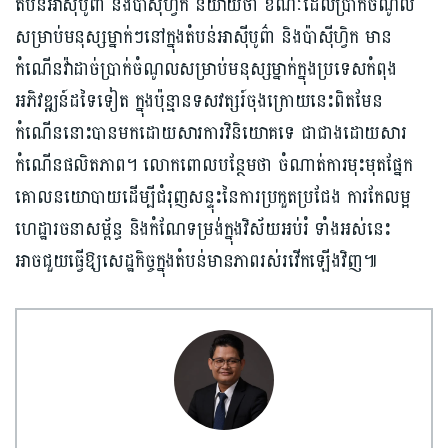
តំបន់អាស៊ីបូព៌ា និងប៉ាស៊ីហ្វិក និយាយថា​ ខណៈ​ដែល​ប្រាក់ចំណូល
សម្រាប់មនុស្សម្នាក់ៗនៅក្នុងតំបន់អាស៊ីបូព៌ា និងប៉ាស៊ីហ្វិក មាន​
កំណើន​​វ៉ាដាច់ប្រាក់ចំណូលសម្រាប់មនុស្សម្នាក់​ក្នុង​​ប្រទេស​កំពុង​
អភិវឌ្ឍន៍​ដទៃទៀត​ ក្នុង​ប៉ុន្មាន​ទសវត្សរ៍ចុងក្រោយ​នេះពិតមែន​
កំណើន​នោះ​បាន​មក​ដោយ​សារ​ការ​វិនិ​យោគទេ ជាជាងដោយ​សារ​​
កំណើន​ផលិត​ភាព។ លោក​ពោលបន្ថែមថា ចំណាត់​ការ​មុះមុត​ផ្នែក​
គោលនយោបាយដើម្បីជំរុញ​សន្ទុះនៃ​ការប្រកួតប្រជែង ការកែ​លម្អ​
ហេដ្ឋារចនាសម្ព័ន្ធ និងកំណែទម្រង់ក្នុងវិស័យអប់រំ ទាំងអស់នេះ
អាចជួយធ្វើ​ឱ្យសេដ្ឋកិច្ចក្នុងតំបន់​មានភាពរស់រវើក​ឡើង​វិញ៕