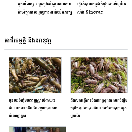
អ្នកនាំពាក្យ ៖ ក្រសួងបរិស្ថានមានភាព
រដ្ឋាភិបាលកម្ពុជាកំពុងចរចាទិញវ៉ាក់
រឹងមាំក្នុងការបន្តកិច្ចការពារតំបន់អភិរក្ស
សាំង Sinovac
ធម្មជាតិ
ប្រមាណ4លានដូសពីមហាមិត្តចិន
បន្ថែមទៀត
អាជីវកម្មថ្មី និងនវានុវត្ត
មុខរបរចិញ្ចឹមបង្កងអូស្ត្រាលីងាយៗ
ពីពលករធ្វើការចំណាកស្រុកងាកមកចិញ្ចឹម
ចំណាយពេលតិច តែទទួលបានផល
ចង្រិតខ្មៅរកបានចំណូលរាប់រយដុល្លារក្នុង
ចំណេញខ្ពស់
មួយខែ