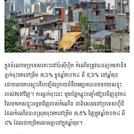
ក្នុង​ចំណោមប្រទេសកោះនៅប៉ាស៊ីហ្វិក កំណើនត្រូវបានព្យាករថានឹង
ធ្លាក់ចុះមកនៅ​ត្រឹម ៣,៦% ក្នុងឆ្នាំ​២០២៤ ពី ៥,៦% នៅ​ឆ្នាំមុន
ដោយ​​សារការស្ទុះងើបឡើងក្រោយជំងឺរាតត្បាតបានថមថយ​សន្ទុះ​
របស់​វា​ទៅវិញ​។ ការ​ធ្លាក់​ចុះ​នេះ ​មួយ​ផ្នែក​ឆ្លុះ​បញ្ចាំង​ឱ្យ​ឃើញ​នូវការ​
វិល​មក​រក​សន្ទុះ​ធម្ម​តា​វិញ​របស់​កំណើន ជា​ពិសេស​​​នៅ​ប្រទេស​ហ្វីជី​
ដែល​កំណើន​បាន​ស្រុតចុះ​មក​នៅ​ត្រឹម​ ៣,៥% វិញ​​ក្នុង​ឆ្នាំ​២០២៤ ពី​ ​
៨%​ ដែល​ជា​កម្រិត​លេចធ្លោនៅក្នុង​ឆ្នាំ​មុន​។