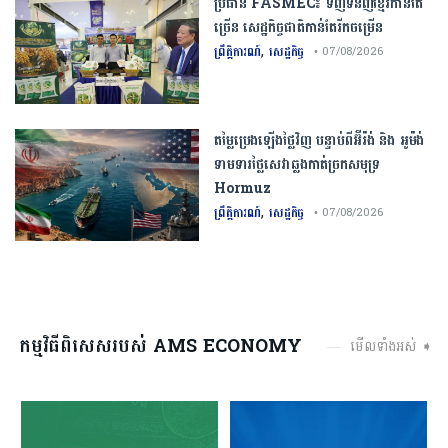
ប្រធាន​​ ​FASMEC​៖​ ​ទិញ​ទំនិញ​ខ្មែរ​កាន់តែ​
ច្រើន​ ​សេដ្ឋកិច្ច​ជាតិ​កាន់តែ​រីកចម្រើន​
,
ព្រឹត្តិការណ៍
សេដ្ឋកិច្ច
• 07/08/2026
តម្លៃប្រេងឡើងថ្លៃវិញ បន្ទាប់ពីអ៊ីរ៉ង់ និង អូម៉ង់
ទាមទារថ្លៃសេវាឆ្លងកាត់ច្រកសមុទ្រ
Hormuz
,
ព្រឹត្តិការណ៍
សេដ្ឋកិច្ច
• 07/08/2026
កម្មវិធីពិសេសរបស់ AMS ECONOMY
មើលទាំងអស់ ➧