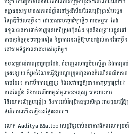
បន្តិច បើ​ធៀបទៅនឹង​ផលិតភាព​របស់​ក្រុម​ហ៊ុន​ធំៗ​លើពិភព​លោក។
គម្លាតខុសគ្នាមានសភាពធំខ្លាំងនៅ​ក្នុង​វិស័យ​ដែល​ប្រើ​ប្រាស់​បច្ចេក​
វិទ្យា​ឌីជីថល​ច្រើន។ ដោយសា​រ​បច្ចេកវិទ្យា​ថ្មី​ៗ តាម​ធម្ម​តា តែង​​
ទទួល​បាន​ការ​ទាក់​ទាញ​មុន​គេ​ពីក្រុម​ហ៊ុន​ធំៗ មុន​នឹង​ពង្រាយ​ខ្លួន​ទៅ​
តាម​ធុរកិច្ច​តូច​ៗ​ផ្សេង​ទៀត ​និន្នាការ​នេះធ្វើ​ឱ្យ​មាន​កង្វល់​កាន់​តែ​ច្រើន​
នៅ​តាម​ទិដ្ឋភាព​នានា​របស់​ធុរកិច្ច។
ឧបសគ្គ​ដល់ភាពប្រកួតប្រជែង, ជំនាញពលកម្ម​មិនស្មើគ្នា និងការគ្រប់
គ្រងខ្សោយ ក៏​រួមចំណែក​ធ្វើ​ឱ្យ​បណ្តា​ក្រុមហ៊ុនមាន​កំណើន​ផលិតភាព​
ទាប​ដែរ។ ការបើកការ​ជួញ​ដូរ​ និងសេវាកម្មឱ្យមាន​​ការប្រកួតប្រជែង
កាន់តែខ្លាំង និងការលើកកម្ពស់មូល​ធន​មនុស្ស តាម​រយៈ​ការ
វិនិយោគលើគ្រូបង្រៀន និងការអប់រំកម្រិតឧត្តមសិក្សា អាចជួយធ្វើ​ឱ្យ​
ផលិតភាពកើនឡើង​នា​ថ្ងៃអនាគត។
លោក Aaditya Mattoo ​សេដ្ឋវិទូរបស់ធនាគារពិភពលោកប្រចាំ