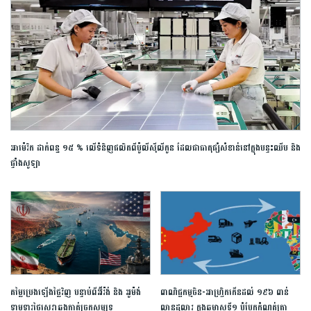
អាម៉េរិក ដាក់ពន្ធ ១៥ % លើទំនិញផលិតពីប៉ូលីស៊ីលីកូន ដែលជាធាតុផ្សំសំខាន់នៅក្នុងបន្ទះឈីប និង
ផ្ទាំងសូឡា
តម្លៃប្រេងឡើងថ្លៃវិញ បន្ទាប់ពីអ៊ីរ៉ង់ និង អូម៉ង់
ពាណិជ្ជកម្ម​ចិន​-​អាហ្វ្រិក​កើន​ដល់​ ​១៩៦​ ​ពាន់​
ទាមទារថ្លៃសេវាឆ្លងកាត់ច្រកសមុទ្រ
លាន​ដុល្លារ​ ក្នុង​ឆមាស​ទី​១​ ​បំបែក​កំណត់ត្រា​