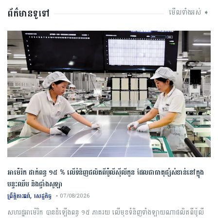
ព័ត៌មានទូទៅ
មើលទាំងអស់ ➧
អាម៉េរិក ដាក់ពន្ធ ១៥ % លើទំនិញផលិតពីប៉ូលីស៊ីលីកូន ដែលជាធាតុផ្សំសំខាន់នៅក្នុង
បន្ទះឈីប និងផ្ទាំងសូឡា
,
ព្រឹត្តិការណ៍
សេដ្ឋកិច្ច
• 07/08/2026
សហរដ្ឋអាម៉េរិក បានដំឡើងពន្ធ ១៥ ភាគរយ លើមុខទំនិញទាំងឡាយណាផលិតពីប៉ូលី