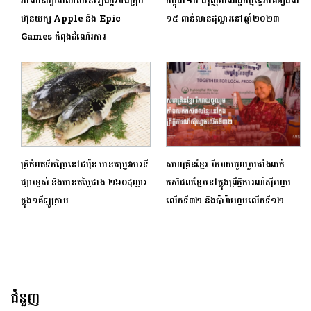
ភាពមិនច្បាស់លាស់នៃរឿងក្តីរវាងក្រុម
កម្ពុជា-ថៃ ជំរុញពាណិជ្ជកម្មទ្វេភាគីឲ្យដល់
ហ៊ុនយក្ស Apple និង Epic
១៥ ពាន់លានដុល្លារនៅឆ្នាំ២០២៣
Games កំពុងដំណើរការ
ត្រីកំពតទឹកប្រៃនៅជប៉ុន មានតម្រូវការទី
សហគ្រិនខ្មែរ រីករាយចូលរួមតាំងលក់
ផ្សារខ្ពស់ និងមានតម្លៃជាង ២៦០ដុល្លារ
កសិផលខ្មែរនៅក្នុងព្រឹត្តិការណ៍ស៊ីហ្គេម
ក្នុង១គីឡូក្រាម
លើកទី៣២ និងប៉ារ៉ាហ្គេមលើកទី១២
ជំនួញ