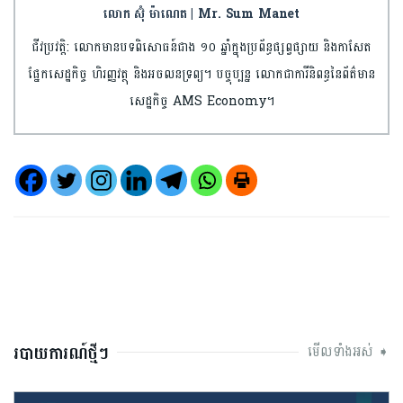
លោក ស៊ុំ ម៉ាណេត | Mr. Sum Manet
ជីវប្រវត្តិ: លោកមានបទពិសោធន៍ជាង ១០ ឆ្នាំក្នុងប្រព័ន្ធផ្សព្វផ្សាយ និងកាសែត
ផ្នែកសេដ្ឋកិច្ច ហិរញ្ញវត្ថុ និងអចលនទ្រព្យ។ បច្ចុប្បន្ន លោកជាការីនិពន្ធនៃព័ត៌មាន
សេដ្ឋកិច្ច AMS Economy។
របាយការណ៍ថ្មីៗ
មើលទាំងអស់ ➧