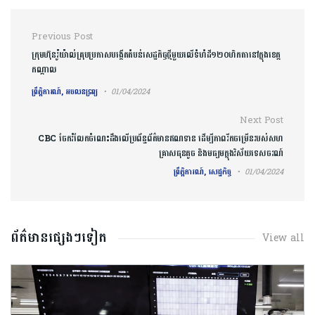
Post navigation
Previous Post
​ក្រុមហ៊ុន​រ៉ូយ៉ាល់​គ្រុប​ប្រកាស​បង្កើត​តំបន់​សេដ្ឋកិច្ចថ្មីមួយ​លើ​ទំហំ​ដី​១២០​ហិកតា​នៅក្នុង​ខេត្ត
កណ្ដាល​
ព្រឹត្តិការណ៍, អចលនទ្រព្យ
01/04/2024
Next Post
CBC ចែករំលែកចំណេះដឹងលើប្រព័ន្ធព័ត៌មានឥណទាន ដើម្បីភាពរីកចម្រើនរបស់សហ
គ្រាសធុនតូច និងមធ្យមក្នុងវិស័យទេសចរណ៍
ព្រឹត្តិការណ៍, សេដ្ឋកិច្ច
01/04/2024
ព័ត៌មានផ្សេងៗទៀត
View all