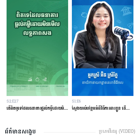
S2:E27
S1:E6
S
ម្ចីជាមួយធនាគារ
តើពិតឬទេដែលធនាគារផ្ដល់កម្ចីដោយមិនសិក្សាលើលទ្ធភាពសងត្រឡប់?
ស្វែងយល់បន្ថែមអំពីវិធីការពារខ្លួន ដើម្បីជៀសវាងពីការឆបោកតាមបច្ចេកវិទ្យាហិរញ្ញវត្ថុ!
ត
ព័ត៌មានសង្ខេប
ប្រភេទវីដេអូ (VIDEO)