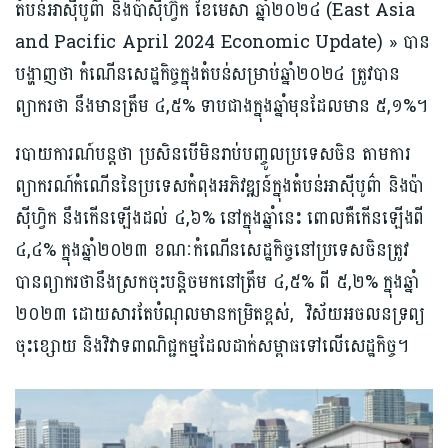
តំបន់​អាស៊ីបូព៌ា និង​ប៉ាស៊ីហ្វ៊ិក ខែមេសា ឆ្នាំ២០២៤ (East Asia
and Pacific April 2024 Economic Update) » បាន
បង្ហាញថា កំណើនសេដ្ឋកិច្ច​ក្នុង​តំបន់សម្រាប់​ឆ្នាំ​២០២៤ ត្រូវបាន
ព្យាករថា នឹងមាន​ត្រឹម ៤,៥% ​ទាបជាងក្នុង​ឆ្នាំមុនដែ​ល​មាន​ ៥,១%។
របាយការណ៍បន្តថា ប្រសិនបើ​​មិន​រាប់​បញ្ចូល​​​ប្រទេសចិន តាម​ការ​
ព្យាករណ៍កំណើននៃប្រទេសកំពុងអភិវឌ្ឍន៍ក្នុង​តំបន់​អាស៊ីបូព៌ា និងប៉ា
ស៊ីហ្វិក នឹងកើនឡើងដល់ ៤,៦% នៅ​ក្នុង​ឆ្នាំនេះ ពោលគឺកើនឡើងពី
៤,៤% ក្នុងឆ្នាំ២០២៣ ខណៈកំណើន​សេដ្ឋកិច្ច​នៅ​ប្រទេសចិនត្រូវ
បានព្យាករថានឹងស្រកចុះ​បន្តិចមកនៅ​ត្រឹម​ ៤,៥% ពី ៥,២% ក្នុង​​ឆ្នាំ​
២០២៣ ដោយសារតែ​បំណុលមាន​កម្រិត​ខ្ពស់, ​វិស័យ​អចលនទ្រព្យ
ចុះខ្សោយ និងវិវាទ​​ពាណិជ្ជ​កម្មដែល​ដាក់​សម្ពាធ​ទៅ​លើ​សេដ្ឋ​កិច្ច។