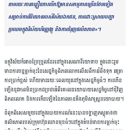
តាម​រយៈការពន្លឿនការបើកឱ្យ​មាន​សកម្មភាពច្រើន​ថែមទៀត​​
សម្រាប់​ការវិនិយោគរបស់​វិស័យ​ឯកជន, ការដោះស្រាយ​បញ្ហា​
ប្រឈមក្នុងវិស័យហិរញ្ញវត្ថុ និងការជំរុញផលិតភាព»។
ចក្ខុវិស័យក៏អាច​ប្រែ​ប្រួល​ដែ​រ​នៅ​ក្នុង​សេណារីយោទាប ក្នុងនោះ​រួម
មានការបន្ត​ធ្លាក់​ចុះនៃ​សេដ្ឋកិច្ចពិភពលោក​លើស​ពី​​ការ​រំពឹង​ទុក​ អត្រា
ការប្រាក់ខ្ពស់ ​ហើយមានរយៈពេល​យូរនៅក្នុងសេដ្ឋកិច្ចធំៗ ការកើន
ឡើងនូវ​ភាព​មិន​ប្រាកដ​ប្រជា​អំពីគោលនយោបាយ​សេដ្ឋកិច្ច​នៅ​ជុំវិញ​
ពិភព​​លោក និងការកើនឡើងនៃភាពតានតឹងភូមិសាស្ត្រនយោបាយ។
ជំពូកពិសេសមួយនៅក្នុង​របាយការណ៍នេះបានបង្ហាញ​ភស្តុតាង​ថា
ផលិតភាព​របស់​ក្រុម​ហ៊ុ​នឈានមុខធំៗ​នៅ​ក្នុង​តំបន់មាន​ការ​ធ្លាក់​​ចុះ​