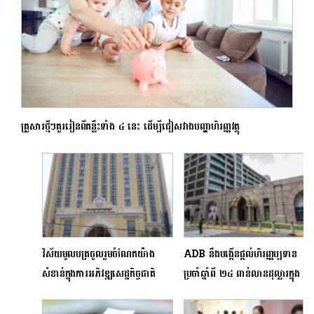
គ្រួសារថ្មីៗគួររៀនពីគន្លឹះទាំង ៤ នេះ ដើម្បីជៀសវាងបញ្ហាហិរញ្ញវត្ថុ​
វិស័យមូលបត្រចូលរួមចំណែកយ៉ាង
ADB នឹងបង្កើនផ្តល់ហិរញ្ញប្បទាន
សំខាន់ក្នុងការអភិវឌ្ឍសេដ្ឋកិច្ចជាតិ
ប្រចាំឆ្នាំពី ២៤ ពាន់លានដុល្លារក្នុង
ឆ្នាំ២០២៤ ដល់ជាង ៣៦ ពាន់លាន
ដុល្លារនៅត្រឹមឆ្នាំ២០៣៤