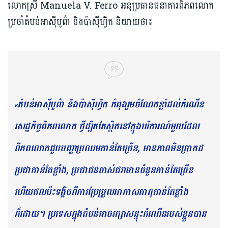
លោកស្រី Manuela V. Ferro អនុប្រធានធនាគារពិភពលោក
ប្រចាំតំបន់អាស៊ីបូព៌ា និងប៉ាស៊ីហ្វិក និយាយថា៖ ​
តំបន់​អាស៊ីបូព៌ា និងប៉ាស៊ីហ្វិក កំពុងរួមចំណែកខ្លាំ​ដល់កំណើន
«
សេដ្ឋកិច្ចពិភពលោក ថ្វីដ្បិត​តែ​ស្ថិត​នៅ​ក្នុងបរិការណ៍​មួយ​ដែល​
ពិភព​លោកជួប​​បញ្ហា​ប្រឈម​កាន់តែ​ច្រើន, ​មាន​ភាពមិនប្រាកដ
ប្រជា​កាន់​តែ​ខ្លាំង, ប្រជាជន​ចាស់ជរាមានចំនួន​កាន់​តែច្រើន
ហើយ​ផលប៉ះទង្គិច​ពីការ​ប្រែប្រួលអាកាសធាតុកាន់​តែខ្លាំង​
ក៏ដោយ។ ប្រទេសក្នុងតំបន់​អាច​​​រក្សា​​សន្ទុះ​កំណើន​របស់​ខ្លួន​បាន