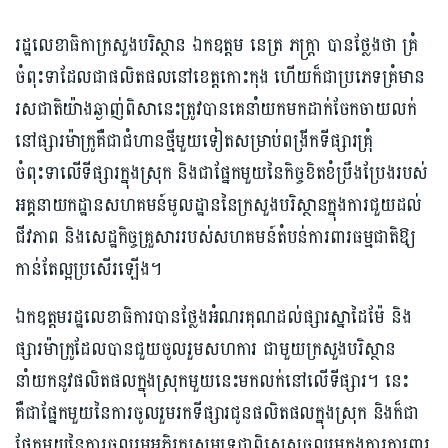
រដ្ឋលេខាធិកាក្រសួងបរិស្ថាន ឯកឧត្តម នេត្រ ភក្រ្តា បានថ្លែងថា គ្រំ
ចំពុះទាដែលជាផលិតផលនៅខេត្តកោះកុង ហើយក៏ជាប្រភេទគ្រំមាន
រសជាតិយ៉ាងឆ្ងាញ់ពិសានេះត្រូវបានគេនាំយកមកដាក់ចែកចាយលក់
នៅផ្សារម៉ាក្រូគឺជាជំហានថ្មីមួយទៀតសម្រាប់ពង្រីកទីផ្សារគ្រុំ
ចំពុះទាលើទីផ្សារក្នុងស្រុក និងជាផ្នែកមួយនៃកិច្ចខិតខំប្រឹងប្រែងរបស់
អគ្គនាយកដ្ឋានសហគមន៍មូលដ្ឋាននៃក្រសួងបរិស្ថានក្នុងការជួយដល់
ជីវភាព និងសេដ្ឋកិច្ចគ្រួសាររបស់សហគមន៍តំបន់ការពារធម្មជាតិឱ្យ
កាន់តែល្អប្រសើរឡើង។
ឯកឧត្តមរដ្ឋលេខាធិការបានថ្លែងអំណរគុណដល់ផ្សារស្នាដៃម៉ែ និង
ផ្សារម៉ាក្រូដែលបានជួយចូលរួមសហការ ជាមួយក្រសួងបរិស្ថាន
នាំយកនូវផលិតផលក្នុងស្រុកមួយនេះមកលក់នៅលើទីផ្សារ។ នេះ
គឺជាផ្នែកមួយនៃការចូលរួមរកទីផ្សារជូនផលិតផលក្នុងស្រុក និងក៏ជា
ផ្នែកមួយនៃការចូលរួមអភិរក្សសមុទ្រជាពិសេសចូលរួមក្នុងការការពារ