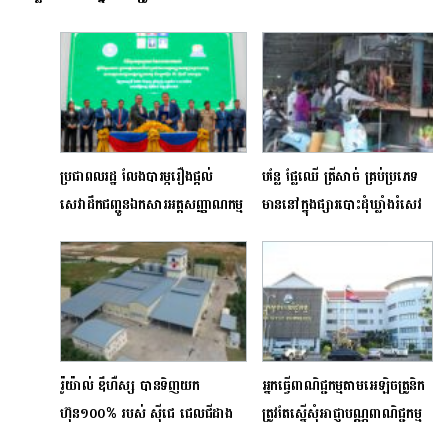
ប្រជាពលរដ្ឋ លែងបារម្ភរឿងផ្តល់
បន្លែ ផ្លែឈើ ត្រីសាច់ គ្រប់ប្រភេទ
សេវាដឹកជញ្ជូនឯកសារអត្តសញ្ញាណកម្ម
មាននៅក្នុងផ្សារបោះដុំឃ្លាំងរំសេវ
ទៀតហើយ
ថ្មីសែនសុខ
រ៉ូយ៉ាល់ ឌឹហឺស្ស បានទិញយក
អ្នកធ្វើពាណិជ្ជកម្មតាមអេឡិចត្រូនិក
ហ៊ុន១០០% របស់ ស៊ីជេ ជេលជីដាង
ត្រូវតែស្នើសុំអាជ្ញាបណ្ណពាណិជ្ជកម្ម
ហ្វីដ ដើម្បីពង្រីកខ្លួន និងពង្រឹងជំហរនៅ
ជៀសវាងទទួលរងការផាកពិន័យ