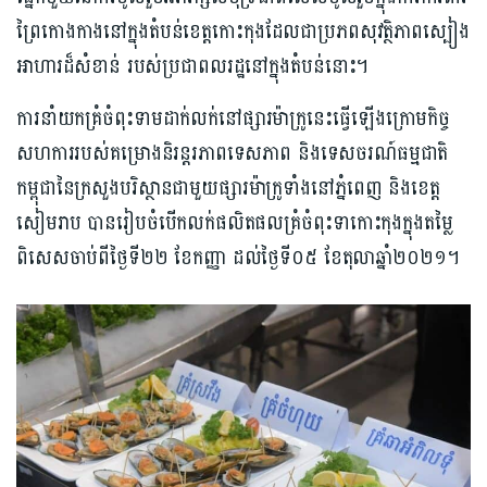
ព្រៃកោងកាងនៅក្នុងតំបន់ខេត្តកោះកុងដែលជាប្រភពសុវត្ថិភាពស្បៀង
អាហារដ៏សំខាន់ របស់ប្រជាពលរដ្ឋនៅក្នុងតំបន់នោះ។
ការនាំយកគ្រំចំពុះទាមដាក់លក់នៅផ្សារម៉ាក្រូនេះធ្វើឡើងក្រោមកិច្ច
សហការរបស់គម្រោងនិរន្តរភាពទេសភាព និងទេសចរណ៍ធម្មជាតិ
កម្ពុជានៃក្រសួងបរិស្ថានជាមួយផ្សារម៉ាក្រូទាំងនៅភ្នំពេញ និងខេត្ត
សៀមរាប បានរៀបចំបើកលក់ផលិតផលគ្រំចំពុះទាកោះកុងក្នុងតម្លៃ
ពិសេសចាប់ពីថ្ងៃទី២២ ខែកញ្ញា ដល់ថ្ងៃទី០៥ ខែតុលាឆ្នាំ២០២១។