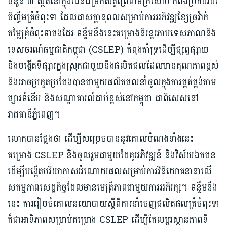
ចំនួន ៣ ស្ថិតនៅក្នុងដែនជម្រកសត្វព្រៃពាមក្រសោប កំពង់ប្រកបរបរ
ចិញ្ចឹមគ្រំចំពុះទា ដែលជាសក្តានុពលសម្រាប់ការអភិវឌ្ឍខ្សែច្រវ៉ាក់
តម្លៃគ្រំចំពុះទាផងដែរ ទន្ទឹមនឹងនេះគម្រោងនិរន្តរភាបទេសភាណនិង
ទេសចរណ៍ធម្មជាតិកម្ពុជា (CSLEP) កំពុងគាំទ្រដើម្បីផ្សព្វផ្សាយ
និងបង្កើតទីផ្សារក្នុងស្រុកជាមួយនឹងផលិតផលដែលមានគុណភាពខ្ពស់
និងអាចប្រកួតប្រជែងបានជាមួយផលិតផលនាំចូលក្នុងការផ្គត់ផ្គង់តាម
ផ្សារទំនើប និងសណ្ឋាគារលំដាប់ខ្ពស់នៅកម្ពុជា ជាពិសេសនៅ
រាជធានីភ្នំពេញ។
លោកបានថ្លែងថា ដើម្បីសម្រេចបាននូវគោលបំណងទាំងនេះ
គម្រោង CSLEP និងចូលរួមជាមួយដៃគូអភិវឌ្ឍន៍ និងវិស័យឯកជន
ដើម្បីបង្កើតបរិយាកាសអំណោយផលសម្រាប់ការវិនិយោគនានាលើ
សកម្មភាពសេដ្ខកិច្ចដែលមានមេត្រីភាពជាមួយការអភិរក្ស។ ទន្ទឹមនឹង
នេះ ការរៀបចំគោលនយោបាយស្តីពីការនាំចេញផលិតផលគ្រំចំពុះទា
ក៏ជាអាទិភាពសម្រាប់គម្រោង CSLEP ដើម្បីកែលម្អរស្ថានភាពទី