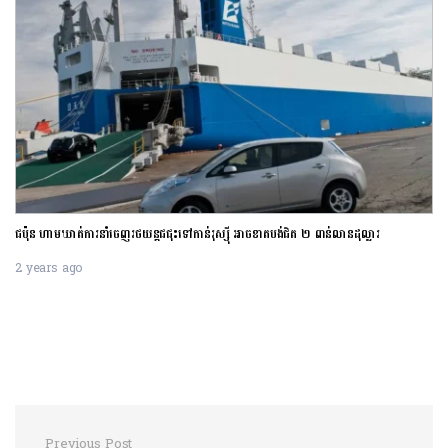
ជប៉ុន ហាមឃាត់ការនាំចេញរថយន្តជជុះទៅកាន់រុស្ស៊ី អាចខាតបង់ជិត ២ ពាន់លានដុល្លារ
2 years ago
Previous Post