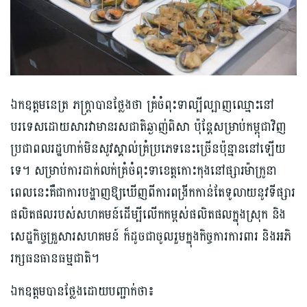
ឯកឧត្តមនេត្រ ភក្រ្តាបានថ្លែងថា គ្រំចំពុះទាល្បីល្បាញឈ្មោះនៅ
បរទេសដោយសារវាមានរសជាតិឆ្ងាញ់ពិសា ប៉ុន្តែសម្រាប់កម្ពុជាវិញ
ប្រជាពលរដ្ឋហាក់មិនសូវស្គាល់គ្រំប្រភេទនេះច្រើនប៉ុន្មាននៅឡើយ
ទេ។ សម្រាប់ការដាក់លក់គ្រំចំពុះទាខេត្តកោះកុងនៅផ្សារម៉ាក្រូនា
ពេលនេះគឺជាការបង្ហាញឱ្យឃើញពីការពង្រីកកាន់តែទូលាយនូវទីផ្សារ
ផលិតផលរបស់សហគមន៍ដើម្បីលើកកម្ពស់ផលិតផលក្នុងស្រុក និង
សេដ្ឋកិច្ចគ្រួសារសហគមន៍ ក៏ដូចជាចូលរួមក្នុងកិច្ចការការពារ និងអភិ
រក្សធនធានធម្មជាតិ។
ឯកឧត្តមបានថ្លែងដោយបញ្ជាក់ថា៖