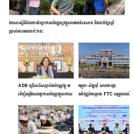
ឯកសារស្តីពីផែនការនិរន្តរភាពហិរញ្ញប្បវត្ថុសហគមន៍នេសាទ នឹងដាក់ឱ្យប្រើ
ប្រាស់នាពេលឆាប់ៗនេះ
ADB ជ្រើសរើសស្ថាប័នហិរញ្ញវត្ថុ ៣
កម្ពុជា-សិង្ហបុរី សហការគ្នា
ដើម្បីពង្រឹងសមត្ថភាពហិរញ្ញវត្ថុអាកាស
អភិវឌ្ឍន៍គម្រោង FTC សម្រួលដល់
ធាតុ និងនិរន្តរភាពនៅក្នុងវិស័យ
ពាណិជ្ជកម្ម និងសេវាហិរញ្ញវត្ថុឆ្លងដែន
ធនាគាររបស់កម្ពុជា
សម្រាប់ SME