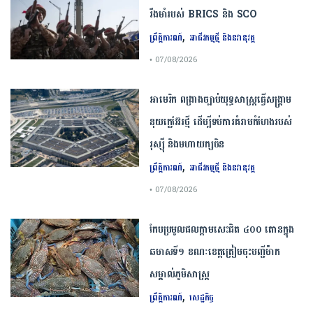
រឹងមាំ​របស់​ ​BRICS​ ​និង​ ​SCO​
,
ព្រឹត្តិការណ៍
អាជីវកម្មថ្មី និងនវានុវត្ត
• 07/08/2026
​អាមេរិក​ ពង្រាងច្បាប់​យុទ្ធសាស្ត្រ​ធ្វើ​សង្គ្រាម​
នុយក្លេអ៊ែរ​ថ្មី ដើម្បីទប់ការគំរាមកំហែងរបស់​
រុស្ស៊ី និងមហាយក្សចិន
,
ព្រឹត្តិការណ៍
អាជីវកម្មថ្មី និងនវានុវត្ត
• 07/08/2026
កែប​ប្រមូល​ផល​ក្តាម​សេះ​ជិត​ ​៤០០ ​តោន​ក្នុង​
ឆមាស​ទី​១​ ​ខណៈ​ខេត្ត​ត្រៀម​ចុះបញ្ជី​ម៉ាក​
សម្គាល់​ភូមិសាស្ត្រ​
,
ព្រឹត្តិការណ៍
សេដ្ឋកិច្ច