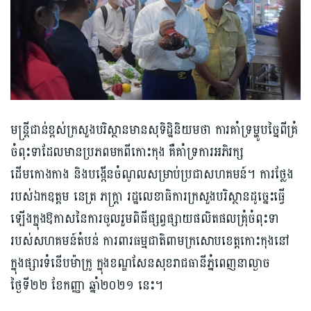
មន្ត្រីជាន់ខ្ពស់ក្រសួងបរិស្ថានមានសុទិដ្ឋិនិយមថា ការគាំទ្រម្ហូបច្នៃពីគ្រំ
ចំពុះទាដែលមានប្រភពមកពីកោះកុង គឺគាំទ្រការអភិរក្ស
ដើមកោងកាង និងបង្កើនចំណូលសម្រាប់ប្រជាសហគមន៍។ ការថ្លែង
របស់ឯកឧត្តម នេត្រ ភក្ត្រា រដ្ឋលេខាធិការក្រសួងបរិស្ថានដូច្នេះធ្វើ
ឡើងក្នុងឱកាសនៃការចូលរួមពិធីផ្សព្វផ្សាយផលិតផលគ្រុំចំពុះទា
របស់សហគមន៍តំបន់ ការពារធម្មជាតិពាមក្រសោបខេត្តកោះកុងនៅ
ក្នុងផ្សារទំនើបម៉ាក្រូ ក្នុងខណ្ឌសែនសុខរាជធានីភ្នំពេញនាល្ងាច
ថ្ងៃទី២២ ខែកញ្ញា ឆ្នាំ២០២១ នេះ។