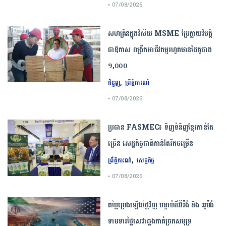
• 07/08/2026
សហគ្រិនក្នុងវិស័យ MSME ប្រែក្លាយវិបត្តិ
ជាឱកាស ពង្រីកអាជីវកម្មរហូតមានដៃគូជាង
១,០០០
,
ជំនួញ
ព្រឹត្តិការណ៍
• 07/08/2026
ប្រធាន​​ ​FASMEC​៖​ ​ទិញ​ទំនិញ​ខ្មែរ​កាន់តែ​
ច្រើន​ ​សេដ្ឋកិច្ច​ជាតិ​កាន់តែ​រីកចម្រើន​
,
ព្រឹត្តិការណ៍
សេដ្ឋកិច្ច
• 07/08/2026
តម្លៃប្រេងឡើងថ្លៃវិញ បន្ទាប់ពីអ៊ីរ៉ង់ និង អូម៉ង់
ទាមទារថ្លៃសេវាឆ្លងកាត់ច្រកសមុទ្រ