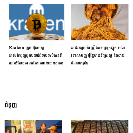
Kraken ក្រុមហ៊ុនយក្ស
អាជីវកម្មលក់គ្រឿងសមុទ្រក្រឡុក មើល
អាមេរិកជួញដូរលុយឌីជីថលចាប់បានទី
ទៅសាមញ្ញ ប៉ុន្តែមានទីផ្សារល្អ និងបាន
ផ្សារថ្មីដែលមានតម្លៃរាប់ពាន់លានដុល្លារ
ចំណូលច្រើន
ជំនួញ