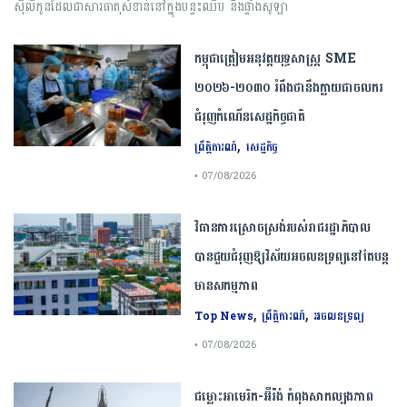
ស៊ីលីកូនដែលជាសារធាតុសំខាន់នៅក្នុងបន្ទះឈីប និងផ្ទាំងសូឡា
កម្ពុជា​ត្រៀមអនុវត្ត​យុទ្ធសាស្ត្រ​ ​SME​ ​
២០២៦​-​២០៣០​ រំពឹងថានឹងក្លាយ​ជា​ចលករ​
ជំរុញ​កំណើន​សេដ្ឋកិច្ច​ជាតិ​
,
ព្រឹត្តិការណ៍
សេដ្ឋកិច្ច
• 07/08/2026
វិធានការស្រោចស្រង់របស់រាជរដ្ឋាភិបាល​
បាន​ជួយ​ជំរុញឱ្យវិស័យ​អចលនទ្រព្យនៅតែបន្ត​
មានសកម្មភាព
,
,
Top News
ព្រឹត្តិការណ៍
អចលនទ្រព្យ
• 07/08/2026
ជម្លោះ​អាមេរិក​-​អ៊ីរ៉ង់​ ​កំពុង​សាកល្បង​ភាព​