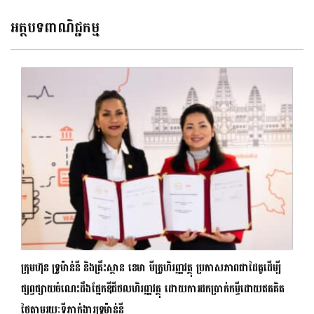
អត្ថបទពាណិជ្ជកម្ម
ក្រុមហ៊ុន ទ្រូម៉ាន់នី និងគ្រឹះស្ថាន ខេមា មីក្រូហិរញ្ញវត្ថុ ប្រកាសភាពជាដៃគូដើម្បី
ផ្សព្វផ្សាយចំណេះដឹងផ្នែកឌីជីថលហិរញ្ញវត្ថុ ដោយការដកប្រាក់កម្ចីដោយឥតគិត
ថ្លៃតាមរយៈទីភ្នាក់ងារទ្រូម៉ាន់នី