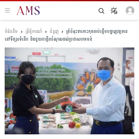
ព្រឹត្តិការណ៍
ជំនួញ
គ្រំចំពុះទាកោះកុងចាប់ផ្តើមបង្ហាញវត្តមាន
នៅទីផ្សារទំនើប និងជួយបង្កើនចំណូលដល់ប្រជាសហគមន៍