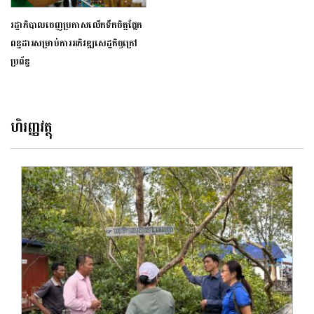
រដ្ឋាភិបាលចេញ​ប្រកាសលើកទឹកចិត្តផ្នែក
ពន្ធដារសម្រាប់ការអភិវឌ្ឍសេដ្ឋកិច្ចក្រៅ
ប្រព័ន្ធ
ហិរញ្ញវត្ថុ