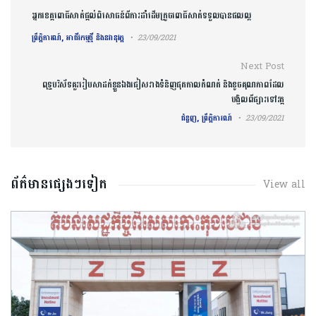
Post navigation
អ្នកខេត្តពោធិ៍សាត់ផ្តល់ពិសោធន៍ពីការដាំដើមក្រូចពោធិ៍សាត់ទទួលបានផលល្អ
ព្រឹត្តិការណ៍, អាជីវកម្មថ្មី និងនវានុវត្ត
23/09/2021
Next Post
ពុទ្ធបរិស័ទគួររៀបសាដក់ខ្លួនឯងជៀសវាងទំនិញផុតកាលកំណត់ និងខូចគុណភាពដែល
បង្វិលពីផ្សារទៅវត្ត
ជំនួញ, ព្រឹត្តិការណ៍
23/09/2021
ព័ត៌មានផ្សេងៗទៀត
View all