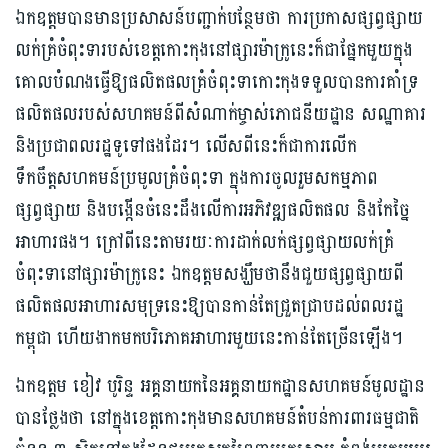
ឯកឧត្តមបានមានប្រសាសន៍បញ្ជាក់បន្ថែមថា ការប្រកាសផ្សព្វផ្សាយ
លក់គ្រំចំពុះទារបស់ខេត្តកោះកុងនៅផ្សារម៉ាក្រូនេះក៏ជាផ្នែកមួយក្នុង
គោលបំណងធ្វើឱ្យផលិតផលគ្រំចំពុះទាកោះកុងទទួលបានការគាំទ្រ
ផលិតផលរបស់សហគមន៍ពីសំណាក់ម្ចាស់ភោជនីយដ្ឋាន សណ្ឋាគារ
និងប្រជាពលរដ្ឋទូទៅផងដែរ។ លើសពីនេះក៏ជាការលើក
ទឹកចឹត្តសហគមន៍ប្រមូលគ្រំចំពុះទា ក្នុងការចូលរួមសកម្មភាព
ផ្សព្វផ្សាយ និងបង្កើនចំនេះដឹងលើការអភិវឌ្ឍផលិតផល និងកែច្នៃ
អាហារផង។ ក្រៅពីនេះតាមរយៈការដាក់លក់ផ្សព្វផ្សាយលក់គ្រំ
ចំពុះទានៅផ្សារម៉ាក្រូនេះ ឯកឧត្តមសង្ឃឹមថានឹងជួយផ្សព្វផ្សាយពី
ផលិតផលអាហារសមុទ្រនេះឱ្យបានកាន់តែជ្រួតជ្រាបដល់ពលរដ្ឋ
កម្ពុជា ហើយងាកមកបរិភោគអាហារមួយនេះកាន់តែច្រើនឡើង។
ឯកឧត្តម ខៀវ បូរិន្ទ អគ្គនាយកនៃអគ្គនាយកដ្ឋានសហគមន៍មូលដ្ឋាន
បានថ្លែងថា នៅក្នុងខេត្តកោះកុងមានសហគមន៍តំបន់ការពារធម្មជាតិ