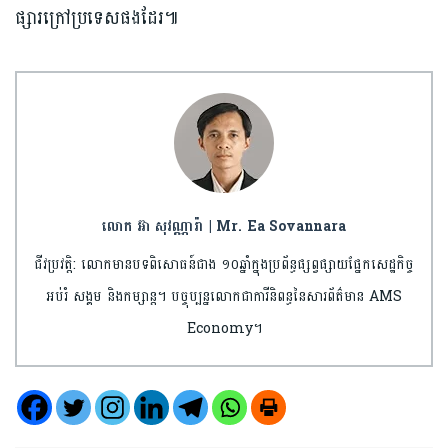
ផ្សារក្រៅប្រទេសផងដែរ៕
លោក អ៊ា សុវណ្ណារ៉ា | Mr. Ea Sovannara
ជីវប្រវត្តិ: លោកមានបទពិសោធន៍ជាង ១០ឆ្នាំក្នុងប្រព័ន្ធផ្សព្វផ្សាយផ្នែកសេដ្ឋកិច្ច
អប់រំ សង្គម និងកម្សាន្ត។ បច្ចុប្បន្នលោកជាការីនិពន្ធនៃសារព័ត៌មាន AMS
Economy។