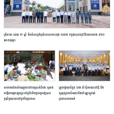
ត្រឹមរយៈពេល​ ២ ឆ្នាំ តំបន់​សេដ្ឋកិច្ច​ពិសេស​​​កោះកុង ចេ​ជាង​​ ទទួល​បាន​ទុន​វិនិយោគ​ជាង ៥៦០
លានដុល្លារ​​
សហគមន៍កសិកម្មមួយនៅខេត្តបាត់ដំបង គ្រោង
គ្រូបង្គោលចំនួន ៦៧ ពីឃុំគោលដៅថ្មី នឹង
បង្កើតបណ្តាញផ្សារបន្លែទំនើបខ្នាតតូចឱ្យបាន
ផ្សព្វផ្សាយចំណេះដឹងហិរញ្ញវត្ថុដល់
ទូលំទូលាយនៅទូទាំងប្រទេស
ប្រជាសហគមន៍