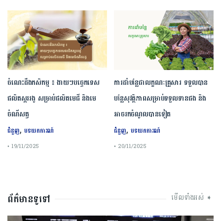
ចំណេះដឹងកសិកម្ម ៖ ងាយៗបច្ចេកទេស
ការដាំបន្លែជាលក្ខណៈគ្រួសារ ទទួលបាន
ផលិតស្កររងូ សម្រាប់ផលិតមេជី និងមេ
បន្លែសុវត្ថិភាពសម្រាប់ទទួលទានផង និង
ចំណីសត្វ
អាចរកចំណូលបានទៀត
,
,
ជំនួញ
បទយកការណ៍
ជំនួញ
បទយកការណ៍
• 19/11/2025
• 20/11/2025
ព័ត៌មានទូទៅ
មើលទាំងអស់ ➧