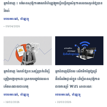
អ្នកជំនាញ ៖ ចង់មានសុវត្ថិភាពគណនីហិរញ្ញវត្ថុគប្បីបង្កើនប្រសិទ្ធភាពលេខសម្ងាត់ឱ្យបាន
រឹងមាំ
,
បទយកការណ៍
ហិរញ្ញវត្ថុ
• 09/04/2026
អ្នកជំនាញ ណែនាំឱ្យចេះសន្សំប្រាក់ដើម្បី
អ្នកជំនាញឌីជីថល លើកទឹកចិត្តឱ្យប្រើ
ត្រៀមបង្កាទុកដោះស្រាយបញ្ហាដែលអាច
អ៊ីនធឺណិតផ្ទាល់ខ្លួន ដើម្បីមានសុវត្ថិភាព
កើតមានជាយថាហេតុ
ជាងការប្រើ Wifi​ សាធារណៈ
,
,
បទយកការណ៍
ហិរញ្ញវត្ថុ
បទយកការណ៍
ហិរញ្ញវត្ថុ
• 16/02/2026
• 10/03/2026