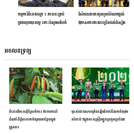
កម្មការិនីរោងចក្រ ៖ ការចេះគ្រប់
វិស័យធនាគារចូលរួមចំណែកផ្តល់
គ្រងលុយបានល្អ ទោះចំណូលតិចក៏
ឱកាសការងារជាច្រើនដល់និស្សិត
អាចសល់បានដែរ
និងអ្នកកំពុងស្វែងរកការងារ
អចលនទ្រព្យ
ទំនេរពីការធ្វើស្រែចំការ ងាកមកដាំ
ម្ចាស់ពានសហគ្រិនឆ្នើមចែករំលែកចំណុច
ដំណាំដីប្លីអាចរកចំណូលបន្ថែមក្នុង
សំខាន់ៗក្នុងការត្រៀមខ្លួនប្រកួតប្រជែង
គ្រួសារ