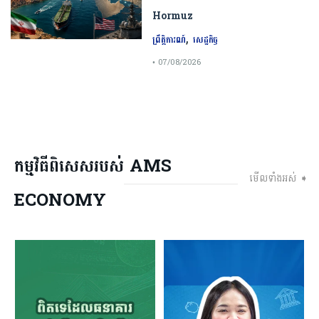
Hormuz
,
ព្រឹត្តិការណ៍
សេដ្ឋកិច្ច
• 07/08/2026
កម្មវិធីពិសេសរបស់ AMS
មើលទាំងអស់ ➧
ECONOMY