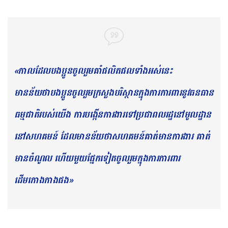
«កាលដែលបងប្អូនចូលរួមគាំផលិតផលទាំងអស់នេះ
មានន័យថាបងប្អូនចូលរួមក្រសួងបរិស្ថានក្នុងការការពារនូវធនធាន
ធម្មជាតិរបស់យើង ការបង្កើនការងារទៅប្រជាពលរដ្ឋនៅមូលដ្ឋាន
នៅសហគមន៍ ដែលមានន័យថាសហគមន៍គាត់មានការងារ គាត់
មានចំណូល ហើយមួយផ្នែកទៀតចូលរួមក្នុងការការពារ
ដើមកោងកាងផង»