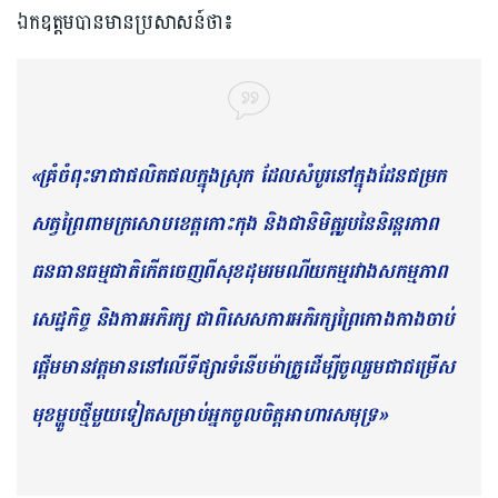
ឯកឧត្តមបានមានប្រសាសន៍ថា៖
«គ្រំចំពុះទាជាផលិតផលក្នុងស្រុក ដែលសំបូរនៅក្នុងដែនជម្រក
សត្វព្រៃពាមក្រសោបខេត្តកោះកុង និងជានិមិត្តរូបនៃនិរន្តរភាព
ធនធានធម្មជាតិកើតចេញពីសុខដុមរមណីយកម្មរវាងសកម្មភាព
សេដ្ឋកិច្ច និងការអភិរក្ស ជាពិសេសការអភិរក្សព្រៃកោងកាងចាប់
ផ្តើមមានវត្តមាននៅលើទីផ្សារទំនើបម៉ាក្រូដើម្បីចូលរួមជាជម្រើស
មុខម្ហូបថ្មីមួយទៀតសម្រាប់អ្នកចូលចិត្តអាហារសមុទ្រ»