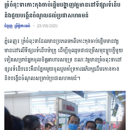
គ្រំចំពុះទាកោះកុងចាប់ផ្តើមបង្ហាញវត្តមាននៅទីផ្សារទំនើប
និងជួយបង្កើនចំណូលដល់ប្រជាសហគមន៍
ជំនួញ
,
ព្រឹត្តិការណ៍
23/09/2021
ភ្នំពេញ៖ គ្រំចំពុះទាដែលមានប្រភពមកពីកោះកុងចាប់ផ្តើមមានវត្ត
មាននៅលើទីផ្សារទំនើបម៉ាក្រូ ដើម្បីចូលរួមជាជម្រើសមុខម្ហូបថ្មីមួយ
ទៀតសម្រាប់អ្នកចូលចិត្តអាហារសមុទ្រ ខណៈវត្តមានគ្រំចពុះទានៅ
ផ្សារទំនើបនេះគឺជាផ្នែកមួយចូលរួមគាំទ្រការអភិរក្សដើមកោងកាង
និងបង្កើនចំណូលសម្រាប់ប្រជាសហគមន៍។