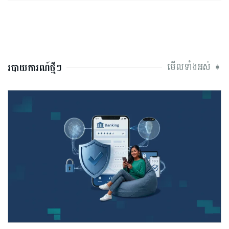
មើលទាំងអស់ ➧
របាយការណ៍ថ្មីៗ