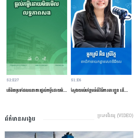
S2:E27
S1:E6
S
ម្ចីជាមួយធនាគារ
តើពិតឬទេដែលធនាគារផ្ដល់កម្ចីដោយមិនសិក្សាលើលទ្ធភាពសងត្រឡប់?
ស្វែងយល់បន្ថែមអំពីវិធីការពារខ្លួន ដើម្បីជៀសវាងពីការឆបោកតាមបច្ចេកវិទ្យាហិរញ្ញវត្ថុ!
ត
ប្រភេទវីដេអូ (VIDEO)
ព័ត៌មានសង្ខេប