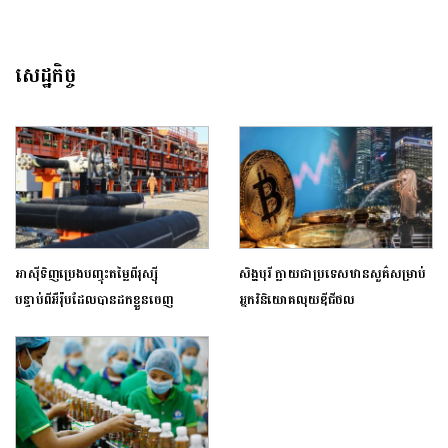
សេដ្ឋកិច្ច
អាស៊ីទិញប្រេងបញ្ចុះតម្លៃពីរុស្ស៊ី
សិង្ហបុរី ក្លាយជាប្រទេសឋានសួគ៌សម្រាប់
បន្ទាប់ពីអឺរ៉ុបដែលបានដកខ្លួនចេញ
អ្នកវិនិយោគលុយឌីជីថល