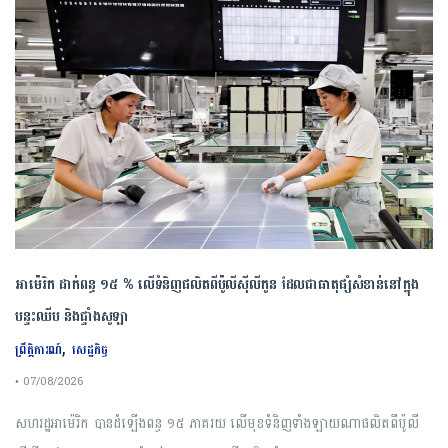
អាម៉េរិក ដាក់ពន្ធ ១៥ % លើទំនិញផលិតពីប៉ូលីស៊ីលីកូន ដែលជាធាតុផ្សំសំខាន់នៅក្នុង
បន្ទះឈីប និងផ្ទាំងសូឡា
,
ព្រឹត្តិការណ៍
សេដ្ឋកិច្ច
• 07/08/2026
សហរដ្ឋអាម៉េរិក បានដំឡើងពន្ធ ១៥ ភាគរយ លើមុខទំនិញទាំងឡាយណាផលិតពីប៉ូលី