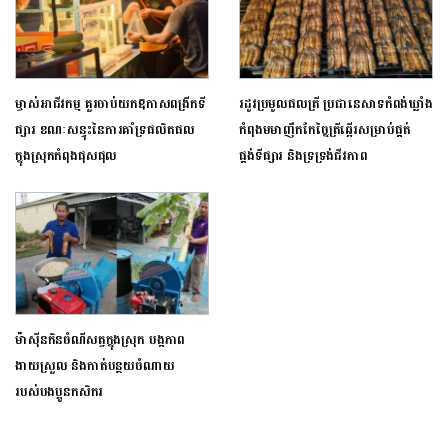
ម្ចាស់អាជីវកម្ម គួរចាប់យកឱកាសពង្រីកទី
រដូវប្រមូលផលត្រី ប្រជានេសាទកំពង់ឃ្លាំង
ផ្សារ ខណៈសន្ទុះនៃការគាំទ្រផលិតផល
កំពុងមមាញឹកកែច្នៃត្រីឆ្អើរសម្រាប់ផ្គត់
ក្នុងស្រុកកំពុងផុសផុល
ផ្គង់ទីផ្សារ និងទ្រទ្រង់ជីវភាព
ម៉ាស៊ីនកិនចំណីសត្វក្នុងស្រុក បង្កភាព
ងាយស្រួល និងកាត់បន្ថយចំណាយ
របស់បងប្អូនកសិករ