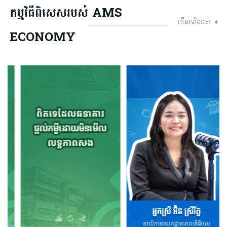
កម្មវិធីពិសេសរបស់ AMS
មើលទាំងអស់ ➧
ECONOMY