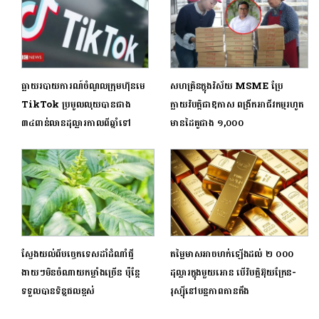
ធ្លាយរបាយការណ៍ចំណូលក្រុមហ៊ុនមេ
សហគ្រិនក្នុងវិស័យ MSME ប្រែ
TikTok ប្រមូលលុយបានជាង
ក្លាយវិបត្តិជាឱកាស ពង្រីកអាជីវកម្មរហូត
៣៤ពាន់លានដុល្លារកាលពីឆ្នាំទៅ
មានដៃគូជាង ១,០០០
ស្វែងយល់ពីបច្ចេកទេសដាំដំណាំផ្ទី
តម្លៃមាសអាចហក់ឡើងដល់ ២ ០០០
ងាយៗមិនចំណាយកម្លាំងច្រើន ប៉ុន្តែ
ដុល្លារក្នុងមួយអោន បើវិបត្តិអ៊ុយក្រែន-
ទទួលបានទិន្នផលខ្ពស់
រុស្ស៊ីនៅបន្តភាពតានតឹង