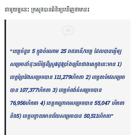
ជាមួយគ្នានេះ ក្រសួងបានពិនិត្យឃើញថាមាន៖
“ខេត្តចំនួន 5 ក្នុងចំណោម 25 រាជធានី/ខេត្ត ដែលបានធ្វើឲ្យ
សម្រេចដាំដុះលើផ្ទៃដីស្រូវរដូវប្រាំងច្រើនជាងគេក្នុងនេះមាន 1)
ខេត្តព្រៃវែងសម្រេចបាន 111,279ហិកតា 2) ខេត្តតាកែវសម្រេច
បាន 107,377ហិកតា 3) ខេត្តកំពង់ធំសម្រេចបាន
76,956ហិកតា 4) ខេត្តកណ្តាលសម្រេចបាន 55,047 ហិកតា
និង5) ខេត្តបន្ទាយមានជ័យសម្រេចបាន 50,511ហិកតា”