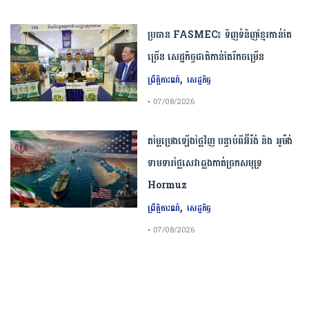
ប្រធាន​​ ​FASMEC​៖​ ​ទិញ​ទំនិញ​ខ្មែរ​កាន់តែ​
ច្រើន​ ​សេដ្ឋកិច្ច​ជាតិ​កាន់តែ​រីកចម្រើន​
,
ព្រឹត្តិការណ៍
សេដ្ឋកិច្ច
• 07/08/2026
តម្លៃប្រេងឡើងថ្លៃវិញ បន្ទាប់ពីអ៊ីរ៉ង់ និង អូម៉ង់
ទាមទារថ្លៃសេវាឆ្លងកាត់ច្រកសមុទ្រ
Hormuz
,
ព្រឹត្តិការណ៍
សេដ្ឋកិច្ច
• 07/08/2026