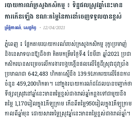
របាយការណ៍ក្រសួងកសិកម្ម ៖ ទិន្នផលស្រូវឆ្នាំនេះមាន
ការកើនឡើង ខណៈតម្លៃនៃការនាំចេញទទួលបានខ្ពស់
ព្រឹត្តិការណ៍
,
សេដ្ឋកិច្ច
12/04/2021
ភ្នំពេញ ៖ ផ្អែកតាមរបាយការណ៍របស់ក្រសួងកសិកម្ម រុក្ខាប្រមាញ់
និងនេសាទបានឱ្យដឹងថា គិតមកត្រឹមថ្ងៃទី4 ខែមីនា ឆ្នាំ2021 ប្រជា
កសិករបានសម្រេចលើការងារបង្កបង្កើនផលលើផ្ទៃដីស្រូវរដូវប្រាំង
ប្រមាណជា 642,483 ហិកតាស្មើនឹង 139.91ភាគរយលើផែនការ
ចំនួន 459,200ហិកតា។ នៅក្នុងរបាយការណ៍ដដែលបានបញ្ជាក់ថា
ទីផ្សារស្រូវនៅឆ្នាំនេះមានតម្លៃខ្ពស់ជាងរាល់ឆ្នាំកន្លងទៅជាមួយនឹង
តម្លៃ 1,170រៀលក្នុង1គីឡូក្រាម កើនពីតម្លៃ950រៀលក្នុង1គីឡូក្រាម
កាលពីឆ្នាំមុន ដោយសារតម្លៃស្រូវឆ្នាំនេះមានតម្លៃខ្ពស់ជាងរាល់ឆ្នាំ។