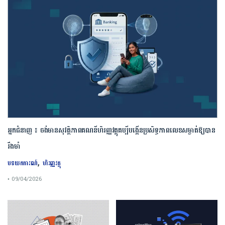
អ្នកជំនាញ ៖ ចង់មានសុវត្ថិភាពគណនីហិរញ្ញវត្ថុគប្បីបង្កើនប្រសិទ្ធភាពលេខសម្ងាត់ឱ្យបាន
រឹងមាំ
,
បទយកការណ៍
ហិរញ្ញវត្ថុ
• 09/04/2026