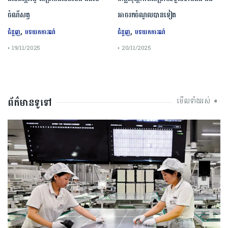
ចំណីសត្វ
អាចរកចំណូលបានទៀត
,
,
ជំនួញ
បទយកការណ៍
ជំនួញ
បទយកការណ៍
• 19/11/2025
• 20/11/2025
ព័ត៌មានទូទៅ
មើលទាំងអស់ ➧