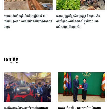
សហគមន៍កសិកម្មទំនើបកើនឡើងដល់ ៣១
ការអនុវត្ត​ប្រព័ន្ធ​កសិកម្ម​ចម្រុះ​ នឹងជួយ​លើក​
ជាមួយកិច្ចសន្យាផលិតកម្មមានតម្លៃជាង៤០លាន
កម្ពស់​គុណភាពដី​ និងផ្លាស់ប្តូរជីវភាពប្រជា​
ដុល្លារ
កសិករ​ឱ្យកាន់​តែ​ប្រសើរ
សេដ្ឋកិច្ច
រដ្ឋាភិបាលគាំទ្រការប្រើប្រាស់យានយន្ត
កម្ពុជា-ចិន ជំរុញការតភ្ជាប់ប្រព័ន្ធបញ្ជរ