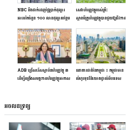
NBC នឹងដាក់ដេញថ្លៃប្រាក់ដុល្លារ
សេវាហិរញ្ញវត្ថុរបស់គ្រឹះ
អាមេរិកចំនួន ១០០ លានដុល្លារបន្ថែម
ស្ថានមីក្រូហិរញ្ញវត្ថុបានជួយឱ្យជីវភាព
ដើម្បីរក្សាស្ថិរភាពប្រាក់រៀល
របស់ប្រជាជនមានភាពល្អប្រសើរ
ADB ជ្រើសរើសស្ថាប័នហិរញ្ញវត្ថុ ៣
ធនាគារជាតិនៃកម្ពុជា ៖ កម្ពុជាមាន
ដើម្បីពង្រឹងសមត្ថភាពហិរញ្ញវត្ថុអាកាស
លំហូរទុនវិនិយោគផ្ទាល់ពីបរទេស
ធាតុ និងនិរន្តរភាពនៅក្នុងវិស័យ
ជាង ៤ ប៊ីលានដុល្លារក្នុងឆ្នាំ២០២៤
ធនាគាររបស់កម្ពុជា
អចលនទ្រព្យ