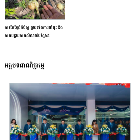
ការកែច្នៃជីកំប៉ុស្ត ជួយទាំងការដាំដុះ និង
កាត់បន្ថយកាកសំណល់បរិស្ថាន
អត្ថបទពាណិជ្ជកម្ម