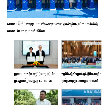
ធនាគារ អ៊ឹមប៊ី ខេមបូឌា ម.ក ​បើកសម្ពោធសាខាឆ្លាតវៃក្នុងខណ្ឌបឹងកេងកងដើម្បី
ផ្តល់ភាពងាយស្រួលដល់អតិថិជន
ក្រុមហ៊ុន ក្រេឌីត ប្យួរ៉ូ (ខេមបូឌា) និង
កម្មវិធីសន្និសីទប្រចាំឆ្នាំស្តីពីការពង្រឹង
គ្រឹះស្ថានមីក្រូហិរញ្ញវត្ថុ អេ អឹម ខេ
ប្រព័ន្ធអេកូឡូស៊ីសហគ្រិនភាពនៅ
ភីអិលស៊ី ​ដាក់ដំណើរការសេវាពិនិត្យ
កម្ពុជា ​(CAMESCO25): ពីកិច្ច
សុខភាពហិរញ្ញវត្ថុតាម AMK
សហការគ្នាទៅជាកាតាលីករជំរុញការ
Mobile
ផ្លាស់ប្តូរជាប្រព័ន្ធ