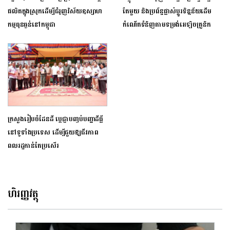
ផលិតក្នុងស្រុកដើម្បីជំរុញវិស័យឧស្សាហ
តែមួយ និងប្រព័ន្ធផ្លាស់ប្តូរទិន្នន័យដើម
កម្មធុនធ្ងន់នៅកម្ពុជា
កំណើតទំនិញតាមទម្រង់​អេឡិចត្រូនិក
ក្រសួងរៀបចំដែនដី ប្ដេជ្ញា​បញ្ចប់​បញ្ហា​ដីធ្លី
នៅទូទាំង​ប្រទេស​ ដើម្បីជួយឱ្យជីវភាព
ពលរដ្ឋ​កាន់តែប្រសើរ​
ហិរញ្ញវត្ថុ