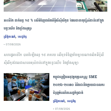
អាម៉េរិក ដាក់ពន្ធ ១៥ % លើទំនិញផលិតពីប៉ូលីស៊ីលីកូន ដែលជាធាតុផ្សំសំខាន់នៅក្នុង
បន្ទះឈីប និងផ្ទាំងសូឡា
,
ព្រឹត្តិការណ៍
សេដ្ឋកិច្ច
• 07/08/2026
សហរដ្ឋអាម៉េរិក បានដំឡើងពន្ធ ១៥ ភាគរយ លើមុខទំនិញទាំងឡាយណាផលិតពីប៉ូលី
ស៊ីលីកូនដែលជាសារធាតុសំខាន់នៅក្នុងបន្ទះឈីប និងផ្ទាំងសូឡា
កម្ពុជា​ត្រៀមអនុវត្ត​យុទ្ធសាស្ត្រ​ ​SME​ ​
២០២៦​-​២០៣០​ រំពឹងថានឹងក្លាយ​ជា​ចលករ​
ជំរុញ​កំណើន​សេដ្ឋកិច្ច​ជាតិ​
,
ព្រឹត្តិការណ៍
សេដ្ឋកិច្ច
• 07/08/2026