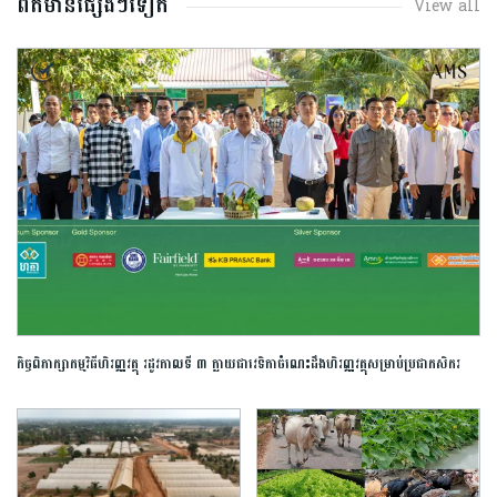
ព័ត៌មានផ្សេងៗទៀត
View all
កិច្ចពិភាក្សាកម្មវិធីហិរញ្ញវត្ថុ​ រដូវកាលទី ៣ ក្លាយជាវេទិកាចំណេះដឹងហិរញ្ញវត្ថុសម្រាប់ប្រជាកសិករ