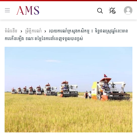
ព្រឹត្តិការណ៍
របាយការណ៍ក្រសួងកសិកម្ម ៖ ទិន្នផលស្រូវឆ្នាំនេះមាន
ការកើនឡើង ខណៈតម្លៃនៃការនាំចេញទទួលបានខ្ពស់