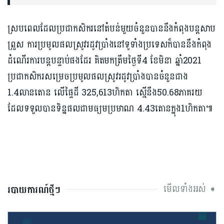
ស្របពេលដែលប្រជាកសិករនៅតំបន់មួយចំនួនបាននឹងកំពុងបន្តសាប
ព្រួស ការប្រមូលផលស្រូវរដូវប្រាំងនៅទូទាំងប្រទេសក៏បាននឹងកំពុង
ដំណើរការបន្តបន្ទាប់ផងដែរ គិតមកត្រឹមថ្ងៃទី4 ខែមិនា ឆ្នាំ2021
ប្រជាកសិករសម្រេចប្រមូលផលស្រូវរដូវប្រាំងបានចំនួនជាង
1.4លានតោន លើផ្ទៃដី 325,613ហិកតា ស្មើនឹង50.68ភាគរយ
ដែលទទួលបានទិន្នផលជាមធ្យមប្រមាណ 4.43តោនក្នុង1ហិកតា៕
មើលទាំងអស់ ➧
របាយការណ៍ថ្មីៗ