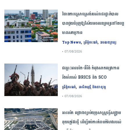
វិធានការស្រោចស្រង់របស់រាជរដ្ឋាភិបាល​
បាន​ជួយ​ជំរុញឱ្យវិស័យ​អចលនទ្រព្យនៅតែបន្ត​
មានសកម្មភាព
,
,
Top News
ព្រឹត្តិការណ៍
អចលនទ្រព្យ
• 07/08/2026
ជម្លោះ​អាមេរិក​-​អ៊ីរ៉ង់​ ​កំពុង​សាកល្បង​ភាព​
រឹងមាំ​របស់​ ​BRICS​ ​និង​ ​SCO​
,
ព្រឹត្តិការណ៍
អាជីវកម្មថ្មី និងនវានុវត្ត
• 07/08/2026
​អាមេរិក​ ពង្រាងច្បាប់​យុទ្ធសាស្ត្រ​ធ្វើ​សង្គ្រាម​
នុយក្លេអ៊ែរ​ថ្មី ដើម្បីទប់ការគំរាមកំហែងរបស់​