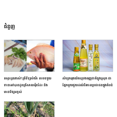
ជំនួញ
អស្ចារ្យណាស់! ត្រីទីឡាប់យ៉ា អាចទទួល
សិប្បកម្មផលិតប្រេងធញ្ញជាតិក្នុងស្រុក ជា
ទានឆៅបានដូចត្រីសាលម៉ុនដែរ និង
ផ្នែកមួយជួយដល់ជីវភាពប្រជាជនក្នុងតំបន់
មានទីផ្សារខ្ពស់