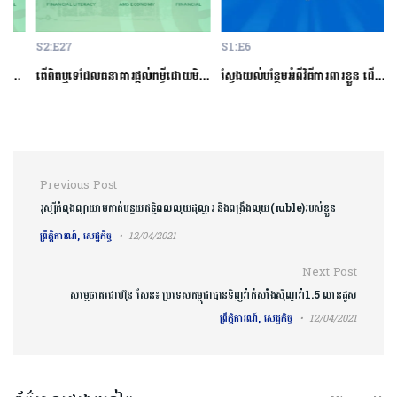
S2:E27
S1:E6
S
ម្ចីជាមួយធនាគារ
តើពិតឬទេដែលធនាគារផ្ដល់កម្ចីដោយមិនសិក្សាលើលទ្ធភាពសងត្រឡប់?
ស្វែងយល់បន្ថែមអំពីវិធីការពារខ្លួន ដើម្បីជៀសវាងពីការឆបោកតាមបច្ចេកវិទ្យាហិរញ្ញវត្ថុ!
ត
Post navigation
Previous Post
រុស្សីកំពុងព្យាយាមកាត់បន្ថយឥទ្ធិពលលុយដុល្លារ និងពង្រឹងលុយ(ruble)របស់ខ្លួន
ព្រឹត្តិការណ៍, សេដ្ឋកិច្ច
12/04/2021
Next Post
សម្តេចតេជោហ៊ុន សែន៖ ប្រទេសកម្ពុជាបានទិញវ៉ាក់សាំងស៊ីណូវ៉ា1.5 លានដូស
ព្រឹត្តិការណ៍, សេដ្ឋកិច្ច
12/04/2021