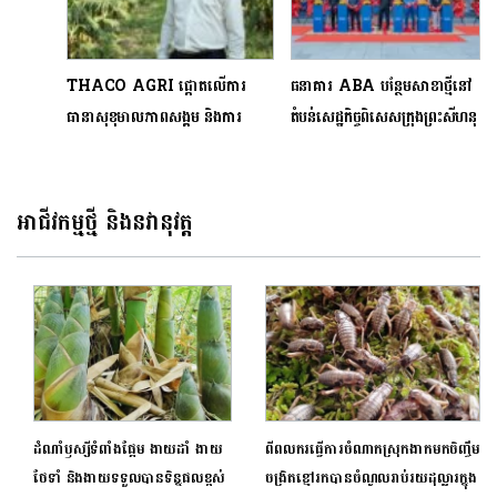
THACO AGRI ផ្តោតលើការ
ធនាគារ ABA បន្ថែមសាខាថ្មីនៅ
ធានាសុខុមាលភាពសង្គម​​ និងការ
តំបន់សេដ្ឋកិច្ចពិសេសក្រុងព្រះសីហនុ
កែលម្អគុណភាពនៃការថែទាំសុខភាព
សម្រាប់កម្មករ
អាជីវកម្មថ្មី និងនវានុវត្ត
ដំណាំឫស្សីទំពាំងផ្អែម ងាយដាំ ងាយ
ពីពលករធ្វើការចំណាកស្រុកងាកមកចិញ្ចឹម
ថែទាំ និងងាយទទួលបានទិន្នផលខ្ពស់
ចង្រិតខ្មៅរកបានចំណូលរាប់រយដុល្លារក្នុង