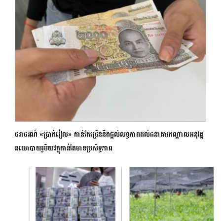
ចរាចរណ៍ «ប្រាក់រៀល» កាន់តែច្រើននឹងផ្តល់លទ្ធភាពដល់ធនាគារកណ្តាលអនុវត្ត
នយោបាយរូបិយវត្ថុកាន់តែមានប្រសិទ្ធភាព