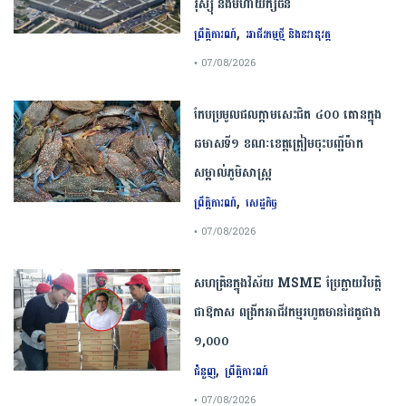
រុស្ស៊ី និងមហាយក្សចិន
,
ព្រឹត្តិការណ៍
អាជីវកម្មថ្មី និងនវានុវត្ត
• 07/08/2026
កែប​ប្រមូល​ផល​ក្តាម​សេះ​ជិត​ ​៤០០ ​តោន​ក្នុង​
ឆមាស​ទី​១​ ​ខណៈ​ខេត្ត​ត្រៀម​ចុះបញ្ជី​ម៉ាក​
សម្គាល់​ភូមិសាស្ត្រ​
,
ព្រឹត្តិការណ៍
សេដ្ឋកិច្ច
• 07/08/2026
សហគ្រិនក្នុងវិស័យ MSME ប្រែក្លាយវិបត្តិ
ជាឱកាស ពង្រីកអាជីវកម្មរហូតមានដៃគូជាង
១,០០០
,
ជំនួញ
ព្រឹត្តិការណ៍
• 07/08/2026