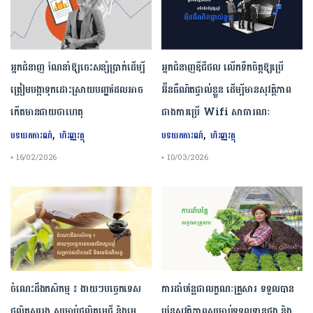
អ្នកជំនាញ ណែនាំឱ្យចេះសន្សំប្រាក់ដើម្បី
អ្នកជំនាញឌីជីថល លើកទឹកចិត្តឱ្យប្រើ
ត្រៀមបង្កាទុកដោះស្រាយបញ្ហាដែលអាច
អ៊ីនធឺណិតផ្ទាល់ខ្លួន ដើម្បីមានសុវត្ថិភាព
កើតមានជាយថាហេតុ
ជាងការប្រើ Wifi​ សាធារណៈ
,
,
បទយកការណ៍
ហិរញ្ញវត្ថុ
បទយកការណ៍
ហិរញ្ញវត្ថុ
• 16/02/2026
• 10/03/2026
ចំណេះដឹងកសិកម្ម ៖ ងាយៗបច្ចេកទេស
ការដាំបន្លែជាលក្ខណៈគ្រួសារ ទទួលបាន
ផលិតស្កររងូ សម្រាប់ផលិតមេជី និងមេ
បន្លែសុវត្ថិភាពសម្រាប់ទទួលទានផង និង