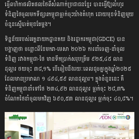
ធ្វើពហិកាផលិតផលថៃពីសំណាក់ប្រជាជនខ្មែរ បានធ្វើឱ្យលំហូរ
ទំនិញថៃចូលមកទីផ្សារកម្ពុជាធ្លាក់ចុះយ៉ាងគំហុក ដោយមុខទំនិញមួយ
ចំនួនស្ទើបាត់មុខតែម្តង។
ទិន្នន័យរបស់អគ្គនាយកដ្ឋានគយ និងរដ្ឋាករកម្ពុជា(GDCE) បាន
បង្ហាញថា ចន្លោះពីខែមករា-មេសា ២០២៦ ការនាំចេញ-នាំចូល
ទំនិញ រវាងកម្ពុជា-ថៃ មានទឹកប្រាក់សរុបត្រឹម ៩២៥,៤៥ លាន
ដុល្លារ ថយចុះ ៣៨,១% បើធៀបនឹងរយៈពេលដូចគ្នាក្នុងឆ្នាំ២០២៥
ដែលមានប្រមាណ ១ ៤៩៤,៥៩ លានដុល្លារ។ ក្នុងចំនួននេះ គឺ
ទំនិញកម្ពុជានាំទៅថៃ ២៣៤,៩២ លានដុល្លារ ធ្លាក់ចុះ ២៨,៣%
ចំណែកថៃនាំចូលមកវិញ ៦៩០,៥៣ លានដុល្លារ ធ្លាក់ចុះ ៤០,៨%។