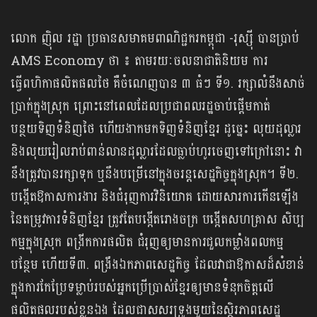
លោក ញ៉ិល រដ្ឋា ប្រធានសមាគមពាណិជ្ជករកម្ពុជា -រុស្ស៊ី បានប្រាប់
AMS Economy ថា ៖ តាមរយៈចលនាជាតិនិយម ការ
ធ្វើពហិកាផលិតផលថៃ គឺចំណេញបាន ៣ ធំៗ ទី១. រក្សាលំនឹងសាច់
ប្រាក់ក្នុងស្រុក ព្រោះនៅពេលដែលប្រជាពលរដ្ឋចាប់ផ្តើមកាត់
បន្ថយទិញទំនិញថៃ ហើយងាកមកទិញទំនិញខ្មែរ ដូច្នេះ លុយដុល្លារ
និងលុយរៀលរាប់ពាន់លានដុល្លារដែលធ្លាប់ហូរចេញទៅក្រៅនោះ វា
នឹងត្រូវបានរក្សាទុក ឬនឹងបម្រើនៅក្នុងចរន្តសេដ្ឋកិច្ចក្នុងស្រុក។ ទី២.
បង្កើតឱកាសការងារ និងជំរុញការវិនិយោគ ដោយសារការកើនឡើង
នៃតម្រូវការទំនិញខ្មែរ ត្រូវតែបង្កើតរោងចក្រ បង្កើតសហគ្រាស សិប្ប
កម្មក្នុងស្រុក ពង្រីកការផលិត ជំរុញឲ្យមានការជួលកម្លាំងពលកម្ម
បន្ថែម ហើយទី៣. ពង្រឹងឯកភាពសេដ្ឋកិច្ច ដែលវាជាឱកាសដ៏សំខាន់
ក្នុងការកែប្រែទម្លាប់របស់អ្នកប្រើប្រាស់ខ្មែរឲ្យមានទំនុកចិត្តលើ
ផលិតផលរបស់ខ្លួនឯង ដែលជាសសរទ្រូងមួយនៃស្ថិរភាពសេដ្ឋ