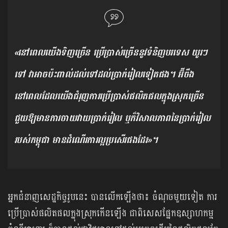
«នៅពេលយើងទិញច្រើន ប្រើប្រាស់ច្រើននូវទំនិញបរទេស​ យូរៗ
ទៅ វាអាចប៉ះពាល់ដល់ទៅដល់ប្រាក់រៀលទៀតផង។ អ៊ីចឹង
នៅពេលដែលយើងជំរុញការប្រើប្រាស់ផលិតផលក្នុងស្រុកច្រើន
ជួយឱ្យមានការចាយវាយប្រាក់រៀល ឬក៏វិសាលភាពនៃប្រាក់រៀល
របស់កម្ពុជា មានដំណើរការល្អប្រសើរផងដែរ»។
អ្នកជំនាញសេដ្ឋកិច្ចរូបនេះ បានលើកឡើងថា៖ ចំណុចមួយទៀត ការ
ប្រើប្រាស់ផលិតផលក្នុងស្រុកកើនឡើង ជាពិសេសផ្នែកឧស្សាហកម្ម