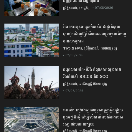
ជំរុញ​កំណើន​សេដ្ឋកិច្ច​ជាតិ​
,
ព្រឹត្តិការណ៍
សេដ្ឋកិច្ច
• 07/08/2026
វិធានការស្រោចស្រង់របស់រាជរដ្ឋាភិបាល​
បាន​ជួយ​ជំរុញឱ្យវិស័យ​អចលនទ្រព្យនៅតែបន្ត​
មានសកម្មភាព
,
,
Top News
ព្រឹត្តិការណ៍
អចលនទ្រព្យ
• 07/08/2026
ជម្លោះ​អាមេរិក​-​អ៊ីរ៉ង់​ ​កំពុង​សាកល្បង​ភាព​
រឹងមាំ​របស់​ ​BRICS​ ​និង​ ​SCO​
,
ព្រឹត្តិការណ៍
អាជីវកម្មថ្មី និងនវានុវត្ត
• 07/08/2026
​អាមេរិក​ ពង្រាងច្បាប់​យុទ្ធសាស្ត្រ​ធ្វើ​សង្គ្រាម​
នុយក្លេអ៊ែរ​ថ្មី ដើម្បីទប់ការគំរាមកំហែងរបស់​
រុស្ស៊ី និងមហាយក្សចិន
,
ព្រឹត្តិការណ៍
អាជីវកម្មថ្មី និងនវានុវត្ត