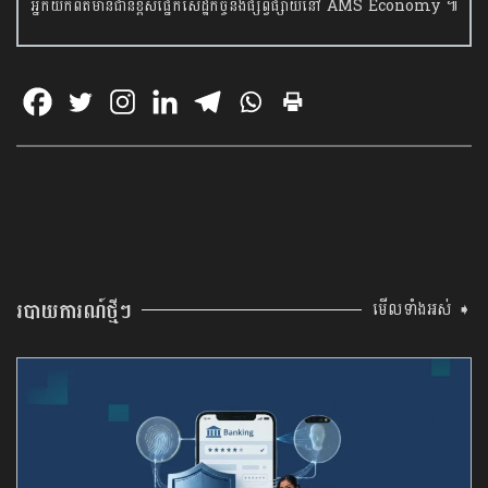
អ្នកយកព័ត៌មានជាន់ខ្ពស់ផ្នែកសេដ្ឋកិច្ចនិង​ផ្សព្វផ្សាយនៅ AMS Economy ៕
របាយការណ៍ថ្មីៗ
មើលទាំងអស់ ➧