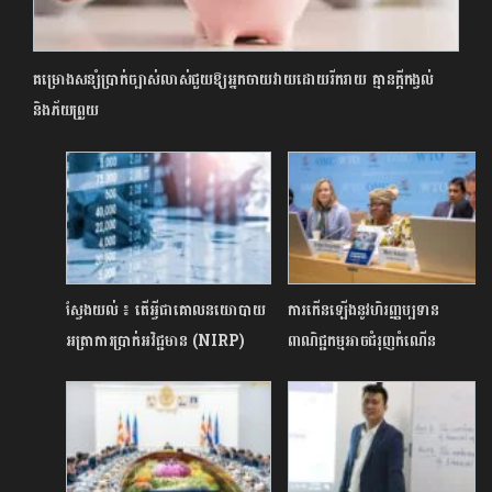
គម្រោងសន្សំប្រាក់ច្បាស់លាស់ជួយឱ្យអ្នកចាយវាយដោយរីករាយ គ្មានក្តីកង្វល់
និងភ័យព្រួយ
ស្វែងយល់ ៖ តើអ្វីជាគោលនយោបាយ
ការកើនឡើងនូវហិរញ្ញប្បទាន
អត្រាការប្រាក់អវិជ្ជមាន (NIRP)
ពាណិជ្ជកម្មអាចជំរុញកំណើន
ពាណិជ្ជកម្មប្រចាំឆ្នាំក្នុងតំបន់មេគង្គ