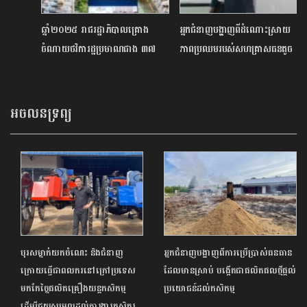
ឆ្នាំ២០២៥ រាជរដ្ឋាភិបាលគ្រោង
អ្នកជំនាញបង្ហាញពីដំណោះស្រាយ
ចំណាយថវិការដ្ឋប្រមាណជាង ៣៧
ភាពប្រឈមរបស់សហគ្រាសធនតូច
ទ្រីលានរៀល
និងមធ្យម ក្នុងគ្រាមានវិបត្តិសេដ្ឋកិច្ច
អចលនទ្រព្យ
បុរសម្នាក់យកចំណេះ និងជំនាញ
អ្នកជំនាញបង្ហាញពីការប្រើប្រាស់ធនធាន
ក្រោយធ្វើជាពលករនៅក្រៅប្រទេស
ដែលមានស្រាប់ បង្កើតជាផលិតផលថ្មីផ្ដល់
មកកែច្នៃផលិតគ្រឿងយន្តកសិកម្ម
ប្រយោជន៍ដល់កសិកម្ម
ដើម្បីជួយសម្រួលដល់ការងារកសិករ