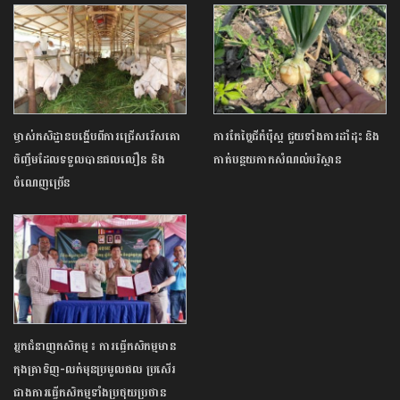
ម្ចាស់កសិដ្ឋានបង្ហើបពីការជ្រើសរើសគោ
ការកែច្នៃជីកំប៉ុស្ត ជួយទាំងការដាំដុះ និង
ចិញ្ចឹមដែលទទួលបានផលលឿន និង
កាត់បន្ថយកាកសំណល់បរិស្ថាន
ចំណេញច្រើន
អ្នកជំនាញកសិកម្ម ៖ ការធ្វើកសិកម្មមាន
កុងត្រាទិញ-លក់មុនប្រមូលផល ប្រសើរ
ជាងការធ្វើកសិកម្មទាំងប្រថុយ​ប្រថាន