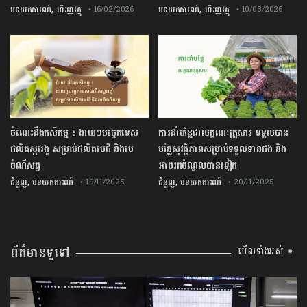
,
,
បទយកការណ៍
ហិរញ្ញវត្ថុ
បទយកការណ៍
ហិរញ្ញវត្ថុ
• 16/02/2026
• 10/03/2026
ចំណេះដឹងកសិកម្ម ៖ ងាយៗបច្ចេកទេស
ការដាំបន្លែជាលក្ខណៈគ្រួសារ ទទួលបាន
ផលិតស្កររងូ សម្រាប់ផលិតមេជី និងមេ
បន្លែសុវត្ថិភាពសម្រាប់ទទួលទានផង និង
ចំណីសត្វ
អាចរកចំណូលបានទៀត
,
,
ជំនួញ
បទយកការណ៍
ជំនួញ
បទយកការណ៍
• 19/11/2025
• 20/11/2025
ព័ត៌មានទូទៅ
មើលទាំងអស់ ➧