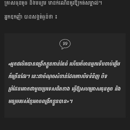
គ្រាសធុនតូច និងមធ្យម មានកំណើនគួរ​ឱ្យ​កត់​សម្គាល់។
អ្នកឧកញ៉ា បានសង្កត់ធ្ងន់ថា​ ៖
«អ្នកផលិតបានពង្រីកខ្លួនកាន់តែធំ ហើយក៏មានអ្នកទើបចាប់ផ្តើម
ក៏ច្រើនដែរ។ នេះជាចំណុចសំខាន់ដែលការបិទទំនិញ បិទ
ព្រំដែនគោកជាមួយប្រទេសជិតខាង ធ្វើឱ្យសហគ្រាសធុនតូច និង
មធ្យមរបស់ខ្មែរអាចពង្រីកខ្លួនបាន»។