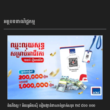
អត្ថបទពាណិជ្ជកម្ម
ដំណឹងល្អ ! អិលអូអិលស៊ី តៀមរង្វាន់ជាសាច់ប្រាក់សរុប ២៨ ៨០០ ០០០