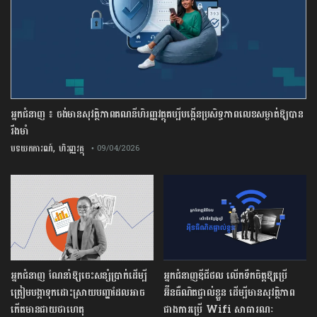
អ្នកជំនាញ ៖ ចង់មានសុវត្ថិភាពគណនីហិរញ្ញវត្ថុគប្បីបង្កើនប្រសិទ្ធភាពលេខសម្ងាត់ឱ្យបាន
រឹងមាំ
,
បទយកការណ៍
ហិរញ្ញវត្ថុ
• 09/04/2026
អ្នកជំនាញ ណែនាំឱ្យចេះសន្សំប្រាក់ដើម្បី
អ្នកជំនាញឌីជីថល លើកទឹកចិត្តឱ្យប្រើ
ត្រៀមបង្កាទុកដោះស្រាយបញ្ហាដែលអាច
អ៊ីនធឺណិតផ្ទាល់ខ្លួន ដើម្បីមានសុវត្ថិភាព
កើតមានជាយថាហេតុ
ជាងការប្រើ Wifi​ សាធារណៈ