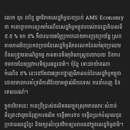
លោក ឌុច ដារិន្ទ អ្នកវិភាគសេដ្ឋកិច្ចបានប្រាប់ AMS Economy
ថា ការបន្ទាបការព្យាករកំណើនសេដ្ឋកិច្ចកម្ពុជារបស់រាជរដ្ឋាភិបាលពី
៥.៥ % មក ៥% គឺជារបាយតម្លៃប្រកបដោយការប្រុងប្រយ័ត្ន ស្រប
តាមភាពមិនប្រាកដប្រជានៃសេដ្ឋកិច្ចពិភពលោកដែលកំពុងប្រឈម
នឹងសង្គ្រាមពាណិជ្ជកម្ម ភាពតានតឹងភូមិសាស្ត្រនយោបាយ និងការ
ថមថយនៃតម្រូវការទីផ្សារអន្តរជាតិ។ ប៉ុន្តែ ទោះជាយ៉ាងណា
កំណើន ៥% នេះនៅតែជាអត្រាបង្ហាញពីភាពធន់នៃសេដ្ឋកិច្ចកម្ពុជា
ដោយមានការគាំទ្រពីការវិនិយោគផ្ទាល់ពីបរទេស ការនាំចេញ និង
ទេសចរណ៍។
ក្នុងបរិបទនេះ ការប្រើប្រាស់ផលិតផលក្នុងស្រុកមានសារៈសំខាន់
ពីព្រោះវាជួយជំរុញការផលិត បង្កើតការងារ បង្កើនប្រាក់ចំណូលជូន
ប្រជាពលរដ្ឋខ្មែរ និងរក្សាលំហូរថវិកាឲ្យចរាចរនៅក្នុងសេដ្ឋកិច្ចជាតិ។