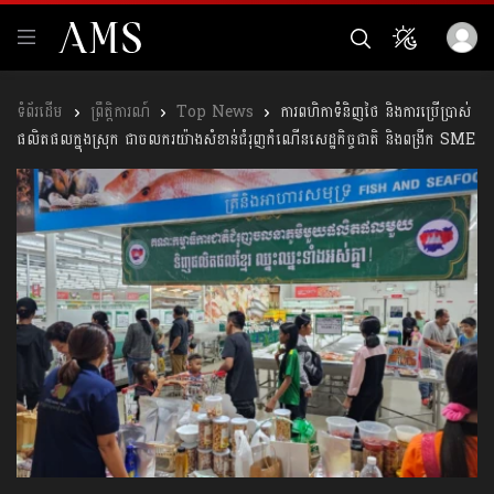
ព្រឹត្តិការណ៍
Top News
ការពហិកាទំនិញថៃ និងការប្រើប្រាស់
ផលិតផលក្នុងស្រុក ជាចលករយ៉ាងសំខាន់ជំរុញកំណើនសេដ្ឋកិច្ចជាតិ និងពង្រីក SME