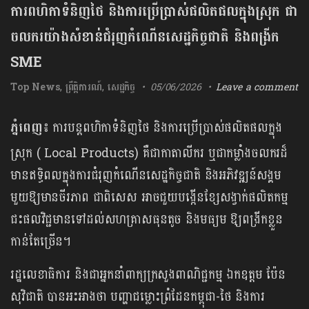
ការពហិកាទំនិញថៃ និងការប្រើប្រាស់ផលិតផលក្នុងស្រុក ជា
ចលករយ៉ាងសំខាន់ជំរុញកំណើនសេដ្ឋកិច្ចជាតិ និងពង្រីក
SME
Top News
,
ព្រឹត្តិការណ៍
,
សេដ្ឋកិច្ច
05/06/2026
Leave a comment
ភ្នំពេញ៖
ការបន្តពហិកាទំនិញថៃ និងការប្រើប្រាស់ផលិតផលក្នុង
ស្រុក ( Local Products) គឺជាកាតាលីករ ឬជាកម្លាំងចលករដ៏
មានឥទ្ធិពលក្នុងការជំរុញកំណើនសេដ្ឋកិច្ចជាតិ និងអភិវឌ្ឍន៍សង្គម
មួយឱ្យមានចីរភាព ជាពិសេស អាចជួយបង្កើនខ្សែសង្វាក់ផលិតកម្ម
ជះផលវិជ្ជមានទៅដល់សហគ្រាសធុនតូច និងមធ្យម ឱ្យពង្រីកខ្លួន
កាន់តែច្រើន។
រដ្ឋលេខាធិការ និងជាអ្នកនាំពាក្យក្រសួងពាណិជ្ជកម្ម ឯកឧត្តម ប៉ែន
សុវិជាតិ បានអះអាងថា បញ្ហាជម្លោះព្រំដែនកម្ពុជា-ថៃ និងការ