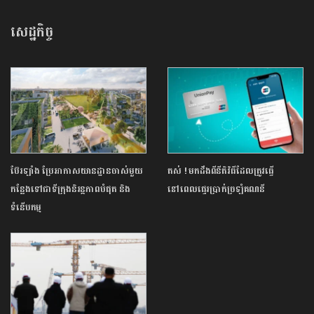
សេដ្ឋកិច្ច
ប៊ែរឡាំង ប្រែអាកាសយានដ្ឋានចាស់មួយ
តស់ ! មកដឹងពីនីតិវិធីដែលត្រូវធ្វើ
កន្លែងទៅជាទីក្រុងនិរន្តភាពបំផុត និង
នៅពេលផ្ទេរប្រាក់ច្រឡំគណនី
ទំនើបកម្ម