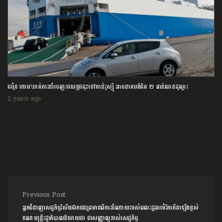
ជប៉ុន ហាមឃាត់ការនាំចេញរថយន្តជជុះទៅកាន់រុស្ស៊ី អាចខាតបង់ជិត ២ ពាន់លានដុល្លារ
2 years ago
Post navigation
Previous Post
អ្នកជំនាញសេដ្ឋកិច្ចវិស័យឯកជនព្រមានពីការចំណាយរបស់ពលរដ្ឋអាម៉េរិកកើនឡើងខ្ពស់
ខណៈមន្ត្រីរដ្ឋាភិបាលនិយាយថា ជាសញ្ញាល្អរបស់សេដ្ឋកិច្ច