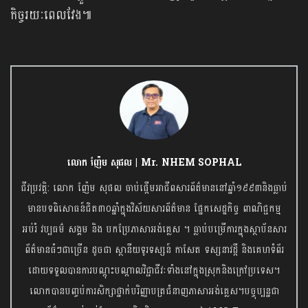
កិច្ចរយៈពេលវែង៕
លោក ញ៉ែម សុផល | Mr. NHEM SOPHAL
ជីវប្រវត្តិ: លោក ញ៉ែម សុផល ចាប់ផ្តើមអាជីពសារព័ត៌មាននៅឆ្នាំ១៩៩៣និងធ្លាប់
មានបទពិសោធន៍ជិត៣០ឆ្នាំក្នុងវិស័យសារព័ត៌មាន ផ្នែកសេដ្ឋកិច្ច ពាណិជ្ជកម្ម
អប់រំ វប្បធម៌ សង្គម និង បកប្រែភាសាអង់គ្លេស ។ ធ្លាប់បម្រើការក្នុងស្ថាប័នសារ
ព័ត៌មានធំៗជាច្រើន ដូចជា ស្ថានីយទូរទស្សន៍ កាសែត ទស្សនាវដ្តី និងគេហទំព័រ
ដោយទទួលបានការបណ្តុះបណ្តាលវិជ្ជាជីវៈទាំងនៅក្នុងស្រុកនិងក្រៅប្រទេស។
លោកបានបញ្ចប់ការសិក្សាថ្នាក់បរិញ្ញាបត្រជំនាញភាសាអង់គ្លេស។បច្ចុប្បន្នជា