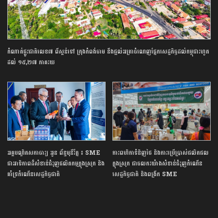
​កំណាត់ផ្លូវ​ជាតិលេខ​៧​ ពីស្គន់​ទៅ ក្រុងកំពង់ចាម ​​នឹងផ្ដល់​អត្រា​​ចំណេញ​ផ្នែក​សេដ្ឋកិច្ច​ដល់​កម្ពុជា​រហូត
ដល់​ ១៥,២៧ ភាគរយ
អគ្គបណ្ឌិតសភាចារ្យ អូន ព័ន្ធមុនីរ័ត្ន ៖ SME
ការពហិកាទំនិញថៃ និងការប្រើប្រាស់ផលិតផល
ជាអាទិភាពដ៏សំខាន់ជំរុញផលិតកម្មក្នុងស្រុក និង
ក្នុងស្រុក ជាចលករយ៉ាងសំខាន់ជំរុញកំណើន
គាំទ្រកំណើនសេដ្ឋកិច្ចជាតិ
សេដ្ឋកិច្ចជាតិ និងពង្រីក SME