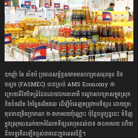
ឧកញ៉ា តែ តាំងប៉ ប្រធាន​សម្ព័ន្ធ​សមាគម​សហគ្រាស​ធុន​តូច​ និង​
មធ្យម (FASMEC) បានប្រាប់ AMS Economy ថា
ក្រោយពីថៃបិទព្រំដែនដោយឯកតោភាគី បណ្តាសហគ្រាសក្នុងស្រុក
ខិតខំផលិត កែច្នៃផលិតផល ដើម្បីបំពេញតម្រូវការទីផ្សារ ដោយគ្រា
មុនមានត្រឹមប្រមាណ ២-៣ភាគរយប៉ុណ្ណោះ ប៉ុន្តែបច្ចុប្បន្ននេះ ទំនិញ
ក្នុងស្រុកបានឆក់យកចំណែកទីផ្សាររហូតដល់ជាង ៣០ភាគរយ ហើយ
នឹងបន្តកើនឡើងខ្ពស់ជាងនេះក្នុងពេលដ៏ខ្លី។