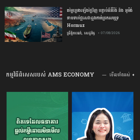
តម្លៃប្រេងឡើងថ្លៃវិញ បន្ទាប់ពីអ៊ីរ៉ង់ និង អូម៉ង់
ទាមទារថ្លៃសេវាឆ្លងកាត់ច្រកសមុទ្រ
Hormuz
,
ព្រឹត្តិការណ៍
សេដ្ឋកិច្ច
• 07/08/2026
កម្មវិធីពិសេសរបស់ AMS ECONOMY
មើលទាំងអស់ ➧