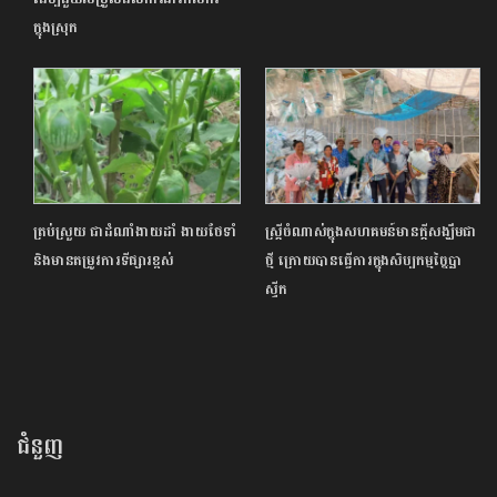
ក្នុងស្រុក
ត្រប់ស្រួយ ជាដំណាំងាយដាំ ងាយថែទាំ
ស្ត្រីចំណាស់ក្នុងសហគមន៍មានក្ដីសង្ឃឹមជា
និងមានតម្រូវការទីផ្សារខ្ពស់
ថ្មី ក្រោយបានធ្វើការក្នុងសិប្បកម្មច្នៃប្លា
ស្ទីក
ជំនួញ