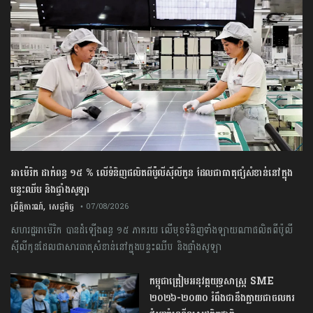
អាម៉េរិក ដាក់ពន្ធ ១៥ % លើទំនិញផលិតពីប៉ូលីស៊ីលីកូន ដែលជាធាតុផ្សំសំខាន់នៅក្នុង
បន្ទះឈីប និងផ្ទាំងសូឡា
,
ព្រឹត្តិការណ៍
សេដ្ឋកិច្ច
• 07/08/2026
សហរដ្ឋអាម៉េរិក បានដំឡើងពន្ធ ១៥ ភាគរយ លើមុខទំនិញទាំងឡាយណាផលិតពីប៉ូលី
ស៊ីលីកូនដែលជាសារធាតុសំខាន់នៅក្នុងបន្ទះឈីប និងផ្ទាំងសូឡា
កម្ពុជា​ត្រៀមអនុវត្ត​យុទ្ធសាស្ត្រ​ ​SME​ ​
២០២៦​-​២០៣០​ រំពឹងថានឹងក្លាយ​ជា​ចលករ​