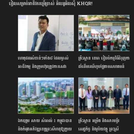
រៀលសម្រាប់អាជីវករប្រើប្រាស់ អិលអូអិលស៊ី KHQR!
ហេតុផលសំខាន់ៗទាំង៨ ដែលម្ចាស់
គ្រឹះ​ស្ថាន ខេមា រៀប​ចំ​កម្ម​វិធី​ជំរុញ​ការ​
អាជីវកម្ម និងក្រុមហ៊ុនត្រូវការសេវា
ដាំ​ដើម​ឈើ​ហូប​ផ្លែ​តាម​សហ​គមន៍
សវនកម្មឯករាជ្យ
ឯកឧត្តម សាយ សំអាល់ ៖ កម្ពុជាបាន
គ្រឹះស្ថាន អម្រឹត និងសារមន្ទីរ
និងកំពុងអភិវឌ្ឍខេត្តព្រះសីហនុឱ្យក្លាយ
សេដ្ឋកិច្ច និងរូបិយវត្ថុ ព្រះស្រី