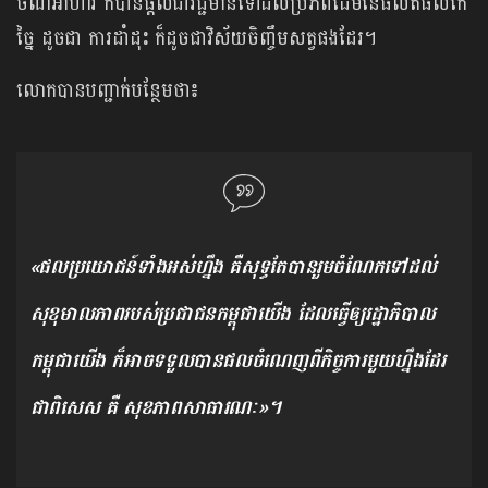
ចំណីអាហារ ក៏បានផ្តល់ជាវិជ្ជមានទៅដល់ប្រភពដើមនៃផលិតផលកែ
ច្នៃ ដូចជា ការដាំដុះ ក៏ដូចជាវិស័យចិញ្ចឹមសត្វផងដែរ។
លោកបានបញ្ជាក់បន្ថែមថា៖
«ផលប្រយោជន៍ទាំងអស់ហ្នឹង គឺសុទ្ធតែបានរួមចំណែកទៅដល់
សុខុមាលភាពរបស់ប្រជាជនកម្ពុជាយើង ដែលធ្វើឲ្យរដ្ឋាភិបាល
កម្ពុជាយើង ក៏អាចទទួលបានផលចំណេញពីកិច្ចការមួយហ្នឹងដែរ
ជាពិសេស គឺ សុខភាពសាធារណៈ»។