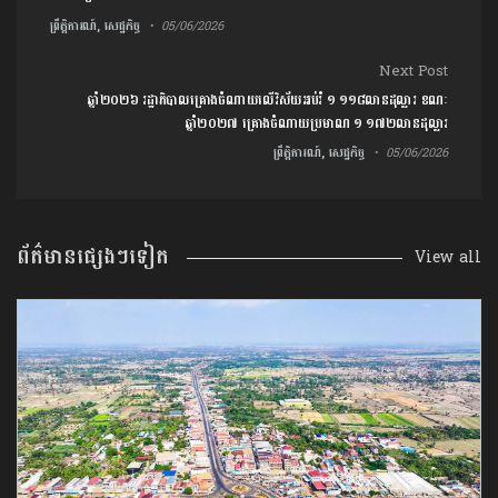
ព្រឹត្តិការណ៍, សេដ្ឋកិច្ច
05/06/2026
Next Post
ឆ្នាំ២០២៦ រដ្ឋាភិបាល​គ្រោងចំណាយលើវិស័យអប់រំ ១ ១១៨លានដុល្លារ ខណៈ
ឆ្នាំ២០២៧ គ្រោងចំណាយ​ប្រមាណ ១ ១៧២លាន​ដុល្លារ​
ព្រឹត្តិការណ៍, សេដ្ឋកិច្ច
05/06/2026
ព័ត៌មានផ្សេងៗទៀត
View all