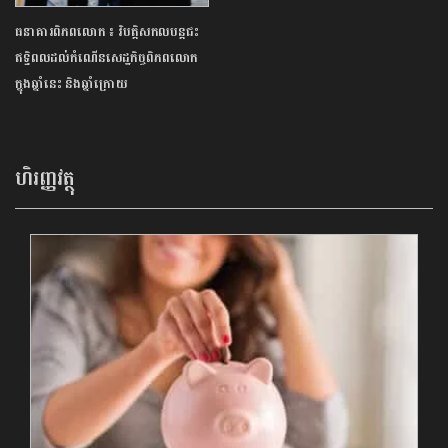
ធនាគារពិភពលោក ៖ វិបត្តិសកលបន្តជះ
ឥទ្ធិពលដល់កំណើនសេដ្ឋកិច្ចពិភពលោក
ក្នុងឆ្នាំនេះ និងឆ្នាំក្រោយ
ហិរញ្ញវត្ថុ