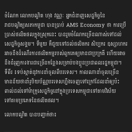
ចំណែក លោកបណ្ឌិត ហុង វណ្ណៈ អ្នកជំនាញសេដ្ឋកិច្ចនៃ
រាជបណ្ឌិត្យសភាកម្ពុជា បានប្រាប់ AMS Economy ថា​ ការប្រើ
ប្រាស់ផលិតផលក្នុងស្រុកនេះ បានរួមចំណែកច្រើនណាស់ទៅដល់
សេដ្ឋកិច្ចសង្គម។​ ទីមួយ គឺជួយទៅដល់ផលិតករ សិប្បករ ឧស្សាហករ
អាចនឹងដំណើរការផលិតកម្មរបស់ពួកគេឲ្យមានជាប្រក្រតី ហើយអាច
នឹងជំរុញការងារជាច្រើនកន្លែងសម្រាប់បងប្អូនប្រជាពលរដ្ឋកម្ពុជា។
ទីពីរ ៖ទប់ស្កាត់នូវការនាំចូលពីបរទេស។​ កាលណានាំចូលច្រើន
មានន័យថានាំរូបិយប័ណ្ណបរទេសហ្នឹងចេញទៅក្រៅដែលនាំឲ្យប៉ះ
ពាល់ដល់ទៅម៉ាក្រូសេដ្ឋកិច្ចនៅក្នុងប្រទេសកម្ពុជាទៅតាមវិស័យ
ទៅតាមប្រភេទនៃផលិតផល។
លោកបណ្ឌិត បានបញ្ជាក់ថា៖