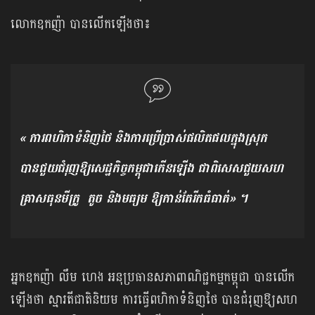
លោកឧកញ៉ា បានលើកឡើងថា៖
« ការពហិកាទំនិញថៃ និងការប្រើប្រាស់ផលិតផលក្នុងស្រុក
បានជួយជំរុញឱ្យសេដ្ឋកិច្ចកម្ពុជាកើនឡើង ជាពិសេស​ជួយសហ
គ្រាសធុនមីក្រូ តូច និងមធ្យម ឱ្យកាន់តែរីកធំធាត់» ។
អ្នកឧកញ៉ា លឹម ហេង អនុប្រធានសភាពាណិជ្ជកម្មកម្ពុជា បានលើក
ឡើងថា ស្មារតីជាតិនិយម ការធ្វើពហិកាទំនិញថៃ បានជំរុញឱ្យសហ