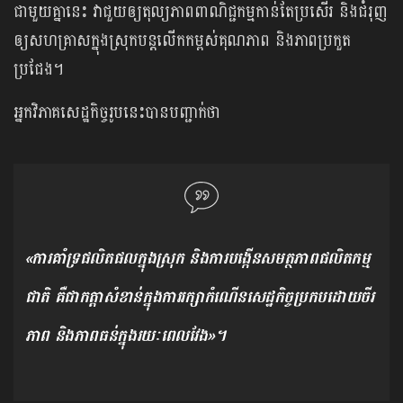
ជាមួយគ្នានេះ វាជួយឲ្យតុល្យភាពពាណិជ្ជកម្មកាន់តែប្រសើរ និងជំរុញ
ឲ្យសហគ្រាសក្នុងស្រុកបន្តលើកកម្ពស់គុណភាព និងភាពប្រកួត
ប្រជែង។
អ្នកវិភាគសេដ្ឋកិច្ចរូបនេះបានបញ្ជាក់ថា
«ការគាំទ្រផលិតផលក្នុងស្រុក និងការបង្កើនសមត្ថភាពផលិតកម្ម
ជាតិ គឺជាកត្តាសំខាន់ក្នុងការរក្សាកំណើនសេដ្ឋកិច្ចប្រកបដោយចីរ
ភាព និងភាពធន់ក្នុងរយៈពេលវែង»។