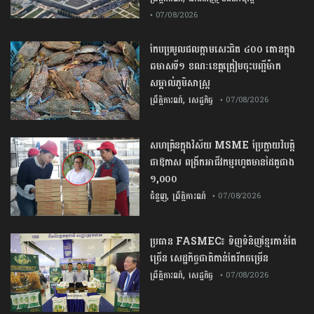
• 07/08/2026
កែប​ប្រមូល​ផល​ក្តាម​សេះ​ជិត​ ​៤០០ ​តោន​ក្នុង​
ឆមាស​ទី​១​ ​ខណៈ​ខេត្ត​ត្រៀម​ចុះបញ្ជី​ម៉ាក​
សម្គាល់​ភូមិសាស្ត្រ​
,
ព្រឹត្តិការណ៍
សេដ្ឋកិច្ច
• 07/08/2026
សហគ្រិនក្នុងវិស័យ MSME ប្រែក្លាយវិបត្តិ
ជាឱកាស ពង្រីកអាជីវកម្មរហូតមានដៃគូជាង
១,០០០
,
ជំនួញ
ព្រឹត្តិការណ៍
• 07/08/2026
ប្រធាន​​ ​FASMEC​៖​ ​ទិញ​ទំនិញ​ខ្មែរ​កាន់តែ​
ច្រើន​ ​សេដ្ឋកិច្ច​ជាតិ​កាន់តែ​រីកចម្រើន​
,
ព្រឹត្តិការណ៍
សេដ្ឋកិច្ច
• 07/08/2026