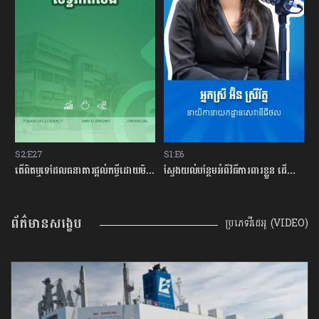
S2:E27
S1:E6
S
ម្ចីជាមួយធនាគារ
តើពិតឬទេដែលធនាគារផ្ដល់កម្ចីដោយមិនសិក្សាលើលទ្ធភាពសងត្រឡប់?
ស្វែងយល់បន្ថែមអំពីវិធីការពារខ្លួន ដើម្បីជៀសវាងពីការឆបោកតាមបច្ចេកវិទ្យាហិរញ្ញវត្ថុ!
ត
ព័ត៌មានសង្ខេប
ប្រភេទវីដេអូ (VIDEO)