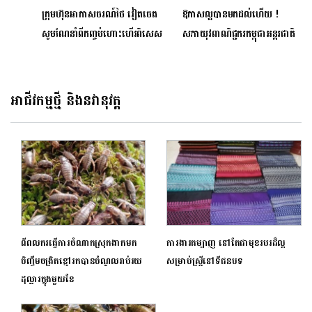
ក្រុមហ៊ុនអាកាសចរណ៍ថៃ វៀតចេត
ឱកាសល្អបានមកដល់ហើយ !
សូមណែនាំពីកញ្ចប់ហោះហើរពិសេស
សភាយុវពាណិជ្ជករកម្ពុជាអន្តរជាតិ
‘Phnom Penh Power
សាខាភ្នំពេញបានរៀបចំនូវគម្រោង
Pack’
កម្មវិធីដ៏ពិសេសមួយ (2023
Entrepreneurs Square
អាជីវកម្មថ្មី និងនវានុវត្ត
and Business
Exhibition) ក្រោមប្រធានបទ
«វេទិកាជំរុញការលក់ និងការធ្វើទី
ផ្សាររបស់សហគ្រាសធុនតូច និង
មធ្យមប្រចាំឆ្នាំ២០២៣»
ពីពលករធ្វើការចំណាកស្រុកងាកមក
ការងារតម្បាញ នៅតែជាមុខរបរដ៏ល្អ
ចិញ្ចឹមចង្រិតខ្មៅរកបានចំណូលរាប់រយ
សម្រាប់ស្ត្រីនៅទីជនបទ
ដុល្លារក្នុងមួយខែ