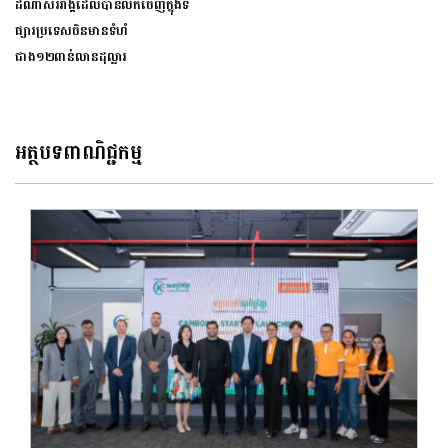
ដំណាំសរីរាង្គដែលបានលក់ចេញក្នុងទី
ផ្សារប្រទេសចិនមានទំហំ
ជាង១២ពាន់លានដុល្លារ
អត្ថបទពាណិជ្ជកម្ម