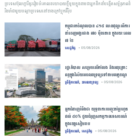
ប្រទេស​ប៊ុលហ្ការី​គួរ​រៀបចំ​គោលនយោបាយថ្មីមួយក្នុងនាមជា​អ្នកដឹកនាំ​បង្កើត​សម្ព័ន្ធភាព​ដ៏​
រឹងមាំ​ជាមួយបណ្តា​ប្រទេស​នៅខាងក្រៅ​ប្លុក​អ៊ឺរ៉ុប
កម្ពុជារកចំណូលបាន ៤១៥ លានដុល្លារពីការ
នាំចេញអង្ករជាង ៧០ ម៉ឺនតោន ក្នុងរយៈពេល
៧ ខែ
សេដ្ឋកិច្ច
• 05/08/2026
រដ្ឋាភិបាល សម្រេច​លើកលែង និងអនុគ្រោះ
ពន្ធក្នុងវិស័យអចលនទ្រព្យ​ទៅតាមលក្ខខណ្ឌ
,
ព្រឹត្តិការណ៍
អចលនទ្រព្យ
• 05/08/2026
អ្នកជំនាញ​រំពឹង​ថា​ ​យុទ្ធនាការ​បញ្ចុះ​តម្លៃ​រហូត
ដល់​ ​៥០​% ​ជួយ​ជំរុញ​សកម្មភាព​ទេសចរណ៍​
ក្នុង​ខេត្ត​សៀមរាប​
,
ព្រឹត្តិការណ៍
សេដ្ឋកិច្ច
• 05/08/2026