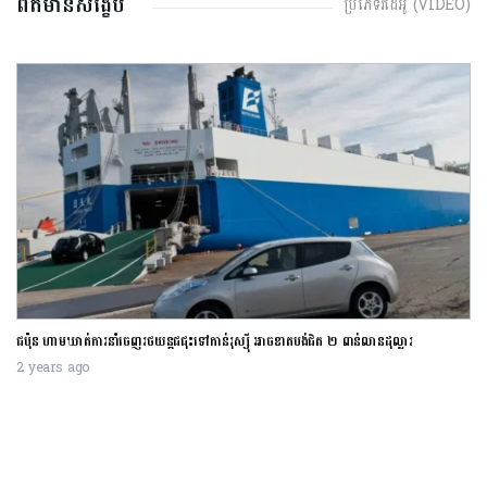
ព័ត៌មានសង្ខេប
ប្រភេទវីដេអូ (VIDEO)
ការដំឡើងអត្រាការប្រាក់របស់ធនាគារកណ្តាលអាម៉េរិកកំពុងជះឥទ្ធិពលអាក្រក់ដល់ប្រទេសមាន
ចំណូលទាប
2 years ago