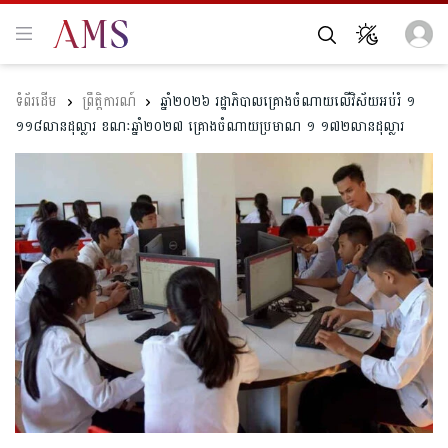
ព្រឹត្តិការណ៍
ឆ្នាំ២០២៦ រដ្ឋាភិបាល​គ្រោងចំណាយលើវិស័យអប់រំ ១
១១៨លានដុល្លារ ខណៈឆ្នាំ២០២៧ គ្រោងចំណាយ​ប្រមាណ ១ ១៧២លាន​ដុល្លារ​