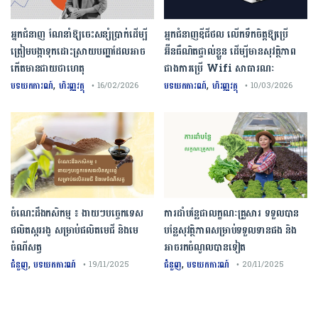
អ្នកជំនាញ ណែនាំឱ្យចេះសន្សំប្រាក់ដើម្បី
អ្នកជំនាញឌីជីថល លើកទឹកចិត្តឱ្យប្រើ
ត្រៀមបង្កាទុកដោះស្រាយបញ្ហាដែលអាច
អ៊ីនធឺណិតផ្ទាល់ខ្លួន ដើម្បីមានសុវត្ថិភាព
កើតមានជាយថាហេតុ
ជាងការប្រើ Wifi​ សាធារណៈ
,
,
បទយកការណ៍
ហិរញ្ញវត្ថុ
បទយកការណ៍
ហិរញ្ញវត្ថុ
• 16/02/2026
• 10/03/2026
ចំណេះដឹងកសិកម្ម ៖ ងាយៗបច្ចេកទេស
ការដាំបន្លែជាលក្ខណៈគ្រួសារ ទទួលបាន
ផលិតស្កររងូ សម្រាប់ផលិតមេជី និងមេ
បន្លែសុវត្ថិភាពសម្រាប់ទទួលទានផង និង
ចំណីសត្វ
អាចរកចំណូលបានទៀត
,
,
ជំនួញ
បទយកការណ៍
ជំនួញ
បទយកការណ៍
• 19/11/2025
• 20/11/2025