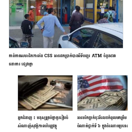
កាន់កាតសមាជិកភាពនៃ CSS អាចដកប្រាក់បានពីទីបញ្ជរ ATM ចំនួន៥៣
ធនាគារ ផ្សេងគ្នា
អ្នកជំនាញ ៖ មនុស្សគ្រប់គ្នាគួររៀបចំ
អាមេរិកធ្លាក់ចុះពីលេខកំពូលមកត្រឹម
សំណាញ់សុវត្ថិភាពហិរញ្ញវត្ថុ
ចំណាត់ថ្នាក់ទី ៦ ក្នុងចំណោមប្រទេស