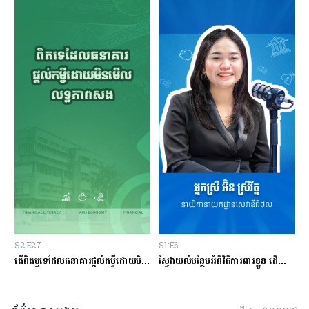
S1:E6
S1:E1
S
ផ្ដល់កម្ចីដោយមិនសិក្សាលើលទ្ធភាពសងត្រឡប់?
ស្វែងយល់បន្ថែមអំពីវិធីការពារខ្លួន ដើម្បីជៀសវាងពីការឆបោកតាមបច្ចេកវិទ្យាហិរញ្ញវត្ថុ!
តើបំណុលសុទ្ធតែអាក្រក់ទាំងអស់?