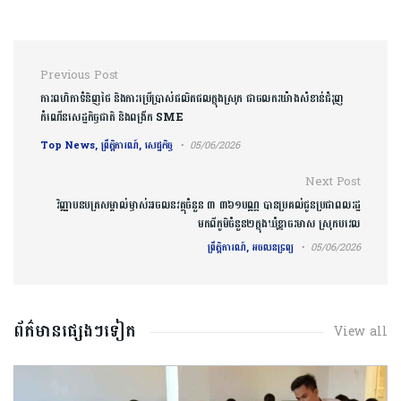
Post navigation
Previous Post
ការពហិកាទំនិញថៃ និងការប្រើប្រាស់ផលិតផលក្នុងស្រុក ជាចលករយ៉ាងសំខាន់ជំរុញ
កំណើនសេដ្ឋកិច្ចជាតិ និងពង្រីក SME
Top News, ព្រឹត្តិការណ៍, សេដ្ឋកិច្ច
05/06/2026
Next Post
វិញ្ញាបនបត្រសម្គាល់ម្ចាស់អចលនវត្ថុចំនួន ៣ ៣៦១បណ្ណ បានប្រគល់ជូនប្រជាពលរដ្ឋ
មកពីភូមិ​ចំនួន​២​ក្នុងឃុំ​ខ្នាចរមាស ស្រុកបវេល
ព្រឹត្តិការណ៍, អចលនទ្រព្យ
05/06/2026
ព័ត៌មានផ្សេងៗទៀត
View all