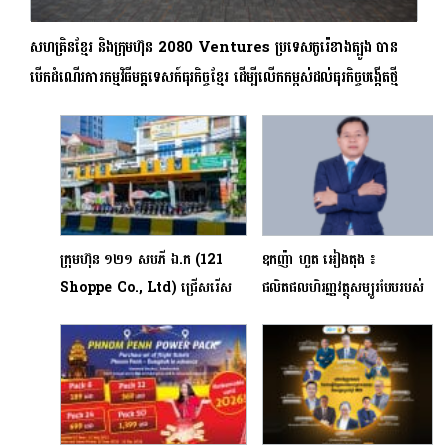
សហគ្រិនខ្មែរ និងក្រុមហ៊ុន 2080 Ventures ប្រទេសកូរ៉េខាងត្បូង បាន
បើកដំណើរការកម្មវិធីមគ្គទេសក៍ធុរកិច្ចខ្មែរ ដើម្បីលើកកម្ពស់ដល់ធុរកិច្ចបង្កើតថ្មី
ក្រុមហ៊ុន ១២១ សបភី ឯ.ក (121
ឧកញ៉ា ហួត អៀងតុង ៖
Shoppe Co., Ltd) ជ្រើសរើស
ផលិតផលហិរញ្ញវត្ថុសម្បូរបែបរបស់
គ្រឹះស្ថានមីក្រូហិរញ្ញវត្ថុចំនួន២ ធ្វើជា
ធនាគារ ហត្ថា ចូលរួមចំណែកយ៉ាង
ដៃគូយុទ្ធសាស្ត្រ បង្កើនការលក់
សំខាន់ក្នុងការលើកកម្ពស់ជីវភាពប្រជា
ពលរដ្ឋ