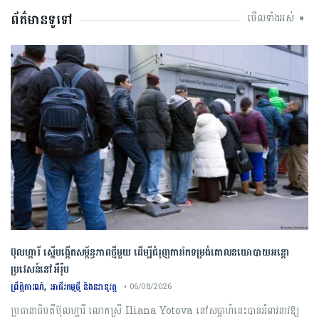
ព័ត៌មានទូទៅ
មើលទាំងអស់ ➧
ប៊ុល​ហ្ការី ​ស្នើ​បង្កើត​សម្ព័ន្ធភាព​ថ្មី​មួយ ​ដើម្បី​ជំរុញ​ការ​កែទម្រង់​គោលនយោបាយ​អន្តោ
ប្រវេសន៍​នៅអឺរ៉ុប​
,
ព្រឹត្តិការណ៍
អាជីវកម្មថ្មី និងនវានុវត្ត
• 06/08/2026
ប្រធានាធិបតី​ប៊ុល​ហ្គារី ​លោកស្រី​ ​Iliana​ ​Yotova​ នៅ​សប្តាហ៍​នេះ​បាន​អំពាវនាវ​ឱ្យ​