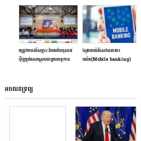
ដើម្បីចៀសផុតពីវិបត្តិដែលមើលមិន
ដែលពួកមហាសេដ្ឋីចង់រស់នៅ
ឃើញ
តម្រូវការលើសម្ភារៈនិយមមិនខុសទេ
ស្វែងយល់ពីសេវាធនាគារ
ប៉ុន្តែគួរតែសមស្របជាមួយលទ្ធភាព
ចល័ត(Mobile banking)
អចលនទ្រព្យ