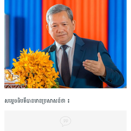
សម្ដេចធិបតីបានមានប្រសាសន៍ថា​ ៖