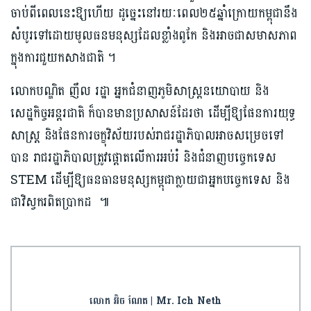
ចាប់ពីពេលនេះឱ្យហើយ ដូច្នេះនៅរយៈពេល​២៥ឆ្នាំក្រោយ​កម្ពុជា​នឹង​
សំបូរ​ទៅដោយមូលធនមនុស្ស​ដែលខ្លាំង​ពូកែ និងអាច​ជាសមាសភាព
ក្នុងការ​ជួយកសាងជាតិ ។
លោកបណ្ឌិត​ ញឹល រដ្ឋា អ្នកជំនាញភូមិសាស្រ្តនយោបាយ និង
សេដ្ឋកិច្ចអន្តរជាតិ ក៏បានមានប្រសាសន៍ដែរថា ដើម្បីឱ្យផែនការ​យុទ្ធ
សាស្ត្រ និងផែនការ​ចក្ខុវិស័យ​របស់រាជរដ្ឋាភិបាល​អាច​សម្រេច​ទៅ
បាន រាជរដ្ឋាភិបាល​ត្រូ​វផ្ដោតលើការអប់រំ និងជំនាញបច្ចេកទេស
STEM ដើម្បីឱ្យ​ធនធានមនុស្សកម្ពុជា​ក្លាយជា​អ្នកបច្ចេកទេស​ និង
ជាវិស្វករ​ពិតប្រាកដ ៕
លោក អ៊ិច ណែត | Mr. Ich Neth