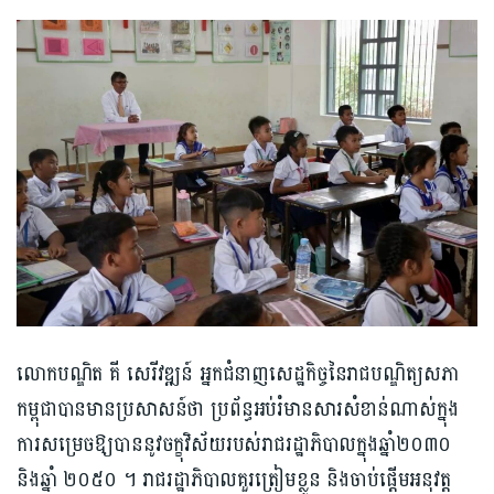
លោក​បណ្ឌិត​ គី សេរីវឌ្ឍន៍​ អ្នកជំនាញសេដ្ឋកិច្ច​នៃ​រាជបណ្ឌិត្យសភា
កម្ពុជា​បានមានប្រសាសន៍ថា​ ប្រព័ន្ធអប់រំ​មានសារសំខាន់​ណាស់​ក្នុង
ការ​សម្រេច​ឱ្យ​បាននូវ​ចក្ខុវិស័យ​របស់រាជរដ្ឋាភិបាលក្នុងឆ្នាំ២០៣០
និងឆ្នាំ ២០៥០ ។ រាជរដ្ឋាភិបាលគួរត្រៀម​ខ្លួន និងចាប់ផ្ដើម​អនុវត្ត​