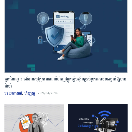
អ្នកជំនាញ ៖ ចង់មានសុវត្ថិភាពគណនីហិរញ្ញវត្ថុគប្បីបង្កើនប្រសិទ្ធភាពលេខសម្ងាត់ឱ្យបាន
រឹងមាំ
,
បទយកការណ៍
ហិរញ្ញវត្ថុ
• 09/04/2026