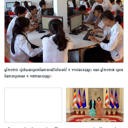
ឆ្នាំ២០២៦ រដ្ឋាភិបាល​គ្រោងចំណាយលើវិស័យអប់រំ ១ ១១៨លានដុល្លារ ខណៈឆ្នាំ២០២៧ គ្រោង
ចំណាយ​ប្រមាណ ១ ១៧២លាន​ដុល្លារ​