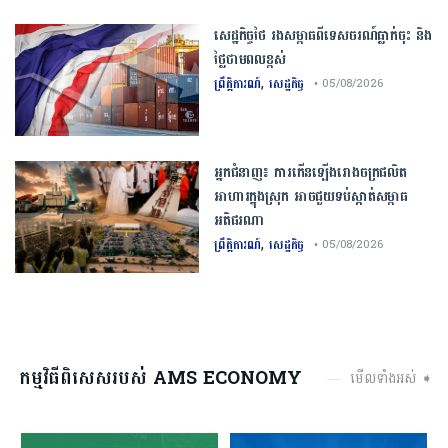
សេដ្ឋកិច្ច​ថៃ​ រង​សម្ពាធ​ពី​ទេសចរណ៍​ធ្លាក់ចុះ​ និង​
ថ្លៃ​ថាមពល​ខ្ពស់​
,
ព្រឹត្តិការណ៍
សេដ្ឋកិច្ច
• 05/08/2026
​អ្នកជំនាញ​៖ ​ការ​កើនឡើង​រោងចក្រ​ផលិត​
អាហារ​ក្នុង​ស្រុក​ ​អាច​ជួយ​​ទប់ស្កាត់​សម្ពាធ​
អតិផរណា
,
ព្រឹត្តិការណ៍
សេដ្ឋកិច្ច
• 05/08/2026
កម្មវិធីពិសេសរបស់ AMS ECONOMY
មើលទាំងអស់ ➧