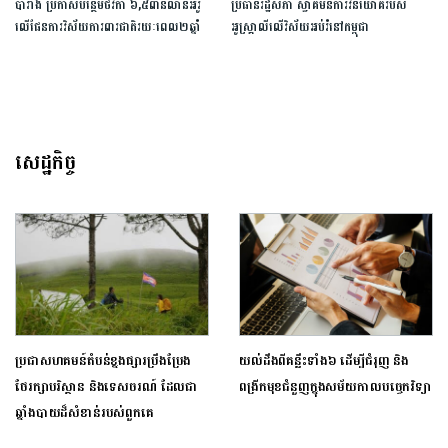
បារាំង ប្រកាសបន្ថែមថវិកា ៦,៥ពាន់លានអឺរ៉ូ
ប្រធានរដ្ឋសភា ស្វាគមន៍ការវិនិយោគរបស់
លើផែនការវិស័យការពារជាតិរយៈពេល២ឆ្នាំ
អូស្រ្តាលីលើវិស័យអប់រំនៅកម្ពុជា
សេដ្ឋកិច្ច
ប្រជាសហគមន៍តំបន់ខ្នងផ្សារប្រឹងប្រែង
យល់ដឹងពីគន្លឹះទាំង៦ ដើម្បីជំរុញ និង
ថែរក្សាបរិស្ថាន និងទេសចរណ៍ ដែលជា
ពង្រីកមុខជំនួញក្នុងសម័យកាលបច្ចេកវិទ្យា
ឆ្នាំងបាយដ៏សំខាន់របស់ពួកគេ