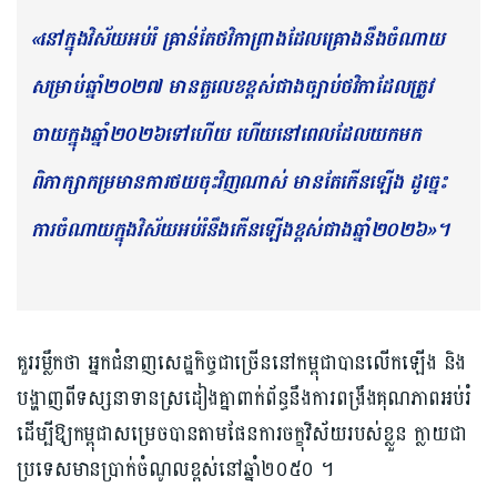
«នៅក្នុងវិស័យ​អប់រំ គ្រាន់តែថវិកា​ព្រាង​ដែលគ្រោង​នឹង​ចំណាយ
សម្រាប់ឆ្នាំ២០២៧ មានតួលេខ​​ខ្ពស់ជាង​ច្បាប់ថវិកាដែល​ត្រូវ​
ចាយ​ក្នុងឆ្នាំ២០២៦ទៅហើយ ហើយនៅពេល​ដែល​យកមក
ពិភាក្សា​កម្រមានការថយចុះវិញណាស់ មានតែកើនឡើង​ ដូច្នេះ​
ការ​ចំណាយក្នុងវិស័យ​អប់រំ​នឹងកើនឡើង​ខ្ពស់ជាងឆ្នាំ២០២៦»។
គួររម្លឹកថា អ្នកជំនាញសេដ្ឋកិច្ចជាច្រើន​នៅកម្ពុជា​បានលើកឡើង​ និង​
បង្ហាញពីទស្សនាទានស្រដៀង​គ្នា​ពាក់ព័ន្ធនឹ​ងការ​ពង្រឹង​គុណភាពអប់រំ
ដើម្បីឱ្យកម្ពុជា​សម្រេច​បានតាមផែនការ​ចក្ខុវិស័យរបស់ខ្លួន ក្លាយជា
ប្រទេស​មានប្រាក់ចំណូល​ខ្ពស់នៅឆ្នាំ២០៥០ ។