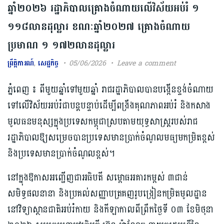
ឆ្នាំ២០២៦ រដ្ឋាភិបាល​គ្រោងចំណាយលើវិស័យអប់រំ ១
១១៨លានដុល្លារ ខណៈឆ្នាំ២០២៧ គ្រោងចំណាយ​
ប្រមាណ ១ ១៧២លាន​ដុល្លារ​
ព្រឹត្តិការណ៍
,
សេដ្ឋកិច្ច
05/06/2026
Leave a comment
ភ្នំពេញ ៖ ពីមួយឆ្នាំទៅមួយឆ្នាំ រាជរដ្ឋាភិបាល​បានបង្កើនខ្ទង់​ចំណាយ
ទៅលើវិស័យអប់រំ​ជា​បន្តបន្ទាប់ដើម្បី​ពង្រឹងគុណភាពអប់រំ​ និងកសាង
មូលធន​មនុស្ស​ក្នុងប្រទេស​កម្ពុជាស្របតាមយុទ្ធសាស្ត្ររបស់រាជ
រដ្ឋាភិបាលឱ្យសម្រេច​បានប្រទេស​មានប្រាក់ចំណូល​មធ្យមកម្រិត​ខ្ពស់
និង​ប្រទេស​មានប្រាក់ចំណូល​ខ្ពស់។
នៅក្នុង​ឱកាស​អញ្ជើញ​ជាអធិបតី សម្ពោធអគារ​កម្ពស់​ ៣ជាន់​
សមិទ្ធផល​នានា​ និងប្រគល់​សញ្ញា​បត្រ​គញរូបង្រៀន​កម្រិត​មូលដ្ឋាន​
នៅវិទ្យាស្ថាន​ជាតិអប់រំកាយ និងកីឡាកាលពីព្រឹកថ្ងៃទី ០៣ ខែមិថុនា