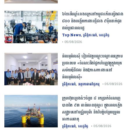
៦ខែដើមឆ្នាំរោងចក្រនៅកម្ពុជាកើនឡើងជាង
៨០០ និងបង្កើតការងារថ្មីជាង ៩ម៉ឺននាក់ជូន
ដល់ប្រជាពលរដ្ឋ
,
,
Top News
ព្រឹត្តិការណ៍
សេដ្ឋកិច្ច
• 05/08/2026
អិលអូអិលស៊ី រៀបចំវគ្គបណ្តុះបណ្តាលក្រោម
ប្រធានបទ «ចំណេះដឹងផ្នែកហិរញ្ញវត្ថុក្នុងយុគ
សម័យឌីជីថល និងឱកាសការងារនៅ
អិលអូអិលស៊ី»
,
ព្រឹត្តិការណ៍
អត្ថបទពាណិជ្ជកម្ម
• 05/08/2026
ក្រុមហ៊ុនប្រេងធំៗចំនួន ៨ រកប្រាក់ចំណេញ
បានជិត ៩៣ ពាន់លានដុល្លារ ក្នុងពេលភ្លើង
សង្គ្រាមនៅមជ្ឈិមបូព៌ា និងវិបត្តិបម្រែបម្រួល
អាកាសធាតុ
,
ព្រឹត្តិការណ៍
សេដ្ឋកិច្ច
• 05/08/2026