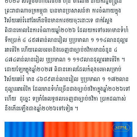
២០២៦ សម្ដេច​មហា​បវរធិបតី ហ៊ុន ម៉ាណែត នាយករដ្ឋមន្ត្រីនៃ​
ព្រះរាជាណាចក្រកម្ពុជា បានមានប្រសាសន៍ថា ការ​ចំណាយក្នុង
វិស័យ​អប់រំនៅតែកើន​មិនមានការ​ថយ​ចុះនោះទេ ជាក់ស្ដែង​
ពិដានគោលនៃការ​ចំណាយ​ឆ្នាំ២០២៦ ដែលយកទៅចរចាមានទំហំ
ទឹកប្រាក់​ ៤ ៤៥៧ពាន់​លាន​រៀល ​ឬប្រមាណ​ ១ ១១៤លានដុល្លារ
អាម៉េរិក ហើយពេលចរចានិងចេញជា​ច្បាប់ថវិកា​មាន​ចំនួន ៤
៤៧៤ពាន់លានរៀល ឬប្រមាណ ១ ១១៨​លានដុល្លារអាម៉េរិក​ ។
ដោយឡែក​ក្នុងឆ្នាំ២០២៧ ពិដានគោលដែល​កំពុងចរចាសម្រាប់
វិស័យអប់រំ មាន​ ៤៦៨៩ពាន់លានរៀល ឬប្រមាណ ១ ១៧២លាន
ដុល្លារអាម៉េរិក ​​ដែលមានទំហំច្រើនជាង​ច្បាប់​ថវិកា​ក្នុងឆ្នាំ២០២៦​ទៅ
ហើយ ដូច្នេះ ទម្រាំតែលទ្ធផល​ចេញជា​ច្បាប់​ថវិកា ​ប្រាកដណាស់
នឹងកើនឡើងជា​ងឆ្នាំ២០២៦​ទៅទៀត​ ។