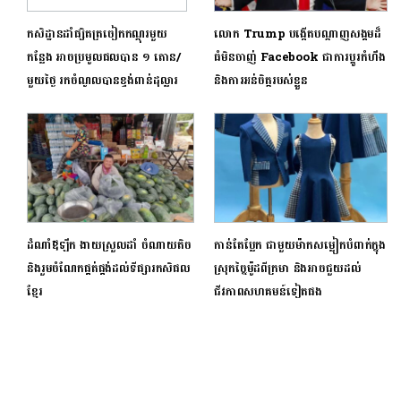
កសិដ្ឋានដាំផ្សិតត្រចៀកកណ្តុរមួយ
លោក Trump បង្កើតបណ្តាញសង្គមដ៏
កន្លែង អាចប្រមូលផលបាន ១ តោន/
ធំមិនចាញ់ Facebook ជាការប្តូរកំហឹង
មួយថ្ងៃ រកចំណូលបានខ្ទង់ពាន់ដុល្លារ
និងការអន់ចិត្តរបស់ខ្លួន
ដំណាំឪឡឹក ងាយស្រួលដាំ ចំណាយតិច
កាន់តែប្លែក ជាមួយម៉ាកសម្លៀកបំពាក់ក្នុង
និងរួមចំណែកផ្គត់ផ្គង់ដល់ទីផ្សារកសិផល
ស្រុកច្នៃម៉ូដពីក្រមា និងអាចជួយដល់
ខ្មែរ
ជីវភាពសហគមន៍ទៀតផង