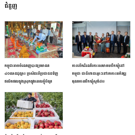
ជំនួញ
កម្ពុជាអាចចំណេញបានប្រមាណ
ការបើកដំណើរការសមាគមទឹកឃ្មុំនៅ
៤០លានដុល្លារ ប្រសិនបើប្រជាជនទិញ
កម្ពុជា ជាជំហានឆ្ពោះទៅរកការអភិវឌ្ឍ
ផលិតផលក្នុងស្រុកក្នុងពេល​ភ្ជុំបិណ្ឌ
គុណភាពទឹកឃ្មុំស្តង់ដារ