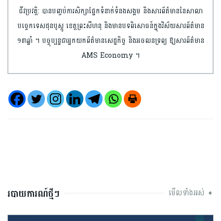
ជីវប្រវត្តិ: បានបញ្ចប់​ការ​សិក្សា​ផ្នែកទំនាក់ទំនង​សង្គម និងសារព័ត៌មាន​​នៃសាលា​
បច្ចេកទេស​ដុន​បូស្កូ ខេត្តព្រះ​សីហនុ និងមានបទពិសោធន៍​ក្នុងវិស័យ​សារព័ត៌មាន​
១៣ឆ្នាំ ។ បច្ចុប្បន្នជា​អ្នកយកព័ត៌មាន​សេដ្ឋកិច្ច និងអចលនទ្រព្យ​ ឱ្យសារព័ត៌មាន
AMS Economy ។​
របាយការណ៍ថ្មីៗ
មើលទាំងអស់ ➧