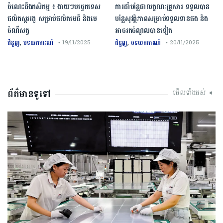
ចំណេះដឹងកសិកម្ម ៖ ងាយៗបច្ចេកទេស
ការដាំបន្លែជាលក្ខណៈគ្រួសារ ទទួលបាន
ផលិតស្កររងូ សម្រាប់ផលិតមេជី និងមេ
បន្លែសុវត្ថិភាពសម្រាប់ទទួលទានផង និង
ចំណីសត្វ
អាចរកចំណូលបានទៀត
,
,
ជំនួញ
បទយកការណ៍
ជំនួញ
បទយកការណ៍
• 19/11/2025
• 20/11/2025
ព័ត៌មានទូទៅ
មើលទាំងអស់ ➧