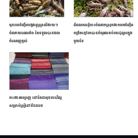
មុខរបរចិញ្ចឹមបង្កងអូស្ត្រាលីងាយៗ
ពីពលករធ្វើការចំណាកស្រុកងាកមកចិញ្ចឹម
ចំណាយពេលតិច តែទទួលបានផល
ចង្រិតខ្មៅរកបានចំណូលរាប់រយដុល្លារក្នុង
ចំណេញខ្ពស់
មួយខែ
ការងារតម្បាញ នៅតែជាមុខរបរដ៏ល្អ
សម្រាប់ស្ត្រីនៅទីជនបទ