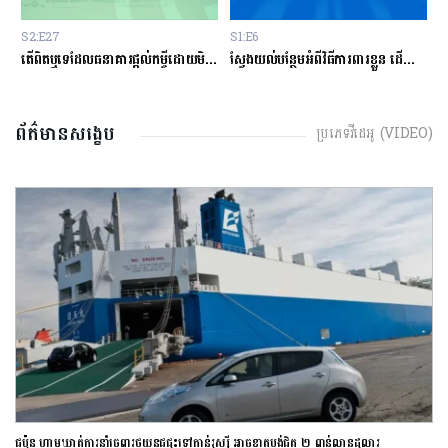
S2:E27
S1:E6
S
ម្ចីជាមួយធនាគារ
តើពិតឬទេដែលធនាគារផ្ដល់កម្ចីដោយមិនសិក្សាលើលទ្ធភាពសងត្រឡប់?
ស្វែងយល់បន្ថែមអំពីវិធីការពារខ្លួន ដើម្បីជៀសវាងពីការឆបោកតាមបច្ចេកវិទ្យាហិរញ្ញវត្ថុ!
ត
ព័ត៌មានសង្ខេប
ប្រភេទវីដេអូ (VIDEO)
ជប៉ុន ហាមឃាត់ការនាំចេញរថយន្តជជុះទៅកាន់រុស្ស៊ី អាចខាតបង់ជិត ២ ពាន់លានដុល្លារ