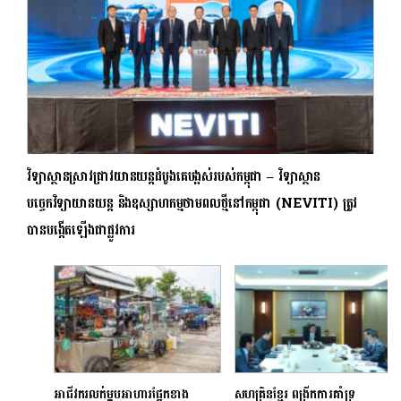
វិទ្យាស្ថានស្រាវជ្រាវយានយន្តដំបូងគេបង្អស់របស់កម្ពុជា – វិទ្យាស្ថាន
បច្ចេកវិទ្យាយានយន្ត និងឧស្សាហកម្មថាមពលថ្មីនៅកម្ពុជា (NEVITI) ត្រូវ
បានបង្កើតឡើងជាផ្លូវការ
អាជីវករលក់ម្ហូបអាហារផ្នែកខាង
សហគ្រិនខ្មែរ ពង្រីកការគាំទ្រ