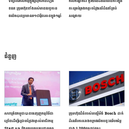
ទីផ្សារជីកសិកម្មក្នុងស្រុកកើនឡើង
កសិករឆ្លាតវៃ គួរយល់ដឹងពីវិធានការក្នុង
ខណៈក្រុមហ៊ុនទាំងអស់មានលទ្ធភាព
ការគ្រប់គ្រងកត្តាចង្រៃលើដំណាំត្រប់
ផលិតបានប្រមាណ១៨ម៉ឺនតោនក្នុង១ឆ្នាំ
សណ្ដាយ
ជំនួញ
សហគ្រិនកម្ពុជាបានបញ្ចេញកម្មវិធីជា
ក្រុមហ៊ុនដ៏ធំរបស់អាល្លឺម៉ង់ Bosch ដាក់
ច្រើនដើម្បីជ្រោមជ្រែងម្ចាស់អាជីវកម្ម
ដំណើរការរោងចក្រផលិតបន្ទះឈីបតម្លៃ
Start up និងអ្នកប្រកបរបរខ្នាតតូច
ជាង 1,200លានដុល្លារ