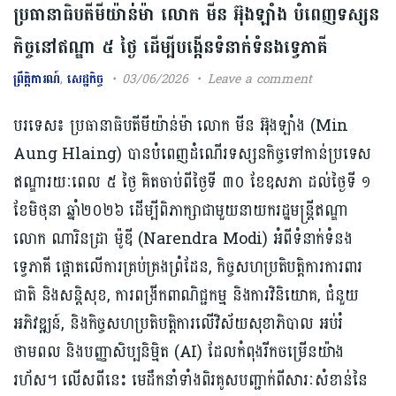
ប្រធានាធិបតីមីយ៉ាន់ម៉ា លោក មីន អ៊ុងឡាំង បំពេញទស្សន
កិច្ចនៅឥណ្ឌា ៥ ថ្ងៃ ដើម្បីបង្កើនទំនាក់ទំនងទ្វេភាគី
ព្រឹត្តិការណ៍
,
សេដ្ឋកិច្ច
03/06/2026
Leave a comment
បរទេស៖ ប្រធានាធិបតីមីយ៉ាន់ម៉ា លោក មីន អ៊ុងឡាំង (Min
Aung Hlaing) បានបំពេញដំណើរទស្សនកិច្ចទៅកាន់ប្រទេស
ឥណ្ឌារយៈពេល ៥ ថ្ងៃ គិតចាប់ពីថ្ងៃទី ៣០ ខែឧសភា ដល់ថ្ងៃទី ១
ខែមិថុនា ឆ្នាំ២០២៦ ដើម្បីពិភាក្សាជាមួយនាយករដ្ឋមន្ត្រីឥណ្ឌា
លោក ណារិនដ្រា ម៉ូឌី (Narendra Modi) អំពីទំនាក់ទំនង
ទ្វេភាគី ផ្តោតលើការគ្រប់គ្រងព្រំដែន, កិច្ចសហប្រតិបត្តិការការពារ
ជាតិ និងសន្តិសុខ, ការពង្រីកពាណិជ្ជកម្ម និងការវិនិយោគ, ជំនួយ
អភិវឌ្ឍន៍, និងកិច្ចសហប្រតិបត្តិការលើវិស័យសុខាភិបាល អប់រំ
ថាមពល និងបញ្ញាសិប្បនិម្មិត (AI) ដែលកំពុងរីកចម្រើនយ៉ាង
រហ័ស។ លើសពីនេះ មេដឹកនាំទាំងពិរគូសបញ្ជាក់ពីសារៈសំខាន់នៃ