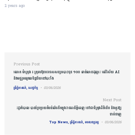
2 years ago
Post navigation
Previous Post
លោក ម៉ាក្រុង ៖ ក្រុមហ៊ុនបរទេសសន្យាបោះទុន ១០០ ពាន់លានដុល្លារ លើវិស័យ AI
និងមជ្ឈមណ្ឌលទិន្នន័យនៅបារាំង
ព្រឹត្តិការណ៍, សេដ្ឋកិច្ច
03/06/2026
Next Post
រដ្ឋាភិបាល បានប្រែក្លាយតំបន់​លិច​ទឹកក្នុងរាជធានីភ្នំពេញ ទៅជាទីក្រុងដ៏​ទំនើប និង​គួរឱ្យ
ទាក់ទាញ
Top News, ព្រឹត្តិការណ៍, អចលនទ្រព្យ
03/06/2026