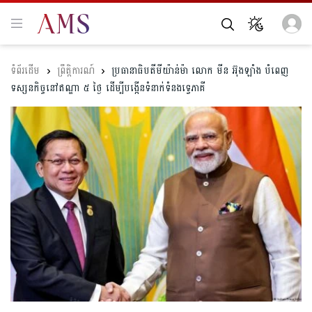
ព្រឹត្តិការណ៍
ប្រធានាធិបតីមីយ៉ាន់ម៉ា លោក មីន អ៊ុងឡាំង បំពេញ
ទស្សនកិច្ចនៅឥណ្ឌា ៥ ថ្ងៃ ដើម្បីបង្កើនទំនាក់ទំនងទ្វេភាគី