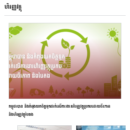
ហិរញ្ញវត្ថុ
កម្ពុជាបាន និងកំពុងយកចិត្តទុកដាក់លើការងារហិរញ្ញវត្ថុប្រកបដោយចីរភាព
និងហិរញ្ញវត្ថុបៃតង