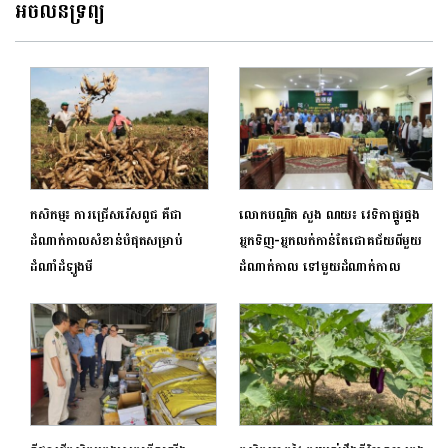
អចលនទ្រព្យ
កសិកម្ម៖ ការជ្រើសរើសពូជ គឺជា
លោកបណ្ឌិត សួង ណយ៖ វេទិកាផ្គូរផ្គង
ដំណាក់កាលសំខាន់បំផុតសម្រាប់
អ្នកទិញ-អ្នកលក់កាន់តែជោគជ័យពីមួយ
ដំណាំដំឡូងមី
ដំណាក់កាល ទៅមួយ​ដំណាក់កាល