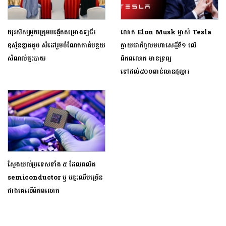
យុវសិស្សមួយក្រុមបង្កើតគម្រោងឡជីវ
លោក Elon Musk ម្ចាស់ Tesla
ឧស្ម័នខ្នាតតូច សំដៅរួមចំណែកកាត់បន្ថយ
ក្លាយជាកំពូលមហាសេដ្ឋីទី១ លើ
សំណល់ផ្ទះបាយ
ពិភពលោក មានទ្រព្យ
ទៅដល់៥០០ពាន់លានដុល្លារ
ស្វែងយល់ប្រទេសទាំង ៥ ដែលផលិត
semiconductor ឬ បន្ទះឈីបច្រើន
ជាងគេលើពិភពលោក