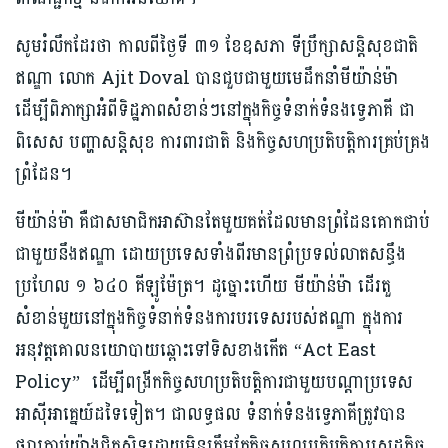
សូមរំលឹកដែរថា កាលពីថ្ងៃទី ៣១ ខែឧសភា ទីប្រឹក្សាសន្តិសុខជាតិ
ឥណ្ឌា លោក Ajit Doval បានជួបជាមួយមេដឹកនាំមីយ៉ាន់ម៉ា
ដើម្បីពិភាក្សាអំពីទិដ្ឋភាពសំខាន់ៗនៅក្នុងកិច្ចទំនាក់ទំនងទ្វេភាគី ជា
ពិសេស បញ្ហាសន្តិសុខ ការពារជាតិ និងកិច្ចសហប្រតិបត្តិការគ្រប់គ្រង
ព្រំដែន។
មីយ៉ាន់ម៉ា​ គឺជា​សមាជិក​អាស៊ាន​តែ​មួយ​គត់​ដែល​មាន​ព្រំដែន​គោក​ជាប់
ជាមួយនឹងឥណ្ឌា ដោយប្រទេសទាំងពីរមានព្រំប្រទល់លាតសន្ធឹង
ប្រហែល ១ ៦៤០ គីឡូម៉ែត្រ។ ដូច្នោះហើយ មីយ៉ាន់ម៉ា ដើរតួ
សំខាន់មួយនៅក្នុងកិច្ចទំនាក់ទំនងការបរទេសរបស់ឥណ្ឌា ក្នុងការ
អនុវត្តគោលនយោបាយឆ្ពោះទៅទិសខាងកើត “Act East
Policy” ដើម្បីពង្រីកកិច្ចសហប្រតិបត្តិការជាមួយបណ្តាប្រទេស
អាស៊ីអាគ្នេយ៍ដទៃទៀត។ ជាលទ្ធផល ទំនាក់ទំនងទ្វេភាគីត្រូវបាន
ផ្សារភ្ជាប់យ៉ាងជិតស្និទ្ធដោយមិនត្រឹមតែកិច្ចសហប្រតិបត្តិការសេដ្ឋកិច្ច