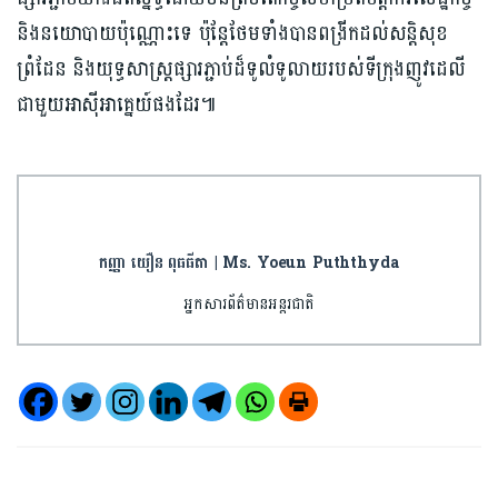
និងនយោបាយប៉ុណ្ណោះទេ ប៉ុន្តែថែមទាំងបានពង្រីកដល់សន្តិសុខ
ព្រំដែន និងយុទ្ធសាស្ត្រផ្សារភ្ជាប់ដ៏ទូលំទូលាយរបស់ទីក្រុងញូវដេលី
ជាមួយអាស៊ីអាគ្នេយ៍ផងដែរ៕
កញ្ញា យឿន ពុធធីតា | Ms. Yoeun Puththyda
អ្នកសារព័ត៌មានអន្តរជាតិ