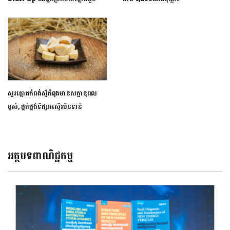
ស្ករត្នោតកំពង់ស្ពឺកំពុងមានសក្ដានុពល
ខ្ពស់, ផ្គត់ផ្គង់ទីផ្សារស្ទើរមិនទាន់
អត្ថបទពាណិជ្ជកម្ម