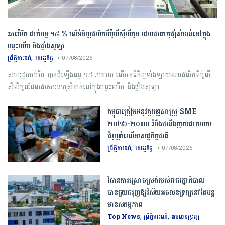
អាម៉េរិក ដាក់ពន្ធ ១៥ % លើទំនិញផលិតពីប៉ូលីស៊ីលីកូន ដែលជាធាតុផ្សំសំខាន់នៅក្នុង
បន្ទះឈីប និងផ្ទាំងសូឡា
,
ព្រឹត្តិការណ៍
សេដ្ឋកិច្ច
• 07/08/2026
សហរដ្ឋអាម៉េរិក បានដំឡើងពន្ធ ១៥ ភាគរយ លើមុខទំនិញទាំងឡាយណាផលិតពីប៉ូលី
ស៊ីលីកូនដែលជាសារធាតុសំខាន់នៅក្នុងបន្ទះឈីប និងផ្ទាំងសូឡា
កម្ពុជា​ត្រៀមអនុវត្ត​យុទ្ធសាស្ត្រ​ ​SME​ ​
២០២៦​-​២០៣០​ រំពឹងថានឹងក្លាយ​ជា​ចលករ​
ជំរុញ​កំណើន​សេដ្ឋកិច្ច​ជាតិ​
,
ព្រឹត្តិការណ៍
សេដ្ឋកិច្ច
• 07/08/2026
វិធានការស្រោចស្រង់របស់រាជរដ្ឋាភិបាល​
បាន​ជួយ​ជំរុញឱ្យវិស័យ​អចលនទ្រព្យនៅតែបន្ត​
មានសកម្មភាព
,
,
Top News
ព្រឹត្តិការណ៍
អចលនទ្រព្យ