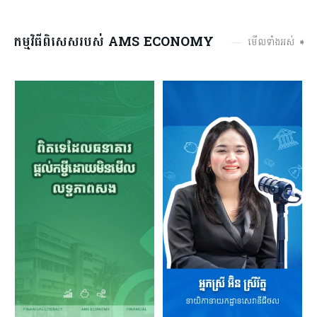
កម្មវិធីពិសេសរបស់ AMS ECONOMY
មើលទាំងអស់ ➧