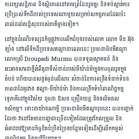
ការរក្សាសន្តិភាព និងស្ថិរភាពនៅតាមព្រំដែនរួមគ្នា និងទប់ស្កាត់ការ
ប្រើប្រាស់ទឹកដីរបស់ប្រទេសណាមួយសម្រាប់សកម្មភាពដែលប៉ះ
ពាល់ដល់សន្តិសុខរបស់ភាគីម្ខាងទៀត។
នៅក្នុងដំណើរទស្សនកិច្ចផ្លូវការលើកដំបូងរបស់លោក លោក មីន អ៊ុង
ឡាំង នៅលើទឹកដីប្រទេសឥណ្ឌានាពេលនេះ ប្រធានាធិបតីឥណ្ឌា
លោកស្រី Droupadi Murmu បានទទួលស្វាគមន៍ និង
អះអាងសារជាថ្មីអំពីតួនាទីសំខាន់របស់មីយ៉ាន់ម៉ាក្នុងការចូលរួមក្នុង
តំបន់ ហើយបានសង្កត់ធ្ងន់លើសារៈសំខាន់នៃការពង្រឹងទំនាក់ទំនង
ភាពជាដៃគូរវាង ឥណ្ឌា-មីយ៉ាន់ម៉ា និងការពង្រីកទំហំពាណិជ្ជកម្ម
ទ្វេភាគីនៅក្នុងវិស័យ ដូចជា ឱសថ គ្រឿងយន្ត និងផលិតផល
កសិកម្ម។ ទោះជាយ៉ាងណាក្តី ប្រធានាធិបតីឥណ្ឌារូបនេះ បានបញ្ជាក់
ដែរថា វានៅតែមានបញ្ហាជាច្រើនទៀតដែលត្រូវកែសម្រួល និង
អំពាវនាវឱ្យមានកិច្ចខិតខំប្រឹងប្រែងបន្ថែមទៀតដើម្បីលើកកម្ពស់
ពាណិជ្ជកម្ម និងការវិនិយោគ។