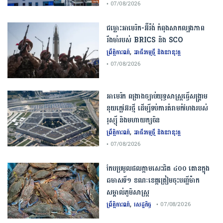
• 07/08/2026
ជម្លោះ​អាមេរិក​-​អ៊ីរ៉ង់​ ​កំពុង​សាកល្បង​ភាព​
រឹងមាំ​របស់​ ​BRICS​ ​និង​ ​SCO​
,
ព្រឹត្តិការណ៍
អាជីវកម្មថ្មី និងនវានុវត្ត
• 07/08/2026
​អាមេរិក​ ពង្រាងច្បាប់​យុទ្ធសាស្ត្រ​ធ្វើ​សង្គ្រាម​
នុយក្លេអ៊ែរ​ថ្មី ដើម្បីទប់ការគំរាមកំហែងរបស់​
រុស្ស៊ី និងមហាយក្សចិន
,
ព្រឹត្តិការណ៍
អាជីវកម្មថ្មី និងនវានុវត្ត
• 07/08/2026
កែប​ប្រមូល​ផល​ក្តាម​សេះ​ជិត​ ​៤០០ ​តោន​ក្នុង​
ឆមាស​ទី​១​ ​ខណៈ​ខេត្ត​ត្រៀម​ចុះបញ្ជី​ម៉ាក​
សម្គាល់​ភូមិសាស្ត្រ​
,
ព្រឹត្តិការណ៍
សេដ្ឋកិច្ច
• 07/08/2026