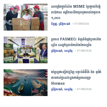
សហគ្រិនក្នុងវិស័យ MSME ប្រែក្លាយវិបត្តិ
ជាឱកាស ពង្រីកអាជីវកម្មរហូតមានដៃគូជាង
១,០០០
,
ជំនួញ
ព្រឹត្តិការណ៍
• 07/08/2026
ប្រធាន​​ ​FASMEC​៖​ ​ទិញ​ទំនិញ​ខ្មែរ​កាន់តែ​
ច្រើន​ ​សេដ្ឋកិច្ច​ជាតិ​កាន់តែ​រីកចម្រើន​
,
ព្រឹត្តិការណ៍
សេដ្ឋកិច្ច
• 07/08/2026
តម្លៃប្រេងឡើងថ្លៃវិញ បន្ទាប់ពីអ៊ីរ៉ង់ និង អូម៉ង់
ទាមទារថ្លៃសេវាឆ្លងកាត់ច្រកសមុទ្រ
Hormuz
,
ព្រឹត្តិការណ៍
សេដ្ឋកិច្ច
• 07/08/2026