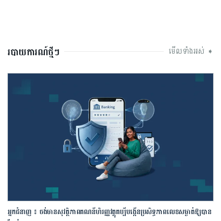
របាយការណ៍ថ្មីៗ
មើលទាំងអស់ ➧
អ្នកជំនាញ ៖ ចង់មានសុវត្ថិភាពគណនីហិរញ្ញវត្ថុគប្បីបង្កើនប្រសិទ្ធភាពលេខសម្ងាត់ឱ្យបាន