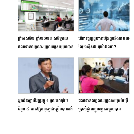
ត្រីមាសទី២ ឆ្នាំ២០២៣ សមិទ្ធផល
តើការជួញដូរភាគហ៊ុនដូចនឹងការលេង
ឥណទានលក្ខណៈបុគ្គល​បន្តសម្រេចបាន​
ល្បែងស៊ីសង ឬយ៉ាងណា?
កំណើន​ដ៏រឹងមាំ
អ្នកជំនាញហិរញ្ញវត្ថុ ៖ មូលហេតុធំៗ
ឥណទានលក្ខណៈបុគ្គលសម្រាប់ប្រើ
ចំនួន ៤ អាចឱ្យមនុស្សជាច្រើនបាត់បង់
ប្រាស់ផ្ទាល់ខ្លួនបន្តសម្រេចបាន
ទ្រព្យសម្បត្តិ
កំណើនរឹងមាំ