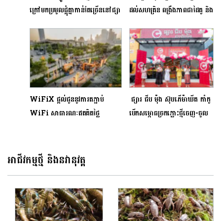
ក្រៅមកប្រមូលផ្តុំគ្នាកាន់តែច្រើននៅផ្សា
ដល់សហគ្រិន ពង្រឹងភាពជាដៃគូ និង
របោះដុំឃ្លាំងរំសេវថ្មីសែនសុខ
បង្កើនឱកាសទីផ្សារ​សម្រាប់​ផលិតផល
ខ្មែរ
WiFiX ផ្តល់ជូននូវការតភ្ជាប់​
ផ្សារ ជីប ម៉ុង ស៊ុបភើម៉ាឃីត កាំកូ
WiFi សាធារណៈឥតគិតថ្លៃ
បើកសម្ពោធច្រកភ្លោះថ្មីចេញ-ចូល
ល្បឿនលឿន និងរលូនពេញផ្ទៃនៃ
កាត់វិថី​ធំ ២
ទីក្រុងនរា
អាជីវកម្មថ្មី និងនវានុវត្ត