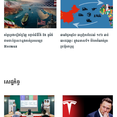
តម្លៃប្រេងឡើងថ្លៃវិញ បន្ទាប់ពីអ៊ីរ៉ង់ និង អូម៉ង់
ពាណិជ្ជកម្ម​ចិន​-​អាហ្វ្រិក​កើន​ដល់​ ​១៩៦​ ​ពាន់​
ទាមទារថ្លៃសេវាឆ្លងកាត់ច្រកសមុទ្រ
លាន​ដុល្លារ​ ក្នុង​ឆមាស​ទី​១​ ​បំបែក​កំណត់ត្រា​
Hormuz
ប្រវត្តិសាស្ត្រ​
សេដ្ឋកិច្ច