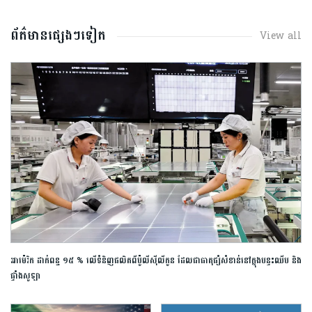
ព័ត៌មានផ្សេងៗទៀត
View all
អាម៉េរិក ដាក់ពន្ធ ១៥ % លើទំនិញផលិតពីប៉ូលីស៊ីលីកូន ដែលជាធាតុផ្សំសំខាន់នៅក្នុងបន្ទះឈីប និង
ផ្ទាំងសូឡា