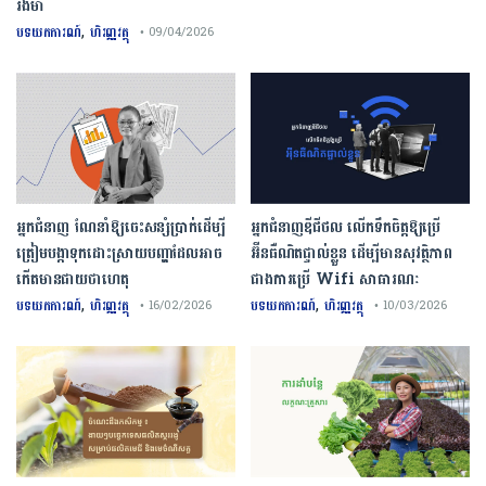
រឹងមាំ
,
បទយកការណ៍
ហិរញ្ញវត្ថុ
• 09/04/2026
អ្នកជំនាញ ណែនាំឱ្យចេះសន្សំប្រាក់ដើម្បី
អ្នកជំនាញឌីជីថល លើកទឹកចិត្តឱ្យប្រើ
ត្រៀមបង្កាទុកដោះស្រាយបញ្ហាដែលអាច
អ៊ីនធឺណិតផ្ទាល់ខ្លួន ដើម្បីមានសុវត្ថិភាព
កើតមានជាយថាហេតុ
ជាងការប្រើ Wifi​ សាធារណៈ
,
,
បទយកការណ៍
ហិរញ្ញវត្ថុ
បទយកការណ៍
ហិរញ្ញវត្ថុ
• 16/02/2026
• 10/03/2026