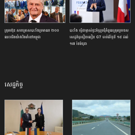
ក្រុមហ៊ុន សហគ្រាសបារាំងប្រមាណ ២០០
បារាំង​ ​ធ្វើជាម្ចាស់ផ្ទះកិច្ចប្រជុំ​កំពូលក្រុមប្រទេស
ឈរជើងយ៉ាងរឹងមាំនៅកម្ពុជា
សេដ្ឋកិច្ចជឿនលឿន G7 ចាប់ពីថ្ងៃទី ១៥ ដល់
១៧ ខែមិថុនា
សេដ្ឋកិច្ច