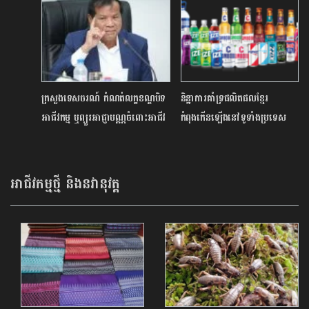
Pak Rinha)”
ក្រសួងទេសចរណ៍ កំណត់លក្ខខណ្ឌបិទ
និន្នាការគាំទ្រផលិតផលខ្មែរ
អាជីវកម្ម ឬព្យួរអាជ្ញាបណ្ណចំពោះអាជីវ
កំពុងកើនឡើងនៅទូទាំងប្រទេស
កម្មទេសចរណ៍ដែលល្មើសច្បាប់ស្ដីពី
វិធានការទប់ស្កាត់ជំងឺកូវីដ
អាជីវកម្មថ្មី និងនវានុវត្ត