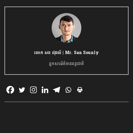
លោក សន ស៊ុនលី | Mr. San Sounly
អ្នកសារព័ត៌មានអន្តរជាតិ