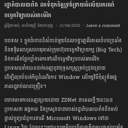
រដ្ឋាភិបាលបារាំង ដកទំនុកចិត្តទ្រង់ទ្រាយធំលើឧបករណ៍
បច្ចេកវិទ្យារបស់អាម៉េរិក
ព្រឹត្តិការណ៍
,
អាជីវកម្មថ្មី និងនវានុវត្ត
21/04/2026
Leave a comment
បរទេស​ ៖ ក្នុងជំហានដ៏សំខាន់មួយដែលបង្ហាញពីគោលជំហរប្រឆាំង
នឹងឥទ្ធិពលហួសហេតុរបស់ក្រុមហ៊ុនបច្ចេកវិទ្យាយក្ស (Big Tech)
និងការពឹងផ្អែកខ្លាំងពេកទៅលើបច្ចេកវិទ្យារបស់អាម៉េរិក
ប្រទេសបារាំងបានដាក់ចេញនូវយុទ្ធសាស្ត្រគ្រប់ជ្រុងជ្រោយ
ដើម្បីលុបបំបាត់កិច្ចដំណើរការ Window លើកម្មវិធីកុំព្យូទ័រអង្គ
ភាពរដ្ឋរាប់លានគ្រឿង។
យោងតាមការចេញផ្សាយដោយ ZDNet នាពេលថ្មីៗនេះបាន
ប្រកាសថា អង្គភាព និងក្រសួងនានារបស់រដ្ឋាភិបាលបារាំងនឹងចាប់
ផ្លាស់ប្តូរប្រព័ន្ធការងារពី Microsoft Windows ទៅជា
Linux វិញ ដែលនេះត្រូវបានគេមើលឃើញថាគឺជាការផ្លាស់ប្តូរទាំង