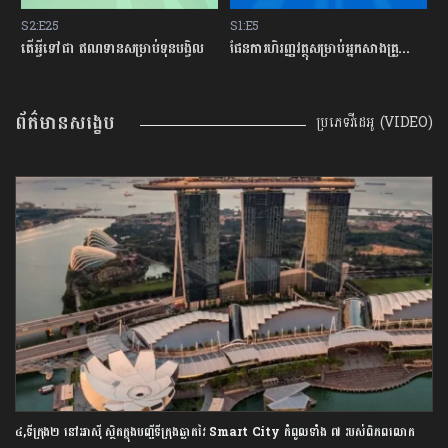
S2:E25
S1:E5
S
្លះ មុនសម្រេចចិត្តខ្ចីលុយនៅធនាគារ?
តើអ្វីទៅជា​ ឥណទានសម្រាប់ទុនបង្វិល
ផែនការហិរញ្ញវត្ថុសម្រាប់អ្នកសាងគ្រួសារថ្មីថ្មោង
ព័ត៌មានសង្ខេប
ប្រភេទវីដេអូ (VIDEO)
៤,ទីក្រុង២ នៅអាស៊ី ស្ថិតក្នុងបញ្ជីទីក្រុងឆ្លាតវៃ Smart City កំពូលទាំង ៧ របស់ពិភពលោក