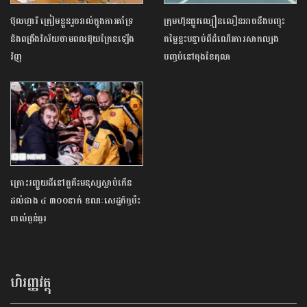
ប៊ុលហ្ការី ត្រៀមខ្លួនរួចរាល់ក្នុងការគាំទ្រ
ក្រុមហ៊ុនផ្លូវល្បឿនលឿនអាចនឹងបញ្ចុះ
និងពង្រឹងវិស័យថាមពលអ៊ុយក្រែនឡើង
តម្លៃខ្លះបន្ទាប់ពីដំណើរការសាកល្បង
វិញ
បញ្ចប់នៅចុងខែតុលា
គ្រោះរញ្ជួយដីនៅតួគី៖មនុស្សស្លាប់កើន
ដល់ជាង ៤ ៣០០នាក់ ខណៈសេដ្ឋកិច្ចប៉ះ
ពាល់ធ្ងន់ធ្ងរ
ហិរញ្ញវត្ថុ