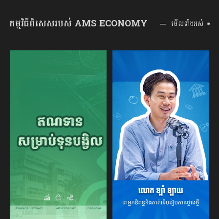
កម្មវិធីពិសេសរបស់ AMS ECONOMY
មើលទាំងអស់ ➧