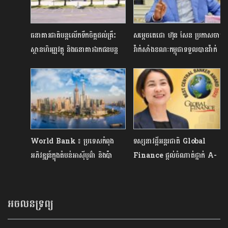
ធនាគារជាតិបន្តលើកទឹកចិត្តដល់គ្រឹះ
សម្ដេចតេជោ ហ៊ុន សែន ប្រកាសចាក់
ស្ថានហិរញ្ញវត្ថុ និងធនាគារឯកជនបន្ត
វ៉ាក់សាំងខណៈកម្ពុជាទទួលបានវ៉ាក់
អនុគ្រោះដល់ពលរដ្ឋក្នុងកំឡុងពេល
សាំងប្រឆាំងជំងឺកូវីដ-19 ពីអង្គការ
មានវិបត្តិ
សុខភាពពិភពលោក
World Bank ៖ ប្រទេសកំពុង
ទស្សនាវដ្តីអន្តរជាតិ Global
អភិវឌ្ឍន៍ក្នុងតំបន់​អាស៊ីបូព៌ា និងប៉ា
Finance ផ្តល់ចំណាត់ថ្នាក់ A-
ស៊ីហ្វិក កំពុង​មាន​កំណើន​សេដ្ឋកិច្ច​លឿន​
ជូនលោកជំទាវបណ្ឌិត ជា សិរី
ជាងគេលើ​ពិភពលោក
ទេសាភិបាល ធនាគារជាតិនៃកម្ពុជា
អចលនទ្រព្យ