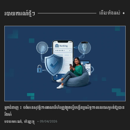
របាយការណ៍ថ្មីៗ
មើលទាំងអស់ ➧
អ្នកជំនាញ ៖ ចង់មានសុវត្ថិភាពគណនីហិរញ្ញវត្ថុគប្បីបង្កើនប្រសិទ្ធភាពលេខសម្ងាត់ឱ្យបាន
រឹងមាំ
,
បទយកការណ៍
ហិរញ្ញវត្ថុ
• 09/04/2026