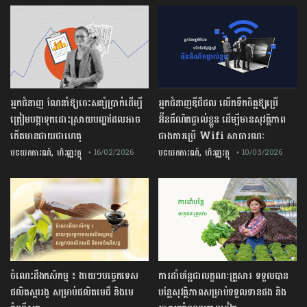
អ្នកជំនាញ ណែនាំឱ្យចេះសន្សំប្រាក់ដើម្បី
អ្នកជំនាញឌីជីថល លើកទឹកចិត្តឱ្យប្រើ
ត្រៀមបង្កាទុកដោះស្រាយបញ្ហាដែលអាច
អ៊ីនធឺណិតផ្ទាល់ខ្លួន ដើម្បីមានសុវត្ថិភាព
កើតមានជាយថាហេតុ
ជាងការប្រើ Wifi​ សាធារណៈ
,
,
បទយកការណ៍
ហិរញ្ញវត្ថុ
បទយកការណ៍
ហិរញ្ញវត្ថុ
• 16/02/2026
• 10/03/2026
ចំណេះដឹងកសិកម្ម ៖ ងាយៗបច្ចេកទេស
ការដាំបន្លែជាលក្ខណៈគ្រួសារ ទទួលបាន
ផលិតស្កររងូ សម្រាប់ផលិតមេជី និងមេ
បន្លែសុវត្ថិភាពសម្រាប់ទទួលទានផង និង