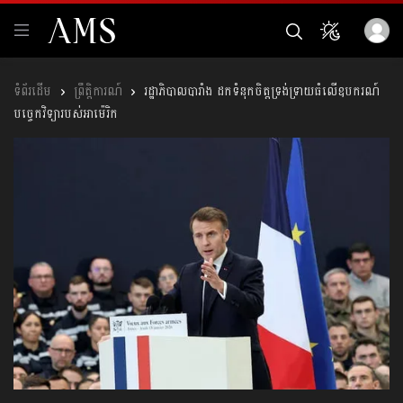
ព្រឹត្តិការណ៍
រដ្ឋាភិបាលបារាំង ដកទំនុកចិត្តទ្រង់ទ្រាយធំលើឧបករណ៍
បច្ចេកវិទ្យារបស់អាម៉េរិក