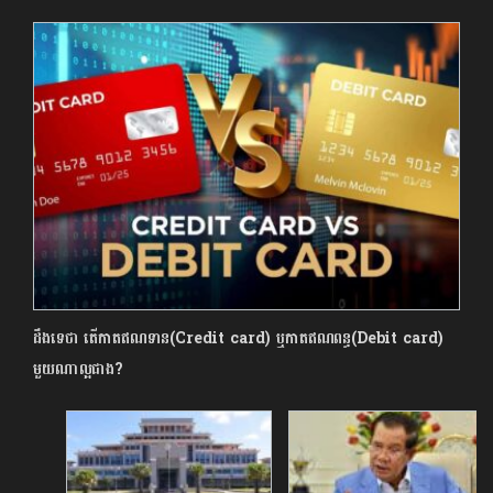
ដឹងទេថា តើកាតឥណទាន(Credit card) ឬកាតឥណពន្ធ(Debit card)
មួយណាល្អជាង?