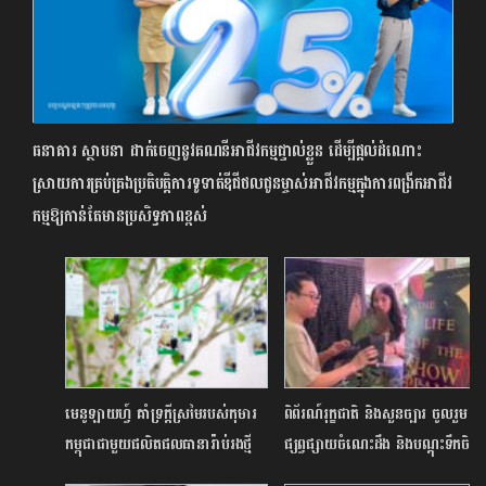
ធនាគារ ស្ថាបនា ដាក់ចេញនូវគណនី​​​​​អាជីវកម្មផ្ទាល់ខ្លួន ដើម្បីផ្តល់ដំណោះ
ស្រាយការគ្រប់គ្រងប្រតិបត្តិការទូទាត់ឌីជីថលជូនម្ចាស់អាជីវកម្មក្នុងការពង្រីកអាជីវ
កម្មឱ្យកាន់តែមានប្រសិទ្ធភាពខ្ពស់
មេនូឡាយហ្វ៍ គាំទ្រក្តីស្រមៃរបស់កុមារ
ពិព័រណ៍រុក្ខជាតិ និងសួនច្បារ ចូលរួម
កម្ពុជាជាមួយផលិតផលធានារ៉ាប់រងថ្មី
ផ្សព្វផ្សាយចំណេះដឹង និងបណ្តុះទឹកចិត្ត
“Manulife បរិញ្ញា (Manulife
ស្រឡាញ់រុក្ខជាតិបៃតង