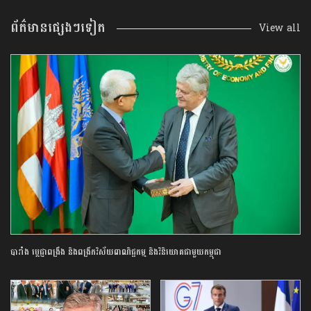
ព័ត៌មានផ្សេងៗទៀត
View all
បារាំង​ ប្ដេជ្ញា​ពង្រឹង​ និង​ពង្រីក​វិស័យ​ពាណិជ្ជកម្ម​ ​និង​វិនិយោគ​ជាមួយ​កម្ពុជា​