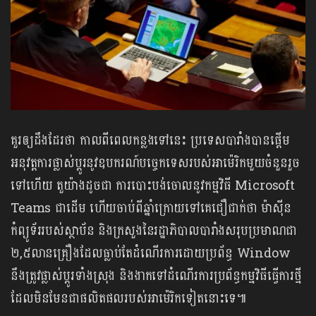
គួរឲ្យដឹងដែរថា កាលពីពេលកន្លងទៅនេះ ប្រទេសបារាំងបានផ្តើម
អនុវត្តការផ្លាស់ប្តូរនូវឧបករណ៍បច្ចេកទេសរបស់អាម៉េរិកមួយចំនួនរួច
ទៅហើយ តួយ៉ាងដូចជា ការបោះបង់ចោលនូវកម្មវិធី Microsoft
Teams ជាដើម ហើយចាប់ពីឆ្នាំក្រោយទៅគេជឿជាក់ថា ម៉ាស៊ីន
កំព្យូទ័ររបស់ស្ថាប័ន និងក្រសួងនៃរដ្ឋាភិបាលបារាំងសរុបប្រមាណជា
២,៥លានគ្រឿងដែលធ្លាប់តែដំណើរការដោយប្រព័ន្ធ Window
នឹងត្រូវផ្លាស់ប្តូរទាំងស្រុង និងងាកទៅដំណើរការប្រព័ន្ធកម្មវិធីធ្វើការថ្មី
ដែលមិនមែនជាផលិតផលរបស់អាម៉េរិកទៀតនោះទេ៕