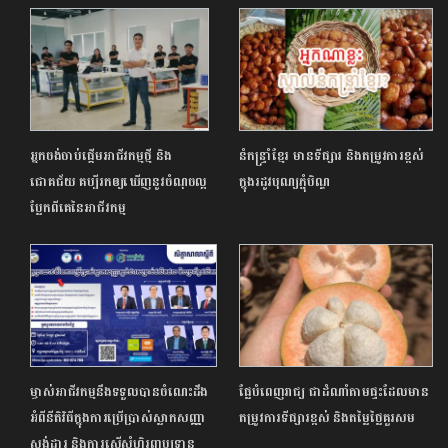
អ្នកចង់ចាប់ផ្ដើមអាជីវកម្មថ្មី និង
នំកន្រ្ទាំខ្មែរ មានទីផ្សារ និងតម្រូវការខ្ពស់
ជោគជ័យ គប្បីរកឲ្យឃើញនូវចំណុចល្អ
ក្នុងរដូវបុណ្យភ្ជុំបិណ្ឌ
ប្លែកពីគេនៃអាជីវកម្ម
ម្ចាស់អាជីវកម្មនឹងទទួលបានចំណេះដឹង
ផ្លែបំពេញរាជ្យ ជាដំណាំតាមផ្ទះដែលមាន
អំពីនីតិវិធីក្នុងការប្រើប្រាស់ស្លាកសញ្ញា
តម្រូវការទីផ្សារខ្ពស់ និងតម្លៃថ្លៃគួរសម
ស្តង់ដារ និងការស្នើសុំហិរញ្ញប្បទាន