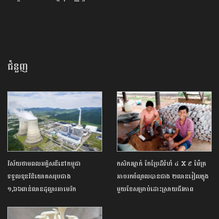
ជំនួញ
វិស័យថាមពលអគ្គិសនីនៅកម្ពុជា
កសិករម្នាក់ កែប្រែដីទំហំ ៤ X ៩ ម៉ែត្រ
ទទួលទុនវិនិយោគសរុបជាង
អាច​រកចំណូលបាន​ជាង ​២លានរៀលក្នុង
១,៦៦ពាន់លានដុល្លារអាមេរិក
មួយខែ​សម្រាប់ដោះស្រាយ​ជីវភាព