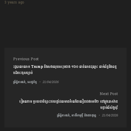
3 years ago
Post navigation
Previous Post
រដ្ឋបាលលោក Trump នឹងសងលុយសរុបជាង ១៦០ ពាន់លានដុល្លារ ពាក់ព័ន្ធនឹងពន្ធ
បដិការខុសច្បាប់
ព្រឹត្តិការណ៍, សេដ្ឋកិច្ច
21/04/2026
Next Post
វៀតណាម ក្លាយជាទីផ្សាររថយន្តដែលមានកំណើនលឿនជាងគេទី២ នៅក្នុងអាស៊ាន
បន្ទាប់ពីសិង្ហបុរី
ព្រឹត្តិការណ៍, អាជីវកម្មថ្មី និងនវានុវត្ត
21/04/2026