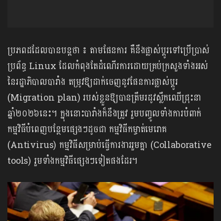
ប្រភពដដែលបានបន្តថា ៖ តាមផែនការ គឺនឹងផ្លាស់ប្តូរទៅប្រើប្រាស់
ប្រព័ន្ធ Linux ដែលកំពុងតែដំណើរការដោយគ្រប់ក្រសួងទាំងអស់
នៃរដ្ឋាភិបាលបារាំង តម្រូវឱ្យដាក់ចេញនូវផែនការផ្លាស់ប្តូរ
(Migration plan) របស់ខ្លួនឱ្យបានត្រឹមរដូវស្លឹកឈើជ្រុះនា
ឆ្នាំ២០២៦នេះ។ ក្នុងនោះបារាំងក៏នឹងត្រូវ រួមបញ្ចូលទាំងការបំពាក់
កម្មវិធីបំពេញបន្ថែមផ្សេងៗដូចជា កម្មវិធីកម្ចាត់មេរោគ
(Antivirus) កម្មវិធីសម្រាប់ធ្វើការងាររួមគ្នា (Collaborative
tools) រួមទាំងកម្មវិធីផ្សេងៗទៀតផងដែរ។