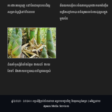
ការងារតម្បាញ នៅតែជាមុខរបរដ៏ល្អ
ពីពលករធ្វើការចំណាកស្រុកងាកមកចិញ្ចឹម
សម្រាប់ស្ត្រីនៅទីជនបទ
ចង្រិតខ្មៅរកបានចំណូលរាប់រយដុល្លារក្នុង
មួយខែ
ដំណាំឫស្សីទំពាំងផ្អែម ងាយដាំ ងាយ
ថែទាំ និងងាយទទួលបានទិន្នផលខ្ពស់
ឆ្នាំ2020 - 2024 © រក្សាសិទ្ធិគ្រប់យ៉ាងដោយ៖ អគ្គនាយកដ្ឋានវិទ្យុ និងទូរទស្សន៍អប្សរា | អភិវឌ្ឍដោយ
Apsara Media Services