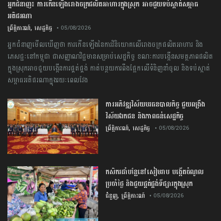
​អ្នកជំនាញ​៖ ​ការ​កើនឡើង​រោងចក្រ​ផលិត​អាហារ​ក្នុង​ស្រុក​ ​អាច​ជួយ​​ទប់ស្កាត់​សម្ពាធ​
អតិផរណា
,
ព្រឹត្តិការណ៍
សេដ្ឋកិច្ច
• 05/08/2026
​​អ្នកជំនាញ​មើលឃើញ​ថា​ ការ​កើនឡើង​នៃ​ការ​វិនិយោគ​លើ​រោងចក្រ​ផលិត​អាហារ​ និង​
ភេសជ្ជៈ​នៅ​កម្ពុជា​ ជា​សញ្ញាណ​វិជ្ជមាន​សម្រាប់​សេដ្ឋកិច្ច​ ​ខណៈ​ការ​បង្កើន​សមត្ថភាព​ផលិត​
ក្នុង​ស្រុក​អាច​ជួយ​បង្កើន​ការ​ផ្គត់ផ្គង់​ ​កាត់បន្ថយ​ការ​ពឹងផ្អែក​លើ​ទំនិញ​នាំចូល​ ​និង​ទប់ស្កាត់​
សម្ពាធ​អតិផរណា​ក្នុង​រយៈពេល​វែង​
ការ​អភិវឌ្ឍ​វិស័យ​បរធន​បាលកិច្ច ​ជួយ​ពង្រឹង​
វិស័យ​ឯកជន ​និង​ភាព​ធន់​សេដ្ឋកិច្ច​
,
ព្រឹត្តិការណ៍
សេដ្ឋកិច្ច
• 05/08/2026
កសិករដាំបន្លែនៅសៀមរាប បង្កើតចំណូល
ប្រចាំថ្ងៃ និងជួយផ្គត់ផ្គង់ទីផ្សារក្នុងស្រុក
,
ជំនួញ
ព្រឹត្តិការណ៍
• 05/08/2026