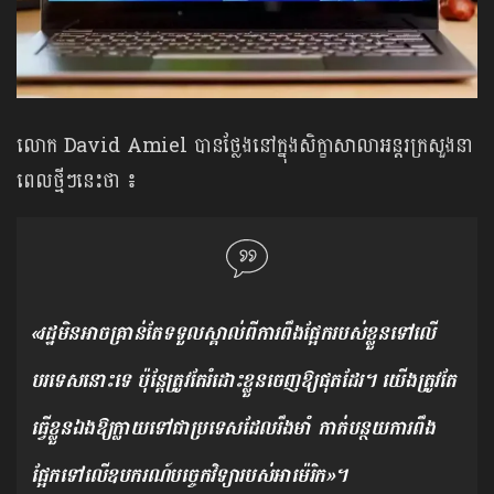
លោក David Amiel បានថ្លែងនៅក្នុងសិក្ខាសាលាអន្តរក្រសួងនា
ពេលថ្មីៗនេះថា ៖
«រដ្ឋមិនអាចគ្រាន់តែទទួលស្គាល់ពីការពឹងផ្អែករបស់ខ្លួនទៅលើ
បរទេសនោះទេ ប៉ុន្តែត្រូវតែរំដោះខ្លួនចេញឱ្យផុតដែរ។ យើងត្រូវតែ
ធ្វើខ្លួនឯងឱ្យក្លាយទៅជាប្រទេសដែលរឹងមាំ កាត់បន្ថយការពឹង
ផ្អែកទៅលើឧបករណ៍បច្ចេកវិទ្យារបស់អាម៉េរិក»។