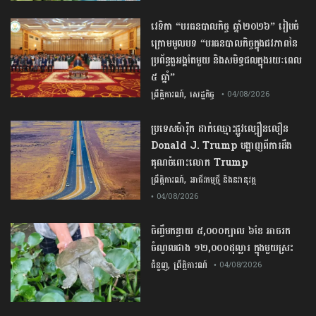
វេទិកា “បរធនបាលកិច្ច ឆ្នាំ២០២៦” រៀបចំ
ក្រោមមូលបទ “បរធនបាលកិច្ចក្នុងជវភាពនៃ
ប្រព័ន្ធតួអង្គតែមួយ និងសមិទ្ធផលក្នុងរយៈពេល
៥ ឆ្នាំ”
,
ព្រឹត្តិការណ៍
សេដ្ឋកិច្ច
• 04/08/2026
ប្រទេស​ម៉ារ៉ុក​ ដាក់​ឈ្មោះ​ផ្លូវ​ល្បឿន​លឿន ​
Donald​ ​J​.​ ​Trump​ បង្ហាញពីការដឹង​
គុណ​ចំពោះ​លោក Trump
,
ព្រឹត្តិការណ៍
អាជីវកម្មថ្មី និងនវានុវត្ត
• 04/08/2026
ចិញ្ចឹម​កន្ធាយ ​៥,០០០​ក្បាល​ ​៦​ខែ ​អាច​រក​
ចំណូល​ជាង​ ​១២,០០០​ដុល្លារ​ ក្នុង​មួយ​ស្រះ​
,
ជំនួញ
ព្រឹត្តិការណ៍
• 04/08/2026