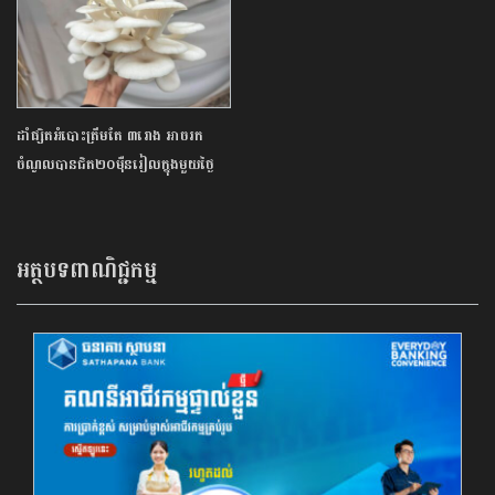
ដាំផ្សិតអំបោះត្រឹមតែ ៣រោង អាចរក
ចំណូលបានជិត២០ម៉ឺនរៀលក្នុងមួយថ្ងៃ
អត្ថបទពាណិជ្ជកម្ម