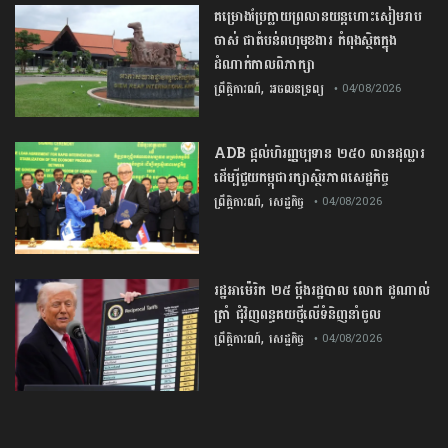
គម្រោង​ប្រែក្លាយ​ព្រលានយន្តហោះ​សៀមរាប​
ចាស់​ ​ជា​តំបន់​ពហុ​មុខងារ​ កំពុងស្ថិត​ក្នុង​
ដំណាក់កាល​ពិភាក្សា​
,
ព្រឹត្តិការណ៍
អចលនទ្រព្យ
• 04/08/2026
ADB​ ​ផ្តល់​ហិរញ្ញប្បទាន ​២៥០​ ​លាន​ដុល្លារ ​
ដើម្បី​ជួយ​កម្ពុជា​រក្សា​ស្ថិរភាព​សេដ្ឋកិច្ច​
,
ព្រឹត្តិការណ៍
សេដ្ឋកិច្ច
• 04/08/2026
រដ្ឋ​អាម៉េរិក​ ​២៥​ ​ប្ដឹង​រដ្ឋបាល លោក​ ​ដូណាល់
​ត្រាំ ​ជុំវិញ​ពន្ធ​គយ​ថ្មី​លើ​ទំនិញ​នាំចូល​
,
ព្រឹត្តិការណ៍
សេដ្ឋកិច្ច
• 04/08/2026