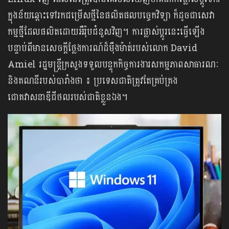
ក្នុងន័យឆ្ពោះទៅរកជម្រើសថ្មីនៃផលិតផលបច្ចេកវិទ្យា ក៏ដូចជាសេវា
កម្មថ្មីដែលផលិតដោយអឺរ៉ុបជំនួសវិញ។ ការផ្លាស់ប្តូរនេះធ្វើឡើង
បន្ទាប់ពីមានសេចក្តីថ្លែងការណ៍ដ៏ម៉ឺងម៉ាត់របស់លោក David
Amiel រដ្ឋមន្ត្រីក្រសួងទទួលបន្ទុកកិច្ចការងារសកម្មភាពសាធារណៈ
និងគណនីរបស់បារាំងថា​ ៖ ប្រទេសជាតិត្រូវតែគ្រប់គ្រង
ជោគវាសនាឌីជីថលរបស់ជាតិខ្លួនឯង។