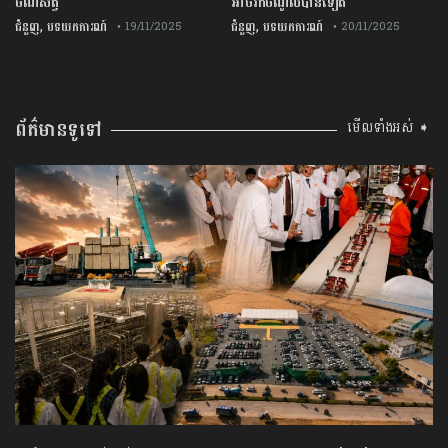
ចំណីសត្វ
អាចរកចំណូលបានទៀត
,
,
ជំនួញ
បទយកការណ៍
ជំនួញ
បទយកការណ៍
• 19/11/2025
• 20/11/2025
ព័ត៌មានទូទៅ
មើលទាំងអស់ ➧