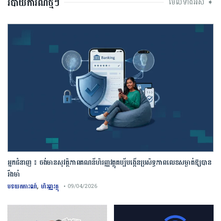
របាយការណ៍ថ្មីៗ
មើលទាំងអស់ ➧
អ្នកជំនាញ ៖ ចង់មានសុវត្ថិភាពគណនីហិរញ្ញវត្ថុគប្បីបង្កើនប្រសិទ្ធភាពលេខសម្ងាត់ឱ្យបាន
រឹងមាំ
,
បទយកការណ៍
ហិរញ្ញវត្ថុ
• 09/04/2026