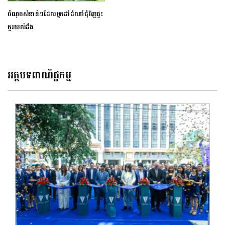
ចំណុចសំខាន់ៗដែលអ្នកដាំដំណាំជុំវិញផ្ទះ
គួរយល់ដឹង
អត្ថបទពាណិជ្ជកម្ម