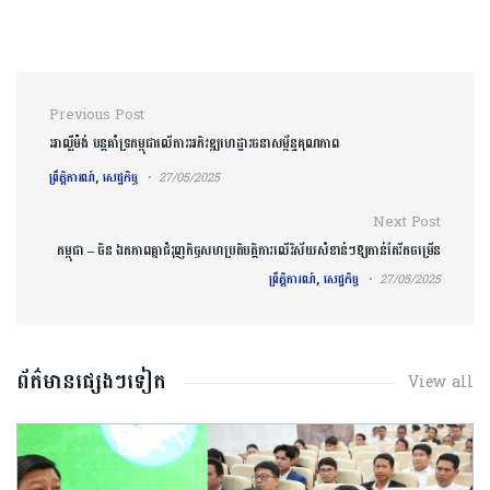
Post navigation
Previous Post
អាល្លឺម៉ង់​ បន្តគាំទ្រ​កម្ពុជាលើការអភិវឌ្ឍ​ហេដ្ឋារចនាសម្ព័ន្ធ​គុណភាព​
ព្រឹត្តិការណ៍, សេដ្ឋកិច្ច
27/05/2025
Next Post
កម្ពុជា – ចិន ឯកភាពគ្នាជំរុញកិច្ចសហប្រតិបត្តិការលើវិស័យសំខាន់ៗឱ្យកាន់តែរីកចម្រើន
ព្រឹត្តិការណ៍, សេដ្ឋកិច្ច
27/05/2025
ព័ត៌មានផ្សេងៗទៀត
View all