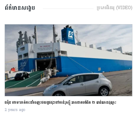
ព័ត៌មានសង្ខេប
ប្រភេទវីដេអូ (VIDEO)
ការដំឡើងអត្រាការប្រាក់របស់ធនាគារ
ន្តជជុះទៅកាន់រុស្ស៊ី អាចខាតបង់ជិត ២ ពាន់លាន
ចំណូលទាប
2 years ago