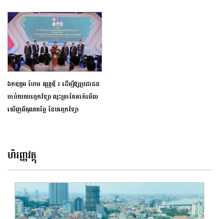
ឯកឧត្តម ហែម វណ្ណឌី ៖ ដើម្បីឱ្យប្រជាជន
ចាប់យកបច្ចេកវិទ្យា លុះត្រាតែគាត់មើល
ឃើញពីគុណតម្លៃ នៃបច្ចេកវិទ្យា
ហិរញ្ញវត្ថុ