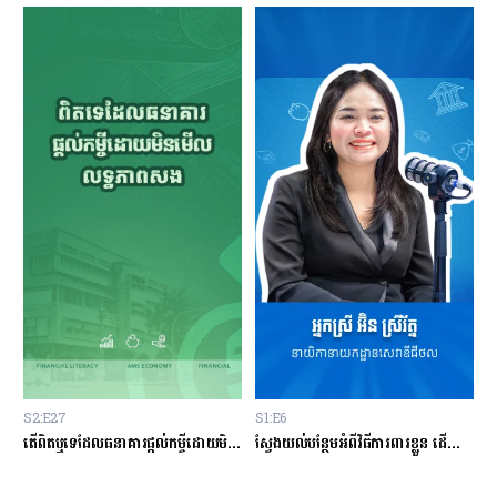
S1:E6
S1:E1
តើពិតឬទេដែលធនាគារផ្ដល់កម្ចីដោយមិនសិក្សាលើលទ្ធភាពសងត្រឡប់?
ស្វែងយល់បន្ថែមអំពីវិធីការពារខ្លួន ដើម្បីជៀសវាងពីការឆបោកតាមបច្ចេកវិទ្យាហិរញ្ញវត្ថុ!
តើបំណុលសុទ្ធតែអាក្រក់ទាំងអស់?