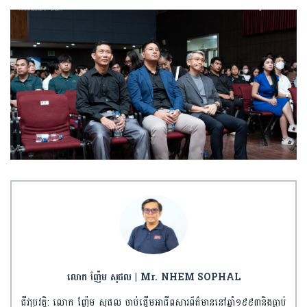
លោក ញ៉ែម សុផល | Mr. NHEM SOPHAL
ជីវប្រវត្តិ: លោក ញ៉ែម សុផល ចាប់ផ្តើមអាជីពសារព័ត៌មាននៅឆ្នាំ១៩៩៣និងធ្លាប់