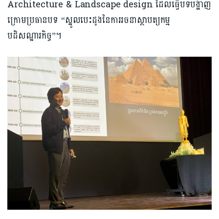
Architecture & Landscape design ដែលធ្វើបទបង្ហាញ
ក្រោមប្រធានបទ “ស្នូលបេះដូងនៃការរចនាស្ថាបត្យកម្ម
បដិសណ្ឋារកិច្ច”។