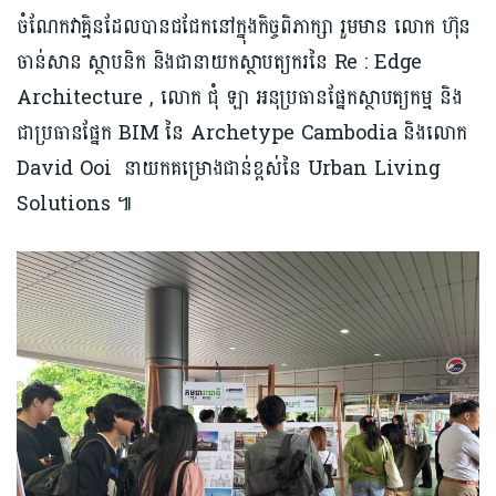
ចំណែកវាគ្មិនដែលបានជជែកនៅក្នុងកិច្ចពិភាក្សា រួមមាន លោក ហ៊ុន
ចាន់សាន ស្ថាបនិក និងជានាយកស្ថាបត្យករនៃ Re : Edge
Architecture , លោក ជុំ ឡា អនុប្រធានផ្នែកស្ថាបត្យកម្ម​ និង
ជាប្រធានផ្នែក BIM នៃ Archetype Cambodia និងលោក
David Ooi នាយកគម្រោងជាន់ខ្ពស់នៃ Urban Living
Solu​tio​n​s ​៕