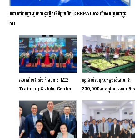
អគារតាំងបង្ហាញរថយន្តអគ្គិសនីដ៏ប្រណិត DEEPALបានបើកសម្ពោធជាផ្លូវ
ការ
លោកជំទាវ យឹម ឆៃលីន ៖ MR
កម្ពុជានាំចេញចេកស្រស់បានជាង
Training & Jobs Center
200,000តោនក្នុងរយៈពេល 5ខែ
នឹង​ដើរតួនាទី​ក្នុងការ​ផ្សារ​ភ្ជាប់យុវជន​
ដំបូង
ដែលមានចំណេះជំនាញ ទៅនឹង​ទីផ្សារ​
ការងារដ៏​សម្បូរបែប