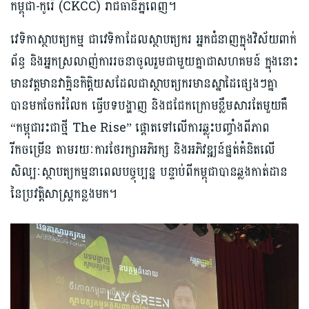
កម្ពុជា-កូរ៉េ (CKCC) រាជធានីភ្នំពេញ។
វេទិកាស្ថាបត្យកម្ម ជាវេទិកាដែលស្ថាបត្យករ អ្នកជំនាញក្នុងវិស័យពាក់
ព័ន្ធ និងអ្នកស្រលាញ់ការរចនាចូលរួមជាមួយគ្នាជាសហគមន៍ ក្នុងនោះ
មានវត្តមានវាគ្មិនកិត្តិយសដែលជាស្ថាបត្យករមានស្នាដៃផ្សេងៗគ្នា
បានមកចែករំលែក ធ្វើបទបង្ហាញ និងជជែកក្រោមខ្លឹមសារតែមួយគឺ
“កម្ពុជារះជាថ្មី The Rise” ផ្ដោតទៅលើការឆ្លុះបញ្ចាំងពីភាព
រីកចម្រើន តាមរយៈការថែរក្សាអភិរក្ស និងអភិវឌ្ឍន៍ផ្នត់គំនិតលើ
សិល្បៈស្ថាបត្យកម្មនាពេលបច្ចុប្បន្ន បន្ទាប់ពីកម្ពុជាបានឆ្លងកាត់ដាន
នៃប្រវត្តិសាស្រ្តកន្លងមក។