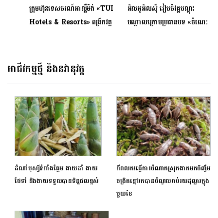
ក្រុមហ៊ុនទេសចរណ៍អាល្លឺម៉ង់ «TUI
អិលអូអិលស៊ី រៀបចំវគ្គបណ្តុះ
Hotels & Resorts» ពង្រីកវត្ត
បណ្តាលក្រោមប្រធានបទ «ចំណេះ
មាននៅកម្ពុជា តាមរយៈភាពជាដៃគូ
ដឹងផ្នែកហិរញ្ញវត្ថុក្នុងយុគ
ជាមួយ «Dara Hotels»
សម័យឌីជីថល និងឱកាសការងារ
នៅ អិលអូអិលស៊ី»
អាជីវកម្មថ្មី និងនវានុវត្ត
ដំណាំឫស្សីទំពាំងផ្អែម ងាយដាំ ងាយ
ពីពលករធ្វើការចំណាកស្រុកងាកមកចិញ្ចឹម
ថែទាំ និងងាយទទួលបានទិន្នផលខ្ពស់
ចង្រិតខ្មៅរកបានចំណូលរាប់រយដុល្លារក្នុង
មួយខែ