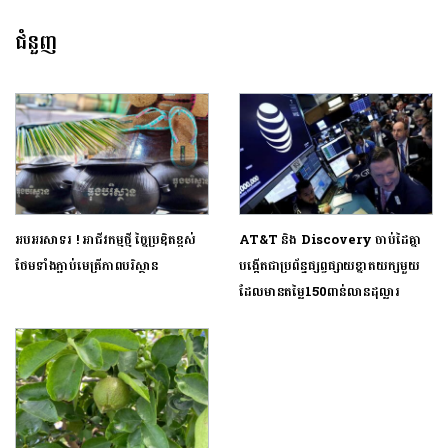
ជំនួញ
អបអរសាទរ ! អាជីវកម្មថ្មី ច្នៃប្រឌិតខ្ពស់
AT&T និង Discovery ចាប់ដៃគ្នា
ថែមទាំងភ្ជាប់មេត្រីភាពបរិស្ថាន
បង្កើតជាប្រព័ន្ធផ្សព្វផ្សាយខ្នាតយក្សមួយ
ដែលមានតម្លៃ150ពាន់លានដុល្លារ