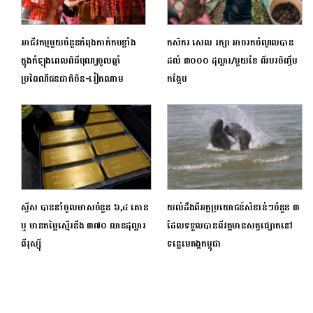
អាជីវកម្មមួយចំនួនកំពុងកាក់កបខ្លាំង
កសិករ ​សេល ​រក្សា​ ​អាច​រក​ចំណូល​បាន​
ក្នុងកំឡុងពេលពិធីបុណ្យចូលឆ្នាំ
ដល់​ ​៣០០០​ ​ដុល្លារ​/​មួយ​ខែ ​ពីរបរ​ចិញ្ចឹម​
ប្រពៃណីជនជាតិចិន-វៀតណាម
កង្កែប
ស្វីស បាននាំចូលមាសចំនួន ៦,៤ តោន
យល់ដឹងពីអត្ថប្រយោជន៍សំខាន់ៗចំនួន ៣
ឬ មានតម្លៃស្មើរនឹង ៣៧០ លានដុល្លារ
ដែលទទួលបានពីវត្តមានសត្វផ្សោតនៅ
ពីរុស្ស៊ី
ទន្លេមេគង្គកម្ពុជា