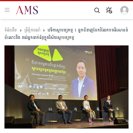
ព្រឹត្តិការណ៍
វេទិកាស្ថាបត្យកម្ម ៖ អ្នកជំនាញចែករំលែកបទពិសោធន៍
ចំណេះដឹង ដល់អ្នកពាក់ព័ន្ធក្នុងវិស័យស្ថាបត្យកម្ម