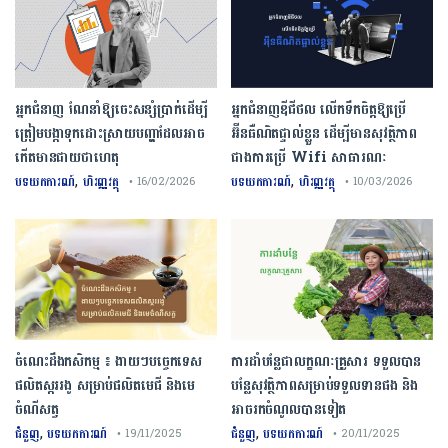
អ្នកជំនាញ ណែនាំឱ្យចេះសន្សំប្រាក់ដើម្បី
អ្នកជំនាញឌីជីថល លើកទឹកចិត្តឱ្យប្រើ
ត្រៀមបង្កាទុកដោះស្រាយបញ្ហាដែលអាច
អ៊ីនធឺណិតផ្ទាល់ខ្លួន ដើម្បីមានសុវត្ថិភាព
កើតមានជាយថាហេតុ
ជាងការប្រើ Wifi​ សាធារណៈ
,
,
បទយកការណ៍
ហិរញ្ញវត្ថុ
បទយកការណ៍
ហិរញ្ញវត្ថុ
• 16/02/2026
• 10/03/2026
ចំណេះដឹងកសិកម្ម ៖ ងាយៗបច្ចេកទេស
ការដាំបន្លែជាលក្ខណៈគ្រួសារ ទទួលបាន
ផលិតស្កររងូ សម្រាប់ផលិតមេជី និងមេ
បន្លែសុវត្ថិភាពសម្រាប់ទទួលទានផង និង
ចំណីសត្វ
អាចរកចំណូលបានទៀត
,
,
ជំនួញ
បទយកការណ៍
ជំនួញ
បទយកការណ៍
• 19/11/2025
• 20/11/2025