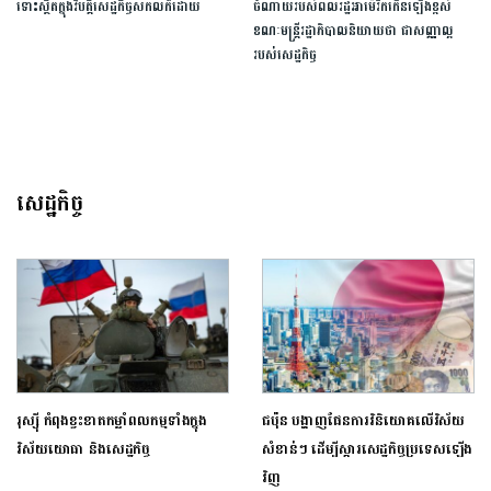
ទោះស្ថិត​ក្នុងវិបត្តិសេដ្ឋកិច្ចសកលក៏ដោយ
ចំណាយរបស់ពលរដ្ឋអាម៉េរិកកើនឡើងខ្ពស់
ខណៈមន្ត្រីរដ្ឋាភិបាលនិយាយថា ជាសញ្ញាល្អ
របស់សេដ្ឋកិច្ច
សេដ្ឋកិច្ច
រុស្ស៊ី កំពុងខ្វះខាតកម្លាំពលកម្មទាំងក្នុង
ជប៉ុន បង្ហាញផែនការវិនិយោគលើវិស័យ
វិស័យយោធា និងសេដ្ឋកិច្ច
សំខាន់ៗ ដើម្បីស្តារសេដ្ឋកិច្ចប្រទេសឡើង
វិញ