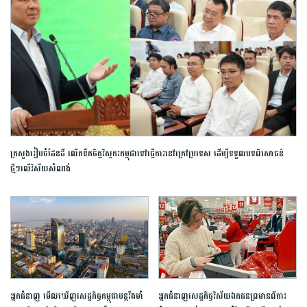
ក្រសួងរៀបចំដែនដី លើកទឹកចិត្តវិស្វករកម្ពុជាទៅធ្វើការនៅក្រៅប្រទេស ដើម្បីទទួលបទពិសោធន៍
ថ្មីៗលើវិស័យសំណង់
អ្នកជំនាញ ​មើលឃើញ​សេដ្ឋកិច្ច​កម្ពុជាបន្តរឹងមាំ
អ្នកជំនាញសេដ្ឋកិច្ចវិស័យឯកជនព្រមានពីការ