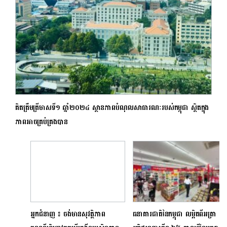
គិតត្រឹមត្រីមាសទី១ ឆ្នាំ២០២៤ ស្ថានភាពបំណុលសាធារណៈរបស់កម្ពុជា ស្ថិតក្នុង
ភាពអាចគ្រប់គ្រងបាន
អ្នកជំនាញ ៖ ចង់មានសុវត្ថិភាព
ធនាគារជាតិនៃកម្ពុជា លម្អិតពីអត្រា