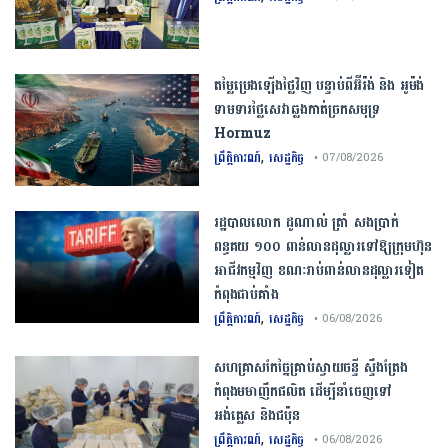
តម្លៃប្រេងឡើងថ្លៃវិញ បន្ទាប់ពីអ៊ីរ៉ង់ និង អូម៉ង់
ទាមទារថ្លៃសេវាឆ្លងកាត់ច្រកសមុទ្រ
Hormuz
,
ព្រឹត្តិការណ៍
សេដ្ឋកិច្ច
• 07/08/2026
រដ្ឋបាលលោក ដូណាល់ ត្រាំ សងប្រាក់
ពន្ធគយ ១០០ ពាន់លានដុល្លារទៅឱ្យក្រុមហ៊ុន
អាជីវកម្មវិញ ខណៈរាប់ពាន់លានដុល្លារទៀត
កំពុងជាប់គាំង
,
ព្រឹត្តិការណ៍
សេដ្ឋកិច្ច
• 06/08/2026
សហគ្រាសកែច្នៃគ្រាប់ស្វាយចន្ទី ស្ទឹងត្រែង
កំពុងមមាញឹកផលិត ដើម្បីនាំចេញទៅ
អង់គ្លេស និងជប៉ុន
,
ព្រឹត្តិការណ៍
សេដ្ឋកិច្ច
• 06/08/2026