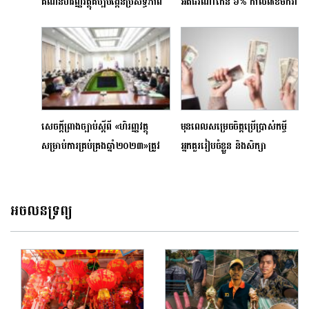
គណនីហិរញ្ញវត្ថុគប្បីបង្កើនប្រសិទ្ធភាព
អតិផរណាកើន ៦% កាលពីខែមករា
លេខសម្ងាត់ឱ្យបានរឹងមាំ
ឆ្នាំ២០២៥ ធៀបនឹងខែមករា
ឆ្នាំ២០២៤
សេចក្តីព្រាងច្បាប់ស្តីពី «ហិរញ្ញវត្ថុ
មុនពេលសម្រេចចិត្តប្រើប្រាស់កម្ចី
សម្រាប់ការគ្រប់គ្រងឆ្នាំ២០២៣»ត្រូវ
អ្នកគួររៀបចំខ្លួន និងសិក្សា
បានអនុម័ត ដើម្បីជំរុញការងើបឡើង
៤ចំណុចឱ្យបានច្បាស់
វិញនៃកំណើនសេដ្ឋកិច្ច
អចលនទ្រព្យ