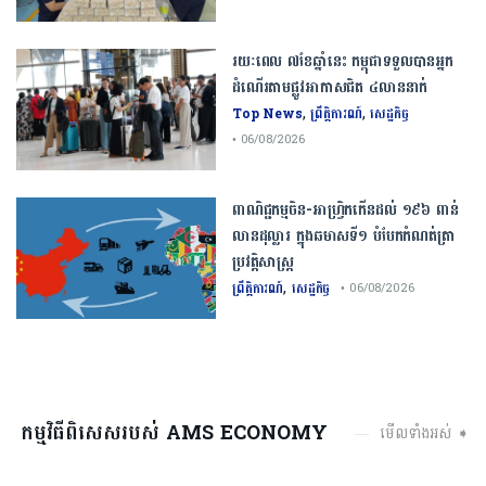
រយៈពេល ៧ខែឆ្នាំនេះ កម្ពុជាទទួលបានអ្នក
ដំណើរតាមផ្លូវអាកាសជិត ៤លាននាក់
,
,
Top News
ព្រឹត្តិការណ៍
សេដ្ឋកិច្ច
• 06/08/2026
ពាណិជ្ជកម្ម​ចិន​-​អាហ្វ្រិក​កើន​ដល់​ ​១៩៦​ ​ពាន់​
លាន​ដុល្លារ​ ក្នុង​ឆមាស​ទី​១​ ​បំបែក​កំណត់ត្រា​
ប្រវត្តិសាស្ត្រ​
,
ព្រឹត្តិការណ៍
សេដ្ឋកិច្ច
• 06/08/2026
កម្មវិធីពិសេសរបស់ AMS ECONOMY
មើលទាំងអស់ ➧