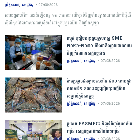
,
ព្រឹត្តិការណ៍
សេដ្ឋកិច្ច
• 07/08/2026
សហរដ្ឋអាម៉េរិក បានដំឡើងពន្ធ ១៥ ភាគរយ លើមុខទំនិញទាំងឡាយណាផលិតពីប៉ូលី
ស៊ីលីកូនដែលជាសារធាតុសំខាន់នៅក្នុងបន្ទះឈីប និងផ្ទាំងសូឡា
កម្ពុជា​ត្រៀមអនុវត្ត​យុទ្ធសាស្ត្រ​ ​SME​ ​
២០២៦​-​២០៣០​ រំពឹងថានឹងក្លាយ​ជា​ចលករ​
ជំរុញ​កំណើន​សេដ្ឋកិច្ច​ជាតិ​
,
ព្រឹត្តិការណ៍
សេដ្ឋកិច្ច
• 07/08/2026
កែប​ប្រមូល​ផល​ក្តាម​សេះ​ជិត​ ​៤០០ ​តោន​ក្នុង​
ឆមាស​ទី​១​ ​ខណៈ​ខេត្ត​ត្រៀម​ចុះបញ្ជី​ម៉ាក​
សម្គាល់​ភូមិសាស្ត្រ​
,
ព្រឹត្តិការណ៍
សេដ្ឋកិច្ច
• 07/08/2026
ប្រធាន​​ ​FASMEC​៖​ ​ទិញ​ទំនិញ​ខ្មែរ​កាន់តែ​
ច្រើន​ ​សេដ្ឋកិច្ច​ជាតិ​កាន់តែ​រីកចម្រើន​
,
ព្រឹត្តិការណ៍
សេដ្ឋកិច្ច
• 07/08/2026