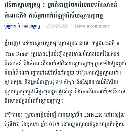
វេទិកាស្ថាបត្យកម្ម ៖ អ្នកជំនាញចែករំលែកបទពិសោធន៍
ចំណេះដឹង ដល់អ្នកពាក់ព័ន្ធក្នុងវិស័យស្ថាបត្យកម្ម
ព្រឹត្តិការណ៍
,
អចលនទ្រព្យ
27/05/2025
Leave a comment
ភ្នំពេញ៖
វេទិកាស្ថាបត្យកម្ម
ក្រោមប្រធានបទ “កម្ពុជារះជាថ្មី ៖
The Rise” ត្រូវបានរៀបចំឡើងក្នុងគោលបំណងចែករំលែកបទ
ពិសោធន៍ និងចំណេះដឹងទាក់ទងវិស័យស្ថាបត្យកម្ម ព្រមទាំង​ផ្សារភ្ជាប់
ទំនាក់ទំនងរវាងអ្នកនៅលើវិស័យតែមួយ បង្កើនភាពស្និទ្ធស្នាលរវាង
ស្ថាបត្យករ និងអ្នកជំនាញផ្សេងៗ សិក្សា និងស្វែងយល់អំពីវិស័យ
ស្ថាបត្យកម្មកម្ពុជាពីអ្នកចូលរួម ផ្លាស់ប្ដូរ និងចែករំលែកទាក់ទងនឹងបទ
ពិសោធន៍ក្នុងដំណើរស្ថាបត្យកម្ម។
វេទិកានេះ ត្រូវបានរៀបចំឡើងដោយស្ថាប័ន INNEX នៅរសៀល
ថ្ងៃទី២៦ ខែឧសភា ឆ្នាំ២០២៥ នៅមជ្ឈមណ្ឌលកិច្ចសហប្រតិបត្តិការ