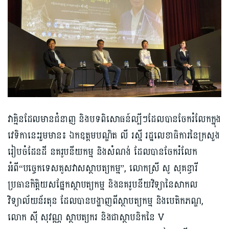
វាគ្មិនដែលមានជំនាញ និងបទពិសោធន៍ល្បីៗដែលបានចែករំលែកក្នុង
វេទិកានេះរួមមាន៖ ឯកឧត្ដមបណ្ឌិត លី រស្មី រដ្ឋលេខាធិការនៃក្រសួង
រៀបចំដែនដី នគរូបនីយកម្ម និងសំណង់ ដែលបានចែករំលែក
អំពី“បច្ចេក​ទេសគូសវាសស្ថាបត្យកម្ម”, លោកស្រី សូ សុគន្ធារី
ប្រធាន​កិត្តិយសផ្នែកស្ថាបត្យកម្ម និងនគរូបនីយវិទ្យានៃសាកល
វិទ្យាល័យន័រតុន ដែលបានបង្ហាញពីស្ថាបត្យកម្ម និងបេតិកភណ្ឌ,
លោក ស៊ី សុវណ្ណ ស្ថាបត្យករ និងជា​​ស្ថាបនិកនៃ V