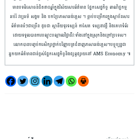
មានបទពិសោធន៍ជិត៣០ឆ្នាំក្នុងវិស័យសារព័ត៌មាន ផ្នែកសេដ្ឋកិច្ច ពាណិជ្ជកម្ម
អប់រំ វប្បធម៌ សង្គម និង បកប្រែភាសាអង់គ្លេស ។ ធ្លាប់បម្រើការក្នុងស្ថាប័នសារ
ព័ត៌មានធំៗជាច្រើន ដូចជា ស្ថានីយទូរទស្សន៍ កាសែត ទស្សនាវដ្តី និងគេហទំព័រ
ដោយទទួលបានការបណ្តុះបណ្តាលវិជ្ជាជីវៈទាំងនៅក្នុងស្រុកនិងក្រៅប្រទេស។
លោកបានបញ្ចប់ការសិក្សាថ្នាក់បរិញ្ញាបត្រជំនាញភាសាអង់គ្លេស។បច្ចុប្បន្នជា
អ្នកយកព័ត៌មានជាន់ខ្ពស់ផ្នែកសេដ្ឋកិច្ចនិង​ផ្សព្វផ្សាយនៅ AMS Economy ៕