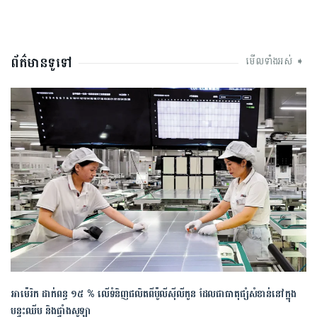
ព័ត៌មានទូទៅ
មើលទាំងអស់ ➧
អាម៉េរិក ដាក់ពន្ធ ១៥ % លើទំនិញផលិតពីប៉ូលីស៊ីលីកូន ដែលជាធាតុផ្សំសំខាន់នៅក្នុង
បន្ទះឈីប និងផ្ទាំងសូឡា