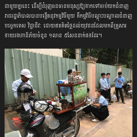
ជាមួយគ្នានេះ ដើម្បីជំរុញធនធានមនុស្សឱ្យងាកទៅចាប់យកជំនាញ
រាជរដ្ឋាភិបាលបានបង្កើតនូវកម្មវិធីមួយ គឺកម្មវិធីបណ្ដុះបណ្ដាលជំនាញ
បច្ចេកទេស វិជ្ជាជីវៈ ដោយឥតគិតថ្លៃដល់យុវជនដែលមកពី​គ្រួសារ
ងាយរងហានិភ័យចំនួន ១លាន ៥សែននាក់ផងដែរ។