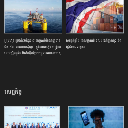
ក្រុមហ៊ុនប្រេងធំៗចំនួន ៨ រកប្រាក់ចំណេញបាន
សេដ្ឋកិច្ច​ថៃ​ រង​សម្ពាធ​ពី​ទេសចរណ៍​ធ្លាក់ចុះ​ និង​
ជិត ៩៣ ពាន់លានដុល្លារ ក្នុងពេលភ្លើងសង្គ្រាម
ថ្លៃ​ថាមពល​ខ្ពស់​
នៅមជ្ឈិមបូព៌ា និងវិបត្តិបម្រែបម្រួលអាកាសធាតុ
សេដ្ឋកិច្ច