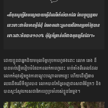
«ពីមុនសូម្បីតែមធ្យោបាយធ្វើដំណើរក៏លំបាកដែរ តែបច្ចុប្បន្នរបរ
នេះទោះជាមិនមានអ្វីធំដុំ តែអាចដោះស្រាយជីវភាពប្រចាំថ្ងៃបាន​
ទោះដោះ​មិនបាន១០០% ប៉ុន្តែក៏គ្រាន់បើជាងមុនច្រើនដែរ។»
ដោយខ្លួនជាអ្នកនិយមចូលចិត្តហូបកាហ្វេផងនោះ លោក តេង នី
បានចាប់ផ្ដើមរៀបចំផែនការលក់កាហ្វេនេះ ចាប់តាំងពីពេលដែល
លោកកំពុងស្ថិតក្នុងការបណ្ដុះបណ្ដាលមកម្លេះ ហើយដើម្បី​អាច
ឈរជើងលើទីផ្សារបាន លោកបានកែច្នៃចេញជារសជាតិប្លែកៗ និង
បានស្វះស្វែងរករសជាតិ​កាហ្វេប្រចាំរបស់ខ្លួនតែម្ដង។