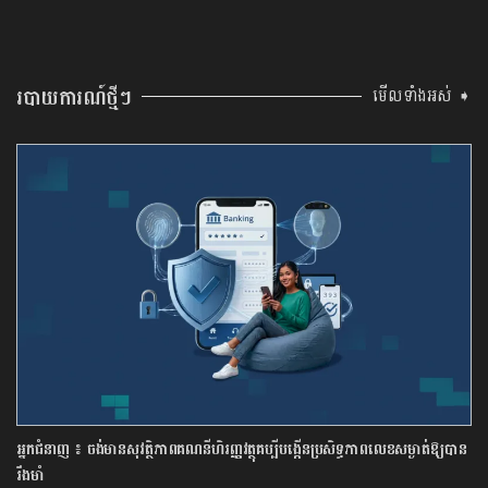
របាយការណ៍ថ្មីៗ
មើលទាំងអស់ ➧
អ្នកជំនាញ ៖ ចង់មានសុវត្ថិភាពគណនីហិរញ្ញវត្ថុគប្បីបង្កើនប្រសិទ្ធភាពលេខសម្ងាត់ឱ្យបាន
រឹងមាំ