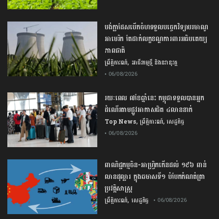
បង់ក្លាដែស​បើកចំហ​ទទួល​បច្ចេកវិទ្យា​បរមាណូ​
អាមេរិក​ តែ​ដាក់​លក្ខខណ្ឌ​ការពារ​អធិបតេយ្យ
ភាព​ជាតិ​
,
ព្រឹត្តិការណ៍
អាជីវកម្មថ្មី និងនវានុវត្ត
• 06/08/2026
រយៈពេល ៧ខែឆ្នាំនេះ កម្ពុជាទទួលបានអ្នក
ដំណើរតាមផ្លូវអាកាសជិត ៤លាននាក់
,
,
Top News
ព្រឹត្តិការណ៍
សេដ្ឋកិច្ច
• 06/08/2026
ពាណិជ្ជកម្ម​ចិន​-​អាហ្វ្រិក​កើន​ដល់​ ​១៩៦​ ​ពាន់​
លាន​ដុល្លារ​ ក្នុង​ឆមាស​ទី​១​ ​បំបែក​កំណត់ត្រា​
ប្រវត្តិសាស្ត្រ​
,
ព្រឹត្តិការណ៍
សេដ្ឋកិច្ច
• 06/08/2026