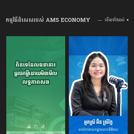
កម្មវិធីពិសេសរបស់ AMS ECONOMY
មើលទាំងអស់ ➧