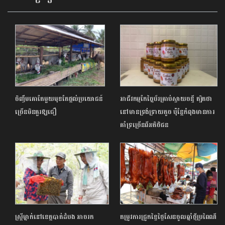
ចិញ្ចឹមគោតែមួយមុខតែផ្ដល់ប្រយោជន៍
អាជីវកម្មកែច្នៃប័រគ្រាប់ស្វាយចន្ទី ត្បិតថា
ច្រើនមិនគួរឱ្យជឿ
នៅមានទ្រង់ទ្រាយតូច ប៉ុន្តែកំពុងមានការ
គាំទ្រច្រើនពីអតិថិជន
ស្ត្រីម្នាក់នៅខេត្តបាត់ដំបង អាចរក
តម្រូវការជ្រូកខ្វៃថ្ងៃសែនចូលឆ្នាំថ្មីប្រពៃណី