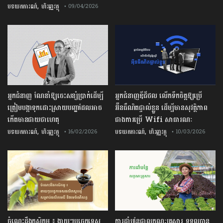
,
បទយកការណ៍
ហិរញ្ញវត្ថុ
• 09/04/2026
អ្នកជំនាញ ណែនាំឱ្យចេះសន្សំប្រាក់ដើម្បី
អ្នកជំនាញឌីជីថល លើកទឹកចិត្តឱ្យប្រើ
ត្រៀមបង្កាទុកដោះស្រាយបញ្ហាដែលអាច
អ៊ីនធឺណិតផ្ទាល់ខ្លួន ដើម្បីមានសុវត្ថិភាព
កើតមានជាយថាហេតុ
ជាងការប្រើ Wifi​ សាធារណៈ
,
,
បទយកការណ៍
ហិរញ្ញវត្ថុ
បទយកការណ៍
ហិរញ្ញវត្ថុ
• 16/02/2026
• 10/03/2026
ចំណេះដឹងកសិកម្ម ៖ ងាយៗបច្ចេកទេស
ការដាំបន្លែជាលក្ខណៈគ្រួសារ ទទួលបាន