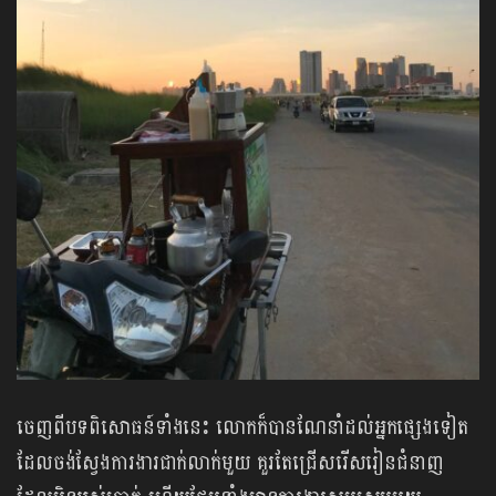
ចេញពីបទពិសោធន៍ទាំងនេះ លោកក៏បានណែនាំដល់អ្នកផ្សេងទៀត ​
ដែលចង់ស្វែងការងារជាក់លាក់មួយ គួរតែជ្រើសរើសរៀនជំនាញ