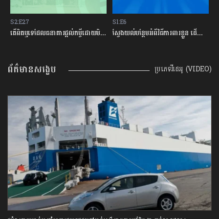
S2:E27
S1:E6
S
ម្ចីជាមួយធនាគារ
តើពិតឬទេដែលធនាគារផ្ដល់កម្ចីដោយមិនសិក្សាលើលទ្ធភាពសងត្រឡប់?
ស្វែងយល់បន្ថែមអំពីវិធីការពារខ្លួន ដើម្បីជៀសវាងពីការឆបោកតាមបច្ចេកវិទ្យាហិរញ្ញវត្ថុ!
ត
ព័ត៌មានសង្ខេប
ប្រភេទវីដេអូ (VIDEO)