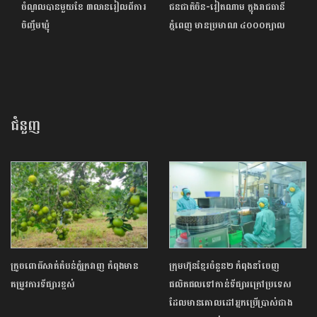
ចំណូលបានមួយខែ ៣លានរៀលពីការ
ជនជាតិចិន-វៀតណាម ក្នុងរាជធានី
ចិញ្ចឹមឃ្មុំ
ភ្នំពេញ មានប្រមាណ ៤០០០ក្បាល
ជំនួញ
ក្រូចពោធិ៍សាត់តំបន់ភ្នំក្រវាញ កំពុងមាន
ក្រុមហ៊ុនខ្មែរចំនួន២ កំពុងនាំចេញ
តម្រូវការទីផ្សារខ្ពស់
ផលិតផលទៅកាន់ទីផ្សារក្រៅប្រទេស
ដែលមានគោលដៅអ្នកប្រើប្រាស់ជាង