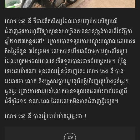
លោក តេង នី គឺជាអតីតសិស្សដែលបានបញ្ចប់ការសិក្សាលើ
ជំនាញឆុងកាហ្វេពីវិទ្យាស្ថាន​សហគ្រិន​ភាពនវានុវត្តន៍កាលពីខែវិច្ឆិកា
ឆ្នាំ២០២៣កន្លងទៅ។ ក្រោយបានទទួលការបណ្ដុះបណ្ដាលដោយឥត
គិតថ្លៃចំនួន ៣ខែរួចមក លោកបានបើកអាជីវកម្មកាហ្វេចល័តមួយ
ដែលរហូតមកដល់ពេលនេះគឺទទួលបានជោគជ័យគួរសម។ ប៉ុន្តែ
ទោះជាយ៉ាងណា​ មុនពេលរៀនជំនាញនេះ លោក តេង នី បាន
អះអាងថា លោក និងគ្រួសារធ្លាប់ជួបនូវវិបត្តិហិរញ្ញវត្ថុយ៉ាងធ្ងន់ធ្ងរ។
ធ្ងន់ធ្ងរ ព្រោះការងាររបស់លោកបានទទួលរងផលប៉ះពាល់​ចេញពី
ជំងឺកូវីដ១៩ ខណៈពេលដែលលោកមិនមានជំនាញអ្វីផ្សេង។
លោក តេង នី បានរៀបរាប់យ៉ាងដូច្នេះថា ៖