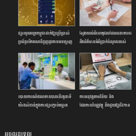
ផ្សារមូលបត្រកម្ពុជាដាក់ឱ្យប្រើប្រាស់
ស្វែងយល់ពីហេតុផលដែលធនាគារចង់
ប្រព័ន្ធបើកគណនីជួញដូរតាមអនឡាញ
ដឹងព័ត៌មានអំពីប្រាក់ចំណូលរបស់
ជំនាន់ទី២ ជាផ្លូវការ
អតិថិជនមុនផ្តល់កម្ចីឥណទាន
របាយការណ៍ឥណទានបានដើរតួនាទី
ការអនុវត្តតាមវិន័យ និង
យ៉ាងសំខាន់ក្នុងការផ្សារភ្ជាប់គម្លាត
ផែនការហិរញ្ញវត្ថុ នឹងជួយឱ្យជីវភាព
ព័ត៌មានរវាងអ្នកផ្ដល់កម្ចី​ និងអ្នកប្រើ
គ្រួសាររីកចម្រើន
ប្រាស់កម្ចី
អចលនទ្រព្យ