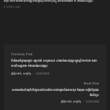
ជប៉ុន ហាមឃាត់ការនាំចេញរថយន្តជជុះទៅកាន់រុស្ស៊ី អាចខាតបង់ជិត ២ ពាន់លានដុល្លារ
2 years ago
Post navigation
Previous Post
ទំហំពាណិជ្ជកម្មកម្ពុជា-អន្ដរជាតិ សម្រេចបាន ៤៦ពាន់លានដុល្លារក្នុងឆ្នាំ២០២៣ ខណៈ
ការនាំចេញជាង ២២ពាន់លានដុល្លារ
ព្រឹត្តិការណ៍, សេដ្ឋកិច្ច
12/01/2024
Next Post
សហគមន៍កសិកម្មទំនើបជួយកសិករលើការកាត់បន្ថយចំណាយទុន បំណុល បង្កើនទិន្នផល
និងទីផ្សារ
ព្រឹត្តិការណ៍, សេដ្ឋកិច្ច
12/01/2024