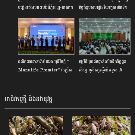
បង្កើនជើងហោះហើរពីភ្នំពេញ-បាងកក
កិច្ចជំនួបសហគ្រិនវ័យក្មេងលើកទី១
ដោយមានជើងហោះហើរជាប្រចាំថ្ងៃ
ឆ្នាំ​២០២៤
ផលិតផលធានារ៉ាប់រងអាយុជីវិតថ្មី “​​
កម្មវិធីប្រគល់រង្វាន់លើកទឹកចិត្តជូន
Manulife Premier”​ ​ជម្រើស
សិស្សានុសិស្សឆ្នើមនិរទ្ទេស A
ដ៏ល្អស័ក្តិសមដើម្បីសម្រេច
លំដាប់ពិន្ទុខ្ពស់ជាងគេ នៅរាជធានី
គោលដៅហិរញ្ញវត្ថុរបស់​ប្រជាជនកម្ពុជា​
ភ្នំពេញ
អាជីវកម្មថ្មី និងនវានុវត្ត