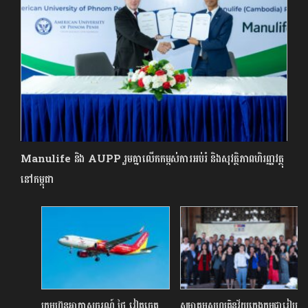
Manulife និង AUPP រួមគ្នាលើកកម្ពស់ការអប់រំ និងសុវត្ថិភាពហិរញ្ញវត្ថុ
នៅកម្ពុជា
ក្រុមហ៊ុនអាកាសចរណ៍ ថៃ វៀតចេត
សមាគមសហគ្រិនវ័យក្មេងកម្ពុជារៀបចំ