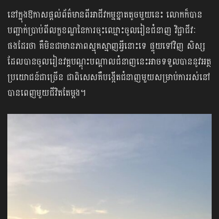
នៅក្នុងឱកាសផ្តល់ព័ត៌មានពីអាជីវកម្មខ្នាតតូចមួយនេះ លោកក៏បាន
បញ្ជាក់ប្រាប់ពីលក្ខខណ្ឌនៃការចុះឈ្មោះចូលរៀនជំនាញ វិជ្ជាជីវៈ
ផងដែរថា គឺមិនជាមានភាពស្មុគស្មាញអ្វី​នោះទេ ផ្ទុយទៅវិញ សិស្ស
ដែលបានចូលរៀនវគ្គបណ្ដុះបណ្ដាលជំនាញនេះអាចទទួលបាន​នូវអត្ថ​
ប្រយោជន៍ជាច្រើន ជាពិសេសគឺបង្កើតជំនាញមួយសម្រាប់ការរស់នៅ​
បានពេញមួយ​ជីវិតតែម្ដង។