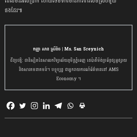
ដែលមិនអស់ប្រាក់ ហើយថែមទាំងមានការងារសមស្របមួយ
ផងដែរ៕
កញ្ញា សាន ស្រីនិច | Ms. San Sreynich
ជីវប្រវត្តិ: ជានិស្សិតនៃសាលកវិទ្យាល័យភូមិន្ទភ្នំពេញ ដេប៉ាតឺម៉ង់ប្រព័ន្ធផ្សព្វផ្សាយ
និងសារគមនាគមន៍។ បច្ចុប្បន្ន ជាអ្នករាយការណ៍ព័ត៌មាននៅ AMS
Economy ។