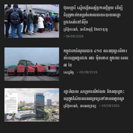
ប៊ុល​ហ្ការី ​ស្នើ​បង្កើត​សម្ព័ន្ធភាព​ថ្មី​មួយ ​ដើម្បី​
ជំរុញ​ការ​កែទម្រង់​គោលនយោបាយ​អន្តោ
ប្រវេសន៍​នៅអឺរ៉ុប​
,
ព្រឹត្តិការណ៍
អាជីវកម្មថ្មី និងនវានុវត្ត
• 06/08/2026
កម្ពុជារកចំណូលបាន ៤១៥ លានដុល្លារពីការ
នាំចេញអង្ករជាង ៧០ ម៉ឺនតោន ក្នុងរយៈពេល
៧ ខែ
សេដ្ឋកិច្ច
• 05/08/2026
រដ្ឋាភិបាល សម្រេច​លើកលែង និងអនុគ្រោះ
ពន្ធក្នុងវិស័យអចលនទ្រព្យ​ទៅតាមលក្ខខណ្ឌ
,
ព្រឹត្តិការណ៍
អចលនទ្រព្យ
• 05/08/2026