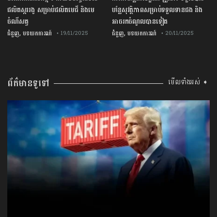
ផលិតស្កររងូ សម្រាប់ផលិតមេជី និងមេ
បន្លែសុវត្ថិភាពសម្រាប់ទទួលទានផង និង
ចំណីសត្វ
អាចរកចំណូលបានទៀត
,
,
ជំនួញ
បទយកការណ៍
ជំនួញ
បទយកការណ៍
• 19/11/2025
• 20/11/2025
ព័ត៌មានទូទៅ
មើលទាំងអស់ ➧