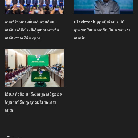
សេចក្តីថ្លែងការណ៍របស់ប្រមុខដឹកនាំ
Blackrock ក្រុមហ៊ុនដែលនៅពី
អាស៊ាន ស្តីពីសំណើសុំចូលជាសមាជិក
ក្រោយឥទ្ធិពលសេដ្ឋកិច្ច និងនយោបាយ
អាស៊ានរបស់ទីម័រឡេស្តេ
អាមេរិក
វិនិយោគិនចិន​ មកពីសហគ្រាសចំនួន២១
ស្វែងយល់ពីសក្ដានុពលវិនិយោគនៅ
កម្ពុជា