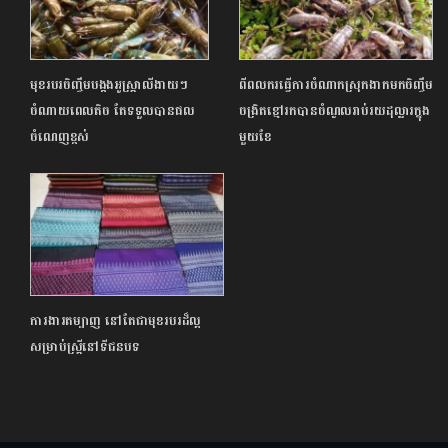
មុខរបរចិញ្ចឹមបង្កងអូស្ត្រាលីងាយៗ
ពីពលករធ្វើការចំណាកស្រុកងាកមកចិញ្ចឹម
ចំណាយពេលតិច តែទទួលបានផល
ចង្រិតខ្មៅរកបានចំណូលរាប់រយដុល្លារក្នុង
ចំណេញខ្ពស់
មួយខែ
ការងារតម្បាញ នៅតែជាមុខរបរដ៏ល្អ
សម្រាប់ស្ត្រីនៅទីជនបទ