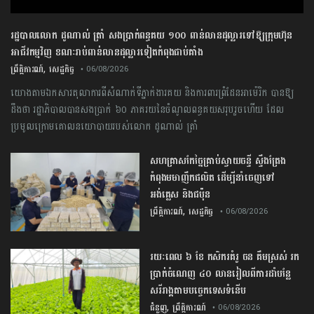
រដ្ឋបាលលោក ដូណាល់ ត្រាំ សងប្រាក់ពន្ធគយ ១០០ ពាន់លានដុល្លារទៅឱ្យក្រុមហ៊ុន
អាជីវកម្មវិញ ខណៈរាប់ពាន់លានដុល្លារទៀតកំពុងជាប់គាំង
,
ព្រឹត្តិការណ៍
សេដ្ឋកិច្ច
• 06/08/2026
យោងតាមឯកសារតុលាការពីសំណាក់ទីភ្នាក់ងារគយ និងការពារព្រំដែនអាម៉េរិក បានឱ្យ
ដឹងថា រដ្ឋាភិបាលបានសងប្រាក់ ៦០ ភាគរយនៃចំណូលពន្ធគយសរុបរួចហើយ ដែល
ប្រមូលក្រោមគោលនយោបាយរបស់លោក ដូណាល់ ត្រាំ
សហគ្រាសកែច្នៃគ្រាប់ស្វាយចន្ទី ស្ទឹងត្រែង
កំពុងមមាញឹកផលិត ដើម្បីនាំចេញទៅ
អង់គ្លេស និងជប៉ុន
,
ព្រឹត្តិការណ៍
សេដ្ឋកិច្ច
• 06/08/2026
រយៈពេល ៦ ខែ កសិករគំរូ ចន គឹមស្រស់ រក
ប្រាក់ចំណេញ ៤០ លានរៀលពីការដាំបន្លែ
សរីរាង្គតាមបច្ចេកទេសទំនើប
,
ជំនួញ
ព្រឹត្តិការណ៍
• 06/08/2026