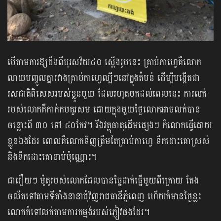
បើតាមការឱ្យដឹងពីបុរសវ័យ៤០ ស្ដើងរូបនេះ គ្រាប់កាហ្វេគឺលោក
លាយបញ្ចូលគ្នារវាងគ្រាប់កាហ្វេល្បីៗនៅក្នុងតំបន់ ដើម្បីបង្កើតជា
រសជាតិពិសេសរបស់ខ្លួនមួយ ដែលរហូតមកដល់ពេលនេះ ការលក់
របស់លោកគឺកាក់កបគួរសម ដោយក្នុងមួយថ្ងៃលោកអាចលក់បាន
ចន្លោះពី ៣០ ទៅ ៤០កែវ។ រីឯវត្ថុធាតុដើមផ្សេងៗ ក៏លោកធ្វើដោយ
ខ្លួនឯងដែរ ពោលគឺលោកទិញត្រឹមតែគ្រាប់កាហ្វេ ទឹកដោះគោស្រស់
និងទឹកដោះគោខាប់ប៉ុណ្ណោះ។
ជារឿយៗ ម៉ូតូរបស់លោកដែលបានច្នៃដាក់ធ្នើមួយពីក្រោយ តែង
ចល័តទៅតាមទីតាំងនានាជុំវិញរាជធានីភ្នំពេញ ហើយក៏មានថ្ងៃខ្លះ
លោកក៏ទៅលក់តាមការកម្មង់របស់ភ្ញៀវផងដែរ។