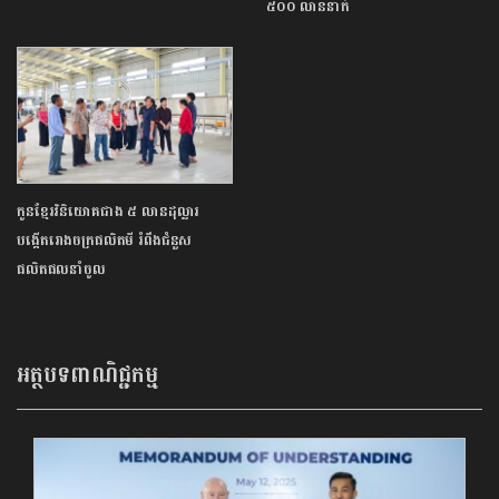
៥០០ លាននាក់
កូនខ្មែរវិនិយោគជាង ៥ លានដុល្លារ
បង្កើតរោងចក្រផលិតមី រំពឹងជំនួស
ផលិតផលនាំចូល
អត្ថបទពាណិជ្ជកម្ម