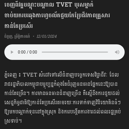
ចេញពីវគ្គបណ្ដុះបណ្ដាល TVET បុរសម្នាក់
ចាប់យករបរឆុងកាហ្វេចល័តជួយកែប្រែជីវភាពគ្រួសារ
កាន់តែប្រសើរ
ជំនួញ
,
ព្រឹត្តិការណ៍
12/01/2024
ភ្នំពេញ ៖ TVET សំដៅទៅលើជំនាញបច្ចេកទេសវិជ្ជាជីវៈ ដែល
រាជរដ្ឋាភិបាលកម្ពុជាបច្ចុប្បន្ន​កំពុង​តែជំរុញ​ធនធាន​ផ្នែកនេះឱ្យបាន
កាន់តែច្រើន។ ការមានធនធានជំនាញច្រើន គឺស្មើនឹងការជួយដល់
សេដ្ឋកិច្ច​ជាតិឱ្យកាន់តែប្រសើរតាមរយៈការទាក់ទាញវិនិយោគិនធំៗ
ឱ្យមកបណ្ដាក់ទុននៅក្នុងស្រុក​ និងការ​បង្កើតការងារដល់ពលរដ្ឋគ្រប់
ស្រទាប់។