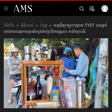
ព្រឹត្តិការណ៍
ជំនួញ
ចេញពីវគ្គបណ្ដុះបណ្ដាល TVET បុរសម្នាក់
ចាប់យករបរឆុងកាហ្វេចល័តជួយកែប្រែជីវភាពគ្រួសារ កាន់តែប្រសើរ