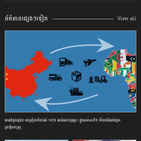
ព័ត៌មានផ្សេងៗទៀត
View all
ពាណិជ្ជកម្ម​ចិន​-​អាហ្វ្រិក​កើន​ដល់​ ​១៩៦​ ​ពាន់​លាន​ដុល្លារ​ ក្នុង​ឆមាស​ទី​១​ ​បំបែក​កំណត់ត្រា​
ប្រវត្តិសាស្ត្រ​