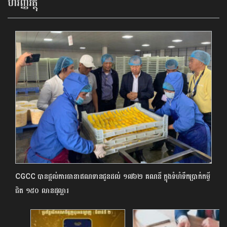
ហិរញ្ញវត្ថុ
CGCC បានផ្តល់ការធានាឥណទានជូនដល់ ១៧៦២ គណនី ក្នុងទំហំទឹកប្រាក់កម្ចី
ជិត ១៥០ លានដុល្លារ