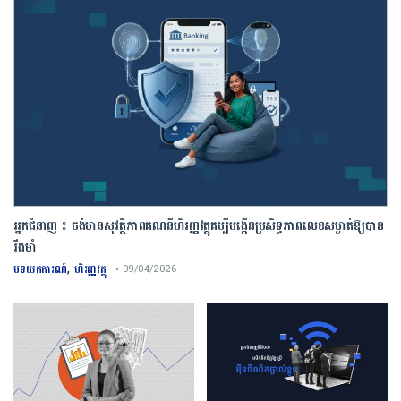
អ្នកជំនាញ ៖ ចង់មានសុវត្ថិភាពគណនីហិរញ្ញវត្ថុគប្បីបង្កើនប្រសិទ្ធភាពលេខសម្ងាត់ឱ្យបាន
រឹងមាំ
,
បទយកការណ៍
ហិរញ្ញវត្ថុ
• 09/04/2026