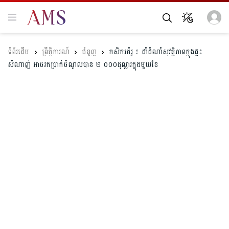
ព្រឹត្តិការណ៍
ជំនួញ
កសិករគំរូ ៖ ដាំដំណាំសុវត្ថិភាពក្នុងផ្ទះ
សំណាញ់ អាចរកប្រាក់ចំណូលបាន ២ ០០០ដុល្លារក្នុងមួយខែ