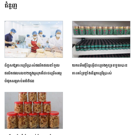
ជំនួញ
ជំនួសឱ្យការប្រើប្រាស់ផលិតផលនាំចូល
យកមើមខ្ញីច្នៃធ្វើជាប្រេងកូឡាទទួលបាន
ផលិតផលលេខ២ក្នុងស្រុកគឺជាជម្រើសល្អ
ការគាំទ្រខ្លាំងពីអ្នកប្រើប្រាស់
បំផុតសម្រាប់អតិថិជន