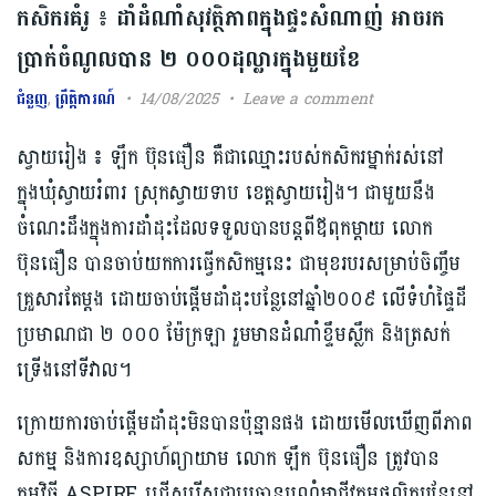
កសិករគំរូ ៖ ដាំដំណាំសុវត្ថិភាពក្នុងផ្ទះសំណាញ់ អាចរក
ប្រាក់ចំណូលបាន ២ ០០០ដុល្លារក្នុងមួយខែ
ជំនួញ
,
ព្រឹត្តិការណ៍
14/08/2025
Leave a comment
ស្វាយរៀង ៖ ឡឹក ប៊ុនធឿន គឺជាឈ្មោះរបស់កសិករម្នាក់រស់នៅ
ក្នុងឃុំស្វាយរំពារ ស្រុកស្វាយទាប ខេត្ត​ស្វាយរៀង។ ជាមួយនឹង
ចំណេះដឹងក្នុងការដាំដុះដែលទទួលបានបន្តពីឪពុកម្ដាយ លោក
ប៊ុនធឿន បានចាប់យកការធ្វើកសិកម្មនេះ ជាមុខរបរសម្រាប់ចិញ្ចឹម
គ្រួសារតែម្ដង ​ដោយចាប់ផ្តើមដាំដុះបន្លែនៅឆ្នាំ២០០៩ លើទំហំផ្ទៃដី
ប្រមាណជា ២ ០០០ ម៉ែក្រឡា រួមមានដំណាំខ្ទឹមស្លឹក និងត្រសក់
ទ្រើងនៅទីវាល។
ក្រោយការចាប់ផ្តើមដាំដុះមិនបានប៉ុន្មានផង ដោយមើលឃើញពីភាព
សកម្ម និងការឧស្សាហ៍ព្យាយាម លោក ឡឹក ប៊ុនធឿន ត្រូវបាន​
កម្មវិធី ASPIRE ជ្រើសរើសជាប្រធានបណ្តុំអាជីវកម្មផលិតបន្លែនៅ