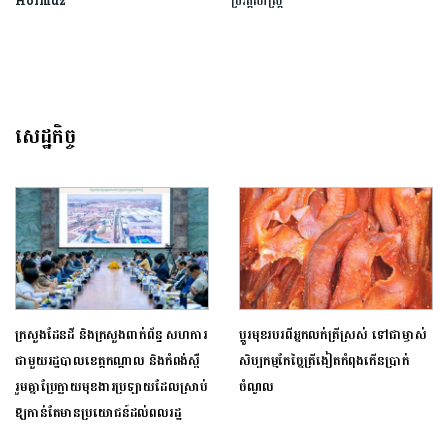
Hormuz
ប្រវត្តិសាស្ត្រ​
សេដ្ឋកិច្ច
​ក្រសួងដែន​ដី និងក្រសួង​ពាក់ព័ន្ធ សហការ
ប្ដូរមុខរបរពីអ្នកលក់ត្រីស្រស់ ទៅជាម្ចាស់
ជាមួយ​រដ្ឋបាលខេត្តកណ្ដាល​ និងកំពង់ស្ពឺ
សិប្បកម្មកែច្នៃត្រីងៀតកំពុងកើនប្រាក់
រួម​គ្នា​​ប្រែក្លាយ​មុខងារ​ប្រឡាយ​ដែល​​ស្រាប់​
ចំណូល
ឱ្យ​កាន់តែ​មា​​​ន​ប្រយោជន៍ដល់ពលរដ្ឋ