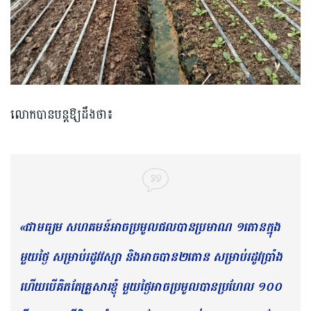
លោកបានបន្តឱ្យដឹងថា៖
«ជាមធ្យម សហគមន៍អាចប្រមូលផលបានប្រមាណ ១តោនក្នុង
មួយថ្ងៃ សម្រាប់រដូវវស្សា និងអាចបាន២តោន សម្រាប់រដូវប្រាំង
ហើយបើគិតតែគ្រួសារខ្ញុំ មួយថ្ងៃ​អាច​ប្រមូលបានប្រហែល ១០០