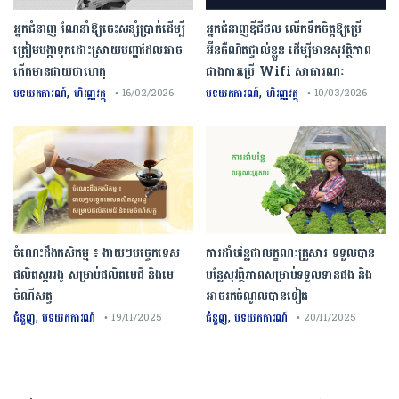
អ្នកជំនាញ ណែនាំឱ្យចេះសន្សំប្រាក់ដើម្បី
អ្នកជំនាញឌីជីថល លើកទឹកចិត្តឱ្យប្រើ
ត្រៀមបង្កាទុកដោះស្រាយបញ្ហាដែលអាច
អ៊ីនធឺណិតផ្ទាល់ខ្លួន ដើម្បីមានសុវត្ថិភាព
កើតមានជាយថាហេតុ
ជាងការប្រើ Wifi​ សាធារណៈ
,
,
បទយកការណ៍
ហិរញ្ញវត្ថុ
បទយកការណ៍
ហិរញ្ញវត្ថុ
• 16/02/2026
• 10/03/2026
ចំណេះដឹងកសិកម្ម ៖ ងាយៗបច្ចេកទេស
ការដាំបន្លែជាលក្ខណៈគ្រួសារ ទទួលបាន
ផលិតស្កររងូ សម្រាប់ផលិតមេជី និងមេ
បន្លែសុវត្ថិភាពសម្រាប់ទទួលទានផង និង
ចំណីសត្វ
អាចរកចំណូលបានទៀត
,
,
ជំនួញ
បទយកការណ៍
ជំនួញ
បទយកការណ៍
• 19/11/2025
• 20/11/2025