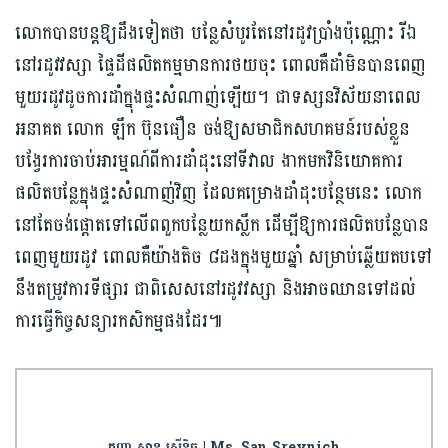
លោកបានបន្តឱ្យដឹងទៀតថា បន្លែសំបូរតែនៅរដូវប្រាំងប៉ុណ្ណោះ រីឯ
នៅរដូវវស្សា ផ្ទៃដីផលិតកម្មមានការ​ថយចុះ ពោលគឺដាំមិនបានពេញ
មួយរដូវដូចការដាំក្នុងផ្ទះសំណាញ់ឡើយ។ ជាទស្សនវិស័យនាពេល
អនាគត លោក ឡឹក ប៊ុនធឿន ចង់ឱ្យសមាជិកសហគមន៍របស់ខ្លួន
បង្វែរការចាប់អារម្មណ៍ពីការដាំដុះនៅទីវាល ងាកមកវិនិយោគការ
ផលិតបន្លែក្នុងផ្ទះសំណាញ់វិញ ដែលគម្រោងដាំដុះបន្ថែមនេះ លោក
នៅតែចង់ផ្ដោតទៅលើពពួកបន្លែយកស្លឹក ដើម្បីឱ្យការផលិត​បន្លែបាន
ពេញ​មួយរដូវ ពោលគឺយ៉ាងតិច ៨ដង​ក្នុងមួយឆ្នាំ សម្រាប់ឆ្លើយតបទៅ
នឹងតម្រូវការទីផ្សារ ជាពិសេសនៅរដូវវស្សា និងអាចឈានទៅដល់​
ការធ្វើកិច្ចសន្យារកសិកម្មផងដែរ៕
កញ្ញា សាន ស្រីនិច | Ms. San Sreynich