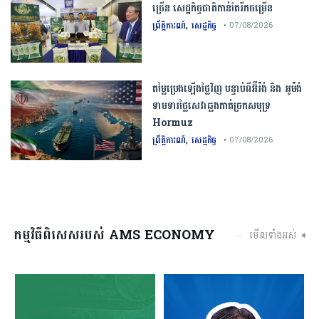
ច្រើន​ ​សេដ្ឋកិច្ច​ជាតិ​កាន់តែ​រីកចម្រើន​
,
ព្រឹត្តិការណ៍
សេដ្ឋកិច្ច
• 07/08/2026
តម្លៃប្រេងឡើងថ្លៃវិញ បន្ទាប់ពីអ៊ីរ៉ង់ និង អូម៉ង់
ទាមទារថ្លៃសេវាឆ្លងកាត់ច្រកសមុទ្រ
Hormuz
,
ព្រឹត្តិការណ៍
សេដ្ឋកិច្ច
• 07/08/2026
កម្មវិធីពិសេសរបស់ AMS ECONOMY
មើលទាំងអស់ ➧