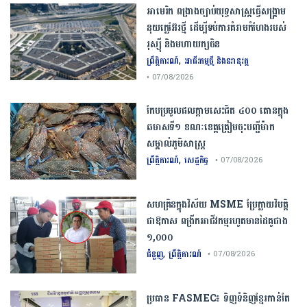
​អាមេរិក​ ពង្រាងច្បាប់​យុទ្ធសាស្ត្រ​ធ្វើ​សង្គ្រាម​
នុយក្លេអ៊ែរ​ថ្មី ដើម្បីទប់ការគំរាមកំហែងរបស់​
រុស្ស៊ី និងមហាយក្សចិន
,
ព្រឹត្តិការណ៍
អាជីវកម្មថ្មី និងនវានុវត្ត
• 07/08/2026
កែប​ប្រមូល​ផល​ក្តាម​សេះ​ជិត​ ​៤០០ ​តោន​ក្នុង​
ឆមាស​ទី​១​ ​ខណៈ​ខេត្ត​ត្រៀម​ចុះបញ្ជី​ម៉ាក​
សម្គាល់​ភូមិសាស្ត្រ​
,
ព្រឹត្តិការណ៍
សេដ្ឋកិច្ច
• 07/08/2026
សហគ្រិនក្នុងវិស័យ MSME ប្រែក្លាយវិបត្តិ
ជាឱកាស ពង្រីកអាជីវកម្មរហូតមានដៃគូជាង
១,០០០
,
ជំនួញ
ព្រឹត្តិការណ៍
• 07/08/2026
ប្រធាន​​ ​FASMEC​៖​ ​ទិញ​ទំនិញ​ខ្មែរ​កាន់តែ​