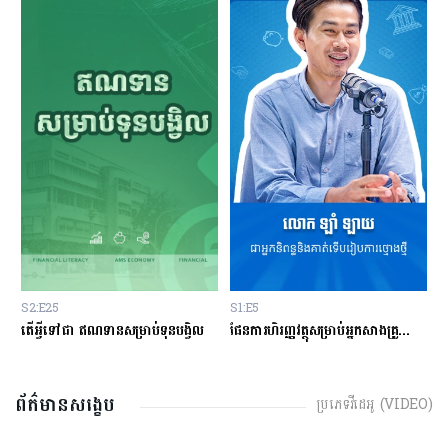
S1:E5
S2:E24
S
ផែនការហិរញ្ញវត្ថុសម្រាប់អ្នកសាងគ្រួសារថ្មីថ្មោង
មូលហេតុអ្វីខ្លះដែលធ្វើអោយអ្នកធ្លាក់ខ្លួនក្នុងបំណុលអាក្រក់?
ហ
ព័ត៌មានសង្ខេប
ប្រភេទវីដេអូ (VIDEO)