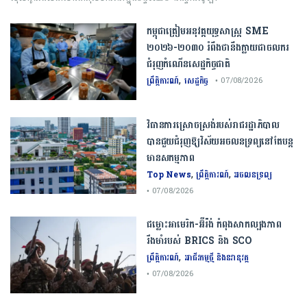
កម្ពុជា​ត្រៀមអនុវត្ត​យុទ្ធសាស្ត្រ​ ​SME​ ​
២០២៦​-​២០៣០​ រំពឹងថានឹងក្លាយ​ជា​ចលករ​
ជំរុញ​កំណើន​សេដ្ឋកិច្ច​ជាតិ​
,
ព្រឹត្តិការណ៍
សេដ្ឋកិច្ច
• 07/08/2026
វិធានការស្រោចស្រង់របស់រាជរដ្ឋាភិបាល​
បាន​ជួយ​ជំរុញឱ្យវិស័យ​អចលនទ្រព្យនៅតែបន្ត​
មានសកម្មភាព
,
,
Top News
ព្រឹត្តិការណ៍
អចលនទ្រព្យ
• 07/08/2026
ជម្លោះ​អាមេរិក​-​អ៊ីរ៉ង់​ ​កំពុង​សាកល្បង​ភាព​
រឹងមាំ​របស់​ ​BRICS​ ​និង​ ​SCO​
,
ព្រឹត្តិការណ៍
អាជីវកម្មថ្មី និងនវានុវត្ត
• 07/08/2026