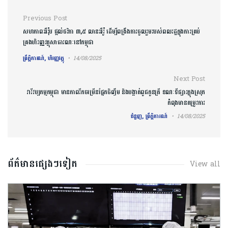
Post navigation
Previous Post
សហភាពអឺរ៉ុប ផ្តល់ថវិកា ៣,៥ លានអឺរ៉ូ ដើម្បីពង្រឹងការចូលរួមរបស់ពលរដ្ឋក្នុងការគ្រប់
គ្រងហិរញ្ញវត្ថុសាធារណៈនៅកម្ពុជា
ព្រឹត្តិការណ៍, ហិរញ្ញវត្ថុ
14/08/2025
Next Post
វារីវប្បកម្មកម្ពុជា​ មានភាពរីកចម្រើនផ្នែកចិញ្ចឹម និងបង្កាត់ពូជកូនត្រី ខណៈទីផ្សារក្នុងស្រុក
កំពុងមានតម្រូវការ
ជំនួញ, ព្រឹត្តិការណ៍
14/08/2025
ព័ត៌មានផ្សេងៗទៀត
View all