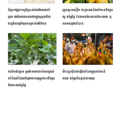
ជំនួសឱ្យការប្រើប្រាស់ផលិតផលនាំ
ក្រូចឆ្មារលឿង ជាប្រភេទដំណាំមានទីផ្សារ
ចូល ផលិតផលលេខ២ក្នុងស្រុកគឺជា
ល្អ តម្លៃថ្លៃ ដែលកសិករអាចពិចារណា ឬ
ជម្រើសល្អបំផុតសម្រាប់អតិថិជន
សាកល្បងដាំបាន
កសិករវៃឆ្លាត គួរងាកមកចាប់អារម្មណ៍
ម៉ាឡេស៊ីចាប់​​​ផ្តើម​នាំ​ចេញសាច់មាន់​
ដាំដំណាំដែលកំពុងមានតម្រូវការទីផ្សារ
ខណៈតម្លៃកើន​ខ្ពស់ជាង​មុន​​
និងមានតម្លៃថ្លៃ