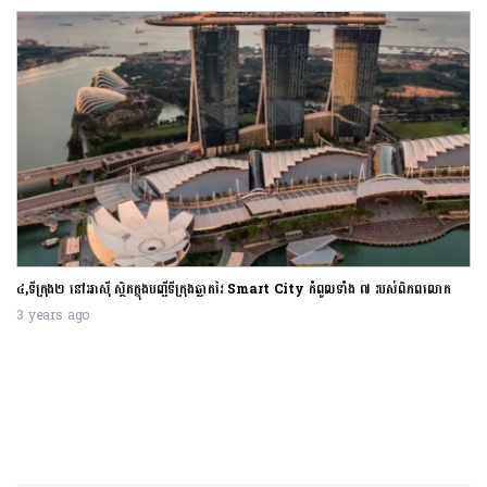
១, តៃវ៉ាន់ តាំងបង្អួត Haikun នាវាមុជទឹកផលិតក្នុងស្រុកដំបូងបំផុតតម្លៃជាង ១៥០០លានដុល្លារ
3 years ago