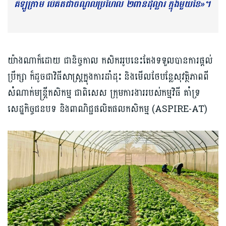
គីឡូក្រាម បើគិតជាចំណូលប្រហែល ២ពាន់ដុល្លារ ក្នុងមួយខែ»។
យ៉ាងណាក៏ដោយ ជានិច្ចកាល កសិកររូបនេះតែងទទួលបានការផ្តល់
ប្រឹក្សា ក៏ដូចជាវិធីសាស្ត្រក្នុងការដាំដុះ និងមើលថែបន្លែសុវត្ថិភាពពី
សំណាក់មន្ត្រីកសិកម្ម ជាពិសេស ក្រុមការងាររបស់កម្មវិធី គាំទ្រ
សេដ្ឋកិច្ចជនបទ និងពាណិជ្ជផលិតផលកសិកម្ម (ASPIRE-AT)