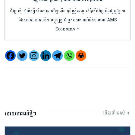
ជីវប្រវត្តិ: ជានិស្សិតនៃសាលកវិទ្យាល័យភូមិន្ទភ្នំពេញ ដេប៉ាតឺម៉ង់ប្រព័ន្ធផ្សព្វផ្សាយ
និងសារគមនាគមន៍។ បច្ចុប្បន្ន ជាអ្នករាយការណ៍ព័ត៌មាននៅ AMS
Economy ។
របាយការណ៍ថ្មីៗ
មើលទាំងអស់ ➧