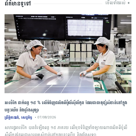
ព័ត៌មានទូទៅ
មើលទាំងអស់ ➧
អាម៉េរិក ដាក់ពន្ធ ១៥ % លើទំនិញផលិតពីប៉ូលីស៊ីលីកូន ដែលជាធាតុផ្សំសំខាន់នៅក្នុង
បន្ទះឈីប និងផ្ទាំងសូឡា
,
ព្រឹត្តិការណ៍
សេដ្ឋកិច្ច
• 07/08/2026
សហរដ្ឋអាម៉េរិក បានដំឡើងពន្ធ ១៥ ភាគរយ លើមុខទំនិញទាំងឡាយណាផលិតពីប៉ូលី
ស៊ីលីកូនដែលជាសារធាតុសំខាន់នៅក្នុងបន្ទះឈីប និងផ្ទាំងសូឡា