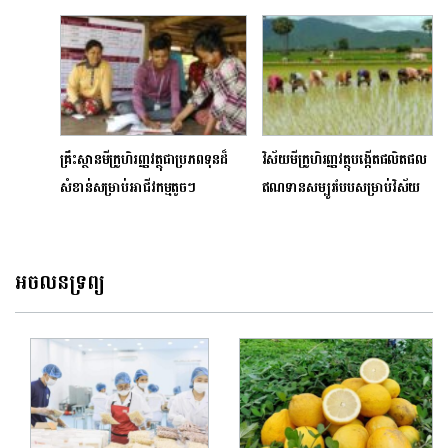
ក្រៅ
សេដ្ឋកិច្ចកម្ពុជារំពឹងថា សម្រេចបាន
កំណើនក្នុងរង្វង់ ៦.៦%
គ្រឹះស្ថានមីក្រូហិរញ្ញវត្ថុជាប្រភពទុនដ៏
វិស័យមីក្រូហិរញ្ញវត្ថុបង្កើតផលិតផល
សំខាន់សម្រាប់អាជីវកម្មតូចៗ
ឥណទានសម្បូរបែបសម្រាប់វិស័យ
កសិកម្ម
អចលនទ្រព្យ