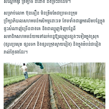
សណ្ដែកគួរ ត្រឡាច ននោង និងម្រះ​ជាដើម។
សម្រាប់លោក ប៊ុនធឿន មិនត្រឹមតែជាប្រធានក្រុម
ប្រឹក្សាភិបាលសហគមន៍កសិកម្មនោះទេ​ ថែមទាំងជា​អ្នកផលិតបន្លែក្នុង
ផ្ទះសំណាញ់ច្រើនជាងគេ និងជាឈ្មួញទិញបន្លែពី
សមាជិកសហគមន៍យកទៅ​លក់បន្តឱ្យឈ្មួញផ្សេងៗទៀតក្នុងស្រុក
(ផ្សារប្រសូត ផ្សារចក និងផ្សារក្រុងស្វាយរៀង) និងក្នុងតំបន់ជារៀង
រាល់ថ្ងៃផងដែរ។