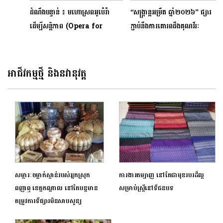
ដំណឹងបន្ទាន់ ៖ មហោស្រព​អូប៉េរ៉ា
“សង្រ្កាន្តអម្រឹត ឆ្នាំ២០២៦” ផ្សារ
ដើម្បីសន្តិភាព (Opera for
ភ្ជាប់នឹងការគោរពដឹងគុណវីរៈ
peace) ៖ មហោស្រពអូប៉េរ៉ា
កងទ័ពជួរមុខ
អន្តរជាតិភ្នំពេញ និងណាហ្កាវើលដ៍ រួម
គ្នាដើម្បីជំនួយមនុស្សធម៌
អាជីវកម្មថ្មី និងនវានុវត្ត
សម្ភារៈចម្លាក់ស្ពាន់របស់អ្នកស្រុក
ការងារតម្បាញ នៅតែជាមុខរបរដ៏ល្អ
ពញាឮ ខេត្តកណ្តាល នៅតែបន្តមាន
សម្រាប់ស្ត្រីនៅទីជនបទ
តម្រូវការទីផ្សារមិនសាបសូន្យ