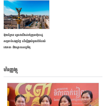
អ៊ុយក្រែន គ្រោងនឹងដាក់ក្រុមហ៊ុនរដ្ឋ
សម្រាប់ដេញថ្លៃ ដើម្បីផ្តល់មូលនិធិដល់
យោធា និងស្តារសេដ្ឋកិច្ច
ហិរញ្ញវត្ថុ