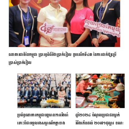
ធនាគារជាតិនៃកម្ពុជា ប្រារព្ធពិធីទិវាប្រាក់រៀល ខួបលើកទី៤៣ នៃការដាក់ឱ្យប្រើ
ប្រាស់ប្រាក់រៀល
ប្រព័ន្ធធនាគារកម្ពុជាបន្តមានភាពរឹងមាំ
ឆ្នាំ២០២៤ ចំណូលប្រជាជនម្នាក់
ទោះបីជាទទួលរងសម្ពាធពីកត្តាខាង
រំពឹងកើនដល់ ២០៧១ដុល្លារ ខណៈ