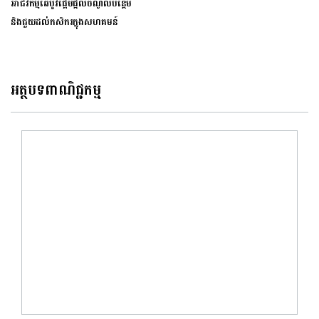
អាជីវកម្មឆៃប៉ូវផ្អែមផ្ដល់ចំណូលបន្ថែម
និងជួយដល់កសិករក្នុងសហគមន៍
អត្ថបទពាណិជ្ជកម្ម