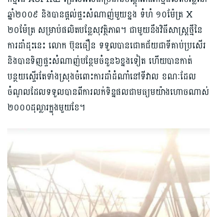
ឆ្នាំ២០០៩ និងបានផ្តល់​ផ្ទះ​សំណាញ់មួយខ្នង ទំហំ ១០ម៉ែត្រ X
២០ម៉ែត្រ សម្រាប់ផលិតបន្លែសុវត្ថិភាព។ ជាមួយនឹងវិធីសាស្ត្រថ្មីនៃ
ការដាំដុះនេះ លោក ប៊ុនធឿន ទទួលបានជោគជ័យជាទីគាប់ប្រសើរ
និងបានទិញផ្ទះសំណាញ់បន្ថែមចំនួន៦ខ្នងទៀត ហើយបានកាត់
បន្ថយស្ទើរតែទាំងស្រុង​ចំពោះការដាំដំណាំនៅទីវាល ខណៈដែល
ចំណូលដែលទទួលបានពីការលក់ទិន្នផលជាមធ្យមយ៉ាងហោចណាស់
២០០០ដុល្លារក្នុងមួយខែ។