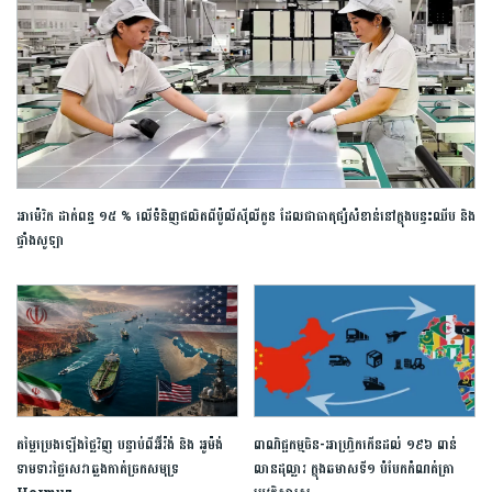
អាម៉េរិក ដាក់ពន្ធ ១៥ % លើទំនិញផលិតពីប៉ូលីស៊ីលីកូន ដែលជាធាតុផ្សំសំខាន់នៅក្នុងបន្ទះឈីប និង
ផ្ទាំងសូឡា
តម្លៃប្រេងឡើងថ្លៃវិញ បន្ទាប់ពីអ៊ីរ៉ង់ និង អូម៉ង់
ពាណិជ្ជកម្ម​ចិន​-​អាហ្វ្រិក​កើន​ដល់​ ​១៩៦​ ​ពាន់​
ទាមទារថ្លៃសេវាឆ្លងកាត់ច្រកសមុទ្រ
លាន​ដុល្លារ​ ក្នុង​ឆមាស​ទី​១​ ​បំបែក​កំណត់ត្រា​