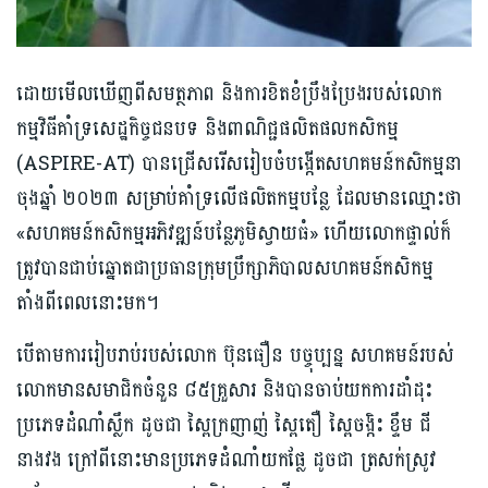
ដោយមើលឃើញពីសមត្ថភាព និងការខិតខំប្រឹងប្រែងរបស់លោក
កម្មវិធីគាំទ្រសេដ្ឋកិច្ចជនបទ និងពាណិជ្ជផលិតផលកសិកម្ម
(ASPIRE-AT) បានជ្រើសរើសរៀបចំបង្កើតសហគមន៍កសិកម្មនា
ចុងឆ្នាំ ២០២៣ សម្រាប់គាំទ្រលើផលិតកម្មបន្លែ ដែលមានឈ្មោះថា
«សហគមន៍កសិកម្ម​អភិវឌ្ឍន៍បន្លែភូមិស្វាយធំ» ហើយលោកផ្ទាល់ក៏
ត្រូវបានជាប់ឆ្នោតជាប្រធានក្រុមប្រឹក្សាភិបាលសហគមន៍កសិកម្ម
តាំងពីពេលនោះមក។
បើតាមការរៀបរាប់របស់លោក ប៊ុនធឿន បច្ចុប្បន្ន សហគមន៍របស់
លោកមានសមាជិកចំនួន ៨៥គ្រួសារ និង​បានចាប់យក​ការដាំដុះ​
ប្រភេទដំណាំ​ស្លឹក ដូចជា ស្ពៃក្រញាញ់ ស្ពៃតឿ ស្ពៃចង្កិះ ខ្ទឹម ជី
នាងវង ក្រៅពីនោះមានប្រភេទដំណាំយកផ្លែ ដូចជា ត្រសក់ស្រូវ