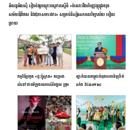
អិលអូអិលស៊ី រៀបចំវគ្គបណ្តុះបណ្តាលស្តីពី «ចំណេះដឹងហិរញ្ញវត្ថុក្នុងយុគ
សម័យឌីជីថល និងឱកាសការងារ» សម្រាប់និស្សិតសាកលវិទ្យាល័យ បៀល
ប្រាយ
កម្មវិធីប្រកួត «ផ្ទះខ្ញុំស្អាត» គម្រោង
រដ្ឋាភិបាលកម្ពុជាកំពុងចរចាទិញវ៉ាក់
លំនៅឋានទីក្រុងរណបសិរីមង្គល ក្រុម
សាំង Sinovac
ហ៊ុនវើលដ៏ប្រ៊ីដ ហូម រកឃើញម្ចាស់ជ័យ
ប្រមាណ4លានដូសពីមហាមិត្តចិន
លាភី
បន្ថែមទៀត