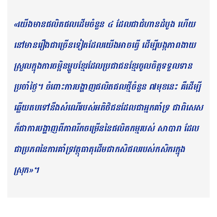
«យើងមានផលិតផលដើមចំនួន ៤ ដែលជាជំហានដំបូង ហើយ
នៅមានរឿងជាច្រើនទៀតដែលយើងអាចធ្វើ ដើម្បីបង្កភាពងាយ
ស្រួលក្នុងការចម្អិនម្ហូបខ្មែរដែលប្រជាជនខ្មែរចូលចិត្តទទួលទាន
ប្រចាំថ្ងៃ។ ចំពោះការបង្ហាញផលិតផលថ្មីចំនួន ៧មុខនេះ គឺដើម្បី
ឆ្លើយតបទៅនឹងសំណើរបស់អតិថិជនដែលជាអ្នកគាំទ្រ ជាពិសេស
ក៏ជាការបង្ហាញពីភាពរីកចម្រើននៃផលិតកម្មរបស់ សាបារា ដែល
ជាប្រភពនៃការគាំទ្រវត្ថុធាតុដើមជាកសិផលរបស់កសិករក្នុង
ស្រុក»។