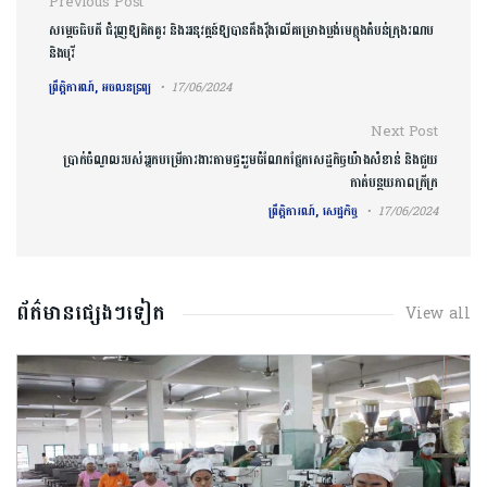
Post navigation
Previous Post
សម្ដេច​ធិបតី​ ជំរុញឱ្យ​​គិតគូរ ​និងអនុវត្តន៍ឱ្យបានតឹងរ៉ឹង​លើ​គម្រោង​ប្លង់មេក្នុង​តំបន់​ក្រុង​រណប ​
និង​បុរី
ព្រឹត្តិការណ៍, អចលនទ្រព្យ
17/06/2024
Next Post
ប្រាក់ចំណូលរបស់អ្នកបម្រើការងារតាមផ្ទះរួមចំណែកផ្នែកសេដ្ឋកិច្ចយ៉ាងសំខាន់ និងជួយ
កាត់បន្ថយភាពក្រីក្រ
ព្រឹត្តិការណ៍, សេដ្ឋកិច្ច
17/06/2024
ព័ត៌មានផ្សេងៗទៀត
View all