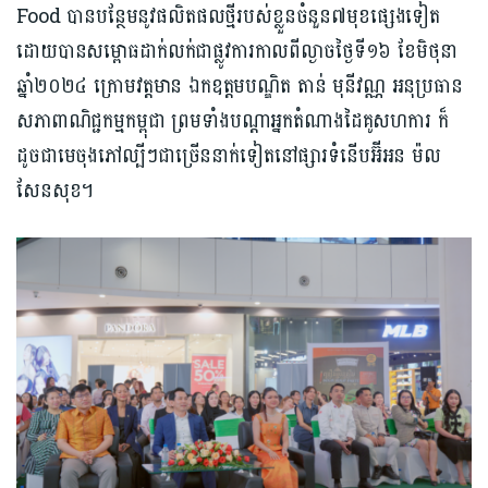
Food បានបន្ថែមនូវផលិតផលថ្មីរបស់ខ្លួនចំនួន៧មុខផ្សេងទៀត
ដោយបានសម្ពោធដាក់លក់ជាផ្លូវការកាលពីល្ងាចថ្ងៃទី១៦ ខែមិថុនា
ឆ្នាំ២០២៤ ក្រោមវត្តមាន ឯកឧត្តមបណ្ឌិត តាន់ មុនីវណ្ណ អនុប្រធាន
សភាពាណិជ្ជកម្មកម្ពុជា ព្រមទាំងបណ្តាអ្នកតំណាងដៃគូសហការ ក៏
ដូចជាមេចុងភៅល្បីៗជាច្រើននាក់ទៀតនៅផ្សារទំនើបអ៊ីអន ម៉ល
សែនសុខ។