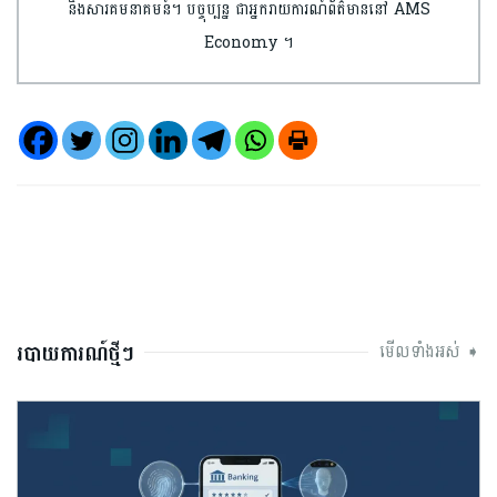
និងសារគមនាគមន៍។ បច្ចុប្បន្ន ជាអ្នករាយការណ៍ព័ត៌មាននៅ AMS
Economy ។
របាយការណ៍ថ្មីៗ
មើលទាំងអស់ ➧