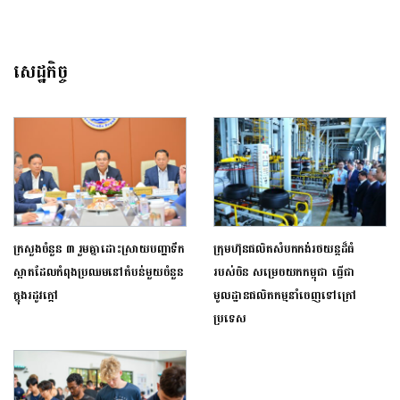
សេដ្ឋកិច្ច
ក្រសួងចំនួន ៣ រួមគ្នាដោះស្រាយបញ្ហាទឹក
ក្រុមហ៊ុនផលិតសំបកកង់រថយន្តដ៏ធំ
ស្អាតដែលកំពុងប្រឈមនៅតំបន់មួយចំនួន
របស់ចិន សម្រេចយកកម្ពុជា ធ្វើជា
ក្នុងរដូវក្ដៅ
មូលដ្ឋានផលិតកម្មនាំចេញទៅក្រៅ
ប្រទេស