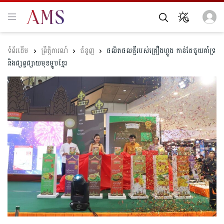
ព្រឹត្តិការណ៍
ជំនួញ
ផលិតផលថ្មីរបស់គ្រឿងហ្លួង កាន់តែជួយគាំទ្រ
និងផ្សព្វផ្សាយមុខម្ហូបខ្មែរ