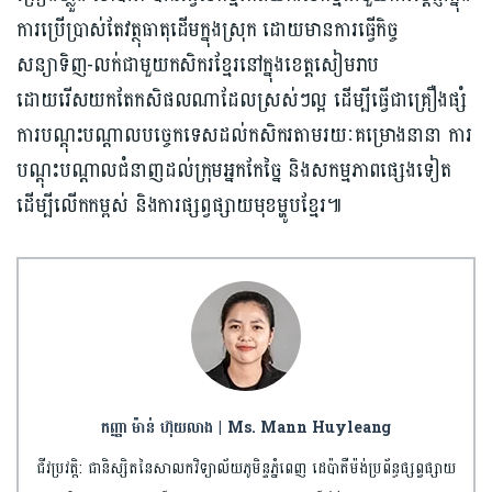
ការប្រើប្រាស់តែវត្ថុធាតុដើមក្នុងស្រុក ដោយមានការធ្វើកិច្ច
សន្យាទិញ-លក់ជាមួយកសិករខ្មែរនៅក្នុងខេត្តសៀមរាប
ដោយរើសយកតែកសិផលណាដែលស្រស់ៗល្អ ដើម្បីធ្វើជាគ្រឿងផ្សំ
ការបណ្ដុះបណ្ដាលបច្ចេកទេសដល់កសិករតាមរយៈគម្រោងនានា ការ
បណ្ដុះបណ្ដាលជំនាញដល់ក្រុមអ្នកកែច្នៃ និងសកម្មភាពផ្សេងទៀត
ដើម្បីលើកកម្ពស់ និងការផ្សព្វផ្សាយមុខម្ហូបខ្មែរ៕
កញ្ញា ម៉ាន់ ហ៊ុយលាង | Ms. Mann Huyleang
ជីវប្រវត្តិ: ជានិស្សិតនៃសាលកវិទ្យាល័យភូមិន្ទភ្នំពេញ ដេប៉ាតឺម៉ង់ប្រព័ន្ធផ្សព្វផ្សាយ