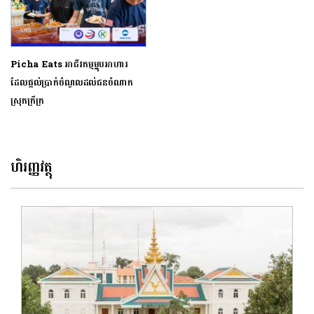
Picha Eats អាជីវកម្មម្ហុបអាហារ​
ដែលផ្តល់ប្រាក់ចំណូលដល់ជនចំណាក
ស្រុកក្រីក្រ
ហិរញ្ញវត្ថុ