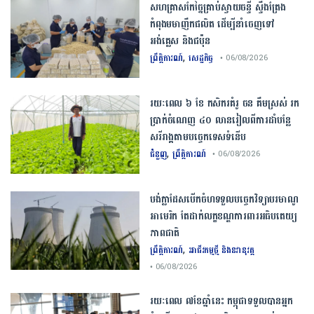
សហគ្រាសកែច្នៃគ្រាប់ស្វាយចន្ទី ស្ទឹងត្រែង
កំពុងមមាញឹកផលិត ដើម្បីនាំចេញទៅ
អង់គ្លេស និងជប៉ុន
,
ព្រឹត្តិការណ៍
សេដ្ឋកិច្ច
• 06/08/2026
រយៈពេល ៦ ខែ កសិករគំរូ ចន គឹមស្រស់ រក
ប្រាក់ចំណេញ ៤០ លានរៀលពីការដាំបន្លែ
សរីរាង្គតាមបច្ចេកទេសទំនើប
,
ជំនួញ
ព្រឹត្តិការណ៍
• 06/08/2026
បង់ក្លាដែស​បើកចំហ​ទទួល​បច្ចេកវិទ្យា​បរមាណូ​
អាមេរិក​ តែ​ដាក់​លក្ខខណ្ឌ​ការពារ​អធិបតេយ្យ
ភាព​ជាតិ​
,
ព្រឹត្តិការណ៍
អាជីវកម្មថ្មី និងនវានុវត្ត
• 06/08/2026
រយៈពេល ៧ខែឆ្នាំនេះ កម្ពុជាទទួលបានអ្នក