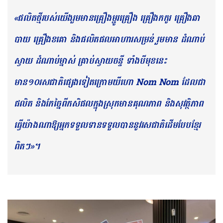
«ផលិតថ្មីរបស់យើងរួមមានគ្រឿងម្ជូរគ្រឿង គ្រឿងកកូរ គ្រឿងឆា
បាយ គ្រឿងខគោ និងផលិតផលអាហារសម្រន់ រួមមាន ដំណាប់
ស្វាយ ដំណាប់ម្នាស់ គ្រាប់ស្វាយចន្ទី ទាំងបីមុខនេះ
មាន១០រសជាតិផ្សេងទៀតក្រោមយីហោ Nom Nom ដែលជា
ផលិត និងកែច្នៃពីកសិផលក្នុងស្រុកមានគុណភាព និងសុវត្ថិភាព
ធ្វើយ៉ាងណាឱ្យអ្នកទទួលទានទទួលបាននូវរសជាតិដើមបែបខ្មែរ
ពិតៗ»។