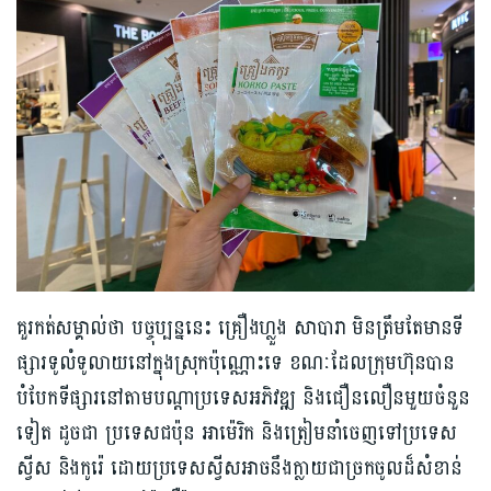
គួរកត់សម្គាល់ថា បច្ចុប្បន្ននេះ គ្រឿងហ្លួង សាបារា មិនត្រឹមតែមានទី
ផ្សារទូលំទូលាយនៅក្នុងស្រុកប៉ុណ្ណោះទេ ខណៈដែលក្រុមហ៊ុនបាន
បំបែកទីផ្សារនៅតាមបណ្តាប្រទេសអភិវឌ្ឍ និងជឿនលឿនមួយចំនួន
ទៀត ដូចជា ប្រទេសជប៉ុន អាម៉េរិក និងត្រៀមនាំចេញទៅប្រទេស
ស្វីស និងកូរ៉េ ដោយប្រទេសស្វីសអាចនឹងក្លាយជាច្រកចូលដ៏សំខាន់