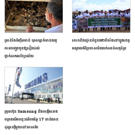
គ្រាន់តែចិញ្ចឹមមាន់ បុរសម្នាក់មានលទ្ធ
ភោជនីយដ្ឋានចំនួន៣២ទីតាំងនៅក្នុងខេត្ត
ភាពបញ្ចូនកូនឱ្យរៀនដល់
មណ្ឌលគិរីប្រកាសមិនលក់សាច់សត្វព្រៃ
ថ្នាក់សកលវិទ្យាល័យ
ក្រុមហ៊ុន Samsung នឹងបង្កើតរោង
ចក្រផលិតបន្ទះឈីបតម្លៃ 17 ពាន់លាន
ដុល្លារថ្មីមួយនៅអាមេរិក