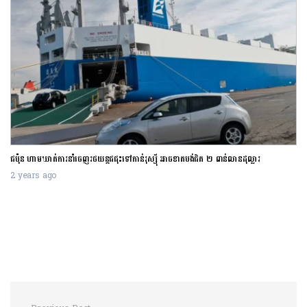
ការដំឡើងអត្រាការប្រាក់របស់ធនាគារកណ្តាលអាម៉េរ
ន់រុស្ស៊ី អាចខាតបង់ជិត ២ ពាន់លាន
ចំណូលទាប
2 years ago