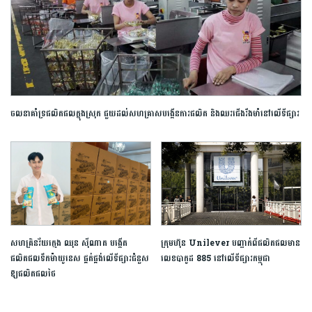
ចលនា​គាំទ្រ​ផលិតផល​ក្នុង​ស្រុក​ ​ជួយ​ដល់​សហគ្រាស​បង្កើន​ការ​ផលិត​ និង​ឈរជើង​​រឹងមាំ​នៅលើ​ទីផ្សារ​
សហគ្រិន​វ័យ​ក្មេង​ ឈុន ស៊ីណាត បង្កើត
ក្រុមហ៊ុន Unilever បញ្ជាក់ពីផលិតផលមាន
ផលិតផល​ទឹក​ម៉ាយូនេស​ ផ្គត់ផ្គង់លើទីផ្សារ​ជំនួស​
លេខបាកូដ 885 នៅលើទីផ្សារកម្ពុជា
ឱ្យផលិតផលថៃ