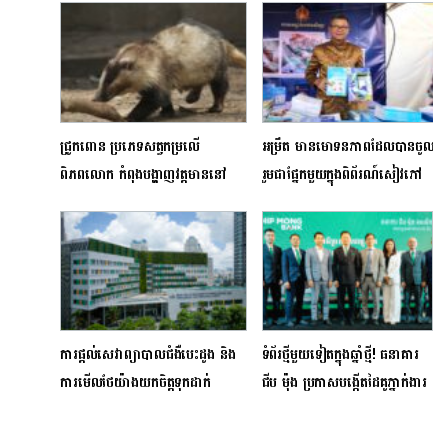
ជ្រូកពោន ប្រភេទសត្វកម្រលើ
អម្រឹត មានមោទនភាពដែលបានចូល
ពិភពលោក កំពុងបង្ហាញវត្តមាននៅ
រួមជាផ្នែកមួយក្នុងពិព័រណ៍សៀវភៅ
តំបន់ការពារធម្មជាតិកម្ពុជា
កម្ពុជាលើកទី១១​
ការផ្តល់សេវាព្យាបាលជំងឺបេះដូង និង
ទំព័រថ្មីមួយទៀតក្នុងឆ្នាំថ្មី! ធនាគារ
ការមើលថែយ៉ាងយកចិត្តទុកដាក់
ជីប ម៉ុង ប្រកាសបង្កើតដៃគូភ្នាក់ងារ
សម្រាប់អ្នកជំងឺកម្ពុជា
Master Agent ទូទាំង ២៥
រាជធានី/ខេត្ត