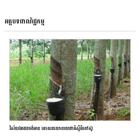
អត្ថបទពាណិជ្ជកម្ម
វិស័យឯកជនចង់មាន គោលនយោបាយជាតិស្តីពីកៅស៊ូ