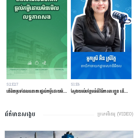
S1:E6
S1:E1
តើពិតឬទេដែលធនាគារផ្ដល់កម្ចីដោយមិនសិក្សាលើលទ្ធភាពសងត្រឡប់?
ស្វែងយល់បន្ថែមអំពីវិធីការពារខ្លួន ដើម្បីជៀសវាងពីការឆបោកតាមបច្ចេកវិទ្យាហិរញ្ញវត្ថុ!
តើបំណុលសុទ្ធតែអាក្រក់ទាំងអស់?
ព័ត៌មានសង្ខេប
ប្រភេទវីដេអូ (VIDEO)