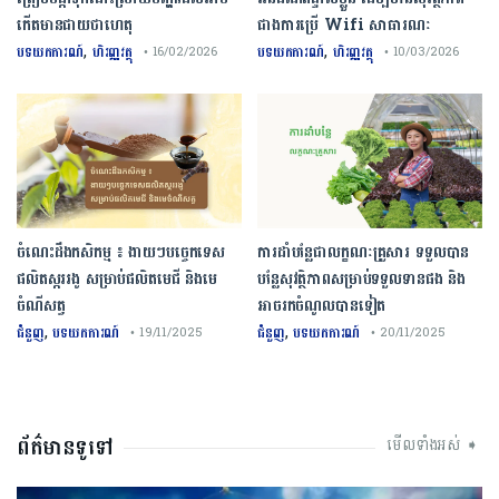
កើតមានជាយថាហេតុ
ជាងការប្រើ Wifi​ សាធារណៈ
,
,
បទយកការណ៍
ហិរញ្ញវត្ថុ
បទយកការណ៍
ហិរញ្ញវត្ថុ
• 16/02/2026
• 10/03/2026
ចំណេះដឹងកសិកម្ម ៖ ងាយៗបច្ចេកទេស
ការដាំបន្លែជាលក្ខណៈគ្រួសារ ទទួលបាន
ផលិតស្កររងូ សម្រាប់ផលិតមេជី និងមេ
បន្លែសុវត្ថិភាពសម្រាប់ទទួលទានផង និង
ចំណីសត្វ
អាចរកចំណូលបានទៀត
,
,
ជំនួញ
បទយកការណ៍
ជំនួញ
បទយកការណ៍
• 19/11/2025
• 20/11/2025
ព័ត៌មានទូទៅ
មើលទាំងអស់ ➧