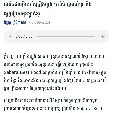
ផលិតផលថ្មីរបស់គ្រឿងហ្លួង កាន់តែជួយគាំទ្រ និង
ផ្សព្វផ្សាយមុខម្ហូបខ្មែរ
ជំនួញ
,
ព្រឹត្តិការណ៍
17/06/2024
ភ្នំពេញ ៖ គ្រឿងហ្លួង សាបារា ត្រូវបានគេស្គាល់យ៉ាងទូលាយថាជា
ផលិតផលក្នុងស្រុកដែលត្រូវបានបង្កើតឡើងដោយក្រុមហ៊ុន
Sabara Best Food សម្រាប់ជាគ្រឿងផ្សំរសជាតិទៅលើមុខម្ហូប
បែបខ្មែរ ដែលមានឱជារសឈ្ងុយឆ្ងាញ់ និងផ្តល់ភាពងាយស្រួលដល់
អ្នកចម្អិនអាហារ ក៏ដូចជាចុងភៅផងដែរ។
ជាមួយនឹងភាពជោគជ័យនៅលើទីផ្សារទាំងក្នុងស្រុក និងបណ្តា
ប្រទេសមួយចំនួនទៀតនោះ បច្ចុប្បន្ន ក្រុមហ៊ុន Sabara Best