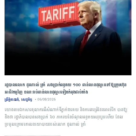
រដ្ឋបាលលោក ដូណាល់ ត្រាំ សងប្រាក់ពន្ធគយ ១០០ ពាន់លានដុល្លារទៅឱ្យក្រុមហ៊ុន
អាជីវកម្មវិញ ខណៈរាប់ពាន់លានដុល្លារទៀតកំពុងជាប់គាំង
,
ព្រឹត្តិការណ៍
សេដ្ឋកិច្ច
• 06/08/2026
យោងតាមឯកសារតុលាការពីសំណាក់ទីភ្នាក់ងារគយ និងការពារព្រំដែនអាម៉េរិក បានឱ្យ
ដឹងថា រដ្ឋាភិបាលបានសងប្រាក់ ៦០ ភាគរយនៃចំណូលពន្ធគយសរុបរួចហើយ ដែល
ប្រមូលក្រោមគោលនយោបាយរបស់លោក ដូណាល់ ត្រាំ