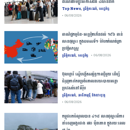
ដំណើរតាមផ្លូវអាកាសជិត ៤លាននាក់
,
,
Top News
ព្រឹត្តិការណ៍
សេដ្ឋកិច្ច
• 06/08/2026
ពាណិជ្ជកម្ម​ចិន​-​អាហ្វ្រិក​កើន​ដល់​ ​១៩៦​ ​ពាន់​
លាន​ដុល្លារ​ ក្នុង​ឆមាស​ទី​១​ ​បំបែក​កំណត់ត្រា​
ប្រវត្តិសាស្ត្រ​
,
ព្រឹត្តិការណ៍
សេដ្ឋកិច្ច
• 06/08/2026
ប៊ុល​ហ្ការី ​ស្នើ​បង្កើត​សម្ព័ន្ធភាព​ថ្មី​មួយ ​ដើម្បី​
ជំរុញ​ការ​កែទម្រង់​គោលនយោបាយ​អន្តោ
ប្រវេសន៍​នៅអឺរ៉ុប​
,
ព្រឹត្តិការណ៍
អាជីវកម្មថ្មី និងនវានុវត្ត
• 06/08/2026
កម្ពុជារកចំណូលបាន ៤១៥ លានដុល្លារពីការ
នាំចេញអង្ករជាង ៧០ ម៉ឺនតោន ក្នុងរយៈពេល