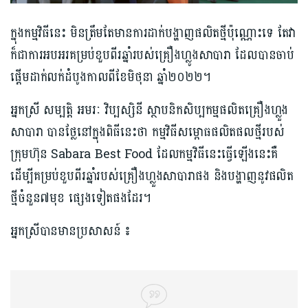
ក្នុងកម្មវិធីនេះ មិនត្រឹមតែមានការដាក់បង្ហាញផលិតថ្មីប៉ុណ្ណោះទេ តែវា
ក៏ជាការអបអរគម្រប់ខួបពីរឆ្នាំរបស់គ្រឿងហ្លូងសាបារា ដែលបានចាប់
ផ្ដើមដាក់លក់ដំបូងកាលពីខែមិថុនា ឆ្នាំ២០២២។
អ្នកស្រី សម្បត្តិ អមរៈ វិប្បស្សិនី ស្ថាបនិកសិប្បកម្មផលិតគ្រឿងហ្លួង
សាបារា បានថ្លែនៅក្នុងពិធីនេះថា កម្មវិធីសម្ពោធផលិតផលថ្មីរបស់
ក្រុមហ៊ុន Sabara Best Food ដែលកម្មវិធីនេះធ្វើឡើងនេះគឺ
ដើម្បីគម្រប់ខួបពីរឆ្នាំរបស់គ្រឿងហ្លួងសាបារាផង និងបង្ហាញនូវផលិត
ថ្មីចំនួន៧មុខ ផ្សេងទៀតផងដែរ។
អ្នកស្រីបានមានប្រសាសន៍ ៖