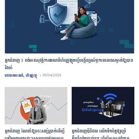
អ្នកជំនាញ ៖ ចង់មានសុវត្ថិភាពគណនីហិរញ្ញវត្ថុគប្បីបង្កើនប្រសិទ្ធភាពលេខសម្ងាត់ឱ្យបាន
រឹងមាំ
,
បទយកការណ៍
ហិរញ្ញវត្ថុ
• 09/04/2026
អ្នកជំនាញ ណែនាំឱ្យចេះសន្សំប្រាក់ដើម្បី
អ្នកជំនាញឌីជីថល លើកទឹកចិត្តឱ្យប្រើ
ត្រៀមបង្កាទុកដោះស្រាយបញ្ហាដែលអាច
អ៊ីនធឺណិតផ្ទាល់ខ្លួន ដើម្បីមានសុវត្ថិភាព