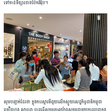
ទៅកាន់ទីផ្សារខាងប៉ែកអ៊ឺរ៉ុប។
សូមបញ្ជាក់ដែរថា ក្នុងការស្មារតីជួយលើកស្ទួយសេដ្ឋកិច្ចជាតិកម្ពុជា
គ្រឿងហ្លួង សាបារា បានធ្វើសកម្មភាពយ៉ាងសកម្មជាមួយការប្ដេជ្ញាក្នុង