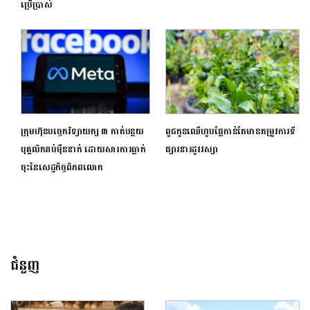
ប្រើប្រាស់
ក្រុមហ៊ុនបច្ចេកវិទ្យាយក្ស ៣ កាត់បន្ថយ
ពូជកូនឈើហូបផ្លែកាន់តែមានតម្រូវការទី
បុគ្គលិករាប់ម៉ឺននាក់ ដោយសារការធ្លាក់
ផ្សារនារដូវវស្សា
ចុះនៃសេដ្ធកិច្ចពិភពលោក
ជំនួញ