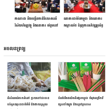
កាណាដា នឹងបង្កើនការវិនិយោគលើ
ធនាគារជាតិនៃកម្ពុជា និងធនាគារ
វិស័យហិរញ្ញវត្ថុ និងធនាគារ បន្ថែមនៅ
កណ្តាលថៃ ជំរុញការអភិវឌ្ឍប្រព័ន្ធ
កម្ពុជា នាបំណាច់ឆ្នាំ២០២៦
ផ្ទេរប្រាក់សម្រាប់ពលករកម្ពុជា
អចលនទ្រព្យ
ពីសំណល់កាកអំពៅ ក្លាយទៅជាចាន
បំពង់​បឺតផលិតពីអង្ករ​កម្ពុជា​ ​កំពុង​ពង្រីក​ទី
បរិស្ថានគ្មានជាតិគីមី និងងាយស្រួល
ផ្សារ​ទាំង​ក្នុង​ ​និង​ក្រៅ​ប្រទេស​