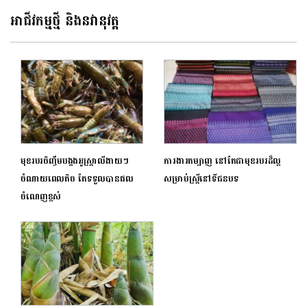
អាជីវកម្មថ្មី និងនវានុវត្ត
មុខរបរចិញ្ចឹមបង្កងអូស្ត្រាលីងាយៗ
ការងារតម្បាញ នៅតែជាមុខរបរដ៏ល្អ
ចំណាយពេលតិច តែទទួលបានផល
សម្រាប់ស្ត្រីនៅទីជនបទ
ចំណេញខ្ពស់