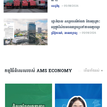
៧ ខែ
សេដ្ឋកិច្ច
• 05/08/2026
រដ្ឋាភិបាល សម្រេច​លើកលែង និងអនុគ្រោះ
ពន្ធក្នុងវិស័យអចលនទ្រព្យ​ទៅតាមលក្ខខណ្ឌ
,
ព្រឹត្តិការណ៍
អចលនទ្រព្យ
• 05/08/2026
កម្មវិធីពិសេសរបស់ AMS ECONOMY
មើលទាំងអស់ ➧