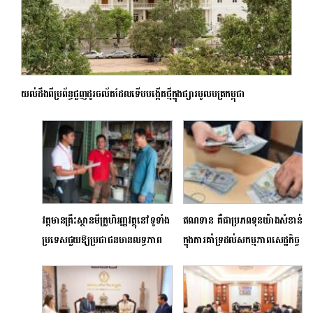
យល់ដឹងពីប្រព័ន្ធជួញដូរចល័តដែលទើបបង្កើតថ្មីក្នុងផ្សារមូលបត្រកម្ពុជា
វត្តមានគ្រឹះស្ថានមីក្រូហិរញ្ញវត្ថុនៅទូទាំង
ឥណទាន គឺជាប្រភពទុនយ៉ាងសំខាន់
ប្រទេសជួយឱ្យប្រជាជនមានលទ្ធភាព
ក្នុងការគាំទ្រដល់សកម្មភាពសេដ្ឋកិច្ច
ប្រើប្រាស់សេវាហិរញ្ញវត្ថុផ្លូវការបាន
កាន់តែច្រើន