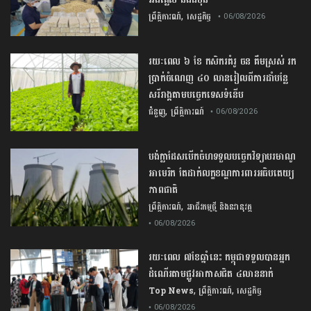
,
ព្រឹត្តិការណ៍
សេដ្ឋកិច្ច
• 06/08/2026
រយៈពេល ៦ ខែ កសិករគំរូ ចន គឹមស្រស់ រក
ប្រាក់ចំណេញ ៤០ លានរៀលពីការដាំបន្លែ
សរីរាង្គតាមបច្ចេកទេសទំនើប
,
ជំនួញ
ព្រឹត្តិការណ៍
• 06/08/2026
បង់ក្លាដែស​បើកចំហ​ទទួល​បច្ចេកវិទ្យា​បរមាណូ​
អាមេរិក​ តែ​ដាក់​លក្ខខណ្ឌ​ការពារ​អធិបតេយ្យ
ភាព​ជាតិ​
,
ព្រឹត្តិការណ៍
អាជីវកម្មថ្មី និងនវានុវត្ត
• 06/08/2026
រយៈពេល ៧ខែឆ្នាំនេះ កម្ពុជាទទួលបានអ្នក
ដំណើរតាមផ្លូវអាកាសជិត ៤លាននាក់
,
,
Top News
ព្រឹត្តិការណ៍
សេដ្ឋកិច្ច
• 06/08/2026