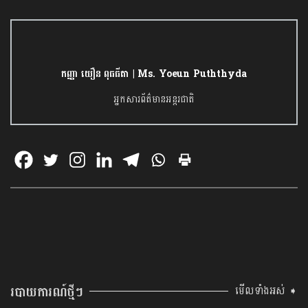
កញ្ញា យឿន ពុធធីតា | Ms. Yoeun Puththyda
អ្នកសារព័ត៌មានអន្តរជាតិ
របាយការណ៍ថ្មីៗ
មើលទាំងអស់ ➧