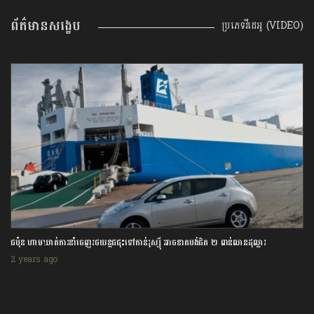
ព័ត៌មានសង្ខេប
ប្រភេទវីដេអូ (VIDEO)
ជប៉ុន ហាមឃាត់ការនាំចេញរថយន្តជជុះទៅកាន់រុស្ស៊ី អាចខាតបង់ជិត ២ ពាន់លានដុល្លារ
2 years ago