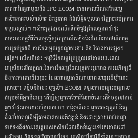
ភាពជាដៃគូជាមួយនឹង IFC ECOM មានគោលបំណងកែលម្អ
ផលិតភាពរបស់កសិករ និរន្តរភាព និងសិទ្ធិទទួលបានវិញ្ញាបនប័ត្រការ
ទទួលស្គាល់។ កសិករត្រូវបានលើកទឹកចិត្តឱ្យកែលម្អការដាំដុះ
តាមរយៈកម្មវិធីកែលម្អធ្វើឲ្យតែប្រសើរឡើងនៃដំណើរការផលិតកម្ម
ការគ្រប់គ្រងជី ការកែលម្អលក្ខខណ្ឌការងារ និង វិធានការផ្សេងៗ
ទៀត។ លើសពីនេះ កម្មវិធីកែលម្អប្រែប្រួលទៅតាមរយៈពេល
អាស្រ័យលើលក្ខណៈនៃការកែលម្អដែលត្រូវការរួមមាន ការអភិរក្សដី
និងការការពារជីវចម្រុះ ដែលជាធម្មតាចំណាយពេលយូរដើម្បីដោះ
ស្រាយ។ ទន្ទឹមនឹងនេះ បុគ្គលិក ECOM ទទួលការបណ្តុះបណ្តាល
ជាប្រចាំពីអ្នកជំនាញ ដើម្បីឲ្យពួកគេចែករំលែកចំណេះដឹងបន្តទៅកាន់
អ្នកដាំដុះតាមរយៈសិក្ខាសាលា។ បន្ថែមពីនេះ ពួកគេចុះត្រួតពិនិត្យ
ដំណាំកាហ្វេដើម្បីតាមដានការអភិវឌ្ឍន៍ និងដោះស្រាយរាល់បញ្ហា
ទាក់ទងនឹងការអនុវត្តរបស់កសិករដែលខិតខំឆ្ពោះទៅរកគោលដៅ
ផលិតកម្ម និងទទួលវិញ្ញាបនប័ត្រ។ ប្រសិនបើកម្មវិធីទាំងនេះត្រូវបាន