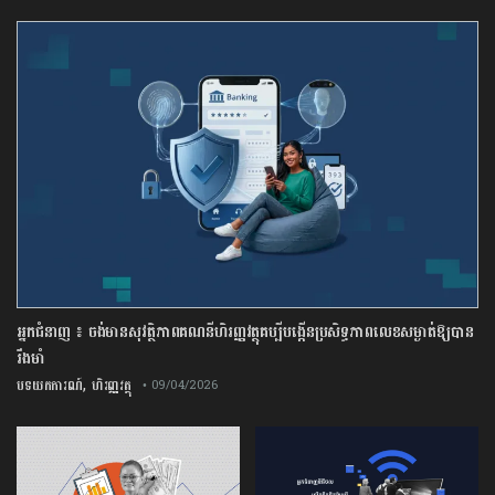
អ្នកជំនាញ ៖ ចង់មានសុវត្ថិភាពគណនីហិរញ្ញវត្ថុគប្បីបង្កើនប្រសិទ្ធភាពលេខសម្ងាត់ឱ្យបាន
រឹងមាំ
,
បទយកការណ៍
ហិរញ្ញវត្ថុ
• 09/04/2026