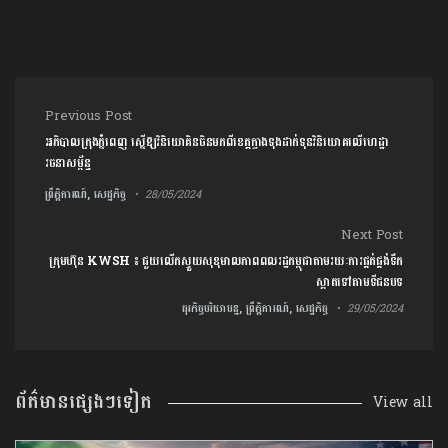
Post navigation
Previous Post
អភិបាល​ក្រុង​ភ្នំពេញ ស្នើ​ឱ្យ​វិនិយោគិនចិនមកពី​ខេត្ត​ក្វាងទុង​​ដាក់ទុនវិនិយោគ​លើ​ហេដ្ឋា
រចនាសម្ព័ន្ធ
ព្រឹត្តិការណ៍, សេដ្ឋកិច្ច
28/05/2024
Next Post
ក្រុមហ៊ុន KWSH ៖ ជួយលើកស្ទួយសុខុមាលភាពពលរដ្ឋកម្ពុជាតាមរយៈការ​ផ្គត់ផ្គង់ទឹក
ស្អាត​ទៅតាមទីជនបទ
ធុរកិច្ចបរិយាបន្ន, ព្រឹត្តិការណ៍, សេដ្ឋកិច្ច
29/05/2024
ព័ត៌មានផ្សេងៗទៀត
View all