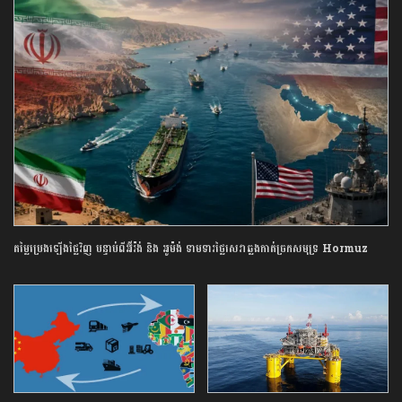
តម្លៃប្រេងឡើងថ្លៃវិញ បន្ទាប់ពីអ៊ីរ៉ង់ និង អូម៉ង់ ទាមទារថ្លៃសេវាឆ្លងកាត់ច្រកសមុទ្រ Hormuz