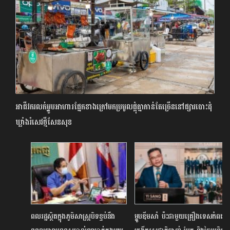
អាជីវករលក់ម្ហូបអាហារផ្នែកខាងក្រៅមកប្រមូលផ្តុំគ្នាកាន់តែច្រើននៅផ្សារបោះដុំ
ឃ្លាំងរំសេវថ្មីសែនសុខ
ពលរដ្ឋស្ថិតក្នុងភូមិសាស្ត្របិទខ្ទប់នឹង
ម្ហូបឌីមសាំ ប៉ះជាមួយគ្រឿងទេសកំពត