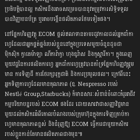
ប្រតិបត្តិបានល្អ កសិករនឹងអាចសម្រេចបាននូវតម្រូវការសិទ្ធិទទួល
បានវិញ្ញាបនប័ត្រ ឬអាចបង្កើនផលិតភាពថែមទៀតផង។
នៅផ្នែកហិរញ្ញវត្ថុ ECOM ផ្តល់ឥណទានតាមរដូវកាលដល់អ្នកដាំកា
ហ្វេដែលជាអ្នកផ្គត់ផ្គង់របស់ខ្លួននៅក្នុងប្រទេសមួយចំនួនដូចជា
ម៉ិកស៊ិក ក្វាតេម៉ាឡា ណីការ៉ាក្វា ហុងឌូរ៉ាស និងកូស្តារីកា។ ក្នុងពេញ
មួយវដ្តនៃការផលិតកាហ្វេ អ្នកដាំកាហ្វេត្រូវបានគាំទ្រផ្នែកហិរញ្ញវត្ថុរួម
មាន ការទិញជី ការថែរក្សារុក្ខជាតិ និងការប្រមូលផល។ ក្រៅពីនេះ
អ្នកទិញកាហ្វេដែលមានគុណភាព (ឧ. Nespresso របស់
Nestlé Group,Starbucks) ក៏មានសារៈសំខាន់ចំពោះគំរូអាជីវ
កម្មបរិយាបន្នរបស់ ECOM ផងដែរ ដោយសារវាជាសញ្ញាវិជ្ជមាន
មួយដល់កសិករអំពីគោលបំណងរបស់ក្រុមហ៊ុនក្នុងការទិញគ្រាប់កា
ហ្វេមានគុណភាពខ្ពស់ និងជំរុញឱ្យ ECOM ធ្វើការជាមួយកសិករ
របស់ខ្លួនកាន់តែមានផលិតភាពជាងមុន៕