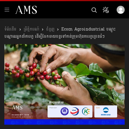
ព្រឹត្តិការណ៍
ជំនួញ
Ecom Agroindustrial បណ្តុះ
បណ្តាលអ្នកដាំកាហ្វេ ដើម្បីចែកចាយបន្តទៅកាន់ក្រុមហ៊ុនកាហ្វេប្រេនធំៗ