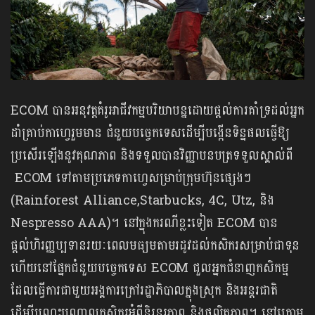
ECOM បានអនុវត្តគំរូអាជីវកម្មបរិយាបន្នដោយផ្តល់ការគាំទ្រដល់អ្នក
ដាំគ្រាប់កាហ្វេរួមមាន ជំនួយបច្ចេកទេសដើម្បីបង្កើនទិន្នផលធ្វើឱ្យ
ប្រសើរឡើងនូវគុណភាព និងទទួលបានវិញ្ញាបនបត្រទទួលស្គាល់ពី
ECOM ទៅតាមប្រភេទកាហ្វេសម្រាប់ក្រុមហ៊ុនផ្សេងៗ
(Rainforest Alliance,Starbucks, 4C, Utz, និង
Nespresso AAA)។ នៅក្នុងករណីខ្លះទៀត ECOM បាន
ផ្តល់ហិរញ្ញប្បទានរយៈពេលមធ្យមតាមរដូវដល់កសិករសម្រាប់ជាទុន
ហើយនៅផ្នែកជំនួយបច្ចេកទេស ECOM ជួលអ្នកជំនាញកសិកម្ម
ដែលធ្វើការជាមួយអង្គការក្រៅរដ្ឋាភិបាលក្នុងស្រុក និងអន្តរជាតិ
ដើម្បីបណ្តុះបណ្តាលកសិករអំពីនិរន្តរភាព និងផលិតភាព។ នៅក្រោម