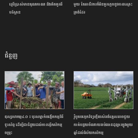
ប្រើប្រាស់មានគុណភាណ និងគិតគូរពី
មួយ តែអាជីវករក៏មិនគួរភ្លេចនូវភាពស្មោះ
បរិស្ថាន
ត្រង់ដែរ
ជំនួញ
ឧស្សាហកម្ម៤.០ ៖ បុរសម្នាក់បង្កើតកម្មវិធី
រ៉ូបូតបច្ចេកវិទ្យាថ្មីរបស់អង់គ្លេសអាចជួយ
ទូរស័ព្ទ ដើម្បីជាជំនួយដល់ការធ្វើកសិកម្ម
កាត់បន្ថយចំណាយរាប់លានដុល្លារក្នុងមួយ
ចម្រុះ
ឆ្នាំដល់វិស័យកសិកម្ម