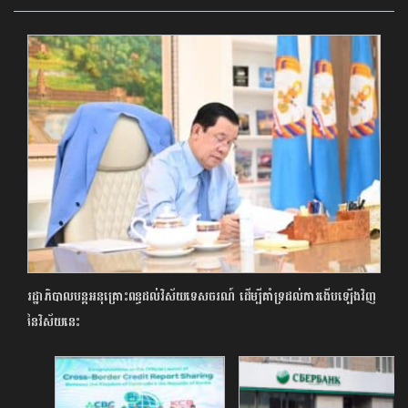
រដ្ឋាភិបាលបន្តអនុគ្រោះពន្ធដល់វិស័យទេសចរណ៍ ដើម្បីគាំទ្រដល់ការងើបឡើងវិញ
នៃវិស័យនេះ