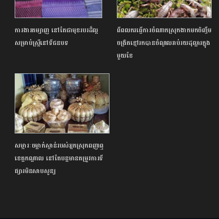
ការងារតម្បាញ នៅតែជាមុខរបរដ៏ល្អ
ពីពលករធ្វើការចំណាកស្រុកងាកមកចិញ្ចឹម
សម្រាប់ស្ត្រីនៅទីជនបទ
ចង្រិតខ្មៅរកបានចំណូលរាប់រយដុល្លារក្នុង
មួយខែ
សម្ភារៈចម្លាក់ស្ពាន់របស់អ្នកស្រុកពញាឮ
ខេត្តកណ្តាល នៅតែបន្តមានតម្រូវការទី
ផ្សារមិនសាបសូន្យ