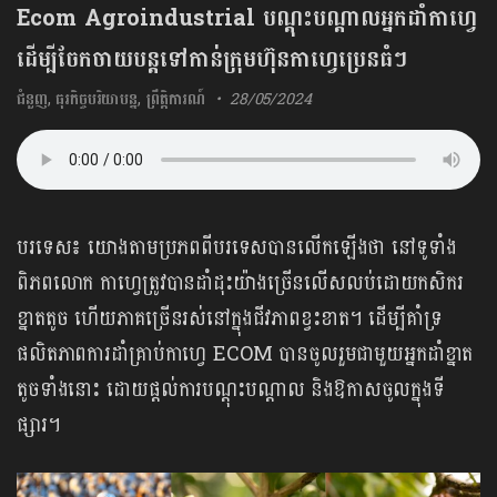
Ecom Agroindustrial បណ្តុះបណ្តាលអ្នកដាំកាហ្វេ
ដើម្បីចែកចាយបន្តទៅកាន់ក្រុមហ៊ុនកាហ្វេប្រេនធំៗ
ជំនួញ
,
ធុរកិច្ចបរិយាបន្ន
,
ព្រឹត្តិការណ៍
28/05/2024
បរទេស៖ យោងតាមប្រភពពីបរទេសបានលើកឡើងថា នៅទូទាំង
ពិភពលោក កាហ្វេត្រូវបានដាំដុះយ៉ាងច្រើនលើសលប់ដោយកសិករ
ខ្នាតតូច ហើយភាគច្រើនរស់នៅក្នុងជីវភាពខ្វះខាត។ ដើម្បីគាំទ្រ
ផលិតភាពការដាំគ្រាប់កាហ្វេ ECOM បានចូលរួមជាមួយអ្នកដាំខ្នាត
តូចទាំងនោះ ដោយផ្តល់ការបណ្តុះបណ្តាល និងឱកាសចូលក្នុងទី
ផ្សារ។