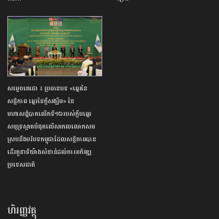
សម្តេចតេជោ ៖ ប្រធានបទ «ឆ្នេរនៃ
សន្តិភាព ឆ្នេរនៃក្តីសង្ឃឹម» នៃ
មហាសន្និបាតលើកទី១៦របស់ក្លឹបឆ្នេរ
សមុទ្រស្អាតបំផុតលើសាកលលោកសម
ស្របនឹងបរិបទកម្ពុជាដែលសន្តិភាពបាន
ដើរតួនាទីយ៉ាងសំខាន់ដល់ការអភិវឌ្ឍ
ប្រទេសជាតិ
ហិរញ្ញវត្ថុ