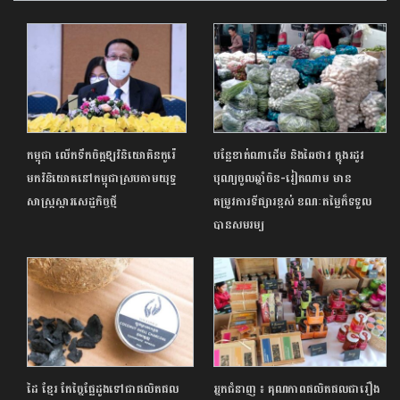
កម្ពុជា លើកទឹកចិត្តឱ្យវិនិយោគិនកូរ៉េ
បន្លែ​ខាត់ណាដើម និងឆៃថាវ ក្នុងរដូវ
មកវិនិយោគនៅកម្ពុជាស្របតាមយុទ្ធ
បុណ្យចូលឆ្នាំចិន-វៀតណាម មាន
សាស្រ្តស្តារសេដ្ឋកិច្ចថ្មី
តម្រូវការទីផ្សារខ្ពស់ ខណៈតម្លៃក៏ទទួល
បានសមរម្យ
ដៃ ខ្មែរ កែច្នៃផ្លែដូងទៅជាផលិតផល
អ្នកជំនាញ ៖ គុណភាពផលិតផលជារឿង