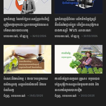
អ្នកជំនាញ ណែនាំឱ្យចេះសន្សំប្រាក់ដើម្បី
អ្នកជំនាញឌីជីថល លើកទឹកចិត្តឱ្យប្រើ
ត្រៀមបង្កាទុកដោះស្រាយបញ្ហាដែលអាច
អ៊ីនធឺណិតផ្ទាល់ខ្លួន ដើម្បីមានសុវត្ថិភាព
កើតមានជាយថាហេតុ
ជាងការប្រើ Wifi​ សាធារណៈ
,
,
បទយកការណ៍
ហិរញ្ញវត្ថុ
បទយកការណ៍
ហិរញ្ញវត្ថុ
• 16/02/2026
• 10/03/2026
ចំណេះដឹងកសិកម្ម ៖ ងាយៗបច្ចេកទេស
ការដាំបន្លែជាលក្ខណៈគ្រួសារ ទទួលបាន
ផលិតស្កររងូ សម្រាប់ផលិតមេជី និងមេ
បន្លែសុវត្ថិភាពសម្រាប់ទទួលទានផង និង
ចំណីសត្វ
អាចរកចំណូលបានទៀត
,
,
ជំនួញ
បទយកការណ៍
ជំនួញ
បទយកការណ៍
• 19/11/2025
• 20/11/2025