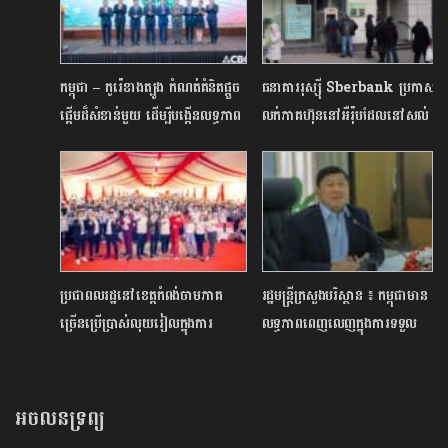
កម្ពុជា – កូរ៉េខាងត្បូង កំណត់គំនិតផ្តួច
ធនាគាររុស្ស៊ី Sberbank ប្រកាស
ផ្តើមដ៏សំខាន់មួយ ដើម្បីបង្កើនលទ្ធភាព
លក់ភាគហ៊ុននៅអឺរ៉ុបដែលនៅសល់
ទទួលបានហិរញ្ញវត្ថឆ្លងដែន
និងដកខ្លួនទាំងស្រុងចេញពីទីផ្សារ
ធនាគារអឺរ៉ុប
ប្រជាពលរដ្ឋនៅខេត្តកំពង់ចាមភាគ
រដ្ឋមន្រ្តីក្រសួងបរិស្ថាន ៖ កម្ពុជាមាន
ច្រើនប្រើប្រាស់លុយរៀលក្នុងការ
លទ្ធភាពពេញលេញក្នុងការទទួល
ចំណាយប្រចាំថ្ងៃរបស់ខ្លួន​
បានហិរញ្ញប្បទានបៃតងដើម្បីយកមក
ប្រើប្រាស់បម្រើដល់ប្រយោជន៍
សេដ្ឋកិច្ច-សង្គម
អចលនទ្រព្យ