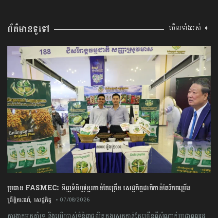
ព័ត៌មានទូទៅ
មើលទាំងអស់ ➧
ប្រធាន​​ ​FASMEC​៖​ ​ទិញ​ទំនិញ​ខ្មែរ​កាន់តែ​ច្រើន​ ​សេដ្ឋកិច្ច​ជាតិ​កាន់តែ​រីកចម្រើន​
,
ព្រឹត្តិការណ៍
សេដ្ឋកិច្ច
• 07/08/2026
ការងាក​មក​គាំទ្រ​ ​និង​ប្រើប្រាស់​ទំនិញ​ផលិត​ក្នុង​ស្រុក​កាន់តែ​ច្រើន​ពីសំណាក់​ប្រជាពលរដ្ឋ​