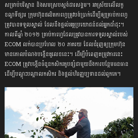
សម្រាប់បរិស្ថាន និងសមស្របស្តង់ដារសង្គម។ អាស្រ័យលើលក្ខ
ខណ្ឌទីផ្សារ ក្រុមហ៊ុនផលិតកាហ្វេត្រូវបង់ប្រាក់ដើម្បីឲ្យគ្រាប់កាហ្វេ
ត្រូវបានទទួលស្គាល់ ដែលនឹងផ្តល់អត្ថប្រយោជន៍ដល់អ្នកដាំដុះ។
កាលពីឆ្នាំ ២០១២ គ្រាប់កាហ្វេដែលត្រូវបានការទទួលស្គាល់របស់
ECOM លក់បានប្រហែល ២០ ភាគរយ ដែលជំរុញឲ្យក្រុមហ៊ុន
មានគោលបំណងបង្កើនតួលេខនេះ។ ដើម្បីបំពេញតម្រូវការនេះ
ECOM ត្រូវបង្កើនចំនួនកសិករគួបផ្សំជាមួយនឹងការបន្ថែមធនធាន
ដើម្បីបណ្តុះបណ្តាលកសិករ និងផ្តល់ហិរញ្ញប្បទានដល់ពួកគេ។