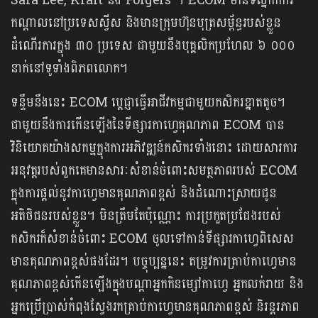
Sara Lee, Kraft និង Folgers ។ ECOM មានទីស្នាក់ការ
កណ្តាលនៅប្រទេសស្វីស និងមានក្រុមហ៊ុនបុត្រសម្ព័ន្ធរបស់ខ្លួន
ដំណើរការក្នុង ៣០ ប្រទេស ជាមួយនឹងបុគ្គលិកប្រហែល ៦ ០០០
នាក់នៅទូទាំងពិភពលោក។
ទន្ទឹមនឹងនេះ ECOM ប្តេជ្ញាធ្វើអាជីវកម្មជាមួយកសិករខ្នាតតូច។
ជាមួយនឹងការកើនឡើងនៃទីផ្សារកាហ្វេគុណភាព ECOM បាន
វិនិយោគយ៉ាងសកម្មក្នុងការអភិវឌ្ឍន៍កសិករទាំងនោះ ដោយសារការ
អនុវត្តរបស់ពួកគេមានសារៈសំខាន់ចំពោះសមត្ថភាពរបស់ ECOM
ក្នុងការផ្តល់នូវកាហ្វេមានគុណភាពខ្ពស់ និងដំណោះស្រាយជូន
អតិថិជនរបស់ខ្លួន។ មិនត្រឹមតែប៉ុណ្ណោះ ការប្រកួតប្រជែងរបស់
កសិករក៏សំខាន់ចំពោះ ECOM ចូលទៅកាន់ទីផ្សារកាហ្វេពិសេស
មានគុណភាពខ្ពស់ផងដែរ។ បច្ចុប្បន្ននេះ តម្រូវការគ្រាប់កាហ្វេមាន
គុណភាពខ្ពស់កើនឡើងក្នុងបណ្តាអ្នកកិនម្សៅកាហ្វេ អ្នកលក់រាយ និង
អ្នកប្រើប្រាស់កំពុងស្វែងរកគ្រាប់កាហ្វេមានគុណភាពខ្ពស់ និរន្តរភាព