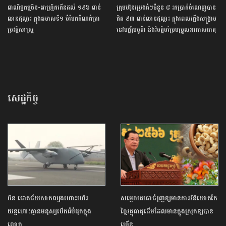
ពាណិជ្ជកម្ម​ចិន​-​អាហ្វ្រិក​កើន​ដល់​ ​១៩៦​ ​ពាន់​
ក្រុមហ៊ុនប្រេងធំៗចំនួន ៨ រកប្រាក់ចំណេញបាន
លាន​ដុល្លារ​ ក្នុង​ឆមាស​ទី​១​ ​បំបែក​កំណត់ត្រា​
ជិត ៩៣ ពាន់លានដុល្លារ ក្នុងពេលភ្លើងសង្គ្រាម
ប្រវត្តិសាស្ត្រ​
នៅមជ្ឈិមបូព៌ា និងវិបត្តិបម្រែបម្រួលអាកាសធាតុ
សេដ្ឋកិច្ច
ចិន ជោគជ័យសាកល្បងហោះហើរ
សម្ដេចតេជោជំរុញឱ្យមានការវិនិយោគកែ
យន្តហោះគ្មានមនុស្សបើកធំបំផុតក្នុង
ច្នៃវត្ថុធាតុដើមដែលមានក្នុងស្រុកឱ្យបាន
លោក
ច្រើន