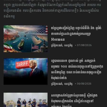
កម្ពុជា​ ​ត្រូវបាន​មើលឃើញ​ថា​ ​កំពុង​រួមចំណែក​ជំរុញ​កំណើន​សេដ្ឋកិច្ច​ជាតិ​ តាមរយៈ​ការ​
បង្កើន​ការ​ផលិត​ ​ការ​បង្កើត​ការងារ​ និង​ការ​ទាក់ទាញ​ការ​វិនិយោគ​ថ្មី​ៗ​ ពិសេសក្នុង​វិស័យ​
ផលិតកម្ម
តម្លៃប្រេងឡើងថ្លៃវិញ បន្ទាប់ពីអ៊ីរ៉ង់ និង អូម៉ង់
ទាមទារថ្លៃសេវាឆ្លងកាត់ច្រកសមុទ្រ
Hormuz
,
ព្រឹត្តិការណ៍
សេដ្ឋកិច្ច
• 07/08/2026
រដ្ឋបាលលោក ដូណាល់ ត្រាំ សងប្រាក់
ពន្ធគយ ១០០ ពាន់លានដុល្លារទៅឱ្យក្រុមហ៊ុន
អាជីវកម្មវិញ ខណៈរាប់ពាន់លានដុល្លារទៀត
កំពុងជាប់គាំង
,
ព្រឹត្តិការណ៍
សេដ្ឋកិច្ច
• 06/08/2026
សហគ្រាសកែច្នៃគ្រាប់ស្វាយចន្ទី ស្ទឹងត្រែង
កំពុងមមាញឹកផលិត ដើម្បីនាំចេញទៅ
អង់គ្លេស និងជប៉ុន