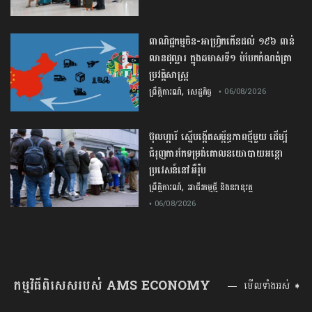
ពាណិជ្ជកម្ម​ចិន​-​អាហ្វ្រិក​កើន​ដល់​ ​១៩៦​ ​ពាន់​
លាន​ដុល្លារ​ ក្នុង​ឆមាស​ទី​១​ ​បំបែក​កំណត់ត្រា​
ប្រវត្តិសាស្ត្រ​
,
ព្រឹត្តិការណ៍
សេដ្ឋកិច្ច
• 06/08/2026
ប៊ុល​ហ្ការី ​ស្នើ​បង្កើត​សម្ព័ន្ធភាព​ថ្មី​មួយ ​ដើម្បី​
ជំរុញ​ការ​កែទម្រង់​គោលនយោបាយ​អន្តោ
ប្រវេសន៍​នៅអឺរ៉ុប​
,
ព្រឹត្តិការណ៍
អាជីវកម្មថ្មី និងនវានុវត្ត
• 06/08/2026
កម្មវិធីពិសេសរបស់ AMS ECONOMY
មើលទាំងអស់ ➧