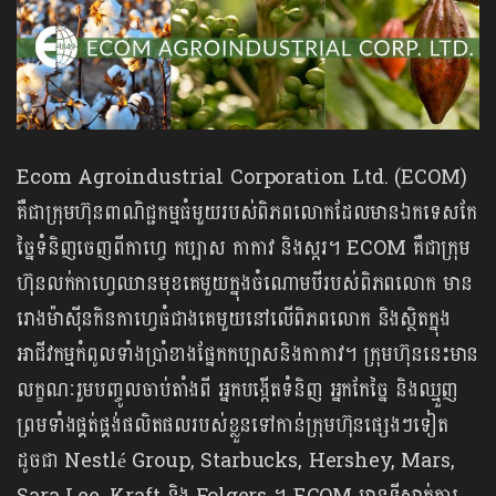
Ecom Agroindustrial Corporation Ltd. (ECOM)
គឺជាក្រុមហ៊ុនពាណិជ្ជកម្មធំមួយរបស់ពិភពលោកដែលមានឯកទេសកែ
ច្នៃទំនិញចេញពីកាហ្វេ កប្បាស កាកាវ និងស្ករ។ ECOM គឺជាក្រុម
ហ៊ុនលក់កាហ្វេឈានមុខគេមួយក្នុងចំណោមបីរបស់ពិភពលោក មាន​
រោងម៉ាស៊ីនកិនកាហ្វេធំជាងគេមួយនៅលើពិភពលោក និងស្ថិតក្នុង
អាជីវកម្មកំពូលទាំងប្រាំខាងផ្នែកកប្បាសនិងកាកាវ។ ក្រុមហ៊ុននេះមាន
លក្ខណៈរួមបញ្ចូលចាប់តាំងពី អ្នកបង្កើតទំនិញ អ្នកកែច្នៃ និងឈ្មួញ
ព្រមទាំងផ្គត់ផ្គង់ផលិតផលរបស់ខ្លួនទៅកាន់ក្រុមហ៊ុនផ្សេងៗទៀត
ដូចជា Nestlé Group, Starbucks, Hershey, Mars,