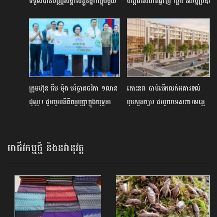
ទទួលបានបណ្ណសម្គាល់ខ្លួនម្នាក់ក្នុងមួយ
បង្កើតរសជាតិឆ្ងាញ់ ប្លែក និងច្នៃប្រឌិត
គ្រួសារសម្រាប់ការចេញពីលំនៅដ្ឋាន
​ក្រុមហ៊ុន ជីប ម៉ុង បរិច្ចាគថវិកា ១លាន
កោះនរា ចាប់បើកលក់អគារទល់
ដុល្លារ ជូនមូលនិធិគន្ធបុប្ផាក្នុងយុទ្ធនា
មុខសួនច្បារ ជាមួយទេសភាពទន្លេ
ការ «១ម៉ឺនរៀល ១ម៉ឺននាក់»
មេគង្គ
អាជីវកម្មថ្មី និងនវានុវត្ត