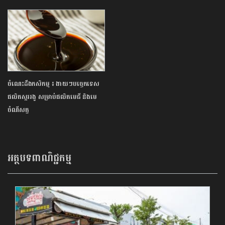
ចំណេះដឹងកសិកម្ម ៖ ងាយៗបច្ចេកទេស
ផលិតស្កររងូ សម្រាប់ផលិតមេជី និងមេ
ចំណីសត្វ
អត្ថបទពាណិជ្ជកម្ម