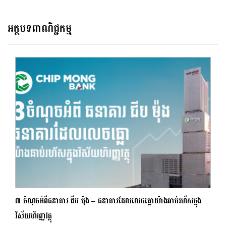
អត្ថបទពាណិជ្ជកម្ម
៣ ចំណុចអំពីធនាគារ ជីប ម៉ុង – ធនាគារដែលលេចធ្លោយ៉ាងឆាប់រហ័សក្នុង
វិស័យហិរញ្ញវត្ថុ