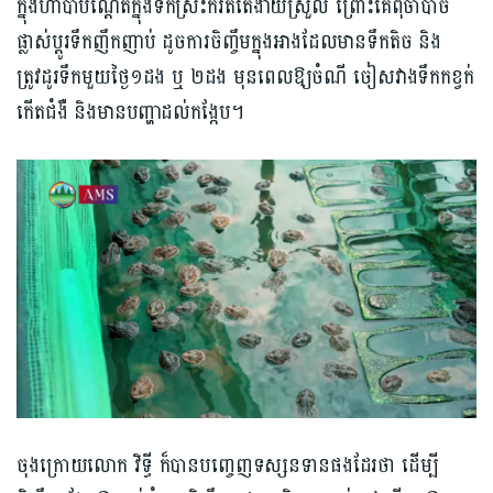
ក្នុងហាប៉ាបណ្ដែតក្នុងទឹកស្រះក៏រឹតតែងាយស្រួល ព្រោះគេពុំចាំបាច់
ផ្លាស់ប្ដូរទឹកញឹកញាប់ ដូចការចិញ្ចឹមក្នុងអាងដែលមានទឹកតិច និង
ត្រូវដូរទឹកមួយថ្ងៃ១ដង ឬ ២ដង មុនពេលឱ្យចំណី ចៀសវាងទឹកកខ្វក់
កើតជំងឺ និងមានបញ្ហាដល់កង្កែប។
ចុងក្រោយលោក វិទ្ធី ក៏បានបញ្ចេញទស្សនទានផងដែរថា ដើម្បី