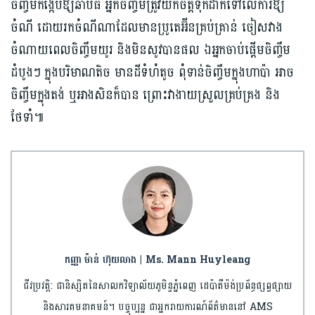
ចិញ្ចឹមកង្កែបឱ្យឆាប់ធំ អ្នកចិញ្ចឹមត្រូវយកចិត្តទុកដាក់ទៅលើការឱ្យ
ចំណី ដោយរកចំណីណាដែលមានប្រូតេអ៊ីនគ្រប់គ្រាន់ ចៀសវាង
ចំណាយពេលចិញ្ចឹមយូរ និងមិនសូវបានផល ឯអ្នកចាប់ផ្ដើមចិញ្ចឹម
ដំបូងៗ ក្នុងបរិមាណតិច មានដីទំហំតូច ពុំទាន់ចិញ្ចឹមក្នុងហាប៉ា អាច
ចិញ្ចឹមក្នុងតង់ ឬអាងសិនក៏បាន ព្រោះវាងាយស្រួលគ្រប់គ្រង និង
ថែទាំ៕
កញ្ញា ម៉ាន់ ហ៊ុយលាង | Ms. Mann Huyleang
ជីវប្រវត្តិ: ជានិស្សិតនៃសាលកវិទ្យាល័យភូមិន្ទភ្នំពេញ ដេប៉ាតឺម៉ង់ប្រព័ន្ធផ្សព្វផ្សាយ
និងសារគមនាគមន៍។ បច្ចុប្បន្ន ជាអ្នករាយការណ៍ព័ត៌មាននៅ AMS