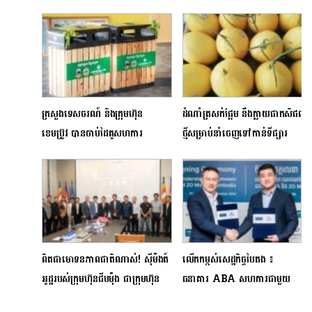
ក្រសួងទេសចរណ៍ និងក្រុមហ៊ុន
ដំណាំត្រសក់ផ្អែម នឹងក្លាយជាកសិផល
ខេមប្រ៊ូវ បានចាប់ដៃគូសហការ
ថ្មីសម្រាប់នាំចេញទៅកាន់ទីផ្សារ
ដាក់ធុងបែងចែកសំរាម នៅក្នុងបរិវេណ
ប្រទេសជប៉ុន
ពហុកីឡាដ្ឋានជាតិមរតកតេជោ
ពិតជាមោទនភាពជាតិណាស់! ស៊ីម៉ងត៍
លើកកម្ពស់សេដ្ឋកិច្ចបៃតង ៖
អូដ្ឋរបស់ក្រុមហ៊ុនជីបម៉ុង ជាក្រុមហ៊ុន
ធនាគារ ABA សហការជាមួយ
ស៊ីម៉ងត៍តែមួយគត់គាំទ្រ«គុនខ្មែរ»ខ្លាំង
ក្រុមហ៊ុនរថយន្តអគ្គិសនី ZO