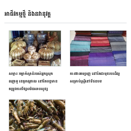
ជាងគេ
Motors (Cambodia)
អាជីវកម្មថ្មី និងនវានុវត្ត
សម្ភារៈចម្លាក់ស្ពាន់របស់អ្នកស្រុក
ការងារតម្បាញ នៅតែជាមុខរបរដ៏ល្អ
ពញាឮ ខេត្តកណ្តាល នៅតែបន្តមាន
សម្រាប់ស្ត្រីនៅទីជនបទ
តម្រូវការទីផ្សារមិនសាបសូន្យ