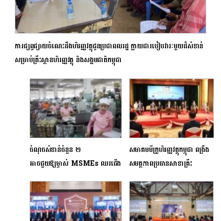
ការផ្សព្វផ្សាយចំណេះដឹងហិរញ្ញវត្ថុជូនប្រជាពលរដ្ឋ ក្លាយជារបៀបវារៈមួយដ៏សំខាន់
សម្រាប់គ្រឹះស្ថានហិរញ្ញវត្ថុ និងសង្គមជាតិកម្ពុជា
ចំណុចសំខាន់ចំនួន ២
សមាគមមីក្រូហិរញ្ញវត្ថុកម្ពុជា ពង្រឹង
អាចជួយឱ្យម្ចាស់ MSMEs ឈរជើង
សមត្ថភាពប្រធានសាខាគ្រឹះ
ក្នុងទីផ្សារបានរឹងមាំ និងយូរអង្វែង
ស្ថានហិរញ្ញវត្ថុទូទាំងប្រទេស លើការ
គ្រប់គ្រងសាខា