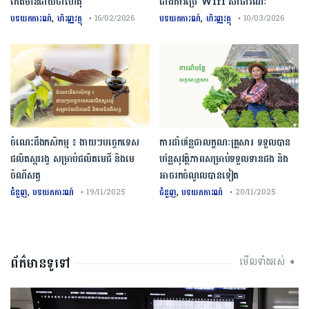
កើតមានជាយថាហេតុ
ជាងការប្រើ Wifi​ សាធារណៈ
,
,
បទយកការណ៍
ហិរញ្ញវត្ថុ
បទយកការណ៍
ហិរញ្ញវត្ថុ
• 16/02/2026
• 10/03/2026
ចំណេះដឹងកសិកម្ម ៖ ងាយៗបច្ចេកទេស
ការដាំបន្លែជាលក្ខណៈគ្រួសារ ទទួលបាន
ផលិតស្កររងូ សម្រាប់ផលិតមេជី និងមេ
បន្លែសុវត្ថិភាពសម្រាប់ទទួលទានផង និង
ចំណីសត្វ
អាចរកចំណូលបានទៀត
,
,
ជំនួញ
បទយកការណ៍
ជំនួញ
បទយកការណ៍
• 19/11/2025
• 20/11/2025
ព័ត៌មានទូទៅ
មើលទាំងអស់ ➧