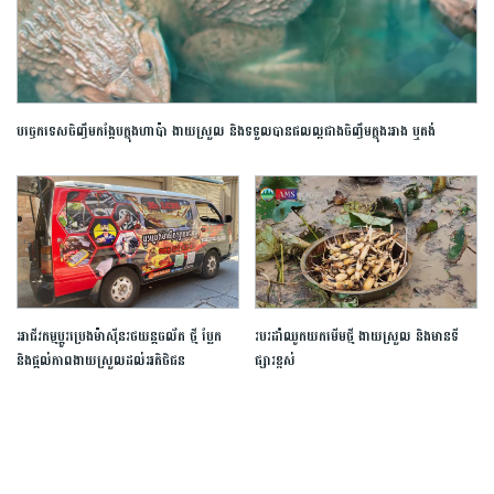
បច្ចេកទេសចិញ្ចឹមកង្កែបក្នុងហាប៉ា ងាយស្រួល និងទទួលបានផលល្អជាងចិញ្ចឹមក្នុងអាង ឬតង់
អាជីវកម្មប្ដូរប្រេងម៉ាស៊ីនរថយន្តចល័ត ថ្មី ប្លែក
របរដាំឈូកយកមើមថ្មី ងាយស្រួល និងមានទី
និងផ្តល់ភាពងាយស្រួលដល់អតិថិជន
ផ្សារខ្ពស់