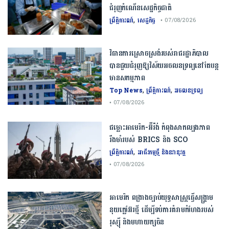
ជំរុញ​កំណើន​សេដ្ឋកិច្ច​ជាតិ​
,
ព្រឹត្តិការណ៍
សេដ្ឋកិច្ច
• 07/08/2026
វិធានការស្រោចស្រង់របស់រាជរដ្ឋាភិបាល​
បាន​ជួយ​ជំរុញឱ្យវិស័យ​អចលនទ្រព្យនៅតែបន្ត​
មានសកម្មភាព
,
,
Top News
ព្រឹត្តិការណ៍
អចលនទ្រព្យ
• 07/08/2026
ជម្លោះ​អាមេរិក​-​អ៊ីរ៉ង់​ ​កំពុង​សាកល្បង​ភាព​
រឹងមាំ​របស់​ ​BRICS​ ​និង​ ​SCO​
,
ព្រឹត្តិការណ៍
អាជីវកម្មថ្មី និងនវានុវត្ត
• 07/08/2026
​អាមេរិក​ ពង្រាងច្បាប់​យុទ្ធសាស្ត្រ​ធ្វើ​សង្គ្រាម​
នុយក្លេអ៊ែរ​ថ្មី ដើម្បីទប់ការគំរាមកំហែងរបស់​
រុស្ស៊ី និងមហាយក្សចិន