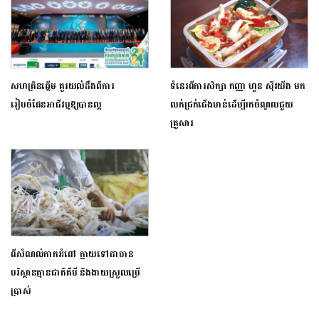
សហគ្រិនឆ្នើម គួរយល់ដឹងពីការ
ទំនេរពីការសិក្សា កញ្ញា ហួន ស៊ីវយីង មក
រៀបចំផែនអាជីវម្មឱ្យបានល្អ
លក់ជ្រក់ជើងមាន់ដើម្បីរកចំណូលជួយ
គ្រួសារ
ពីសំណល់កាកអំពៅ ក្លាយទៅជាចាន
បរិស្ថានគ្មានជាតិគីមី និងងាយស្រួលប្រើ
ប្រាស់