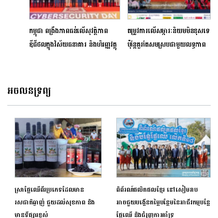
កម្ពុជា ពង្រឹងភាពធន់លើសុវត្ថិភាព
តម្រូវការលើសម្ភារៈនិយមមិនខុសទេ
ឌីជីថលក្នុងវិស័យធនាគារ និងហិរញ្ញវត្ថុ
ប៉ុន្តែគួរតែសមស្របជាមួយលទ្ធភាព
អចលនទ្រព្យ
ស្រាផ្លែឈើពីរប្រភេទដែលមាន
ពិព័រណ៍ផលិតផលខ្មែរ នៅសៀមរាប
រសជាតិឆ្ងាញ់ ជួយដល់សុខភាព និង
អាចជួយបង្កើនតម្លៃបន្ថែមនៃអាជីវកម្មបន្លែ
មានទីផ្សារខ្ពស់
ផ្លែឈើ និងជំរុញការគាំទ្រ