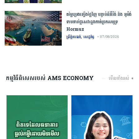
តម្លៃប្រេងឡើងថ្លៃវិញ បន្ទាប់ពីអ៊ីរ៉ង់ និង អូម៉ង់
ទាមទារថ្លៃសេវាឆ្លងកាត់ច្រកសមុទ្រ
Hormuz
,
ព្រឹត្តិការណ៍
សេដ្ឋកិច្ច
• 07/08/2026
កម្មវិធីពិសេសរបស់ AMS ECONOMY
មើលទាំងអស់ ➧