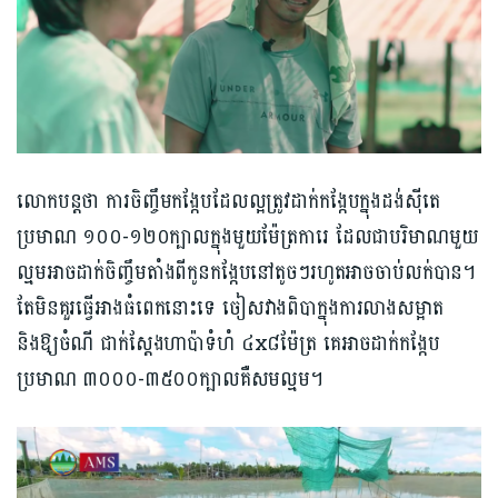
លោកបន្តថា ការចិញ្ចឹមកង្កែបដែលល្អត្រូវដាក់កង្កែបក្នុងដង់ស៊ីតេ
ប្រមាណ ១០០-១២០ក្បាលក្នុងមួយម៉ែត្រការេ ដែលជាបរិមាណមួយ
ល្មមអាចដាក់ចិញ្ចឹមតាំងពីកូនកង្កែបនៅតូចៗរហូតអាចចាប់លក់បាន។
តែមិនគួរធ្វើអាងធំពេកនោះទេ ចៀសវាងពិបាក្នុងការលាងសម្អាត
និងឱ្យចំណី ជាក់ស្ដែងហាប៉ាទំហំ ៤x៨ម៉ែត្រ គេអាចដាក់កង្កែប
ប្រមាណ ៣០០០-៣៥០០ក្បាលគឺសមល្មម។