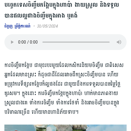
បច្ចេកទេសចិញ្ចឹមកង្កែបក្នុងហាប៉ា ងាយស្រួល និងទទួល
បានផលល្អជាងចិញ្ចឹមក្នុងអាង ឬតង់
ជំនួញ
,
ព្រឹត្តិការណ៍
31/05/2024
ការចិញ្ចឹមកង្កែប ជាមុខរបរមួយដែលកសិករនិយមចិញ្ចឹម ជាពិសេស
អ្នកដែលមានស្រះ ក៏ដូចជាដីដែលអាចជីកស្រះចិញ្ចឹមបាន ហើយ
តម្រូវការទីផ្សារកង្កែបក៏ល្អផងដែរ ជាមួយនឹងការទទួលបានតម្លៃថ្លៃ
គួរសម។ ក្នុងនោះ ការចិញ្ចឹមកង្កែបក្នុងហាប៉ា ហាក់មានភាពងាយ
ស្រួលជាងគេ ទាំងការចិញ្ចឹម ទាំងការថែទាំ និងអាចចិញ្ចឹមបានក្នុង
បរិមាណច្រើន ហើយមានហានិភ័យទាប។