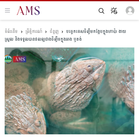
ព្រឹត្តិការណ៍
ជំនួញ
បច្ចេកទេសចិញ្ចឹមកង្កែបក្នុងហាប៉ា ងាយ
ស្រួល និងទទួលបានផលល្អជាងចិញ្ចឹមក្នុងអាង ឬតង់