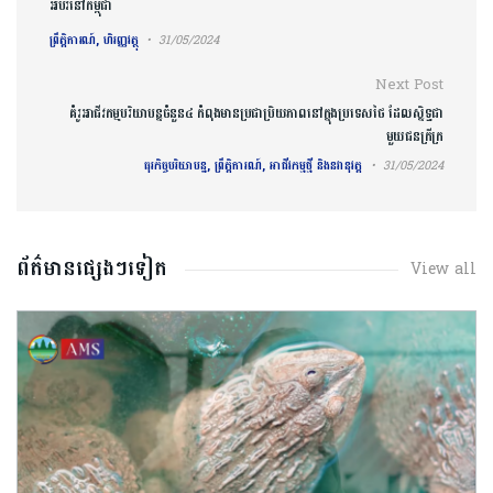
អប់រំនៅកម្ពុជា
ព្រឹត្តិការណ៍, ហិរញ្ញវត្ថុ
31/05/2024
Next Post
គំរូអាជីវកម្មបរិយាបន្នចំនួន៤ កំពុងមានប្រជាប្រិយភាពនៅក្នុងប្រទេសថៃ ដែលស្និទ្ធជា
មួយជនក្រីក្រ
ធុរកិច្ចបរិយាបន្ន, ព្រឹត្តិការណ៍, អាជីវកម្មថ្មី និងនវានុវត្ត
31/05/2024
ព័ត៌មានផ្សេងៗទៀត
View all