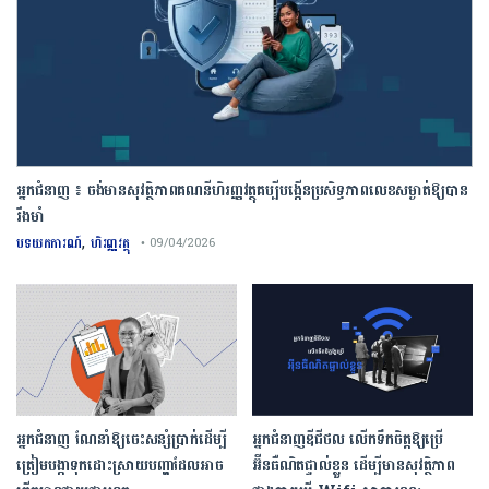
អ្នកជំនាញ ៖ ចង់មានសុវត្ថិភាពគណនីហិរញ្ញវត្ថុគប្បីបង្កើនប្រសិទ្ធភាពលេខសម្ងាត់ឱ្យបាន
រឹងមាំ
,
បទយកការណ៍
ហិរញ្ញវត្ថុ
• 09/04/2026
អ្នកជំនាញ ណែនាំឱ្យចេះសន្សំប្រាក់ដើម្បី
អ្នកជំនាញឌីជីថល លើកទឹកចិត្តឱ្យប្រើ
ត្រៀមបង្កាទុកដោះស្រាយបញ្ហាដែលអាច
អ៊ីនធឺណិតផ្ទាល់ខ្លួន ដើម្បីមានសុវត្ថិភាព