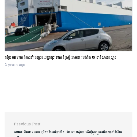
ជប៉ុន ហាមឃាត់ការនាំចេញរថយន្តជជុះទៅកាន់រុស្ស៊ី អាចខាតបង់ជិត ២ ពាន់លានដុល្លារ
2 years ago
Post navigation
Previous Post
ធនាគារពិភពលោកអនុម័តថវិកាបន្ថែមជិត ៨០ លានដុល្លារដើម្បីចូលរួមលើកកម្ពស់វិស័យ