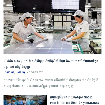
អាម៉េរិក ដាក់ពន្ធ ១៥ % លើទំនិញផលិតពីប៉ូលីស៊ីលីកូន ដែលជាធាតុផ្សំសំខាន់នៅក្នុង
បន្ទះឈីប និងផ្ទាំងសូឡា
,
ព្រឹត្តិការណ៍
សេដ្ឋកិច្ច
• 07/08/2026
សហរដ្ឋអាម៉េរិក បានដំឡើងពន្ធ ១៥ ភាគរយ លើមុខទំនិញទាំងឡាយណាផលិតពីប៉ូលី
ស៊ីលីកូនដែលជាសារធាតុសំខាន់នៅក្នុងបន្ទះឈីប និងផ្ទាំងសូឡា
កម្ពុជា​ត្រៀមអនុវត្ត​យុទ្ធសាស្ត្រ​ ​SME​ ​
២០២៦​-​២០៣០​ រំពឹងថានឹងក្លាយ​ជា​ចលករ​