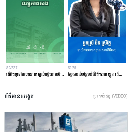
S2:E27
S1:E6
S
ម្ចីជាមួយធនាគារ
តើពិតឬទេដែលធនាគារផ្ដល់កម្ចីដោយមិនសិក្សាលើលទ្ធភាពសងត្រឡប់?
ស្វែងយល់បន្ថែមអំពីវិធីការពារខ្លួន ដើម្បីជៀសវាងពីការឆបោកតាមបច្ចេកវិទ្យាហិរញ្ញវត្ថុ!
ត
ព័ត៌មានសង្ខេប
ប្រភេទវីដេអូ (VIDEO)