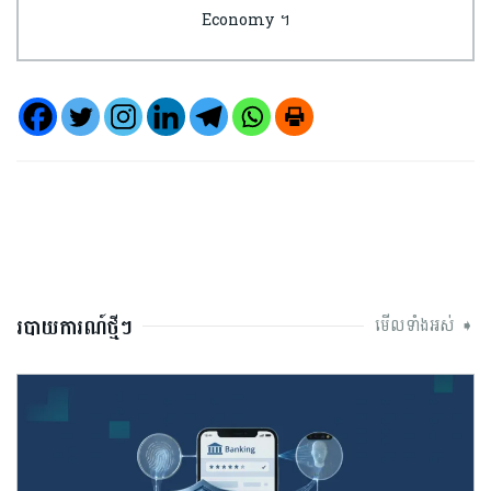
Economy ។
របាយការណ៍ថ្មីៗ
មើលទាំងអស់ ➧