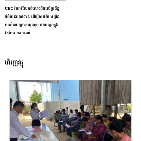
CBC ចែករំលែកចំណេះដឹងលើប្រព័ន្ធ
ព័ត៌មានឥណទាន ដើម្បីភាពរីកចម្រើន
របស់សហគ្រាសធុនតូច និងមធ្យមក្នុង
វិស័យទេសចរណ៍
ហិរញ្ញវត្ថុ