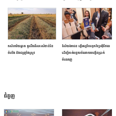
កសិរកវ័យឆ្លាត គួរដឹងពីសារសំខាន់នៃ
វិស័យឯកជន ផ្តើមប្រើបច្ចេកវិទ្យាឌីជីថល
ចំបើង និងជញ្ជ្រាំងស្រូវ
ដើម្បីកាត់បន្ថយចំណាយបង្កើនប្រាក់
ចំណេញ
ជំនួញ