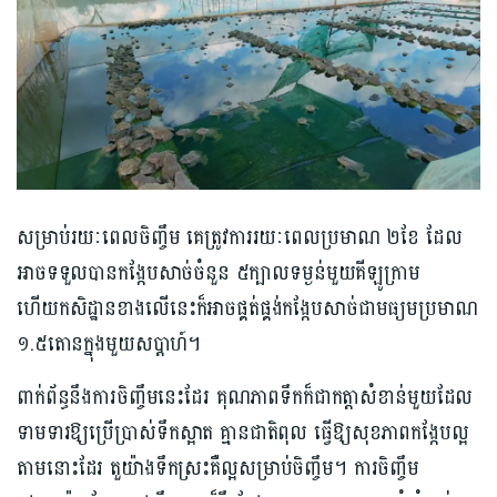
សម្រាប់រយៈពេលចិញ្ចឹម គេត្រូវការរយៈពេលប្រមាណ ២ខែ ដែល
អាចទទួលបានកង្កែបសាច់ចំនួន ៥ក្បាលទម្ងន់មួយគីឡូក្រាម
ហើយកសិដ្ឋានខាងលើនេះក៏អាចផ្គត់ផ្គង់កង្កែបសាច់ជាមធ្យមប្រមាណ
១.៥តោនក្នុងមួយសប្ដាហ៍។
ពាក់ព័ន្ធនឹងការចិញ្ចឹមនេះដែរ គុណភាពទឹកក៏ជាកត្តាសំខាន់មួយដែល
ទាមទារឱ្យប្រើប្រាស់ទឹកស្អាត គ្មានជាតិពុល ធ្វើឱ្យសុខភាពកង្កែបល្អ
តាមនោះដែរ តួយ៉ាងទឹកស្រះគឺល្អសម្រាប់ចិញ្ចឹម។ ការចិញ្ចឹម