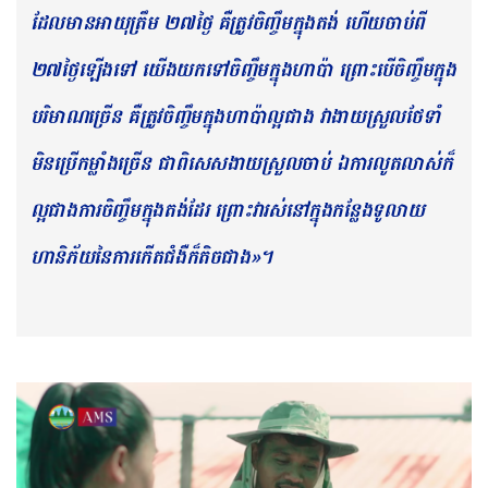
ដែលមានអាយុត្រឹម ២៧ថ្ងៃ គឺត្រូវចិញ្ចឹមក្នុងតង់ ហើយចាប់ពី
២៧ថ្ងៃឡើងទៅ យើងយកទៅចិញ្ចឹមក្នុងហាប៉ា ព្រោះបើចិញ្ចឹមក្នុង
បរិមាណច្រើន គឺត្រូវចិញ្ចឹមក្នុងហាប៉ាល្អជាង វាងាយស្រួលថែទាំ
មិនប្រើកម្លាំងច្រើន ជាពិសេសងាយស្រួលចាប់ ឯការលូតលាស់ក៏
ល្អជាងការចិញ្ចឹមក្នុងតង់ដែរ ព្រោះវារស់នៅក្នុងកន្លែងទូលាយ
ហានិភ័យនៃការកើតជំងឺក៏តិចជាង»។