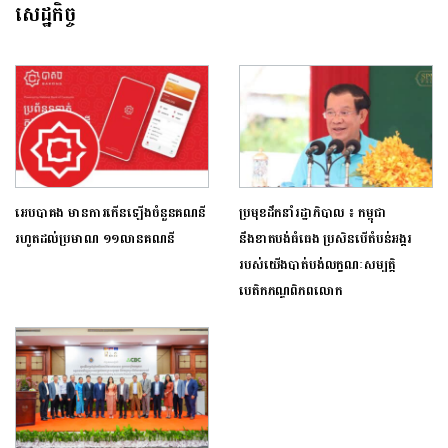
សេដ្ឋកិច្ច
អេបបាគង មានការកើនឡើងចំនួនគណនី
ប្រមុខដឹកនាំរដ្ឋាភិបាល ៖ កម្ពុជា
រហូតដល់ប្រមាណ ១១លានគណនី
នឹងខាតបង់ធំធេង ប្រសិនបើតំបន់អង្គរ
របស់យើងបាត់បង់លក្ខណៈសម្បត្តិ
បេតិកភណ្ឌពិភពលោក