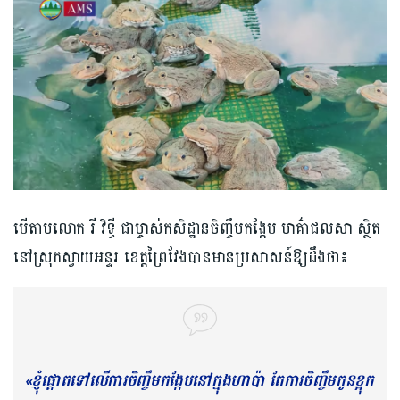
បើតាមលោក រី វិទ្ធី ជាម្ចាស់កសិដ្ឋានចិញ្ចឹមកង្កែប មាគ៌ាជលសា​ ស្ថិត
នៅស្រុកស្វាយអន្ទរ ខេត្តព្រៃវែងបានមានប្រសាសន៍ឱ្យដឹងថា៖
«ខ្ញុំផ្ដោតទៅលើការចិញ្ចឹមកង្កែបនៅក្នុងហាប៉ា តែការចិញ្ចឹមកូនខ្អុក