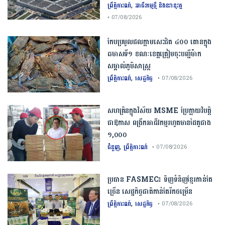
,
ព្រឹត្តិការណ៍
អាជីវកម្មថ្មី និងនវានុវត្ត
• 07/08/2026
កែប​ប្រមូល​ផល​ក្តាម​សេះ​ជិត​ ​៤០០ ​តោន​ក្នុង​
ឆមាស​ទី​១​ ​ខណៈ​ខេត្ត​ត្រៀម​ចុះបញ្ជី​ម៉ាក​
សម្គាល់​ភូមិសាស្ត្រ​
,
ព្រឹត្តិការណ៍
សេដ្ឋកិច្ច
• 07/08/2026
សហគ្រិនក្នុងវិស័យ MSME ប្រែក្លាយវិបត្តិ
ជាឱកាស ពង្រីកអាជីវកម្មរហូតមានដៃគូជាង
១,០០០
,
ជំនួញ
ព្រឹត្តិការណ៍
• 07/08/2026
ប្រធាន​​ ​FASMEC​៖​ ​ទិញ​ទំនិញ​ខ្មែរ​កាន់តែ​
ច្រើន​ ​សេដ្ឋកិច្ច​ជាតិ​កាន់តែ​រីកចម្រើន​
,
ព្រឹត្តិការណ៍
សេដ្ឋកិច្ច
• 07/08/2026