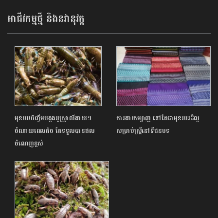
អាជីវកម្មថ្មី និងនវានុវត្ត
មុខរបរចិញ្ចឹមបង្កងអូស្ត្រាលីងាយៗ
ការងារតម្បាញ នៅតែជាមុខរបរដ៏ល្អ
ចំណាយពេលតិច តែទទួលបានផល
សម្រាប់ស្ត្រីនៅទីជនបទ
ចំណេញខ្ពស់