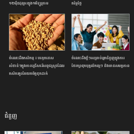
១២ម៉ឺនដុល្លារក្នុង១គីឡូក្រាម
តម្លៃថ្លៃ
ចំណេះដឹងកសិកម្ម ៖ បច្ចេកទេស
ចំណេះដឹងខ្លីៗសម្រាប់អ្នកជំនួញក្នុងការ
សំខាន់ៗក្នុងការជ្រើសរើសពូជស្រូវដែល
ថែរក្សាទុកបុគ្គលិកល្អៗ និងមានសមត្ថភាព
កសិករគួរតែយកចិត្តទុកដាក់
ជំនួញ