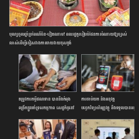
បុណ្យចូលឆ្នាំប្រពៃណីចិន-វៀតណាម! ពលរដ្ឋគួររៀបចំផែនការចំណាយឱ្យច្បាស់
លាស់ដើម្បីចៀសវាងការចាយវាយខុសខ្ទង់
តម្រូវការកម្ចីឥណទាន​ បាននឹងកំពុង
ការចាប់យក និងអនុវត្ត
ពង្រីកខ្លួនគាំទ្រសកម្មភាព សេដ្ឋកិច្ច​នៅ
បច្ចេកវិទ្យាហិរញ្ញវត្ថុ នឹងទទួលបានអត្ថ
ជនបទ
ប្រយោជន៍យ៉ាងធំធេងដល់សេដ្ឋកិច្ច
ជាតិកម្ពុជា