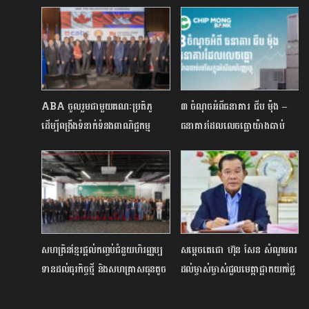
ABA ចូលរួមជាមួយគណៈប្រតិភូ
៣ ចំណុចអំពីធនាគារ ជីប ម៉ុង –
ដើម្បីពង្រឹងទំនាក់ទំនងពាណិជ្ជកម្ម
ធនាគារដែលលេចធ្លោយ៉ាងឆាប់
កម្ពុជា–កាណាដា
រហ័សក្នុងវិស័យហិរញ្ញវត្ថុ
សហគ្រិនខ្មែរផ្ដល់កញ្ចប់ជំនួយហិរញ្ញប្ប
សម្ដេចតេជោ ហ៊ុន សែន សំណូមពរ
ទានដល់ធុរកិច្ចថ្មី និងសហគ្រាសធុនតូច
ដល់ម្ចាស់ម្ចាស់ជួលមេត្តាផ្អាកយកថ្លៃ
និងមធ្យម
ឈ្នួលពីកម្មករ កម្មការិនីនៅតំបន់បិទ
ខ្ទប់