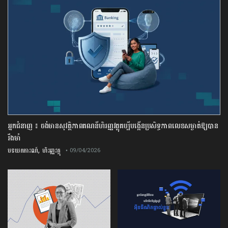
អ្នកជំនាញ ៖ ចង់មានសុវត្ថិភាពគណនីហិរញ្ញវត្ថុគប្បីបង្កើនប្រសិទ្ធភាពលេខសម្ងាត់ឱ្យបាន
រឹងមាំ
,
បទយកការណ៍
ហិរញ្ញវត្ថុ
• 09/04/2026