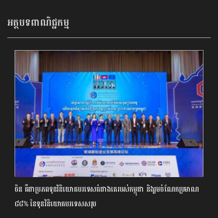
អត្ថបទពាណិជ្ជកម្ម
ចិន គឺជាប្រភពទុនវិនិយោគបរទេសធំជាងគេរបស់កម្ពុជា និងរួមចំណែកប្រមាណ
៨៨% នៃទុនវិនិយោគបរទេសសរុប