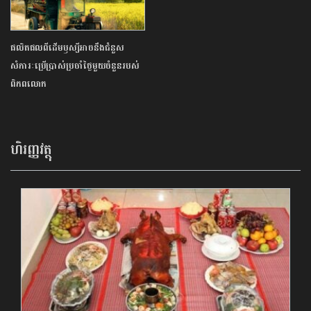
ផលិតផលពីដើមឫស្សីអាចនឹងជំនួស
សំភារៈប្រើប្រាស់ប្រចាំថ្ងៃមួយចំនួនរបស់
ពិភពលោក
ហិរញ្ញវត្ថុ