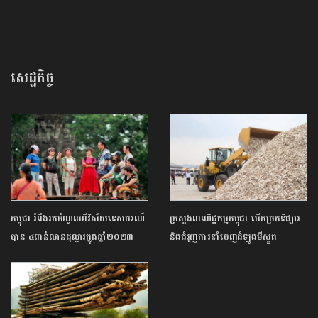
សេដ្ឋកិច្ច
កម្ពុជា ​រំពឹង​រកចំណូល​ពី​វិ​ស័យ​ទេសចរណ៍
ក្រសួងពាណិជ្ជកម្មកម្ពុជា បើកច្រកទីផ្សារ
បាន ​​​៤​ពាន់​លាន​ដុល្លារ​ក្នុង​ឆ្នាំ​២​០​២​៣​
និងជំរុញការនាំចេញដំឡូងមីស្ងួត