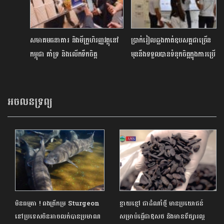
សមាគមធនាគារ និងមីក្រូហិរញ្ញវត្ថុនៅ
ប្រាក់រៀលឆ្លងកាត់ឧបសគ្គជាច្រើ​ន
កម្ពុជា គាំទ្រ និងលើកទឹកចិត្ត
មុននឹងទទួលបានទំនុកចិត្តក្នុងការប្រើ
អតិថិជនឱ្យទូទាត់តាមប្រព័ន្ធ
ប្រាស់ដូចសព្វថ្ងៃ
អេឡិចត្រូនិក
អចលនទ្រព្យ
មិនធម្មតា ! ពងត្រីកម្រ Sturgeon
ខ្ជាយខ្មៅ ជាដំណាំថ្មី មានប្រយោជន៍
នៅប្រទេសចិនអាចលក់បានប្រមាណ
សម្រាប់ធ្វើជាឱសថ និងមានទីផ្សារល្អ