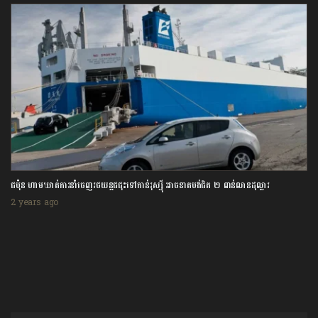
ជប៉ុន ហាមឃាត់ការនាំចេញរថយន្តជជុះទៅកាន់រុស្ស៊ី អាចខាតបង់ជិត ២ ពាន់លានដុល្លារ
2 years ago