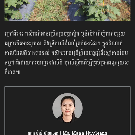
ក្រៅពីនេះ កសិករក៏អាចប្រើគម្របប្លាស្ទិក ឬចំបើងដើម្បីកាត់បន្ថយ
អត្រាកើតមានរុយស និងទ្រីបលើដំណាំត្រប់ផងដែរ។ ក្នុងដំណាក់
កាលដែលពិបាកទប់ទល់ កសិករអាចប្រើថ្នាំរូបមន្តផ្សំពីស្ដៅតាមបែប
ធម្មជាតិដោយការបាញ់នៅលើដី ឬលើស្លឹកដើម្បីគ្រប់គ្រងពពួករុយស
ក៏បាន៕
កញ្ញា ម៉ាន់ ហ៊ុយលាង | Ms. Mann Huyleang