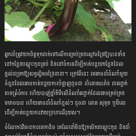
អ្នកដាំត្រូវយកចិត្តទុកដាក់ទៅលើការគ្រប់គ្រងស្មៅចង្រៃឱ្យបានទាំង
នៅកន្លែងបណ្ដុះកូនត្រប់ និងនៅចំការដើម្បីកាត់បន្ថយកន្លែងដែល
ផ្ដល់ជម្រកឱ្យសត្វល្អិតចង្រៃនានា។ ក្រៅពីនេះ គេអាចដាំដំណាំមួយ
ចំនួនដែលអាចកាត់បន្ថយការបំផ្លាញដូចជា ដាំពោតបារាំង ជាអន្ទាក់
តាមព្រំចំការ ហើយបាញ់ថ្នាំគីមីលើដំណាំអន្ទាក់ដែលអាចគ្រប់គ្រង
មមាចបាន ហើយអាចដាំដំណាំខ្ពស់ៗ ដូចជា ពោត សូគូម ឬមីលេ
ដើម្បីកាត់បន្ថយការវាយប្រហារពីរុយស។
ចំណែកឯវិធានការមេកានិច គេណែនាំមិនឱ្យកសិករបណ្ដុះកូន និងដាំ