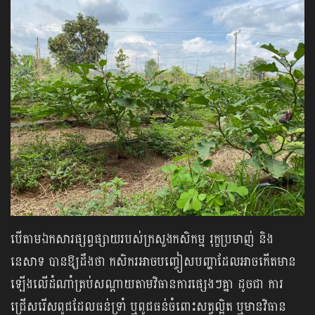
បើតាមឯកសារផ្សព្វផ្សាយរបស់ក្រសួងកសិកម្ម រុក្ខប្រមាញ់ និង
នេសាទ បានឱ្យដឹងថា កសិករអាចបញ្ចៀសបញ្ហាដែលអាចកើតមាន
ឡើងលើដំណាំត្រប់សណ្តាយតាមវិធានការផ្សេងៗគ្នា ដូចជា ការ
ជ្រើសរើសពូជដែលធន់ទ្រាំ ឬពូជធន់ចំពោះសត្វល្អិត ឬមានវិធាន