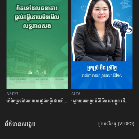
S2:E27
S1:E6
S
ម្ចីជាមួយធនាគារ
តើពិតឬទេដែលធនាគារផ្ដល់កម្ចីដោយមិនសិក្សាលើលទ្ធភាពសងត្រឡប់?
ស្វែងយល់បន្ថែមអំពីវិធីការពារខ្លួន ដើម្បីជៀសវាងពីការឆបោកតាមបច្ចេកវិទ្យាហិរញ្ញវត្ថុ!
ត
ព័ត៌មានសង្ខេប
ប្រភេទវីដេអូ (VIDEO)