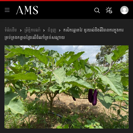
ព្រឹត្តិការណ៍
ជំនួញ
កសិករឆ្លាតវៃ គួរយល់ដឹងពីវិធានការក្នុងការ
គ្រប់គ្រងកត្តាចង្រៃលើដំណាំត្រប់សណ្ដាយ