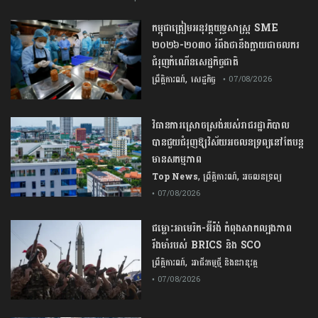
កម្ពុជា​ត្រៀមអនុវត្ត​យុទ្ធសាស្ត្រ​ ​SME​ ​
២០២៦​-​២០៣០​ រំពឹងថានឹងក្លាយ​ជា​ចលករ​
ជំរុញ​កំណើន​សេដ្ឋកិច្ច​ជាតិ​
,
ព្រឹត្តិការណ៍
សេដ្ឋកិច្ច
• 07/08/2026
វិធានការស្រោចស្រង់របស់រាជរដ្ឋាភិបាល​
បាន​ជួយ​ជំរុញឱ្យវិស័យ​អចលនទ្រព្យនៅតែបន្ត​
មានសកម្មភាព
,
,
Top News
ព្រឹត្តិការណ៍
អចលនទ្រព្យ
• 07/08/2026
ជម្លោះ​អាមេរិក​-​អ៊ីរ៉ង់​ ​កំពុង​សាកល្បង​ភាព​
រឹងមាំ​របស់​ ​BRICS​ ​និង​ ​SCO​
,
ព្រឹត្តិការណ៍
អាជីវកម្មថ្មី និងនវានុវត្ត
• 07/08/2026