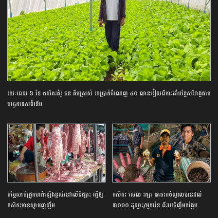
រយៈពេល ៦ ខែ កសិករគំរូ ចន គឹមស្រស់ រកប្រាក់ចំណេញ ៤០ លានរៀលពីការដាំបន្លែសរីរាង្គតាម
បច្ចេកទេសទំនើប
តម្លៃ​សាច់​ជ្រូក​ហក់​ឡើង​ខ្ពស់​នៅលើ​ទីផ្សារ​ ធ្វើឱ្យ​
កសិករ ​សេល ​រក្សា​ ​អាច​រក​ចំណូល​បាន​ដល់​ ​
កសិករ​មាន​ស្នាមញញឹម​
៣០០០​ ​ដុល្លារ​/​មួយ​ខែ ​ពីរបរ​ចិញ្ចឹម​កង្កែប