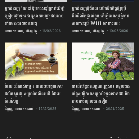
អ្នកជំនាញ ណែនាំឱ្យចេះសន្សំប្រាក់ដើម្បី
អ្នកជំនាញឌីជីថល លើកទឹកចិត្តឱ្យប្រើ
ត្រៀមបង្កាទុកដោះស្រាយបញ្ហាដែលអាច
អ៊ីនធឺណិតផ្ទាល់ខ្លួន ដើម្បីមានសុវត្ថិភាព
កើតមានជាយថាហេតុ
ជាងការប្រើ Wifi​ សាធារណៈ
,
,
បទយកការណ៍
ហិរញ្ញវត្ថុ
បទយកការណ៍
ហិរញ្ញវត្ថុ
• 16/02/2026
• 10/03/2026
ចំណេះដឹងកសិកម្ម ៖ ងាយៗបច្ចេកទេស
ការដាំបន្លែជាលក្ខណៈគ្រួសារ ទទួលបាន
ផលិតស្កររងូ សម្រាប់ផលិតមេជី និងមេ
បន្លែសុវត្ថិភាពសម្រាប់ទទួលទានផង និង
ចំណីសត្វ
អាចរកចំណូលបានទៀត
,
,
ជំនួញ
បទយកការណ៍
ជំនួញ
បទយកការណ៍
• 19/11/2025
• 20/11/2025