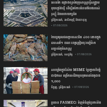
​អាមេរិក​ ពង្រាងច្បាប់​យុទ្ធសាស្ត្រ​ធ្វើ​សង្គ្រាម​
នុយក្លេអ៊ែរ​ថ្មី ដើម្បីទប់ការគំរាមកំហែងរបស់​
រុស្ស៊ី និងមហាយក្សចិន
,
ព្រឹត្តិការណ៍
អាជីវកម្មថ្មី និងនវានុវត្ត
• 07/08/2026
កែប​ប្រមូល​ផល​ក្តាម​សេះ​ជិត​ ​៤០០ ​តោន​ក្នុង​
ឆមាស​ទី​១​ ​ខណៈ​ខេត្ត​ត្រៀម​ចុះបញ្ជី​ម៉ាក​
សម្គាល់​ភូមិសាស្ត្រ​
,
ព្រឹត្តិការណ៍
សេដ្ឋកិច្ច
• 07/08/2026
សហគ្រិនក្នុងវិស័យ MSME ប្រែក្លាយវិបត្តិ
ជាឱកាស ពង្រីកអាជីវកម្មរហូតមានដៃគូជាង
១,០០០
,
ជំនួញ
ព្រឹត្តិការណ៍
• 07/08/2026
ប្រធាន​​ ​FASMEC​៖​ ​ទិញ​ទំនិញ​ខ្មែរ​កាន់តែ​