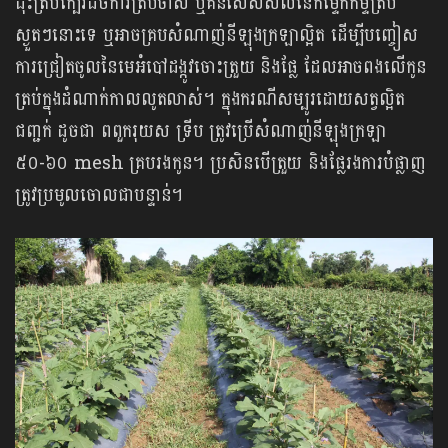
ដុះត្រប់ក្បែរដីចំការត្រប់ចាស់ ឬគំនសេសសល់នៃកម្ទេកកម្ទីត្រប់
ស្ងួតៗនោះទេ ឬអាចគ្របសំណាញ់នីឡុងក្រឡាល្អិត ដើម្បីបញ្ចៀស
ការជ្រៀតចូលនៃមេអំបៅដង្កូវចោះត្រួយ និងផ្លែ ដែលអាចពងលើកូន
ត្រប់ក្នុងដំណាក់កាលលូតលាស់។ ក្នុងករណីសម្បូរដោយសត្វល្អិត
ជញ្ជក់ ដូចជា ពពួករុយស ទ្រីប ត្រូវប្រើសំណាញ់នីឡុងក្រឡា
៥០-៦០ mesh គ្របរងកូន។ ប្រសិនបើត្រួយ និងផ្លែរងការបំផ្លាញ
ត្រូវប្រមូលចោលជាបន្ទាន់។