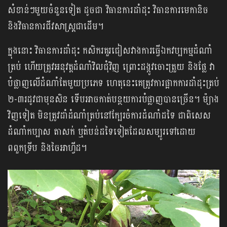
សំខាន់ៗមួយចំនួនទៀត ដូចជា វិធានការដាំដុះ វិធានការមេកានិច
និងវិធានការជីវសាស្ត្រជាដើម។
ក្នុងនោះ វិធានការដាំដុះ កសិករគួរជៀសវាងការធ្វើឯកវប្បកម្មដំណាំ
ត្រប់ ហើយត្រូវអនុវត្តដំណាំវិលជុំវិញ ព្រោះដង្កូវចោះត្រួយ និងផ្លែ វា
បំផ្លាញលើដំណាំតែមួយប្រភេទ ហេតុនេះគេត្រូវការផ្អាកការដាំដុះត្រប់
២-៣រដូវជាមុនសិន ទើបអាចកាត់បន្ថយការបំផ្លាញបានច្រើន។ ម៉្យាង
វិញទៀត មិនត្រូវដាំដំណាំត្រប់នៅក្បែរចំការដំណាំដទៃ ជាពិសេស
ដំណាំកប្បាស តាសក់ ឬតំបន់ដទៃទៀតដែលសម្បូរទៅដោយ
ពពួកទ្រីប និងចៃអាហ្វីដ។