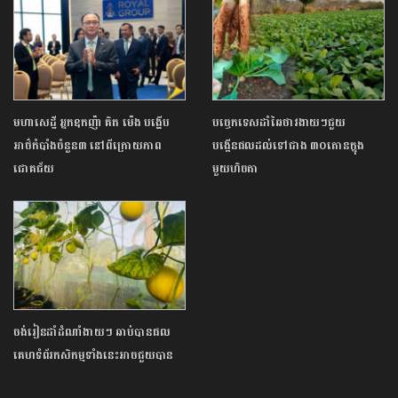
មហាសេដ្ឋី អ្នកឧកញ៉ា គិត ម៉េង បង្ហើប
បច្ចេកទេសដាំឆៃថាវងាយៗជួយ
អាថ៌កំបាំងចំនួន៣ នៅពីក្រោយភាព
បង្កើនផលដល់ទៅជាង ៣០តោនក្នុង
ជោគជ័យ
មួយហិចតា
ចង់រៀនដាំដំណាំងាយៗ ឆាប់បានផល
គេហទំព័រកសិកម្មទាំងនេះអាចជួយបាន