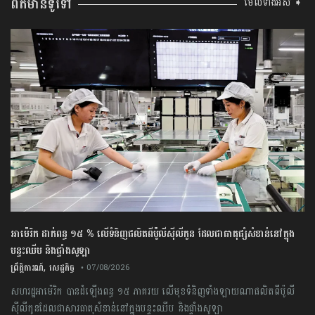
ព័ត៌មានទូទៅ
មើលទាំងអស់ ➧
អាម៉េរិក ដាក់ពន្ធ ១៥ % លើទំនិញផលិតពីប៉ូលីស៊ីលីកូន ដែលជាធាតុផ្សំសំខាន់នៅក្នុង
បន្ទះឈីប និងផ្ទាំងសូឡា
,
ព្រឹត្តិការណ៍
សេដ្ឋកិច្ច
• 07/08/2026
សហរដ្ឋអាម៉េរិក បានដំឡើងពន្ធ ១៥ ភាគរយ លើមុខទំនិញទាំងឡាយណាផលិតពីប៉ូលី
ស៊ីលីកូនដែលជាសារធាតុសំខាន់នៅក្នុងបន្ទះឈីប និងផ្ទាំងសូឡា