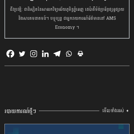
ជីវប្រវត្តិ: ជានិស្សិតនៃសាលកវិទ្យាល័យភូមិន្ទភ្នំពេញ ដេប៉ាតឺម៉ង់ប្រព័ន្ធផ្សព្វផ្សាយ
និងសារគមនាគមន៍។ បច្ចុប្បន្ន ជាអ្នករាយការណ៍ព័ត៌មាននៅ AMS
Economy ។
របាយការណ៍ថ្មីៗ
មើលទាំងអស់ ➧