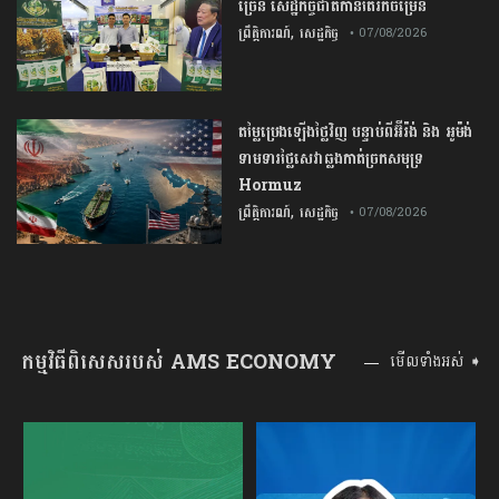
ច្រើន​ ​សេដ្ឋកិច្ច​ជាតិ​កាន់តែ​រីកចម្រើន​
,
ព្រឹត្តិការណ៍
សេដ្ឋកិច្ច
• 07/08/2026
តម្លៃប្រេងឡើងថ្លៃវិញ បន្ទាប់ពីអ៊ីរ៉ង់ និង អូម៉ង់
ទាមទារថ្លៃសេវាឆ្លងកាត់ច្រកសមុទ្រ
Hormuz
,
ព្រឹត្តិការណ៍
សេដ្ឋកិច្ច
• 07/08/2026
កម្មវិធីពិសេសរបស់ AMS ECONOMY
មើលទាំងអស់ ➧