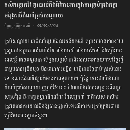
កសិករឆ្លាតវៃ គួរយល់ដឹងពីវិធានការក្នុងការគ្រប់គ្រងកត្តា
ចង្រៃលើដំណាំត្រប់សណ្ដាយ
ជំនួញ
,
ព្រឹត្តិការណ៍
05/09/2024
ត្រប់សណ្ដាយ ជាដំណាំមួយដែលគេនិយមដាំ ព្រោះវាមានភាពងាយ
ស្រួលជាងប្រភេទដំណាំដទៃ ទាំងការដាំ ទាំងការថែទាំ និងប្រើរយៈ
ពេលខ្លី អាចទទួលបានទិន្នផលខ្ពស់ ជាពិសេសគេអាចយកទៅច្នៃធ្វើ
ជាម្ហូបបានច្រើនមុខ មិនថាជាការចម្អិន ឬធ្វើជាបន្លែផ្ទាប់ស្រស់នោះ
ទេ ខណៈដែលទីផ្សារក៏មានភាពទូលាយ។ ប៉ុន្តែ ទោះជាយ៉ាងណា
ដំណាំត្រប់សណ្ដាយ ឬត្រប់វែងនេះ ក៏ងាយនឹងរងការទន្ទ្រានពីពពួក
សត្វចង្រៃ និងកត្តាធម្មជាតិផងដែរ ដែលអ្នកដាំ ជាពិសេស កសិករ
ត្រូវតែមានការយល់ដឹងឱ្យបានច្បាស់ទៅលើការការគ្រប់គ្រងដោយ
ប្រើវិធានការមួយចំនួន។