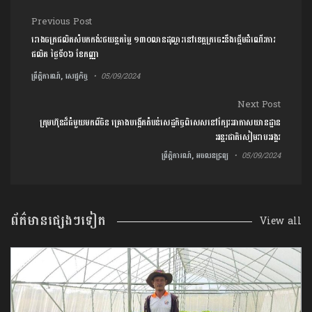
Post navigation
Previous Post
រោងចក្រផលិតសំបកកង់រថយន្តតម្លៃ ​១៣០លាន​ដុល្លារនៅខេត្តក្រចេះនឹងផ្តើមដំណើរការ
ផលិត ថ្ងៃទី០៦ ខែកញ្ញា
ព្រឹត្តិការណ៍, សេដ្ឋកិច្ច
05/09/2024
Next Post
ក្រុមហ៊ុនដ៏ធំមួយមកពី​ចិន​ គ្រោង​បង្កើត​តំបន់​សេដ្ឋកិច្ចពិសេស​នៅក្បែរអាកាស​យានដ្ឋាន
អន្តរជាតិ​សៀមរាបអង្គរ​
ព្រឹត្តិការណ៍, អចលនទ្រព្យ
05/09/2024
ព័ត៌មានផ្សេងៗទៀត
View all