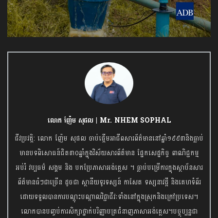
លោក ញ៉ែម សុផល | Mr. NHEM SOPHAL
ជីវប្រវត្តិ: លោក ញ៉ែម សុផល ចាប់ផ្តើមអាជីពសារព័ត៌មាននៅឆ្នាំ១៩៩៣និងធ្លាប់
មានបទពិសោធន៍ជិត៣០ឆ្នាំក្នុងវិស័យសារព័ត៌មាន ផ្នែកសេដ្ឋកិច្ច ពាណិជ្ជកម្ម
អប់រំ វប្បធម៌ សង្គម និង បកប្រែភាសាអង់គ្លេស ។ ធ្លាប់បម្រើការក្នុងស្ថាប័នសារ
ព័ត៌មានធំៗជាច្រើន ដូចជា ស្ថានីយទូរទស្សន៍ កាសែត ទស្សនាវដ្តី និងគេហទំព័រ
ដោយទទួលបានការបណ្តុះបណ្តាលវិជ្ជាជីវៈទាំងនៅក្នុងស្រុកនិងក្រៅប្រទេស។
លោកបានបញ្ចប់ការសិក្សាថ្នាក់បរិញ្ញាបត្រជំនាញភាសាអង់គ្លេស។បច្ចុប្បន្នជា