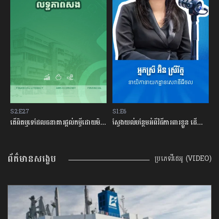
S2:E27
S1:E6
S
ម្ចីជាមួយធនាគារ
តើពិតឬទេដែលធនាគារផ្ដល់កម្ចីដោយមិនសិក្សាលើលទ្ធភាពសងត្រឡប់?
ស្វែងយល់បន្ថែមអំពីវិធីការពារខ្លួន ដើម្បីជៀសវាងពីការឆបោកតាមបច្ចេកវិទ្យាហិរញ្ញវត្ថុ!
ត
ព័ត៌មានសង្ខេប
ប្រភេទវីដេអូ (VIDEO)