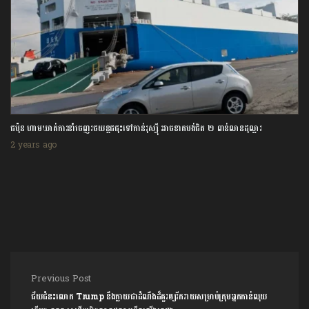
ជប៉ុន ហាមឃាត់ការនាំចេញរថយន្តជជុះទៅកាន់រុស្ស៊ី អាចខាតបង់ជិត ២ ពាន់លានដុល្លារ
2 years ago
Post navigation
Previous Post
ជ័យជំនះលោក Trump នឹងក្លាយជាដំណឹងដ៏គួរឲ្យរីករាយសម្រាប់ក្រុមអ្នកកាន់លុយ