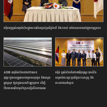
ជប៉ុនបន្តផ្តល់កញ្ចប់ថវិកាក្នុងការលើកកម្ពស់ប្រព័ន្ធថែទាំ និងវះកាត់ នៅតាមសហគមន៍ក្នុងខេត្តក្រចេះ
ADB អនុម័តថវិកាជាង៨២លាន
ជប៉ុន ផ្តល់ថវិកាជិត២៧ម៉ឺនដុល្លារអាម៉េរិក
ដុល្លារជួយសម្រួលសហគ្រាសធុនតូច និងមធ្យម
សម្រាប់ការស្តារប្រព័ន្ធធារាសាស្ត្រ និង
ក្នុងស្រុក ឱ្យទទួលបានហិរញ្ញប្បទាន ដើម្បី
ការសាងសង់ស្ពាន
វិនិយោគលើបច្ចេកវិទ្យាសន្សំសំចៃថាមពល