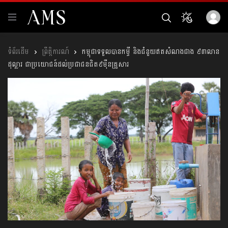
ព្រឹត្តិការណ៍
កម្ពុជាទទួលបានកម្ចី និងជំនួយឥតសំណងជាង ៩៣លាន
ដុល្លារ ជាប្រយោជន៍ដល់ប្រជាជនជិត៩ម៉ឺនគ្រួសារ