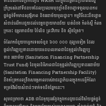
ទានដល់ការពង្រីកបរិក្ខារ WASH នៅក្នុងខេត្តមានប្រជាពលរដ្ឋ
ក្រីក្ររស់នៅទីជនបទដែលប្រឈមមុខខ្លាំងនឹងបញ្ហាទទួលបានការ
ផ្គត់ផ្គង់ទឹកមានសុវត្ថិភាព និងអនាម័យមូលដ្ឋាន។ កម្មវិធីនេះនឹងផ្តោត
សំខាន់លើការជួយដល់ខេត្តបន្ទាយមានជ័យ បាត់ដំបង កំពង់ស្ពឺ កំពត
ក្រចេះ ឧត្តរមានជ័យ ប៉ៃលិន ព្រះវិហារ និង ស្ទឹងត្រែង។
ចំណែកជំនួយបច្ចេកទេសចំនួន ៦០០ ០០០ ដុល្លារទៀត ដែល
ផ្តល់ហិរញ្ញប្បទានដោយបរធនបាលភាពជាដៃគូផ្តល់ហិរញ្ញប្ប
ទាន អនាម័យ (Sanitation Financing Partnership
Trust Fund) នៃមូលនិធិភាពជាដៃគូផ្តល់ហិរញ្ញប្បទានអនាម័យ
(Sanitation Financing Partnership Facility)
នឹងគាំទ្រការពង្រឹងសមត្ថភាពរបស់រាជរដ្ឋាភិបាលក្នុងការធ្វើកំណែ
ទម្រង់វិស័យសំខាន់ៗទាក់ទងនឹងផ្នែកនេះ។
សូមជម្រាបថា ADB ជាដៃគូយូរអង្វែងក្នុងការជួយដល់វិស័យផ្គត់ផ្គង់