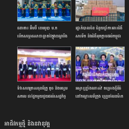
ធនាគារ អ៊ឹមប៊ី ខេមបូឌា ម.ក ​
រដ្ឋាភិបាលចិន ជំនួយថ្នាំការពារជំងឺ
បើកសម្ពោធសាខាឆ្លាតវៃក្នុងខណ្ឌបឹង
សារទឹក និងជំងឺអុតក្តាមដល់កម្ពុជា
កេងកងដើម្បីផ្តល់ភាពងាយស្រួលដល់
អតិថិជន
ទិវាសហគ្រាសធុនមីក្រូ តូច និងមធ្យម
អស្ចារ្យខ្លាំងណាស់! គម្រោងថ្មីដ៏ធំ
សកល ជាផ្នែកមួយជួយដល់សេដ្ឋកិច្ច
នៅកណ្តាលទីក្រុង ហ្រ្គេនលែនម៉ាក
ជាតិ
២៧១ របស់ ជីប ម៉ុង លែន
ប្រកាសបើកលក់ជាផ្លូវការហើយ
អាជីវកម្មថ្មី និងនវានុវត្ត