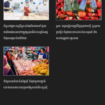
ជំនួសឱ្យការប្រើប្រាស់ផលិតផលនាំចូល
ស្រា ចម្រាញ់ចេញពីផ្លែស្វាយចន្ទី ឬស្វាយ
ផលិតផលលេខ២ក្នុងស្រុកគឺជាជម្រើសល្អ
ក្រយ៉ូវ កំពុងមានការចាប់អារម្មណ៍ និង
បំផុតសម្រាប់អតិថិជន
មានតម្រូវការគួរសម
ទីផ្សារសាច់មាន់សិង្ហបុរី កំពុងជួបបញ្ហាធំ
ដោយសារការសម្រេចចិត្តរបស់ម៉ាឡេស៊ី