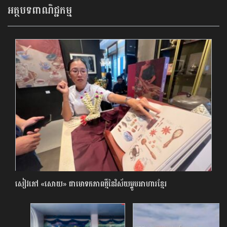
អត្ថបទពាណិជ្ជកម្ម
សៀវភៅ «សោយ» ជាមោទកភាពថ្មីនៃវិស័យម្ហូបអាហារខ្មែរ