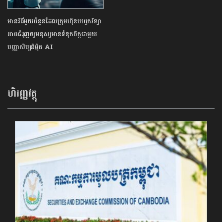
មានវិធីមួយចំនួនដែលក្រុមហ៊ុនបច្ចេកវិទ្យា
អាចជំរុញឲ្យមនុស្សមានទំនុកចិត្តជាមួយ
បញ្ញាសិប្បនិមិ្មត AI
ហិរញ្ញវត្ថុ