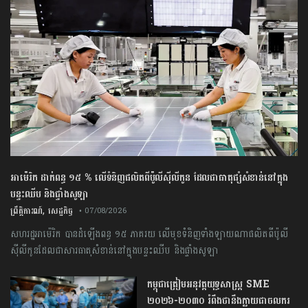
អាម៉េរិក ដាក់ពន្ធ ១៥ % លើទំនិញផលិតពីប៉ូលីស៊ីលីកូន ដែលជាធាតុផ្សំសំខាន់នៅក្នុង
បន្ទះឈីប និងផ្ទាំងសូឡា
,
ព្រឹត្តិការណ៍
សេដ្ឋកិច្ច
• 07/08/2026
សហរដ្ឋអាម៉េរិក បានដំឡើងពន្ធ ១៥ ភាគរយ លើមុខទំនិញទាំងឡាយណាផលិតពីប៉ូលី
ស៊ីលីកូនដែលជាសារធាតុសំខាន់នៅក្នុងបន្ទះឈីប និងផ្ទាំងសូឡា
កម្ពុជា​ត្រៀមអនុវត្ត​យុទ្ធសាស្ត្រ​ ​SME​ ​
២០២៦​-​២០៣០​ រំពឹងថានឹងក្លាយ​ជា​ចលករ​