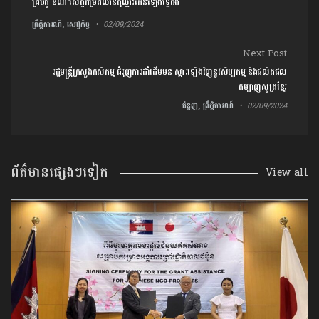
គ្រីបតូ ខណៈសេដ្ឋីកម្រិតលានដុល្លារកើនឡើងទ្វេដង
ព្រឹត្តិការណ៍, សេដ្ឋកិច្ច
02/09/2024
Next Post
រដ្ឋមន្ដ្រីក្រសួងកសិកម្ម ជំរុញការដាំដើមមន ស្ដារឡើងវិញនូវសិប្បកម្ម និងផលិតផល
តម្បាញសូត្រខ្មែរ
ជំនួញ, ព្រឹត្តិការណ៍
02/09/2024
ព័ត៌មានផ្សេងៗទៀត
View all