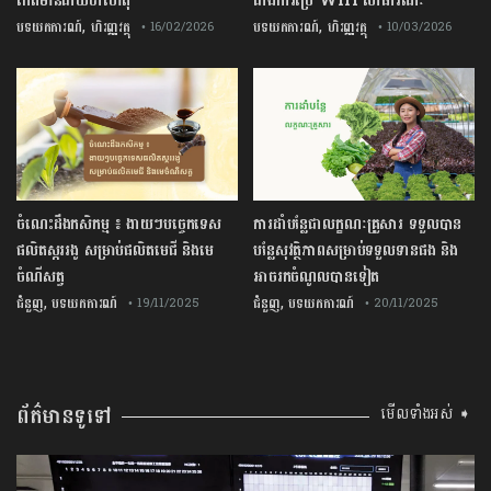
កើតមានជាយថាហេតុ
ជាងការប្រើ Wifi​ សាធារណៈ
,
,
បទយកការណ៍
ហិរញ្ញវត្ថុ
បទយកការណ៍
ហិរញ្ញវត្ថុ
• 16/02/2026
• 10/03/2026
ចំណេះដឹងកសិកម្ម ៖ ងាយៗបច្ចេកទេស
ការដាំបន្លែជាលក្ខណៈគ្រួសារ ទទួលបាន
ផលិតស្កររងូ សម្រាប់ផលិតមេជី និងមេ
បន្លែសុវត្ថិភាពសម្រាប់ទទួលទានផង និង
ចំណីសត្វ
អាចរកចំណូលបានទៀត
,
,
ជំនួញ
បទយកការណ៍
ជំនួញ
បទយកការណ៍
• 19/11/2025
• 20/11/2025
ព័ត៌មានទូទៅ
មើលទាំងអស់ ➧