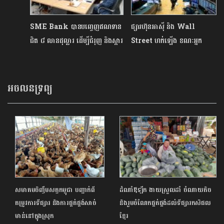
SME Bank បានបញ្ចេញឥណទាន
ផ្សារហ៊ុនអាស៊ី និង Wall
ជិត ៨ លានដុល្លារ ដើម្បីជំរុញ និងស្តារ
Street ហក់ឡើង ខណៈអ្នក
វិស័យទេសចរណ៍ឡើងវិញ
វិនិយោគសម្លឹង
ឃើញពីហានិភ័យរយៈពេលវែង
អចលនទ្រព្យ
សមាគមចិញ្ចឹមសត្វកម្ពុជា បញ្ជាក់ពី
ដំណាំឪឡឹក ងាយស្រួលដាំ ចំណាយតិច
តម្រូវការទីផ្សារ និងការផ្គត់ផ្គង់សាច់
និងរួមចំណែកផ្គត់ផ្គង់ដល់ទីផ្សារកសិផល
មាន់នៅក្នុងស្រុក
ខ្មែរ