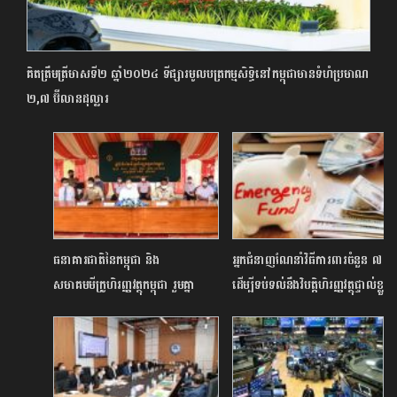
គិតត្រឹមត្រីមាសទី២ ឆ្នាំ២០២៤ ទីផ្សារមូលបត្រកម្មសិទ្ធិនៅកម្ពុជាមានទំហំប្រមាណ
២,៧ ប៊ីលានដុល្លារ
ធនាគារជាតិនៃកម្ពុជា និង
អ្នកជំនាញណែនាំវិធីការពារចំនួន ៧
សមាគមមីក្រូហិរញ្ញវត្ថុកម្ពុជា រួមគ្នា
ដើម្បីទប់ទល់នឹងវិបត្តិហិរញ្ញវត្ថុផ្ទាល់ខ្លួន
ផ្សព្វផ្សាយនិន្នាការថ្មីៗនៃវិស័យហិរញ្ញវត្ថុ
នៅកម្ពុជា