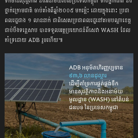
ទឹកមានសុវត្ថិភាព និងអនាម័យរបស់ប្រទេសកម្ពុជា ទាំងថ្នាក់ជាតិ និង
ថ្នាក់ក្រោមជាតិ ចាប់តាំងពីឆ្នាំ២០០៥ មកម្ល៉េះ ដោយក្នុងនោះ ប្រជា
ពលរដ្ឋជាង ១ លាននាក់ ជាពិសេសប្រជាពលរដ្ឋនៅតាមបណ្តាខេត្ត
ជាប់បឹងទន្លេសាប បានទទួលអត្ថប្រយោជន៍ពីសេវា WASH ដែល
គាំទ្រដោយ ADB រួចហើយ៕