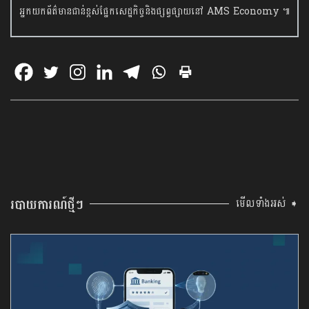
អ្នកយកព័ត៌មានជាន់ខ្ពស់ផ្នែកសេដ្ឋកិច្ចនិង​ផ្សព្វផ្សាយនៅ AMS Economy ៕
របាយការណ៍ថ្មីៗ
មើលទាំងអស់ ➧