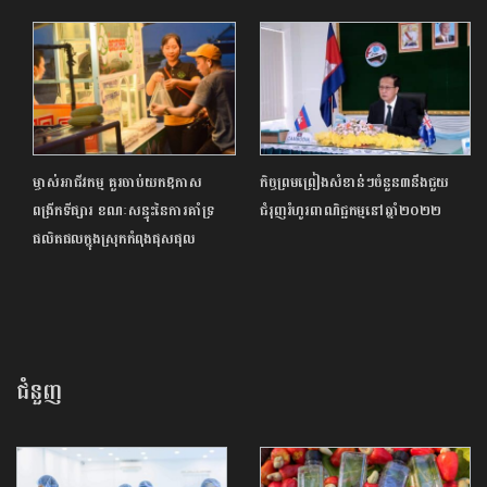
ម្ចាស់អាជីវកម្ម គួរចាប់យកឱកាស
កិច្ចព្រមព្រៀងសំខាន់ៗចំនួន៣នឹងជួយ
ពង្រីកទីផ្សារ ខណៈសន្ទុះនៃការគាំទ្រ
ជំរុញរំហូរពាណិជ្ជកម្មនៅឆ្នាំ២០២២
ផលិតផលក្នុងស្រុកកំពុងផុសផុល
ជំនួញ