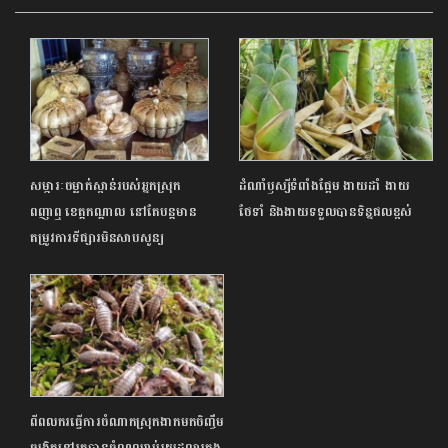
សម្ភារៈចម្លាក់ស្ពាន់របស់អ្នកស្រុក
ដំណាំឫស្សីទំពាំងផ្អែម ងាយដាំ ងាយ
ពញាឮ ខេត្តកណ្តាល នៅតែបន្តមាន
ថែទាំ និងងាយទទួលបានទិន្នផលខ្ពស់
តម្រូវការទីផ្សារមិនសាបសូន្យ
ពីពលករធ្វើការចំណាកស្រុកងាកមកចិញ្ចឹម