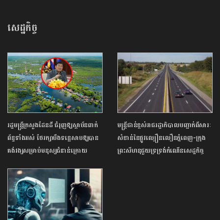
សេដ្ឋកិច្ច
រដ្ឋ​មន្ត្រីក្រសួង​ដែនដី ជំរុញឱ្យ​ស្ថាប័ន​ពាក់
មន្ត្រីជាន់ខ្ពស់រាជរដ្ឋាភិបាលបញ្ជាក់ពីសារៈ
ព័ន្ធទាំងអស់ ថែរក្សា​បឹង​ទន្លេសាប​ឱ្យ​បាន
សំខាន់នៃផ្លូវល្បឿនលឿនភ្នំពេញ-ក្រុង
គង់វង្ស​សម្រាប់មនុស្ស​ជំនាន់​ក្រោយ
ព្រះសីហនុជួយទ្រទ្រង់កំណើនសេដ្ឋកិច្ច