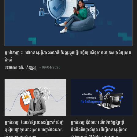
អ្នកជំនាញ ៖ ចង់មានសុវត្ថិភាពគណនីហិរញ្ញវត្ថុគប្បីបង្កើនប្រសិទ្ធភាពលេខសម្ងាត់ឱ្យបាន
រឹងមាំ
,
បទយកការណ៍
ហិរញ្ញវត្ថុ
• 09/04/2026
អ្នកជំនាញ ណែនាំឱ្យចេះសន្សំប្រាក់ដើម្បី
អ្នកជំនាញឌីជីថល លើកទឹកចិត្តឱ្យប្រើ
ត្រៀមបង្កាទុកដោះស្រាយបញ្ហាដែលអាច
អ៊ីនធឺណិតផ្ទាល់ខ្លួន ដើម្បីមានសុវត្ថិភាព