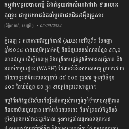
កម្ពុជាទទួលបានកម្ចី និងជំនួយឥតសំណងជាង ៩៣លាន
ដុល្លារ ជាប្រយោជន៍ដល់ប្រជាជនជិត៩ម៉ឺនគ្រួសារ
ព្រឹត្តិការណ៍
,
សេដ្ឋកិច្ច
02/09/2024
ភ្នំពេញ ៖ ធនាគារអភិវឌ្ឍន៍អាស៊ី (ADB) នៅថ្ងៃទី១ ខែកញ្ញា
ឆ្នាំ២០២៤ បានអនុម័តប្រាក់កម្ចី និងជំនួយឥតសំណងចំនួន ៩៣,៦
លានដុល្លារ ដើម្បីកែលម្អ និងពង្រីកការផ្គត់ផ្គង់ទឹកមានសុវត្ថិភាព និង
អនាម័យមូលដ្ឋាន (WASH) ដែលធន់នឹងអាកាសធាតុ ប្រកប​ដោយ
បរិយាបន្ននៅទីជនបទសម្រាប់ ៨៨ ០០០ គ្រួសារ ក្នុងភូមិចំនួន
៤០០ នៃឃុំចំនួន ៥០ ក្នុង ៩ខេត្តនៃប្រទេសកម្ពុជា។
កម្មវិធីអភិវឌ្ឍន៍វិស័យដើម្បីលើកកម្ពស់ការផ្តត់ផ្គង់ទឹកមានសុវត្ថិភាព
និងអនាម័យមូលដ្ឋាន នៅតំបន់ជនបទនេះ នឹងគាំទ្រដល់កិច្ចខិតខំ
ប្រឹងប្រែងរបស់រាជរដ្ឋាភិបាល ក្នុងការផ្តល់លទ្ធភាពទទួលបាន
ជាសកលនូវការផ្គត់ផ្គង់ទឹក និងសម្ភារៈអនាម័យ ដែលមានការគ្រប់