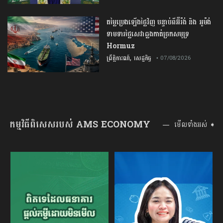
តម្លៃប្រេងឡើងថ្លៃវិញ បន្ទាប់ពីអ៊ីរ៉ង់ និង អូម៉ង់
ទាមទារថ្លៃសេវាឆ្លងកាត់ច្រកសមុទ្រ
Hormuz
,
ព្រឹត្តិការណ៍
សេដ្ឋកិច្ច
• 07/08/2026
កម្មវិធីពិសេសរបស់ AMS ECONOMY
មើលទាំងអស់ ➧