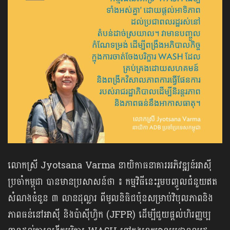
លោកស្រី Jyotsana Varma នាយិកាធនាគារអភិវឌ្ឍន៍អាស៊ី
ប្រចាំកម្ពុជា បានមានប្រសាសន៍ថា ៖ កម្មវិធីនេះរួមបញ្ចូលជំនួយឥត
សំណងចំនួន ៣ លានដុល្លារ ពីមូលនិធិជប៉ុនសម្រាប់វិបុលភាពនិង
ភាពធន់នៅអាស៊ី និងប៉ាស៊ីហ្វិក (JFPR) ដើម្បីជួយផ្តល់ហិរញ្ញប្ប