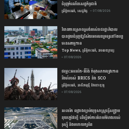
ជំរុញ​កំណើន​សេដ្ឋកិច្ច​ជាតិ​
,
ព្រឹត្តិការណ៍
សេដ្ឋកិច្ច
• 07/08/2026
វិធានការស្រោចស្រង់របស់រាជរដ្ឋាភិបាល​
បាន​ជួយ​ជំរុញឱ្យវិស័យ​អចលនទ្រព្យនៅតែបន្ត​
មានសកម្មភាព
,
,
Top News
ព្រឹត្តិការណ៍
អចលនទ្រព្យ
• 07/08/2026
ជម្លោះ​អាមេរិក​-​អ៊ីរ៉ង់​ ​កំពុង​សាកល្បង​ភាព​
រឹងមាំ​របស់​ ​BRICS​ ​និង​ ​SCO​
,
ព្រឹត្តិការណ៍
អាជីវកម្មថ្មី និងនវានុវត្ត
• 07/08/2026
​អាមេរិក​ ពង្រាងច្បាប់​យុទ្ធសាស្ត្រ​ធ្វើ​សង្គ្រាម​
នុយក្លេអ៊ែរ​ថ្មី ដើម្បីទប់ការគំរាមកំហែងរបស់​
រុស្ស៊ី និងមហាយក្សចិន