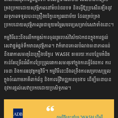
គ្រងប្រកបដោយសុវត្ថិភាពនៅតំបន់ជនបទ និងធ្វើឱ្យប្រសើរឡើងនូវ
លទ្ធភាពទទួលបានគ្រឿងបរិក្ខាររក្សាអនាម័យ ដែលគ្រប់គ្រង
ប្រកបដោយសុវត្ថិភាពរួមជាមួយតម្លៃសមរម្យសម្រាប់សេវាទាំងនោះ។
កម្មវិធីនេះនឹងលើកកម្ពស់ការចូលរួមរបស់វិស័យឯកជនក្នុងការផ្តល់
សេវាផ្គត់ផ្គង់ទឹកមានសុវត្ថិភាព។ វាក៏មានគោលបំណងធានាភាពធន់
នឹងអាកាសធាតុនៃគ្រឿងបរិក្ខារ WASH តាមរយៈការបន្ថែមគំនិត
កាន់តែច្រើនអំពីការប្រែប្រួលអាកាសធាតុទៅក្នុងការធ្វើផែនការ ការ
រចនា និងការអនុវត្តកម្មវិធី។ កម្មវិធីនេះនឹងពង្រឹងការសម្របសម្រួល
ក្នុងចំណោមភាគីពាក់ព័ន្ធ និងការធ្វើវិមជ្ឈការមុខងារ ដើម្បីធានាបាន
នូវការផ្តល់សេវាប្រកបដោយប្រសិទ្ធភាព។