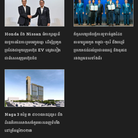
Honda និង Nissan ពិភាក្សាគ្នាពី
កិច្ចសហប្រតិបត្តិការទូទាត់ឆ្លងដែន
លទ្ធភាពនៃការរួមបញ្ចូលគ្នា ដើម្បីប្រកួត
តាមឃ្យូអរកូត កម្ពុជា-កូរ៉េ នឹងបម្រើ
ប្រជែងជាមួយក្រុមហ៊ុន EV ផ្សេងទៀត
ប្រយោជន៍ដល់ប្រជាពលរដ្ឋ និងធុរជន
ជាពិសេសក្រុមហ៊ុនចិន
រវាងប្រទេសទាំងពីរ
Naga 3 តម្លៃ ៣ ៥០០លានដុល្លារ នឹង
ដំណើរការសាងសង់តួអគារពេញទំហឹង
នៅត្រឹមឆ្នាំ២០២៣