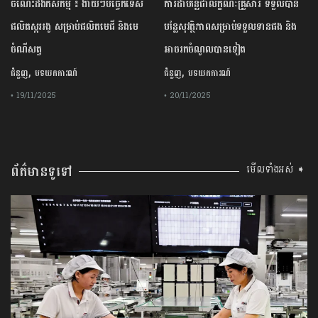
ចំណេះដឹងកសិកម្ម ៖ ងាយៗបច្ចេកទេស
ការដាំបន្លែជាលក្ខណៈគ្រួសារ ទទួលបាន
ផលិតស្កររងូ សម្រាប់ផលិតមេជី និងមេ
បន្លែសុវត្ថិភាពសម្រាប់ទទួលទានផង និង
ចំណីសត្វ
អាចរកចំណូលបានទៀត
,
,
ជំនួញ
បទយកការណ៍
ជំនួញ
បទយកការណ៍
• 19/11/2025
• 20/11/2025
ព័ត៌មានទូទៅ
មើលទាំងអស់ ➧