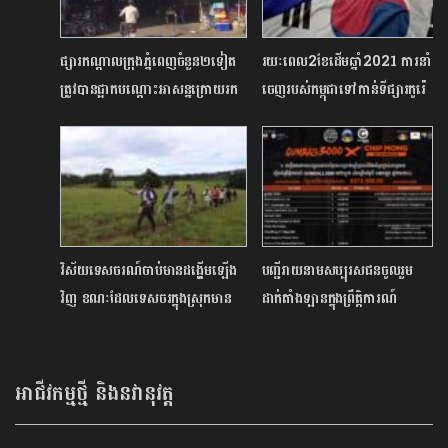
ផ្សារកណ្តាលក្រុងភ្នំពេញចំនួន២ទៀត
រយៈពេល2ខែដើមឆ្នាំ2021 ការនាំ
ត្រូវបានផ្អាកបណ្តោះអាសន្នក្រោយរក
ចេញរបស់កម្ពុជាទៅកាន់ទីផ្សារកូរ៉េ
ឃើញអ្នកឆ្លងជំងឺកូវីដ-19
នៅតែបន្តកើនឡើង
វិស័យទេសចរណ៍ចាប់មានដង្ហើមឡើង
បញ្ជីរាយនាមសប្បុរសជនចូលរួម
វិញ ខណៈដែលទេសចរក្នុងស្រុកមាន
ដាក់តាំងឡានក្នុងព្រឹត្តិការណ៍​
ទំនោរទៅលើតំបន់ធម្មជាតិ
Gumball3000 នៅកម្ពុជា​
ដើម្បី ការបរិច្ចាគទៅមន្ទីរពេទ្យ
កុមារអង្គរសៀមរាប
អាជីវកម្មថ្មី និងនវានុវត្ត