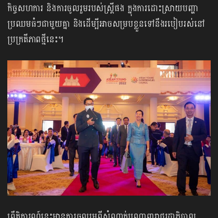
កិច្ចសហការ និងការចូលរួមរបស់ស្រ្តីផង ក្នុងការដោះស្រាយបញ្ហា
ប្រឈមធំៗជាមួយគ្នា និងដើម្បីអាចសម្របខ្លួនទៅនឹងរបៀបរស់នៅ
ប្រក្រតីភាពថ្មីនេះ។
ព្រឹត្តិការណ៍នេះមានការចូលរួមពីសំណាក់បណ្តាញរាជរដ្ឋាភិបាល