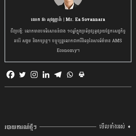
លោក អ៊ា សុវណ្ណារ៉ា | Mr. Ea Sovannara
ជីវប្រវត្តិ: លោកមានបទពិសោធន៍ជាង ១០ឆ្នាំក្នុងប្រព័ន្ធផ្សព្វផ្សាយផ្នែកសេដ្ឋកិច្ច
អប់រំ សង្គម និងកម្សាន្ត។ បច្ចុប្បន្នលោកជាការីនិពន្ធនៃសារព័ត៌មាន AMS
Economy។
មើលទាំងអស់ ➧
របាយការណ៍ថ្មីៗ