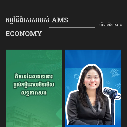
កម្មវិធីពិសេសរបស់ AMS
មើលទាំងអស់ ➧
ECONOMY