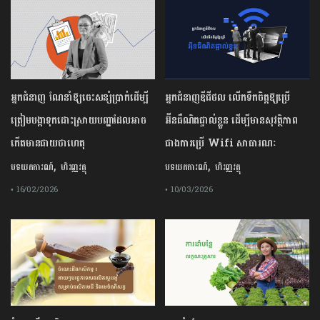
អ្នកជំនាញ ណែនាំឱ្យចេះសន្សំប្រាក់ដើម្បី
អ្នកជំនាញឌីជីថល លើកទឹកចិត្តឱ្យប្រើ
ត្រៀមបង្កាទុកដោះស្រាយបញ្ហាដែលអាច
អ៊ីនធឺណិតផ្ទាល់ខ្លួន ដើម្បីមានសុវត្ថិភាព
កើតមានជាយថាហេតុ
ជាងការប្រើ Wifi​ សាធារណៈ
,
,
បទយកការណ៍
ហិរញ្ញវត្ថុ
បទយកការណ៍
ហិរញ្ញវត្ថុ
• 16/02/2026
• 10/03/2026