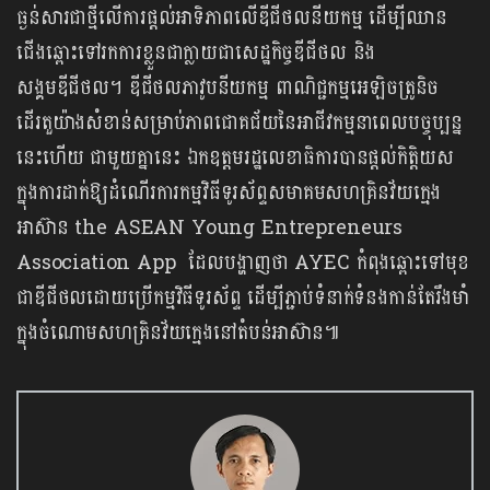
ធ្ងន់សារជាថ្មីលើការផ្តល់អាទិភាពលើឌីជីថលនីយកម្ម ដើម្បីឈាន
ជើងឆ្ពោះទៅរកការខ្លួនជាក្លាយជាសេដ្ឋកិច្ចឌីជីថល និង
សង្គមឌីជីថល។ ឌីជីថលភាវូបនីយកម្ម ពាណិជ្ជកម្មអេឡិចត្រូនិច
ដើរតួយ៉ាងសំខាន់សម្រាប់ភាពជោគជ័យនៃអាជីវកម្មនាពេលបច្ចុប្បន្ន
នេះហើយ ជាមួយគ្នានេះ ឯកឧត្តមរដ្ឋលេខាធិការបានផ្តល់កិត្តិយស
ក្នុងការដាក់ឱ្យដំណើរការកម្មវិធីទូរស័ព្ទសមាគមសហគ្រិនវ័យក្មេង
អាស៊ាន the ASEAN Young Entrepreneurs
Association App ដែលបង្ហាញថា AYEC កំពុងឆ្ពោះទៅមុខ
ជាឌីជីថលដោយប្រើកម្មវិធីទូរស័ព្ទ ដើម្បីភ្ជាប់ទំនាក់ទំនងកាន់តែរឹងមាំ
ក្នុងចំណោមសហគ្រិនវ័យក្មេងនៅតំបន់អាស៊ាន៕