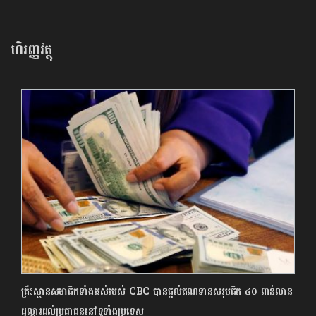
ហិរញ្ញវត្ថុ
គ្រឹះស្ថានសមាជិកទាំងអស់របស់ CBC បានផ្តល់ឥណទានសរុបជិត ៤០ ពាន់លាន
ដុល្លារដល់ប្រជាជននៅទូទាំងប្រទេស