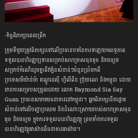
-កិច្ចពិភាក្សាពេលព្រឹក
ក្រុមទីមួយត្រូវពិភាក្សាទៅលើប្រធានបទនៃការទាញយកលទ្ធភាព
ទទួលបានហិរញ្ញប្បទានសម្រាប់សហគ្រាសធុនតូច និងមធ្យម
សម្រាប់កំណើនរួមគ្នាពីវាគ្មិនសំខាន់ៗចំនួនប្រាំមកពី
ប្រទេសមីយ៉ាន់ម៉ា ឥណ្ឌូនេស៊ី ហ្វីលីពីន ប្រ៊ុយណេ និងកម្ពុជា ដោយ
មានការសម្របសម្រួលដោយ លោក Raymond Sia Say
Guan ប្រធានសមាគមធនាគារនៅកម្ពុជា។ អ្នកពិភាក្សានឹងផ្តោត
សំខាន់ទៅលើបញ្ហាប្រឈម និងដំណោះស្រាយរបស់សហគ្រាសធុន
តូច និងមធ្យម ក្នុងការទទួលបានហិរញ្ញវត្ថុ ព្រមទាំងការទទួល
បានហិរញ្ញវត្ថុអាស៊ានពីធនាគារអាស៊ាន។