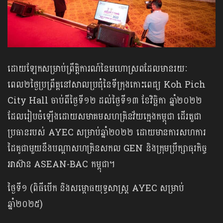
ដោយឡែកសម្រាប់ព្រឹត្តិការណ៍នៃមហោស្រពដែលមានរយៈ
ពេល២ថ្ងៃប្រព្រឹត្តនៅសាលប្រជុំនៃទីក្រុងកោះពេជ្យ Koh Pich
City Hall ចាប់ពីថ្ងៃទី១២ ដល់ថ្ងៃទី១៣ ខែវិច្ឆិកា ឆ្នាំ២០២២
ដែលរៀបចំឡើងដោយសមាគមសហគ្រិនវ័យក្មេងកម្ពុជា ដើរតួជា
ប្រធានរបស់ AYEC សម្រាប់ឆ្នាំ២០២២ ដោយមានការសហការ
ដៃគូជាមួយនឹងបណ្តាសហគ្រិនសកល GEN និងក្រុមប្រឹក្សាធុរកិច្ច
អាស៊ាន ASEAN-BAC កម្ពុជា។
ថ្ងៃទី១ (ពិធីបើក និងសម្ពោធយុទ្ធសាស្ត្រ AYEC សម្រាប់
ឆ្នាំ២០២៥)