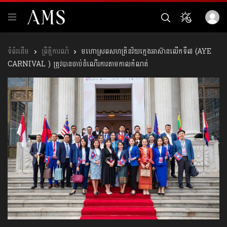
ព្រឹត្តិការណ៍
មហោស្រពសហគ្រិនវ័យក្មេងអាស៊ានលើកទី៧ (AYE
CARNIVAL ) ត្រូវបានចាប់ដំណើរការតាមកាលកំណត់