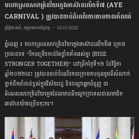
មហោស្រពសហគ្រិនវ័យក្មេងអាស៊ានលើកទី៧ (AYE
CARNIVAL ) ត្រូវបានចាប់ដំណើរការតាមកាលកំណត់
ព្រឹត្តិការណ៍
,
អត្ថបទពាណិជ្ជកម្ម
12/11/2022
ភ្នំពេញ ៖ មហោស្រពសហគ្រិនវ័យក្មេងអាស៊ានលើកទី៧ ក្រោម
ប្រធានបទ “រីកចម្រើនកាន់តែខ្លាំងទាំងអស់គ្នា (RISE
STRONGER TOGETHER)” នៅព្រឹកថ្ងៃទី១២ ខែវិច្ឆិកា
ឆ្នាំ២០២២នេះ ត្រូវបានចាប់ដំណើរការក្រោមការចូលរួមពីសំណាក់
ថ្នាក់ដឹកនាំជាន់ខ្ពស់ក្នុងវិស័យរដ្ឋ និងបណ្តាអ្នកជំនួញ ជា
ពិសេសសហគ្រិនវ័យក្មេងដែលមានពីបណ្តាប្រទេសជាសមាជិក
អាស៊ានយ៉ាងច្រើនកុះករ។