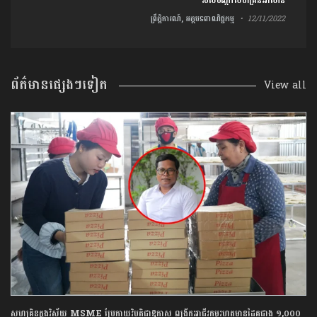
របស់បណ្តាសហគ្រិនអាស៊ាន
ព្រឹត្តិការណ៍, អត្ថបទពាណិជ្ជកម្ម
12/11/2022
ព័ត៌មានផ្សេងៗទៀត
View all
សហគ្រិនក្នុងវិស័យ MSME ប្រែក្លាយវិបត្តិជាឱកាស ពង្រីកអាជីវកម្មរហូតមានដៃគូជាង ១,០០០