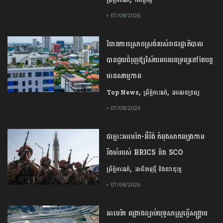
• 07/08/2026
វិធានការស្រោចស្រង់របស់រាជរដ្ឋាភិបាល​
បាន​ជួយ​ជំរុញឱ្យវិស័យ​អចលនទ្រព្យនៅតែបន្ត​
មានសកម្មភាព
,
,
Top News
ព្រឹត្តិការណ៍
អចលនទ្រព្យ
• 07/08/2026
ជម្លោះ​អាមេរិក​-​អ៊ីរ៉ង់​ ​កំពុង​សាកល្បង​ភាព​
រឹងមាំ​របស់​ ​BRICS​ ​និង​ ​SCO​
,
ព្រឹត្តិការណ៍
អាជីវកម្មថ្មី និងនវានុវត្ត
• 07/08/2026
​អាមេរិក​ ពង្រាងច្បាប់​យុទ្ធសាស្ត្រ​ធ្វើ​សង្គ្រាម​