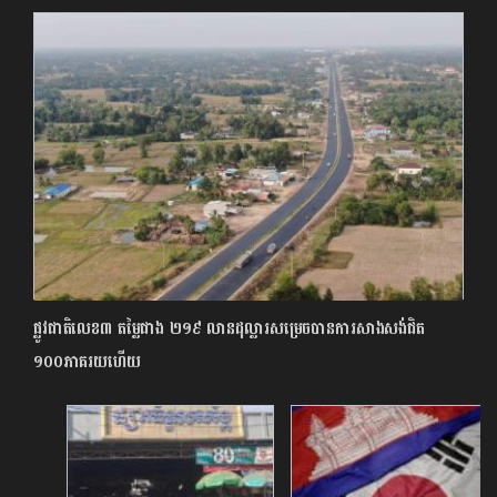
ផ្លូវជាតិលេខ៣ តម្លៃជាង ២១៩ លានដុល្លារសម្រេចបានការសាងសង់ជិត
១០០ភាគរយហើយ