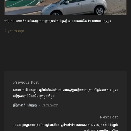
ការ
ប៉ុន ហាមឃាត់ការនាំចេញរថយន្តជជុះទៅកាន់រុស្ស៊ី អាចខាតបង់ជិត ២ ពាន់លាន
ចំណ
ុល្លារ
2 y
 years ago
Post navigation
Previous Post
ធនាគារជាតិនៃកម្ពុជា ក្រើនរំលឹកដល់ប្រជាពលរដ្ឋឱ្យបង្កើនការប្រុងប្រយ័ត្នចំពោះការទទួល
កម្ចីខុសច្បាប់ពីជនខិលខូចមួយចំនួន
ព្រឹត្តិការណ៍, ហិរញ្ញវត្ថុ
11/11/2022
Next Post
ប្រធានប្រឹក្សាសហគ្រិនវ័យក្មេងអាស៊ាន ឆ្នាំ២០២២ កោតសរសើរដល់កិច្ចខិតខំប្រឹងប្រែង