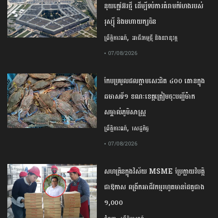
នុយក្លេអ៊ែរ​ថ្មី ដើម្បីទប់ការគំរាមកំហែងរបស់​
រុស្ស៊ី និងមហាយក្សចិន
,
ព្រឹត្តិការណ៍
អាជីវកម្មថ្មី និងនវានុវត្ត
• 07/08/2026
កែប​ប្រមូល​ផល​ក្តាម​សេះ​ជិត​ ​៤០០ ​តោន​ក្នុង​
ឆមាស​ទី​១​ ​ខណៈ​ខេត្ត​ត្រៀម​ចុះបញ្ជី​ម៉ាក​
សម្គាល់​ភូមិសាស្ត្រ​
,
ព្រឹត្តិការណ៍
សេដ្ឋកិច្ច
• 07/08/2026
សហគ្រិនក្នុងវិស័យ MSME ប្រែក្លាយវិបត្តិ
ជាឱកាស ពង្រីកអាជីវកម្មរហូតមានដៃគូជាង
១,០០០