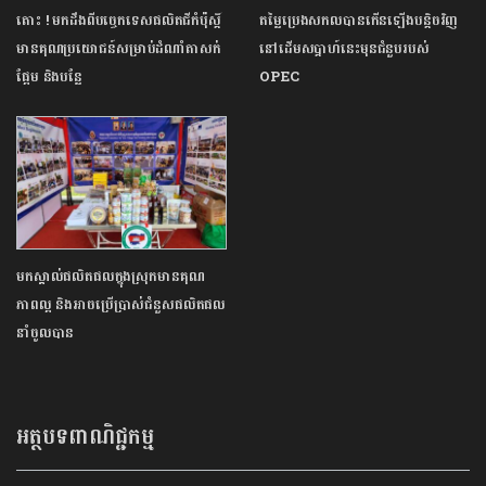
តោះ ! មកដឹងពីបច្ចេកទេសផលិតជីកំប៉ុស្តិ៍
តម្លៃប្រេងសកលបានកើនឡើងបន្តិចវិញ
មានគុណប្រយោជន៍សម្រាប់ដំណាំតាសក់
នៅដើមសប្តាហ៍នេះមុនជំនួបរបស់
ផ្អែម និងបន្លែ
OPEC
មកស្គាល់ផលិតផលក្នុងស្រុកមានគុណ
ភាពល្អ និងអាចប្រើប្រាស់ជំនួសផលិតផល
នាំចូលបាន
អត្ថបទពាណិជ្ជកម្ម