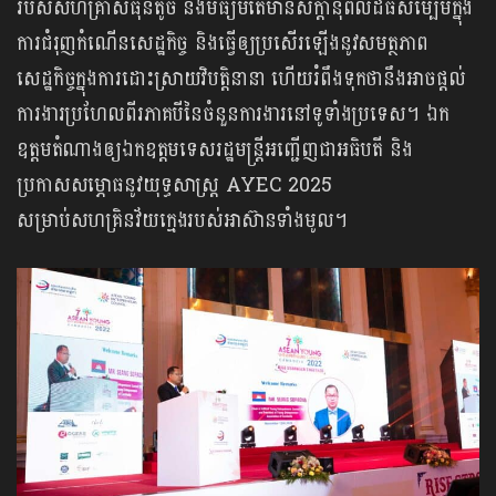
របស់សហគ្រាសធុនតូច និងមធ្យមតែមានសក្ដានុពលដ៏ធំសម្បើមក្នុង
ការជំរុញកំណើនសេដ្ឋកិច្ច និងធ្វើឲ្យប្រសើរឡើងនូវសមត្ថភាព
សេដ្ឋកិច្ចក្នុងការដោះស្រាយវិបត្តិនានា ហើយរំពឹងទុកថានឹងអាចផ្តល់
ការងារប្រហែលពីរភាគបីនៃចំនួនការងារនៅទូទាំងប្រទេស។ ឯក
ឧត្តមតំណាងឲ្យឯកឧត្តមទេសរដ្ឋមន្ត្រីអញ្ជើញជាអធិបតី និង
ប្រកាសសម្ភោធនូវយុទ្ធសាស្ត្រ AYEC 2025
សម្រាប់សហគ្រិនវ័យក្មេងរបស់អាស៊ានទាំងមូល។