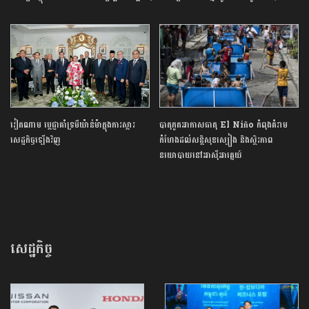
វៀតណាម​ ប្ដេជ្ញា​គាំទ្រ​មីយ៉ាន់ម៉ា​ក្នុង​ការ​ស្ដារ​
បាតុភូតអាកាសធាតុ El Niño កំពុងគំរាម
សេដ្ឋកិច្ច​ឡើងវិញ​
កំហែងដល់សន្តិសុខស្បៀង និងស្ថិរភាព
នយោបាយនៅអាស៊ីអាគ្នេយ៍
សេដ្ឋកិច្ច