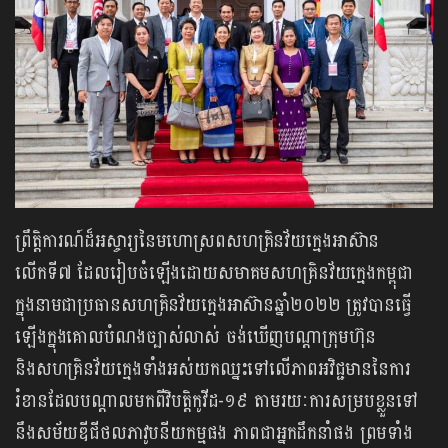
ព្រឹត្តិការណ៍ដ៏អស្ចារ្យនៃមហោស្រពសហគ្រិនវ័យក្មេងអាស៊ាន
លើកទី៧ ដែលរៀបចំឡើងដោយសមាគមសហគ្រិនវ័យក្មេងកម្ពុជា
ក្នុងនាមជាប្រធានសហគ្រិនវ័យក្មេងអាស៊ានឆ្នាំ២០២២ ត្រូវបានធ្វើ
ឡើងក្នុងគោលបំណងច្បាស់លាស់ ចង់ឃើញបណ្តាក្រុមហ៊ុន
និងសហគ្រិនវ័យក្មេងទាំងអស់យកឈ្នះទៅលើភាពអវិជ្ជមាននៃការ
រំខានដែលបណ្តាលមកពីវិបត្តិកូវីដ-១៩ តាមរយៈការសម្របខ្លួនទៅ
នឹងសម័យឌីជីថលភាវូបនីយកម្មផង ភាពជាអ្នកដឹកនាំផង ព្រមទាំង