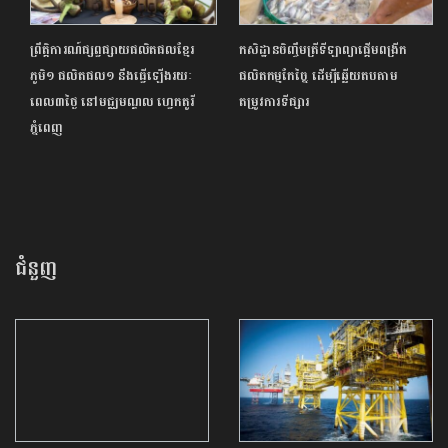
ព្រឹត្តិការណ៍ផ្សព្វផ្សាយផលិតផលខ្មែរ
កសិដ្ឋានចិញ្ចឹមត្រីទីឡាព្យាផ្តើមពង្រីក
ភូមិ១ ផលិតផល១ នឹងធ្វើឡើងរយៈ
ផលិតកម្មកែច្នៃ ដើម្បីឆ្លើយតបតាម
ពេល៣ថ្ងៃ នៅមជ្ឈមណ្ឌល ហ្វេកតូរី
តម្រូវការទីផ្សារ
ភ្នំពេញ
ជំនួញ