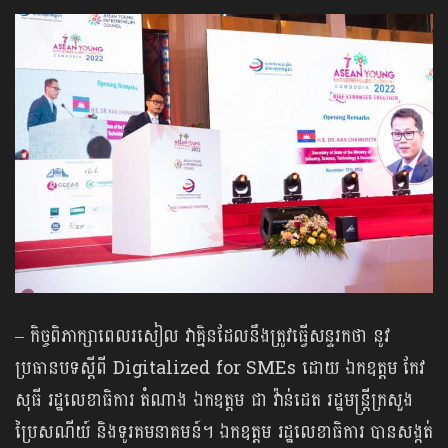
– កិច្ចពិភាក្សាពេលរសៀល វាគ្មិនដែលនឹងត្រូវធ្វើសន្ទរកថា នូវ
ប្រធានបទស្តីពី Digitalized for SMEs ដោយ ឯកឧត្តម កែវ
សុធី រដ្ឋលេខាធិការ តំណាង ឯកឧត្តម ជា វ៉ាន់ដេត រដ្ឋមន្ត្រីក្រសួង
ប្រៃសណីយ៍ និងទូរគមនាគមន៍។ ឯកឧត្តម រដ្ឋលេខាធិការ បានសង្កត់