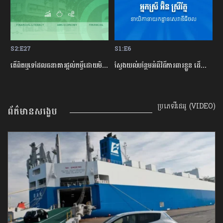
S1:E6
S1:E1
តើពិតឬទេដែលធនាគារផ្ដល់កម្ចីដោយមិនសិក្សាលើលទ្ធភាពសងត្រឡប់?
ស្វែងយល់បន្ថែមអំពីវិធីការពារខ្លួន ដើម្បីជៀសវាងពីការឆបោកតាមបច្ចេកវិទ្យាហិរញ្ញវត្ថុ!
តើបំណុលសុទ្ធតែអាក្រក់ទាំងអស់?
ប្រភេទវីដេអូ (VIDEO)
ព័ត៌មានសង្ខេប