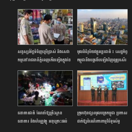
សន្ទស្សន៍ថ្លៃទំនិញប្រើប្រាស់ និងសេវា
មូលនិធិរូបិយវត្ថុអន្តរជាតិ ៖ សេដ្ឋកិច្ច
កម្មនៅរាជធានីភ្នំពេញកើនឡើងក្នុងខែ
កម្ពុជានឹងបន្តងើបឡើងវិញល្អប្រសើរ
សីហា ខណៈសេដ្ឋកិច្ចកម្ពុជាបន្ត
សម្រាប់ឆ្នាំ២០២២ និង២០២៣
និន្នាការកើនឡើង
ធនាគារជាតិ ណែនាំឱ្យគ្រឹះស្ថាន
ក្រុមហ៊ុនផ្សារមូលបត្រកម្ពុជា ប្រកាស
ធនាគារ និងហិរញ្ញវត្ថុ អនុគ្រោះដល់
ដាក់ឱ្យដំណើរការកម្មវិធីទូរស័ព្ទ
អតិថិជនជាយោធិនសមរភូមិមុខ និង
CSX Trade