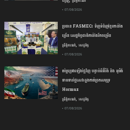
,
ជំនួញ
ព្រឹត្តិការណ៍
• 07/08/2026
ប្រធាន​​ ​FASMEC​៖​ ​ទិញ​ទំនិញ​ខ្មែរ​កាន់តែ​
ច្រើន​ ​សេដ្ឋកិច្ច​ជាតិ​កាន់តែ​រីកចម្រើន​
,
ព្រឹត្តិការណ៍
សេដ្ឋកិច្ច
• 07/08/2026
តម្លៃប្រេងឡើងថ្លៃវិញ បន្ទាប់ពីអ៊ីរ៉ង់ និង អូម៉ង់
ទាមទារថ្លៃសេវាឆ្លងកាត់ច្រកសមុទ្រ
Hormuz
,
ព្រឹត្តិការណ៍
សេដ្ឋកិច្ច
• 07/08/2026