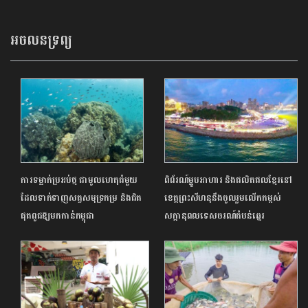
ជាជនភៀសសឹក
អចលនទ្រព្យ
ការទម្លាក់ប្រអប់ថ្ម ជាមូលហេតុធំមួយ
ពិព័រណ៍ម្ហូបអាហារ និងផលិតផលខ្មែរនៅ
ដែលទាក់ទាញសត្វសមុទ្រកម្រ និងជិត
ខេត្តព្រះសីហនុនឹងចូលរួមលើកកម្ពស់
ផុតពូជ​ឱ្យ​មកកាន់កម្ពុជា
សក្តានុពលទេសចរណ៍តំបន់ឆ្នេរ