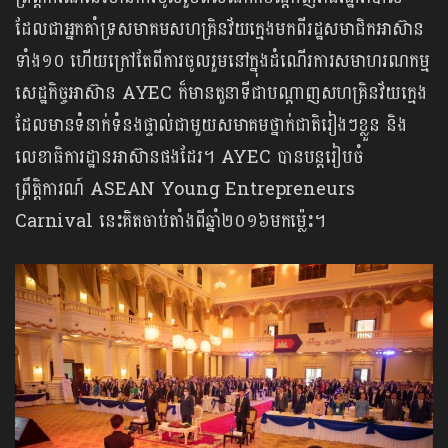
ដែលជាអ្នកគាំទ្រសមាគមសហគ្រិនវ័យក្មេងមកពីរដ្ឋសមាជិកអាស៊ាន
ទាំង១០ ហើយក្រៅតែពីការចូលរួមនៅក្នុងដំណើរការសមាហរណកម្ម
សេដ្ឋកិច្ចអាស៊ាន AYEC ក៏មានតួនាទីជាបណ្តាញសហគ្រិនវ័យក្មេង
ដែលមានទំនាក់ទំនងផ្ទាល់ជាមួយសមាគមថ្នាក់ជាតិរៀងៗខ្លួន និង
លេខាធិការដ្ឋានអាស៊ានផងដែរ។ AYEC បានបន្តរៀបចំ
ព្រឹត្តិការណ៍ ASEAN Young Entrepreneurs
Carnival នេះគិតចាប់តាំងពីឆ្នាំ២០១៦មកម្ល៉េះ។