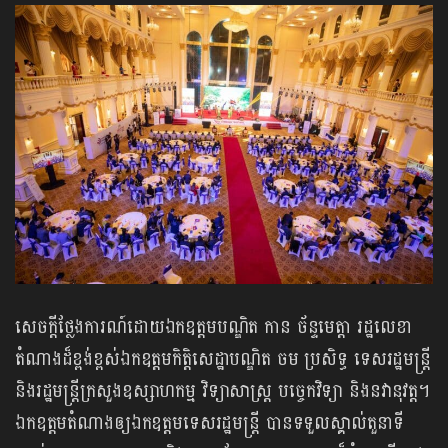
សេចក្តីថ្លែងការណ៍ដោយឯកឧត្តមបណ្ឌិត កាន ច័ន្ទមេត្តា រដ្ឋលេខា
តំណាងដ៏ខ្ពង់ខ្ពស់ឯកឧត្តមកិត្តិសេដ្ឋាបណ្ឌិត ចម ប្រសិទ្ធ ទេសរដ្ឋមន្ត្រី
និងរដ្ឋមន្ត្រីក្រសួងឧស្សាហកម្ម វិទ្យាសាស្ត្រ បច្ចេកវិទ្យា និងនវានុវត្ត។
ឯកឧត្តមតំណាងឲ្យឯកឧត្តមទេសរដ្ឋមន្ត្រី បានទទួលស្គាល់តួនាទី