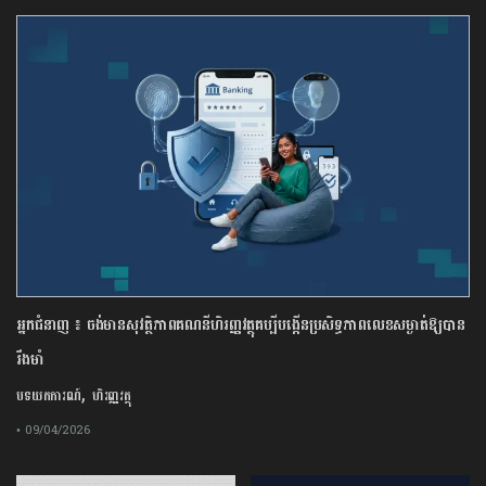
អ្នកជំនាញ ៖ ចង់មានសុវត្ថិភាពគណនីហិរញ្ញវត្ថុគប្បីបង្កើនប្រសិទ្ធភាពលេខសម្ងាត់ឱ្យបាន
រឹងមាំ
,
បទយកការណ៍
ហិរញ្ញវត្ថុ
• 09/04/2026