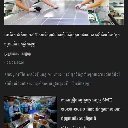
អាម៉េរិក ដាក់ពន្ធ ១៥ % លើទំនិញផលិតពីប៉ូលីស៊ីលីកូន ដែលជាធាតុផ្សំសំខាន់នៅក្នុង
បន្ទះឈីប និងផ្ទាំងសូឡា
,
ព្រឹត្តិការណ៍
សេដ្ឋកិច្ច
• 07/08/2026
សហរដ្ឋអាម៉េរិក បានដំឡើងពន្ធ ១៥ ភាគរយ លើមុខទំនិញទាំងឡាយណាផលិតពីប៉ូលី
ស៊ីលីកូនដែលជាសារធាតុសំខាន់នៅក្នុងបន្ទះឈីប និងផ្ទាំងសូឡា
កម្ពុជា​ត្រៀមអនុវត្ត​យុទ្ធសាស្ត្រ​ ​SME​ ​
២០២៦​-​២០៣០​ រំពឹងថានឹងក្លាយ​ជា​ចលករ​
ជំរុញ​កំណើន​សេដ្ឋកិច្ច​ជាតិ​
,
ព្រឹត្តិការណ៍
សេដ្ឋកិច្ច