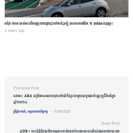
ជប៉ុន ហាមឃាត់ការនាំចេញរថយន្តជជុះទៅកាន់រុស្ស៊ី អាចខាតបង់ជិត ២ ពាន់លានដុល្លារ
2 years ago
Post navigation
Previous Post
ធនាគារ ABA ពង្រឹងភាពឈានមុខនៅលើទីផ្សារជាមួយលទ្ធផលហិរញ្ញវត្ថុដ៏រឹងមាំក្នុង
ឆ្នាំ២០២៤
ព្រឹត្តិការណ៍, អត្ថបទពាណិជ្ជកម្ម
07/05/2025
Next Post
ADB ៖ ការធ្វើឌីជីថលនីយកម្មអាចកាត់បន្ថយវិសមភាពសេដ្ឋកិច្ចដែលមានជាយូរមក