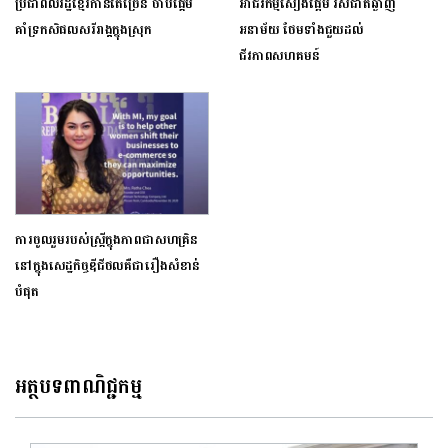
ប្រជាពលរដ្ឋខ្មែរកាន់តែច្រើន ចាប់ផ្ដើម
អាជីវកម្មសៀងផ្អែម រសជាតិឆ្ងាញ់
គាំទ្រកសិផលសរីរាង្គក្នុងស្រុក
អនាម័យ ថែមទាំងជួយដល់
ជីវភាពសហគមន៍
ការចូលរួមរបស់ស្ត្រីក្នុងភាពជាសហគ្រិន
នៅក្នុងសេដ្ឋកិច្ចឌីជីថលគឺជារឿងសំខាន់
បំផុត
អត្ថបទពាណិជ្ជកម្ម