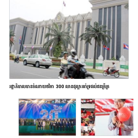
រដ្ឋាភិបាលបានចំណាយថវិកា 300 លានដុល្លារគាំទ្រដល់ជនក្រីក្រ