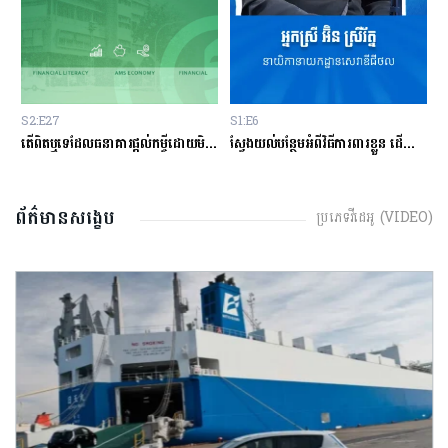
S2:E27
S1:E6
S
ម្ចីជាមួយធនាគារ
តើពិតឬទេដែលធនាគារផ្ដល់កម្ចីដោយមិនសិក្សាលើលទ្ធភាពសងត្រឡប់?
ស្វែងយល់បន្ថែមអំពីវិធីការពារខ្លួន ដើម្បីជៀសវាងពីការឆបោកតាមបច្ចេកវិទ្យាហិរញ្ញវត្ថុ!
ត
ព័ត៌មានសង្ខេប
ប្រភេទវីដេអូ (VIDEO)