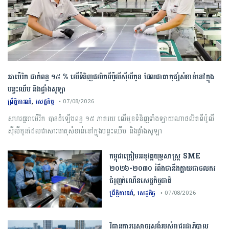
អាម៉េរិក ដាក់ពន្ធ ១៥ % លើទំនិញផលិតពីប៉ូលីស៊ីលីកូន ដែលជាធាតុផ្សំសំខាន់នៅក្នុង
បន្ទះឈីប និងផ្ទាំងសូឡា
,
ព្រឹត្តិការណ៍
សេដ្ឋកិច្ច
• 07/08/2026
សហរដ្ឋអាម៉េរិក បានដំឡើងពន្ធ ១៥ ភាគរយ លើមុខទំនិញទាំងឡាយណាផលិតពីប៉ូលី
ស៊ីលីកូនដែលជាសារធាតុសំខាន់នៅក្នុងបន្ទះឈីប និងផ្ទាំងសូឡា
កម្ពុជា​ត្រៀមអនុវត្ត​យុទ្ធសាស្ត្រ​ ​SME​ ​
២០២៦​-​២០៣០​ រំពឹងថានឹងក្លាយ​ជា​ចលករ​
ជំរុញ​កំណើន​សេដ្ឋកិច្ច​ជាតិ​
,
ព្រឹត្តិការណ៍
សេដ្ឋកិច្ច
• 07/08/2026
វិធានការស្រោចស្រង់របស់រាជរដ្ឋាភិបាល​