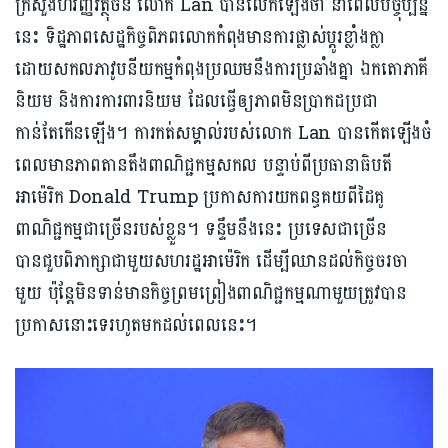
ក្រសួងហិរញ្ញវត្ថុចិន លោក Lan បានលើកឡើងថា នាពេលបច្ចុប្បន្ន
នេះ ទិដ្ឋភាពសេដ្ឋកិច្ចពិភពលោកកំពុងមានការផ្លាស់ប្តូរខ្លាំងក្លា
ដោយសកលភាវូបនីយកម្មកំពុងប្រឈមនឹងការប្រឆាំងគ្នា ឯកតោភាគី
និយម និងការការពារនិយម ដែលធ្វើឲ្យភាពមិនប្រាកដប្រជា
កាន់តែកើនឡើង។ ការកត់សម្គាល់របស់លោក Lan បានកើតឡើងចំ
ពេលមានភាពតានតឹងពាណិជ្ជកម្មសកល បន្ទាប់ពីប្រធានាធិបតី
អាម៉េរិក Donald Trump ប្រកាសការយកពន្ធគយពីដៃគូ
ពាណិជ្ជកម្មជាច្រើនរបស់ខ្លួន។ ទន្ទឹមនឹងនេះ ប្រទេសជាច្រើន
បានជួបពិភាក្សាជាមួយសហរដ្ឋអាម៉េរិក ដើម្បីឈានដល់កិច្ចចរចា
មួយ ប៉ុន្តែមិនទាន់មានកិច្ចព្រមព្រៀងពាណិជ្ជកម្មណាមួយត្រូវបាន
ប្រកាសនោះទេរហូតមកដល់ពេលនេះ។