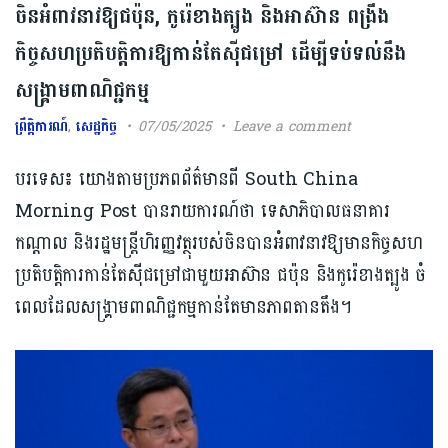
ចិន​អំពាវនាវ​ឱ្យ​ជប៉ុន, កូរ៉េខាងត្បូង និង​អាស៊ាន ​ពង្រឹង​
កិច្ចសហប្រតិបត្តិការ​ឱ្យ​កាន់តែស៊ីជម្រៅ​ ដើម្បីទប់ទល់នឹង
សង្គ្រាម​ពាណិជ្ជកម្ម
ព្រឹត្តិការណ៍
,
សេដ្ឋកិច្ច
07/05/2025
Leave a comment
បរទេស៖ យោងតាមប្រភពព័ត៌មានពី South China
Morning Post បានរាយការណ៍ថា​ ទេសាភិបាលធនាគារ
កណ្តាល និងរដ្ឋមន្ត្រីហិរញ្ញវត្ថុរបស់ចិនបានអំពាវនាវឱ្យមានកិច្ចសហ
ប្រតិបត្តិការកាន់តែស៊ីជម្រៅជាមួយអាស៊ាន ជប៉ុន និងកូរ៉េខាងត្បូង ចំ
ពេលដែ​លសង្គ្រាម​ពាណិជ្ជកម្មកាន់តែមានភាពតានតឹង។