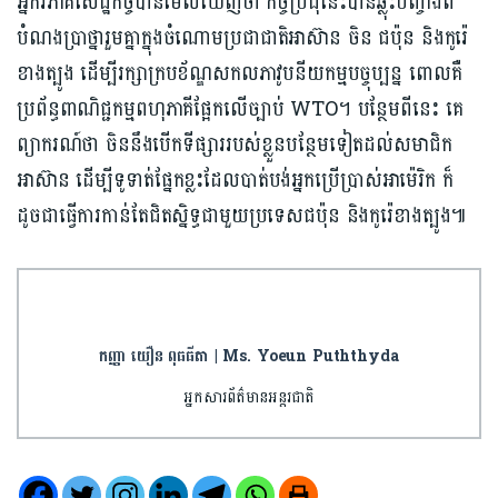
អ្នកវិភាគសេដ្ឋកិច្ចបានមើលឃើញថា កិច្ចប្រជុំនេះបានឆ្លុះបញ្ចាំងពី
បំណងប្រាថ្នារួមគ្នាក្នុងចំណោមប្រជាជាតិអាស៊ាន ចិន ជប៉ុន និងកូរ៉េ
ខាងត្បូង ដើម្បីរក្សាក្របខ័ណ្ឌសកលភាវូបនីយកម្មបច្ចុប្បន្ន ពោលគឺ
ប្រព័ន្ធពាណិជ្ជកម្មពហុភាគីផ្អែកលើច្បាប់ WTO។ បន្ថែមពីនេះ គេ
ព្យាករណ៍ថា ចិននឹងបើកទីផ្សាររបស់ខ្លួនបន្ថែមទៀតដល់សមាជិក
អាស៊ាន ដើម្បីទូទាត់ផ្នែកខ្លះដែលបាត់បង់អ្នកប្រើប្រាស់អាម៉េរិក ក៏
ដូចជាធ្វើការកាន់តែជិតស្និទ្ធជាមួយប្រទេសជប៉ុន និងកូរ៉េខាងត្បូង៕
កញ្ញា យឿន ពុធធីតា | Ms. Yoeun Puththyda
អ្នកសារព័ត៌មានអន្តរជាតិ