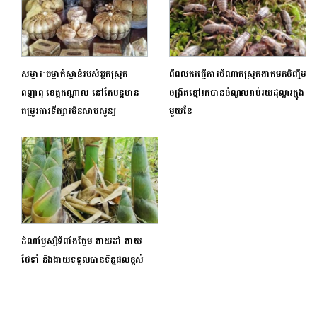
សម្ភារៈចម្លាក់ស្ពាន់របស់អ្នកស្រុក
ពីពលករធ្វើការចំណាកស្រុកងាកមកចិញ្ចឹម
ពញាឮ ខេត្តកណ្តាល នៅតែបន្តមាន
ចង្រិតខ្មៅរកបានចំណូលរាប់រយដុល្លារក្នុង
តម្រូវការទីផ្សារមិនសាបសូន្យ
មួយខែ
ដំណាំឫស្សីទំពាំងផ្អែម ងាយដាំ ងាយ
ថែទាំ និងងាយទទួលបានទិន្នផលខ្ពស់