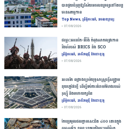
បាន​ជួយ​ជំរុញឱ្យវិស័យ​អចលនទ្រព្យនៅតែបន្ត​
មានសកម្មភាព
,
,
Top News
ព្រឹត្តិការណ៍
អចលនទ្រព្យ
• 07/08/2026
ជម្លោះ​អាមេរិក​-​អ៊ីរ៉ង់​ ​កំពុង​សាកល្បង​ភាព​
រឹងមាំ​របស់​ ​BRICS​ ​និង​ ​SCO​
,
ព្រឹត្តិការណ៍
អាជីវកម្មថ្មី និងនវានុវត្ត
• 07/08/2026
​អាមេរិក​ ពង្រាងច្បាប់​យុទ្ធសាស្ត្រ​ធ្វើ​សង្គ្រាម​
នុយក្លេអ៊ែរ​ថ្មី ដើម្បីទប់ការគំរាមកំហែងរបស់​
រុស្ស៊ី និងមហាយក្សចិន
,
ព្រឹត្តិការណ៍
អាជីវកម្មថ្មី និងនវានុវត្ត
• 07/08/2026
កែប​ប្រមូល​ផល​ក្តាម​សេះ​ជិត​ ​៤០០ ​តោន​ក្នុង​
ឆមាស​ទី​១​ ​ខណៈ​ខេត្ត​ត្រៀម​ចុះបញ្ជី​ម៉ាក​