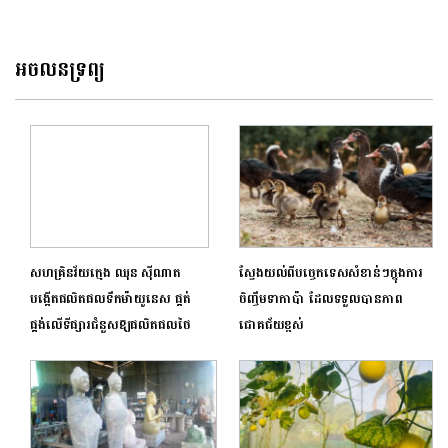
ដើម្បីអភិវឌ្ឍន៍វិស័យហេដ្ឋារចនាសម្ព័ន្ធ
ឥណទានអត្រាការប្រាក់ទាប និង
ដោយភាពអនុគ្រោះ ជូនពលរដ្ឋ
រស់នៅភូមិធម្មជាតិរុនតាឯក
អចលនទ្រព្យ
សហគ្រិន​វ័យ​ក្មេង​ ឈុន ស៊ីណាត
ស្វែងយល់ពីបច្ចេកទេសសំខាន់ៗក្នុងការ
បង្កើតផលិតផល​ទឹក​ម៉ាយូនេស​ ផ្គត់
ចិញ្ចឹមទាកាប៉ា ដែលទទួលបានភាព
ផ្គង់លើទីផ្សារ​ជំនួស​ឱ្យផលិតផលថៃ
ជោគជ័យខ្ពស់