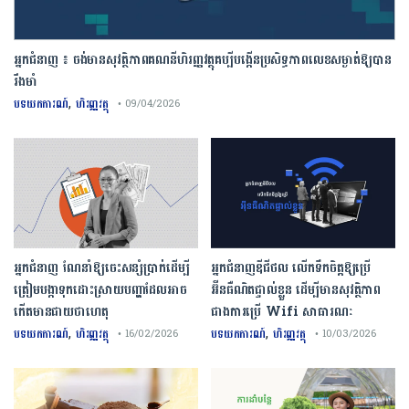
អ្នកជំនាញ ៖ ចង់មានសុវត្ថិភាពគណនីហិរញ្ញវត្ថុគប្បីបង្កើនប្រសិទ្ធភាពលេខសម្ងាត់ឱ្យបាន
រឹងមាំ
,
បទយកការណ៍
ហិរញ្ញវត្ថុ
• 09/04/2026
អ្នកជំនាញ ណែនាំឱ្យចេះសន្សំប្រាក់ដើម្បី
អ្នកជំនាញឌីជីថល លើកទឹកចិត្តឱ្យប្រើ
ត្រៀមបង្កាទុកដោះស្រាយបញ្ហាដែលអាច
អ៊ីនធឺណិតផ្ទាល់ខ្លួន ដើម្បីមានសុវត្ថិភាព
កើតមានជាយថាហេតុ
ជាងការប្រើ Wifi​ សាធារណៈ
,
,
បទយកការណ៍
ហិរញ្ញវត្ថុ
បទយកការណ៍
ហិរញ្ញវត្ថុ
• 16/02/2026
• 10/03/2026