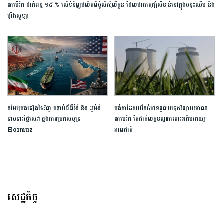
អាម៉េរិក ដាក់ពន្ធ ១៥ % លើទំនិញផលិតពីប៉ូលីស៊ីលីកូន ដែលជាធាតុផ្សំសំខាន់នៅក្នុងបន្ទះឈីប និង
ផ្ទាំងសូឡា
តម្លៃប្រេងឡើងថ្លៃវិញ បន្ទាប់ពីអ៊ីរ៉ង់ និង អូម៉ង់
បង់ក្លាដែស​បើកចំហ​ទទួល​បច្ចេកវិទ្យា​បរមាណូ​
ទាមទារថ្លៃសេវាឆ្លងកាត់ច្រកសមុទ្រ
អាមេរិក​ តែ​ដាក់​លក្ខខណ្ឌ​ការពារ​អធិបតេយ្យ
Hormuz
ភាព​ជាតិ​
សេដ្ឋកិច្ច