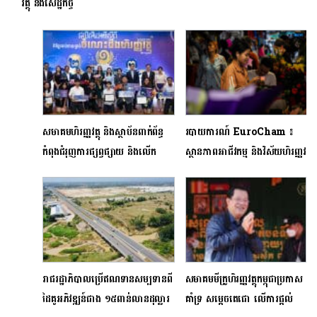
វត្ថុ និងសេដ្ឋកិច្ច
សមាគមហិរញ្ញវត្ថុ និងស្ថាប័នពាក់ព័ន្ធ
របាយការណ៍ EuroCham ៖
កំពុងជំរុញការផ្សព្វផ្សាយ និងលើក
ស្ថានភាពអាជីវកម្ម និងវិស័យហិរញ្ញវត្ថុ
កម្ពស់ចំណេះដឹងហិរញ្ញវត្ថុដល់ប្រជាជន
នៅកម្ពុជា នៅតែបន្តមានភាព
កម្ពុជា
សុទិដ្ឋិនិយម
រាជរដ្ឋាភិបាលប្រើឥណទានសម្បទានពី
សមាគមមីក្រូហិរញ្ញវត្ថុកម្ពុជាប្រកាស
ដៃគូអភិវឌ្ឍន៍ជាង ១៥ពាន់លានដុល្លារ
គាំទ្រ សម្តេចតេជោ លើការផ្តល់