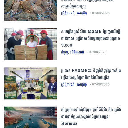
សម្គាល់​ភូមិសាស្ត្រ​
,
ព្រឹត្តិការណ៍
សេដ្ឋកិច្ច
• 07/08/2026
សហគ្រិនក្នុងវិស័យ MSME ប្រែក្លាយវិបត្តិ
ជាឱកាស ពង្រីកអាជីវកម្មរហូតមានដៃគូជាង
១,០០០
,
ជំនួញ
ព្រឹត្តិការណ៍
• 07/08/2026
ប្រធាន​​ ​FASMEC​៖​ ​ទិញ​ទំនិញ​ខ្មែរ​កាន់តែ​
ច្រើន​ ​សេដ្ឋកិច្ច​ជាតិ​កាន់តែ​រីកចម្រើន​
,
ព្រឹត្តិការណ៍
សេដ្ឋកិច្ច
• 07/08/2026
តម្លៃប្រេងឡើងថ្លៃវិញ បន្ទាប់ពីអ៊ីរ៉ង់ និង អូម៉ង់
ទាមទារថ្លៃសេវាឆ្លងកាត់ច្រកសមុទ្រ
Hormuz