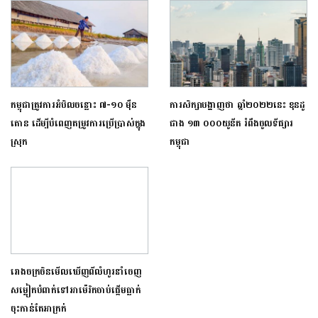
កម្ពុជា​ត្រូវការ​អំបិល​ចន្លោះ ៧-១០ ​ម៉ឺន​
ការសិក្សាបង្ហាញថា ឆ្នាំ២០២២នេះ ខុនដូ
តោន​ ដើម្បី​បំពេញតម្រូវការ​ប្រើប្រាស់​ក្នុង
ជាង ១៣ ០០០យូនីត រំពឹងចូលទីផ្សារ
ស្រុក
កម្ពុជា
រោងចក្រចិនមើលឃើញពីលំហូរនាំចេញ
សម្លៀកបំពាក់ទៅអាម៉េរិកចាប់ផ្តើមធ្លាក់
ចុះកាន់តែអាក្រក់