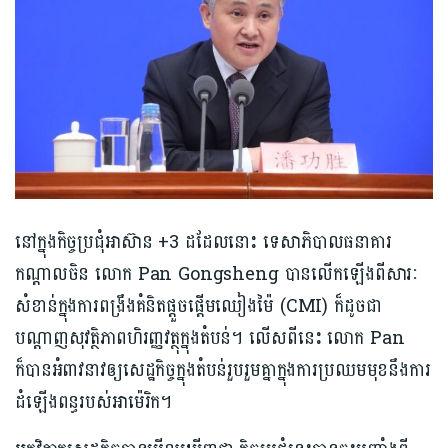
នៅក្នុងកិច្ចប្រជុំអាស៊ាន +3 ដដែលនោះ ទេសាភិបាលធនាគារ
កណ្តាលចិន លោក Pan Gongsheng បានលើកឡើងពីសារៈ
សំខាន់ក្នុងការពង្រឹងគំនិតផ្តួចផ្តើមឈៀងម៉ៃ (CMI) ក៏ដូចជា
បណ្តាញសុវត្ថិភាពហិរញ្ញវត្ថុក្នុងតំបន់។ លើសពីនេះ លោក Pan
ក៏បានអំពាវនាវ​ឲ្យ​សេដ្ឋកិច្ច​ក្នុង​តំបន់​រួបរួម​គ្នា​ក្នុង​ការ​ប្រឈម​មុខ​នឹង​ការ​
ដំឡើង​ពន្ធ​របស់​អាម៉េរិក។