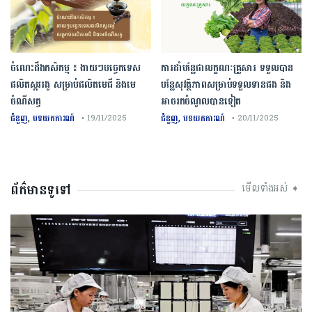
ចំណេះដឹងកសិកម្ម ៖ ងាយៗបច្ចេកទេស
ការដាំបន្លែជាលក្ខណៈគ្រួសារ ទទួលបាន
ផលិតស្កររងូ សម្រាប់ផលិតមេជី និងមេ
បន្លែសុវត្ថិភាពសម្រាប់ទទួលទានផង និង
ចំណីសត្វ
អាចរកចំណូលបានទៀត
,
,
ជំនួញ
បទយកការណ៍
ជំនួញ
បទយកការណ៍
• 19/11/2025
• 20/11/2025
ព័ត៌មានទូទៅ
មើលទាំងអស់ ➧