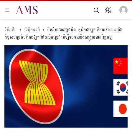
ព្រឹត្តិការណ៍
ចិន​អំពាវនាវ​ឱ្យ​ជប៉ុន, កូរ៉េខាងត្បូង និង​អាស៊ាន ​ពង្រឹង​
កិច្ចសហប្រតិបត្តិការ​ឱ្យ​កាន់តែស៊ីជម្រៅ​ ដើម្បីទប់ទល់នឹងសង្គ្រាម​ពាណិជ្ជកម្ម