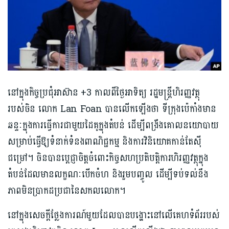
នៅក្នុងកិច្ចប្រជុំអាស៊ាន +3 កាលពីថ្ងៃអាទិត្យ រដ្ឋមន្ត្រីហិរញ្ញវត្ថុ
របស់ចិន លោក Lan Foan បានលើកឡើងថា ទីក្រុងប៉េកាំងមាន
ឆន្ទៈក្នុងការធ្វើការជាមួយដៃគូក្នុងតំបន់ ដើម្បីពង្រឹងគោលនយោបាយ
សម្រាប់ធ្វើឱ្យទំនាក់ទំនងពាណិជ្ជកម្ម និងការវិនិយោគកាន់តែស៊ី
ជម្រៅ។ ចិនបានប្តេជ្ញាចិត្តចំពោះកិច្ចសហប្រតិបត្តិការហិរញ្ញវត្ថុក្នុង
តំបន់ដែលមានលក្ខណៈបើកចំហ និងរួមបញ្ចូល ដើម្បីទប់ទល់នឹង
ភាពមិនប្រាកដប្រជានៃសកលលោក។
នៅក្នុងសេចក្តីថ្លែងការណ៍មួយដែលបានបង្ហោះនៅលើគេហទំព័ររបស់