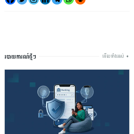
របាយការណ៍ថ្មីៗ
មើលទាំងអស់ ➧