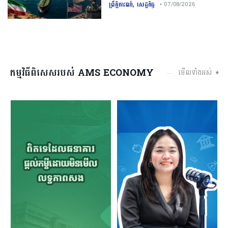
,
ព្រឹត្តិការណ៍
សេដ្ឋកិច្ច
• 07/08/2026
កម្មវិធីពិសេសរបស់ AMS ECONOMY
មើលទាំងអស់ ➧