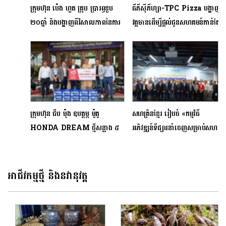
ក្រុមហ៊ុន ប៉េង ហួត គ្រុប ប្រារព្ធខួប
ធីភីស៊ីភីហ្សា-TPC Pizza បង្ហាញ
២០ឆ្នាំ និងបង្ហាញពីវិសាលភាពនៃការ
វត្តមានដើម្បីផ្តល់ជូនសហគមន៍កាន់តែ
រីកចម្រើនលើផ្ទៃដីអភិវឌ្ឍន៍ជិត ១,០០០
ប្រសើរ
ហិកតា ជុំវិញរាជធានីភ្នំពេញ
ក្រុមហ៊ុន ជីប ម៉ុង ឧបត្ថម្ភ ម៉ូតូ
សហគ្រិនខ្មែរ រៀបចំ «កម្មវិធី
HONDA DREAM ថ្មីសន្លាង ៥
អភិវឌ្ឍន៍ទីផ្សារនាំចេញសម្រាប់​សហ
គ្រឿង និងភេសជ្ជៈ ២០០ កេស ដល់
គ្រាស»
ក្រសួងឧស្សាហកម្ម វិទ្យាសាស្ត្រ
បច្ចេកវិទ្យា និងនវានុវត្តន៍
អាជីវកម្មថ្មី និងនវានុវត្ត