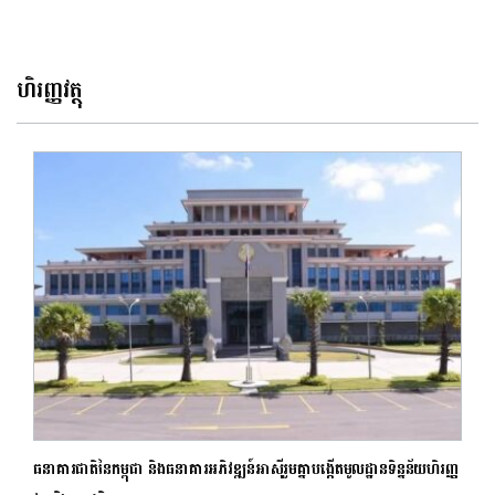
ហិរញ្ញវត្ថុ
ធនាគារជាតិនៃកម្ពុជា និងធនាគារអភិវឌ្ឍន៍អាស៊ីរួមគ្នាបង្កើតមូលដ្ឋានទិន្នន័យហិរញ្ញ