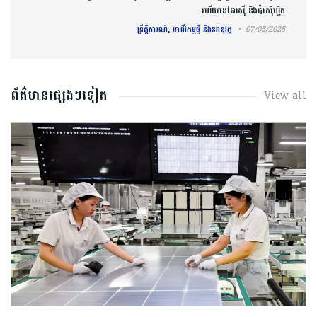
ហើយនៅអាស៊ី និងប៉ាស៊ីហ្វិក
ព្រឹត្តិការណ៍, អាជីវកម្មថ្មី និងនវានុវត្ត
07/05/2025
ព័ត៌មានផ្សេងៗទៀត
View all