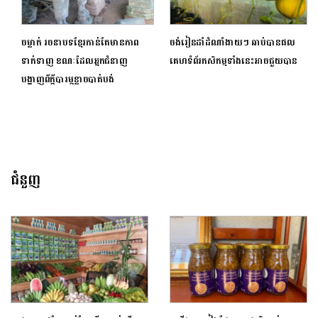
ចម្លាក់ រចនាបទខ្មែរកាន់តែមានភាព
ចង់រៀនដាំដំណាំងាយៗ ឆាប់បានផល
ទាក់ទាញ ខណៈដែលអ្នកជំនាញ
គេហទំព័រកសិកម្មទាំងនេះអាចជួយបាន
បង្ហាញពីក្ដីបារម្ភខ្លាចបាត់បង់
ជំនួញ