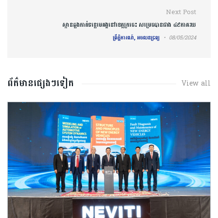
Next Post
ស្ពានឆ្លងកាត់ទន្លេមេគង្គនៅខេត្តក្រចេះ សម្រេចបានជាង ៤៩ភាគរយ
ព្រឹត្តិការណ៍, អចលនទ្រព្យ
08/05/2024
ព័ត៌មានផ្សេងៗទៀត
View all