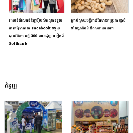
គេហទំព័រលក់ទំនិញថ្មីរបស់ឥណ្ឌាទទួល
គ្រាប់ស្វាយចន្ធីកាន់តែមានតម្រូវការខ្ពស់
ការគាំទ្រដោយ Facebook ទទួល
ទាំងក្នុងតំបន់ និងសាកលលោក
បានវិនិយោគថ្មី 300 លានដុល្លារទៀតពី
Softbank
ជំនួញ