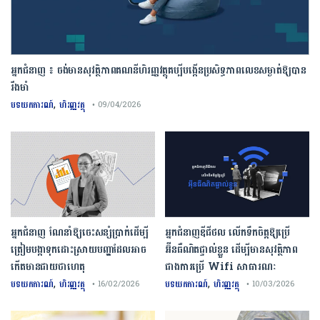
អ្នកជំនាញ ៖ ចង់មានសុវត្ថិភាពគណនីហិរញ្ញវត្ថុគប្បីបង្កើនប្រសិទ្ធភាពលេខសម្ងាត់ឱ្យបាន
រឹងមាំ
,
បទយកការណ៍
ហិរញ្ញវត្ថុ
• 09/04/2026
អ្នកជំនាញ ណែនាំឱ្យចេះសន្សំប្រាក់ដើម្បី
អ្នកជំនាញឌីជីថល លើកទឹកចិត្តឱ្យប្រើ
ត្រៀមបង្កាទុកដោះស្រាយបញ្ហាដែលអាច
អ៊ីនធឺណិតផ្ទាល់ខ្លួន ដើម្បីមានសុវត្ថិភាព
កើតមានជាយថាហេតុ
ជាងការប្រើ Wifi​ សាធារណៈ
,
,
បទយកការណ៍
ហិរញ្ញវត្ថុ
បទយកការណ៍
ហិរញ្ញវត្ថុ
• 16/02/2026
• 10/03/2026