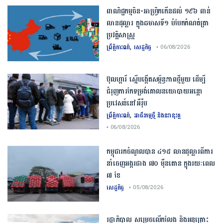
ពាណិជ្ជកម្ម​ចិន​-​អាហ្វ្រិក​កើន​ដល់​ ​១៩៦​ ​ពាន់​
លាន​ដុល្លារ​ ក្នុង​ឆមាស​ទី​១​ ​បំបែក​កំណត់ត្រា​
ប្រវត្តិសាស្ត្រ​
,
ព្រឹត្តិការណ៍
សេដ្ឋកិច្ច
• 06/08/2026
ប៊ុល​ហ្ការី ​ស្នើ​បង្កើត​សម្ព័ន្ធភាព​ថ្មី​មួយ ​ដើម្បី​
ជំរុញ​ការ​កែទម្រង់​គោលនយោបាយ​អន្តោ
ប្រវេសន៍​នៅអឺរ៉ុប​
,
ព្រឹត្តិការណ៍
អាជីវកម្មថ្មី និងនវានុវត្ត
• 06/08/2026
កម្ពុជារកចំណូលបាន ៤១៥ លានដុល្លារពីការ
នាំចេញអង្ករជាង ៧០ ម៉ឺនតោន ក្នុងរយៈពេល
៧ ខែ
សេដ្ឋកិច្ច
• 05/08/2026
រដ្ឋាភិបាល សម្រេច​លើកលែង និងអនុគ្រោះ