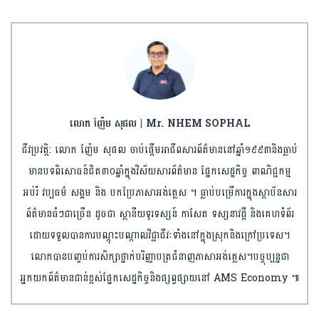
លោក ញ៉ែម សុផល | Mr. NHEM SOPHAL
ជីវប្រវត្តិ: លោក ញ៉ែម សុផល ចាប់ផ្តើមអាជីពសារព័ត៌មាននៅឆ្នាំ១៩៩៣និងធ្លាប់
មានបទពិសោធន៍ជិត៣០ឆ្នាំក្នុងវិស័យសារព័ត៌មាន ផ្នែកសេដ្ឋកិច្ច ពាណិជ្ជកម្ម
អប់រំ វប្បធម៌ សង្គម និង បកប្រែភាសាអង់គ្លេស ។ ធ្លាប់បម្រើការក្នុងស្ថាប័នសារ
ព័ត៌មានធំៗជាច្រើន ដូចជា ស្ថានីយទូរទស្សន៍ កាសែត ទស្សនាវដ្តី និងគេហទំព័រ
ដោយទទួលបានការបណ្តុះបណ្តាលវិជ្ជាជីវៈទាំងនៅក្នុងស្រុកនិងក្រៅប្រទេស។
លោកបានបញ្ចប់ការសិក្សាថ្នាក់បរិញ្ញាបត្រជំនាញភាសាអង់គ្លេស។បច្ចុប្បន្នជា
អ្នកយកព័ត៌មានជាន់ខ្ពស់ផ្នែកសេដ្ឋកិច្ចនិង​ផ្សព្វផ្សាយនៅ AMS Economy ៕