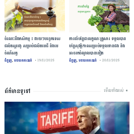
ចំណេះដឹងកសិកម្ម ៖ ងាយៗបច្ចេកទេស
ការដាំបន្លែជាលក្ខណៈគ្រួសារ ទទួលបាន
ផលិតស្កររងូ សម្រាប់ផលិតមេជី និងមេ
បន្លែសុវត្ថិភាពសម្រាប់ទទួលទានផង និង
ចំណីសត្វ
អាចរកចំណូលបានទៀត
,
,
ជំនួញ
បទយកការណ៍
ជំនួញ
បទយកការណ៍
• 19/11/2025
• 20/11/2025
ព័ត៌មានទូទៅ
មើលទាំងអស់ ➧