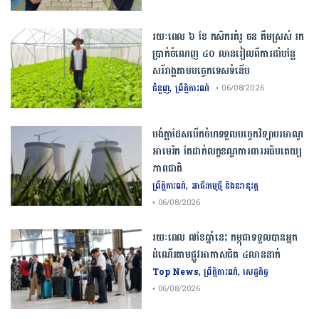
រយៈពេល ៦ ខែ កសិករគំរូ ចន គឹមស្រស់ រក
ប្រាក់ចំណេញ ៤០ លានរៀលពីការដាំបន្លែ
សរីរាង្គតាមបច្ចេកទេសទំនើប
,
ជំនួញ
ព្រឹត្តិការណ៍
• 06/08/2026
បង់ក្លាដែស​បើកចំហ​ទទួល​បច្ចេកវិទ្យា​បរមាណូ​
អាមេរិក​ តែ​ដាក់​លក្ខខណ្ឌ​ការពារ​អធិបតេយ្យ
ភាព​ជាតិ​
,
ព្រឹត្តិការណ៍
អាជីវកម្មថ្មី និងនវានុវត្ត
• 06/08/2026
រយៈពេល ៧ខែឆ្នាំនេះ កម្ពុជាទទួលបានអ្នក
ដំណើរតាមផ្លូវអាកាសជិត ៤លាននាក់
,
,
Top News
ព្រឹត្តិការណ៍
សេដ្ឋកិច្ច
• 06/08/2026