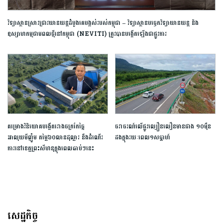
វិទ្យាស្ថានស្រាវជ្រាវយានយន្តដំបូងគេបង្អស់របស់កម្ពុជា – វិទ្យាស្ថានបច្ចេកវិទ្យាយានយន្ត និង
ឧស្សាហកម្មថាមពលថ្មីនៅកម្ពុជា (NEVITI) ត្រូវបានបង្កើតឡើងជាផ្លូវការ
គម្រោងវិនិយោគបង្កើតរោងចក្រកែច្នៃ
ចរាចរណ៍លើផ្លូវល្បឿនលឿនមានជាង ១០ម៉ឺន
អាលុយមីញ៉ូម​ តម្លៃ៦០លានដុល្លារ នឹងដំណើរ
ដងក្នុងរយៈពេល១សប្តាហ៍
ការ​នៅខេត្តព្រះសីហនុក្នុង​ពេលឆាប់ៗ​នេះ
សេដ្ឋកិច្ច