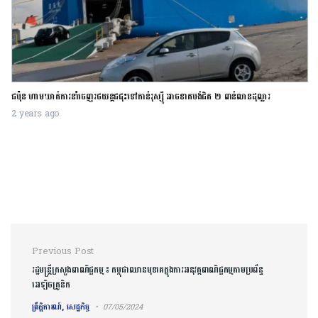
ជប៉ុន ហាមឃាត់ការនាំចេញរថយន្តជជុះទៅកាន់រុស្ស៊ី អាចខាតបង់ជិត ២ ពាន់លានដុល្លារ
2 years ago
Post navigation
Previous Post
រដ្ឋមន្ត្រីក្រសួងពាណិជ្ជកម្ម ៖ កម្ពុជាឈានមុខគេក្នុងការអនុវត្តពាណិជ្ជកម្មតាមប្រព័ន្ធ
អេឡិចត្រូនិក
ព្រឹត្តិការណ៍, សេដ្ឋកិច្ច
07/05/2024