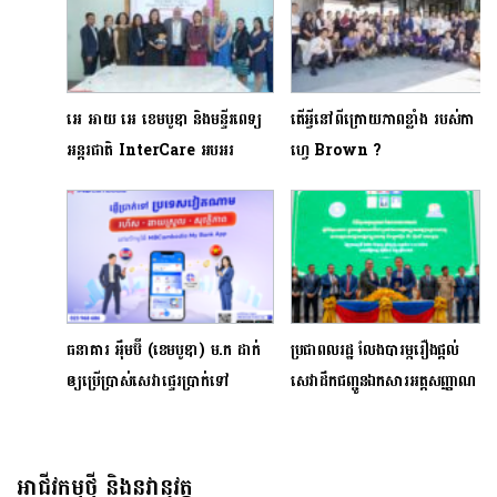
អេ អាយ អេ ខេមបូឌា និងមន្ទីរពេទ្យ
តើអ្វីនៅពីក្រោយភាពខ្លាំង របស់កា
អន្តរជាតិ InterCare អបអរ
ហ្វេ Brown ?
ជោគជ័យយុទ្ធនាការលើកម្ពស់ការយល់
ដឹងអំពីជំងឺមហារីកសុដន់ AIA Fit
For Hope 2024
ធនាគារ អុឹមប៊ី (ខេមបូឌា) ម.ក ដាក់
ប្រជាពលរដ្ឋ លែងបារម្ភរឿងផ្តល់
ឲ្យប្រើប្រាស់សេវាផ្ទេរប្រាក់ទៅ
សេវាដឹកជញ្ជូនឯកសារអត្តសញ្ញាណ
ប្រទេសវៀតណាម តាមរយៈកម្មវិធី
កម្មទៀតហើយ
ទូរស័ព្ទដៃ
អាជីវកម្មថ្មី និងនវានុវត្ត