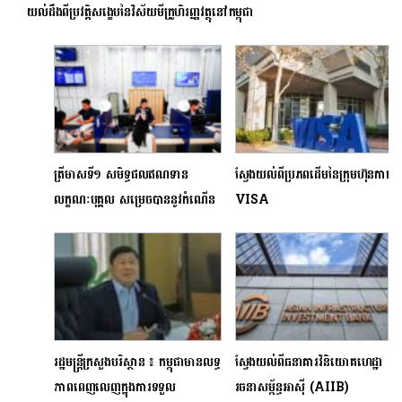
យល់ដឹងពីប្រវត្តិសង្ខេបនៃវិស័យមីក្រូហិរញ្ញវត្ថុនៅកម្ពុជា
ត្រីមាសទី១ សមិទ្ធផលឥណទាន
ស្វែងយល់ពីប្រភពដើមនៃក្រុមហ៊ុនកាត
លក្ខណៈបុគ្គល​ សម្រេចបាននូវ​កំណើន​
VISA
ដ៏រឹងមាំ​
រដ្ឋមន្រ្តីក្រសួងបរិស្ថាន ៖ កម្ពុជាមានលទ្ធ
ស្វែងយល់ពីធនាគារវិនិយោគហេដ្ឋា
ភាពពេញលេញក្នុងការទទួល
រចនាសម្ព័ន្ធអាស៊ី (AIIB)