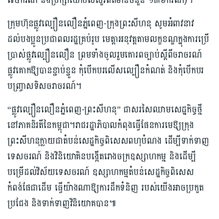
៧៤ករណី និងប្រឹក្សាយោបល់សួរព័ត៌មានចំនួន ១៣៦ករណី)។
ក្រុមហ៊ុនផ្លូវល្បឿនលឿនភ្នំពេញ-ក្រុងព្រះសីហនុ សូមអំពាវនាវ
ដល់បងប្អូនប្រជាពលរដ្ឋគ្រប់រូប មេត្តាអនុវត្តតាមលក្ខខណ្ឌក្នុងការប្រើ
ប្រាស់ផ្លូវល្បឿនលឿន ព្រមទាំងចូលរួមគោរពច្បាប់ស្តីពីចរាចរណ៍
ផ្លូវគោកឱ្យបានខ្ជាប់ខ្ជួន កុំបើកបរលើសល្បឿនកំណត់ និងកុំបើកបរ
បញ្ច្រាសទិសចរាចរណ៍។
“ផ្លូវល្បឿនលឿនភ្នំពេញ-ព្រះសីហនុ” ជាសរសៃឈាមសេដ្ឋកិច្ចថ្មី
នៅភាគនិរតីនៃកម្ពុជា។រាជរដ្ឋាភិបាលកំពុងធ្វើផែនការមេឱ្យក្រុង
ព្រះសីហនុក្លាយជាតំបន់សេដ្ឋកិច្ចពិសេសពហុបំណង ដើម្បីទាក់ទាញ
ទេស​ចរ​ណ៍ និងវិនិយោគិនបង្កើតរោងចក្រឧស្សាហកម្ម និងដើម្បី
បម្រើដល់វិស័យទេសចរណ៍ ឧស្សាហកម្មតំបន់សេដ្ឋកិច្ចពិសេស
កំពង់ផែជាដើម ធ្វើយ៉ាងណាឱ្យការដឹកទំនិញ របស់យើងអាចប្រកួត
ប្រជែង និងទាក់ទាញ​វិនិយោគបាន៕