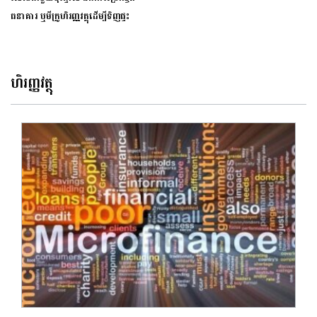
ធនាគារ​ ឬមីក្រូហិរញ្ញវត្ថុ​ដើម្បី​ទិញផ្ទះ​
ហិរញ្ញវត្ថុ