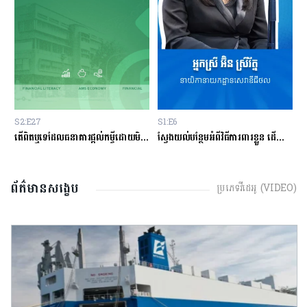
S2:E27
S1:E6
S
ម្ចីជាមួយធនាគារ
តើពិតឬទេដែលធនាគារផ្ដល់កម្ចីដោយមិនសិក្សាលើលទ្ធភាពសងត្រឡប់?
ស្វែងយល់បន្ថែមអំពីវិធីការពារខ្លួន ដើម្បីជៀសវាងពីការឆបោកតាមបច្ចេកវិទ្យាហិរញ្ញវត្ថុ!
ត
ព័ត៌មានសង្ខេប
ប្រភេទវីដេអូ (VIDEO)