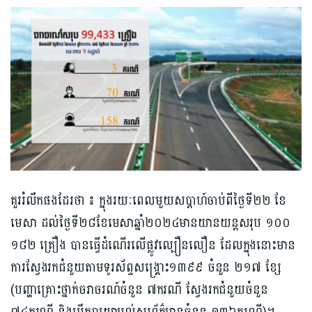
គួររំលឹកផងដែរថា ៖ ក្នុងរយៈពេលមួយសប្តាហ៍ចាប់ពីថ្ងៃទី២២ ខែ
មេសា ដល់ថ្ងៃទី២៨ខែមេសាឆ្នាំ២០២៤មានយានយន្តសរុប ១០០
១៨២ គ្រឿង បានធ្វើដំណើរលើផ្លូវល្បឿនលឿន ដែលក្នុងនោះមាន
ការស្វែងរកជំនួយតាមទូរស័ព្ទសង្គ្រោះ១៣៩៩ ចំនួន ២១៧ ខ្សែ
(បញ្ហាគ្រោះថ្នាក់ចរាចរណ៍ចំនួន ៧ករណី ស្វែងរកជំនួយចំនួន