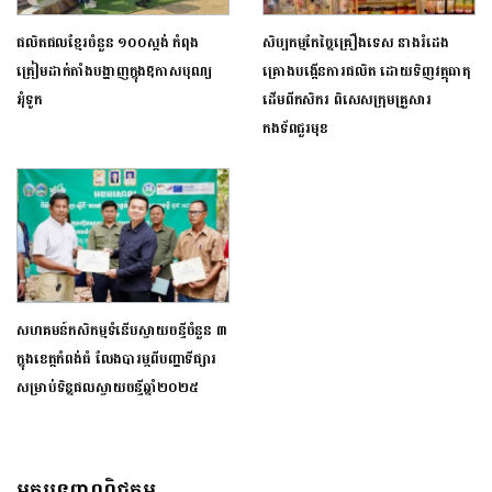
ផលិតផលខ្មែរចំនួន ១០០ស្តង់ កំពុង
សិប្បកម្មកែច្នៃគ្រឿងទេស នាងរំដេង
ត្រៀមដាក់តាំងបង្ហាញក្នុងឱកាសបុណ្យ
គ្រោងបង្កើនការផលិត ដោយទិញវត្ថុធាតុ
អុំទូក
ដើមពីកសិករ ពិសេសក្រុមគ្រួសារ
កងទ័ពជួរមុខ
សហគមន៍កសិកម្មទំនើបស្វាយចន្ទីចំនួន ៣
ក្នុងខេត្តកំពង់ធំ លែងបារម្ភ​​ពីបញ្ហាទីផ្សារ
សម្រាប់ទិន្នផលស្វាយចន្ទីឆ្នាំ២០២៥