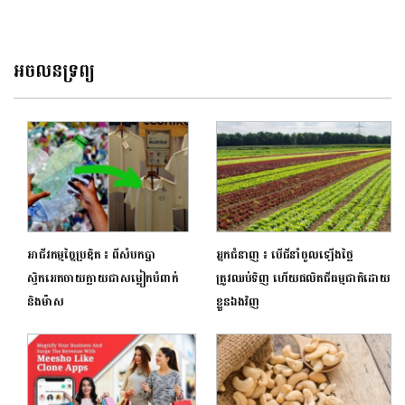
បានហិរញ្ញប្បទានបៃតងដើម្បីយកមក
ប្រើប្រាស់បម្រើដល់ប្រយោជន៍សេដ្ឋកិច្ច-
សង្គម
អចលនទ្រព្យ
អាជីវកម្មច្នៃប្រឌិត ៖ ពីសំបកប្លា
អ្នកជំនាញ ៖ បើជីនាំចូលឡើងថ្លៃ
ស្ទិកអេតចាយក្លាយជាសម្លៀកបំពាក់
ត្រូវឈប់ទិញ ហើយផលិតជីធម្មជាតិដោយ
និងម៉ាស
ខ្លួនឯងវិញ