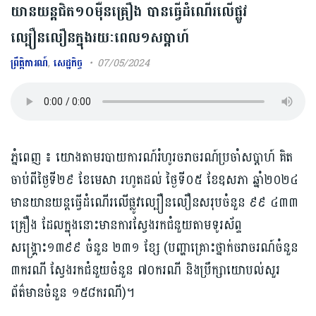
យានយន្តជិត១០ម៉ឺនគ្រឿង បានធ្វើដំណើរលើផ្លូវ
ល្បឿនលឿនក្នុងរយៈពេល១សប្តាហ៍
ព្រឹត្តិការណ៍
,
សេដ្ឋកិច្ច
07/05/2024
ភ្នំពេញ ៖ យោងតាមរបាយការណ៍រំហូរចរាចរណ៍ប្រចាំសប្តាហ៍ គិត
ចាប់ពីថ្ងៃទី២៩ ខែមេសា រហូតដល់ ថ្ងៃទី០៥ ខែឧសភា ឆ្នាំ២០២៤
មានយានយន្តធ្វើដំណើរលើផ្លូវល្បឿនលឿនសរុបចំនួន ៩៩ ៤៣៣
គ្រឿង ដែលក្នុងនោះមានការស្វែងរកជំនួយតាមទូរស័ព្ទ
សង្គ្រោះ១៣៩៩ ចំនួន ២៣១ ខ្សែ (បញ្ហាគ្រោះថ្នាក់ចរាចរណ៍ចំនួន
៣ករណី ស្វែងរកជំនួយចំនួន ៧០ករណី និងប្រឹក្សាយោបល់សួរ
ព័ត៌មានចំនួន ១៥៨ករណី)។