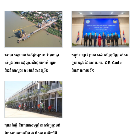
គម្រោងស្ពានចាក់អង្រែក្រោម-ព្រែកប្រា
កម្ពុជា-ឡាវ ប្រកាសដាក់ឱ្យប្រើប្រាស់ការ
តម្លៃ​៦០លានដុល្លារនឹងជួយកាត់បន្ថយ
ទូទាត់ឆ្លងដែនតាមរយៈ QR Code
ជំនន់កកស្ទះចរាចរណ៍បានច្រើន
ដំណាក់កាលទី១
គុណវិបត្តិ និងគុណសម្បត្តិរវាង​ទិញផ្ទះបង់
រំលស់ជាមួយបុរីផ្ទាល់ ​និងការ​ប្រើ​កម្ចីពី