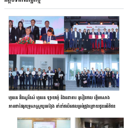
អត្ថបទពាណិជ្ជកម្ម
ហ្វតតេ អ៊ិនសួរឹនស៍ ហ្វតតេ ឡាយហ្វ៍ និងធនាគារ អូរៀនថល ផ្តើមកសាង
ភាពជាដៃគូយុទ្ធសាស្ត្រយូរអង្វែង ពាំនាំផលិតផលគ្រប់ជ្រុងជ្រោយជូនអតិថិជន