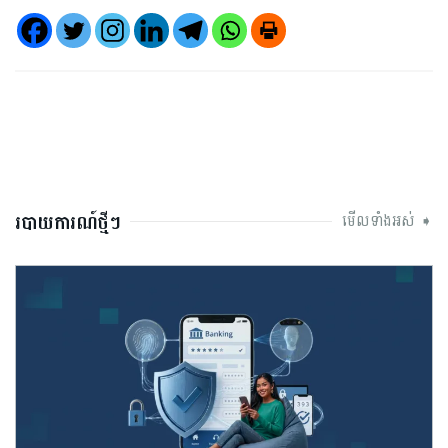
របាយការណ៍ថ្មីៗ
មើលទាំងអស់ ➧