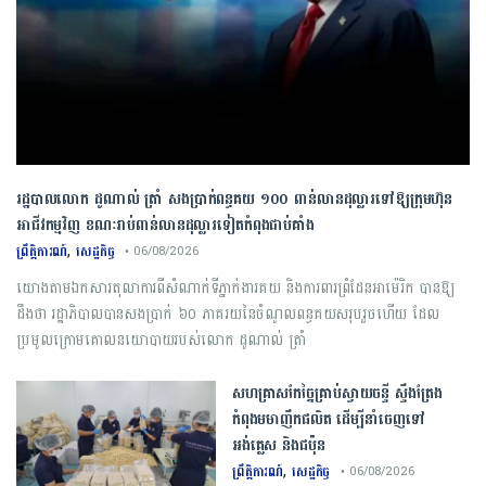
រដ្ឋបាលលោក ដូណាល់ ត្រាំ សងប្រាក់ពន្ធគយ ១០០ ពាន់លានដុល្លារទៅឱ្យក្រុមហ៊ុន
អាជីវកម្មវិញ ខណៈរាប់ពាន់លានដុល្លារទៀតកំពុងជាប់គាំង
,
ព្រឹត្តិការណ៍
សេដ្ឋកិច្ច
• 06/08/2026
យោងតាមឯកសារតុលាការពីសំណាក់ទីភ្នាក់ងារគយ និងការពារព្រំដែនអាម៉េរិក បានឱ្យ
ដឹងថា រដ្ឋាភិបាលបានសងប្រាក់ ៦០ ភាគរយនៃចំណូលពន្ធគយសរុបរួចហើយ ដែល
ប្រមូលក្រោមគោលនយោបាយរបស់លោក ដូណាល់ ត្រាំ
សហគ្រាសកែច្នៃគ្រាប់ស្វាយចន្ទី ស្ទឹងត្រែង
កំពុងមមាញឹកផលិត ដើម្បីនាំចេញទៅ
អង់គ្លេស និងជប៉ុន
,
ព្រឹត្តិការណ៍
សេដ្ឋកិច្ច
• 06/08/2026