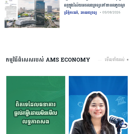
ពន្ធក្នុងវិស័យអចលនទ្រព្យ​ទៅតាមលក្ខខណ្ឌ
,
ព្រឹត្តិការណ៍
អចលនទ្រព្យ
• 05/08/2026
កម្មវិធីពិសេសរបស់ AMS ECONOMY
មើលទាំងអស់ ➧