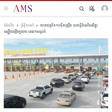
ព្រឹត្តិការណ៍
យានយន្តជិត១០ម៉ឺនគ្រឿង បានធ្វើដំណើរលើផ្លូវ
ល្បឿនលឿនក្នុងរយៈពេល១សប្តាហ៍