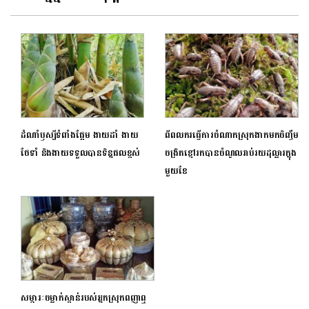
ដំណាំឫស្សីទំពាំងផ្អែម ងាយដាំ ងាយ
ពីពលករធ្វើការចំណាកស្រុកងាកមកចិញ្ចឹម
ថែទាំ និងងាយទទួលបានទិន្នផលខ្ពស់
ចង្រិតខ្មៅរកបានចំណូលរាប់រយដុល្លារក្នុង
មួយខែ
សម្ភារៈចម្លាក់ស្ពាន់របស់អ្នកស្រុកពញាឮ