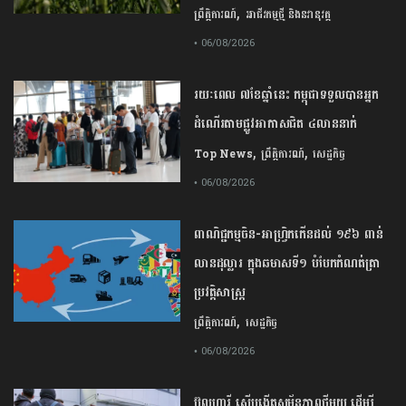
,
ព្រឹត្តិការណ៍
អាជីវកម្មថ្មី និងនវានុវត្ត
• 06/08/2026
រយៈពេល ៧ខែឆ្នាំនេះ កម្ពុជាទទួលបានអ្នក
ដំណើរតាមផ្លូវអាកាសជិត ៤លាននាក់
,
,
Top News
ព្រឹត្តិការណ៍
សេដ្ឋកិច្ច
• 06/08/2026
ពាណិជ្ជកម្ម​ចិន​-​អាហ្វ្រិក​កើន​ដល់​ ​១៩៦​ ​ពាន់​
លាន​ដុល្លារ​ ក្នុង​ឆមាស​ទី​១​ ​បំបែក​កំណត់ត្រា​
ប្រវត្តិសាស្ត្រ​
,
ព្រឹត្តិការណ៍
សេដ្ឋកិច្ច
• 06/08/2026
ប៊ុល​ហ្ការី ​ស្នើ​បង្កើត​សម្ព័ន្ធភាព​ថ្មី​មួយ ​ដើម្បី​