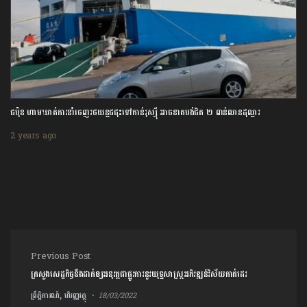
ជប៉ុន ហាមឃាត់ការនាំចេញរថយន្តជជុះទៅកាន់រុស្ស៊ី អាចខាតបង់ជិត ២ ពាន់លានដុល្លារ
2 years ago
Post navigation
Previous Post
ក្រសួងសេដ្ឋកិច្ចនឹងដាក់ឲ្យអនុវត្តជាផ្លូវការនូវយុទ្ធសាស្ត្រអភិវឌ្ឍន៍វិស័យកាត់ដេរ
ព្រឹត្តិការណ៍, ហិរញ្ញវត្ថុ
18/03/2022