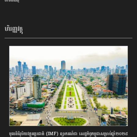
ថាមពលថ្ម
ហិរញ្ញវត្ថុ
មូលនិធិរូបិយវត្ថុអន្តរជាតិ (IMF) ព្យាករណ៍ថា សេដ្ឋកិច្ចកម្ពុជាសម្រាប់ឆ្នាំ២០២៥​