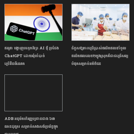
ឥណ្ឌា បង្ហាញបច្ចេកវិទ្យា AI ថ្មី ប្រជែង
ជំនួសឱ្យការប្រើប្រាស់ផលិតផលនាំចូល
ChatGPT ដោយពុំចាំបាច់
ផលិតផលលេខ២ក្នុងស្រុកគឺជាជម្រើសល្អ
ប្រើអ៊ិនធឺណេត
បំផុតសម្រាប់អតិថិជន
ADB អនុម័តហិរញ្ញប្បទានជាង ៦៣
លានដុល្លារ សម្រាប់សាងសង់ប្រព័ន្ធផ្ទុក