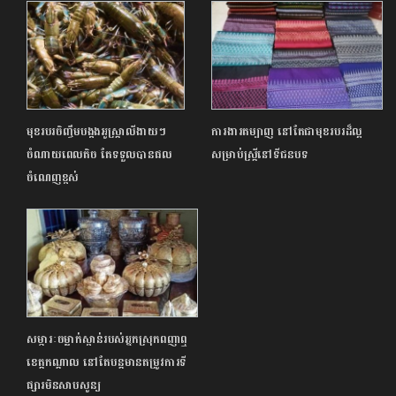
មុខរបរចិញ្ចឹមបង្កងអូស្ត្រាលីងាយៗ
ការងារតម្បាញ នៅតែជាមុខរបរដ៏ល្អ
ចំណាយពេលតិច តែទទួលបានផល
សម្រាប់ស្ត្រីនៅទីជនបទ
ចំណេញខ្ពស់
សម្ភារៈចម្លាក់ស្ពាន់របស់អ្នកស្រុកពញាឮ
ខេត្តកណ្តាល នៅតែបន្តមានតម្រូវការទី
ផ្សារមិនសាបសូន្យ