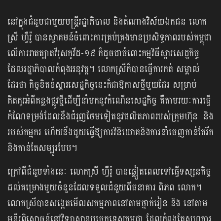
នៅក្នុងជំនួបជាមួយមន្ត្រីរដ្ឋាភិបាល និងតំណាងវិស័យឯកជន លោក
ស្រី ហ្វឺរ៉ូ បានស្វាគមន៍ចំពោះការគ្រប់គ្រងមានប្រសិទ្ធភាពរបស់កម្ពុជា
លើការរាតត្បាតវីរុសកូវីដ-១៩ ក៏ដូចជាចំពោះកម្មវិធីស្តារសេដ្ឋកិច្ច
ដែលរដ្ឋាភិបាលកំពុងអនុវត្ត។ លោកស្រីក៏បានធ្វើការកត់ សម្គាល់
ដែរថា កិច្ចខិតខំស្តារសេដ្ឋកិច្ចនេះក៏ជាឱកាសថ្មីមួយដែរ សម្រាប់
គិតគូរអំពីគន្លងផ្លូវថ្មីដើម្បីនាំមកនូវកំណើនសេដ្ឋកិច្ច គឺតាមរយៈការធ្វើ
កំណែទម្រង់ដែលនឹងជំរុញថែមទៀតនូវផលិតភាពរបស់ក្រុមហ៊ុន និង
របស់កម្មករ ហើយនឹងជួយធ្វើឱ្យការវិនិយោគនិងការនាំចេញកាន់តែរីក
និងកាន់តែសម្បូរបែប។
ក្រៅពីជំនួបទាំងនេៈ លោកស្រី ហ្វឺរ៉ូ បានឆ្លៀតពេលទៅធ្វើទស្សនកិច្ច
ដល់គម្រោងមួយចំនួនដែលទទួលជំនួយពីធនាគារ ពិភព លោក។
លោកស្រីបានសង្កេតមើលសកម្មភាពនៅតាមថ្នាក់រៀន និង នៅតាម
មន្ទីរពិសោធន៍នៅវិទ្យាស្ថានបច្ចេកទេសកម្ពុជា ដែលកំពុងតែសហការ