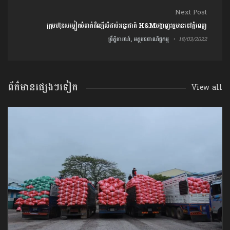
Next Post
ក្រុមហ៊ុនសម្លៀកបំពាក់ដ៏ល្បីលំដាប់អន្តរជាតិ H&Mបង្ហាញវត្តមាននៅភ្នំពេញ
ព្រឹត្តិការណ៍, អត្ថបទពាណិជ្ជកម្ម
18/03/2022
ព័ត៌មានផ្សេងៗទៀត
View all