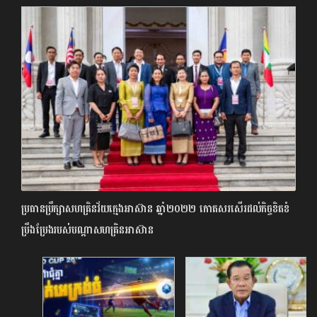
ប្រធានប្រឹក្សាសហគ្រិនវ័យក្មេងអាស៊ាន ឆ្នាំ២០២២ កោតសរសើរដល់កិច្ចខិតខំ
ប្រឹងប្រែងរបស់បណ្តាសហគ្រិនអាស៊ាន