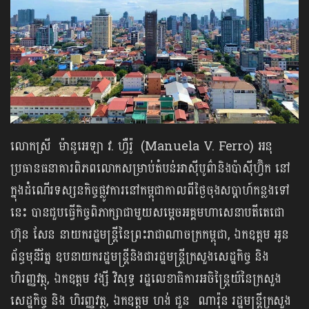
លោកស្រី ម៉ានូអេឡា វ. ហ្វឺរ៉ូ (Manuela V. Ferro) អនុ
ប្រធានធនាគារពិភពលោកសម្រាប់តំបន់អាស៊ីបូព៌ានិងប៉ាស៊ីហ្វ៊ិក នៅ
ក្នុងដំណើរទស្សនកិច្ចផ្លូវការនៅកម្ពុជាកាលពីថ្ងៃចុងសប្ដាហ៍កន្លងទៅ
នេះ បានជួបធ្វើកិច្ចពិភាក្សាជាមួយសម្តេចអគ្គមហាសេនាបតីតេជោ
ហ៊ុន សែន នាយករដ្ឋមន្ត្រីនៃព្រះរាជាណាចក្រកម្ពុជា, ឯកឧត្តម អូន
ព័ន្ធមុនីរ័ត្ន ឧបនាយករដ្ឋមន្ត្រីនិងជារដ្ឋមន្ត្រីក្រសួងសេដ្ឋកិច្ច និង
ហិរញ្ញវត្ថុ, ឯកឧត្តម វង្សី វិសុទ្ធ រដ្ឋលេខាធិការអចិន្ត្រៃយ៍នៃក្រសួង
សេដ្ឋកិច្ច និង ហិរញ្ញវត្ថុ, ឯកឧត្តម ហង់ ជួន ណារ៉ុន រដ្ឋមន្ត្រីក្រសួង