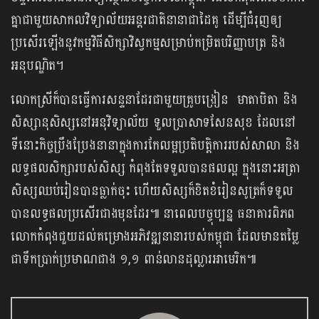
គ្នាជាមួយសាកលវិទ្យាល័យអន្តរជាតិនានាជាដៃគូ ដើម្បីជំរុញឲ្យ
ប្រសើរឡើងនូវកម្មវិធីសិក្សាវិស្វកម្មសម្រាប់កម្រិតបរិញ្ញាបត្រ និង
អនុបណ្ឌិត។
លោកស្រីក៏បានធ្វើការសន្ទនាដែរជាមួយគ្រូបង្រៀន មាតាបិតា និង
សិស្សានុសិស្សនៅអនុវិទ្យាល័យ ទួលប្រាសាទសែនសុខ ដែលនៅ
ទីនោះកិច្ចប្រឹងប្រែងនានាក្នុងការកែលម្អប្រតិបត្តិការរបស់សាលា និង
លទ្ធផលសិក្សារបស់សិស្ស កំពុងតែទទួលបានផលល្អ ក្នុងនោះអត្រា
សិស្សឈប់រៀនបានធ្លាក់ចុះ ហើយសិស្សក៏ខិតខំរៀនសូត្រក៏ទទួល
បានលទ្ធផលប្រសើរជាងមុនដែរ៕ នាពេលបច្ចុប្បន្ន ធនាគារពិភព
លោកកំពុងជួយដល់គម្រោងអភិវឌ្ឍនានារបស់កម្ពុជា ដែលមានតម្លៃ
ជាទឹកប្រាក់ប្រមាណជាង ១,១ ពាន់លានដុល្លារអាមេរិក៕