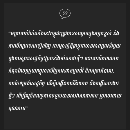
“អត្រាចាក់វ៉ាក់សាំងនៅកម្ពុជាត្រូវបានសម្រេចក្នុងអត្រាខ្ពស់ និង
ការបើកប្រទេសឡើងវិញ ជាកត្តាធ្វើឱ្យកម្ពុជាមានភាពប្រសើរមួយ
ក្នុងការស្តារសេដ្ឋកិច្ចឱ្យបានរឹងមាំសាជាថ្មី។ ធនាគារពិភពលោក
កំពុងតែបន្តជួយកម្ពុជាលើផ្នែកសេវាកម្មអប់រំ និងសុខាភិបាល,
ការកែទម្រង់សេដ្ឋកិច្ច ដើម្បីបង្កើនការវិនិយោគ និងបង្កើតការងារ
ថ្មីៗ ដើម្បីពង្រីកលទ្ធភាពទទួលបានសេវាសាធារណៈប្រកបដោយ
គុណភាព”