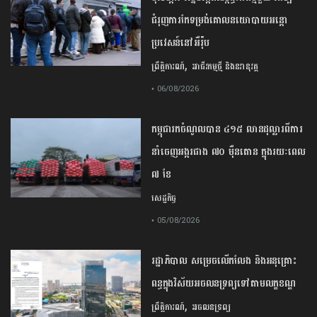
ជំរុញ​ការ​កែទម្រង់​គោលនយោបាយ​អន្តោ
ប្រវេសន៍​នៅអឺរ៉ុប​
,
ព្រឹត្តិការណ៍
អាជីវកម្មថ្មី និងនវានុវត្ត
• 06/08/2026
កម្ពុជារកចំណូលបាន ៤១៥ លានដុល្លារពីការ
នាំចេញអង្ករជាង ៧០ ម៉ឺនតោន ក្នុងរយៈពេល
៧ ខែ
សេដ្ឋកិច្ច
• 05/08/2026
រដ្ឋាភិបាល សម្រេច​លើកលែង និងអនុគ្រោះ
ពន្ធក្នុងវិស័យអចលនទ្រព្យ​ទៅតាមលក្ខខណ្ឌ
,
ព្រឹត្តិការណ៍
អចលនទ្រព្យ