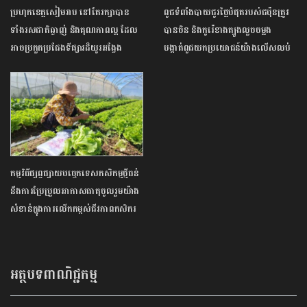
ប្រហុកខេត្តសៀមរាប នៅតែរក្សាបាន
ពូជទំពាំងបាយជូរថ្លៃបំផុតរបស់ជប៉ុនត្រូវ
ទាំងរសជាតិឆ្ងាញ់ និងគុណភាពល្អ ដែល
បានចិន និងកូរ៉េខាងត្បូងលួចចម្លង
អាចប្រកួតប្រជែងទីផ្សារដ៏យូរអង្វែង
បង្កាត់ពូជយកប្រយោជន៍យ៉ាងលើសលប់
កម្មវិធីផ្សព្វផ្សាយបច្ចេកទេសកសិកម្មថ្មីធន់
នឹងការប្រែប្រួលអាកាសធាតុចូលរួមយ៉ាង
សំខាន់ក្នុងការលើកកម្ពស់ជីវភាពកសិករ
អត្ថបទពាណិជ្ជកម្ម