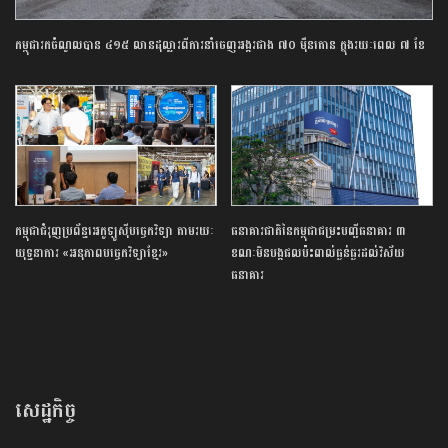
កម្ពុជារកចំណូលបាន ៤១៥ លានដុល្លារពីការនាំចេញអង្ករជាង ៧០ ម៉ឺនតោន ក្នុងរយៈពេល ៧ ខែ
កម្ពុជា​ជំរុញ​ប្រព័ន្ធ​អេកូឡូស៊ី​បច្ចេកវិទ្យា ​តាមរយៈ​
ធនាគារ​ជាតិ​នៃ​កម្ពុជា​ជម្រះ​បញ្ជី​ធនាគារ​ ​៣​ ​
យុទ្ធនាការ​ «​អនុភាព​បច្ចេកវិទ្យា​ខ្មែរ​»
ខណៈ​មិន​បង្ក​ផលប៉ះពាល់​ធ្ងន់ធ្ងរ​ដល់​វិស័យ​
ធនាគារ​
សេដ្ឋកិច្ច