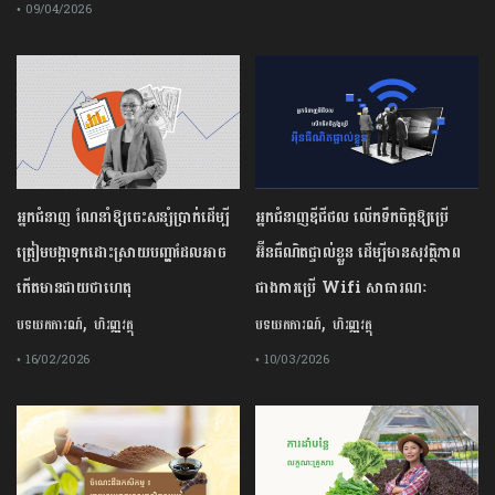
• 09/04/2026
អ្នកជំនាញ ណែនាំឱ្យចេះសន្សំប្រាក់ដើម្បី
អ្នកជំនាញឌីជីថល លើកទឹកចិត្តឱ្យប្រើ
ត្រៀមបង្កាទុកដោះស្រាយបញ្ហាដែលអាច
អ៊ីនធឺណិតផ្ទាល់ខ្លួន ដើម្បីមានសុវត្ថិភាព
កើតមានជាយថាហេតុ
ជាងការប្រើ Wifi​ សាធារណៈ
,
,
បទយកការណ៍
ហិរញ្ញវត្ថុ
បទយកការណ៍
ហិរញ្ញវត្ថុ
• 16/02/2026
• 10/03/2026