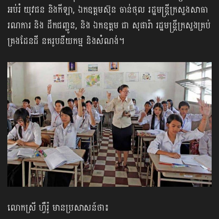
អប់រំ យុវជន និងកីឡា, ឯកឧត្តមស៊ុន ចាន់ថុល រដ្ឋមន្ត្រីក្រសួងសាធា
រណការ និង ដឹកជញ្ជូន, និង ឯកឧត្តម ជា សុផារ៉ា រដ្ឋមន្ត្រីក្រសួងគ្រប់
គ្រងដែនដី នគរូបនីយកម្ម និងសំណង់។
លោកស្រី ហ្វឺរ៉ូ មានប្រសាសន៍ថា៖