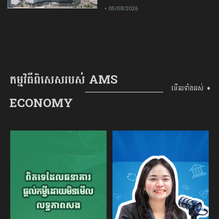
• 05/08/2026
កម្មវិធីពិសេសរបស់ AMS
មើលទាំងអស់ ➧
ECONOMY