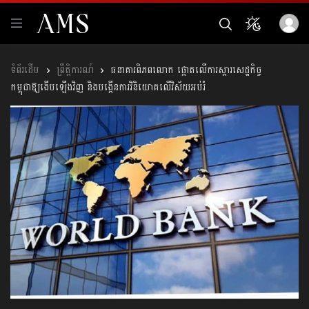
ព្រឹត្តិការណ៍
ធនាគារពិភពលោក ផ្តោតលើការស្តារសេដ្ឋកិច្ច
កម្ពុជាឱ្យងើបឡើងវិញ និងបង្កើនការវិនិយោគលើវិស័យអប់រំ