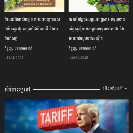
ចំណេះដឹងកសិកម្ម ៖ ងាយៗបច្ចេកទេស
ការដាំបន្លែជាលក្ខណៈគ្រួសារ ទទួលបាន
ផលិតស្កររងូ សម្រាប់ផលិតមេជី និងមេ
បន្លែសុវត្ថិភាពសម្រាប់ទទួលទានផង និង
ចំណីសត្វ
អាចរកចំណូលបានទៀត
,
,
ជំនួញ
បទយកការណ៍
ជំនួញ
បទយកការណ៍
• 19/11/2025
• 20/11/2025
ព័ត៌មានទូទៅ
មើលទាំងអស់ ➧