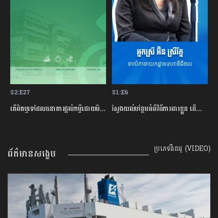
S2:E27
S1:E6
S
ម្ចីជាមួយធនាគារ
តើពិតឬទេដែលធនាគារផ្ដល់កម្ចីដោយមិនសិក្សាលើលទ្ធភាពសងត្រឡប់?
ស្វែងយល់បន្ថែមអំពីវិធីការពារខ្លួន ដើម្បីជៀសវាងពីការឆបោកតាមបច្ចេកវិទ្យាហិរញ្ញវត្ថុ!
ត
ប្រភេទវីដេអូ (VIDEO)
ព័ត៌មានសង្ខេប