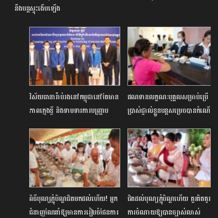
នឹង​បន្ត​ស្ទុះ​ងើប​ឡើង
វិស័យធានារ៉ាប់រងនៅកម្ពុជានៅតែមាន
ឥណទានលក្ខណៈបុគ្គលសម្រាប់ប្រើ
ភាពក្មេងខ្ចី និងទាមទារការបញ្ជ្រាប
ប្រាស់ផ្ទាល់ខ្លួនបន្តសម្រេចបានកំណើន
ចំណេះដឹងជូនសាធារណជនបន្ថែម
រឹងមាំ
ពិធីបុណ្យភ្ជុំបិណ្ឌជិតមកដល់ហើយ! អ្នក
ជិតដល់បុណ្យភ្ជុំបិណ្ឌហើយ គួរគិតគូរ
ជំនាញណែនាំឱ្យមានការរៀបចំផែនការ
ការចំណាយឱ្យបានច្បាស់លាស់