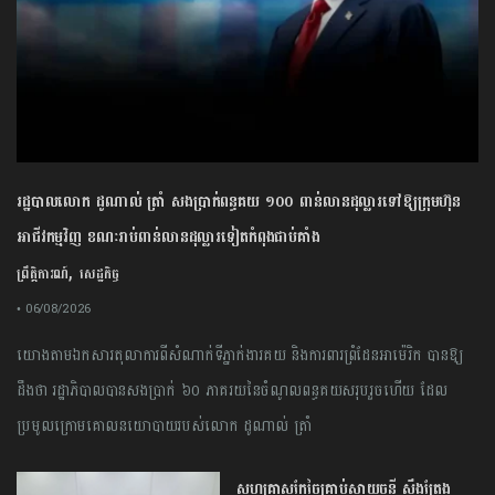
រដ្ឋបាលលោក ដូណាល់ ត្រាំ សងប្រាក់ពន្ធគយ ១០០ ពាន់លានដុល្លារទៅឱ្យក្រុមហ៊ុន
អាជីវកម្មវិញ ខណៈរាប់ពាន់លានដុល្លារទៀតកំពុងជាប់គាំង
,
ព្រឹត្តិការណ៍
សេដ្ឋកិច្ច
• 06/08/2026
យោងតាមឯកសារតុលាការពីសំណាក់ទីភ្នាក់ងារគយ និងការពារព្រំដែនអាម៉េរិក បានឱ្យ
ដឹងថា រដ្ឋាភិបាលបានសងប្រាក់ ៦០ ភាគរយនៃចំណូលពន្ធគយសរុបរួចហើយ ដែល
ប្រមូលក្រោមគោលនយោបាយរបស់លោក ដូណាល់ ត្រាំ
សហគ្រាសកែច្នៃគ្រាប់ស្វាយចន្ទី ស្ទឹងត្រែង