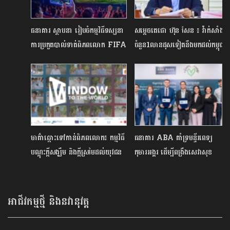
ធនាគារ ស្ថាបនា រៀបចំកម្មវិធីទស្សនា
សម្ដេចតេជោ ហ៊ុន សែន ៖ វ៉ាក់សាំង
ការប្រកួតបាល់ទាត់ពិភពលោក FIFA
ចំនួន1លានដុសទៀតនឹងមកដល់កម្ពុជា
World Cup 2026™ Visa
នៅក្នុងសប្ដាហ៍ក្រោយ
Sathapana Viewing
Party​
មាគ៌ាឆ្ពោះទៅកាន់ពិភពលោក៖ កម្មវិធី
ធនាគារ ABA គាំទ្រមន្ទីរពេទ្យ
បណ្តុះក្តីសង្ឃឹម និងក្តីស្រមៃដល់យុវជន
កុមារអង្គរ ដើម្បីពង្រឹងសេវាសុខ
កម្ពុជា
ភាពកុមារនៅកម្ពុជាឲ្យកាន់តែ
ប្រសើរ
អាជីវកម្មថ្មី និងនវានុវត្ត