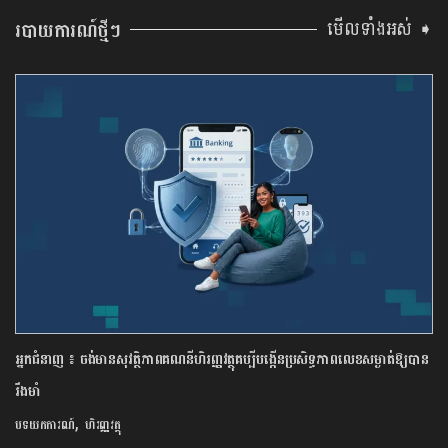
មើលទាំងអស់ ➧
របាយការណ៍ថ្មីៗ
អ្នកជំនាញ ៖ ចង់មានសុវត្ថិភាពគណនីហិរញ្ញវត្ថុគប្បីបង្កើនប្រសិទ្ធភាពលេខសម្ងាត់ឱ្យបាន
រឹងមាំ
,
បទយកការណ៍
ហិរញ្ញវត្ថុ