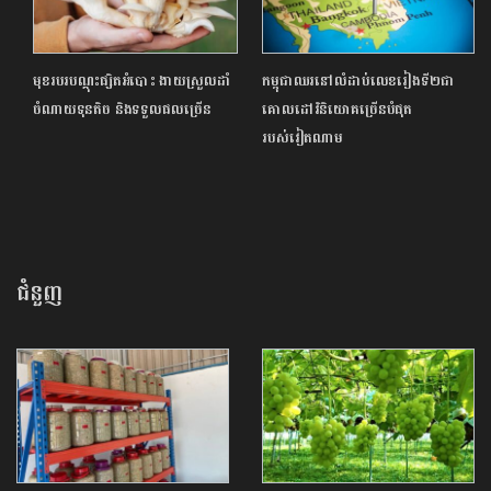
មុខរបរបណ្ដុះផ្សិតអំបោះ ងាយស្រួលដាំ
កម្ពុជាឈរនៅលំដាប់លេខរៀងទី២ជា
ចំណាយទុនតិច និងទទួលផលច្រើន
គោលដៅវិនិយោគច្រើនបំផុត
របស់វៀតណាម
ជំនួញ