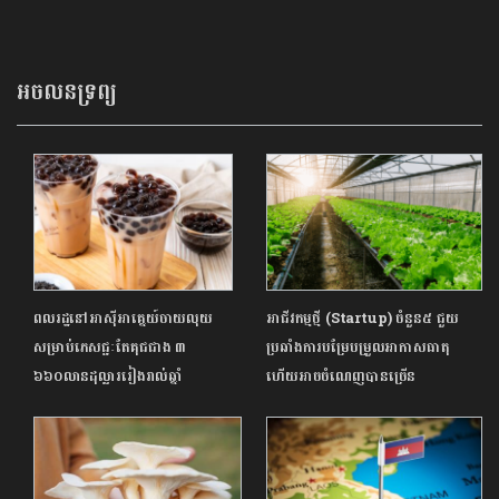
ថវិកាច្បាស់លាស់ ដើម្បីចៀសវាង
ដើម្បីកុំឱ្យប៉ះពាល់ដល់ការចំណាយ
ចំណាយលើសខ្ទង់
ផ្សេងៗ
អចលនទ្រព្យ
ពលរដ្ឋនៅអាស៊ីអាគ្នេយ៍ចាយលុយ
អាជីវកម្មថ្មី (Startup) ចំនួន៥ ជួយ
សម្រាប់ភេសជ្ជៈតែគុជជាង ៣
ប្រឆាំងការបម្រែបម្រួលអាកាសធាតុ
៦៦០លានដុល្លាររៀងរាល់ឆ្នាំ
ហើយអាចចំណេញបានច្រើន