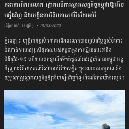
ធនាគារពិភពលោក ផ្តោតលើការស្តារសេដ្ឋកិច្ចកម្ពុជាឱ្យងើប
ឡើងវិញ និងបង្កើនការវិនិយោគលើវិស័យអប់រំ
ព្រឹត្តិការណ៍
,
សេដ្ឋកិច្ច
18/03/2022
ភ្នំពេញ ៖ មន្ត្រីជាន់ខ្ពស់ធនាគារពិភពលោកបានផ្តល់តម្លៃខ្ពស់ចំពោះ
ចំណាត់ការមានប្រសិទ្ធភាពរបស់កម្ពុជាក្នុងការឆ្លើយតបទៅនឹង
ជំងឺកូវីដ-១៩ ហើយបានបន្តលើកទឹកចិត្តដល់រាជរដ្ឋាភិបាលកម្ពុជាបន្ត
ជំរុញការវិនិយោគលើវិស័យអប់រំថែមទៀត ក្នុងខណៈសកម្មភាព និង
យុទ្ធសាស្ត្រស្តារសេដ្ឋកិច្ចឱ្យងើបឡើងវិញកំពុងដំណើរការយ៉ាងរលូន។