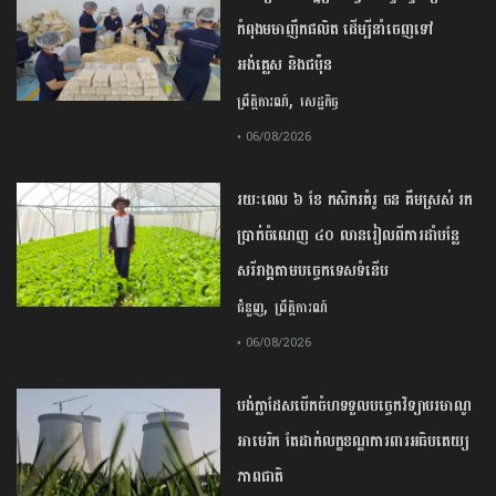
កំពុងមមាញឹកផលិត ដើម្បីនាំចេញទៅ
អង់គ្លេស និងជប៉ុន
,
ព្រឹត្តិការណ៍
សេដ្ឋកិច្ច
• 06/08/2026
រយៈពេល ៦ ខែ កសិករគំរូ ចន គឹមស្រស់ រក
ប្រាក់ចំណេញ ៤០ លានរៀលពីការដាំបន្លែ
សរីរាង្គតាមបច្ចេកទេសទំនើប
,
ជំនួញ
ព្រឹត្តិការណ៍
• 06/08/2026
បង់ក្លាដែស​បើកចំហ​ទទួល​បច្ចេកវិទ្យា​បរមាណូ​
អាមេរិក​ តែ​ដាក់​លក្ខខណ្ឌ​ការពារ​អធិបតេយ្យ
ភាព​ជាតិ​