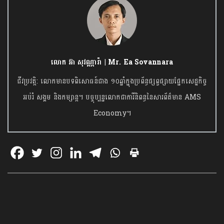
លោក អ៊ា សុវណ្ណារ៉ា | Mr. Ea Sovannara
ជីវប្រវត្តិ: លោកមានបទពិសោធន៍ជាង ១០ឆ្នាំក្នុងប្រព័ន្ធផ្សព្វផ្សាយផ្នែកសេដ្ឋកិច្ច
អប់រំ សង្គម និងកម្សាន្ត។ បច្ចុប្បន្នលោកជាការីនិពន្ធនៃសារព័ត៌មាន AMS
Economy។