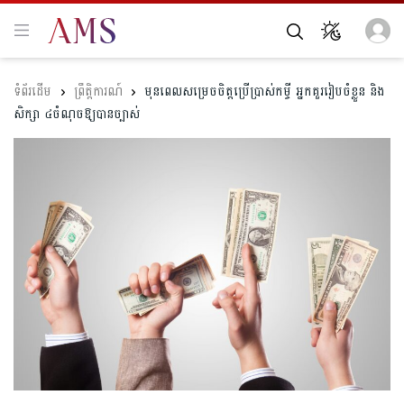
ព្រឹត្តិការណ៍
មុនពេលសម្រេចចិត្តប្រើប្រាស់កម្ចី អ្នកគួររៀបចំខ្លួន និង
សិក្សា ៤ចំណុចឱ្យបានច្បាស់