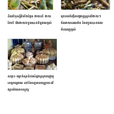
ដំណាំឫស្សីទំពាំងផ្អែម ងាយដាំ ងាយ
មុខរបរចិញ្ចឹមបង្កងអូស្ត្រាលីងាយៗ
ថែទាំ និងងាយទទួលបានទិន្នផលខ្ពស់
ចំណាយពេលតិច តែទទួលបានផល
ចំណេញខ្ពស់
សម្ភារៈចម្លាក់ស្ពាន់របស់អ្នកស្រុកពញាឮ
ខេត្តកណ្តាល នៅតែបន្តមានតម្រូវការទី
ផ្សារមិនសាបសូន្យ