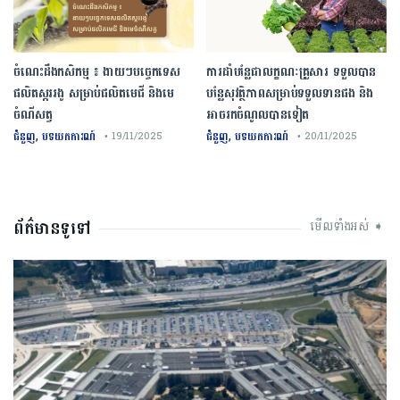
ចំណេះដឹងកសិកម្ម ៖ ងាយៗបច្ចេកទេស
ការដាំបន្លែជាលក្ខណៈគ្រួសារ ទទួលបាន
ផលិតស្កររងូ សម្រាប់ផលិតមេជី និងមេ
បន្លែសុវត្ថិភាពសម្រាប់ទទួលទានផង និង
ចំណីសត្វ
អាចរកចំណូលបានទៀត
,
,
ជំនួញ
បទយកការណ៍
ជំនួញ
បទយកការណ៍
• 19/11/2025
• 20/11/2025
ព័ត៌មានទូទៅ
មើលទាំងអស់ ➧