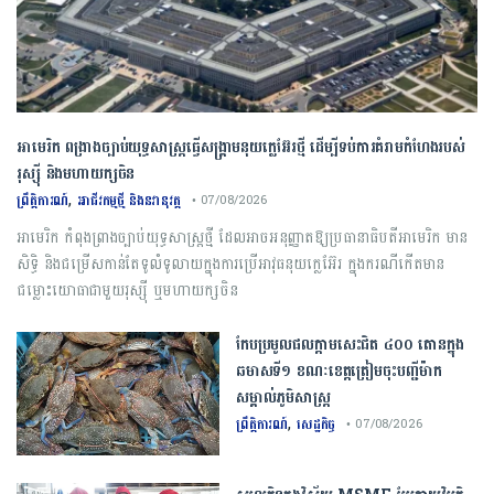
​អាមេរិក​ ពង្រាងច្បាប់​យុទ្ធសាស្ត្រ​ធ្វើ​សង្គ្រាម​នុយក្លេអ៊ែរ​ថ្មី ដើម្បីទប់ការគំរាមកំហែងរបស់​
រុស្ស៊ី និងមហាយក្សចិន
,
ព្រឹត្តិការណ៍
អាជីវកម្មថ្មី និងនវានុវត្ត
• 07/08/2026
អាមេរិក កំពុង​ព្រាងច្បាប់​យុទ្ធសាស្ត្រ​ថ្មី​ ដែលអាចអនុញ្ញាត​​ឱ្យ​ប្រធានាធិបតី​អាមេរិក​ មាន​
សិទ្ធិ និងជម្រើស​កាន់តែ​ទូលំទូលាយ​ក្នុង​ការប្រើអាវុធនុយក្លេអ៊ែរ ក្នុងករណី​កើតមាន​
ជម្លោះ​យោធា​ជាមួយ​រុស្ស៊ី ​ឬ​មហាយក្សចិន
កែប​ប្រមូល​ផល​ក្តាម​សេះ​ជិត​ ​៤០០ ​តោន​ក្នុង​
ឆមាស​ទី​១​ ​ខណៈ​ខេត្ត​ត្រៀម​ចុះបញ្ជី​ម៉ាក​
សម្គាល់​ភូមិសាស្ត្រ​
,
ព្រឹត្តិការណ៍
សេដ្ឋកិច្ច
• 07/08/2026