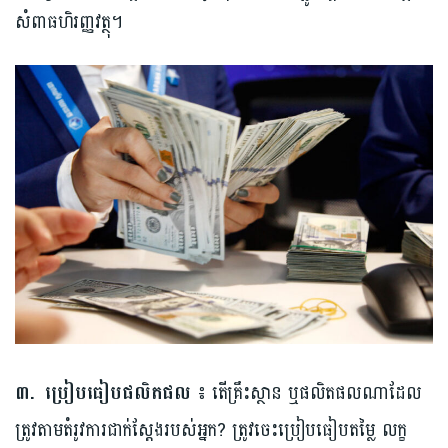
សំពាធហិរញ្ញវត្ថុ។
៣. ប្រៀបធៀបផលិតផល ៖
តើគ្រឹះស្ថាន ឬផលិតផលណាដែល
ត្រូវតាមតំរូវការជាក់ស្តែងរបស់អ្នក? ត្រូវចេះប្រៀបធៀបតម្លៃ លក្ខ