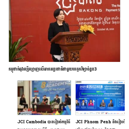
កម្ពុជាកំពុងល្បីល្បាញលើឆាកអន្តរជាតិជាមួយបច្ចេកវិទ្យាចំនួន3
JCI Cambodia បានរៀបចំកម្មវិធី
JCI Phnom Penh នឹងរៀបចំ