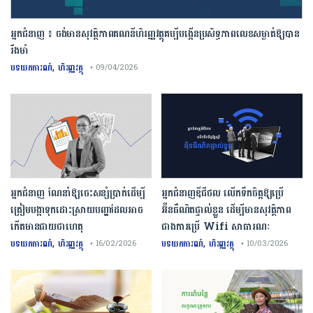
អ្នកជំនាញ ៖ ចង់មានសុវត្ថិភាពគណនីហិរញ្ញវត្ថុគប្បីបង្កើនប្រសិទ្ធភាពលេខសម្ងាត់ឱ្យបាន
រឹងមាំ
,
បទយកការណ៍
ហិរញ្ញវត្ថុ
• 09/04/2026
អ្នកជំនាញ ណែនាំឱ្យចេះសន្សំប្រាក់ដើម្បី
អ្នកជំនាញឌីជីថល លើកទឹកចិត្តឱ្យប្រើ
ត្រៀមបង្កាទុកដោះស្រាយបញ្ហាដែលអាច
អ៊ីនធឺណិតផ្ទាល់ខ្លួន ដើម្បីមានសុវត្ថិភាព
កើតមានជាយថាហេតុ
ជាងការប្រើ Wifi​ សាធារណៈ
,
,
បទយកការណ៍
ហិរញ្ញវត្ថុ
បទយកការណ៍
ហិរញ្ញវត្ថុ
• 16/02/2026
• 10/03/2026