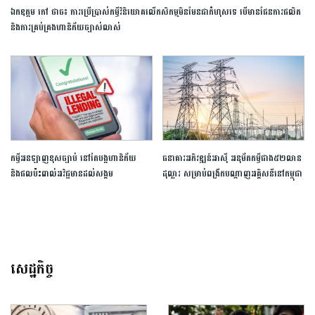
ឯកឧត្តម ​កៅ ​ថា​ច៖​ ​ការ​ប្រើប្រាស់​កម្ចី​វិនិយោគលើ​កសិកម្ម​មិន​មែន​ជា​កំហុស​ទេ ​បើ​មាន​ផែនការ​ផលិត​ ​
និង​ការ​គ្រប់គ្រង​ហានិភ័យ​ច្បាស់លាស់​
កម្ចីអនឡាញខុសច្បាប់ នៅតែបង្កហានិភ័យ
ធនាគារ​អភិវឌ្ឍន៍​អាស៊ី អនុម័ត​កម្ចីជាង​៥២លាន
និងផលប៉ះពាល់អវិជ្ជមានដល់សង្គម
ដុល្លារ​ សម្រាប់ពង្រីក​បណ្ដាញអគ្គិសនីនៅកម្ពុជា​
សេដ្ឋកិច្ច