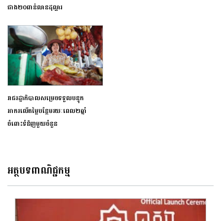
ជាង២០ពាន់លានដុល្លារ
រាជរដ្ឋាភិបាលសម្រេចទទួលបន្ទុក
អាករលើតម្លៃបន្ថែមរយៈពេល២ឆ្នាំ
ចំពោះទំនិញមួយចំនួន
អត្ថបទពាណិជ្ជកម្ម