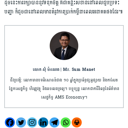
ដូចនេះការរក្សាបាននូវទំនុកចិត្ត គឺជាគន្លឹះសំខាន់នៅពេលជួបប្រទះ
បញ្ហា ក៏ដូចជានៅពេលមានតំរូវការប្រាក់កម្ចីនាពេលអនាគតផងដែរ៕
លោក ស៊ុំ ម៉ាណេត | Mr. Sum Manet
ជីវប្រវត្តិ: លោកមានបទពិសោធន៍ជាង ១០ ឆ្នាំក្នុងប្រព័ន្ធផ្សព្វផ្សាយ និងកាសែត
ផ្នែកសេដ្ឋកិច្ច ហិរញ្ញវត្ថុ និងអចលនទ្រព្យ។ បច្ចុប្បន្ន លោកជាការីនិពន្ធនៃព័ត៌មាន
សេដ្ឋកិច្ច AMS Economy។