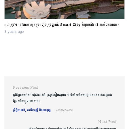
៤,ទីក្រុង២ នៅអាស៊ី ស្ថិតក្នុងបញ្ជីទីក្រុងឆ្លាតវៃ Smart City កំពូលទាំង ៧ របស់ពិភពលោក
3 years ago
Post navigation
Previous Post
ភូមិព្រែកតាកែវ ឃុំសំរោងធំ ស្រុកកៀនស្វាយ ជាទីតាំងបើកការដ្ឋានសាងសង់គម្រោង
ព្រែកជីកហ្វូណនតេជោ
ព្រឹត្តិការណ៍, អាជីវកម្មថ្មី និងនវានុវត្ត
02/07/2024
Next Post