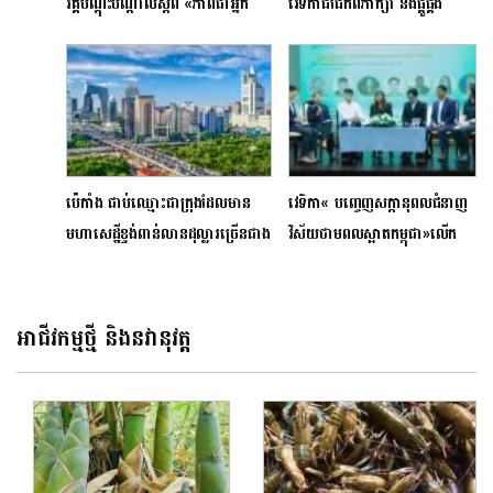
វគ្គបណ្តុះបណ្តាលស្តីពី «ភាពជាអ្នក
វេទិកាជជែកពិភាក្សា និងផ្គូផ្គង
ដឹកនាំ លើកទី៨» នៅខេត្តព្រះសីហនុ
ពាណិជ្ជកម្មប្រចាំឆ្នាំ២០២៥ ផ្តោត
លើការពង្រឹងសមត្ថភាពម្ចាស់អាជីវកម្ម
ដើម្បីចាប់ឱកាសនាពេលអនាគតនៅ
ថ្ងៃស្អែកនេះ
ប៉េកាំង ជាប់ឈ្មោះជាក្រុងដែលមាន
វេទិកា« បញ្ចេញសក្តានុពលជំនាញ
មហាសេដ្ឋីខ្ទង់ពាន់លានដុល្លារច្រើនជាង
វិស័យថាមពលស្អាតកម្ពុជា»លើក
គេលើពិភពលោក
កម្ពស់ការយល់ដឹងអំពីការកើនឡើង
នៃតម្រូវការសម្រាប់ការងារបៃតង
ក្នុងវិស័យថាមពលកកើតឡើងវិញ
អាជីវកម្មថ្មី និងនវានុវត្ត
និងប្រសិទ្ធភាពថាមពល