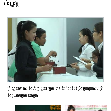
ហិរញ្ញវត្ថុ
គ្រឹះស្ថានធនាគារ និងហិរញ្ញវត្ថុនៅកម្ពុជា បាន និងកំពុងខិតខំប្រឹងប្រែងក្នុងការបម្រើ
និងជួយដល់ប្រជាជនកម្ពុជា