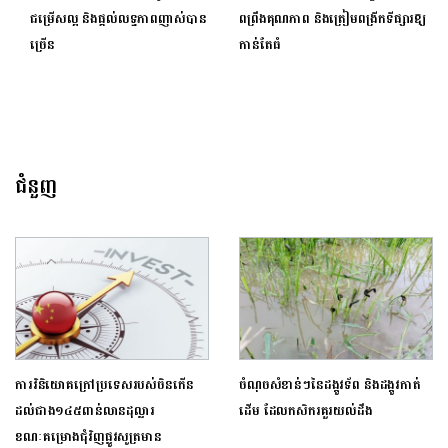
ជម្រើសល្អ និងផ្ដល់លទ្ធភាពញាស់បាន
ពព្រឹងគុណភាព និងត្រៀមពង្រីកទីផ្សារឱ្យ
ច្រើន
កាន់តែធំ
ជំនួញ
ការវិនិយោគក្រៅប្រទេសរបស់ចិនកើន
ចំណុចសំខាន់ៗនៃដង្កូវទ័ព និងដង្កូវកាត់
ដល់ជាង១៤៥ពាន់លានដុល្លារ
ដើម ដែលកសិករគួរយល់ដឹង
ខណៈគម្រោងជុំវិញផ្លូវសូត្រមាន