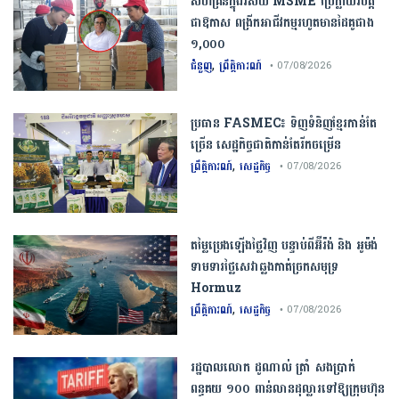
សហគ្រិនក្នុងវិស័យ MSME ប្រែក្លាយវិបត្តិ
ជាឱកាស ពង្រីកអាជីវកម្មរហូតមានដៃគូជាង
១,០០០
,
ជំនួញ
ព្រឹត្តិការណ៍
• 07/08/2026
ប្រធាន​​ ​FASMEC​៖​ ​ទិញ​ទំនិញ​ខ្មែរ​កាន់តែ​
ច្រើន​ ​សេដ្ឋកិច្ច​ជាតិ​កាន់តែ​រីកចម្រើន​
,
ព្រឹត្តិការណ៍
សេដ្ឋកិច្ច
• 07/08/2026
តម្លៃប្រេងឡើងថ្លៃវិញ បន្ទាប់ពីអ៊ីរ៉ង់ និង អូម៉ង់
ទាមទារថ្លៃសេវាឆ្លងកាត់ច្រកសមុទ្រ
Hormuz
,
ព្រឹត្តិការណ៍
សេដ្ឋកិច្ច
• 07/08/2026
រដ្ឋបាលលោក ដូណាល់ ត្រាំ សងប្រាក់
ពន្ធគយ ១០០ ពាន់លានដុល្លារទៅឱ្យក្រុមហ៊ុន