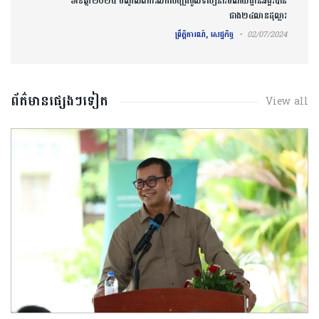
៦ខែឆ្នាំ២០២៤ ចំណូលពីការលក់សំបុត្រចូលទស្សនារមណីយដ្ឋានអង្គរបាន
ជាង២៤លានដុល្លារ
ព្រឹត្តិការណ៍, សេដ្ឋកិច្ច
02/07/2024
ព័ត៌មានផ្សេងៗទៀត
View all