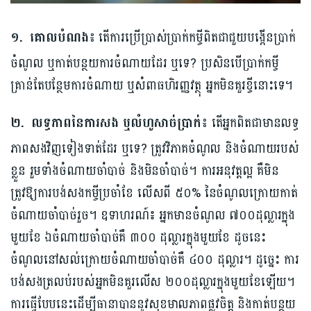
១. គោលបំណង៖
តើការប្រើប្រាស់ប្រាក់កម្ចីពិតជាជួយបង្កើនប្រាក់
ចំណូល ឬកាត់បន្ថយការចំណាយដែរ ឬទេ? ប្រសិនបើប្រាក់កម្ចី
គ្រាន់តែបន្ថែមការចំណាយ ឬសំពាធហិរញ្ញវត្ថុ អ្នកមិនគួរខ្ចីនោះទេ។
២. លទ្ធភាពនៃការសង ឬលំហូសាច់ប្រាក់៖
តើអ្នកពិតជាមានលទ្ធ
ភាពសងវិញទៀងទាត់ដែរ ឬទេ? ត្រូវវិភាគចំណូល និងចំណាយរបស់
ខ្លួន រួមទាំងចំណាយចាំបាច់ និងមិនចាំបាច់។ ការអនុវត្តល្អ គឺមិន
ត្រូវឱ្យការបង់សងកម្ចីប្រចាំខែ លើសពី ៥០% នៃចំណូលក្រោយកាត់
ចំណាយចាំបាច់រួច។ ឧទាហរណ៍៖ អ្នកមានចំណូល ៧០០ដុល្លារក្នុង
មួយខែ ឯចំណាយចាំបាច់គឺ ៣០០ ដុល្លារក្នុងមួយខែ ដូចនេះ
ចំណូលនៅសល់ក្រោយចំណាយចាំបាច់គឺ ៤០០ ដុល្លារ។ ដូច្នេះ ការ
បង់សងត្រលប់របស់អ្នកមិនគួរលើស ២០០ដុល្លារក្នុងមួយខែឡើយ។
ការធ្វើបែបនេះដើម្បីធានាបាននូវសុខមាលភាពផ្លូវចិត្ត និងកាត់បន្ថយ