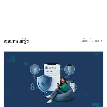
របាយការណ៍ថ្មីៗ
មើលទាំងអស់ ➧