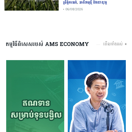
,
ព្រឹត្តិការណ៍
អាជីវកម្មថ្មី និងនវានុវត្ត
• 06/08/2026
កម្មវិធីពិសេសរបស់ AMS ECONOMY
មើលទាំងអស់ ➧