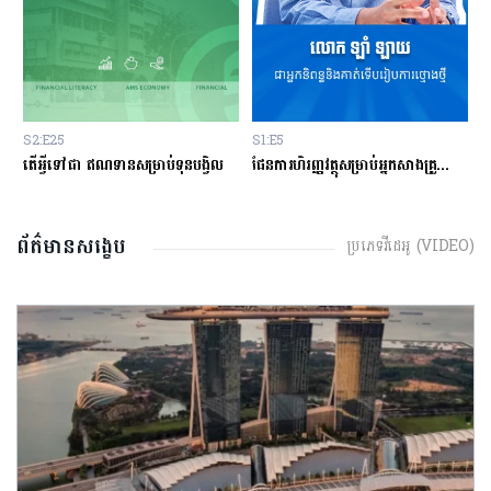
S2:E25
S1:E5
S
្លះ មុនសម្រេចចិត្តខ្ចីលុយនៅធនាគារ?
តើអ្វីទៅជា​ ឥណទានសម្រាប់ទុនបង្វិល
ផែនការហិរញ្ញវត្ថុសម្រាប់អ្នកសាងគ្រួសារថ្មីថ្មោង
ព័ត៌មានសង្ខេប
ប្រភេទវីដេអូ (VIDEO)