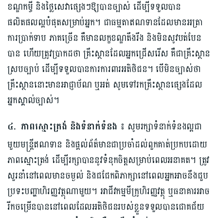
ខណ្ឌកម្ចី និងថ្លៃសេវាផ្សេងៗឱ្យបានច្បាស់ ដើម្បីទទួលបាន
ផលិតផលល្អបំផុតសម្រាប់អ្នក។ ជាធម្មតាឥណទានដែលមានអត្រា
ការប្រាក់ទាប ភាគច្រើន គឺមានលក្ខខណ្ឌតឹងរឹង និងមិនសូវបត់បែន
បាន ហើយត្រូវប្រាកដថា គ្រឹះស្ថានដែលអ្នកជ្រើសរើស គឺជាគ្រឹះស្ថាន
ស្របច្បាប់ ដើម្បីទទួលបានការការពារអតិថិជន។ បើមិនច្បាស់ថា
គ្រឹះស្ថាននោះមានអាជ្ញាប័ណ ឬអត់ សូមទៅរកគ្រឹះស្ថានផ្សេងដែល
អ្នកស្គាល់ច្បាស់។
៤. ភាពស្មោះត្រង់ និងទំនាក់ទំនង ៖
សូមរក្សាទំនាក់ទំនងល្អជា
មួយមន្ត្រីឥណទាន និងផ្តល់ព័ត៌មានជាប្រចាំដល់ពួកគាត់ប្រកបដោយ
ភាពស្មោះត្រង់ ដើម្បីរក្សាបាននូវទំនុកចិត្តសម្រាប់ពេលអនាគត។ ត្រូវ
សួរនាំនៅពេលមានចម្ងល់ និងជជែកពិភាក្សានៅពេលអ្នកអាចនឹងជួប
ប្រទះបញ្ហាហិរញ្ញវត្ថុណាមួយ។ អាជីវកម្មមីក្រូហិរញ្ញវត្ថុ ឬធនាគារអាច
រីកចម្រើនបាននៅពេលដែលអតិថិជនរបស់ខ្លួនទទួលបានជោគជ័យ