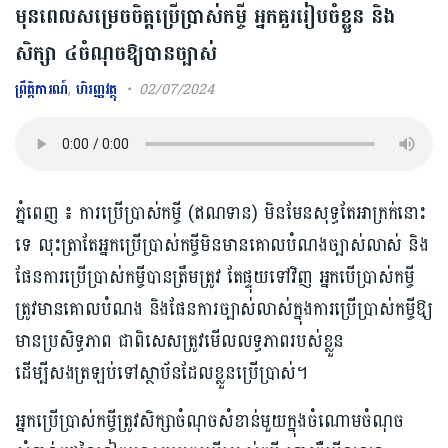
មុនពេលសម្រេចចិត្តប្រើប្រាស់កម្ចី អ្នកគួររៀបចំខ្លួន និង
សិក្សា ៤ចំណុចឱ្យបានច្បាស់
ព្រឹត្តិការណ៍
,
ហិរញ្ញវត្ថុ
02/07/2024
ភ្នំពេញ ៖ ការប្រើប្រាស់កម្ចី (ឥណទាន) មិនមែនសុទ្ធតែអាក្រក់នោះ
ទេ លុះត្រាតែអ្នកប្រើប្រាស់កម្ចីមិនមានគោលបំណងច្បាស់លាស់ និង
ផែនការប្រើប្រាស់កម្ចីបានត្រឹមត្រូវ តែផ្ទុយទៅវិញ អ្នកបើប្រាស់កម្ចី
ត្រូវមានគោលបំណង និងផែនការច្បាស់លាស់ក្នុងការប្រើប្រាស់កម្ចីឱ្យ
មានប្រសិទ្ធភាព ជាពិសេសត្រូវមើលលទ្ធភាពរបស់ខ្លួន
ដើម្បីសងត្រឡប់ទៅស្ថាប័នដែលខ្លួនប្រើប្រាស់។
អ្នកប្រើប្រាស់កម្ចីត្រូវសិក្សាចំណុចសំខាន់មួយក្នុងចំណោមចំណុច