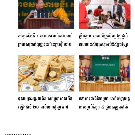
សម្តេចធិបតី ៖ គោលការណ៍ចរាចរណ៍
គ្រឹះស្ថាន ខេមា មីក្រូហិរញ្ញវត្ថុ ផ្តល់
ក្រដាស់ប្រាក់ដុល្លារនៅខេត្តសៀមរាប
ឥណទានសិក្សាសម្រាប់និសិ្សតវិទ្យា
ជាជំហានសាកល្បងមុនប្រកាសដាក់ឱ្យ
ស្ថានកសិកម្មព្រែកលៀប
អនុវត្តនៅទូទាំងប្រទេស
ទុនបម្រុងអន្តរជាតិរបស់កម្ពុជាបានកើន
ធនាគារជាតិនៃកម្ពុជា ដាក់ចេញយន្ត
ឡើងដល់ ២០ ពាន់លានដុល្លារនៅ
ការបន្ទាន់ចំនួន ៤​​ ជួយសម្រួលដល់
ឆ្នាំ២០២៣
ចរាចរណ៍ក្រដាសប្រាក់ដុល្លារ
អាមេរិកនៅខេត្តសៀមរាប