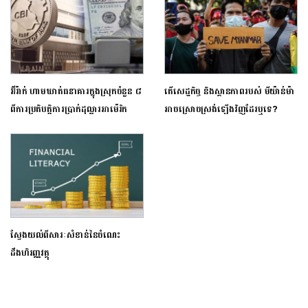
អ៊ីរ៉ាក់ ហាមឃាត់ធនាគារក្នុងស្រុកចំនួន ៨
តើសេដ្ឋកិច្ច និងស្ថានភាពរបស់ មីយ៉ាន់ម៉ា
ពីការប្រតិបត្តិការប្រាក់ដុល្លារអាម៉េរិក
អាចស្រោចស្រង់ឡើងវិញដែរឬទេ?
ស្វែងយល់ពីសារៈសំខាន់នៃចំណេះ
ដឹងហិរញ្ញវត្ថុ