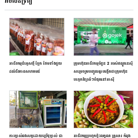
អចលនទ្រព្យ
អាជីវកម្មនំម្ទេសថ្មី ប្លែក ថែមទាំងជួយ
ក្រុមហ៊ុនអាជីវកម្មចំនួន 2 របស់ឥណ្ឌូនេស៊ី
ដល់ជីវភាពសហគមន៍
សម្រេចរួមបញ្ចូលគ្នាបង្កើតជាក្រុមហ៊ុន
បច្ចេកវិទ្យាធំៗបំផុតនៅអាស៊ី
ការភ្ញាស់ពងសត្វដោយប្រើទូភ្ញាស់ ជា
អាជីវកម្មប្រហុកខ្ទិះលក្ខណៈគ្រួសារ កំពុង