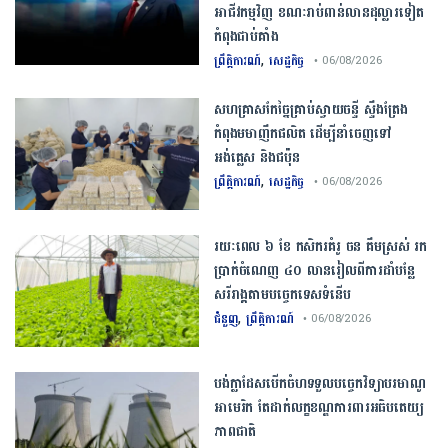
អាជីវកម្មវិញ ខណៈរាប់ពាន់លានដុល្លារទៀត
កំពុងជាប់គាំង
,
ព្រឹត្តិការណ៍
សេដ្ឋកិច្ច
• 06/08/2026
សហគ្រាសកែច្នៃគ្រាប់ស្វាយចន្ទី ស្ទឹងត្រែង
កំពុងមមាញឹកផលិត ដើម្បីនាំចេញទៅ
អង់គ្លេស និងជប៉ុន
,
ព្រឹត្តិការណ៍
សេដ្ឋកិច្ច
• 06/08/2026
រយៈពេល ៦ ខែ កសិករគំរូ ចន គឹមស្រស់ រក
ប្រាក់ចំណេញ ៤០ លានរៀលពីការដាំបន្លែ
សរីរាង្គតាមបច្ចេកទេសទំនើប
,
ជំនួញ
ព្រឹត្តិការណ៍
• 06/08/2026
បង់ក្លាដែស​បើកចំហ​ទទួល​បច្ចេកវិទ្យា​បរមាណូ​
អាមេរិក​ តែ​ដាក់​លក្ខខណ្ឌ​ការពារ​អធិបតេយ្យ
ភាព​ជាតិ​