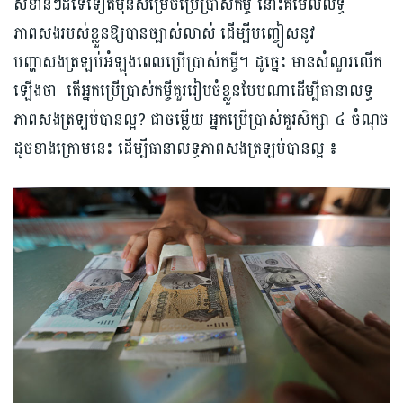
សំខាន់ៗដទៃទៀតមុ​នសម្រេចប្រើប្រាស់កម្ចី នោះគឺមើលលទ្ធ
ភាពសងរបស់ខ្លួនឱ្យបានច្បាស់លាស់ ដើម្បីបញ្ចៀសនូវ
បញ្ហាសងត្រឡប់អំឡុងពេលប្រើប្រាស់កម្ចី។ ដូច្នេះ មានសំណួរលើក
ឡើងថា តើអ្នកប្រើប្រាស់កម្ចីគួររៀបចំខ្លួនបែបណាដើម្បីធានាលទ្ធ
ភាពសងត្រឡប់បានល្អ? ជាចម្លើយ អ្នកប្រើប្រាស់គួរសិក្សា ៤​ ចំណុច
ដូចខាងក្រោមនេះ ដើម្បីធានាលទ្ធភាពសងត្រឡប់បានល្អ ៖