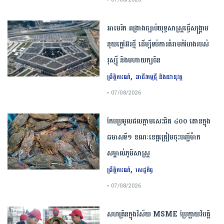
​អាមេរិក​ ពង្រាងច្បាប់​យុទ្ធសាស្ត្រ​ធ្វើ​សង្គ្រាម​
នុយក្លេអ៊ែរ​ថ្មី ដើម្បីទប់ការគំរាមកំហែងរបស់​
រុស្ស៊ី និងមហាយក្សចិន
,
ព្រឹត្តិការណ៍
អាជីវកម្មថ្មី និងនវានុវត្ត
• 07/08/2026
កែប​ប្រមូល​ផល​ក្តាម​សេះ​ជិត​ ​៤០០ ​តោន​ក្នុង​
ឆមាស​ទី​១​ ​ខណៈ​ខេត្ត​ត្រៀម​ចុះបញ្ជី​ម៉ាក​
សម្គាល់​ភូមិសាស្ត្រ​
,
ព្រឹត្តិការណ៍
សេដ្ឋកិច្ច
• 07/08/2026
សហគ្រិនក្នុងវិស័យ MSME ប្រែក្លាយវិបត្តិ