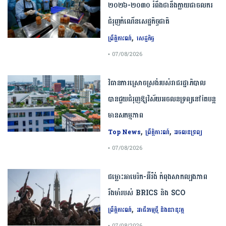
២០២៦​-​២០៣០​ រំពឹងថានឹងក្លាយ​ជា​ចលករ​
ជំរុញ​កំណើន​សេដ្ឋកិច្ច​ជាតិ​
,
ព្រឹត្តិការណ៍
សេដ្ឋកិច្ច
• 07/08/2026
វិធានការស្រោចស្រង់របស់រាជរដ្ឋាភិបាល​
បាន​ជួយ​ជំរុញឱ្យវិស័យ​អចលនទ្រព្យនៅតែបន្ត​
មានសកម្មភាព
,
,
Top News
ព្រឹត្តិការណ៍
អចលនទ្រព្យ
• 07/08/2026
ជម្លោះ​អាមេរិក​-​អ៊ីរ៉ង់​ ​កំពុង​សាកល្បង​ភាព​
រឹងមាំ​របស់​ ​BRICS​ ​និង​ ​SCO​
,
ព្រឹត្តិការណ៍
អាជីវកម្មថ្មី និងនវានុវត្ត
• 07/08/2026