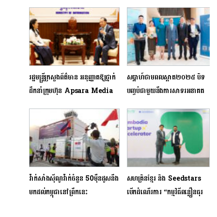
រដ្ឋមន្ត្រីក្រសួងព័ត៌មាន អនុញ្ញាតឱ្យថ្នាក់
សប្ដាហ៍ថាមពលស្អាត២០២៥ បិទ
ដឹកនាំក្រុមហ៊ុន Apsara Media
បញ្ចប់ជាមួយនឹងការសាទរអនាគត
Service (AMS) ចូលជួបសម្ដែង
ប្រកបដោយចីរភាពរបស់កម្ពុជា
ការគួរសម និងពិភាក្សាការងារ
វ៉ាក់សាំងស៊ីណូវ៉ាក់ចំនួន 50ម៉ឺនដូសនឹង
សហគ្រិនខ្មែរ និង Seedstars
មកដល់កម្ពុជានៅព្រឹកនេះ
បើកដំណើរការ “កម្មវិធីពន្លឿនធុរ
កិច្ចខ្មែរ” ដើម្បីជំរុញប្រព័ន្ធអេកូឡូ