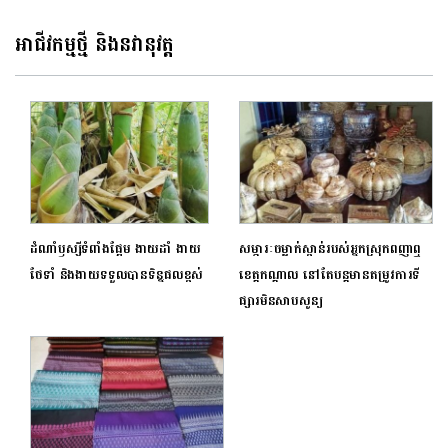
ស៊ីសហគ្រិនភាពក្នុងស្រុក
អាជីវកម្មថ្មី និងនវានុវត្ត
ដំណាំឫស្សីទំពាំងផ្អែម ងាយដាំ ងាយ
សម្ភារៈចម្លាក់ស្ពាន់របស់អ្នកស្រុកពញាឮ
ថែទាំ និងងាយទទួលបានទិន្នផលខ្ពស់
ខេត្តកណ្តាល នៅតែបន្តមានតម្រូវការទី
ផ្សារមិនសាបសូន្យ