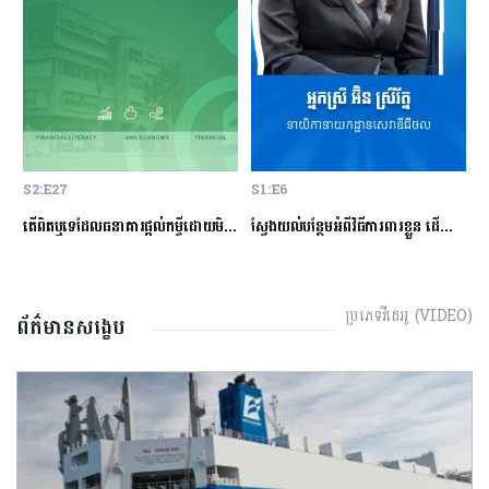
S2:E27
S1:E6
S
ម្ចីជាមួយធនាគារ
តើពិតឬទេដែលធនាគារផ្ដល់កម្ចីដោយមិនសិក្សាលើលទ្ធភាពសងត្រឡប់?
ស្វែងយល់បន្ថែមអំពីវិធីការពារខ្លួន ដើម្បីជៀសវាងពីការឆបោកតាមបច្ចេកវិទ្យាហិរញ្ញវត្ថុ!
ត
ប្រភេទវីដេអូ (VIDEO)
ព័ត៌មានសង្ខេប