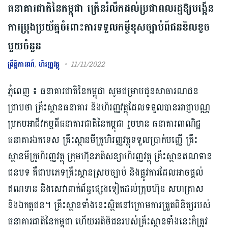
ធនាគារជាតិនៃកម្ពុជា ក្រើនរំលឹកដល់ប្រជាពលរដ្ឋឱ្យបង្កើន
ការប្រុងប្រយ័ត្នចំពោះការទទួលកម្ចីខុសច្បាប់ពីជនខិលខូច
មួយចំនួន
ព្រឹត្តិការណ៍
,
ហិរញ្ញវត្ថុ
11/11/2022
ភ្នំពេញ ៖ ធនាគារជាតិនៃកម្ពុជា សូមជម្រាបជូនសាធារណជន
ជ្រាបថា គ្រឹះស្ថានធនាគារ និងហិរញ្ញវត្ថុដែលទទួលបានអាជ្ញាបណ្ណ
ប្រកបអាជីវកម្មពីធនាគារជាតិនៃកម្ពុជា រួមមាន ធនាគារពាណិជ្ជ
ធនាគារឯកទេស គ្រឹះស្ថានមីក្រូហិរញ្ញវត្ថុទទួលប្រាក់បញ្ញើ គ្រឹះ
ស្ថានមីក្រូហិរញ្ញវត្ថុ ក្រុមហ៊ុនភតិសន្យាហិរញ្ញវត្ថុ គ្រឹះស្ថានឥណទាន
ជនបទ គឺជាបភេទគ្រឹះស្ថានស្របច្បាប់ និងផ្លូវការដែលអាចផ្តល់
ឥណទាន និងសេវាពាក់ព័ន្ធផ្សេងទៀតដល់ក្រុមហ៊ុន សហគ្រាស
និងឯកត្តជន។ គ្រឹះស្ថានទាំងនេះស្ថិតនៅក្រោមការត្រួតពិនិត្យរបស់
ធនាគារជាតិនៃកម្ពុជា ហើយអតិថិជនរបស់គ្រឹះស្ថានទាំងនេះក៏ត្រូវ