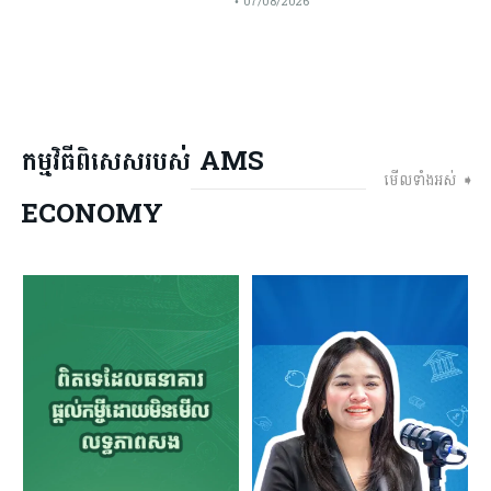
• 07/08/2026
កម្មវិធីពិសេសរបស់ AMS
មើលទាំងអស់ ➧
ECONOMY