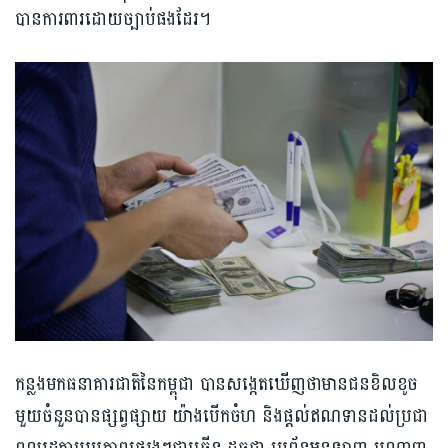
បានការពារដោយច្បាប់ផងដែរ។
កន្លងមកធនាគារជាតិនៃកម្ពុជា បានសង្កេតឃើញថាមានជនខិលខូច
មួយចំនួនបានផ្សព្វផ្សាយ យ៉ាងបើកចំហ និងផ្តល់ឥណទានដល់ប្រជា