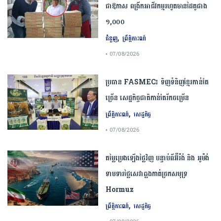
ជាឱកាស ពង្រីកអាជីវកម្មរហូតមានដៃគូជាង
១,០០០
,
ជំនួញ
ព្រឹត្តិការណ៍
• 07/08/2026
ប្រធាន​​ ​FASMEC​៖​ ​ទិញ​ទំនិញ​ខ្មែរ​កាន់តែ​
ច្រើន​ ​សេដ្ឋកិច្ច​ជាតិ​កាន់តែ​រីកចម្រើន​
,
ព្រឹត្តិការណ៍
សេដ្ឋកិច្ច
• 07/08/2026
តម្លៃប្រេងឡើងថ្លៃវិញ បន្ទាប់ពីអ៊ីរ៉ង់ និង អូម៉ង់
ទាមទារថ្លៃសេវាឆ្លងកាត់ច្រកសមុទ្រ
Hormuz
,
ព្រឹត្តិការណ៍
សេដ្ឋកិច្ច