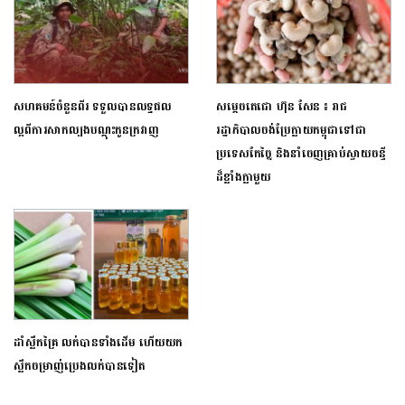
សហគមន៍ចំនួនពីរ ទទួលបានលទ្ធផល
សម្ដេចតេជោ ហ៊ុន សែន ៖ រាជ
ល្អពីការសាក​ល្បងបណ្ដុះកូនក្រវាញ
រដ្ឋាភិបាលចង់ប្រែក្លាយកម្ពុជាទៅជា
ប្រទេសកែច្នៃ និងនាំចេញគ្រាប់ស្វាយចន្ទី
ដ៏ខ្លាំងក្លាមួយ
ដាំស្លឹកគ្រៃ លក់បានទាំងដើម ហើយយក
ស្លឹកចម្រាញ់ប្រេងលក់បានទៀត