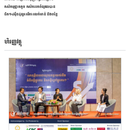
កសិកម្មខ្នាតតូច កសិកររកចំណូលបាន
ជិត១៤ម៉ឺនដុល្លារពីការលក់មាន់ និងបន្លែ
ហិរញ្ញវត្ថុ