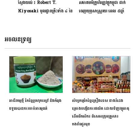
ស្វែងយល់ ៖ Robert T.
សមាគមមីក្រូហិរញ្ញវត្ថុកម្ពុជា ដាក់
Kiyosaki មូលដ្ឋានគ្រឹះទាំង ៤ នៃ
ចេញយុទ្ធសាស្ត្ររយៈពេល ៥ឆ្នាំ
ចំណេះដឹងហិរញ្ញវត្ថុ
ដើម្បីពង្រឹងភាពធន់ និងនិរន្តរភាព
វិស័យមីកូ្រហិរញ្ញវត្ថុ
អចលនទ្រព្យ
អាជីវកម្មថ្មី កែច្នៃប្រហុកម្សៅ និងកំពុង
សិប្បកម្មកែច្នៃគ្រឿងទេស នាងរំដេង
ទទួលបានការចាប់អារម្មណ៍
គ្រោងបង្កើនការផលិត ដោយទិញវត្ថុធាតុ
ដើមពីកសិករ ពិសេសក្រុមគ្រួសារ
កងទ័ពជួរមុខ