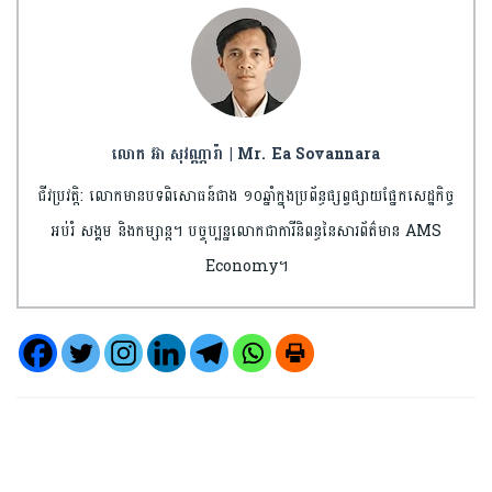
លោក អ៊ា សុវណ្ណារ៉ា | Mr. Ea Sovannara
ជីវប្រវត្តិ: លោកមានបទពិសោធន៍ជាង ១០ឆ្នាំក្នុងប្រព័ន្ធផ្សព្វផ្សាយផ្នែកសេដ្ឋកិច្ច
អប់រំ សង្គម និងកម្សាន្ត។ បច្ចុប្បន្នលោកជាការីនិពន្ធនៃសារព័ត៌មាន AMS
Economy។