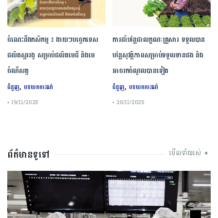
ចំណេះដឹងកសិកម្ម ៖ ងាយៗបច្ចេកទេស
ការដាំបន្លែជាលក្ខណៈគ្រួសារ ទទួលបាន
ផលិតស្កររងូ សម្រាប់ផលិតមេជី និងមេ
បន្លែសុវត្ថិភាពសម្រាប់ទទួលទានផង និង
ចំណីសត្វ
អាចរកចំណូលបានទៀត
,
,
ជំនួញ
បទយកការណ៍
ជំនួញ
បទយកការណ៍
• 19/11/2025
• 20/11/2025
ព័ត៌មានទូទៅ
មើលទាំងអស់ ➧