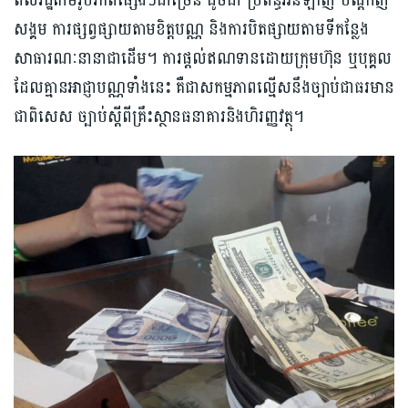
ពលរដ្ឋតាមរូបភាពផ្សេងៗជាច្រើន ដូចជា ប្រព័ន្ធអនឡាញ បណ្តាញ
សង្គម ការផ្សព្វផ្សាយតាមខិត្តបណ្ណ និងការបិតផ្សាយតាមទីកន្លែង
សាធារណៈនានាជាដើម។ ការផ្តល់ឥណទានដោយក្រុមហ៊ុន ឬបុគ្គល
ដែលគ្មានអាជ្ញាបណ្ណទាំងនេះ គឺជាសកម្មភាពល្មើសនឹងច្បាប់ជាធរមាន
ជាពិសេស ច្បាប់ស្តីពីគ្រឹះស្ថានធនាគារនិងហិរញ្ញវត្ថុ។