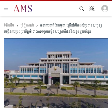
ព្រឹត្តិការណ៍
ធនាគារជាតិនៃកម្ពុជា ក្រើនរំលឹកដល់ប្រជាពលរដ្ឋឱ្យ
បង្កើនការប្រុងប្រយ័ត្នចំពោះការទទួលកម្ចីខុសច្បាប់ពីជនខិលខូចមួយចំនួន