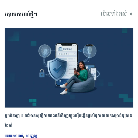
មើលទាំងអស់ ➧
របាយការណ៍ថ្មីៗ
អ្នកជំនាញ ៖ ចង់មានសុវត្ថិភាពគណនីហិរញ្ញវត្ថុគប្បីបង្កើនប្រសិទ្ធភាពលេខសម្ងាត់ឱ្យបាន
រឹងមាំ
,
បទយកការណ៍
ហិរញ្ញវត្ថុ