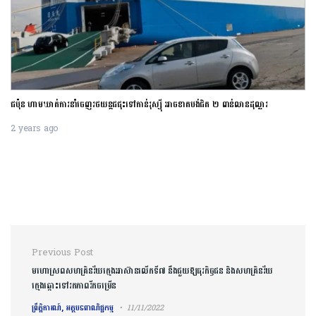
ជប៉ុន ហាមឃាត់ការនាំចេញរថយន្តជជុះទៅកាន់រុស្ស៊ី អាចខាតបង់ជិត ២ ពាន់លានដុល្លារ
2 years ago
Post navigation
Previous Post
មហោស្រពសហគ្រិនវ័យក្មេងអាស៊ានលើកទី៧ នឹងជួយឱ្យធុរកិច្ចជន និងសហគ្រិនវ័យ
ក្មេងឆ្ពោះទៅរកភាពរីកចម្រើន
ព្រឹត្តិការណ៍, អត្ថបទពាណិជ្ជកម្ម
11/11/2022