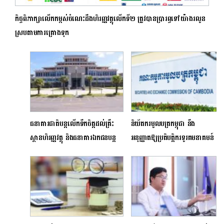
កិច្ចពិភាក្សាលើកកម្ពស់ចំណេះដឹងហិរញ្ញវត្ថុលើកទី២ ត្រូវបានប្រារព្ធទៅយ៉ាងរលូន
ស្របតាមការគ្រោងទុក
ធនាគារជាតិបន្តលើកទឹកចិត្តដល់គ្រឹះ
និយ័តករ​មូល​បត្រកម្ពុជា​ នឹង
ស្ថានហិរញ្ញវត្ថុ និងធនាគារឯកជនបន្ត
អនុញ្ញាតឱ្យ​​ប្រតិបត្តិករ​ទូរគមនាគមន៍​
អនុគ្រោះដល់ពលរដ្ឋក្នុងកំឡុងពេល
ប្រមូលដើមទុន​ពីសាធារណជន
មានវិបត្តិ