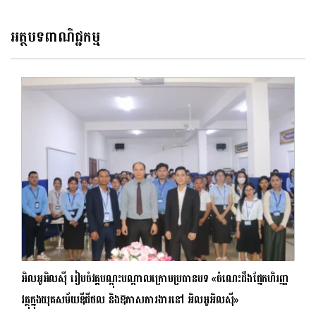
អត្ថបទពាណិជ្ជកម្ម
អិលអូអិលស៊ី រៀបចំវគ្គបណ្តុះបណ្តាលក្រោមប្រធានបទ «ចំណេះដឹងផ្នែកហិរញ្ញ
វត្ថុក្នុងយុគសម័យឌីជីថល និងឱកាសការងារនៅ អិលអូអិលស៊ី»