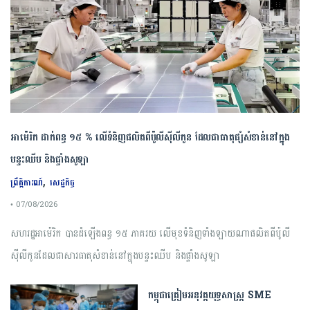
អាម៉េរិក ដាក់ពន្ធ ១៥ % លើទំនិញផលិតពីប៉ូលីស៊ីលីកូន ដែលជាធាតុផ្សំសំខាន់នៅក្នុង
បន្ទះឈីប និងផ្ទាំងសូឡា
,
ព្រឹត្តិការណ៍
សេដ្ឋកិច្ច
• 07/08/2026
សហរដ្ឋអាម៉េរិក បានដំឡើងពន្ធ ១៥ ភាគរយ លើមុខទំនិញទាំងឡាយណាផលិតពីប៉ូលី
ស៊ីលីកូនដែលជាសារធាតុសំខាន់នៅក្នុងបន្ទះឈីប និងផ្ទាំងសូឡា
កម្ពុជា​ត្រៀមអនុវត្ត​យុទ្ធសាស្ត្រ​ ​SME​ ​