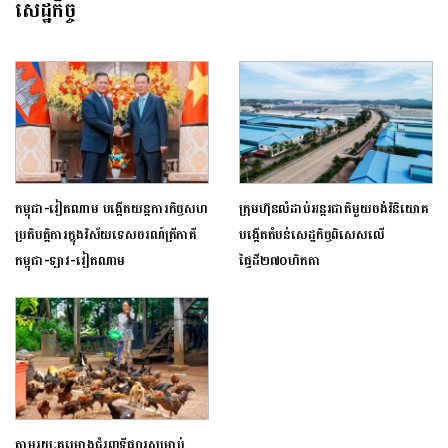
សេដ្ឋកិច្ច
កម្ពុជា-វៀតណាម បង្កើតយន្តការកិច្ចសហ
ក្រុមហ៊ុនលំដាប់អន្តរជាតិមួយចង់វិនិយោគ
ប្រតិបត្តិការក្នុងវិស័យទេសចរណ៍ត្រីភាគី
បង្កើតតំបន់សេដ្ឋកិច្ចពិសេសលើ
កម្ពុជា-ឡាវ-វៀតណាម
ផ្ទៃដី២៧០ហិកតា
តាមរយៈគម្រោងជំរុញទីផ្សារសម្រាប់