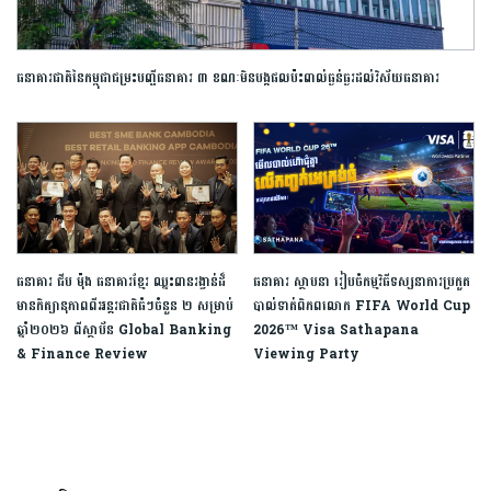
ធនាគារ​ជាតិ​នៃ​កម្ពុជា​ជម្រះ​បញ្ជី​ធនាគារ​ ​៣​ ​ខណៈ​មិន​បង្ក​ផលប៉ះពាល់​ធ្ងន់ធ្ងរ​ដល់​វិស័យ​ធនាគារ​
ធនាគារ ជីប ម៉ុង ធនាគារខ្មែរ ឈ្នះពានរង្វាន់ដ៏
ធនាគារ ស្ថាបនា រៀបចំកម្មវិធីទស្សនាការប្រកួត
មានកិត្យានុភាពពីអន្តរជាតិធំៗចំនួន ២ សម្រាប់
បាល់ទាត់ពិភពលោក FIFA World Cup
ឆ្នាំ២០២៦ ពីស្ថាប័ន Global Banking
2026™ Visa Sathapana
& Finance Review
Viewing Party​