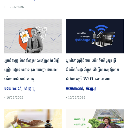
• 09/04/2026
អ្នកជំនាញ ណែនាំឱ្យចេះសន្សំប្រាក់ដើម្បី
អ្នកជំនាញឌីជីថល លើកទឹកចិត្តឱ្យប្រើ
ត្រៀមបង្កាទុកដោះស្រាយបញ្ហាដែលអាច
អ៊ីនធឺណិតផ្ទាល់ខ្លួន ដើម្បីមានសុវត្ថិភាព
កើតមានជាយថាហេតុ
ជាងការប្រើ Wifi​ សាធារណៈ
,
,
បទយកការណ៍
ហិរញ្ញវត្ថុ
បទយកការណ៍
ហិរញ្ញវត្ថុ
• 16/02/2026
• 10/03/2026