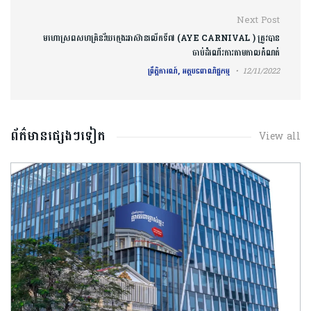
Next Post
មហោស្រពសហគ្រិនវ័យក្មេងអាស៊ានលើកទី៧ (AYE CARNIVAL ) ត្រូវបាន
ចាប់ដំណើរការតាមកាលកំណត់
ព្រឹត្តិការណ៍, អត្ថបទពាណិជ្ជកម្ម
12/11/2022
ព័ត៌មានផ្សេងៗទៀត
View all