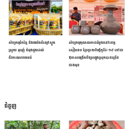
សិប្បកម្មកែច្នៃ និងផលិតនំល្ពៅស្ងួត
សិប្បកម្ម​កុលាលភាជន៍មួយ​នៅខេត្ត
ស្រួយ ឆ្ងាញ់ កំពុងជួយដល់
សៀមរាប ប្រែក្លាយវិបត្តិកូវីដ-១៩ ទៅជា
ជីវភាពសហគមន៍
ឱកាសពង្រីកទីផ្សារ​ក្នុងស្រុកបានច្រើន​
ជាងមុន​
ជំនួញ