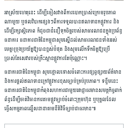
អាស្រ័យហេតុនេះ ដើម្បីចៀសវាងពីការបោកប្រាស់ក្រោមរូបភាព
ណាមួយ ឬផលវិបាកផ្សេងៗពីការទទួលបានឥណទានកផ្លូវការ និង
ដើម្បីរក្សាស្ថិរភាព ក៏ដូចជាជំនឿទុកចិត្តរបស់សាធារណជនក្នុងប្រព័ន្ធ
ធនាគារ ធនាគារជាតិនៃកម្ពុជាសូមស្នើដល់សាធារណជនទាំងអស់
មេត្តាប្រុងប្រយ័ត្នឱ្យបានខ្ពស់បំផុត និងសូមលើកទឹកចិត្តឱ្យប្រើ
ប្រាស់តែសេវារបស់គ្រឹះស្ថានផ្លូវការតែប៉ុណ្ណោះ។
ធនាគារជាតិនៃកម្ពុជា សូមថ្កោលទោសចំពោះការផ្សព្វផ្សាយព័ត៌មាន
និងការផ្តល់ឥណទានក្រៅផ្លូវការខុសច្បាប់គ្រប់រូបភាព។ ទន្ទឹមនេះ
ធនាគារជាតិនៃកម្ពុជាកំពុងសហការជាមួយអាជ្ញាធរមានសមត្ថកិច្ចពាក់
ព័ន្ធដើម្បីចាត់វិធានការតាមផ្លូវច្បាប់ចំពោះក្រុមហ៊ុន ឬបុគ្គលដែល
ធ្វើសកម្មភាពល្មើសនានាតាមនីតិវិធីច្បាប់ជាធរមាន៕