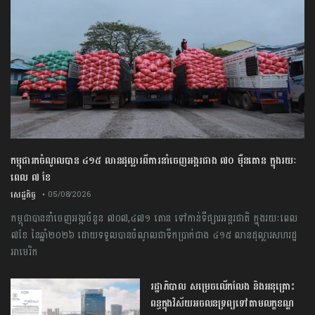
កម្ពុជារកចំណូលបាន ៤១៥ លានដុល្លារពីការនាំចេញអង្ករជាង ៧០ ម៉ឺនតោន ក្នុងរយៈ
ពេល ៧ ខែ
សេដ្ឋកិច្ច
• 05/08/2026
កម្ពុជា​បាន​នាំចេញ​អង្ករ​ចំនួន​ ​៧០៧,៤៧១​ ​តោន ​ទៅកាន់​ទីផ្សារ​អន្តរជាតិ​ ​ក្នុង​រយៈពេល​ ​
៧​ខែ ​នៃ​ឆ្នាំ​២០២៦​ ​ដោយ​ទទួលបាន​ចំណូល​ជា​ទឹកប្រាក់​ជាង​ ​៤១៥​ ​លាន​ដុល្លារ​សហរដ្ឋ​
អាមេរិក
រដ្ឋាភិបាល សម្រេច​លើកលែង និងអនុគ្រោះ
ពន្ធក្នុងវិស័យអចលនទ្រព្យ​ទៅតាមលក្ខខណ្ឌ