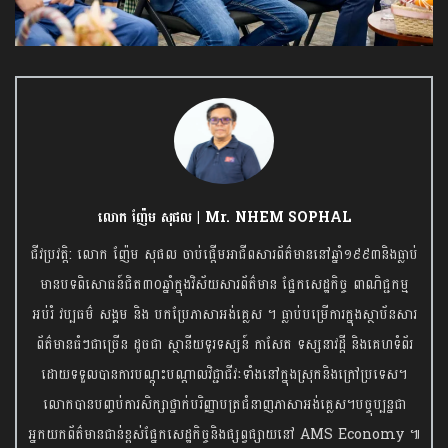
លោក ញ៉ែម សុផល | Mr. NHEM SOPHAL
ជីវប្រវត្តិ: លោក ញ៉ែម សុផល ចាប់ផ្តើមអាជីពសារព័ត៌មាននៅឆ្នាំ១៩៩៣និងធ្លាប់
មានបទពិសោធន៍ជិត៣០ឆ្នាំក្នុងវិស័យសារព័ត៌មាន ផ្នែកសេដ្ឋកិច្ច ពាណិជ្ជកម្ម
អប់រំ វប្បធម៌ សង្គម និង បកប្រែភាសាអង់គ្លេស ។ ធ្លាប់បម្រើការក្នុងស្ថាប័នសារ
ព័ត៌មានធំៗជាច្រើន ដូចជា ស្ថានីយទូរទស្សន៍ កាសែត ទស្សនាវដ្តី និងគេហទំព័រ
ដោយទទួលបានការបណ្តុះបណ្តាលវិជ្ជាជីវៈទាំងនៅក្នុងស្រុកនិងក្រៅប្រទេស។
លោកបានបញ្ចប់ការសិក្សាថ្នាក់បរិញ្ញាបត្រជំនាញភាសាអង់គ្លេស។បច្ចុប្បន្នជា
អ្នកយកព័ត៌មានជាន់ខ្ពស់ផ្នែកសេដ្ឋកិច្ចនិង​ផ្សព្វផ្សាយនៅ AMS Economy ៕