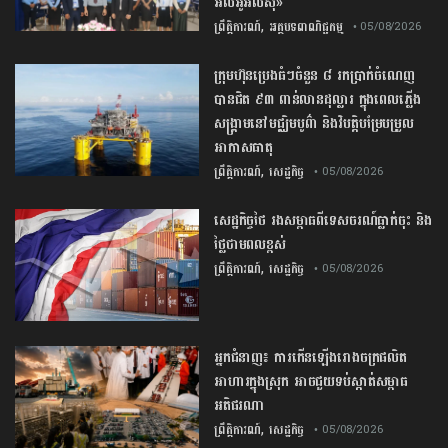
អិលអូអិលស៊ី»
,
ព្រឹត្តិការណ៍
អត្ថបទពាណិជ្ជកម្ម
• 05/08/2026
ក្រុមហ៊ុនប្រេងធំៗចំនួន ៨ រកប្រាក់ចំណេញ
បានជិត ៩៣ ពាន់លានដុល្លារ ក្នុងពេលភ្លើង
សង្គ្រាមនៅមជ្ឈិមបូព៌ា និងវិបត្តិបម្រែបម្រួល
អាកាសធាតុ
,
ព្រឹត្តិការណ៍
សេដ្ឋកិច្ច
• 05/08/2026
សេដ្ឋកិច្ច​ថៃ​ រង​សម្ពាធ​ពី​ទេសចរណ៍​ធ្លាក់ចុះ​ និង​
ថ្លៃ​ថាមពល​ខ្ពស់​
,
ព្រឹត្តិការណ៍
សេដ្ឋកិច្ច
• 05/08/2026
​អ្នកជំនាញ​៖ ​ការ​កើនឡើង​រោងចក្រ​ផលិត​
អាហារ​ក្នុង​ស្រុក​ ​អាច​ជួយ​​ទប់ស្កាត់​សម្ពាធ​
អតិផរណា
,
ព្រឹត្តិការណ៍
សេដ្ឋកិច្ច
• 05/08/2026