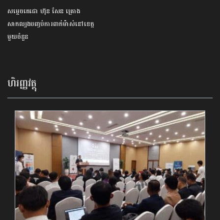
សម្ដេចតេជោ ហ៊ុន សែន គ្រោង
សាកល្បងបញ្ចប់ការពាក់ម៉ាស់នៅខេត្ត
មួយចំនួន
ហិរញ្ញវត្ថុ