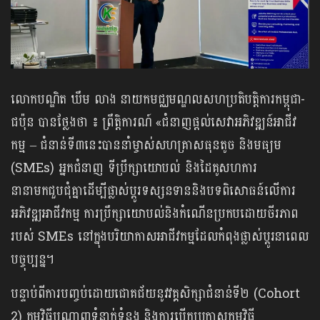
លោកបណ្ឌិត ឃឹម លាង នាយកមជ្ឈមណ្ឌលសហប្រតិបត្តិការកម្ពុជា-
ជប៉ុន បានថ្លែងថា ៖ ព្រឹត្តិការណ៍ «ជំនាញផ្តល់សេវាអភិវឌ្ឍន៍អាជីវ
កម្ម – ជំនាន់ទី៣នេះបាននាំម្ចាស់សហគ្រាសធុនតូច និងមធ្យម
(SMEs) អ្នកជំនាញ ទីប្រឹក្សាយោបល់ និងដៃគូសហការ
នានាមកជួបជុំគ្នាដើម្បីផ្លាស់ប្តូរទស្សនទាននិងបទពិសោធន៍លើការ
អភិវឌ្ឍអាជីវកម្ម ការប្រឹក្សាយោបល់និងកំណើនប្រកបដោយចីរភាព
របស់ SMEs នៅក្នុងបរិយាកាសអាជីវកម្មដែលកំពុងផ្លាស់ប្តូរនាពេល
បច្ចុប្បន្ន។
បន្ទាប់ពីការបញ្ចប់ដោយជោគជ័យនូវវគ្គសិក្សាជំនាន់ទី២ (Cohort
2) កម្មវិធីបណ្តាញទំនាក់ទំនង និងការបើកប្រកាសកម្មវិធី