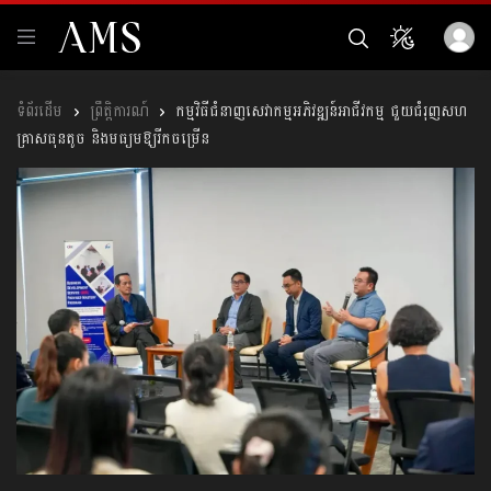
ព្រឹត្តិការណ៍
កម្មវិធីជំនាញសេវាកម្មអភិវឌ្ឍន៍អាជីវកម្ម ជួយជំរុញសហ
គ្រាសធុនតូច និងមធ្យមឱ្យរីកចម្រើន