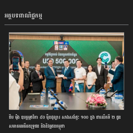
អត្ថបទពាណិជ្ជកម្ម
ជីប ម៉ុង ឧបត្ថម្ភថវិកា ៥០ ម៉ឺនដុល្លារ សាងសង់ផ្ទះ ១០០ ខ្នង ជាលើកទី ២ ជូន
សមាគមអតីតយុទ្ធជន និងនិវត្តជនកម្ពុជា