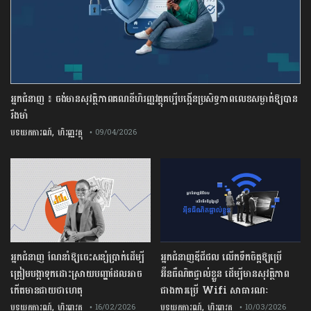
អ្នកជំនាញ ៖ ចង់មានសុវត្ថិភាពគណនីហិរញ្ញវត្ថុគប្បីបង្កើនប្រសិទ្ធភាពលេខសម្ងាត់ឱ្យបាន
រឹងមាំ
,
បទយកការណ៍
ហិរញ្ញវត្ថុ
• 09/04/2026
អ្នកជំនាញ ណែនាំឱ្យចេះសន្សំប្រាក់ដើម្បី
អ្នកជំនាញឌីជីថល លើកទឹកចិត្តឱ្យប្រើ
ត្រៀមបង្កាទុកដោះស្រាយបញ្ហាដែលអាច
អ៊ីនធឺណិតផ្ទាល់ខ្លួន ដើម្បីមានសុវត្ថិភាព
កើតមានជាយថាហេតុ
ជាងការប្រើ Wifi​ សាធារណៈ
,
,
បទយកការណ៍
ហិរញ្ញវត្ថុ
បទយកការណ៍
ហិរញ្ញវត្ថុ
• 16/02/2026
• 10/03/2026