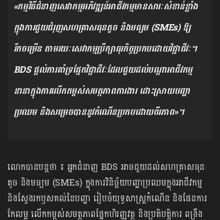
«កម្មវិធីជំនាញសេវាកម្មអភិវឌ្ឍន៍អាជីវកម្មមានសារៈសំខាន់ខ្លាំង
ក្នុងការជួយជំរុញសហគ្រាសធុនតូច និងមធ្យម (SMEs) ឱ្យ
រីកចម្រើន តាមរយៈសេវាកម្មប្រឹក្សាធុរកិច្ចប្រកបដោយវិជ្ជាជីវៈ។
BDS ផ្តល់ការគាំទ្រផ្នែកវិជ្ជាជីវៈដែលជួយដល់បណ្តាអាជីវកម្ម
នានាក្នុងការលើកកម្ពស់សមត្ថភាពការងារ ដោះស្រាយបញ្ហា
ប្រឈម និងសម្រេចបាននូវកំណើនប្រកបដោយចីរភាព»។
លោកបានបន្តថា ៖ អ្នកជំនាញ BDS អាចជួយដល់សហគ្រាសធុន
តូច និងមធ្យម (SMEs) ក្នុងការវិនិច្ឆ័យ​បញ្ហាប្រឈមក្នុងអាជីវកម្ម
និងស្វែងរកឫសគល់នៃបញ្ហា រៀបចំយុទ្ធសាស្ត្រកំណើន និងផែនការ
កែលម្អ លើកកម្ពស់សមត្ថភាពផ្នែកហិរញ្ញវត្ថុ និងប្រតិបត្តិការ ពង្រឹង