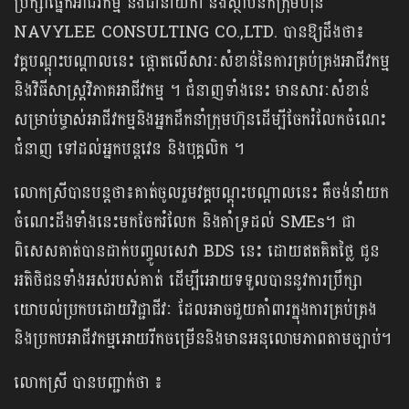
ប្រឹក្សាផ្នែកអាជីវកម្ម និងជានាយិកា និងស្ថាបនិកក្រុមហ៊ុន
NAVYLEE CONSULTING CO.,LTD. បានឱ្យដឹងថា៖​
វគ្គបណ្តុះបណ្តាលនេះ ផ្តោតលើសារៈសំខាន់នៃការគ្រប់គ្រងអាជីវកម្ម
និងវិធីសាស្ត្រវិភាគអាជីវកម្ម ។ ជំនាញទាំងនេះ មានសារៈសំខាន់
សម្រាប់ម្ចាស់អាជីវកម្មនិងអ្នកដឹកនាំក្រុមហ៊ុនដើម្បីចែករំលែកចំណេះ
ជំនាញ ទៅដល់អ្នកបន្តវេន និងបុគ្គលិក ។
លោកស្រីបានបន្តថា៖គាត់ចូលរួមវគ្គបណ្តុះបណ្តាលនេះ គឺចង់នាំយក
ចំណេះដឹងទាំងនេះមកចែករំលែក និងគាំទ្រដល់ SMEs។ ជា
ពិសេសគាត់បានដាក់បញ្ចូលសេវា BDS នេះ ដោយឥតគិតថ្លៃ ជូន
អតិថិជនទាំងអស់របស់គាត់ ដើម្បីអោយទទួលបាននូវការប្រឹក្សា
យោបល់ប្រកបដោយវិជ្ជាជីវៈ ដែលអាចជួយគាំពារក្នុងការគ្រប់គ្រង
និងប្រកបអាជីវកម្មអោយរីកចម្រើននិងមានអនុលោមភាពតាមច្បាប់។
លោកស្រី បានបញ្ជាក់ថា ៖