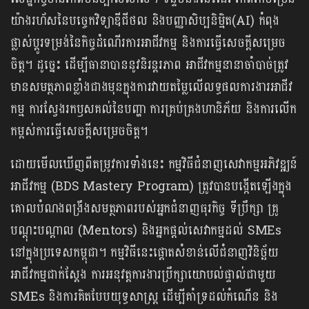
យ៉ាងរហ័សនៃបច្ចេកវិទ្យាឌីជីថល និងបញ្ញាសិប្បនិម្មិត(AI) កំពុង
ផ្លាស់ប្តូរ​ទម្រង់នៃកិច្ចដំណើរការអាជីវកម្ម និងការធ្វើសេចក្តីសម្រេច
ចិត្ត។ ដូច្នេះ ដើម្បីធានាបាននូវនិរន្តរភាព អាជីវកម្មនានាចាំបាច់ត្រូវ
មានសមត្ថភាពខ្លាំងជាងមុនក្នុងការវាយតម្លៃលើលទ្ធផលការងារអាជីវ
កម្ម ការស្វែងរកឫសគល់នៃបញ្ហា ការគ្រប់គ្រងហានិភ័យ និងការលើក
កម្ពស់ការធ្វើសេចក្តីសម្រេចចិត្ត។
ដោយមើលឃើញពីតម្រូវការទាំងនេះ កម្មវិធីជំនាញសេវាកម្មអភិវឌ្ឍន៍
អាជីវកម្ម (BDS Mastery Program) ត្រូវបានបង្កើតឡើងក្នុង
គោលបំណងពង្រឹងសមត្ថភាពរបស់អ្នកជំនាញធុរកិច្ច ទីប្រឹក្សា គ្រូ
បណ្តុះបណ្តាល (Mentors) និងអ្នកផ្តល់សេវាកម្មដល់ SMEs
នៅក្នុងប្រទេសកម្ពុជា។ កម្មវិធីនេះផ្តោតសំខាន់លើជំនាញវិនិច្ឆ័យ
អាជីវកម្មជាក់ស្តែង ការអនុវត្តការងារប្រឹក្សាយោបល់ផ្ទាល់ជាមួយ
SMEs និងការគិតបែបយុទ្ធសាស្ត្រ ដើម្បីគាំទ្រដល់កំណើន និង