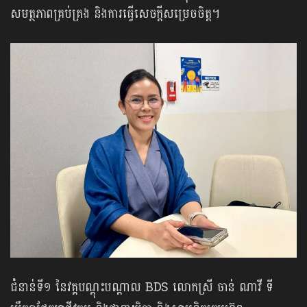
សមត្ថភាពគ្រប់គ្រង និងការធ្វើសេចក្តីសម្រេចចិត្ត។
ជំនាន់ទី១ នៃវគ្គបណ្តុះបណ្តាល BDS លោកស្រី ចាន់ ណាវី ទី