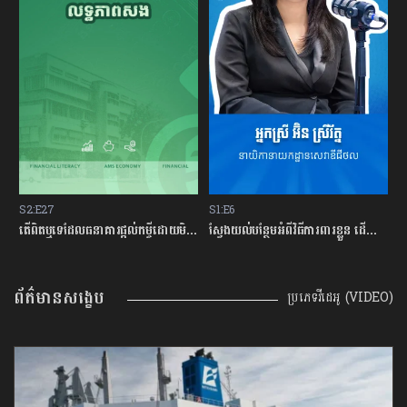
S2:E27
S1:E6
S
ម្ចីជាមួយធនាគារ
តើពិតឬទេដែលធនាគារផ្ដល់កម្ចីដោយមិនសិក្សាលើលទ្ធភាពសងត្រឡប់?
ស្វែងយល់បន្ថែមអំពីវិធីការពារខ្លួន ដើម្បីជៀសវាងពីការឆបោកតាមបច្ចេកវិទ្យាហិរញ្ញវត្ថុ!
ត
ព័ត៌មានសង្ខេប
ប្រភេទវីដេអូ (VIDEO)