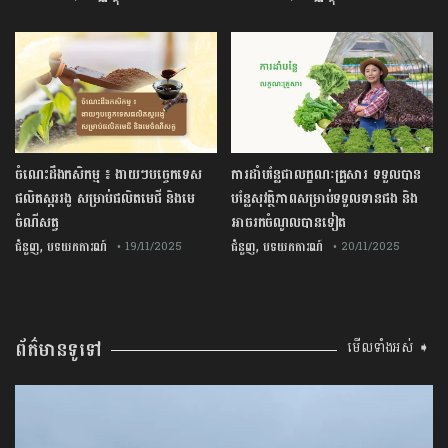
ចំណេះដឹងកសិកម្ម ៖ ងាយៗបច្ចេកទេស
ការដាំបន្លែជាលក្ខណៈគ្រួសារ ទទួលបាន
ផលិតស្កររងូ សម្រាប់ផលិតមេជី និងមេ
បន្លែសុវត្ថិភាពសម្រាប់ទទួលទានផង និង
ចំណីសត្វ
អាចរកចំណូលបានទៀត
,
,
ជំនួញ
បទយកការណ៍
ជំនួញ
បទយកការណ៍
• 19/11/2025
• 20/11/2025
ព័ត៌មានទូទៅ
មើលទាំងអស់ ➧