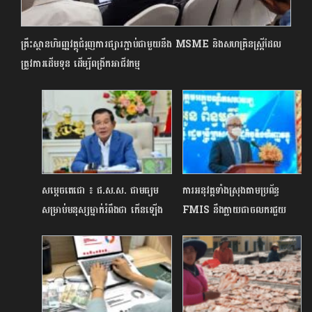
គ្រឹះស្ថានហិរញ្ញវត្ថុជំរុញការផ្សារភ្ជាប់ជាមួយនឹង MSME និងសហគ្រិនស្រ្តីដែល
ត្រូវការដើមទុន ដើម្បីពង្រីកអាជីវកម្ម
សម្តេចតេជោ ៖ ផ.ស.ស. ជាមធ្យម
ការអនុវត្តទាំងស្រុងតាមប្រព័ន្ធ
សម្រាប់មនុស្សម្នាក់រំពឹងថា កើនឡើង
FMIS នឹងក្លាយជាចលករជួយ
ដល់ ១៩២៤ ដុល្លារក្នុងឆ្នាំនេះ
ពន្លឿនកម្មវិធីកែទម្រង់ហិរញ្ញវត្ថុ
សាធារណៈរបស់រាជរដ្ឋាភិបាលកម្ពុជា