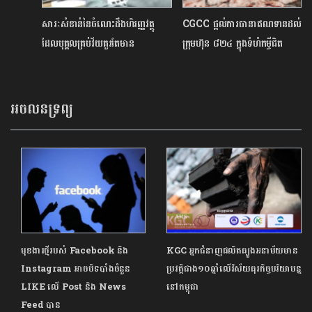
សារៈសំខាន់នៃចំណេះដឹងហិរញ្ញវត្ថុ
CGCC ផ្តល់​ការធានា​ឥណទានដល់
ដែលបុគ្គលគ្រប់វ័យគួរតែមាន
ក្រុមហ៊ុន ៨២៤ ក្នុងទំហំកម្ចីជិត
៨០លានដុល្លារគិតត្រឹមចុងខែតុលា
អចលនទ្រព្យ
មុខងារថ្មីរបស់ Facebook និង
KGC អ្នកជំនាញផលិតធ្យូងអនាម័យមាន
Instagram អាចបិទបាំងចំនួន
ប្រវត្តិជាង១០ឆ្នាំលើវិស័យធុរកិច្ចបរិយាបន្ន
LIKE លើ Post និង News
នៅកម្ពុជា
Feed បាន