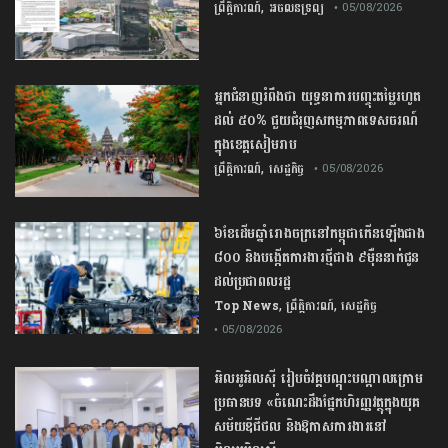
,
ព្រឹត្តិការណ៍
អចលនទ្រព្យ
• 05/08/2026
អ្នកជំនាញ​រំពឹង​ថា​ ​យុទ្ធនាការ​បញ្ចុះ​តម្លៃ​រហូត
ដល់​ ​៥០​% ​ជួយ​ជំរុញ​សកម្មភាព​ទេសចរណ៍​
ក្នុង​ខេត្ត​សៀមរាប​
,
ព្រឹត្តិការណ៍
សេដ្ឋកិច្ច
• 05/08/2026
៦ខែដើមឆ្នាំរោងចក្រនៅកម្ពុជាកើនឡើងជាង
៨០០ និងបង្កើតការងារថ្មីជាង ៩ម៉ឺននាក់ជូន
ដល់ប្រជាពលរដ្ឋ
,
,
Top News
ព្រឹត្តិការណ៍
សេដ្ឋកិច្ច
• 05/08/2026
អិលអូអិលស៊ី រៀបចំវគ្គបណ្តុះបណ្តាលក្រោម
ប្រធានបទ «ចំណេះដឹងផ្នែកហិរញ្ញវត្ថុក្នុងយុគ
សម័យឌីជីថល និងឱកាសការងារនៅ