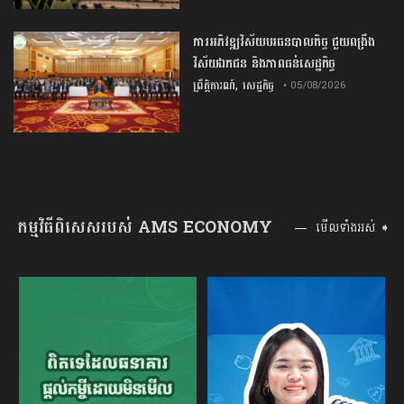
ការ​អភិវឌ្ឍ​វិស័យ​បរធន​បាលកិច្ច ​ជួយ​ពង្រឹង​
វិស័យ​ឯកជន ​និង​ភាព​ធន់​សេដ្ឋកិច្ច​
,
ព្រឹត្តិការណ៍
សេដ្ឋកិច្ច
• 05/08/2026
កម្មវិធីពិសេសរបស់ AMS ECONOMY
មើលទាំងអស់ ➧