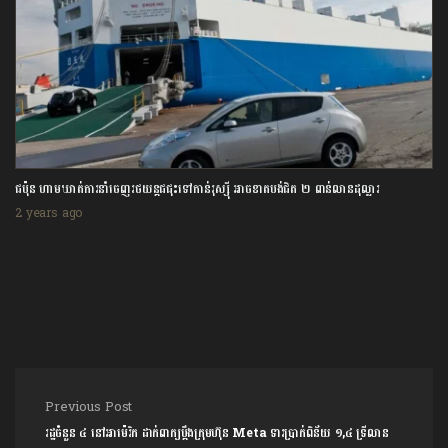
ជប៉ុន ហាមឃាត់ការនាំចេញរថយន្តជជុះទៅកាន់រុស្ស៊ី អាចខាតបង់ជិត ២ ពាន់លានដុល្លារ
2 years ago
Post navigation
Previous Post
រដ្ឋចំនួន ៤ នៅអាម៉េរិក ដាក់ពាក្យប្តឹងក្រុមហ៊ុន Meta ទារប្រាក់ពិន័យ ១,៤ ទ្រីលាន