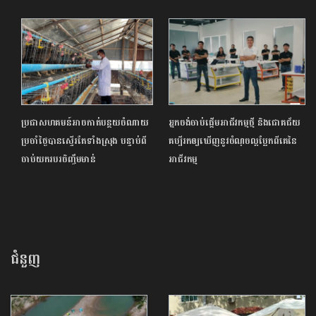
ប្រជាសហគមន៍អាចកាត់បន្ថយចំណាយ
អ្នកចង់ចាប់ផ្ដើមអាជីវកម្មថ្មី និងជោគជ័យ
ប្រចាំថ្ងៃបានស្ទើរតែទាំងស្រុង បន្ទាប់ពី
គប្បីរកឲ្យឃើញនូវចំណុចល្អប្លែកពីគេនៃ
ចាប់យករបរចិញ្ចឹមមាន់
អាជីវកម្ម
ជំនួញ