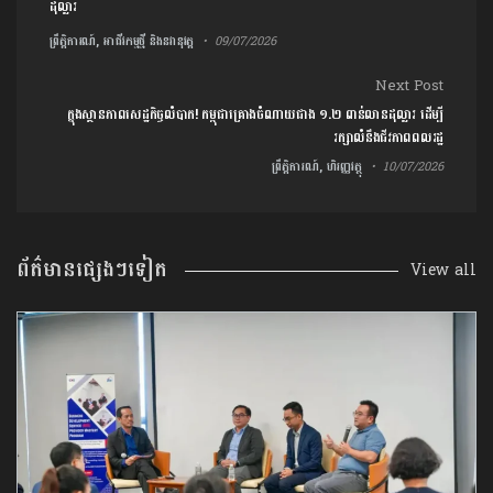
ដុល្លារ
ព្រឹត្តិការណ៍, អាជីវកម្មថ្មី និងនវានុវត្ត
09/07/2026
Next Post
ក្នុងស្ថានភាពសេដ្ឋកិច្ចលំបាក! កម្ពុជាគ្រោងចំណាយជាង ១.២ ពាន់លានដុល្លារ ដើម្បី
រក្សាលំនឹងជីវភាពពលរដ្ឋ
ព្រឹត្តិការណ៍, ហិរញ្ញវត្ថុ
10/07/2026
ព័ត៌មានផ្សេងៗទៀត
View all