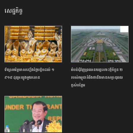
សេដ្ឋកិច្ច
ទីផ្សារតម្លៃមាសឡើងថ្លៃបន្តិចដល់ ១
តំបន់ជុំវិញ​ព្រលានយន្តហោះថ្មីចំនួន ២ ​
៩១៥ ដុល្លារក្នុងមួយអោន
របស់​កម្ពុជា​រំពឹងថា​នឹង​មានសក្ដានុពល​
ខ្ពស់បន្ថែម​