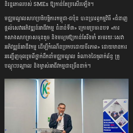
និរន្តរភាពរបស់ SMEs ឱ្យកាន់តែប្រសើរឡើង។
មជ្ឈមណ្ឌលសហប្រតិបត្តិការកម្ពុជា-ជប៉ុន បានប្រារព្ធកម្មវិធី «ជំនាញ
ផ្តល់សេវាអភិវឌ្ឍន៍អាជីវកម្ម ជំនាន់ទី៣» ក្រោមប្រធានបទ «ការ
កសាងសហគ្រាសធុនតូច និងមធ្យមឱ្យកាន់តែរឹងមាំ តាមរយៈសេវា
អភិវឌ្ឍន៍អាជីវកម្ម ដើម្បីកំណើនប្រកបដោយចីរភាព»​ ដោយមានការ
អញ្ជើញចូលរួមពីថ្នាក់ដឹកនាំមជ្ឈមណ្ឌល តំណាងដៃគូពាក់ព័ន្ធ គ្រូ
បណ្តុះបណ្ដាល និងម្ចាស់អាជីវកម្មជាច្រើននាក់។