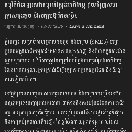
កម្មវិធីជំនាញសេវាកម្មអភិវឌ្ឍន៍អាជីវកម្ម ជួយជំរុញសហ
គ្រាសធុនតូច និងមធ្យមឱ្យរីកចម្រើន
ព្រឹត្តិការណ៍
,
សេដ្ឋកិច្ច
09/07/2026
Leave a comment
ភ្នំពេញ៖ សម្រាប់សហគ្រាសធុនតូច និងមធ្យម (SMEs) បញ្ហា
ប្រឈមក្នុងអាជីវកម្មកាន់តែមានភាពស្មុគស្មាញ និងពិបាកក្នុងការប៉ាន់
ស្មានទុកជាមុន។ វិធីសាស្ត្របែបប្រពៃណីក្នុងការគ្រប់គ្រងអាជីវកម្ម
លែងមានលក្ខណៈគ្រប់គ្រាន់ដើម្បីរក្សាភាពប្រកួតប្រជែង និងនិរន្តរ
ភាពទៀតហើយ។
នៅក្នុងប្រទេសកម្ពុជា សហគ្រាសធុនតូច និងមធ្យមជាច្រើននៅតែ
បន្តជួបប្រទះបញ្ហាប្រឈមនានា ទាក់ទងនឹងការរៀបចំផែនការអាជីវ
កម្ម ការគ្រប់គ្រងប្រតិបត្តិការ ការបន្ស៊ាំខ្លួនទៅនឹងការផ្លាស់ប្តូរទីផ្សារ
និងការគ្រប់គ្រងការកើនឡើងនៃខ្ទង់ចំណាយក្នុងកំឡុងពេលដែល
សេដ្ឋកិច្ចមានភាពមិនច្បាស់លាស់។ ទន្ទឹម​នឹងនេះដែរ ភាពរីកចម្រើន