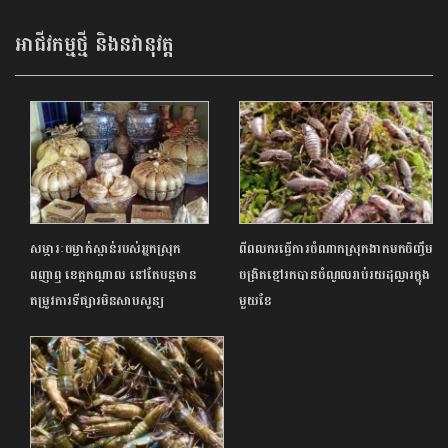
ពាណិជ្ជកម្ម
អាជីវកម្មថ្មី និងនវានុវត្ត
សម្ភារៈចម្លាក់ស្ពាន់របស់អ្នកស្រុក
ពីពលករធ្វើការចំណាកស្រុកងាកមកចិញ្ចឹម
ពញាឮ ខេត្តកណ្តាល នៅតែបន្តមាន
ចង្រិតខ្មៅរកបានចំណូលរាប់រយដុល្លារក្នុង
តម្រូវការទីផ្សារមិនសាបសូន្យ
មួយខែ