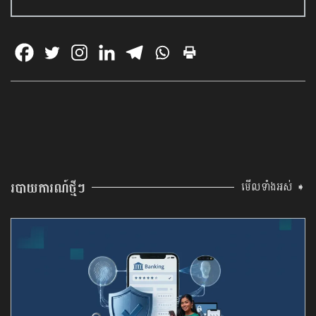
របាយការណ៍ថ្មីៗ
មើលទាំងអស់ ➧