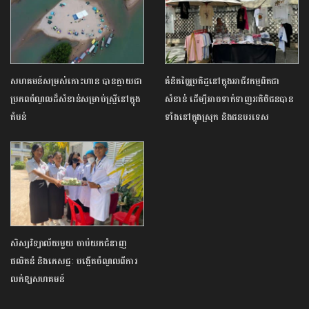
សហគមន៍សម្រស់កោះហាន បានក្លាយជា
គំនិតច្នៃប្រតិដ្ឋនៅក្នុងអាជីវកម្មពិតជា
ប្រភពចំណូលដ៏សំខាន់សម្រាប់ស្ត្រីនៅក្នុង
សំខាន់ ដើម្បីអាចទាក់ទាញអតិថិជនបាន
តំបន់
ទាំងនៅក្នុងស្រុក និងជនបរទេស
សិស្សវិទ្យាល័យមួយ ចាប់យកជំនាញ
ផលិតនំ និងភេសជ្ជៈ បង្កើតចំណូលពីការ
លក់ឱ្យ​សហគមន៍