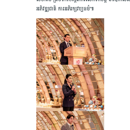
អភិវឌ្ឍជាតិ ការអភិរក្សវប្បធម៌៕