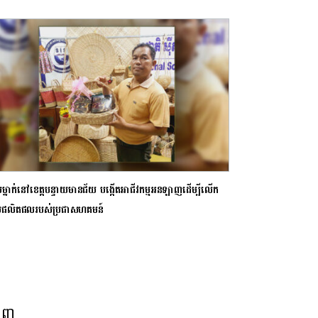
សម្នាក់នៅខេត្តបន្ទាយមានជ័យ បង្កើតអាជីវកម្មអនឡាញដើម្បីលើក
ួយផលិតផលរបស់ប្រជាសហគមន៍
នួញ