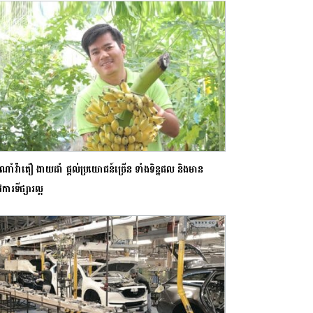
ណាំវ៉ាតឿ ងាយដាំ ផ្ដល់ប្រយោជន៍ច្រើន ទាំងទិន្នផល និងមាន
ូវការទីផ្សារល្អ