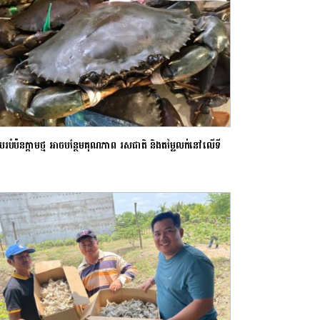
របរបំប៉នក្ដាមថ្ម អាចបន្ថែមគុណភាព រសជាតិ និងតម្លៃលក់នៅលើទី
រ