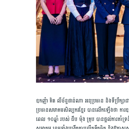
ឧកញ៉ា គិត លីច័ន្ទផាន់ណា អនុប្រធាន និងទីប្រឹក្ស
ប្រធានសមាគមសិល្បករខ្មែរ បានលើកឡើងថា ការឧបត្ថម្
ពេល ១០ឆ្នាំ របស់ ជីប ម៉ុង គ្រុប បានផ្តល់ការគាំ
សមាគម ព្រមទាំងបង្កើតការលើកទឹកចិត្ត និងឱកាសសម្រ