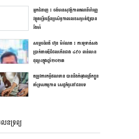
អ្នកជំនាញ ៖ ចង់មានសុវត្ថិភាពគណនីហិរញ្ញ
វត្ថុគប្បីបង្កើនប្រសិទ្ធភាពលេខសម្ងាត់ឱ្យបាន
រឹងមាំ
សម្តេចធិបតី ហ៊ុន ម៉ាណែត ៖ ការទូទាត់សង
ប្រាក់តាមឌីជីថលកើនជាង ៤៩០ ពាន់លាន
ដុល្លារក្នុងឆ្នាំ២០២៣
តម្រូវការកម្ចីឥណទាន​ បាននឹងកំពុងពង្រីកខ្លួន
គាំទ្រសកម្មភាព សេដ្ឋកិច្ច​នៅជនបទ
លនទ្រព្យ