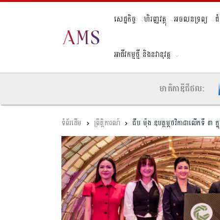
សេដ្ឋកិច្ច
ហិរញ្ញវត្ថុ
អចលនទ្រព្យ
ជ
អាជីវកម្មថ្មី និងនវានុវត្ត
មាតិកាឌីជីថល:
ព្រឹត្តិការណ៍
ជីប ម៉ុង ឧបត្ថម្ភថវិកាជាលើកទី ៣ ក