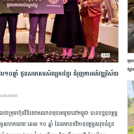
មុខ
ផ្សា
េល១០ឆ្នាំ ជូនសមាគមសិល្បករខ្មែរ ជំរុញការអភិវឌ្ឍវិស័យ
 comment
ជាក្រុមហ៊ុនវិនិយោគឈានមុខគេមួយនៅកម្ពុជា បានបន្តឧបត្ថម្ភ
ិច្ចសហការរយៈពេល ១០ ឆ្នាំ ដែលមានថវិកាឧបត្ថម្ភសរុបចំនួន