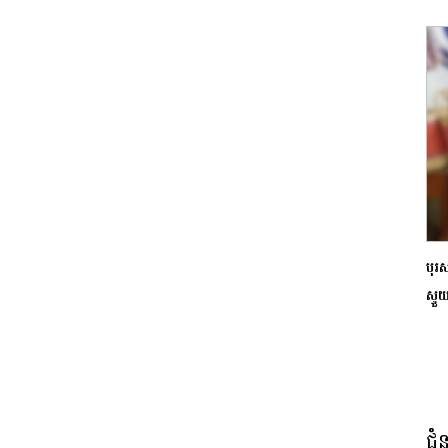
បុរ
ស្ទ
ជំ