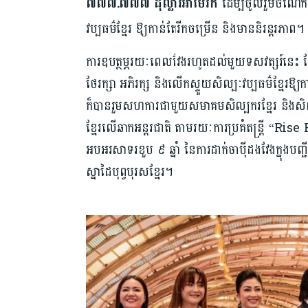
៧៧៧.៧៧៧ ដុល្លារអាម៉េរិក
ដើម្បីចូលរួមចំណែកយ
វប្បធម៌ខ្មែរ​ ឱ្យកាន់តែរីកចម្រើន និងមាននិរន្តរភាព។
ការឧបត្ថម្ភរយៈពេលវែងរហូតដល់មួយទសវត្សរ៍នេះ ស្តែងឱ
ថែរក្សា អភិរក្ស និងលើកស្ទួយសិល្បៈវប្បធម៌ខ្មែរឱ្
ក៏បានរួមសហការជាមួយសមាគមសិល្បករខ្មែរ និងសិល្ប
ខ្មែរលើឆាកអន្តរជាតិ តាមរយៈការប្រគំតន្ត្រី “Rise 
អបអរសាទរខួប ៩ ឆ្នាំ នៃការដាក់ចាប៉ីដងវែងក្នុងបញ្ជ
ស្នាដៃបុព្វបុរសខ្មែរ។