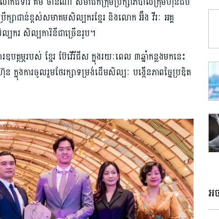
ោកជំទាវ គឹម ចាន់ណា សមាជិកក្រុមប្រឹក្សាភិបាលក្រុមហ៊ុនជីប
រឹក្សា​ជាន់ខ្ពស់សមាគមសិល្បករខ្មែរ និ​ងលោក អ៊ឹង វីរៈ អគ្គ
សិល្បករ សិល្បការិនីជាច្រើនរូប។
ត្ថម្ភរបស់ ខ្មែរ ប៊ែវើរីជីស ក្នុងរយៈពេល ៣ឆ្នាំកន្លងមកនេះ
ហ៊ុន ក្នុងការចូលរួមថែរក្សាទម្រង់ដើមសិល្បៈ បង្កើនភាពច្នៃប្រឌិត
អច