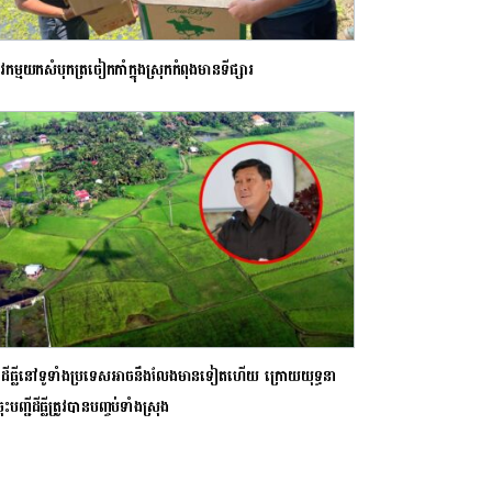
វកម្មយកសំបុកត្រចៀកកាំក្នុងស្រុកកំពុងមានទីផ្សារ
ាទ​ដីធ្លីនៅទូទាំងប្រទេសអាចនឹងលែងមានទៀតហើយ ក្រោយយុទ្ធនា
ុះបញ្ជីដីធ្លីត្រូវបានបញ្ចប់ទាំងស្រុង​