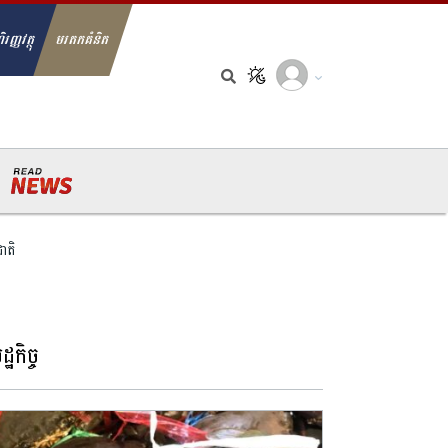
ិរញ្ញវត្ថុ
មរតកគំនិត
arch for:
ជាតិ
្ឋកិច្ច