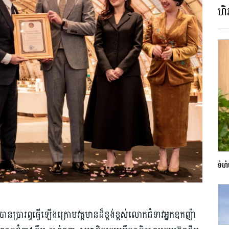
ហិរ
ទំហំ
នប្រារព្ធធ្វើឡើងក្រោមវត្តមានដ៏ខ្ពង់ខ្ពស់លោកជំទាវអ្នកឧកញ៉ា