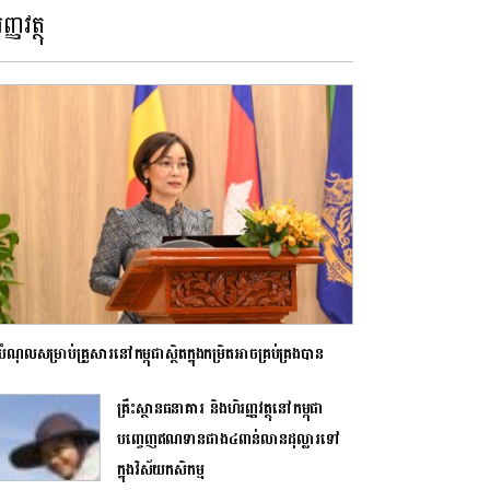
ញ្ញវត្ថុ
បំណុលសម្រាប់គ្រួសារនៅកម្ពុជាស្ថិតក្នុងកម្រិតអាចគ្រប់គ្រងបាន
គ្រឹះស្ថានធនាគារ និងហិរញ្ញវត្ថុនៅកម្ពុជា
បញ្ចេញឥណទានជាង៤ពាន់លានដុល្លារទៅ
ក្នុងវិស័យកសិកម្ម