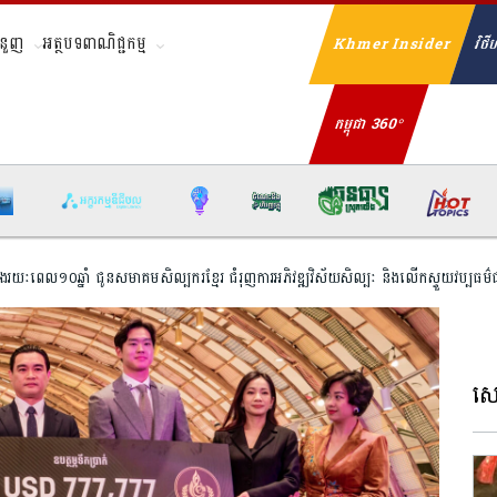
ំនួញ
អត្ថបទពាណិជ្ជកម្ម
Khmer Insider
វិថីហ
Se
កម្ពុជា 360°
្នុងរយៈពេល១០ឆ្នាំ ជូនសមាគមសិល្បករខ្មែរ ជំរុញការអភិវឌ្ឍវិស័យសិល្បៈ និងលើកស្ទួយវប្បធម៌
សេដ