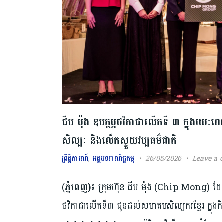
ជីប ម៉ុង ឧបត្ថម្ភថវិកាជាលើកទី ៣ ក្នុងរយៈព
សិល្បៈ និងលើកស្ទួយវប្បធម៌ជាតិ
ព្រឹត្តិការណ៍
,
អត្ថបទពាណិជ្ជកម្ម
26/05/2026
Leave a
(
ភ្នំពេញ)៖
ក្រុមហ៊ុន ជីប ម៉ុង (Chip Mong) ដែល
ថវិកាជាលើកទី៣ ជូនដល់សមាគមសិល្បករខ្មែរ ក្នុងក