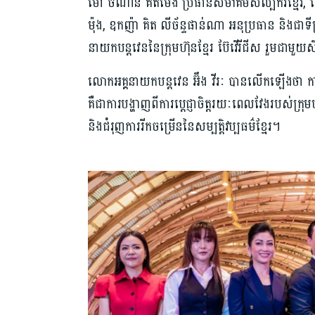
ម៉ៅ ចំណាន គិតម៉េង ប្រធានសមាគមសិល្បករខ្មែរ, ល
ម៉ុង, ឧកញ៉ា គិត លីច័ន្ទផាន់ណា អនុប្រធាន និងជាទីប្
នាយកបន្តវេននៃក្រុមហ៊ុនខ្មែរ ប៊ែវើរីជីស រួមជាមួយ
លោកអគ្គនាយកបន្តវេន អ៊ឹង វីរៈ បានលើកឡើងថា ការឧប
គឺជាការបង្ហាញពីការប្តេជ្ញាចិត្តរយៈពេលវែងរបស់ក្រុម
និងជំរុញការរីកចម្រើននៃសម្បត្តិវប្បធម៌ខ្មែរ។