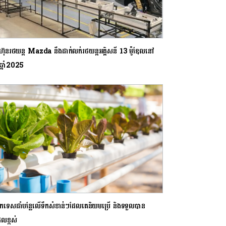
ុមហ៊ុនរថយន្ត Mazda នឹងដាក់លក់រថយន្តអគ្គិសនី 13 ម៉ូឌែលនៅ
មឆ្នាំ2025
ចេកទេសដាំបន្លែលើទឹកសំខាន់ៗដែលគេនិយមប្រើ និងទទួលបាន
នផលខ្ពស់