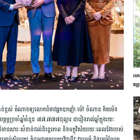
ចេក
តម្រ
ាជាន់ខ្ពស់ តំណាងឲ្យលោកជំទាវអ្នកឧកញ៉ា ម៉ៅ ចំណាន គិតម៉េង
ភប្រចាំឆ្នាំចំនួន ៧៧.៧៧៧ដុល្លារ ជារៀងរាល់ឆ្នាំក្នុងរយៈ
ទ្រដ៏មានសារៈសំខាន់ដល់និរន្តរភាព និងចក្ខុវិស័យរយៈពេលវែងរបស់
ាប់សិល្បករ ក៏ដូចជាអ្នកប្រកបវិជ្ជាជីវៈវប្បធម៌ និងរួមចំណែក