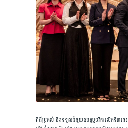
ពិធីប្រគល់ និងទទួលជំនួយឧបត្ថម្ភថវិកាលើកទី៣នេះបា