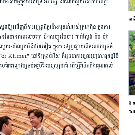
៉ាងសកម្មក្នុងការគាំទ្រ អភិរក្ស និងលើកស្ទួយវិស័យសិល្បៈ
អាជី
្យឃើញពីការប្តេជ្ញាចិត្តយ៉ាងមុតមាំរបស់ក្រុមហ៊ុន ក្នុងការ
យកាន់តែមានភាពលេចធ្លោ និងសម្បូរបែប។ ជាក់ស្តែង ជីប ម៉ុង
ករ-សិល្បការិនីដទៃទៀត ក្នុងការផ្សព្វផ្សាយពីមរតកវប្បធម៌
For Khmer” នៅទីក្រុងប៉ារីស ក៏ដូចជាការចូលរួមប្រារព្ធកម្មវិធី
ីបេតិ​កភណ្ឌវប្បធម៌អរូបីនៃមនុស្សជាតិ ដើម្បីរំលឹកដឹងគុណដល់
វិវ
ការ​ច