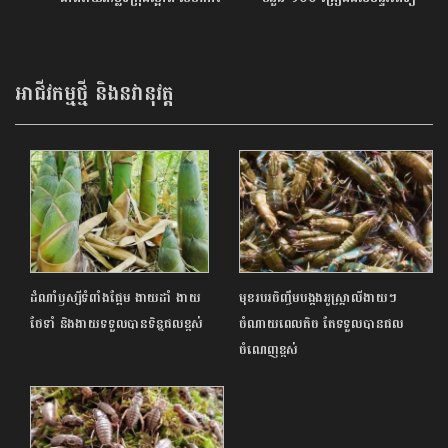
រៀបចំចលនាសម្អាតធ្នេរក្រោម
មិត្តភាពកម្ពុជា-ចិន ព្រះកុសមៈ
ប្រធានបទ «កម្ពុជាស្អាត កម្ពុជាបៃតង»
នៅខេត្តព្រះសីហនុ
អាជីវកម្មថ្មី និងនវានុវត្ត
ដំណាំឫស្សីទំពាំងផ្អែម ងាយដាំ ងាយ
មុខរបរចិញ្ចឹមបង្កងអូស្ត្រាលីងាយៗ
ថែទាំ និងងាយទទួលបានទិន្នផលខ្ពស់
ចំណាយពេលតិច តែទទួលបានផល
ចំណេញខ្ពស់