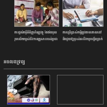
ផ្សារ
ដុល្លារ
ការផ្ដល់កម្ចីពីមីក្រូហិរញ្ញវត្ថុ តែងតែចូល
ការប្រើប្រាស់កម្ចីត្រូវតាមគោលដៅ
រួមលើកកម្ពស់ជីវភាពគ្រួសាររបស់ប្រជា
នឹងជួយឱ្យម្ចាស់អាជីវកម្មបង្កើនប្រាក់
ពលរដ្ឋ
ចំណូល
អចលនទ្រព្យ