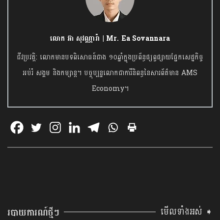
លោក អ៊ា សុវណ្ណារ៉ា | Mr. Ea Sovannara
ជីវប្រវត្តិ: លោកមានបទពិសោធន៍ជាង ១០ឆ្នាំក្នុងប្រព័ន្ធផ្សព្វផ្សាយផ្នែកសេដ្ឋកិច្ច
អប់រំ សង្គម និងកម្សាន្ត។ បច្ចុប្បន្នលោកជាការីនិពន្ធនៃសារព័ត៌មាន AMS
Economy។
មើលទាំងអស់ ➧
របាយការណ៍ថ្មីៗ