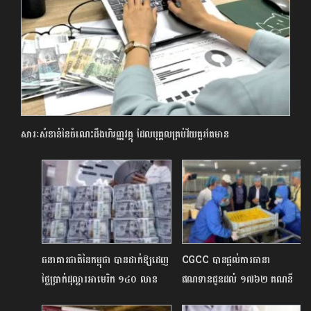
សារៈសំខាន់នៃចំណេះដឹងហិរញ្ញវត្ថុ ដែលបុគ្គលគ្រប់វ័យគួរតែមាន
ធនាគារជាតិនៃកម្ពុជា បានដាក់ឱ្យដេញ
CGCC បានផ្តល់ការធានា
ថ្លៃប្រាក់ដុល្លារអាមេរិក ១៤០ លាន
ឥណទានជូនដល់ ១៧៦២ គណនី
ដើម្បីរក្សាស្ថិរភាពប្រាក់រៀលនៅលើទី
ក្នុងទំហំទឹកប្រាក់កម្ចីជិត ១៥០ លាន