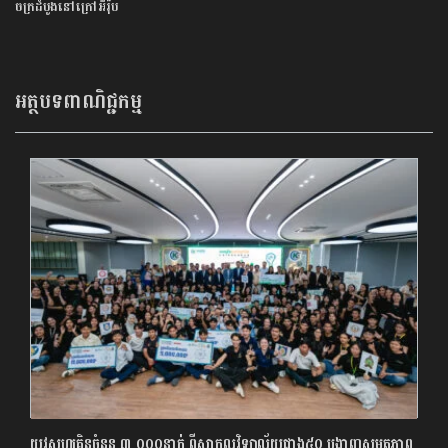
ចក្រដំបូងនៅក្រៅអឺរ៉ុប
អត្ថបទពាណិជ្ជកម្ម
យុវសហគ្រិនចំនួន ៣ ០០០នាក់ ពីសាកលវិទ្យាល័យជាង៥០ បង្ហាញសមត្ថភាព