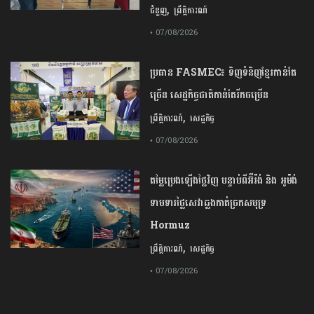
,
ជំនួញ
ព្រឹត្តិការណ៍
• 07/08/2026
ប្រធាន​​ ​FASMEC​៖​ ​ទិញ​ទំនិញ​ខ្មែរ​កាន់តែ​
ច្រើន​ ​សេដ្ឋកិច្ច​ជាតិ​កាន់តែ​រីកចម្រើន​
,
ព្រឹត្តិការណ៍
សេដ្ឋកិច្ច
• 07/08/2026
តម្លៃប្រេងឡើងថ្លៃវិញ បន្ទាប់ពីអ៊ីរ៉ង់ និង អូម៉ង់
ទាមទារថ្លៃសេវាឆ្លងកាត់ច្រកសមុទ្រ
Hormuz
,
ព្រឹត្តិការណ៍
សេដ្ឋកិច្ច
• 07/08/2026