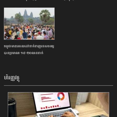
កម្ពុជាមានគោលដៅទាក់ទាញទេសចរឲ្យ
បានប្រមាណ ១៥-២០លាននាក់
ហិរញ្ញវត្ថុ