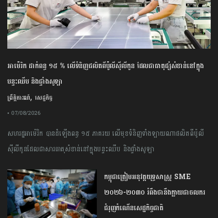
អាម៉េរិក ដាក់ពន្ធ ១៥ % លើទំនិញផលិតពីប៉ូលីស៊ីលីកូន ដែលជាធាតុផ្សំសំខាន់នៅក្នុង
បន្ទះឈីប និងផ្ទាំងសូឡា
,
ព្រឹត្តិការណ៍
សេដ្ឋកិច្ច
• 07/08/2026
សហរដ្ឋអាម៉េរិក បានដំឡើងពន្ធ ១៥ ភាគរយ លើមុខទំនិញទាំងឡាយណាផលិតពីប៉ូលី
ស៊ីលីកូនដែលជាសារធាតុសំខាន់នៅក្នុងបន្ទះឈីប និងផ្ទាំងសូឡា
កម្ពុជា​ត្រៀមអនុវត្ត​យុទ្ធសាស្ត្រ​ ​SME​ ​
២០២៦​-​២០៣០​ រំពឹងថានឹងក្លាយ​ជា​ចលករ​
ជំរុញ​កំណើន​សេដ្ឋកិច្ច​ជាតិ​