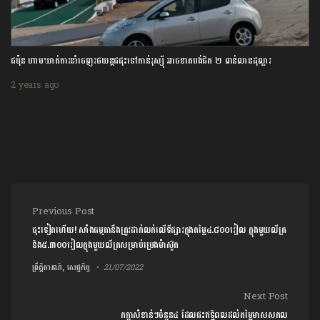
ជប៉ុន ហាមឃាត់ការនាំចេញរថយន្តជជុះទៅកាន់រុស្ស៊ី អាចខាតបង់ជិត ២ ពាន់លានដុល្លារ
2 years ago
Post navigation
Previous Post
ចុះទៀតហើយ! សាំងធម្មតានឹងត្រូវដាក់លក់លើទីផ្សារក្នុងតម្លៃ៤.៨០០រៀល ក្នុងមួយលីត្រ
និង៥.៣០០រៀលក្នុងមួយលីត្រសម្រាប់ប្រេងម៉ាស៊ូត
ព្រឹត្តិការណ៍, សេដ្ឋកិច្ច
21/07/2022
Next Post
កក្តាសំខាន់ៗចំនួន៤ ដែលជះឥទ្ធិពលដល់តម្លៃមាសសកល