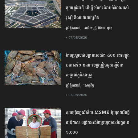
នុយក្លេអ៊ែរ​ថ្មី ដើម្បីទប់ការគំរាមកំហែងរបស់​
រុស្ស៊ី និងមហាយក្សចិន
,
ព្រឹត្តិការណ៍
អាជីវកម្មថ្មី និងនវានុវត្ត
• 07/08/2026
កែប​ប្រមូល​ផល​ក្តាម​សេះ​ជិត​ ​៤០០ ​តោន​ក្នុង​
ឆមាស​ទី​១​ ​ខណៈ​ខេត្ត​ត្រៀម​ចុះបញ្ជី​ម៉ាក​
សម្គាល់​ភូមិសាស្ត្រ​
,
ព្រឹត្តិការណ៍
សេដ្ឋកិច្ច
• 07/08/2026
សហគ្រិនក្នុងវិស័យ MSME ប្រែក្លាយវិបត្តិ
ជាឱកាស ពង្រីកអាជីវកម្មរហូតមានដៃគូជាង
១,០០០