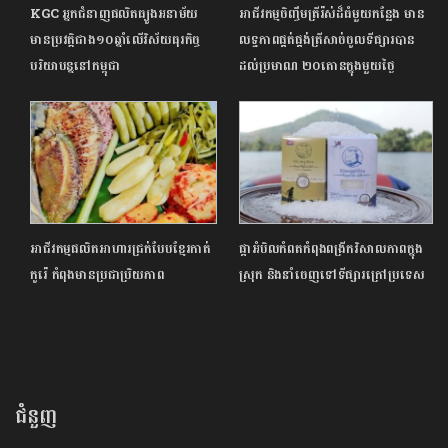
KGC អ្នកជំនាញផលិតធ្យូងអនាម័យ
អាជីវកម្មចិញ្ចឹមត្រីរ៉ស់ដ៏ធំមួយកន្លែង មាន
មានប្រវត្តិជាង១០ឆ្នាំលើវិស័យធុរកិច្ច
លទ្ធភាពផ្គត់​ផ្គង់ត្រីសាច់ចូលទីផ្សារបាន
បរិយាបន្ននៅកម្ពុជា
ដល់ប្រមាណ ២០តោនក្នុងមួយថ្ងៃ
អាជីវកម្មផលិតអាហារជ្រក់បែបខ្មែរកាត់
ផ្កាអំបិលកំពតកំពុងពង្រីកវិសាលភាពក្នុង
កូរ៉េ កំពុងមានប្រជាប្រិយភាព
ស្រុក និងនាំចេញទៅទីផ្សារក្រៅប្រទេស
ជំនួញ