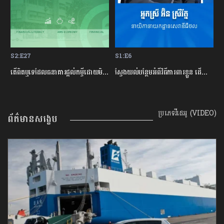
S2:E27
S1:E6
S
ម្ចីជាមួយធនាគារ
តើពិតឬទេដែលធនាគារផ្ដល់កម្ចីដោយមិនសិក្សាលើលទ្ធភាពសងត្រឡប់?
ស្វែងយល់បន្ថែមអំពីវិធីការពារខ្លួន ដើម្បីជៀសវាងពីការឆបោកតាមបច្ចេកវិទ្យាហិរញ្ញវត្ថុ!
ត
ប្រភេទវីដេអូ (VIDEO)
ព័ត៌មានសង្ខេប