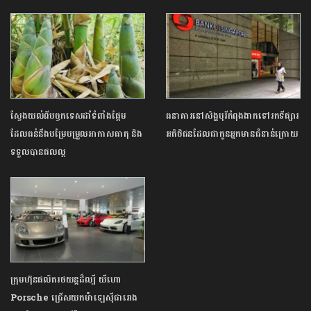
ស្វែងយល់ពីបច្ចកទេសដាំទំពាំងផ្អែម
ធនាគារនៅសិង្ហបុរីកំពុងងាកទៅរកទីផ្សារ
ដែលធន់នឹងបម្រែបម្រួលអាកាសធាតុ និង
អតិថិជនដែលជាកូនអ្នកមានជំនាន់ក្រោយ
ទទួលបានផលល្អ
ក្រុមហ៊ុនផលិតរថយន្តដ៏ល្បី យីហោ
Porsche ជ្រើសយកម៉ាឡេស៊ីជារោង