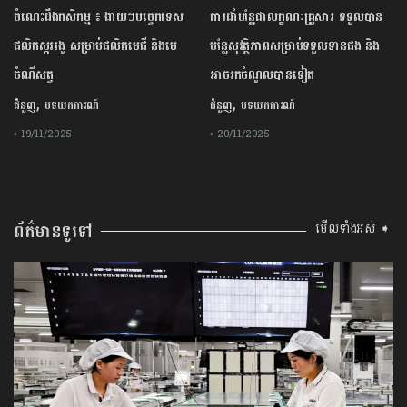
ចំណេះដឹងកសិកម្ម ៖ ងាយៗបច្ចេកទេស
ការដាំបន្លែជាលក្ខណៈគ្រួសារ ទទួលបាន
ផលិតស្កររងូ សម្រាប់ផលិតមេជី និងមេ
បន្លែសុវត្ថិភាពសម្រាប់ទទួលទានផង និង
ចំណីសត្វ
អាចរកចំណូលបានទៀត
,
,
ជំនួញ
បទយកការណ៍
ជំនួញ
បទយកការណ៍
• 19/11/2025
• 20/11/2025
ព័ត៌មានទូទៅ
មើលទាំងអស់ ➧