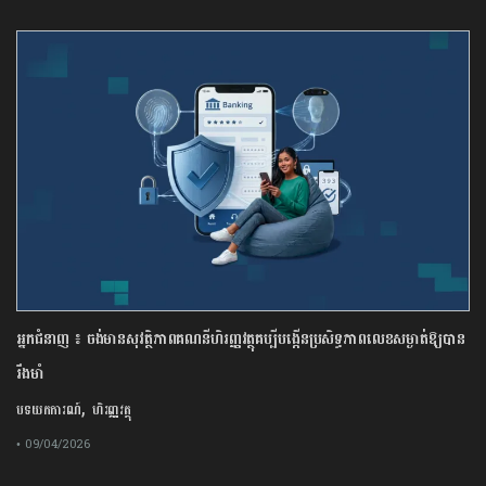
អ្នកជំនាញ ៖ ចង់មានសុវត្ថិភាពគណនីហិរញ្ញវត្ថុគប្បីបង្កើនប្រសិទ្ធភាពលេខសម្ងាត់ឱ្យបាន
រឹងមាំ
,
បទយកការណ៍
ហិរញ្ញវត្ថុ
• 09/04/2026