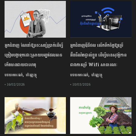
អ្នកជំនាញ ណែនាំឱ្យចេះសន្សំប្រាក់ដើម្បី
អ្នកជំនាញឌីជីថល លើកទឹកចិត្តឱ្យប្រើ
ត្រៀមបង្កាទុកដោះស្រាយបញ្ហាដែលអាច
អ៊ីនធឺណិតផ្ទាល់ខ្លួន ដើម្បីមានសុវត្ថិភាព
កើតមានជាយថាហេតុ
ជាងការប្រើ Wifi​ សាធារណៈ
,
,
បទយកការណ៍
ហិរញ្ញវត្ថុ
បទយកការណ៍
ហិរញ្ញវត្ថុ
• 16/02/2026
• 10/03/2026