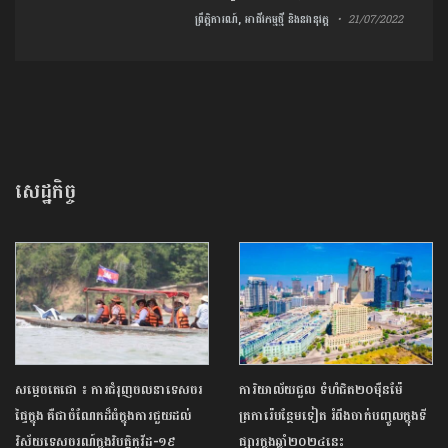
ព្រឹត្តិការណ៍, អាជីវកម្មថ្មី និងនវានុវត្ត
21/07/2022
សេដ្ឋកិច្ច
សម្តេចតេជោ ៖ ការជំរុញចលនាទេសចរ
ការិយាល័យជួល ​ទំហំ​ជិត​២០ម៉ឺន​ម៉ែ
ផ្ទៃក្នុង គឺជាចំណែកដ៏ធំក្នុងការជួយដល់
ត្រការ៉េ​បន្ថែមទៀត រំពឹងចាក់​បញ្ចូល​ក្នុងទី
វិស័យទេសចរណ៍ក្នុងវិបត្តិកូវីដ-១៩
ផ្សារ​​​ក្នុងឆ្នាំ២០២៤​នេះ