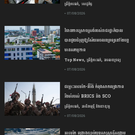
,
ព្រឹត្តិការណ៍
សេដ្ឋកិច្ច
• 07/08/2026
វិធានការស្រោចស្រង់របស់រាជរដ្ឋាភិបាល​
បាន​ជួយ​ជំរុញឱ្យវិស័យ​អចលនទ្រព្យនៅតែបន្ត​
មានសកម្មភាព
,
,
Top News
ព្រឹត្តិការណ៍
អចលនទ្រព្យ
• 07/08/2026
ជម្លោះ​អាមេរិក​-​អ៊ីរ៉ង់​ ​កំពុង​សាកល្បង​ភាព​
រឹងមាំ​របស់​ ​BRICS​ ​និង​ ​SCO​
,
ព្រឹត្តិការណ៍
អាជីវកម្មថ្មី និងនវានុវត្ត
• 07/08/2026
​អាមេរិក​ ពង្រាងច្បាប់​យុទ្ធសាស្ត្រ​ធ្វើ​សង្គ្រាម​