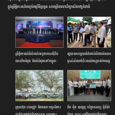
ក្នុងព្រឹត្តិការណ៍បញ្ចប់កម្មវិធីប្រកួត សហគ្រិនមហាវិទ្យាល័យថា្នក់ជាតិ
ព្រឹត្តិការណ៍ពិព័រណ៍បច្ចេកទេសឌីជីថ
រដ្ឋបាលខេត្តបាត់ដំបងរំលឹកដល់ពលរដ្ឋ
លលើកដំបូង និងធំបំផុតនៅកម្ពុជា
ម្ចាស់សំណង់ប៉ះពាល់គម្រោងកែលម្អ
ទទួលបានការគាំទ្រលើសការរំពឹងទុក
ផ្លូវជាតិលេខ5 ត្រូវរុះរើចេញ
ក្រុមហ៊ុន ខេមប្រ៊ូវ និងគណៈកម្មាធិការ
ជីប ម៉ុង ឧបត្ថម្ភ បរិក្ខារពេទ្យ ម៉ូនីទ័រ
ជាតិវាយតម្លៃទីក្រុងស្អាត សហការ
ចំនួន ១០០ គ្រឿងដល់មន្ទីរពេទ្យ