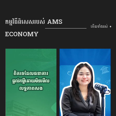
កម្មវិធីពិសេសរបស់ AMS
មើលទាំងអស់ ➧
ECONOMY