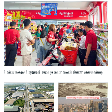
កំណើនប្រជាសាស្ត្រ ជំរុញឱ្យផ្សារទំនើបខ្នាតតូច រីកដុះដាលកាន់តែខ្លាំងនៅតាមជាយក្រុងភ្នំពេញ