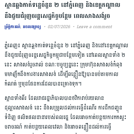
ស្ពាន​ឆ្លងកាត់ទន្លេចំនួន ២ នៅ​ភ្នំពេញ និងខេត្តកណ្ដាល
នឹងជួយជំរុញ​ចរន្ត​សេដ្ឋកិច្ច​បន្ថែម ​ពេលសាងសង់​រួច​
ព្រឹត្តិការណ៍
,
អចលនទ្រព្យ
02/07/2026
Leave a comment
ភ្នំពេញ៖ ស្ពានឆ្លងកាត់ទន្លេចំនួន ២ នៅភ្នំពេញ និងនៅខេត្តកណ្ដាល
នឹងជួយជំរុញចរន្តសេដ្ឋកិច្ចកម្ពុជាបន្ថែមទៀត នៅពេលស្ពានទាំង ២
នេះ សាងសង់រួចរាល់ ខណៈបច្ចុប្បន្ននេះ ក្រុមហ៊ុនសាងសង់កំពុង
មមាញឹកនឹងការងារសាងសង់ ដើម្បីពន្លឿនឱ្យបានចប់តាមកាល
កំណត់ ឬមុនផែនការដែលបានគ្រោងទុក។
ស្ពានទាំងពីរ ដែលរាជរដ្ឋាភិបាលបានថវិការាប់រយលាន
ដុល្លារសាងសង់ នេះ នឹងសម្រួលដល់ការធ្វើដំណើរ ការដឹកជញ្ជូន
ទំនិញ ផលិតផលនានារបស់ពលរដ្ឋ ដែលអាចកាត់បន្ថយការកកស្ទះ
ចរាចរណ៍ កាត់បន្ថយពេលវេលា និងអាចពន្លឿនដល់ការធ្វើ