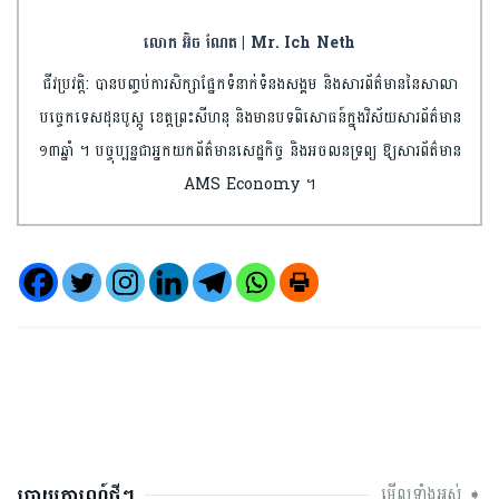
លោក អ៊ិច ណែត | Mr. Ich Neth
ជីវប្រវត្តិ: បានបញ្ចប់​ការ​សិក្សា​ផ្នែកទំនាក់ទំនង​សង្គម និងសារព័ត៌មាន​​នៃសាលា​
បច្ចេកទេស​ដុន​បូស្កូ ខេត្តព្រះ​សីហនុ និងមានបទពិសោធន៍​ក្នុងវិស័យ​សារព័ត៌មាន​
១៣ឆ្នាំ ។ បច្ចុប្បន្នជា​អ្នកយកព័ត៌មាន​សេដ្ឋកិច្ច និងអចលនទ្រព្យ​ ឱ្យសារព័ត៌មាន
AMS Economy ។​
របាយការណ៍ថ្មីៗ
មើលទាំងអស់ ➧