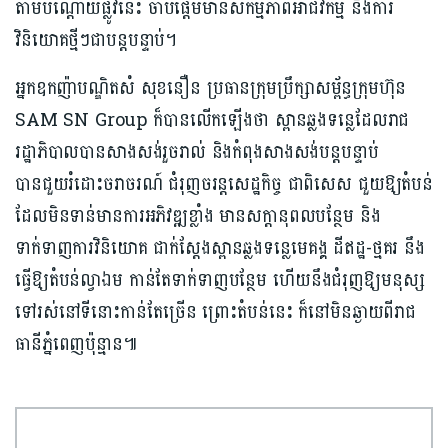
តាមបណ្ដោយផ្លូវនេះ ចាប់ផ្ដើមមានសកម្មភាពអាជីវកម្ម និងការ
វិនិយោគថ្មីៗជាបន្តបន្ទាប់។
អ្នកឧកញ៉ាបណ្ឌិតសំ សុខនឿន ប្រធានក្រុមប្រឹក្សាសម្ព័ន្ធក្រុមហ៊ុន
SAM SN Group ក៏បានលើកឡើងថា ស្ពានឆ្លងទន្លេដែលរាជ
រដ្ឋាភិបាលបានសាងសង់រួចរាល់ និងកំពុងសាងសង់បន្តបន្ទាប់
បានជួយរំដោះចរាចរណ៍ ជំរុញចរន្តសេដ្ឋកិច្ច ជាពិសេស ជួយឱ្យតំបន់
ដែលមិនទាន់មានការអភិវឌ្ឍខ្លាំង មានសក្ដានុពលបន្ថែម និង
ទាក់ទាញការវិនិយោគ ជាក់ស្ដែងស្ពានឆ្លងទន្លេមេគង្គ ដីឥដ្ឋ-ថ្មគរ នឹង
ធ្វើឱ្យតំបន់ល្វាឯម កាន់តែទាក់ទាញបន្ថែម ហើយនឹងជំរុញឱ្យមនុស្ស
ទៅរស់នៅទីនោះកាន់តែច្រើន ព្រោះតំបន់នេះ ក៏នៅមិនឆ្ងាយពីរាជ
ធានីភ្នំពេញប៉ុន្មាន៕