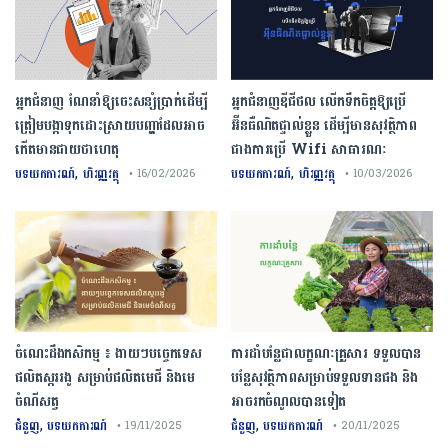
អ្នកជំនាញ ណែនាំឱ្យចេះសន្សំប្រាក់ដើម្បី
អ្នកជំនាញឌីជីថល លើកទឹកចិត្តឱ្យប្រើ
ត្រៀមបង្កាទុកដោះស្រាយបញ្ហាដែលអាច
អ៊ីនធឺណិតផ្ទាល់ខ្លួន ដើម្បីមានសុវត្ថិភាព
កើតមានជាយថាហេតុ
ជាងការប្រើ Wifi​ សាធារណៈ
,
,
បទយកការណ៍
ហិរញ្ញវត្ថុ
បទយកការណ៍
ហិរញ្ញវត្ថុ
• 16/02/2026
• 10/03/2026
ចំណេះដឹងកសិកម្ម ៖ ងាយៗបច្ចេកទេស
ការដាំបន្លែជាលក្ខណៈគ្រួសារ ទទួលបាន
ផលិតស្កររងូ សម្រាប់ផលិតមេជី និងមេ
បន្លែសុវត្ថិភាពសម្រាប់ទទួលទានផង និង
ចំណីសត្វ
អាចរកចំណូលបានទៀត
,
,
ជំនួញ
បទយកការណ៍
ជំនួញ
បទយកការណ៍
• 19/11/2025
• 20/11/2025