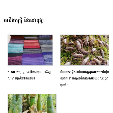
& ១០ឆ្នាំនៃការបង្កើតសាខាខេត្ត
Gumball3000 នៅកម្ពុជា​
សៀមរាប
ដើម្បីការបរិច្ចាគទៅមន្ទីរពេទ្យកុមារ
អង្គរសៀមរាប
អាជីវកម្មថ្មី និងនវានុវត្ត
ការងារតម្បាញ នៅតែជាមុខរបរដ៏ល្អ
ពីពលករធ្វើការចំណាកស្រុកងាកមកចិញ្ចឹម
សម្រាប់ស្ត្រីនៅទីជនបទ
ចង្រិតខ្មៅរកបានចំណូលរាប់រយដុល្លារក្នុង
មួយខែ