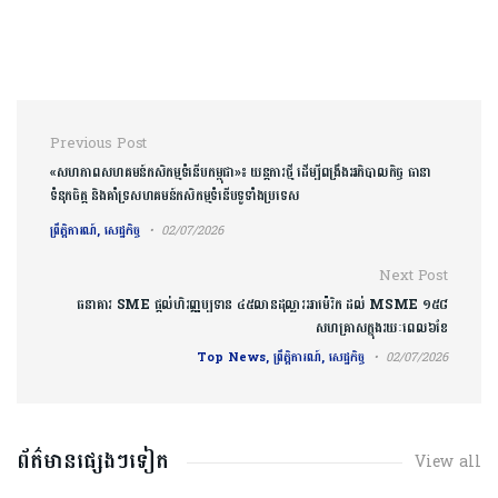
Post navigation
Previous Post
«សហភាពសហគមន៍កសិកម្មទំនើបកម្ពុជា»៖ យន្តការថ្មី ដើម្បីពង្រឹងអភិបាលកិច្ច ធានា
ទំនុកចិត្ត និងគាំទ្រសហគមន៍កសិកម្មទំនើបទូទាំងប្រទេស
ព្រឹត្តិការណ៍, សេដ្ឋកិច្ច
02/07/2026
Next Post
ធនាគារ SME ផ្តល់ហិរញ្ញប្បទាន​ ៤៥លានដុល្លារអាម៉េរិក ដល់ MSME ១៥៨
សហគ្រាសក្នុងរយៈពេល៦ខែ
Top News, ព្រឹត្តិការណ៍, សេដ្ឋកិច្ច
02/07/2026
ព័ត៌មានផ្សេងៗទៀត
View all