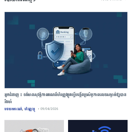
អ្នកជំនាញ ៖ ចង់មានសុវត្ថិភាពគណនីហិរញ្ញវត្ថុគប្បីបង្កើនប្រសិទ្ធភាពលេខសម្ងាត់ឱ្យបាន
រឹងមាំ
,
បទយកការណ៍
ហិរញ្ញវត្ថុ
• 09/04/2026