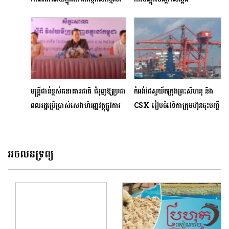
តំបន់ជនបទនៃកម្ពុជា
Responsible Lending
ដើម្បីធ្វើឱ្យប្រតិបត្តិការឥណទាន
កាន់តែមានប្រសិទ្ធភាព
មន្ត្រីជាន់ខ្ពស់ធនាគារជាតិ ជំរុញឱ្យប្រជា
កំពង់ផែស្វយ័តក្រុងព្រះសីហនុ និង
ពលរដ្ឋប្រើប្រាស់សេវាហិរញ្ញវត្ថុផ្លូវការ
CSX រៀបចំវេទិកាក្រុមហ៊ុនចុះបញ្ជី
ដែលមានកិច្ចការពារតាមផ្លូវច្បាប់
លក់មូលបត្រក្រោមប្រធានបទ
«សក្តានុពលរបស់កំពង់ផែស្វយ័តក្រុង
ព្រះសីហនុ»
អចលនទ្រព្យ