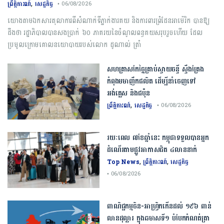
,
ព្រឹត្តិការណ៍
សេដ្ឋកិច្ច
• 06/08/2026
យោងតាមឯកសារតុលាការពីសំណាក់ទីភ្នាក់ងារគយ និងការពារព្រំដែនអាម៉េរិក បានឱ្យ
ដឹងថា រដ្ឋាភិបាលបានសងប្រាក់ ៦០ ភាគរយនៃចំណូលពន្ធគយសរុបរួចហើយ ដែល
ប្រមូលក្រោមគោលនយោបាយរបស់លោក ដូណាល់ ត្រាំ
សហគ្រាសកែច្នៃគ្រាប់ស្វាយចន្ទី ស្ទឹងត្រែង
កំពុងមមាញឹកផលិត ដើម្បីនាំចេញទៅ
អង់គ្លេស និងជប៉ុន
,
ព្រឹត្តិការណ៍
សេដ្ឋកិច្ច
• 06/08/2026
រយៈពេល ៧ខែឆ្នាំនេះ កម្ពុជាទទួលបានអ្នក
ដំណើរតាមផ្លូវអាកាសជិត ៤លាននាក់
,
,
Top News
ព្រឹត្តិការណ៍
សេដ្ឋកិច្ច
• 06/08/2026
ពាណិជ្ជកម្ម​ចិន​-​អាហ្វ្រិក​កើន​ដល់​ ​១៩៦​ ​ពាន់​
លាន​ដុល្លារ​ ក្នុង​ឆមាស​ទី​១​ ​បំបែក​កំណត់ត្រា​