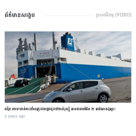
ព័ត៌មានសង្ខេប
ប្រភេទវីដេអូ (VIDEO)
ជប៉ុន ហាមឃាត់ការនាំចេញរថយន្តជជុះទៅកាន់រុស្ស៊ី អាចខាតបង់ជិត ២ ពាន់លានដុល្លារ
2 years ago