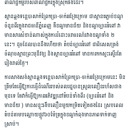
ពាណិជ្ជកម្មរបស់ពាណិជ្ជករក្នុងស្រុកផងដែរ។
ស្ពានឆ្លងទន្លេបាសាក់ព្រែកប្រា-ចាក់អង្រែក្រោម ជាស្ពានតភ្ជាប់ខណ្ឌ
ចំនួនពីរក្នុងរាជធានីភ្នំពេញ គឺខណ្ឌមានជ័យ និងខណ្ឌច្បារអំពៅ វា
មានសារសំខាន់ណាស់ក្នុងការរំដោះចរាចរណ៍រវាងខណ្ឌទាំង ២
នេះ។ ដូចដែលបានដឹងហើយថា តំបន់ច្បារអំពៅ ជាពិសេសត្រង់
ចំណុចស្ពានព្រះមុនីវង្ស និងស្ពានច្បារអំពៅ មានការកកស្ទះស្ទើរតែ
រៀងរាល់ថ្ងៃ។
ការសាងសង់ស្ពានឆ្លងទន្លេបាសាក់ព្រែកប្រា-ចាក់អង្រែក្រោមនេះ មិន
ត្រឹមតែធ្វើឱ្យការធ្វើដំណើររបស់ពលរដ្ឋបានស្រួលលឿនរហ័សជាង
មុនទេ តែវាក៏ធ្វើឱ្យការអភិវឌ្ឍនៅតំបន់ទាំងពីរ (ច្បារអំពៅ និង
មានជ័យ ) មានសន្ទុះងើបលឿនមួយកម្រិតទៀតផងដែរ ស្របពេល
តំបន់តាមបណ្ដោយផ្លូវ៦០ម៉ែត្រក្នុងខណ្ឌកំពុងមានភាពទាក់ទាញ
ស្រាប់។