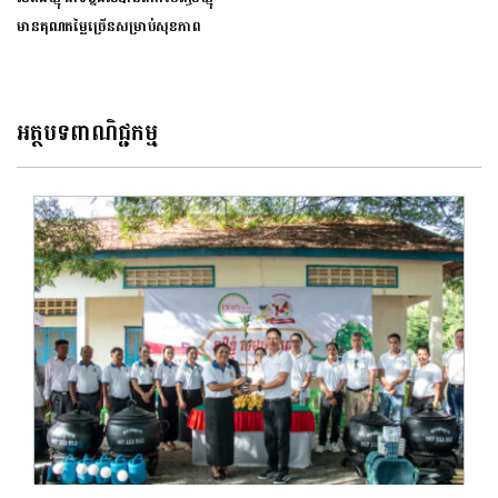
មានគុណតម្លៃច្រើនសម្រាប់សុខភាព
អត្ថបទពាណិជ្ជកម្ម