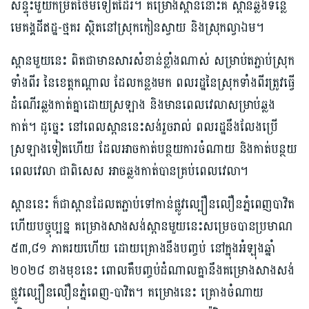
សន្ទុះមួយកម្រិតថែមទៀតដែរ។ គម្រោងស្ពាននោះគឺ ស្ពានឆ្លងទន្លេ
មេគង្គដីឥដ្ឋ-ថ្មគរ ស្ថិតនៅស្រុកកៀនស្វាយ និងស្រុកល្វាឯម។
ស្ពានមួយនេះ ពិតជាមានសារសំខាន់ខ្លាំងណាស់ សម្រាប់តភ្ជាប់ស្រុក
ទាំងពីរ នៃខេត្តកណ្ដាល ដែលកន្លងមក ពលរដ្ឋនៃស្រុកទាំងពីរត្រូវធ្វើ
ដំណើរឆ្លងកាត់គ្នាដោយស្រឡាង និងមានពេលវេលាសម្រាប់ឆ្លង
កាត់។ ដូច្នេះ នៅពេលស្ពាននេះសង់រួចរាល់ ពលរដ្ឋនឹងលែងប្រើ
ស្រឡាងទៀតហើយ ដែលអាចកាត់បន្ថយការចំណាយ និងកាត់បន្ថយ
ពេលវេលា ជាពិសេស អាចឆ្លងកាត់បានគ្រប់ពេលវេលា។
ស្ពាននេះ ក៏ជាស្ពានដែលតភ្ជាប់ទៅកាន់ផ្លូវល្បឿនលឿនភ្នំពេញបាវិត
ហើយបច្ចុប្បន្ន គម្រោងសាងសង់ស្ពានមួយនេះសម្រេចបានប្រមាណ
៥៣,៨១ ភាគរយហើយ ដោយគ្រោងនឹងបញ្ចប់ នៅក្នុងអំឡុងឆ្នាំ
២០២៨ ខាងមុខនេះ ពោលគឺបញ្ចប់ដំណាលគ្នានឹងគម្រោងសាងសង់
ផ្លូវល្បឿនលឿនភ្នំពេញ-បាវិត។ គម្រោងនេះ គ្រោងចំណាយ