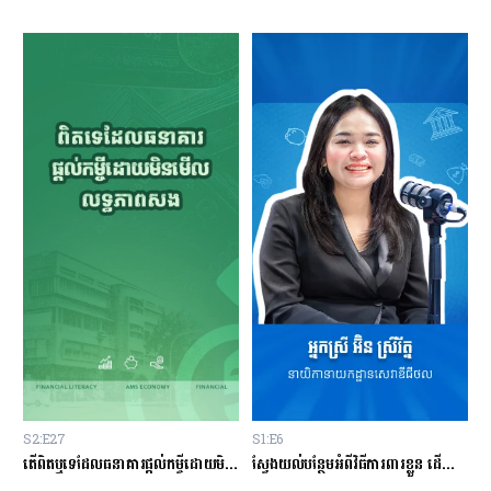
S2:E27
S1:E6
S
ម្ចីជាមួយធនាគារ
តើពិតឬទេដែលធនាគារផ្ដល់កម្ចីដោយមិនសិក្សាលើលទ្ធភាពសងត្រឡប់?
ស្វែងយល់បន្ថែមអំពីវិធីការពារខ្លួន ដើម្បីជៀសវាងពីការឆបោកតាមបច្ចេកវិទ្យាហិរញ្ញវត្ថុ!
ត