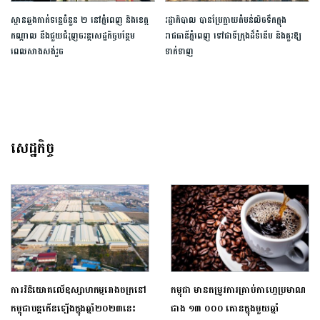
ស្ពាន​ឆ្លងកាត់ទន្លេចំនួន ២ នៅ​ភ្នំពេញ និងខេត្ត
រដ្ឋាភិបាល បានប្រែក្លាយតំបន់​លិច​ទឹកក្នុង
កណ្ដាល នឹងជួយជំរុញ​ចរន្ត​សេដ្ឋកិច្ច​បន្ថែម ​
រាជធានីភ្នំពេញ ទៅជាទីក្រុងដ៏​ទំនើប និង​គួរឱ្យ
ពេលសាងសង់​រួច​
ទាក់ទាញ
សេដ្ឋកិច្ច
ការ​វិនិយោគលើឧស្សាហកម្ម​រោងចក្រ​នៅ
កម្ពុជា មានតម្រូវការគ្រាប់កាហ្វេប្រមាណ
កម្ពុជាបន្ត​កើនឡើង​ក្នុងឆ្នាំ២០២៣​នេះ
ជាង ១៣ ០០០ តោនក្នុងមួយឆ្នាំ