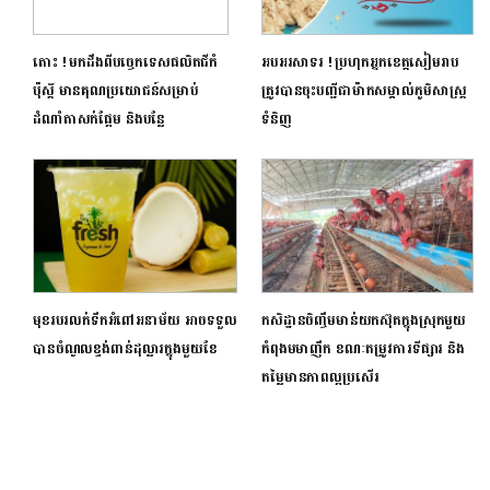
តោះ ! មកដឹងពីបច្ចេកទេសផលិតជីកំ
អបអរសាទរ ! ប្រហុកអ្នកខេត្តសៀមរាប
ប៉ុស្តិ៍ មានគុណប្រយោជន៍សម្រាប់
ត្រូវបានចុះបញ្ជីជាម៉ាកសម្គាល់ភូមិសាស្រ្ត
ដំណាំតាសក់ផ្អែម និងបន្លែ
ទំនិញ
មុខរបរលក់ទឹកអំពៅអនាម័យ អាចទទួល
កសិដ្ឋានចិញ្ចឹមមាន់យកស៊ុតក្នុងស្រុកមួយ
បានចំណូលខ្ទង់ពាន់ដុល្លារក្នុងមួយខែ
កំពុងមមាញឹក ខណៈតម្រូវការទីផ្សារ និង
តម្លៃមានភាពល្អប្រសើរ