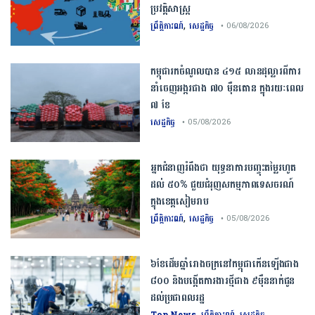
ប្រវត្តិសាស្ត្រ​
,
ព្រឹត្តិការណ៍
សេដ្ឋកិច្ច
• 06/08/2026
កម្ពុជារកចំណូលបាន ៤១៥ លានដុល្លារពីការ
នាំចេញអង្ករជាង ៧០ ម៉ឺនតោន ក្នុងរយៈពេល
៧ ខែ
សេដ្ឋកិច្ច
• 05/08/2026
អ្នកជំនាញ​រំពឹង​ថា​ ​យុទ្ធនាការ​បញ្ចុះ​តម្លៃ​រហូត
ដល់​ ​៥០​% ​ជួយ​ជំរុញ​សកម្មភាព​ទេសចរណ៍​
ក្នុង​ខេត្ត​សៀមរាប​
,
ព្រឹត្តិការណ៍
សេដ្ឋកិច្ច
• 05/08/2026
៦ខែដើមឆ្នាំរោងចក្រនៅកម្ពុជាកើនឡើងជាង
៨០០ និងបង្កើតការងារថ្មីជាង ៩ម៉ឺននាក់ជូន
ដល់ប្រជាពលរដ្ឋ
,
,
Top News
ព្រឹត្តិការណ៍
សេដ្ឋកិច្ច