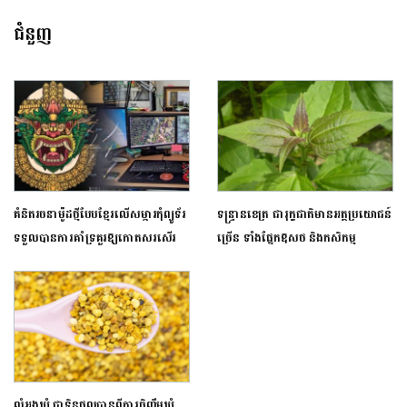
ជំនួញ
គំនិតរចនាម៉ូដថ្មីបែបខ្មែរលើសម្ភារកុំព្យូទ័រ
ទន្ទ្រានខេត្រ ជារុក្ខជាតិមានអត្ថប្រយោជន៍
ទទួលបានការគាំទ្រគួរឱ្យកោតសរសើរ
ច្រើន ទាំងផ្នែកឱសថ និងកសិកម្ម
លំអងឃ្មុំ ជាទិន្នផលបានពីការចិញ្ចឹមឃ្មុំ