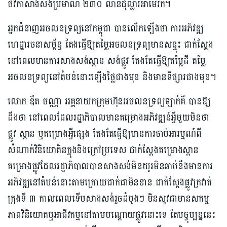
ថវិកាសាងសង់ប្រមាណ ២៣០ លានដុល្លារអាម៉េរិក។
អ្នកជំនាញអចលនទ្រព្យនៅកម្ពុជា បានលើកឡើងថា ការអភិវឌ្ឍ
ហេដ្ឋារចនាសម្ព័ន្ធ តែងធ្វើឱ្យតម្លៃអចលនទ្រព្យមានសន្ទុះ ជាក់ស្ដែង
នៅពេលមានការសាងសង់ស្ពាន សង់ផ្លូវ តែងតែធ្វើឱ្យតម្លៃដី តម្លៃ
អចលនទ្រព្យនៅតំបន់នោះឡើងថ្លៃជាងមុន និងមានទីផ្សារជាងមុន។
លោក ឌឹត ចណ្ណា អគ្គនាយកក្រុមហ៊ុនអចលនទ្រព្យឡាក់គី បានឱ្យ
ដឹងថា នៅពេលដែលរដ្ឋាភិបាលមានគម្រោងអភិវឌ្ឍន៍អ្វីមួយមិនថា
ផ្លូវ ស្ពាន ឬគម្រោងអ្វីផ្សេង តែងតែធ្វើឱ្យមានការចាប់អារម្មណ៍ពី
សំណាក់វិនិយោគិនក្នុងនិងក្រៅប្រទេស ជាក់ស្ដែងគម្រោងស្ពាន
គម្រោងផ្លូវដែលរដ្ឋាភិបាលបានសាងសង់មិនយូរមិនឆាប់នឹងមានការ
អភិវឌ្ឍនៅតំបន់នោះតាមក្រោយជាក់ជាមិនខាន ជាក់ស្ដែងផ្លូវក្រវាត់
ក្រុងទី ៣ កាលពេលទើបសាងសង់រួចដំបូងៗ មិនសូវជាមានសកម្ម
ភាពវិនិយោគឬអាជីវកម្មនៅតាមបណ្ដោយផ្លូវនោះទេ តែបច្ចុប្បន្ននេះ