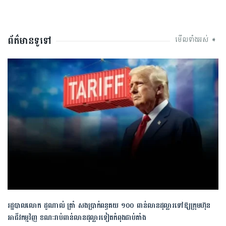
ព័ត៌មានទូទៅ
មើលទាំងអស់ ➧
រដ្ឋបាលលោក ដូណាល់ ត្រាំ សងប្រាក់ពន្ធគយ ១០០ ពាន់លានដុល្លារទៅឱ្យក្រុមហ៊ុន
អាជីវកម្មវិញ ខណៈរាប់ពាន់លានដុល្លារទៀតកំពុងជាប់គាំង