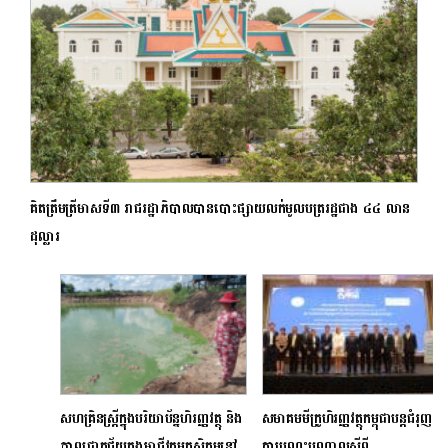
គិតត្រឹមត្រីមាសទី៣ រាជរដ្ឋាភិបាលបានបោះផ្សាយលក់មូលបត្ររដ្ឋជាង ៤៤ លាន
ដុល្លារ
សហគ្រិនស្ត្រីក្នុងបរិយាប័ន្នហិរញ្ញវត្ថុ និង
សមាគមមីក្រូហិរញ្ញវត្ថុកម្ពុជាបន្តជំរុញ
ភាពជោគជ័យក្នុងអាជីវកម្មកសិកម្មនៅ
ការបណ្តុះបណ្តាលស្តីពី