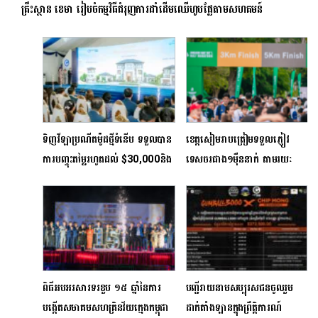
គ្រឹះ​ស្ថាន ខេមា រៀប​ចំ​កម្ម​វិធី​ជំរុញ​ការ​ដាំ​ដើម​ឈើ​ហូប​ផ្លែ​តាម​សហ​គមន៍
ទិញវីឡាប្រណីតម៉ូដថ្មីទំនើប ទទួលបាន
ខេត្តសៀមរាបត្រៀមទទួលភ្ញៀវ
ការបញ្ចុះតម្លៃរហូតដល់ $30,000និង
ទេសចរជាង១ម៉ឺននាក់ តាមរយៈ
ទូរស័ព្ទ Samsung Galaxy
ព្រឹត្តិការណ៍រត់ម៉ារ៉ាតុងក្រោមការ
S26 Ultra 1 គ្រឿងភ្លាមៗ
ឧបត្ថម្ភផ្ដាច់មុខដោយក្រុមហ៊ុន
Manulife
ពិធីអបអរសារទរខួប ១៥ ឆ្នាំនៃការ
បញ្ជីរាយនាមសប្បុរសជនចូលរួម
បង្កើតសមាគមសហគ្រិនវ័យក្មេងកម្ពុជា
ដាក់តាំងឡានក្នុងព្រឹត្តិការណ៍​