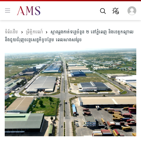
ព្រឹត្តិការណ៍
ស្ពាន​ឆ្លងកាត់ទន្លេចំនួន ២ នៅ​ភ្នំពេញ និងខេត្តកណ្ដាល
នឹងជួយជំរុញ​ចរន្ត​សេដ្ឋកិច្ច​បន្ថែម ​ពេលសាងសង់​រួច​