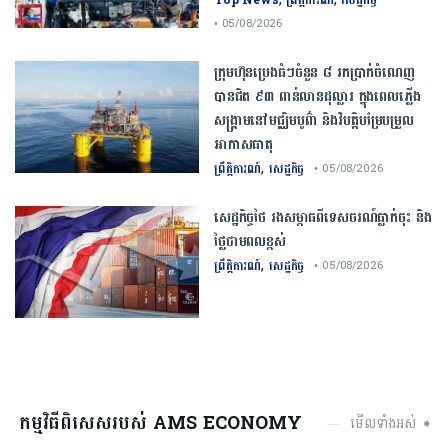
• 05/08/2026
ក្រុមហ៊ុនប្រេងធំៗចំនួន ៨ រកប្រាក់ចំណេញ
បានជិត ៩៣ ពាន់លានដុល្លារ ក្នុងពេលភ្លើង
សង្គ្រាមនៅមជ្ឈិមបូព៌ា និងវិបត្តិបម្រែបម្រួល
អាកាសធាតុ
,
ព្រឹត្តិការណ៍
សេដ្ឋកិច្ច
• 05/08/2026
សេដ្ឋកិច្ច​ថៃ​ រង​សម្ពាធ​ពី​ទេសចរណ៍​ធ្លាក់ចុះ​ និង​
ថ្លៃ​ថាមពល​ខ្ពស់​
,
ព្រឹត្តិការណ៍
សេដ្ឋកិច្ច
• 05/08/2026
កម្មវិធីពិសេសរបស់ AMS ECONOMY
មើលទាំងអស់ ➧