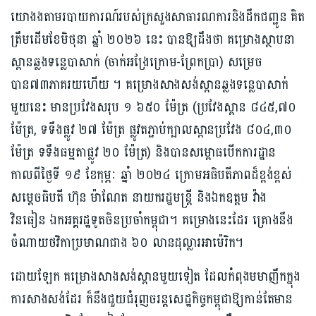
យោងងតាមរបាយការណ៍របស់ក្រសួងសាធារណការនិងដឹកជញ្ជូន គិត
ត្រឹមដើមខែមិថុនា ឆ្នាំ ២០២៦ នេះ បានឱ្យដឹងថា គម្រោងស្ថាបនា
ស្ពានឆ្លងទន្លេបាសាក់ (ចាក់អង្រែក្រោម-ព្រែកប្រា) សម្រេច
បាន៧៣ភាគរយហើយ ។ គម្រោងសាងសង់ស្ពានឆ្លងទន្លេបាសាក់
មួយនេះ មានប្រវែងសរុប ១ ៦៥០ ម៉ែត្រ (ប្រវែងស្ពាន ៨៤៥,៧០
ម៉ែត្រ, ទទឹងផ្លូវ ២៧ ម៉ែត្រ ផ្លូវតភ្ជាប់ក្បាលស្ពានប្រវែង ៨០៤,៣០
ម៉ែត្រ ទទឹងធម្មតាផ្លូវ ២០ ម៉ែត្រ) និងបានសម្ពោធបើកការដ្ឋាន
កាលពីថ្ងៃទី ១៩ ខែកុម្ភៈ ឆ្នាំ ២០២៤ ក្រោមអធិបតីភាពដ៏ខ្ពង់ខ្ពស់
សម្ដេចធិបតី ហ៊ុន ម៉ាណែត នាយករដ្ឋមន្ត្រី និងឯកឧត្តម វ៉ាង
វិនធៀន ឯកអគ្គរដ្ឋទូតចិនប្រចាំកម្ពុជា។ គម្រោងនេះដែរ គ្រោងនឹង
ចំណាយថវិកាប្រមាណជាង ៦០ លានដុល្លារអាម៉េរិក។
ដោយឡែក គម្រោងសាងសង់ស្ពានមួយទៀត ដែលកំពុងមមាញឹកក្នុង
ការសាងសង់ដែរ ក៏នឹងជួយជំរុញចរន្តសេដ្ឋកិច្ចកម្ពុជាឱ្យកាន់តែមាន