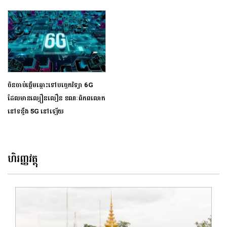
ចិនចាប់ផ្តើមឆ្ពោះទៅបច្ចេកវិទ្យា 6G
ដែលមានល្បឿនលឿន ខណៈពិភពលោក
នៅទន្ទឹង 5G នៅឡើយ
ហិរញ្ញវត្ថុ