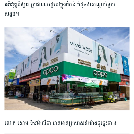
អភិវឌ្ឍន៍ផ្សារ ប្រជាពលរដ្ឋនៅក្នុងតំបន់ ក៏ដូចជាសណ្ដាប់ធ្នាប់
សង្គម។
លោក សោម កែវម៉ាលីដា បានមានប្រសាសន៍យ៉ាងដូច្នេះថា ៖