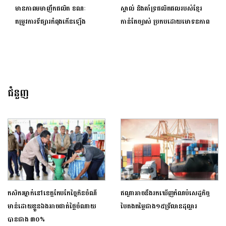
មានភាពមមាញឹកផលិត ខណៈ
ស្គាល់ និងគាំទ្រផលិតផលរបស់​ខ្មែរ
តម្រូវការទីផ្សារកំពុងកើនឡើង
កាន់តែច្បាស់ ប្រកបដោយមោទនភាព
ជំនួញ
កសិករម្នាក់នៅខេត្តកែបកែច្នៃកិនចំណី
ឥណ្ឌាអាចនឹងរកឃើញកំណប់សេដ្ឋកិច្ច
មាន់ដោយខ្លួនឯងអាចផាត់ថ្លៃចំណាយ
បៃតងតម្លៃជាង១៥ទ្រីលានដុល្លារ
បានជាង ៣០%