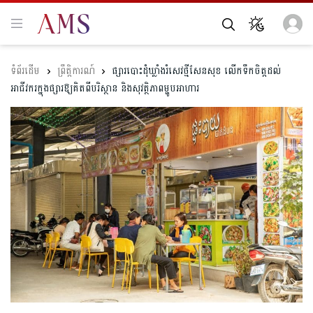
ព្រឹត្តិការណ៍
ផ្សារបោះដុំឃ្លាំងរំសេវថ្មីសែនសុខ លើកទឹកចិត្តដល់
អាជីវករក្នុងផ្សារឱ្យគិតពីបរិស្ថាន និងសុវត្ថិភាពម្ហូបអាហារ