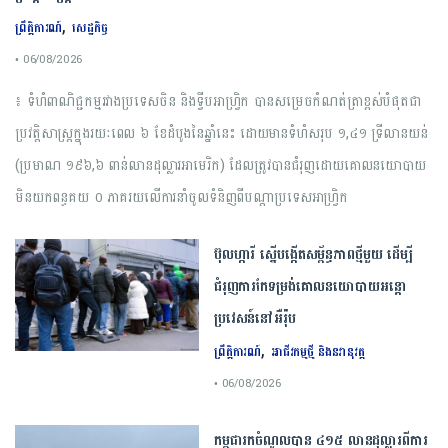
,
ព្រឹត្តិការណ៍
សេដ្ឋកិច្ច
• 06/08/2026
​៖​ ​ទំហំ​ពាណិជ្ជកម្ម​រវាង​ប្រទេស​ចិន​ ​និង​ទ្វីប​អាហ្វ្រិក ​បាន​សម្រេច​កំណត់​ត្រា​ខ្ពស់​បំផុត​ជា​
ប្រវត្តិសាស្ត្រ​ក្នុង​រយៈពេល​ ​៦​ ​ខែ​ដំបូង​នៃ​ឆ្នាំ​នេះ​ ​ដោយ​មាន​ទំហំ​សរុប ​១,៤១​ ​ទ្រីលាន​យន់ ​
(​ប្រមាណ​ ​១៩៦,៦​ ​ពាន់​លាន​ដុល្លារ​អាមេរិក​) ​ដែល​ត្រូវបាន​ជំរុញ​ដោយ​គោលនយោបាយ​
មិន​យក​ពន្ធ​គយ​ ​០​ ​ភាគរយ​លើ​ការ​នាំចូល​ទំនិញ​ពី​បណ្តា​ប្រទេស​អាហ្វ្រិក
ប៊ុល​ហ្ការី ​ស្នើ​បង្កើត​សម្ព័ន្ធភាព​ថ្មី​មួយ ​ដើម្បី​
ជំរុញ​ការ​កែទម្រង់​គោលនយោបាយ​អន្តោ
ប្រវេសន៍​នៅអឺរ៉ុប​
,
ព្រឹត្តិការណ៍
អាជីវកម្មថ្មី និងនវានុវត្ត
• 06/08/2026
កម្ពុជារកចំណូលបាន ៤១៥ លានដុល្លារពីការ