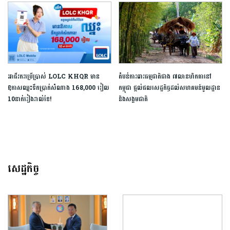
អាជីវករប្រើប្រាស់ LOLC KHQR មាន
តំបន់ការពារធម្មជាតិជាង ៧លានហិកតានៅ
ឱកាសឈ្នះទឹកប្រាក់សំណាង 168,000 រៀល​
កម្ពុជា ផ្ដល់ផលសេដ្ឋកិច្ចដល់សហគមន៍មូលដ្ឋាន
10នាក់រៀងរាល់ខែ!
និងសង្គមជាតិ
សេដ្ឋកិច្ច