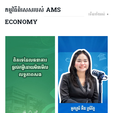
កម្មវិធីពិសេសរបស់ AMS
មើលទាំងអស់ ➧
ECONOMY