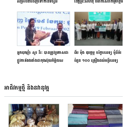
សម្រាប់នាំចេញទៅកាន់ទីផ្សារ
ខេត្តព្រះសីហនុ បំពាក់សេវាកម្មបន្ថែម
ប្រទេសជប៉ុន
គ្រប់តម្រូវការ ទាំងការប្រឹក្សា និងការ
ថែទាំជុសជុលម៉ាស៊ីនកាហ្វេ
អ្នកឧកញ៉ា សួរ វីរៈ បានត្រូវប្រកាសជា
ជីប ម៉ុង ឧបត្ថម្ភ បរិក្ខារពេទ្យ ម៉ូនីទ័រ
ផ្លូវការតែងតាំងជាកុងស៊ុលកិត្តិយស
ចំនួន ១០០ គ្រឿងដល់មន្ទីរពេទ្យ
អ៊ីស្រាអែលប្រចាំព្រះរាជាណាចក្រ
មិត្តភាពកម្ពុជា-ចិន ព្រះកុសមៈ
កម្ពុជា
អាជីវកម្មថ្មី និងនវានុវត្ត