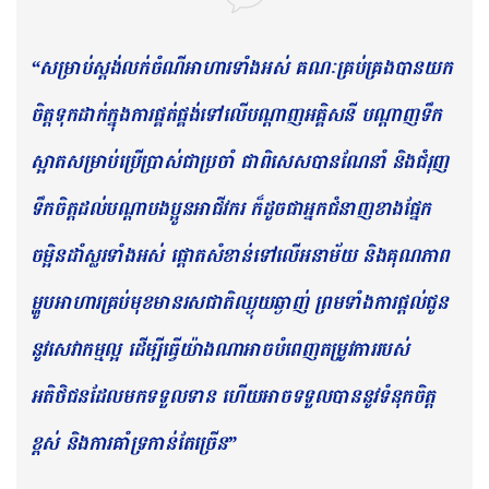
“សម្រាប់ស្តង់លក់ចំណីអាហារទាំងអស់ គណៈគ្រប់គ្រងបានយក
ចិត្តទុកដាក់ក្នុងការផ្គត់ផ្គង់ទៅលើបណ្តាញអគ្គិសនី បណ្តាញទឹក
ស្អាតសម្រាប់ប្រើប្រាស់ជាប្រចាំ ជាពិសេសបានណែនាំ និងជំរុញ
ទឹកចិត្តដល់បណ្តាបងប្អូនអាជីវករ ក៏ដូចជាអ្នកជំនាញខាងផ្នែក
ចម្អិនដាំស្លរទាំងអស់ ផ្តោតសំខាន់ទៅលើអនាម័យ និងគុណភាព
ម្ហូបអាហារគ្រប់មុខមានរសជាតិឈ្ងុយឆ្ងាញ់ ព្រមទាំងការផ្តល់ជូន
នូវសេវាកម្មល្អ ដើម្បីធ្វើយ៉ាងណាអាចបំពេញតម្រូវការរបស់
អតិថិជនដែលមកទទួលទាន ហើយអាចទទួលបាននូវទំនុកចិត្ត
ខ្ពស់ និងការគាំទ្រកាន់តែច្រើន”