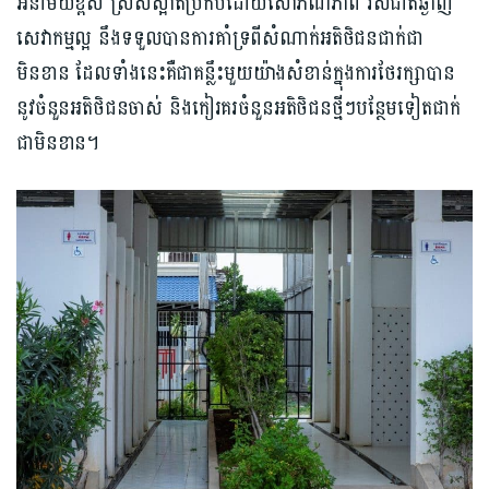
អនាម័យខ្ពស់ ស្រស់ស្អាតប្រកបដោយសោភ័ណភាព រស់ជាតិឆ្ងាញ់
សេវាកម្មល្អ នឹងទទួលបានការគាំទ្រពីសំណាក់អតិថិជនជាក់ជា
មិនខាន ដែលទាំងនេះគឺជាគន្លឹះមួយយ៉ាងសំខាន់ក្នុងការថែរក្សាបាន
នូវចំនួនអតិថិជនចាស់ និងកៀរគរចំនួនអតិថិជនថ្មីៗបន្ថែមទៀតជាក់
ជាមិនខាន។