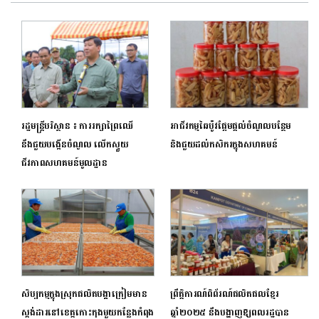
រដ្ឋមន្រ្តីបរិស្ថាន ៖ ការរក្សាព្រៃឈើ
អាជីវកម្មឆៃប៉ូវផ្អែមផ្ដល់ចំណូលបន្ថែម
នឹងជួយបង្កើនចំណូល លើកស្ទួយ
និងជួយដល់កសិករក្នុងសហគមន៍
ជីវភាពសហគមន៍មូលដ្ឋាន
សិប្បកម្មក្នុងស្រុកផលិតបង្គាក្រៀមមាន
ព្រឹត្តិការណ៍ពិព័រណ៍​ផលិតផលខ្មែរ​
ស្តង់ដារនៅខេត្តកោះកុងមួយកន្លែងកំពុង
ឆ្នាំ២០២៥​ នឹងបង្ហាញឱ្យពលរដ្ឋបាន