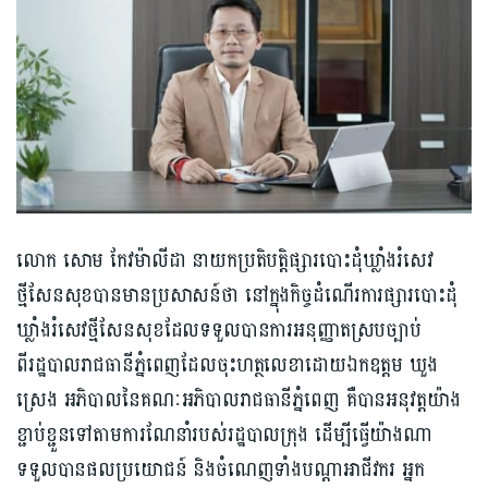
លោក សោម កែវម៉ាលីដា នាយកប្រតិបត្តិផ្សារបោះដុំឃ្លាំងរំសេវ
ថ្មីសែនសុខបានមានប្រសាសន៍ថា នៅក្នុងកិច្ចដំណើរការផ្សារបោះដុំ
ឃ្លាំងរំសេវថ្មីសែនសុខដែលទទួលបានការអនុញ្ញាតស្របច្បាប់
ពីរដ្ឋបាលរាជធានីភ្នំពេញដែលចុះហត្ថលេខាដោយឯកឧត្តម ឃួង
ស្រេង អភិបាលនៃគណៈអភិបាលរាជធានីភ្នំពេញ គឺបានអនុវត្តយ៉ាង
ខ្ជាប់ខ្ជួនទៅតាមការណែនាំរបស់រដ្ឋបាលក្រុង ដើម្បីធ្វើយ៉ាងណា
ទទួលបានផលប្រយោជន៍ និងចំណេញទាំងបណ្តាអាជីវករ អ្នក