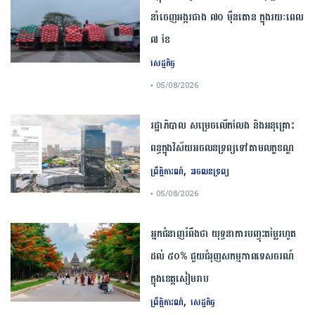
នាំចេញអង្ករជាង ៧០ ម៉ឺនតោន ក្នុងរយៈពេល
៧ ខែ
សេដ្ឋកិច្ច
• 05/08/2026
រដ្ឋាភិបាល សម្រេច​លើកលែង និងអនុគ្រោះ
ពន្ធក្នុងវិស័យអចលនទ្រព្យ​ទៅតាមលក្ខខណ្ឌ
,
ព្រឹត្តិការណ៍
អចលនទ្រព្យ
• 05/08/2026
អ្នកជំនាញ​រំពឹង​ថា​ ​យុទ្ធនាការ​បញ្ចុះ​តម្លៃ​រហូត
ដល់​ ​៥០​% ​ជួយ​ជំរុញ​សកម្មភាព​ទេសចរណ៍​
ក្នុង​ខេត្ត​សៀមរាប​
,
ព្រឹត្តិការណ៍
សេដ្ឋកិច្ច