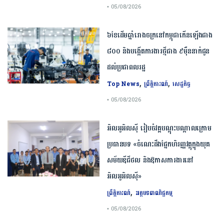
• 05/08/2026
៦ខែដើមឆ្នាំរោងចក្រនៅកម្ពុជាកើនឡើងជាង
៨០០ និងបង្កើតការងារថ្មីជាង ៩ម៉ឺននាក់ជូន
ដល់ប្រជាពលរដ្ឋ
,
,
Top News
ព្រឹត្តិការណ៍
សេដ្ឋកិច្ច
• 05/08/2026
អិលអូអិលស៊ី រៀបចំវគ្គបណ្តុះបណ្តាលក្រោម
ប្រធានបទ «ចំណេះដឹងផ្នែកហិរញ្ញវត្ថុក្នុងយុគ
សម័យឌីជីថល និងឱកាសការងារនៅ
អិលអូអិលស៊ី»
,
ព្រឹត្តិការណ៍
អត្ថបទពាណិជ្ជកម្ម
• 05/08/2026