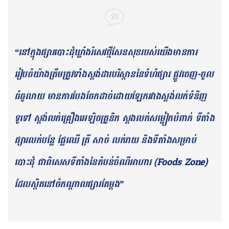
“នៅក្នុងផ្សារបោះដុំឃ្លាំងរំសេវថ្មីសែនសុខរបស់យើងមានការ
រៀបចំយ៉ាងត្រឹមត្រូវទាំងស្តង់ដារបរិស្ថាននៃទំហំផ្សារ ផ្លូវចេញ-ចូល
ធំធូលាយ មានការបែងចែកដាច់ដោយឡែករវាងស្តង់លក់ទំនិញ
ទូទៅ ស្តង់លក់គ្រឿងអេឡិចត្រូនិក ស្តងលក់សម្លៀកបំពាក់ ទីតាំង
ផ្សារលក់បន្លែ ផ្លែឈើ ត្រី សាច់ លក់រាយ និងទីតាំងសម្រាប់
បោះដុំ ជាពិសេសទីតាំងនៃតំបន់ចំណីអាហារ (Foods Zone)
ដែលស្ថិតនៅចំកណ្តាលផ្សារតែម្ដង”