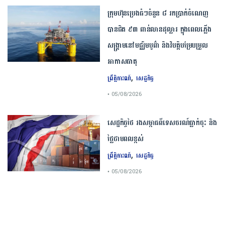
ក្រុមហ៊ុនប្រេងធំៗចំនួន ៨ រកប្រាក់ចំណេញ
បានជិត ៩៣ ពាន់លានដុល្លារ ក្នុងពេលភ្លើង
សង្គ្រាមនៅមជ្ឈិមបូព៌ា និងវិបត្តិបម្រែបម្រួល
អាកាសធាតុ
,
ព្រឹត្តិការណ៍
សេដ្ឋកិច្ច
• 05/08/2026
សេដ្ឋកិច្ច​ថៃ​ រង​សម្ពាធ​ពី​ទេសចរណ៍​ធ្លាក់ចុះ​ និង​
ថ្លៃ​ថាមពល​ខ្ពស់​
,
ព្រឹត្តិការណ៍
សេដ្ឋកិច្ច
• 05/08/2026