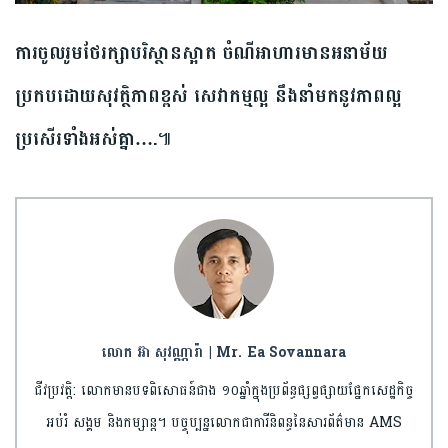
ការចូលរូមថែរក្សាបរិស្ថានស្អាត ចំណីអាហារមានអនាម័យ
ប្រកបដោយសុវត្ថិភាពខ្ពស់ សេវាកម្មល្អ នឹងនាំមកនូវភាពល្អ
ប្រសើរទាំងអស់គ្នា….
៕
លោក អ៊ា សុវណ្ណារ៉ា | Mr. Ea Sovannara
ជីវប្រវត្តិ: លោកមានបទពិសោធន៍ជាង ១០ឆ្នាំក្នុងប្រព័ន្ធផ្សព្វផ្សាយផ្នែកសេដ្ឋកិច្ច
អប់រំ សង្គម និងកម្សាន្ត។ បច្ចុប្បន្នលោកជាការីនិពន្ធនៃសារព័ត៌មាន AMS