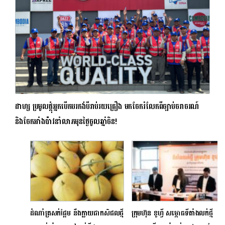
ដាហ្ស ប្រមូលផ្តុំអ្នកបើកបរកង់បីរាប់រយគ្រឿង មកចែករំលែកពីច្បាប់ចរាចរណ៍
និងចែកអាំងប៉ាវនាំលាភមុនថ្ងៃចូលឆ្នាំចិន!
ដំណាំត្រសក់ផ្អែម នឹងក្លាយជាកសិផលថ្មី
ក្រុមហ៊ុន ខូហ្វី សម្ពោធទីតាំងលក់ថ្មី