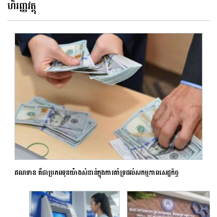
ហិរញ្ញវត្ថុ
ឥណទាន គឺជាប្រភពទុនយ៉ាងសំខាន់ក្នុងការគាំទ្រដល់សកម្មភាពសេដ្ឋកិច្ច