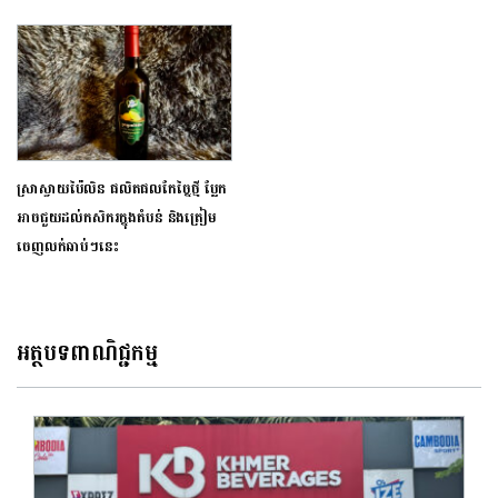
ស្រាស្វាយប៉ៃលិន ផលិតផលកែច្នៃថ្មី ប្លែក
អាចជួយដល់កសិករក្នុងតំបន់ និងត្រៀម
ចេញលក់ឆាប់ៗនេះ
អត្ថបទពាណិជ្ជកម្ម