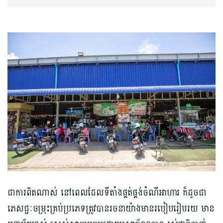
ជាការពិតណាស់ នៅពេលដែលទីតាំងផ្គត់ផ្គង់ចំណីអាហារ ក៏ដូចជា
ភេសជ្ជៈចម្រុះគ្រប់ប្រភេទត្រូវបានរចនាយ៉ាងមានរបៀបរៀបរយ មាន