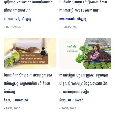
ត្រៀមបង្កាទុកដោះស្រាយបញ្ហាដែលអាច
អ៊ីនធឺណិតផ្ទាល់ខ្លួន ដើម្បីមានសុវត្ថិភាព
កើតមានជាយថាហេតុ
ជាងការប្រើ Wifi​ សាធារណៈ
,
,
បទយកការណ៍
ហិរញ្ញវត្ថុ
បទយកការណ៍
ហិរញ្ញវត្ថុ
• 16/02/2026
• 10/03/2026
ចំណេះដឹងកសិកម្ម ៖ ងាយៗបច្ចេកទេស
ការដាំបន្លែជាលក្ខណៈគ្រួសារ ទទួលបាន
ផលិតស្កររងូ សម្រាប់ផលិតមេជី និងមេ
បន្លែសុវត្ថិភាពសម្រាប់ទទួលទានផង និង
ចំណីសត្វ
អាចរកចំណូលបានទៀត
,
,
ជំនួញ
បទយកការណ៍
ជំនួញ
បទយកការណ៍
• 19/11/2025
• 20/11/2025