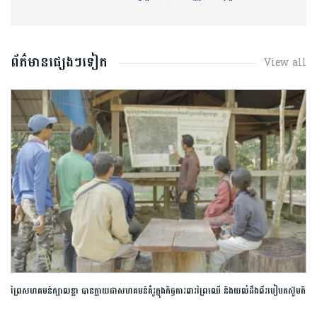
ព័ត៌មានផ្សេងៗទៀត
View all
ព្រៃសហគមន៍ក្បាលខ្លា បានក្លាយជាសហគមន៍គំរូក្នុងកិច្ចការពារព្រៃឈើ និងយល់ដឹងពីរបៀបតស៊ូមតិ