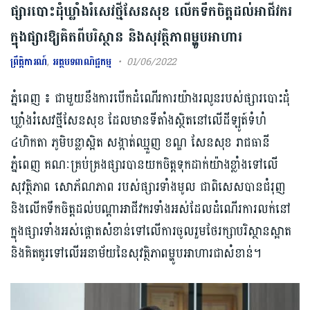
ផ្សារបោះដុំឃ្លាំងរំសេវថ្មីសែនសុខ លើកទឹកចិត្តដល់អាជីវករ
ក្នុងផ្សារឱ្យគិតពីបរិស្ថាន និងសុវត្ថិភាពម្ហូបអាហារ
ព្រឹត្តិការណ៍
,
អត្ថបទពាណិជ្ជកម្ម
01/06/2022
ភ្នំពេញ ៖ ជាមួយនឹងការបើកដំណើរការយ៉ាងរលូនរបស់ផ្សារបោះដុំ
ឃ្លាំងរំសេវថ្មីសែនសុខ ដែលមានទីតាំងស្ថិតនៅលើដីឡូត៍ទំហំ
៤ហិកតា ភូមិបន្លាស្អិត សង្កាត់ឈ្មួញ ខណ្ឌ សែនសុខ រាជធានី
ភ្នំពេញ គណៈគ្រប់គ្រងផ្សារបានយកចិត្តទុកដាក់យ៉ាងខ្លាំងទៅលើ
សុវត្ថិភាព សោភ័ណភាព របស់ផ្សារទាំងមូល ជាពិសេសបានជំរុញ
និងលើកទឹកចិត្តដល់បណ្តាអាជីវករទាំងអស់ដែលដំណើរការលក់នៅ
ក្នុងផ្សារទាំងអស់ផ្តោតសំខាន់ទៅលើការចូលរួមថែរក្សាបរិស្ថានស្អាត
និងគិតគូរទៅលើអនាម័យនៃសុវត្ថិភាពម្ហូបអាហារជាសំខាន់។