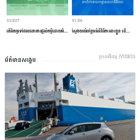
S2:E27
S1:E6
S
ម្ចីជាមួយធនាគារ
តើពិតឬទេដែលធនាគារផ្ដល់កម្ចីដោយមិនសិក្សាលើលទ្ធភាពសងត្រឡប់?
ស្វែងយល់បន្ថែមអំពីវិធីការពារខ្លួន ដើម្បីជៀសវាងពីការឆបោកតាមបច្ចេកវិទ្យាហិរញ្ញវត្ថុ!
ត
ប្រភេទវីដេអូ (VIDEO)
ព័ត៌មានសង្ខេប