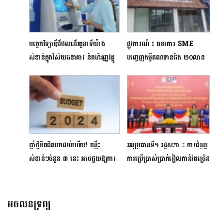
បច្ចេកវិទ្យាឌីជីថលដើរតួនាទីយ៉ាង
ផ្លូវការណ៍ ៖ ធនាគារ SME
សំខាន់ក្នុងវិស័យធនាគារ និងហិរញ្ញវត្ថុ
បញ្ចេញកម្ចីឥណទានជិត ២០លាន
នៅកម្ពុជា
ដុល្លារ ជូនដល់សហគ្រាសធុនតូច និង
មធ្យមស្ថិតក្នុងវិស័យទេសចរណ៍
ឆ្នាំថ្មីខិតជិតមកដល់ហើយ! គន្លឹះ
អនុប្រធានទី១ រដ្ឋសភា ៖ ការជំរុញ
សំខាន់ៗចំនួន ៣ នេះ អាចជួយឱ្យការ
ការប្រើប្រាស់ប្រាក់រៀលកាន់តែច្រើន
រៀបចំហិរញ្ញវត្ថុផ្ទាល់ខ្លួនកាន់តែរឹងមាំ
កាន់តែជំរុញប្រសិទ្ធភាពគោល
នយោបាយរូបិយវត្ថុ គ្រប់គ្រងគោល
នយោបាយម៉ាក្រូសេដ្ឋកិច្ច
អចលនទ្រព្យ