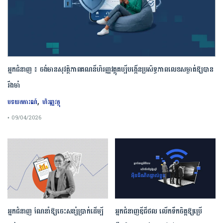
អ្នកជំនាញ ៖ ចង់មានសុវត្ថិភាពគណនីហិរញ្ញវត្ថុគប្បីបង្កើនប្រសិទ្ធភាពលេខសម្ងាត់ឱ្យបាន
រឹងមាំ
,
បទយកការណ៍
ហិរញ្ញវត្ថុ
• 09/04/2026
អ្នកជំនាញ ណែនាំឱ្យចេះសន្សំប្រាក់ដើម្បី
អ្នកជំនាញឌីជីថល លើកទឹកចិត្តឱ្យប្រើ