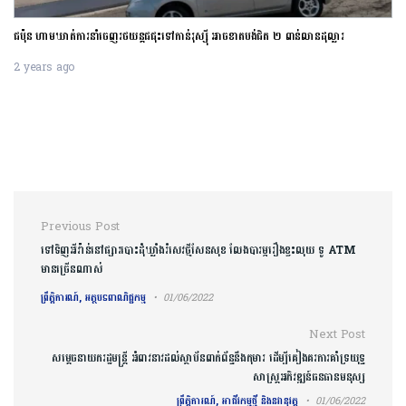
ជប៉ុន ហាមឃាត់ការនាំចេញរថយន្តជជុះទៅកាន់រុស្ស៊ី អាចខាតបង់ជិត ២ ពាន់លានដុល្លារ
2 years ago
Post navigation
Previous Post
ទៅទិញអីវ៉ាន់នៅផ្សារបោះដុំឃ្លាំងរំសេវថ្មីសែនសុខ លែងបារម្ភរឿងខ្វះលុយ ទូ ATM
មានច្រើនណាស់
ព្រឹត្តិការណ៍, អត្ថបទពាណិជ្ជកម្ម
01/06/2022
Next Post
សម្ដេចនាយករដ្ឋមន្ត្រី អំពាវនាវដល់ស្ថាប័នពាក់ព័ន្ធនឹងកុមារ ដើម្បីគៀងគរការគាំទ្រយុទ្ធ
សាស្ត្រអភិវឌ្ឍន៍ធនធានមនុស្ស
ព្រឹត្តិការណ៍, អាជីវកម្មថ្មី និងនវានុវត្ត
01/06/2022