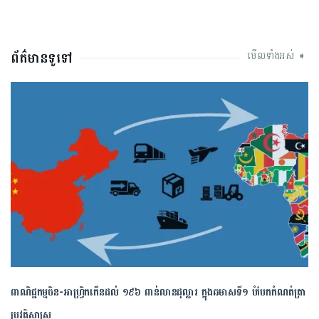
ព័ត៌មានទូទៅ
មើលទាំងអស់ ➧
ពាណិជ្ជកម្ម​ចិន​-​អាហ្វ្រិក​កើន​ដល់​ ​១៩៦​ ​ពាន់​លាន​ដុល្លារ​ ក្នុង​ឆមាស​ទី​១​ ​បំបែក​កំណត់ត្រា​
ប្រវត្តិសាស្ត្រ​