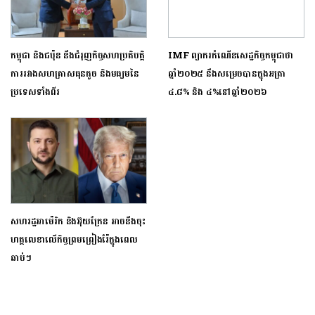
កម្ពុជា និងជប៉ុន នឹងជំរុញកិច្ចសហប្រតិបត្តិ
IMF ព្យាករកំណើនសេដ្ឋកិច្ចកម្ពុជាថា
ការរវាងសហគ្រាសធុនតូច និងមធ្យមនៃ
ឆ្នាំ២០២៥ នឹងសម្រេចបានក្នុងអត្រា
ប្រទេសទាំងពីរ
៤.៨% និង ៤%នៅឆ្នាំ២០២៦
សហរដ្ឋអាម៉េរិក និងអ៊ុយក្រែន អាចនឹងចុះ
ហត្ថលេខាលើកិច្ចព្រមព្រៀងរ៉ែក្នុងពេល
ឆាប់ៗ