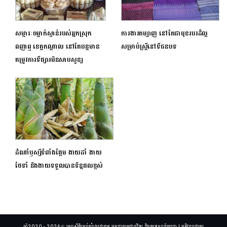
សម្ភារៈចម្លាក់ស្ពាន់របស់អ្នកស្រុក
ការងារតម្បាញ នៅតែជាមុខរបរដ៏ល្អ
ពញាឮ ខេត្តកណ្តាល នៅតែបន្តមាន
សម្រាប់ស្ត្រីនៅទីជនបទ
តម្រូវការទីផ្សារមិនសាបសូន្យ
ដំណាំឫស្សីទំពាំងផ្អែម ងាយដាំ ងាយ
ថែទាំ និងងាយទទួលបានទិន្នផលខ្ពស់
ឆ្នាំ2020 - 2024 © រក្សាសិទ្ធិគ្រប់យ៉ាងដោយ៖ អគ្គនាយកដ្ឋានវិទ្យុ និងទូរទស្សន៍អប្សរា | អភិវឌ្ឍដោយ