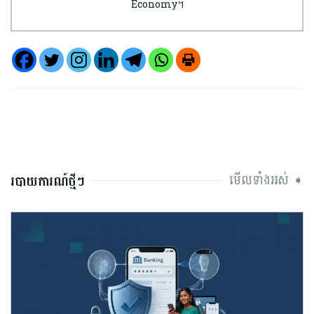
Economy។
មើលទាំងអស់ ➧
របាយការណ៍ថ្មីៗ