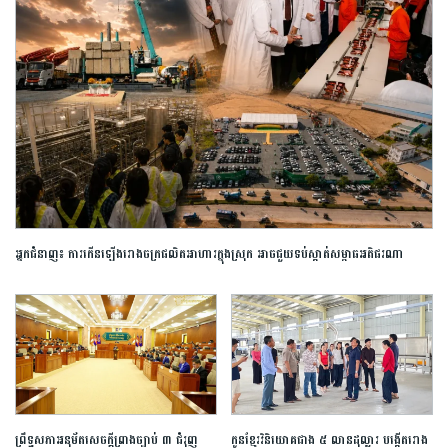
​អ្នកជំនាញ​៖ ​ការ​កើនឡើង​រោងចក្រ​ផលិត​អាហារ​ក្នុង​ស្រុក​ ​អាច​ជួយ​​ទប់ស្កាត់​សម្ពាធ​អតិផរណា
ព្រឹទ្ធសភា​អនុម័ត​សេចក្តីព្រាង​ច្បាប់​ ​៣​ ​ជំរុញ​
កូនខ្មែរវិនិយោគជាង ៥ លានដុល្លារ បង្កើតរោង