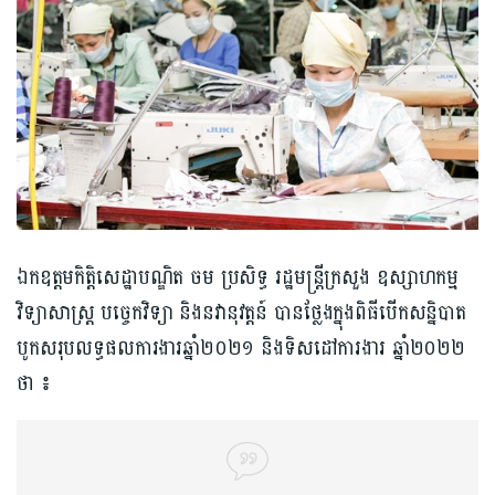
ឯកឧត្តមកិត្តិសេដ្ឋាបណ្ឌិត ចម ប្រសិទ្ធ រដ្ឋមន្ត្រីក្រសួង ឧស្សាហកម្ម
វិទ្យាសាស្ត្រ បច្ចេកវិទ្យា និង​នវានុវត្តន៍ បានថ្លែង​ក្នុង​ពិធី​បើក​សន្និបាត​
បូកសរុប​លទ្ធផល​ការងារ​ឆ្នាំ​២០២១ និង​ទិសដៅ​ការងារ ឆ្នាំ​២០២២
ថា ៖