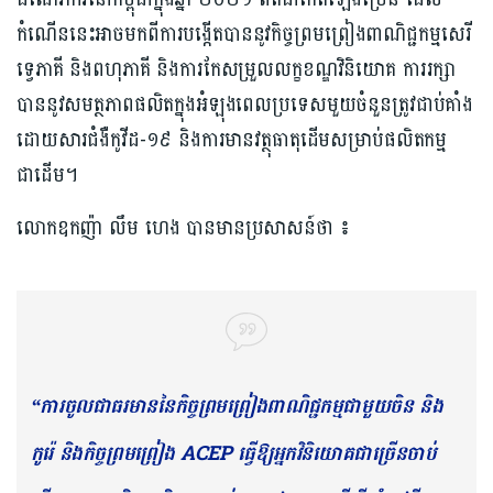
កំណើន​នេះ​អាចមកពី​ការបង្កើតបាន​នូវ​កិច្ចព្រមព្រៀង​ពាណិជ្ជកម្ម​សេរី​
ទ្វេភាគី និង​ពហុភាគី និង​ការកែសម្រួល​លក្ខខណ្ឌ​វិនិយោគ ការរក្សា
បាន​នូវ​សមត្ថភាព​ផលិត​ក្នុងអំឡុងពេល​ប្រទេសមួយ​ចំនួន​ត្រូវ​ជាប់គាំង​
ដោយសារ​ជំងឺ​កូវីដ​-១៩ និងការ​មាន​វត្ថុធាតុដើម​សម្រាប់​ផលិតកម្ម​
ជាដើម​។
លោកឧកញ៉ា លឹម ហេង ​បានមានប្រសាសន៍ថា​ ៖
“ការចូល​ជាធរមាន​នៃ​កិច្ចព្រមព្រៀង​ពាណិជ្ជកម្ម​ជាមួយ​​ចិន និង
កូរ៉េ​ និងកិច្ចព្រមព្រៀង ACEP ធ្វើឱ្យ​អ្នកវិនិយោគ​ជាច្រើន​ចាប់