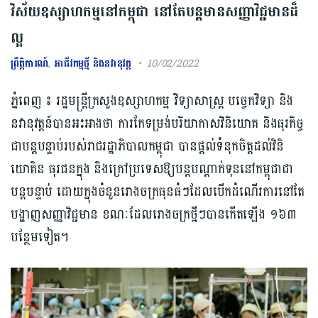
វិស័យឧស្សាហកម្មនៅកម្ពុជា នៅតែបន្តមាន​សញ្ញា​វិជ្ជមានដ៏
ល្អ
ព្រឹត្តិការណ៍
,
អាជីវកម្មថ្មី និងនវានុវត្ត
10/02/2022
ភ្នំពេញ ៖ រដ្ឋមន្ត្រី​ក្រសួង​ឧស្សាហកម្ម វិទ្យាសាស្ត្រ បច្ចេកវិទ្យា និង​
នវានុវត្តន៍បាន​អះអាងថា ​ការកែទម្រង់​បរិយាកាស​វិនិយោគ និង​ធុរកិច្ច​
ជា​បន្តបន្ទាប់​របស់​រាជរដ្ឋាភិបាលកម្ពុជា ​បានផ្តល់​ទំនុកចិត្ត​ដល់​វិនិ
យោគិន ធុរជន​ក្នុង និង​ក្រៅប្រទេស​ឱ្យ​បន្ត​បណ្តាក់ទុន​នៅ​កម្ពុជា​ជា
បន្តបន្ទាប់ ដោយក្នុងចំនួន​រោងចក្រ​ធុន​ធំៗ​ដែល​បើក​ដំណើរការ​នៅតែ​
បង្ហាញ​សញ្ញា​វិជ្ជមាន ខណៈ​ដែលរោងចក្រ​ថ្មី​ៗបាន​កើតឡើង ១៦៣
បន្ថែមទៀត។