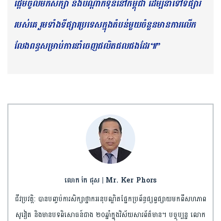
ផ្តើម​ចូលមក​សិក្សា និង​បណ្តាក់ទុន​នៅ​កម្ពុជា​ ​ដើម្បី​នាំទៅ​ទីផ្សារ
របស់គេ រួមទាំង​ទីផ្សារ​ប្រទេសក្នុងតំបន់មួយចំនួនមានការ​លើក
លែង​ពន្ធ​សម្រាប់​ការនាំចេញ​ផលិតផល​ផងដែរ​​៕”
លោក កែ ផុស | Mr. Ker Phors
ជីវប្រវត្តិ: បានបញ្ចប់ការសិក្សាថ្នាកអនុបណ្ឌិតផ្នែកប្រព័ន្ធផ្សព្វផ្សាយមកពីសហភាព
សូវៀត និងមានបទពិសោធន៍ជាង ២០ឆ្នាំក្នុងវិស័យសារព័ត៌មាន។ បច្ចុប្បន្ន លោក