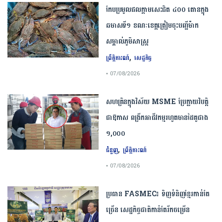
កែប​ប្រមូល​ផល​ក្តាម​សេះ​ជិត​ ​៤០០ ​តោន​ក្នុង​
ឆមាស​ទី​១​ ​ខណៈ​ខេត្ត​ត្រៀម​ចុះបញ្ជី​ម៉ាក​
សម្គាល់​ភូមិសាស្ត្រ​
,
ព្រឹត្តិការណ៍
សេដ្ឋកិច្ច
• 07/08/2026
សហគ្រិនក្នុងវិស័យ MSME ប្រែក្លាយវិបត្តិ
ជាឱកាស ពង្រីកអាជីវកម្មរហូតមានដៃគូជាង
១,០០០
,
ជំនួញ
ព្រឹត្តិការណ៍
• 07/08/2026
ប្រធាន​​ ​FASMEC​៖​ ​ទិញ​ទំនិញ​ខ្មែរ​កាន់តែ​
ច្រើន​ ​សេដ្ឋកិច្ច​ជាតិ​កាន់តែ​រីកចម្រើន​