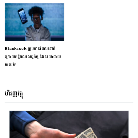
Blackrock ក្រុមហ៊ុនដែលនៅពី
ក្រោយឥទ្ធិពលសេដ្ឋកិច្ច និងនយោបាយ
អាមេរិក
ហិរញ្ញវត្ថុ