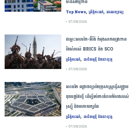
មានសកម្មភាព
,
,
Top News
ព្រឹត្តិការណ៍
អចលនទ្រព្យ
• 07/08/2026
ជម្លោះ​អាមេរិក​-​អ៊ីរ៉ង់​ ​កំពុង​សាកល្បង​ភាព​
រឹងមាំ​របស់​ ​BRICS​ ​និង​ ​SCO​
,
ព្រឹត្តិការណ៍
អាជីវកម្មថ្មី និងនវានុវត្ត
• 07/08/2026
​អាមេរិក​ ពង្រាងច្បាប់​យុទ្ធសាស្ត្រ​ធ្វើ​សង្គ្រាម​
នុយក្លេអ៊ែរ​ថ្មី ដើម្បីទប់ការគំរាមកំហែងរបស់​
រុស្ស៊ី និងមហាយក្សចិន
,
ព្រឹត្តិការណ៍
អាជីវកម្មថ្មី និងនវានុវត្ត
• 07/08/2026