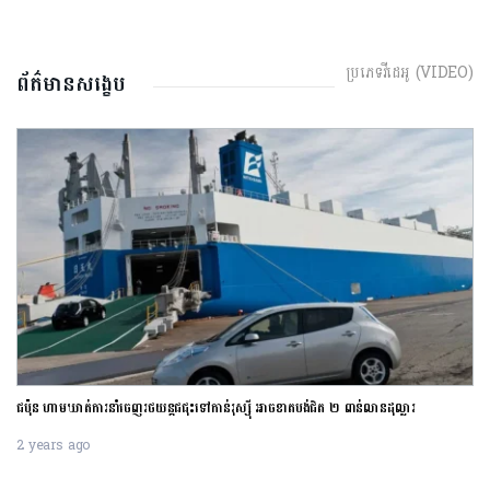
ប្រភេទវីដេអូ (VIDEO)
ព័ត៌មានសង្ខេប
ជប៉ុន ហាមឃាត់ការនាំចេញរថយន្តជជុះទៅកាន់រុស្ស៊ី អាចខាតបង់ជិត ២ ពាន់លានដុល្លារ
2 years ago