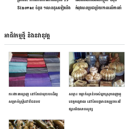
Sinovac ចំនួន ១លានដូសទៀតនឹង
កំពុងមានប្រជាប្រិយភាពលើការនាំ
មកដល់កម្ពុជា
ចេញ
អាជីវកម្មថ្មី និងនវានុវត្ត
ការងារតម្បាញ នៅតែជាមុខរបរដ៏ល្អ
សម្ភារៈចម្លាក់ស្ពាន់របស់អ្នកស្រុកពញាឮ
សម្រាប់ស្ត្រីនៅទីជនបទ
ខេត្តកណ្តាល នៅតែបន្តមានតម្រូវការទី
ផ្សារមិនសាបសូន្យ