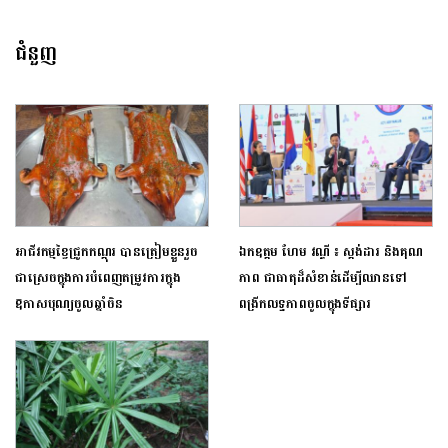
ជំនួញ
អាជីវកម្មខ្វៃជ្រូកកណ្តុរ បានត្រៀមខ្លួនរួច
ឯកឧត្តម ហែម វណ្ឌី ៖ ស្តង់ដារ និងគុណ
ជាស្រេចក្នុងការបំពេញតម្រូវការក្នុង
ភាព ជាធាតុដ៏សំខាន់ដើម្បីឈានទៅ
ឱកាសបុណ្យចូលឆ្នាំចិន
ពង្រីកលទ្ធភាពចូលក្នុងទីផ្សារ