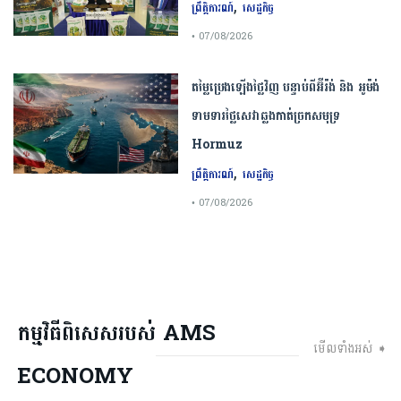
,
ព្រឹត្តិការណ៍
សេដ្ឋកិច្ច
• 07/08/2026
តម្លៃប្រេងឡើងថ្លៃវិញ បន្ទាប់ពីអ៊ីរ៉ង់ និង អូម៉ង់
ទាមទារថ្លៃសេវាឆ្លងកាត់ច្រកសមុទ្រ
Hormuz
,
ព្រឹត្តិការណ៍
សេដ្ឋកិច្ច
• 07/08/2026
កម្មវិធីពិសេសរបស់ AMS
មើលទាំងអស់ ➧
ECONOMY