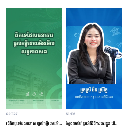
S2:E27
S1:E6
S
ម្ចីជាមួយធនាគារ
តើពិតឬទេដែលធនាគារផ្ដល់កម្ចីដោយមិនសិក្សាលើលទ្ធភាពសងត្រឡប់?
ស្វែងយល់បន្ថែមអំពីវិធីការពារខ្លួន ដើម្បីជៀសវាងពីការឆបោកតាមបច្ចេកវិទ្យាហិរញ្ញវត្ថុ!
ត