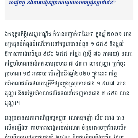
សេដ្ឋកិច្ច និង​ការបង្កើន​ប្រាក់ចំណូល​សមរម្យ​ជូន​ប្រជាជន​”
ឯកឧត្តមកិត្តិសេដ្ឋាបណ្ឌិត ក៏បានបញ្ជាក់ថាដែរថា ក្នុង​ឆ្នាំ​២០២១ រោង
ចក្រ​ធុនធំ​កំពុង​ដំណើរការ​នៅ​កម្ពុជា​មាន​ចំនួន ១ ៨៧៩ និង​ផ្តល់
ឱកាស​ការងារ​ចំនួន ៩៨៦ ៦៧៧ ​កន្លែង (​ស្ត្រី ៧៦ ​ភាគរយ​) ខណៈ​
តម្លៃ​បរិមាណ​ផលិតផល​សរុបមាន ៧ ៤៣៣ ​លាន​ដុល្លារ ធ្លាក់ចុះ​
ប្រមាណ ១៥ ​ភាគរយ បើ​ធៀប​នឹង​ឆ្នាំ​២០២០​ ក្នុងនោះ តម្លៃ​
បរិមាណ​ផលិតផល​បម្រើ​ទីផ្សារ​ក្នុងស្រុក​មាន​ជាង ១ ៩៧៧ ​លាន​
ដុល្លារ និង​តម្លៃ​បរិមាណ​ផលិតផល​នាំចេញ​មាន​ជាង ៥ ៤៥៦ ​លាន​
ដុល្លារ​។
អនុប្រធាន​សភាពាណិជ្ជកម្ម​កម្ពុជា ​លោកឧកញ៉ា លឹម ហេង បាន​
លើកឡើងថា តាម​ការសង្កេត​របស់​លោក ​ចំនួន​រោងចក្រ​ដែល​បើក​
ដំណើរការ​នៅ​កម្ពុជា​ក្នុង​ឆ្នាំ​ ២០២១ ពិតជា​កើតឡើង​ច្រើន ដែល​