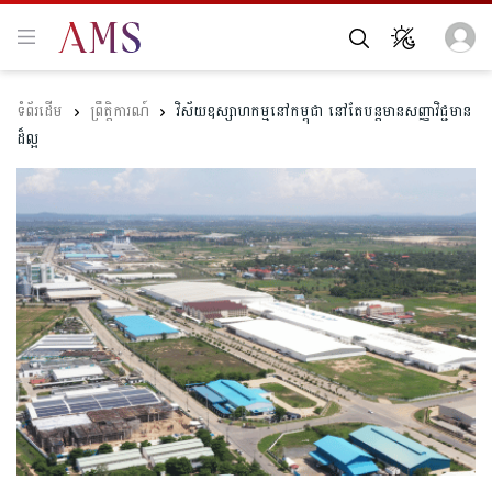
ព្រឹត្តិការណ៍
វិស័យឧស្សាហកម្មនៅកម្ពុជា នៅតែបន្តមាន​សញ្ញា​វិជ្ជមាន
ដ៏ល្អ