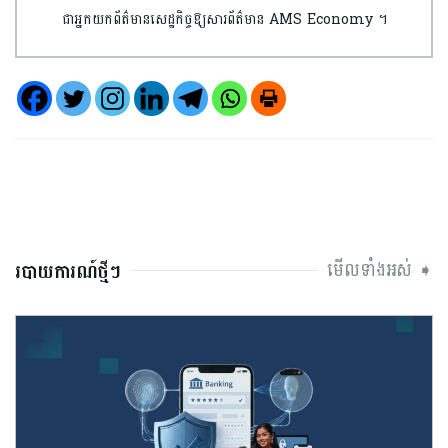
ជាអ្នកយកព័ត៌មានសេដ្ឋកិច្ចឱ្យសារព័ត៌មាន AMS Economy ។
មើលទាំងអស់ ➧
របាយការណ៍ថ្មីៗ