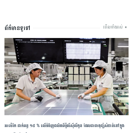
ព័ត៌មានទូទៅ
មើលទាំងអស់ ➧
អាម៉េរិក ដាក់ពន្ធ ១៥ % លើទំនិញផលិតពីប៉ូលីស៊ីលីកូន ដែលជាធាតុផ្សំសំខាន់នៅក្នុង