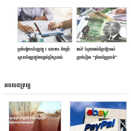
ដើម្បីទទួលសំណើសុំឥណទានពីវិស័យ
ទេសចរណ៍ក្រោមថវិកាសរុបចំនួន
១៥០ លានដុល្លារ
ប្រតិបត្តិករហិរញ្ញវត្ថុ ៖ ធនាគារ និងគ្រឹះ
តស់!​ ស្វែងយល់ពីប្រវត្តិរបស់
ស្ថានហិរញ្ញវត្ថុតែងផ្តល់ប្រឹក្សាដល់
ប្រាក់រៀល “រូបិយប័ណ្ណជាតិ”
អតិថិជនមុននឹងផ្តល់កម្ចី
អចលនទ្រព្យ