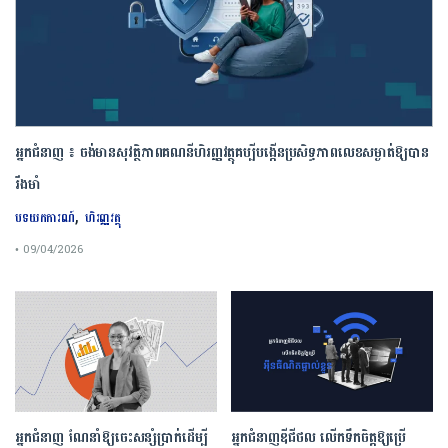
អ្នកជំនាញ ៖ ចង់មានសុវត្ថិភាពគណនីហិរញ្ញវត្ថុគប្បីបង្កើនប្រសិទ្ធភាពលេខសម្ងាត់ឱ្យបាន
រឹងមាំ
,
បទយកការណ៍
ហិរញ្ញវត្ថុ
• 09/04/2026
អ្នកជំនាញ ណែនាំឱ្យចេះសន្សំប្រាក់ដើម្បី
អ្នកជំនាញឌីជីថល លើកទឹកចិត្តឱ្យប្រើ