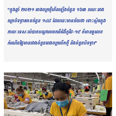
“​ក្នុង​ឆ្នាំ ​២០២១ រោងចក្រ​ថ្មី​កើតឡើង​ចំនួន ១៦៣ ខណៈ​រោង
ចក្រ​បិទទ្វារ​មាន​ចំនួន ១៤៨ ដែល​នេះ​មានន័យថា ទោះ​ស្ថិតក្នុង​
កាលៈទេសៈ​លំបាក​បណ្តាលមកពី​ជំងឺ​កូវីដ-១៩ ក៏​មាន​តួលេខ​
កំណើន​វិជ្ជមាន​រវាង​ចំនួន​រោងចក្រ​បើក​ថ្មី និង​ចំនួន​បិទទ្វារ”