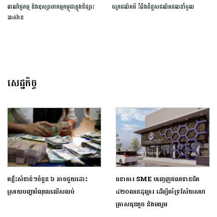
ពាណិជ្ជកម្ម​ ​និង​ឧស្សាហកម្ម​កម្ពុជា​ក្នុង​ទីផ្សារ​
ចក្រផលិតមី រំពឹងជំនួសផលិតផលនាំចូល
អាស៊ាន​
សេដ្ឋកិច្ច
គន្លឹះសំខាន់ៗចំនួន ៦ អាចជួយដោះ
ធនាគារ​ SME ​បញ្ចេញ​ឥណទានជិត
ស្រាយបញ្ហាបំណុលលើសលប់
៤២០លាន​ដុល្លារ ដើម្បីគាំទ្រវិស័យ​សហ
គ្រាស​ធុន​តូច និង​មធ្យម​