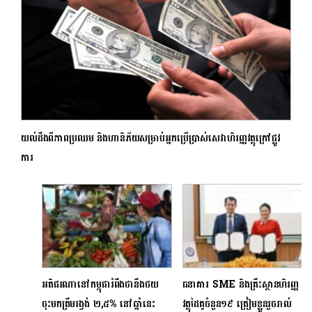
យល់ដឹងពីភាពប្រឈម និងហានិភ័យសម្រាប់អ្នកប្រើប្រាស់សេវាហិរញ្ញវត្ថុក្រៅផ្លូវ
ការ
អតិផរណានៅកម្ពុជារំពឹងថានឹងថយ
ធនាគារ SME និងគ្រឹះស្ថានហិរញ្ញ
ចុះមកត្រឹមរង្វង់ ២,៥% នៅឆ្នាំនេះ
វត្ថុដៃគូចំនួន១៩ ត្រៀមខ្លួនរួចរាល់