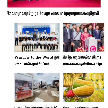
ទិវាសហគ្រាសធុនមីក្រូ តូច និងមធ្យម សកល ជាផ្នែកមួយជួយដល់សេដ្ឋកិច្ចជាតិ
Window to the World ផ្តល់
ជីប ម៉ុង បញ្ចុះបឋមសិលាបើកការ
ឱកាសដល់សិស្សនៅតំបន់ដាច់
ដ្ឋានសាងសង់ផ្សារទំនើប6A៖ ប្រែ
ស្រយាលក្នុងខេត្តតាកែវចំនួន២០នាក់
ក្លាយតំបន់ 6A ឱ្យក្លាយជា
មកទស្សនកិច្ចសិក្សាអប់រំនៅរាជធានី
មជ្ឈមណ្ឌលសេដ្ឋកិច្ច និងសហគមន៍
ភ្នំពេញ
ដ៏រស់រវើក​ ស៊ីវិល័យ
ព្រឹកនេះ វ៉ាក់សាំងការពារជំងឺកូវីដ-19
ផលិតផលកសិផលកម្ពុជា ៥មុខ