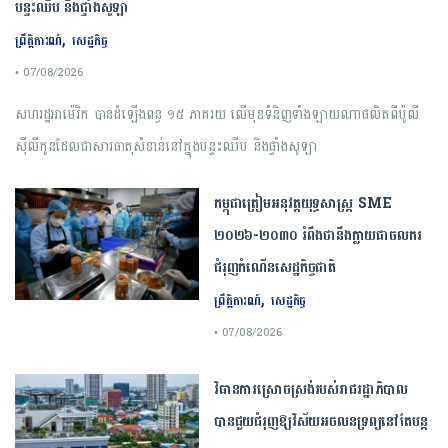
បន្ទះឈីប និងផ្ទាំងសូឡា
,
ព្រឹត្តិការណ៍
សេដ្ឋកិច្ច
• 07/08/2026
សហរដ្ឋអាម៉េរិក បានដំឡើងពន្ធ ១៥ ភាគរយ លើមុខទំនិញទាំងឡាយណាផលិតពីប៉ូលី
ស៊ីលីកូនដែលជាសារធាតុសំខាន់នៅក្នុងបន្ទះឈីប និងផ្ទាំងសូឡា
កម្ពុជា​ត្រៀមអនុវត្ត​យុទ្ធសាស្ត្រ​ ​SME​ ​
២០២៦​-​២០៣០​ រំពឹងថានឹងក្លាយ​ជា​ចលករ​
ជំរុញ​កំណើន​សេដ្ឋកិច្ច​ជាតិ​
,
ព្រឹត្តិការណ៍
សេដ្ឋកិច្ច
• 07/08/2026
វិធានការស្រោចស្រង់របស់រាជរដ្ឋាភិបាល​
បាន​ជួយ​ជំរុញឱ្យវិស័យ​អចលនទ្រព្យនៅតែបន្ត​