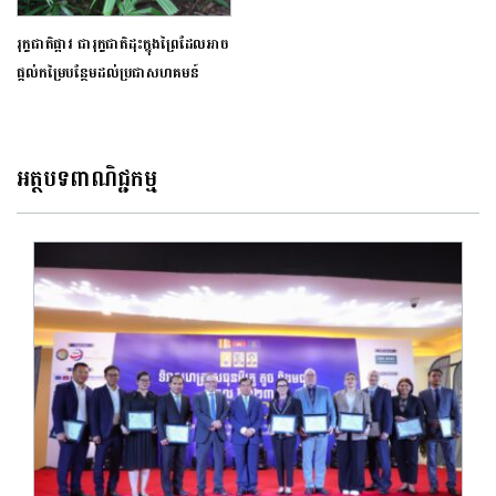
រុក្ខជាតិផ្អាវ ជារុក្ខជាតិដុះក្នុងព្រៃដែលអាច
ផ្តល់កម្រៃបន្ថែមដល់ប្រជាសហគមន៍
អត្ថបទពាណិជ្ជកម្ម