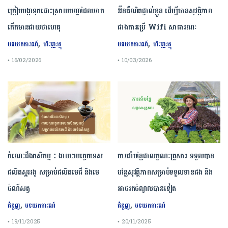
ត្រៀមបង្កាទុកដោះស្រាយបញ្ហាដែលអាច
អ៊ីនធឺណិតផ្ទាល់ខ្លួន ដើម្បីមានសុវត្ថិភាព
កើតមានជាយថាហេតុ
ជាងការប្រើ Wifi​ សាធារណៈ
,
,
បទយកការណ៍
ហិរញ្ញវត្ថុ
បទយកការណ៍
ហិរញ្ញវត្ថុ
• 16/02/2026
• 10/03/2026
ចំណេះដឹងកសិកម្ម ៖ ងាយៗបច្ចេកទេស
ការដាំបន្លែជាលក្ខណៈគ្រួសារ ទទួលបាន
ផលិតស្កររងូ សម្រាប់ផលិតមេជី និងមេ
បន្លែសុវត្ថិភាពសម្រាប់ទទួលទានផង និង
ចំណីសត្វ
អាចរកចំណូលបានទៀត
,
,
ជំនួញ
បទយកការណ៍
ជំនួញ
បទយកការណ៍
• 19/11/2025
• 20/11/2025