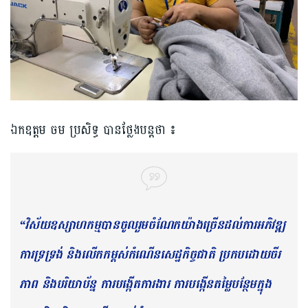
ឯកឧត្តម ចម ប្រសិទ្ធ បាន​ថ្លែងបន្តថា​ ៖
“វិស័យ​ឧស្សាហកម្ម​បាន​ចូលរួម​ចំណែក​យ៉ាងច្រើន​ដល់​ការអភិវឌ្ឍ
ការទ្រទ្រង់ និង​លើកកម្ពស់​កំណើន​សេដ្ឋកិច្ច​ជាតិ ប្រកប​ដោយ​ចីរ
ភាព និង​បរិយាប័ន្ន ការបង្កើត​ការងារ ការបង្កើន​តម្លៃបន្ថែម​ក្នុង​