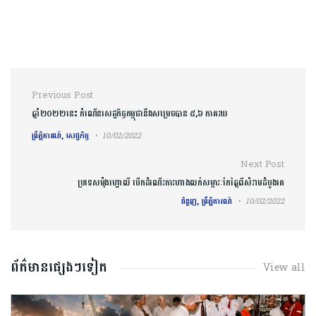
Post navigation
Previous Post
ឆ្នាំ២០២២នេះ កំណើនសេដ្ឋកិច្ចកម្ពុជានឹងសម្រេចបាន ៥,៦ ភាគរយ
ព្រឹត្តិការណ៍, សេដ្ឋកិច្ច
10/02/2022
Next Post
ប្រទេសម៉ុងហ្គោលី បើកដំណើរការហាងលក់សម្ភារៈកែឆ្នៃពីសំរាមដំបូងគេ
ជំនួញ, ព្រឹត្តិការណ៍
10/02/2022
ព័ត៌មានផ្សេងៗទៀត
View all