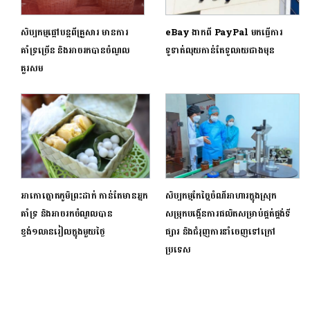
សិប្បកម្មផ្ដៅបន្តពីគ្រួសារ មានការ
eBay ងាកពី PayPal មកធ្វើការ
គាំទ្រច្រើន និងអាចរកបានចំណូល
ទូទាត់លុយកាន់តែទូលាយជាងមុន
គួរសម
អាកោត្នោតភូមិព្រះដាក់ កាន់តែមានអ្នក
សិប្បកម្មកែច្នៃចំណីអាហារក្នុងស្រុក
គាំទ្រ និងអាចរកចំណូលបាន
សម្រុកបង្កើនការផលិតសម្រាប់ផ្គត់ផ្គង់ទី
ខ្ទង់១លានរៀលក្នុងមួយថ្ងៃ
ផ្សារ និងជំរុញការនាំចេញទៅក្រៅ
ប្រទេស