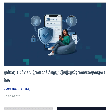
អ្នកជំនាញ ៖ ចង់មានសុវត្ថិភាពគណនីហិរញ្ញវត្ថុគប្បីបង្កើនប្រសិទ្ធភាពលេខសម្ងាត់ឱ្យបាន
រឹងមាំ
,
បទយកការណ៍
ហិរញ្ញវត្ថុ
• 09/04/2026