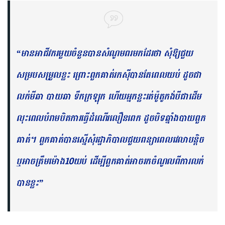
“មានអាជីវករមួយចំនួនបានសំណូមពរមកដែរថា សុំឱ្យជួយ
សម្របសម្រួលខ្លះ ព្រោះពួកគាត់រកស៊ីបានតែពេលយប់ ដូចជា
លក់មីឆា បាយឆា ទឹកក្រឡុក ហើយអ្នកខ្លះរត់ម៉ូតូកង់បីជាដើម
លុះពេលបំរាមបិតការធ្វើដំណើរលឿនពេក ដូចបិទឆ្នាំងបាយពួក
គាត់។ ពួកគាត់បានស្នើសុំរដ្ឋាភិបាល​ជួយ​ពន្យាពេលវេលាបន្តិច
ឬអាចត្រឹមម៉ោង10យប់ ដើម្បីពួកគាត់អាចរកចំណូលពីការលក់
បានខ្លះ”