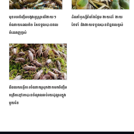
មុខរបរចិញ្ចឹមបង្កងអូស្ត្រាលីងាយៗ
ដំណាំឫស្សីទំពាំងផ្អែម ងាយដាំ ងាយ
ចំណាយពេលតិច តែទទួលបានផល
ថែទាំ និងងាយទទួលបានទិន្នផលខ្ពស់
ចំណេញខ្ពស់
ពីពលករធ្វើការចំណាកស្រុកងាកមកចិញ្ចឹម
ចង្រិតខ្មៅរកបានចំណូលរាប់រយដុល្លារក្នុង
មួយខែ