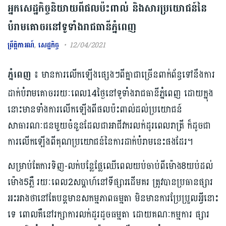
អ្នកសេដ្ឋកិច្ចនិយាយពីផលប៉ះពាល់ និងសារប្រយោជន៍នៃ
បំរាមគោចរនៅទូទាំងរាជធានីភ្នំពេញ
ព្រឹត្តិការណ៍
,
សេដ្ឋកិច្ច
12/04/2021
ភ្នំពេញ ៖
មានការលើកឡើងផ្សេងៗពីគ្នាជាច្រើនពាក់ព័ន្ធទៅនឹងការ
ដាក់បំរាមគោចររយៈពេល14ថ្ងៃនៅទូទាំងរាជធានីភ្នំពេញ ដោយក្នុង
នោះមានទាំង​ការ​លើកឡើង​​ពីផលប៉ះពាល់ដល់ប្រយោជន៍
សាធារណៈជនមួយចំនួនដែលជាអាជីវករលក់ដូរពេលរាត្រី ក៏ដូចជា
ការលើកឡើងពីគុណប្រយោជន៍នៃការដាក់​បំរាម​នេះ​ផង​ដែរ​។
សម្រាប់តែការទិញ-លក់បន្លែផ្លែឈើពេលយប់ចាប់ពីម៉ោង8យប់ដល់
ម៉ោង5ភ្លឺ រយៈពេល2សប្តាហ៍នៅទីផ្សារដើមគរ ត្រូវបានប្រធានផ្សារ
អះអាងថា​នៅតែ​បន្ត​មានសកម្មភាពធម្មតា មិនមានការប្រែប្រួលអ្វីនោះ
ទេ ពោលគឺនៅរក្សាការលក់ដូរដូចធម្មតា ដោយគណៈកម្មការ ផ្សារ