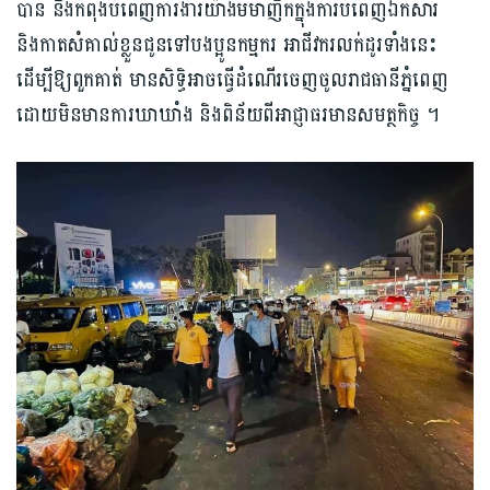
បាន និងកំពុងបំពេញការងារ​យ៉ាង​មមាញឹក​ក្នុងការបំពេញឯកសារ
និងកាតសំគាល់ខ្លួនជូនទៅបងប្អូនកម្មករ អាជីវករលក់ដូរទាំងនេះ
ដើម្បីឱ្យពួកគាត់ មានសិទ្ធិអាចធ្វើដំណើរចេញចូល​រាជធានីភ្នំពេញ
ដោយមិនមានការឃាឃាំង និងពិន័យពីអាជ្ញាធរមានសមត្ថកិច្ច ។