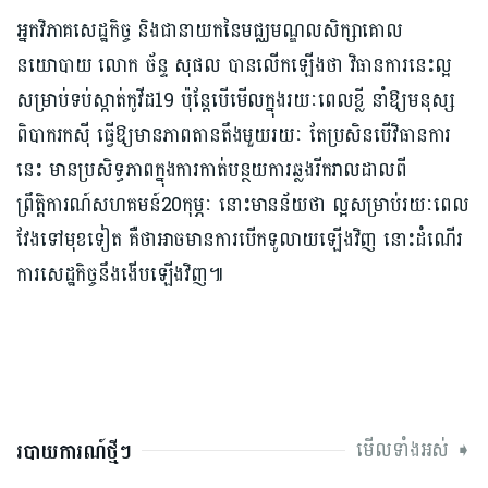
អ្នកវិភាគសេដ្ឋកិច្ច និងជានាយក​នៃ​មជ្ឈមណ្ឌល​សិក្សា​គោល
នយោបាយ លោក ច័ន្ទ សុផល បានលើកឡើងថា​ វិធានការនេះល្អ
សម្រាប់ទប់ស្កាត់កូវីដ19 ប៉ុន្តែបើមើលក្នុងរយៈពេលខ្លី នាំឱ្យមនុស្ស
ពិបាករកស៊ី ធ្វើឱ្យមានភាពតានតឹងមួយរយៈ តែប្រសិនបើវិធានការ
នេះ មានប្រសិទ្ធភាពក្នុងការកាត់បន្ថយការឆ្លងរីករាលដាលពី
ព្រឹត្តិការណ៍សហគមន៍20កុម្ភៈ នោះមានន័យថា ល្អសម្រាប់រយៈពេល
វែងទៅមុខទៀត គឺថាអាចមានការបើកទូលាយឡើងវិញ នោះដំណើរ
ការសេដ្ឋកិច្ចនឹងងើបឡើងវិញ៕
មើលទាំងអស់ ➧
របាយការណ៍ថ្មីៗ