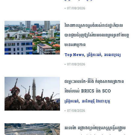
• 07/08/2026
វិធានការស្រោចស្រង់របស់រាជរដ្ឋាភិបាល​
បាន​ជួយ​ជំរុញឱ្យវិស័យ​អចលនទ្រព្យនៅតែបន្ត​
មានសកម្មភាព
,
,
Top News
ព្រឹត្តិការណ៍
អចលនទ្រព្យ
• 07/08/2026
ជម្លោះ​អាមេរិក​-​អ៊ីរ៉ង់​ ​កំពុង​សាកល្បង​ភាព​
រឹងមាំ​របស់​ ​BRICS​ ​និង​ ​SCO​
,
ព្រឹត្តិការណ៍
អាជីវកម្មថ្មី និងនវានុវត្ត
• 07/08/2026
​អាមេរិក​ ពង្រាងច្បាប់​យុទ្ធសាស្ត្រ​ធ្វើ​សង្គ្រាម​