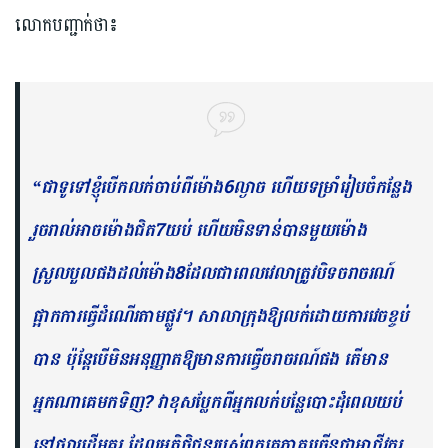
លោកបញ្ជាក់ថា៖
“ជាទូទៅខ្ញុំបើកលក់ចាប់ពីម៉ោង6ល្ងាច ហើយទម្រាំរៀបចំកន្លែង
រួចរាល់អាចម៉ោងជិត7យប់ ហើយមិនទាន់បានមួយម៉ោង
ស្រួលបួល​ផង​ដល់​ម៉ោង8ដែលជាពេលវេលាត្រូវបិទចរាចរណ៍
ផ្អាកការធ្វើដំណើរតាមផ្លូវ​។ សាលាក្រុងឱ្យលក់ដោយការវេចខ្ចប់
បាន ប៉ុន្តែបើមិនអនុញ្ញាតឱ្យមានការ​ធ្វើ​ចរាចរណ៍ផង តើមាន
អ្នកណាគេមកទិញ? វាខុសប្លែកពីអ្នកលក់បន្លែបោះដុំពេលយប់
នៅផ្សារដើមគរ ដែលអតិថិជនរបស់ពួកគេភាគច្រើនជាអាជីវករ