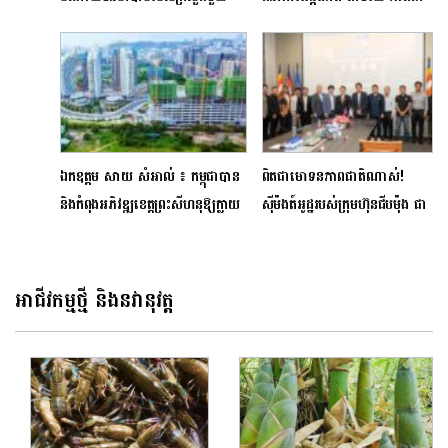
ចំនួន
ដៃគូជាមួយ BNY
ឯកឧត្តម សាយ សំអាល់ ៖ កម្ពុជាបាន
ពិតជាមោទនភាពជាតិណាស់!
និងកំពុងអភិវឌ្ឍខេត្តព្រះសីហនុឱ្យក្លាយ
ស៊ីម៉ងត៍អូដ្ឋរបស់ក្រុមហ៊ុនជីបម៉ុង ជា
ជាមជ្ឈមណ្ឌលសេដ្ឋកិច្ចខៀវ
ក្រុមហ៊ុនស៊ីម៉ងត៍តែមួយគត់គាំទ្រ«គុន
ខ្មែរ»ខ្លាំងជាងគេ
អាជីវកម្មថ្មី និងនវានុវត្ត