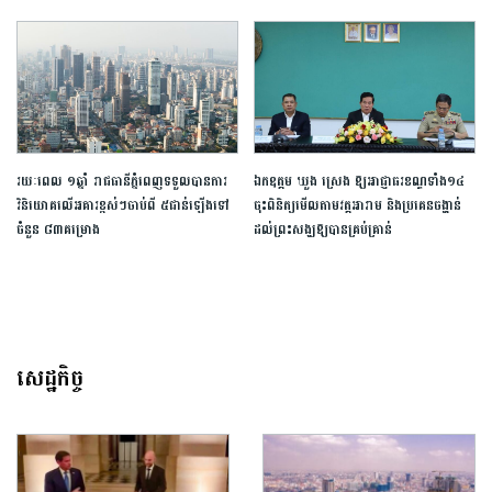
រយៈពេល​ ១ឆ្នាំ រាជធានីភ្នំពេញទទួលបានការ​
ឯកឧត្ដម ឃួង ស្រេង ឱ្យអាជ្ញាធរខណ្ឌទាំង១៤
វិនិយោគលើ​អគារ​ខ្ពស់ៗចាប់ពី ៥ជាន់ឡើងទៅ
ចុះពិនិត្យមើលតាមវត្តអារាម និងប្រគេនចង្ហាន់
ចំនួន ៨៣គម្រោង​
ដល់ព្រះសង្ឃឱ្យបានគ្រប់គ្រាន់
សេដ្ឋកិច្ច