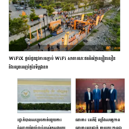
WiFiX ផ្តល់ជូននូវការតភ្ជាប់​ WiFi សាធារណៈឥតគិតថ្លៃល្បឿនលឿន
និងរលូនពេញផ្ទៃនៃទីក្រុងនរា
រដ្ឋាភិបាលសម្រេចកាត់បន្ថយការ
ធនាគារ អេភីឌី ពង្រឹងសមត្ថភាព
ចំណាយមិនចាំបាច់របស់ក្រសួងមួយ
ធនាគារអន្តរជាតិ តាមរយៈភាពជា