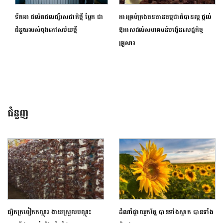
ទឹកឆា ផលិតផលផ្សំរសជាតិថ្មី ប្លែក ជា
ការគ្រប់គ្រងធនធានធម្មជាតិបានល្អ ផ្តល់
ជំនួយរបស់ចុងភៅសម័យថ្មី
ឱកាសដល់សហគមន៍បង្កើនសេដ្ឋកិច្ច
គ្រួសារ
ជំនួញ
ផ្សិតត្រចៀកកណ្ដុរ ងាយស្រួលបណ្តុះ
ដំណាំផ្កាឈូករ័ត្ន បានទាំងស្អាត បានទាំង