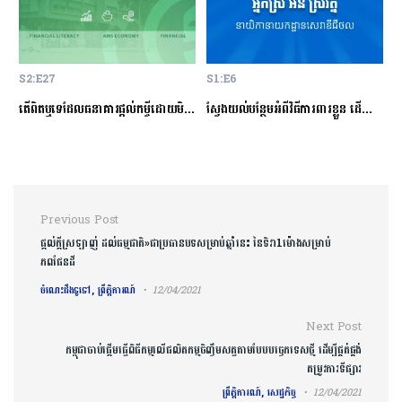
S2:E27
S1:E6
S
ម្ចីជាមួយធនាគារ
តើពិតឬទេដែលធនាគារផ្ដល់កម្ចីដោយមិនសិក្សាលើលទ្ធភាពសងត្រឡប់?
ស្វែងយល់បន្ថែមអំពីវិធីការពារខ្លួន ដើម្បីជៀសវាងពីការឆបោកតាមបច្ចេកវិទ្យាហិរញ្ញវត្ថុ!
ត
Post navigation
Previous Post
ផ្តល់ក្តីស្រឡាញ់ ដល់ធម្មជាតិ»ជាប្រធានបទសម្រាប់ឆ្នាំនេះ នៃទិវា1ម៉ោងសម្រាប់
ភពផែនដី
ចំណេះដឹងទូទៅ, ព្រឹត្តិការណ៍
12/04/2021
Next Post
កម្ពុជាចាប់ផ្តើមធ្វើពិធីកម្មលើផលិតកម្មចិញ្ចឹមសត្វតាមបែបបច្ចេកទេសថ្មី ដើម្បីផ្គត់ផ្គង់
តម្រូវការទីផ្សារ
ព្រឹត្តិការណ៍, សេដ្ឋកិច្ច
12/04/2021