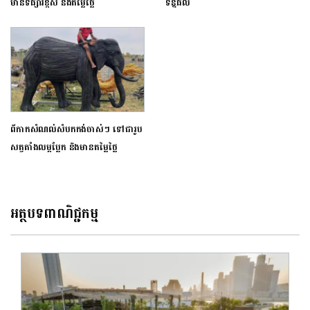
មានទីផ្សារខ្ពស់ និងតម្លៃថ្លៃ
ទិន្នផល
ពីកាកសំណល់សំបកកង់ចាស់ៗ ទៅជារូប
សត្វតាំងលម្អប្លែក និងមានតម្លៃថ្លៃ
អត្ថបទពាណិជ្ជកម្ម