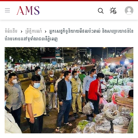
ព្រឹត្តិការណ៍
អ្នកសេដ្ឋកិច្ចនិយាយពីផលប៉ះពាល់ និងសារប្រយោជន៍នៃ
បំរាមគោចរនៅទូទាំងរាជធានីភ្នំពេញ