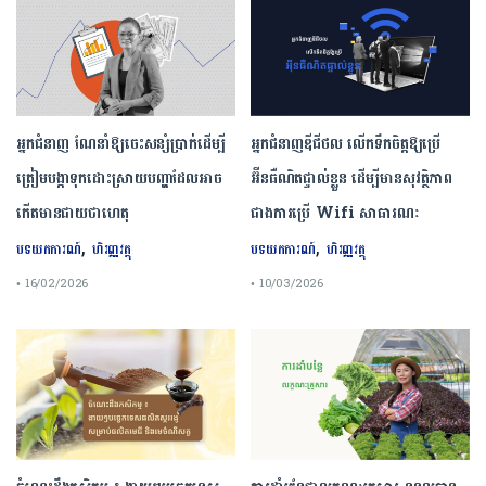
អ្នកជំនាញ ណែនាំឱ្យចេះសន្សំប្រាក់ដើម្បី
អ្នកជំនាញឌីជីថល លើកទឹកចិត្តឱ្យប្រើ
ត្រៀមបង្កាទុកដោះស្រាយបញ្ហាដែលអាច
អ៊ីនធឺណិតផ្ទាល់ខ្លួន ដើម្បីមានសុវត្ថិភាព
កើតមានជាយថាហេតុ
ជាងការប្រើ Wifi​ សាធារណៈ
,
,
បទយកការណ៍
ហិរញ្ញវត្ថុ
បទយកការណ៍
ហិរញ្ញវត្ថុ
• 16/02/2026
• 10/03/2026