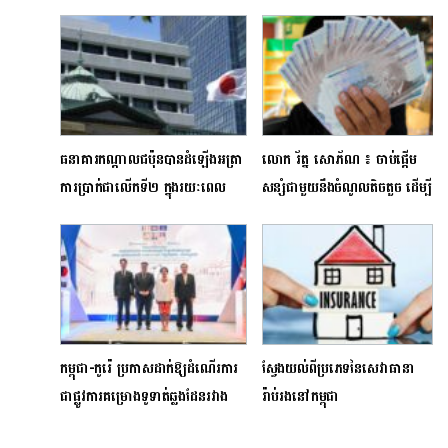
ធនាគារកណ្តាលជប៉ុនបានដំឡើងអត្រា
លោក រ័ត្ន សោភ័ណ ៖ ចាប់ផ្ដើម
ការប្រាក់ជាលើកទី២ ក្នុងរយៈពេល
សន្សំជាមួយនឹងចំណូលតិចតួច ដើម្បី
១៧ ឆ្នាំ
ចូលរួមកសាងទ្រព្យឱ្យជាតិ
កម្ពុជា-កូរ៉េ ប្រកាសដាក់ឱ្យដំណើរការ
ស្វែងយល់ពីប្រភេទនៃសេវាធានា
ជាផ្លូវការគម្រោងទូទាត់ឆ្លងដែនរវាង
រ៉ាប់រងនៅកម្ពុជា
ប្រទេសទាំង២