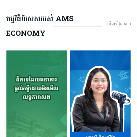
កម្មវិធីពិសេសរបស់ AMS
មើលទាំងអស់ ➧
ECONOMY