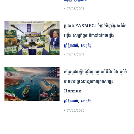
• 07/08/2026
ប្រធាន​​ ​FASMEC​៖​ ​ទិញ​ទំនិញ​ខ្មែរ​កាន់តែ​
ច្រើន​ ​សេដ្ឋកិច្ច​ជាតិ​កាន់តែ​រីកចម្រើន​
,
ព្រឹត្តិការណ៍
សេដ្ឋកិច្ច
• 07/08/2026
តម្លៃប្រេងឡើងថ្លៃវិញ បន្ទាប់ពីអ៊ីរ៉ង់ និង អូម៉ង់
ទាមទារថ្លៃសេវាឆ្លងកាត់ច្រកសមុទ្រ
Hormuz
,
ព្រឹត្តិការណ៍
សេដ្ឋកិច្ច
• 07/08/2026