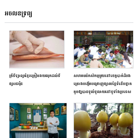
អចលនទ្រព្យ
ត្រីទីឡាព្យាខ្មែរត្រៀមវាយលុកដល់ទី
សហគមន៍កសិកម្មមួយនៅខេត្តបាត់ដំបង
ផ្សារជប៉ុន
គ្រោងបង្កើតបណ្តាញផ្សារបន្លែទំនើបខ្នាត
តូចឱ្យបានទូលំទូលាយនៅទូទាំងប្រទេស