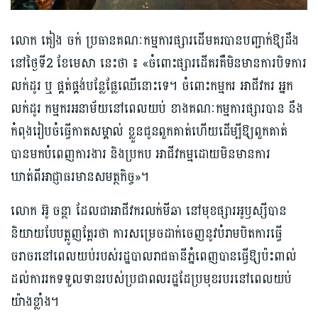
លោក គៀង ចក់ ប្រធានគណៈកម្មការផ្សារដើមគរបានបញ្ជាក់ឱ្យដឹង
នៅថ្ងៃទី2 ខែមេសា នេះថា ៖ «ចំពោះផ្សារដើគរគឺមិនមានការបិទការ
លក់ដូរ ឬ ផ្គត់ផ្គង់បន្លែផ្លែឈើនោះទេ។ ចំពោះកម្មករ អាជីវករ អ្នក
លក់ដូរ កម្មករអនាម័យនៅពេលយប់ ខាងគណៈកម្មការផ្សារបាន នឹង
កំពុងរៀបចំធ្វើកាតសម្គាល់ ខ្លួនជូនពួកគាត់ហើយដើម្បីឱ្យពួកគាត់
បានមកបំពេញការងារ និងប្រកប អាជីវកម្មដោយមិនមានការ
ឃាត់ពីអាជ្ញាធរមានសមត្ថកិច្ច»។
លោក អ៊ូ ចន្ថា ដែលជាអាជីវករលក់មីឆា នៅមុខផ្សារអូឫស្សីបាន
និយាយបែបត្អូញត្អែរថា ការសម្រេចដាក់ចេញនូវបំរាមបិតការធ្វើ
ចរាចរនៅ​ពេលយប់​របស់​រដ្ឋបាលរាជធានីភ្នំពេញបានធ្វើឱ្យប៉ះពាល់
ដល់ការរកទទួលទានរបស់ប្រជាពលរដ្ឋដែប្រមុខរបរនៅពេលយប់
យ៉ាងខ្លាំង។