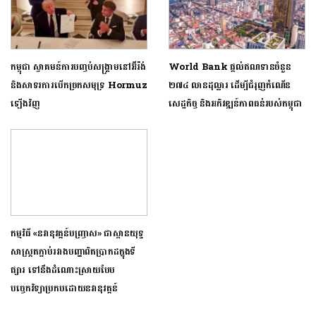
កម្ពុជា ស្វាគមន៍ការបញ្ចប់សង្គ្រាមនៅអ៊ីរ៉ង់
World Bank ផ្តល់​ឥណទានចំនួន
និងសាទរការបើកច្រកសមុទ្រ Hormuz
២៧៤ លានដុល្លារ ដើម្បីជំរុញកំណើ​ន​
ឡើងវិញ
សេដ្ឋកិច្ច ​និង​អភិវឌ្ឍ​ន៍ភាពធន់របស់កម្ពុជា
កម្មវិធី «នវានុវត្តន៍បញ្ច្រាស» ជាស្ពានយុទ្ធ
សាស្ត្រតភ្ជាប់រវាងបញ្ហាពិតប្រាកដក្នុងទី
ផ្សារ ទៅនឹងដំណោះស្រាយបែប
បច្ចេកវិទ្យាប្រកបដោយនវានុវត្តន៍