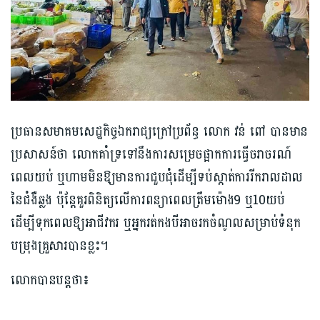
ប្រធានសមាគមសេដ្ឋកិច្ចឯករាជ្យក្រៅប្រព័ន្ធ លោក វន់ ពៅ បានមាន
ប្រសាសន៍ថា លោកគាំទ្រទៅនឹងការសម្រេចផ្អាកការធ្វើចរាចរណ៍
ពេលយប់ ឬហាម​មិន​ឱ្យមានការជួបជុំដើម្បីទប់ស្កាត់ការរីករាលដាល
នៃជំងឺឆ្លង ប៉ុន្តែគួរពិនិត្យលើការពន្យាពេលត្រឹមម៉ោង9 ឬ10យប់
ដើម្បីទុកពេលឱ្យអាជីវករ ឬអ្នករត់កងបី​អាច​រកចំណូលសម្រាប់ទំនុក
បម្រុងគ្រួសារបានខ្លះ។
លោកបានបន្តថា៖