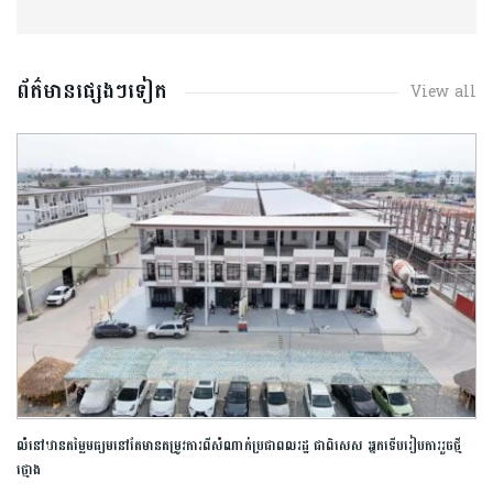
ព័ត៌មានផ្សេងៗទៀត
View all
លំនៅឋានតម្លៃមធ្យម​​នៅតែមានតម្រូវ​ការ​ពីសំណាក់ប្រជាពលរដ្ឋ ជាពិសេស ​អ្នកទើបរៀបការ​រួចថ្មី
ថ្មោង