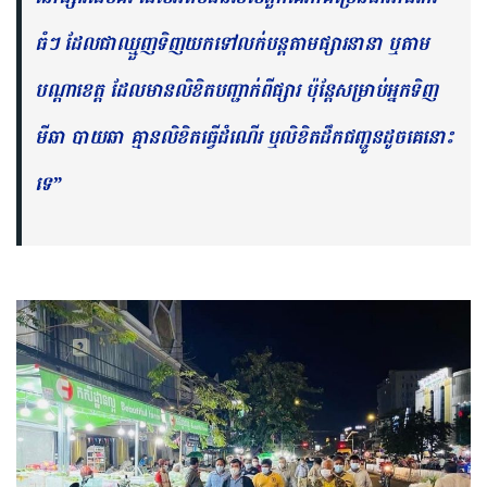
ធំៗ ដែល​ជាឈ្មួញទិញយកទៅលក់បន្តតាមផ្សារនានា ឬតាម
បណ្តាខេត្ត ដែលមានលិខិតបញ្ជាក់ពីផ្សារ ប៉ុន្តែសម្រាប់អ្នកទិញ
មីឆា បាយឆា គ្មានលិខិតធ្វើដំណើរ ឬលិខិតដឹកជញ្ជូនដូចគេនោះ
ទេ”