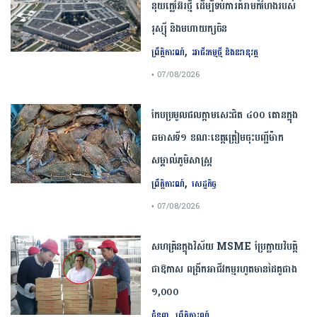
នុយក្លេអ៊ែរ​ថ្មី ដើម្បីទប់ការគំរាមកំហែងរបស់​
រុស្ស៊ី និងមហាយក្សចិន
,
ព្រឹត្តិការណ៍
អាជីវកម្មថ្មី និងនវានុវត្ត
• 07/08/2026
កែប​ប្រមូល​ផល​ក្តាម​សេះ​ជិត​ ​៤០០ ​តោន​ក្នុង​
ឆមាស​ទី​១​ ​ខណៈ​ខេត្ត​ត្រៀម​ចុះបញ្ជី​ម៉ាក​
សម្គាល់​ភូមិសាស្ត្រ​
,
ព្រឹត្តិការណ៍
សេដ្ឋកិច្ច
• 07/08/2026
សហគ្រិនក្នុងវិស័យ MSME ប្រែក្លាយវិបត្តិ
ជាឱកាស ពង្រីកអាជីវកម្មរហូតមានដៃគូជាង
១,០០០
,
ជំនួញ
ព្រឹត្តិការណ៍