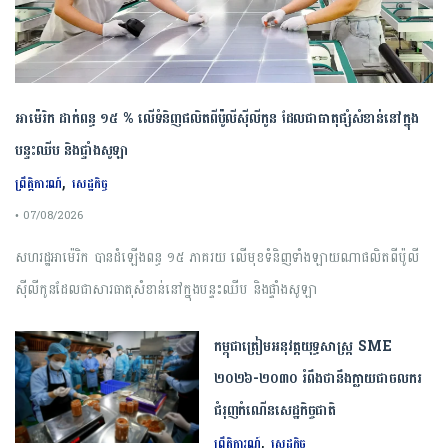
អាម៉េរិក ដាក់ពន្ធ ១៥ % លើទំនិញផលិតពីប៉ូលីស៊ីលីកូន ដែលជាធាតុផ្សំសំខាន់នៅក្នុង
បន្ទះឈីប និងផ្ទាំងសូឡា
,
ព្រឹត្តិការណ៍
សេដ្ឋកិច្ច
• 07/08/2026
សហរដ្ឋអាម៉េរិក បានដំឡើងពន្ធ ១៥ ភាគរយ លើមុខទំនិញទាំងឡាយណាផលិតពីប៉ូលី
ស៊ីលីកូនដែលជាសារធាតុសំខាន់នៅក្នុងបន្ទះឈីប និងផ្ទាំងសូឡា
កម្ពុជា​ត្រៀមអនុវត្ត​យុទ្ធសាស្ត្រ​ ​SME​ ​
២០២៦​-​២០៣០​ រំពឹងថានឹងក្លាយ​ជា​ចលករ​
ជំរុញ​កំណើន​សេដ្ឋកិច្ច​ជាតិ​
,
ព្រឹត្តិការណ៍
សេដ្ឋកិច្ច