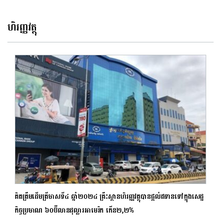
ហិរញ្ញវត្ថុ
គិតត្រឹមដើមត្រីមាសទី៤ ឆ្នាំ២០២៤ គ្រឹះស្ថានហិរញ្ញវត្ថុបានផ្ដល់ឥទានទៅក្នុងសេដ្ឋ
កិច្ចប្រមាណ ៦០ប៊ីលាន​ដុល្លារ​អាមេរិក កើន២,២%