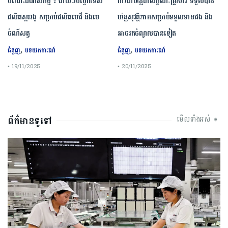
ចំណេះដឹងកសិកម្ម ៖ ងាយៗបច្ចេកទេស
ការដាំបន្លែជាលក្ខណៈគ្រួសារ ទទួលបាន
ផលិតស្កររងូ សម្រាប់ផលិតមេជី និងមេ
បន្លែសុវត្ថិភាពសម្រាប់ទទួលទានផង និង
ចំណីសត្វ
អាចរកចំណូលបានទៀត
,
,
ជំនួញ
បទយកការណ៍
ជំនួញ
បទយកការណ៍
• 19/11/2025
• 20/11/2025
ព័ត៌មានទូទៅ
មើលទាំងអស់ ➧