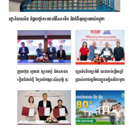
រដ្ឋាភិបាលចិន ជំនួយថ្នាំការពារជំងឺសារទឹក និងជំងឺអុតក្តាមដល់កម្ពុជា
ក្រុមហ៊ុន ហ្វតតេ ឡាយហ្វ៍ និងសាលា
ផ្សារទំនើបឡាក់គី បានចាប់ផ្ដើមប្រើ
រៀនជំនាន់ថ្មី វិទ្យាល័យព្រះស៊ីសុវត្ថិ ចុះ
ប្រាស់រថយន្តដឹកជញ្ជូនអគ្គិសនីជាមួយ
MOU ដើម្បីជួយលើកកម្ពស់ការអប់រំ
វិរៈ ប៊ុនថាំ
និងចំណេះដឹងហិរញ្ញវត្ថុ