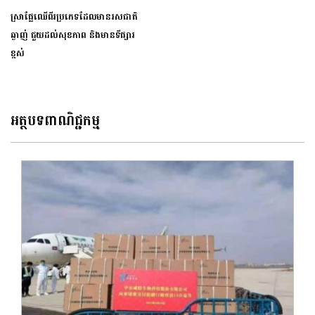
ស្រាផ្លែឈើពីរប្រភេទដែលមានរសជាតិ
ឆ្ងាញ់ ជួយដល់សុខភាព និងមានទីផ្សារ
ខ្ពស់
អត្ថបទពាណិជ្ជកម្ម