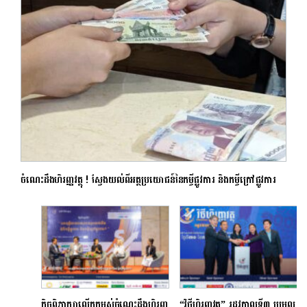
ចំណេះដឹងហិរញ្ញវត្ថុ ! ស្វែងយល់ពីអត្ថប្រយោជន៍នៃកម្ចីផ្លូវការ និងកម្ចីក្រៅផ្លូវការ
កិច្ចពិភាក្សាលើកកម្ពស់ចំណេះដឹងហិរញ្ញ
“វិថីហិរញ្ញវត្ថុ” រដូវកាលទី៣ ប្រមូល