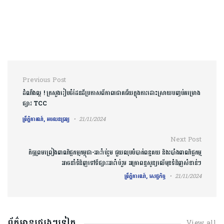
Post navigation
Previous Post
ដំណឹង​ល្អ ! ក្រសួង​រៀបចំដែនដី​ប្រកាសពីភាពជោគជ័យ​ក្នុងការ​ដោះស្រាយបញ្ចប់​គម្រោង​
ផ្សារ​ TCC
ព្រឹត្តិការណ៍, អចលនទ្រព្យ
21/11/2024
Next Post
កិច្ចព្រមព្រៀងពាណិជ្ជកម្មកម្ពុជា-អារ៉ាប់រួម ជួយលុបបំបាត់ពន្ធគយ និងរបាំងពាណិជ្ជកម្ម
អាចនាំទំនិញទៅទីផ្សារអារ៉ាប់រួម អត្រាពន្ធសូន្យលើមុខទំនិញសំខាន់ៗ
ព្រឹត្តិការណ៍, សេដ្ឋកិច្ច
21/11/2024
ព័ត៌មានផ្សេងៗទៀត
View all