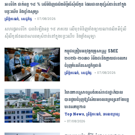
អាម៉េរិក ដាក់ពន្ធ ១៥ % លើទំនិញផលិតពីប៉ូលីស៊ីលីកូន ដែលជាធាតុផ្សំសំខាន់នៅក្នុង
បន្ទះឈីប និងផ្ទាំងសូឡា
,
ព្រឹត្តិការណ៍
សេដ្ឋកិច្ច
• 07/08/2026
សហរដ្ឋអាម៉េរិក បានដំឡើងពន្ធ ១៥ ភាគរយ លើមុខទំនិញទាំងឡាយណាផលិតពីប៉ូលី
ស៊ីលីកូនដែលជាសារធាតុសំខាន់នៅក្នុងបន្ទះឈីប និងផ្ទាំងសូឡា
កម្ពុជា​ត្រៀមអនុវត្ត​យុទ្ធសាស្ត្រ​ ​SME​ ​
២០២៦​-​២០៣០​ រំពឹងថានឹងក្លាយ​ជា​ចលករ​
ជំរុញ​កំណើន​សេដ្ឋកិច្ច​ជាតិ​
,
ព្រឹត្តិការណ៍
សេដ្ឋកិច្ច
• 07/08/2026
វិធានការស្រោចស្រង់របស់រាជរដ្ឋាភិបាល​
បាន​ជួយ​ជំរុញឱ្យវិស័យ​អចលនទ្រព្យនៅតែបន្ត​
មានសកម្មភាព
,
,
Top News
ព្រឹត្តិការណ៍
អចលនទ្រព្យ
• 07/08/2026