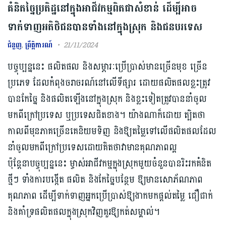
គំនិតច្នៃប្រតិដ្ឋនៅក្នុងអាជីវកម្មពិតជាសំខាន់ ដើម្បីអាច
ទាក់ទាញអតិថិជនបានទាំងនៅក្នុងស្រុក និងជនបរទេស
ជំនួញ
,
ព្រឹត្តិការណ៍
21/11/2024
បច្ចុប្បន្ននេះ ផលិតផល និងសម្ភារៈប្រើប្រាស់មានច្រើនមុខ ច្រើន
ប្រភេទ ដែលកំពុងចរាចរណ៍នៅលើទីផ្សារ ដោយផលិតផលខ្លះត្រូវ
បានកែច្នៃ និងផលិតឡើងនៅក្នុងស្រុក និងខ្លះទៀតត្រូវបាននាំចូល
មកពីក្រៅប្រទេស ឬប្រទេសជិតខាង។ យ៉ាងណាក៏ដោយ ត្បិតថា
កាលពីមុនភាគច្រើនគេនិយមទិញ និងឱ្យតម្លៃទៅលើផលិតផលដែល
នាំចូលមកពីក្រៅប្រទេសដោយគិតថាវាមានគុណភាពល្អ
ប៉ុន្តែនាបច្ចុប្បន្ននេះ ម្ចាស់អាជីវកម្មក្នុងស្រុកមួយចំនួនបានរិះរកគំនិត
ថ្មីៗ ទាំងការបង្កើត ផលិត និងកែច្នៃបន្ថែម ឱ្យមានសោភ័ណភាព
គុណភាព ដើម្បីទាក់ទាញអ្នកប្រើប្រាស់ឱ្យងាកមកផ្តល់តម្លៃ ជឿជាក់
និងគាំទ្រផលិតផលក្នុងស្រុកវិញគួរឱ្យកត់សម្គាល់។