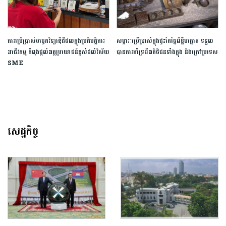
ការប្រើប្រាស់បច្ចេកវិទ្យាឌីជីថលក្នុងប្រតិបត្តិការ
សម្ភារៈ​ប្រើប្រាស់​ក្នុង​ផ្ទះ​កែច្នៃ​ពី​ខ្លឹម​ត្នោត​ ​ទទួល
អាជីវកម្ម កំពុងផ្តល់អត្ថប្រយោជន៍ខ្ពស់ដល់វិស័យ
បាន​ការ​គាំទ្រ​ពី​អតិថិជន​ទាំង​ក្នុង​ ​និង​ក្រៅ​ប្រទេស​
SME
សេដ្ឋកិច្ច