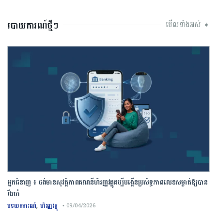
របាយការណ៍ថ្មីៗ
មើលទាំងអស់ ➧
អ្នកជំនាញ ៖ ចង់មានសុវត្ថិភាពគណនីហិរញ្ញវត្ថុគប្បីបង្កើនប្រសិទ្ធភាពលេខសម្ងាត់ឱ្យបាន
រឹងមាំ
,
បទយកការណ៍
ហិរញ្ញវត្ថុ
• 09/04/2026