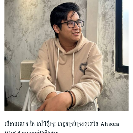
បើតាមលោ​ក តៃ ធារ៉ារិទ្ធីរក្ស ជាអ្នកគ្រប់គ្រងទូទៅនៃ Ahsora