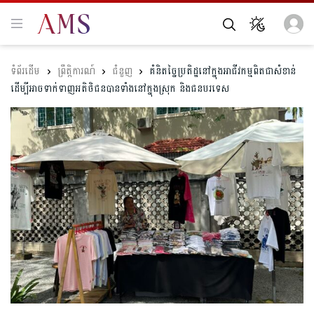
ព្រឹត្តិការណ៍
ជំនួញ
គំនិតច្នៃប្រតិដ្ឋនៅក្នុងអាជីវកម្មពិតជាសំខាន់
ដើម្បីអាចទាក់ទាញអតិថិជនបានទាំងនៅក្នុងស្រុក និងជនបរទេស