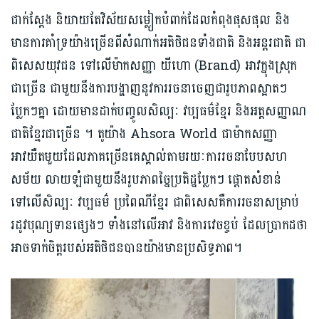
ជាក់ស្ដែង និយាយតែវិស័យសម្លៀកបំពាក់ដែលកំពុងផុសផុល និង
មានការគាំទ្រយ៉ាងច្រើនពីសំណាក់អតិថិជនទាំងជាតិ និងអន្តរជាតិ ជា
ពិសេសយុវជន ទៅលើម៉ាកសញ្ញា យីហោ (Brand) អាវក្នុងស្រុក
ជាច្រើន ជាមួយនឹងការបង្ហាញនូវការរចនាចេញជារូបភាពស្អាតៗ
ប្លែកៗគ្នា ដោយមានដាក់បញ្ចូលសិល្បៈ វប្បធម៌ខ្មែរ និងអត្តសញ្ញាណ
ជាតិខ្មែរជាច្រើន ។ តូយ៉ាង Ahsora World ជាម៉ាកសញ្ញា
អាវយឺតមួយដែលភាគច្រើនគេស្គាល់តាមរយៈការរចនាបែបសហ
សម័យ លាយឡំជាមួយនឹងរូបភាពច្នៃប្រតិដ្ឋប្លែកៗ ផ្តោតសំខាន់
ទៅលើសិល្បៈ វប្បធម៌ ប្រពៃណីខ្មែរ ជាពិសេសគឺការរចនាសម្រាប់
រដូវបុណ្យទានផ្សេងៗ ទាំងនៅលើអាវ និងការវេចខ្ចប់ ដែលប្រាកដថា
អាចទាក់ចិត្តរបស់អតិថិជនបានយ៉ាងមានប្រសិទ្ធភាព។