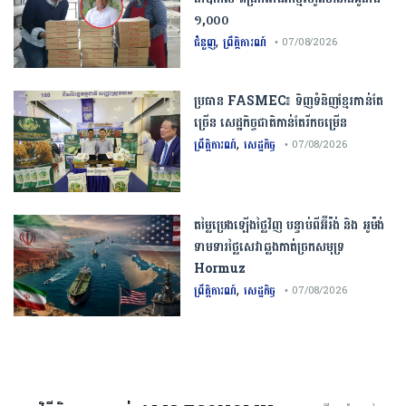
១,០០០
,
ជំនួញ
ព្រឹត្តិការណ៍
• 07/08/2026
ប្រធាន​​ ​FASMEC​៖​ ​ទិញ​ទំនិញ​ខ្មែរ​កាន់តែ​
ច្រើន​ ​សេដ្ឋកិច្ច​ជាតិ​កាន់តែ​រីកចម្រើន​
,
ព្រឹត្តិការណ៍
សេដ្ឋកិច្ច
• 07/08/2026
តម្លៃប្រេងឡើងថ្លៃវិញ បន្ទាប់ពីអ៊ីរ៉ង់ និង អូម៉ង់
ទាមទារថ្លៃសេវាឆ្លងកាត់ច្រកសមុទ្រ
Hormuz
,
ព្រឹត្តិការណ៍
សេដ្ឋកិច្ច
• 07/08/2026