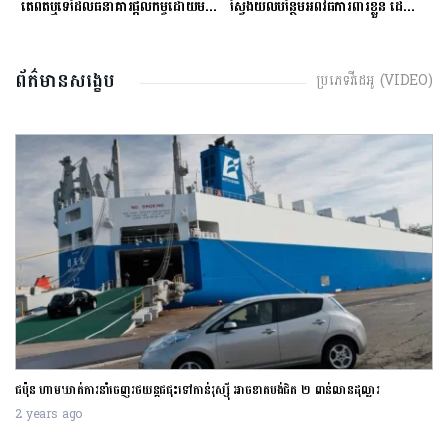
ម្ចីជាមួយធនាគារ
តើពិតឬទេដែលធនាគារផ្ដល់កម្ចីដោយមិនសិក្សាលើលទ្ធភាពសងត្រឡប់?
ស្វែងយល់បន្ថែមអំពីវិធីការពារខ្លួន ដើម្បីជៀសវាងពីការឆបោកតាមបច្ចេកវិទ្យាហិរញ្ញវត្ថុ!
ត
ព័ត៌មានសង្ខេប
ប្រភេទវីដេអូ (VIDEO)
ជប៉ុន ហាមឃាត់ការនាំចេញរថយន្តជជុះទៅកាន់រុស្ស៊ី អាចខាតបង់ជិត ២ ពាន់លានដុល្លារ
2 years ago