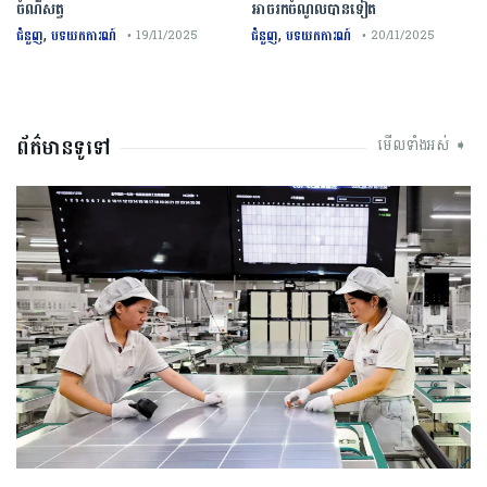
ចំណីសត្វ
អាចរកចំណូលបានទៀត
,
,
ជំនួញ
បទយកការណ៍
ជំនួញ
បទយកការណ៍
• 19/11/2025
• 20/11/2025
ព័ត៌មានទូទៅ
មើលទាំងអស់ ➧