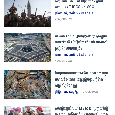
ជម្លោះ​អាមេរិក​-​អ៊ីរ៉ង់​ ​កំពុង​សាកល្បង​ភាព​
រឹងមាំ​របស់​ ​BRICS​ ​និង​ ​SCO​
,
ព្រឹត្តិការណ៍
អាជីវកម្មថ្មី និងនវានុវត្ត
• 07/08/2026
​អាមេរិក​ ពង្រាងច្បាប់​យុទ្ធសាស្ត្រ​ធ្វើ​សង្គ្រាម​
នុយក្លេអ៊ែរ​ថ្មី ដើម្បីទប់ការគំរាមកំហែងរបស់​
រុស្ស៊ី និងមហាយក្សចិន
,
ព្រឹត្តិការណ៍
អាជីវកម្មថ្មី និងនវានុវត្ត
• 07/08/2026
កែប​ប្រមូល​ផល​ក្តាម​សេះ​ជិត​ ​៤០០ ​តោន​ក្នុង​
ឆមាស​ទី​១​ ​ខណៈ​ខេត្ត​ត្រៀម​ចុះបញ្ជី​ម៉ាក​
សម្គាល់​ភូមិសាស្ត្រ​
,
ព្រឹត្តិការណ៍
សេដ្ឋកិច្ច
• 07/08/2026
សហគ្រិនក្នុងវិស័យ MSME ប្រែក្លាយវិបត្តិ
ជាឱកាស ពង្រីកអាជីវកម្មរហូតមានដៃគូជាង