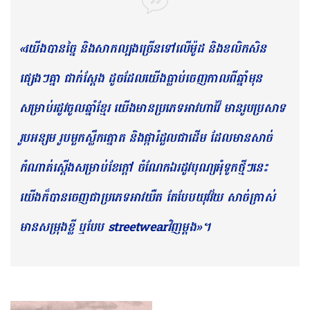
«យើងបានច្នៃ និងសាកល្បងច្រើនទៅលើម៉ូដ និងខលិកសិន
ផ្សេងៗគ្នា ជាក់ស្ដែង ដូចដែលយើងធ្លាប់ចេញកាលពីឆ្នាំមុន
សម្រាប់រដូវចូលឆ្នាំខ្មែរ យើងមានប្រភេទអាវហាវ៉ៃ មានរូបប្រសាទ
រូបអន្សម រូបមួកស្លឹកត្នោត និងផ្ការំដួលជាដើម ដែលមានសាច់
កំណាត់ស្ដើងសម្រាប់ខែក្ដៅ ចំណែកឯរដូវបុណ្យអុំទូកថ្មីៗនេះ
យើងក៏បានចេញជាប្រភេទអាវយឺត តែបែបយុវវ័យ សាច់ក្រាស់
មានសម្រុងខ្លី ឬបែប streetwearវិញម្ដង»។