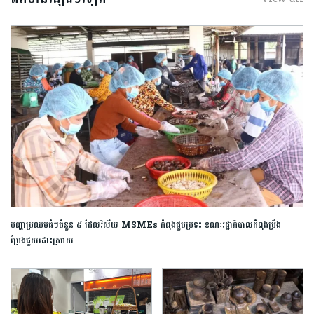
បញ្ហាប្រឈមធំៗចំនួន ៥ ដែលវិស័យ MSMEs កំពុងជួបប្រទះ ខណៈរដ្ឋាភិបាលកំពុងប្រឹង
ប្រែងជួយដោះស្រាយ