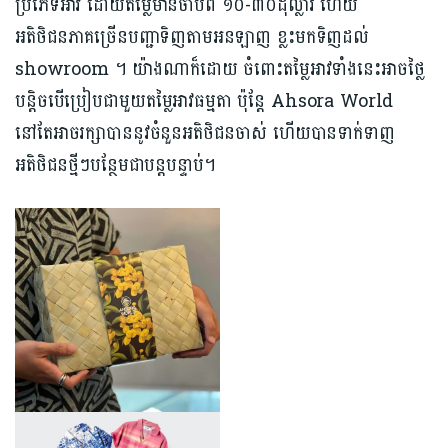
ប្រភេទអាវ ដោយតម្លៃមានចាប់ពី ១០-៣០ដុល្លារ ហើយ
អតិថិជនភាគច្រើនបញ្ជាទិញតាមអនឡាញ ខ្លះមកទិញដល់
showroom ។ យ៉ាងណាក៏ដោយ ចំពោះតម្លៃអាវទាំងនេះអាចថ្លៃ
បន្តិចបើប្រៀបជាមួយតម្លៃអាវធម្មតា ប៉ុន្តែ Ahsora World
នៅតែអាចរក្សាបាននូវចំនួនអតិថិជនចាស់ ហើយបានទាក់ទាញ
អតិថិជនថ្មីៗបន្ថែមជាបន្តបន្ទាប់។