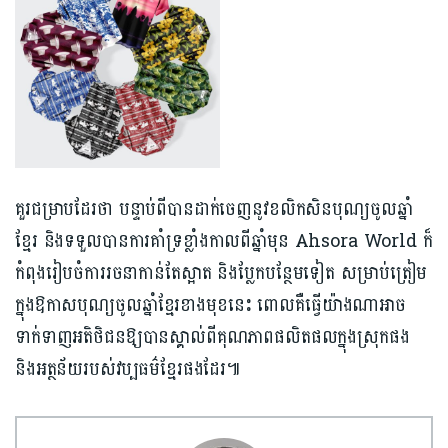
គួរជម្រាបដែរថា បន្ទាប់ពីបានដាក់ចេញនូវខលិកសិនបុណ្យចូលឆ្នាំ
ខ្មែរ និងទទួលបានការគាំទ្រខ្លាំងកាលពីឆ្នាំមុន Ahsora World ក៏
កំពុងរៀបចំការរចនាកាន់តែស្អាត និងប្លែកបន្ថែមទៀត សម្រាប់ត្រៀម
ក្នុងឱកាសបុណ្យចូលឆ្នាំខ្មែរខាងមុខនេះ ពោលគឺធ្វើយ៉ាងណាអាច
ទាក់ទាញអតិថិជនឱ្យបានស្គាល់ពីគុណភាពផលិតផលក្នុងស្រុកផង
និងអត្ថន័យរបស់វប្បធម៌ខ្មែរផងដែរ៕