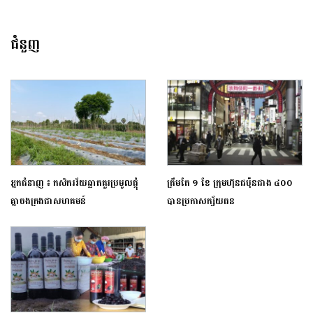
ជំនួញ
អ្នកជំនាញ ៖ កសិករវ័យឆ្លាតគួរប្រមូលផ្ដុំ
ត្រឹមតែ ១ ខែ ក្រុមហ៊ុនជប៉ុនជាង ៤០០
គ្នាចងក្រងជាសហគមន៍
បានប្រកាសក្ស័យធន