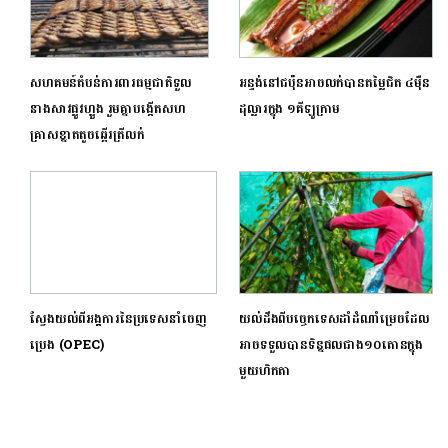
សហគមន៍តំបន់ការពារធម្មជាតិទួល
អន្ទង់នៅជប៉ុនអាចលក់បានតម្លៃជិត ៤ម៉ឺន
នាងសាវផ្លូវហ្លួង រួមគ្នាបង្កើតសហ
ដុល្លារក្នុង ១គីឡូក្រាម
គ្រាសខ្នាតតូចឆ្អើរត្រីលក់
ស្វែងយល់ពីអង្គការនៃប្រទេសនាំចេញ
យល់ដឹងពីបច្ចេកទេសដាំដំណាំម្រេចដែល
ប្រេង (OPEC)
អាចទទួលបានទិន្នផលជាង១០តោនក្នុង
មួយហិកតា