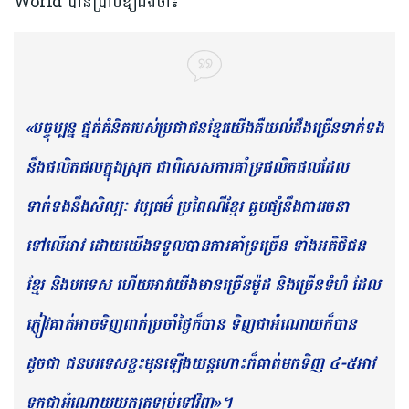
World បានប្រាប់ឱ្យដឹងថា៖
«បច្ចុប្បន្ន ផ្នត់គំនិតរបស់ប្រជាជនខ្មែរយើងគឺយល់ដឹងច្រើនទាក់ទង
នឹងផលិតផលក្នុងស្រុក ជាពិសេសការគាំទ្រផលិតផលដែល
ទាក់ទងនឹងសិល្បៈ វប្បធម៌ ប្រពៃណីខ្មែរ គួបផ្សំនឹងការរចនា
ទៅលើអាវ ដោយយើងទទួលបានការគាំទ្រច្រើន ទាំងអតិថិជន
ខ្មែរ និងបរទេស ហើយអាវយើងមានច្រើនម៉ូដ និងច្រើនទំហំ ដែល
ភ្ញៀវគាត់អាចទិញពាក់ប្រចាំថ្ងៃក៏បាន ទិញជាអំណោយក៏បាន
ដូចជា ជនបរទេសខ្លះមុនឡើងយន្តហោះក៏គាត់មកទិញ ៤-៥អាវ
ទុកជាអំណោយយកត្រឡប់ទៅវិញ»។