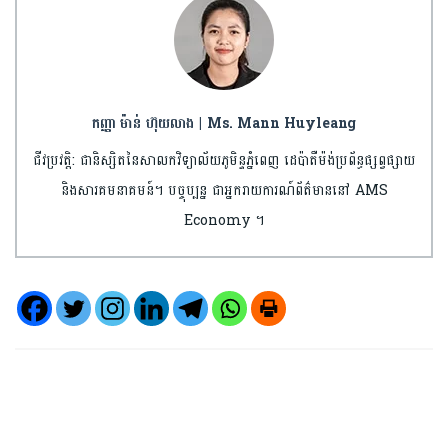
កញ្ញា ម៉ាន់ ហ៊ុយលាង | Ms. Mann Huyleang
ជីវប្រវត្តិ: ជានិស្សិតនៃសាលកវិទ្យាល័យភូមិន្ទភ្នំពេញ ដេប៉ាតឺម៉ង់ប្រព័ន្ធផ្សព្វផ្សាយ
និងសារគមនាគមន៍។ បច្ចុប្បន្ន ជាអ្នករាយការណ៍ព័ត៌មាននៅ AMS
Economy ។