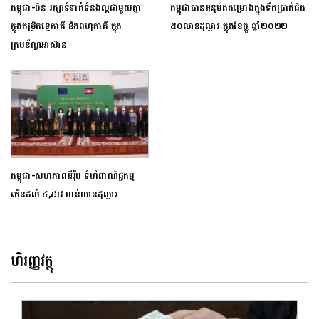
កម្ពុជា-ចិន រក្សាទំនាក់ទំនងល្អជាមួយគ្នា
កម្ពុជាបានអនុម័តគម្រោងក្នុងទឹកប្រាក់ជិត
ក្នុងកម្រិតទ្វេភាគី និងពហុភាគី ក្នុង
៥០លានដុល្លារ ក្នុងខែធ្នូ ឆ្នាំ២០២២
ក្របខ័ណ្ឌអាស៊ាន
កម្ពុជា-សហភាព​អឺរ៉ុប ទំហំពាណិជ្ជកម្ម
កើនដល់ ៤,៩៨ ពាន់​លាន​ដុល្លារ
ហិរញ្ញវត្ថុ