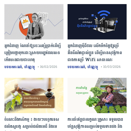
អ្នកជំនាញ ណែនាំឱ្យចេះសន្សំប្រាក់ដើម្បី
អ្នកជំនាញឌីជីថល លើកទឹកចិត្តឱ្យប្រើ
ត្រៀមបង្កាទុកដោះស្រាយបញ្ហាដែលអាច
អ៊ីនធឺណិតផ្ទាល់ខ្លួន ដើម្បីមានសុវត្ថិភាព
កើតមានជាយថាហេតុ
ជាងការប្រើ Wifi​ សាធារណៈ
,
,
បទយកការណ៍
ហិរញ្ញវត្ថុ
បទយកការណ៍
ហិរញ្ញវត្ថុ
• 16/02/2026
• 10/03/2026
ចំណេះដឹងកសិកម្ម ៖ ងាយៗបច្ចេកទេស
ការដាំបន្លែជាលក្ខណៈគ្រួសារ ទទួលបាន
ផលិតស្កររងូ សម្រាប់ផលិតមេជី និងមេ
បន្លែសុវត្ថិភាពសម្រាប់ទទួលទានផង និង