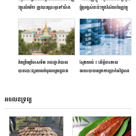
វត្ថុលើកទី២ ត្រូវបានប្រារព្ធទៅយ៉ាង
ផ្តុំតួអង្គសំខាន់ៗក្នុងវិស័យហិរញ្ញវត្ថុ
រលូនស្របតាមការគ្រោងទុក
បញ្ជ្រាបការយល់ដឹងផ្នែកហិរញ្ញវត្ថុដល់
ប្រជាជនទូទាំងប្រទេស
គិតត្រឹមត្រីមាសទី៣ រាជរដ្ឋាភិបាល
ស្វែងយល់ ៖ តើអ្វីជាគោល
បានបោះផ្សាយលក់មូលបត្ររដ្ឋជាង
នយោបាយអត្រាការប្រាក់អវិជ្ជមាន
៤៤ លានដុល្លារ
(NIRP)
អចលនទ្រព្យ