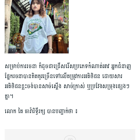
សម្រាប់ការរចនា ក៏ដូចជាជ្រើសរើសប្រភេទកំណាត់អាវ អ្នកជំនាញ
ផ្នែករចនាបានគិតគូរច្រើនទៅលើតម្រូវការអតិថិជន ដោយសារ
អតិថិជនខ្លះចង់បានសាច់ស្ដើង សាច់ក្រាស់ ឬប្រវែងសម្រុងផ្សេងៗ
គ្នា។
លោក តៃ ធារ៉ារិទ្ធីរក្ស បានបញ្ជាក់ថា ៖