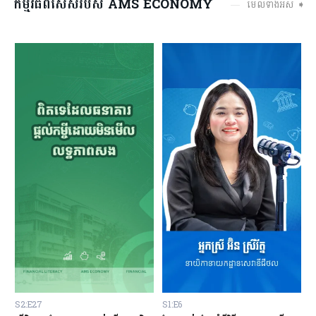
កម្មវិធីពិសេសរបស់ AMS ECONOMY
មើលទាំងអស់ ➧
S2:E27
S1:E6
S