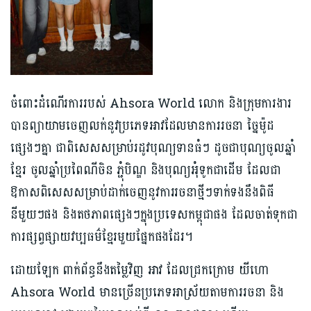
ចំពោះដំណើរការរបស់ Ahsora World លោក និងក្រុមការងារ
បានព្យាយាមចេញលក់នូវប្រភេទអាវដែលមានការរចនា ច្នៃម៉ូដ
ផ្សេងៗគ្នា ជាពិសេសសម្រាប់រដូវបុណ្យទានធំៗ ដូចជាបុណ្យចូលឆ្នាំ
ខ្មែរ ចូលឆ្នាំប្រពៃណីចិន ភ្ជុំបិណ្ឌ និងបុណ្យអុំទូកជាដើម ដែលជា
ឱកាសពិសេសសម្រាប់ដាក់ចេញនូវការរចនាថ្មីៗទាក់ទងនឹងពិធី
នីមួយៗផង និងតថភាពផ្សេងៗក្នុងប្រទេសកម្ពុជាផង ដែលចាត់ទុកជា
ការផ្សព្វផ្សាយវប្បធម៌ខ្មែរមួយផ្នែកផងដែរ។
ដោយឡែក ពាក់ព័ន្ធនឹងតម្លៃវិញ អាវ ដែលជ្រកក្រោម យីហោ
Ahsora World មានច្រើនប្រភេទអាស្រ័យតាមការរចនា និង