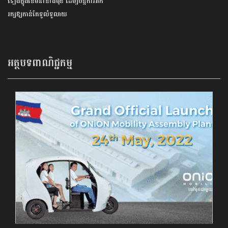
ឡើងក្នុងខែមីនាខាងមុខ ដើម្បីបន្តការអភិ
រក្សឱ្យកាន់តែទូលំទូលាយ
អត្ថបទពាណិជ្ជកម្ម