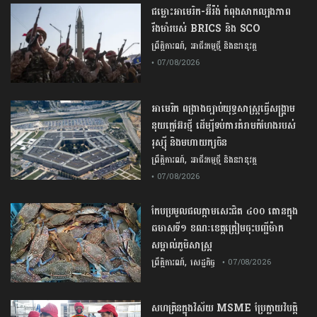
ជម្លោះ​អាមេរិក​-​អ៊ីរ៉ង់​ ​កំពុង​សាកល្បង​ភាព​
រឹងមាំ​របស់​ ​BRICS​ ​និង​ ​SCO​
,
ព្រឹត្តិការណ៍
អាជីវកម្មថ្មី និងនវានុវត្ត
• 07/08/2026
​អាមេរិក​ ពង្រាងច្បាប់​យុទ្ធសាស្ត្រ​ធ្វើ​សង្គ្រាម​
នុយក្លេអ៊ែរ​ថ្មី ដើម្បីទប់ការគំរាមកំហែងរបស់​
រុស្ស៊ី និងមហាយក្សចិន
,
ព្រឹត្តិការណ៍
អាជីវកម្មថ្មី និងនវានុវត្ត
• 07/08/2026
កែប​ប្រមូល​ផល​ក្តាម​សេះ​ជិត​ ​៤០០ ​តោន​ក្នុង​
ឆមាស​ទី​១​ ​ខណៈ​ខេត្ត​ត្រៀម​ចុះបញ្ជី​ម៉ាក​
សម្គាល់​ភូមិសាស្ត្រ​
,
ព្រឹត្តិការណ៍
សេដ្ឋកិច្ច
• 07/08/2026
សហគ្រិនក្នុងវិស័យ MSME ប្រែក្លាយវិបត្តិ