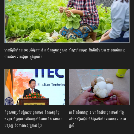
មានដីត្រឹមតែ៣០០០ម៉ែត្រការ៉េ កសិករ​មួយគ្រួសារ ដាំដុះ​បន្លែចម្រុះ និងចិញ្ចឹម​សត្វ អាច​រក​ចំណូល
បានជិត​១ពាន់​ដុល្លារ​ក្នុងមួយខែ
កិច្ចសហប្រតិបត្តិការបច្ចេកទេស និងសេដ្ឋកិច្ច
កាន់តែចំណេញ ៖ មកដឹងពីបច្ចេកទេសកែច្នៃ
ឥណ្ឌា ជំរុញការលើកកម្ពស់ចំណេះដឹង ធនធាន
សំបកស៊ុតធ្វើជាជីកំប៉ុសទឹកដែលមានគុណភាព
មនុស្ស និងកាលានុវត្តភាពថ្មីៗ
ខ្ពស់