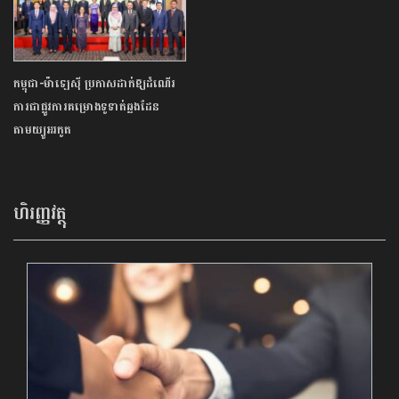
កម្ពុជា-ម៉ាឡេស៊ី ប្រកាសដាក់ឱ្យដំណើរ
ការជាផ្លូវការគម្រោងទូទាត់ឆ្លងដែន
តាមយ្យូអរកូត
ហិរញ្ញវត្ថុ