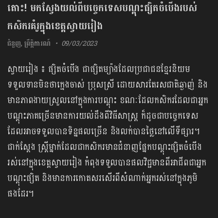
តោះ! មកស្វែងយល់ពីបច្ចេកទេសបណ្តុះ​ផ្សិតចំ​បើងរបស់
កសិករគំរូក្នុងខេត្តស្វាយរៀង
ជំនួញ
,
ព្រឹត្តិការណ៍
09/03/2023
ស្វាយរៀង ៖ ផ្សិតចំបើង ជាផ្សិតម្យ៉ាងដែលប្រជាជនខ្មែរនិយម
ទទួលទានមិនថាក្មេងចាស់ ប្រុសស្រី ដោយសារតែរសជាតិឆ្ងាញ់ និង
មានភាពងាយស្រួលនៅក្នុងការបណ្ដុះ ខណៈដែលកសិករដែលជាអ្នក
បណ្តុះភាគច្រើនមានការយល់ដឹងពីវិធីសាស្ត្រ ក៏ដូចជាបច្ចេកទេស
ដែលអាចទទួលបានទិន្នផលច្រើន និងលក់បានថ្លៃនៅលើទីផ្សារ។
ជាក់ស្ដែង ស្ត្រីម្នាក់ដែលជាកសិករមានជំនាញផ្នែកបណ្តុះផ្សិតចំបើង
រស់នៅក្នុងខេត្តស្វាយរៀង កំពុងទទួលបានផលវិជ្ជមានពីអាជីពជាអ្នក
បណ្តុះផ្សិត និងមានការកោតសរសើរពីសំណាក់អ្នករស់នៅក្នុងភូមិ
ផងដែរ។