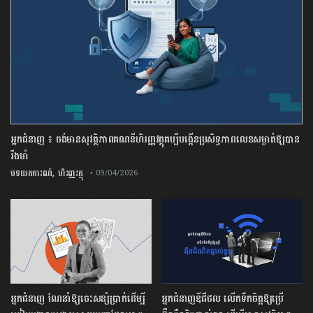
អ្នកជំនាញ ៖ ចង់មានសុវត្ថិភាពគណនីហិរញ្ញវត្ថុគប្បីបង្កើនប្រសិទ្ធភាពលេខសម្ងាត់ឱ្យបាន
រឹងមាំ
,
បទយកការណ៍
ហិរញ្ញវត្ថុ
• 09/04/2026
អ្នកជំនាញ ណែនាំឱ្យចេះសន្សំប្រាក់ដើម្បី
អ្នកជំនាញឌីជីថល លើកទឹកចិត្តឱ្យប្រើ