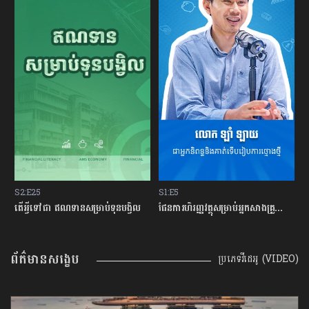
S2:E25
S1:E5
S
្លះ មុនសម្រេចចិត្តខ្ចីលុយនៅធនាគារ?
តើអ្វីទៅជា​ ឥណទានសម្រាប់ទុនបង្វិល
ផែនការហិរញ្ញវត្ថុសម្រាប់អ្នកសាងគ្រួសារថ្មីថ្មោង
ព័ត៌មានសង្ខេប
ប្រភេទវីដេអូ (VIDEO)