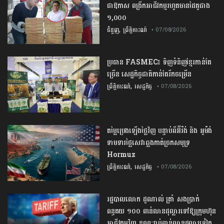
ជាឱកាស ពង្រីកអាជីវកម្មរហូតមានដៃគូជាង
១,០០០
,
ជំនួញ
ព្រឹត្តិការណ៍
• 07/08/2026
ប្រធាន​​ ​FASMEC​៖​ ​ទិញ​ទំនិញ​ខ្មែរ​កាន់តែ​
ច្រើន​ ​សេដ្ឋកិច្ច​ជាតិ​កាន់តែ​រីកចម្រើន​
,
ព្រឹត្តិការណ៍
សេដ្ឋកិច្ច
• 07/08/2026
តម្លៃប្រេងឡើងថ្លៃវិញ បន្ទាប់ពីអ៊ីរ៉ង់ និង អូម៉ង់
ទាមទារថ្លៃសេវាឆ្លងកាត់ច្រកសមុទ្រ
Hormuz
,
ព្រឹត្តិការណ៍
សេដ្ឋកិច្ច
• 07/08/2026
រដ្ឋបាលលោក ដូណាល់ ត្រាំ សងប្រាក់
ពន្ធគយ ១០០ ពាន់លានដុល្លារទៅឱ្យក្រុមហ៊ុន
អាជីវកម្មវិញ ខណៈរាប់ពាន់លានដុល្លារទៀត