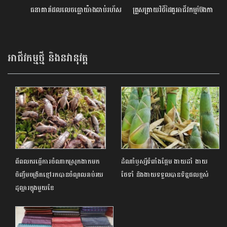
ធនាគារដែលលេចធ្លោយ៉ាងឆាប់រហ័ស
ត្រួសត្រាយវិថីដៃគូអាជីវកម្មប៊ែងកា
ក្នុងវិស័យហិរញ្ញវត្ថុ
សួរេននៅកម្ពុជារវាង ហ្វតតេ និង
អេ អឹម ខេ
អាជីវកម្មថ្មី និងនវានុវត្ត
ពីពលករធ្វើការចំណាកស្រុកងាកមក
ដំណាំឫស្សីទំពាំងផ្អែម ងាយដាំ ងាយ
ចិញ្ចឹមចង្រិតខ្មៅរកបានចំណូលរាប់រយ
ថែទាំ និងងាយទទួលបានទិន្នផលខ្ពស់
ដុល្លារក្នុងមួយខែ