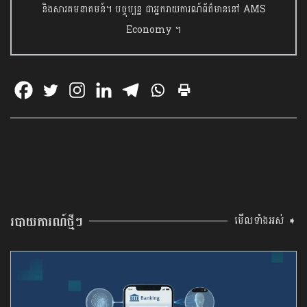
និងសារគមនាគមន៍។ បច្ចុប្បន្ន ជាអ្នករាយការណ៍ព័ត៌មាននៅ AMS
Economy ។
របាយការណ៍ថ្មីៗ
មើលទាំងអស់ ➧