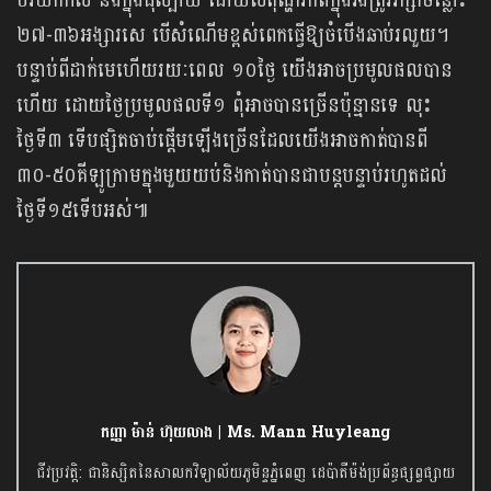
បរិយាកាស និងក្នុងដុំល្បាយ ដោយសីតុណ្ហភាពក្នុងរងត្រូវរក្សាចន្លោះ
២៧-៣៦អង្សារសេ បើសំណើមខ្ពស់ពេកធ្វើឱ្យចំបើងឆាប់រលួយ។
បន្ទាប់ពីដាក់មេហើយរយៈពេល ១០ថ្ងៃ យើងអាចប្រមូលផលបាន
ហើយ ដោយថ្ងៃប្រមូលផលទី១ ពុំអាចបានច្រើនប៉ុន្មានទេ លុះ
ថ្ងៃទី៣ ទើបផ្សិតចាប់ផ្ដើមឡើងច្រើនដែលយើងអាចកាត់បានពី
៣០-៥០គីឡូក្រាមក្នុងមួយយប់និងកាត់បានជាបន្តបន្ទាប់រហូតដល់
ថ្ងៃទី១៥ទើបអស់៕
កញ្ញា ម៉ាន់ ហ៊ុយលាង | Ms. Mann Huyleang
ជីវប្រវត្តិ: ជានិស្សិតនៃសាលកវិទ្យាល័យភូមិន្ទភ្នំពេញ ដេប៉ាតឺម៉ង់ប្រព័ន្ធផ្សព្វផ្សាយ