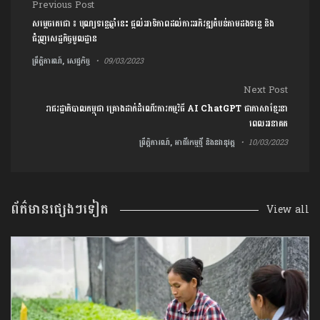
Post navigation
Previous Post
សម្ដេចតេជោ ៖ បុណ្យទន្លេឆ្នាំនេះ ផ្ដល់អាទិភាពដល់ការអភិវឌ្ឍតំបន់តាមដងទន្លេ និង
ជំរុញសេដ្ឋកិច្ចមូលដ្ឋាន
ព្រឹត្តិការណ៍, សេដ្ឋកិច្ច
09/03/2023
Next Post
រាជរដ្ឋាភិបាលកម្ពុជា គ្រោងដាក់ដំណើរការកម្មវិធី AI ChatGPT ជាភាសាខ្មែរនា
ពេលអនាគត
ព្រឹត្តិការណ៍, អាជីវកម្មថ្មី និងនវានុវត្ត
10/03/2023
ព័ត៌មានផ្សេងៗទៀត
View all