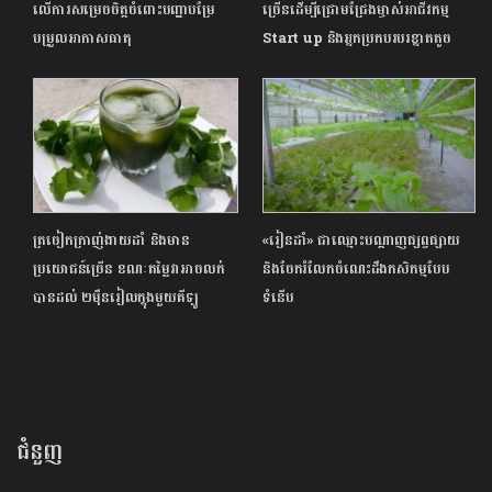
លើការសម្រេចចិត្តចំពោះបញ្ហាបម្រែ
ច្រើនដើម្បីជ្រោមជ្រែងម្ចាស់អាជីវកម្ម
បម្រួលអាកាសធាតុ
Start up និងអ្នកប្រកបរបរខ្នាតតូច
ត្រចៀកក្រាញ់ងាយដាំ និងមាន
«រៀនដាំ» ជាឈ្មោះបណ្តាញផ្សព្វផ្សាយ
ប្រយោជន៍ច្រើន ខណៈតម្លៃវាអាចលក់
និងចែករំលែកចំណេះដឹងកសិកម្មបែប
បានដល់ ២ម៉ឺនរៀលក្នុងមួយគីឡូ
ទំនើប
ជំនួញ