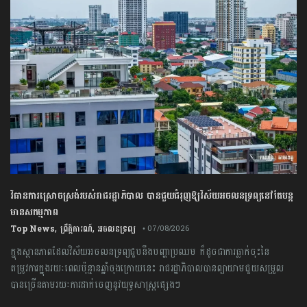
វិធានការស្រោចស្រង់របស់រាជរដ្ឋាភិបាល​ បាន​ជួយ​ជំរុញឱ្យវិស័យ​អចលនទ្រព្យនៅតែបន្ត​
មានសកម្មភាព
,
,
Top News
ព្រឹត្តិការណ៍
អចលនទ្រព្យ
• 07/08/2026
ក្នុងស្ថានភាពដែលវិស័យអចលនទ្រព្យ​ជួបនឹង​បញ្ហាប្រឈម ក៏ដូចជាការធ្លាក់​ចុះនៃ
តម្រូវការ​ក្នុងរយៈពេល​ប៉ុន្មានឆ្នាំចុងក្រោយនេះ​ រាជរដ្ឋាភិបាល​បាន​ព្យាយាម​ជួយសម្រួល​
បានច្រើនតាមរយៈការដាក់ចេញនូវយុទ្ធសាស្ត្រផ្សេងៗ