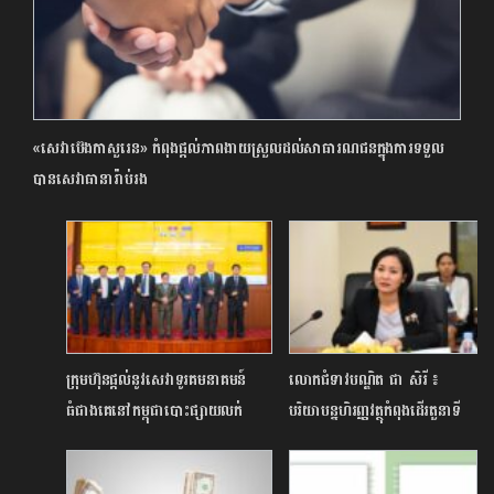
«សេវាប៊េងកាសួរេន» កំពុងផ្តល់ភាពងាយស្រួលដល់សាធារណជនក្នុងការទទួល
បានសេវាធានារ៉ាប់រង
ក្រុមហ៊ុនផ្តល់នូវសេវាទូរគមនាគមន៍
លោកជំទាវបណ្ឌិត ជា សិរី ៖
ធំជាងគេនៅកម្ពុជាបោះផ្សាយលក់
បរិយាបន្នហិរញ្ញវត្ថុកំពុងដើរតួនាទី
មូលបត្រកម្មសិទ្ធិលើកដំបូង
យ៉ាងសំខាន់ក្នុងការជំរុញកំណើន
សេដ្ឋកិច្ច