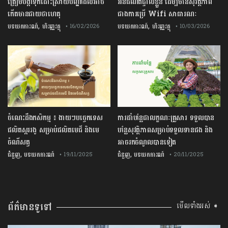
ត្រៀមបង្កាទុកដោះស្រាយបញ្ហាដែលអាច
អ៊ីនធឺណិតផ្ទាល់ខ្លួន ដើម្បីមានសុវត្ថិភាព
កើតមានជាយថាហេតុ
ជាងការប្រើ Wifi​ សាធារណៈ
,
,
បទយកការណ៍
ហិរញ្ញវត្ថុ
បទយកការណ៍
ហិរញ្ញវត្ថុ
• 16/02/2026
• 10/03/2026
ចំណេះដឹងកសិកម្ម ៖ ងាយៗបច្ចេកទេស
ការដាំបន្លែជាលក្ខណៈគ្រួសារ ទទួលបាន
ផលិតស្កររងូ សម្រាប់ផលិតមេជី និងមេ
បន្លែសុវត្ថិភាពសម្រាប់ទទួលទានផង និង
ចំណីសត្វ
អាចរកចំណូលបានទៀត
,
,
ជំនួញ
បទយកការណ៍
ជំនួញ
បទយកការណ៍
• 19/11/2025
• 20/11/2025
ព័ត៌មានទូទៅ
មើលទាំងអស់ ➧