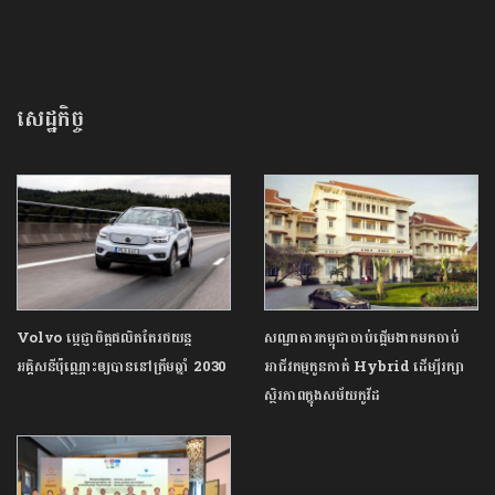
សេដ្ឋកិច្ច
Volvo ប្តេជ្ញាចិត្តផលិតតែរថយន្ត
សណ្ឋាគារកម្ពុជាចាប់ផ្តើមងាកមកចាប់
អគ្គិសនីប៉ុណ្ណោះឲ្យបាននៅត្រឹមឆ្នាំ 2030
អាជីវកម្មកូនកាត់ Hybrid ដើម្បីរក្សា
ស្ថិរភាពក្នុងសម័យកូវីដ