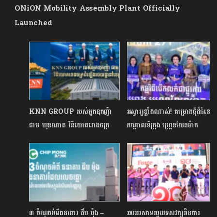
ONiON Mobility Assembly Plant Officially
Launched
KNN GROUP របស់អ្នកឧកញ៉ា​
អស្ចារ្យខ្លាំងណាស់! គម្រោងថ្មីដ៏ធំនៅ
ជាម ឃុនណាត​ វិនិយោគរោងចក្រ
កណ្តាលទីក្រុង ហ្រ្គេនលែនម៉ាក
ដំឡើងរថយន្តនៅខេត្តកណ្តាល
២៧១ របស់ ជីប ម៉ុង លែន
ប្រកាសបើកលក់ជាផ្លូវការហើយ
៣ ចំណុចអំពីធនាគារ ជីប ម៉ុង –
អបអរសាទរមួយទសវត្សរ៍នៃការ