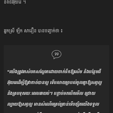
និងជីអ៊ុយរេ ។
អ្នកស្រី ឡឹក សារឿន បានបញ្ជាក់ថា ៖
“យើងត្រូវរកសំបកសណ្ដែកដោយចាក់ទឹកឱ្យសើម និងបន្ថែមជី
អ៊ុយរេដើម្បីឱ្យវាកាច់បានល្អ ទើបលាយច្របល់ចូលគ្នាឱ្យសព្វល្អ
និងគ្របទុករយៈពេល៣យប់។ បន្ទាប់មកបើកមើល ជ្រោយ
ល្បាយឱ្យសព្វល្អ មានសំណើមគ្រប់គ្រាន់ទើបផ្សិតយើងទទួល