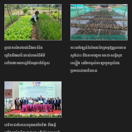
ប្រជាកសិករយល់ដឹងកាន់តែ
ការអភិវឌ្ឍន៍វិស័យវារីវប្បកម្មឱ្យស្របតាម
ច្រើនពីផលប៉ះពាល់របស់ជីគីមី
ស្តង់ដារ នឹងអាចបន្តការធានាសន្តិសុខ
ហើយងាកមកប្រើជីធម្មជាតិជំនួស
ស្បៀង លើកកម្ពស់ការប្រកួតប្រជែង
ប្រកបដោយចីរភាព
វេទិកាជាតិកេសរកូលលើកទី៣ នឹងធ្វើ