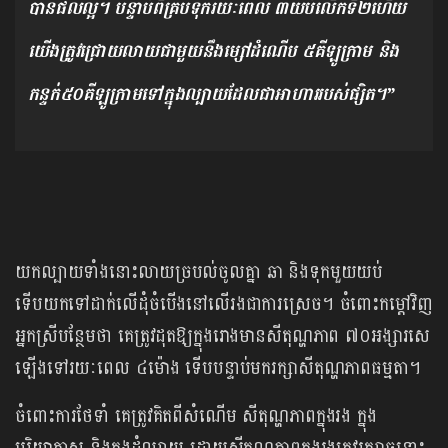
បានផលល្អ។ បន្ទាប់ពីគ្របទុករយៈពេល ៣យប់លើកទី២ហើយ
យើងត្រូវជ្រោយលាយជាមួយនឹងម្សៅដំណើប ៥គីឡូក្រាម និង
កន្ទក់៥០គីឡូក្រាមទៅក្នុងល្បាយដែលជាអាហាររបស់ផ្សិត។”
យកល្បាយទាំងនោះលាយច្របល់ចូលគ្នា ឆា និងទុកមួយយប់
ទើបយកទៅដាក់លើដុំចំបើងនៅលើរងជាការស្រេច។ ចំពោះកម្ដៅវិញ
អ្នកស្រីបន្ថែមថា គេត្រូវដុតឱ្យក្នុងរោងមានសីតុណ្ហភាព ៧០អង្សារសេ
ឡើងទៅរយៈពេល ៤ម៉ោង ទើបបន្ទាប់មករក្សាសីតុណ្ហភាពធម្មតា។
ចំពោះការថែទាំ គេត្រូវគិតពីសំណើម​ សីតុណ្ហភាពក្នុងរង ក្នុង