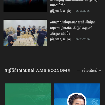
កំពុងជាប់គាំង
,
ព្រឹត្តិការណ៍
សេដ្ឋកិច្ច
• 06/08/2026
សហគ្រាសកែច្នៃគ្រាប់ស្វាយចន្ទី ស្ទឹងត្រែង
កំពុងមមាញឹកផលិត ដើម្បីនាំចេញទៅ
អង់គ្លេស និងជប៉ុន
,
ព្រឹត្តិការណ៍
សេដ្ឋកិច្ច
• 06/08/2026
កម្មវិធីពិសេសរបស់ AMS ECONOMY
មើលទាំងអស់ ➧