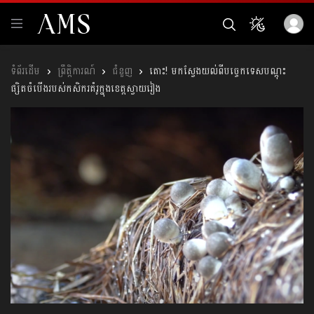
ព្រឹត្តិការណ៍
ជំនួញ
តោះ! មកស្វែងយល់ពីបច្ចេកទេសបណ្តុះ​
ផ្សិតចំ​បើងរបស់កសិករគំរូក្នុងខេត្តស្វាយរៀង