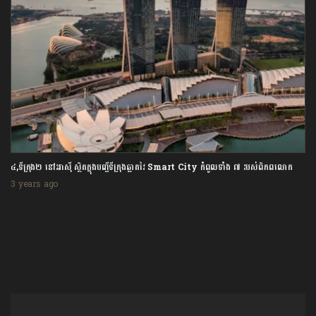
៤,ទីក្រុង២ នៅអាស៊ី ស្ថិតក្នុងបញ្ជីទីក្រុងឆ្លាតវៃ Smart City កំពូលទាំង ៧ របស់ពិភពលោក
3 years ago