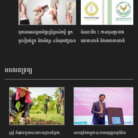
មុនពេលសម្រេចចិត្តប្រើប្រាស់កម្ចី អ្នក
ចំណេះដឹង ៖ ភាពខុសគ្នារវាង
គួររៀបចំខ្លួន និងសិក្សា ៤ចំណុចឱ្យបាន
ធនាគារជាតិ និងរតនាគារជាតិ
ច្បាស់
អចលនទ្រព្យ
ស្ត្រី កំពុងទទួលបានការជ្រោមជ្រែង
សហគ្រិនកម្ពុជាបានបញ្ចេញកម្មវិធីជា