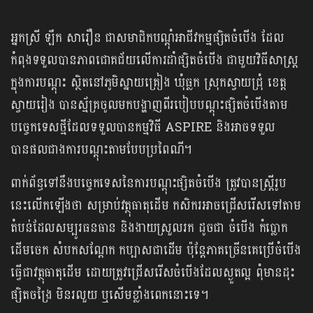
អ្នកស្រី ឡឹក សារឿន ជាសមាជិកបណ្តុំអាជីវកម្មផ្សិតចំបើង ដែល
កំពុងទទួលបានភាពជោគជ័យលើការដាំផ្សិតចំបើង ជាមួយវិធីសាស្ត្រ
ក្នុងការបណ្តុះ ស្ថិតនៅភូមិស្នាយគ្រៀង ឃុំធ្លក ស្រុកស្វាយជ្រុំ ខេត្ត
ស្វាយរៀង បានស្ម័គ្រចូលមក​បង្ហាញពីរបៀបបណ្តុះផ្សិតចំបើងតាម
បច្ចេកទេសថ្មីដែលទទួលបានកម្មវិធី ASPIRE និងអាចទទួល
បានផលជាងការបណ្តុះតាមបែបប្រពៃណី។
ពាក់ព័ន្ធទៅនឹងបច្ចេកទេសនៃការបណ្តុះផ្សិតចំបើង ត្រូវបានស្ត្រីរូប
នេះលើកឡើងថា សម្រាប់វត្ថុធាតុដើម កសិករអាចជ្រើសរើសទៅតាម
តំបន់ដែលសម្បូរធនធាន និងងាយស្រួលរក ដូចជា ចំបើង កំប្លោក
ដើមចេក សំបកសណ្ដែក កប្បាសជាដើម ប៉ុន្តែភាគច្រើនគេប្រើចំបើង
ធ្វើជាវត្ថុធាតុដើម ដោយត្រូវជ្រើសរើសចំបើងដែលស្ងួតល្អ ពុំមានដុះ
ផ្សិតចង្រៃ មិនរលួយ ឬសើមខ្លាំងពេកនោះទេ។