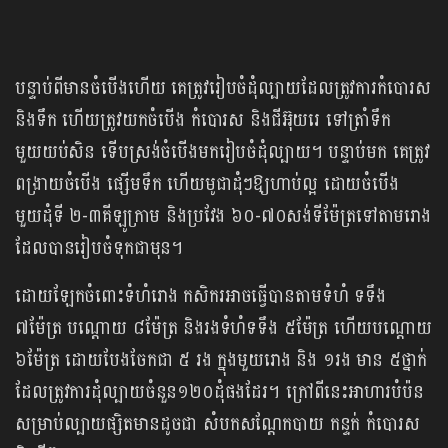
បន្ទាប់ពីមានចំបើងហើយ គេត្រូវរៀបចំដុំល្បាយដែលត្រូវការកំបោរស
និងទឹក ហើយត្រូវយកចំបើង កំបោរស និងជីអ៊ុយរេ ទៅត្រាំទឹក
មួយយប់សិន ទើបស្រង់ចំបើងមករៀបចំដុំល្បាយ។ បន្ទាប់មក គេត្រូវ
ពង្រាយចំបើង ផ្សើមទឹក ហើយមូជាដុំៗឱ្យហាប់ល្អ ដោយចំបើង
មួយដុំទី ២-៣គីឡូក្រាម និងប្រវែង ៦០-៧០សង់ទីម៉ែត្រទៅតាមរោង
ដែលបានរៀបចំទុកជាមុន។
ដោយឡែកចំពោះទំហំរោង កសិករអាចធ្វើបានតាមទំហំ ទទឹង
៧ម៉ែត្រ បណ្ដោយ ៨ម៉ែត្រ និងរងទំហំទទឹង ៥ម៉ែត្រ ហើយបណ្ដោយ
៦ម៉ែត្រ ដោយបែងចែកជា ៥ រង ក្នុងមួយរោង និង ១រង មាន ៥ថ្នាក់
ដែលត្រូវការដុំល្បាយចំនួន១២០ដុំផងដែរ។ ក្រៅពីនេះអាហារបំប៉ន
សម្រាប់ល្បាយផ្សិតមានដូចជា សំបកសណ្ដែកបាយ កន្ទក់ កំបោរស