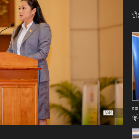
ហិរ
ធនាគ
វត្ថ