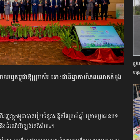
ផ្ល
មិថុ
ីវភាពពលរដ្ឋកម្ពុជាឱ្យប្រសើរ ទោះជានិន្នាការ​ពិភពលោក​កំពុង
ិរញ្ញវត្ថុកម្ពុជាបានរៀបចំនូវសន្និសីទប្រចាំឆ្នាំ ក្រោមប្រធានបទ
ភាព និងដំណើរវិវឌ្ឍន៍នៃ​វិស័យ»។