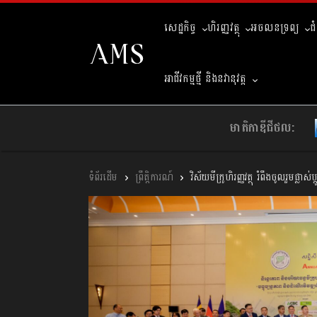
សេដ្ឋកិច្ច
ហិរញ្ញវត្ថុ
អចលនទ្រព្យ
ជ
អាជីវកម្មថ្មី និងនវានុវត្ត
មាតិកាឌីជីថល:
ព្រឹត្តិការណ៍
វិស័យមីក្រូហិរញ្ញវត្ថុ រំពឹងចូលរួមផ្ល