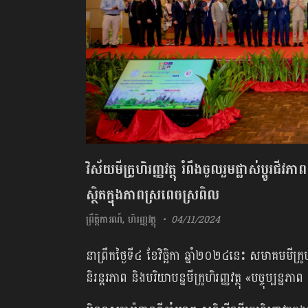
វិស័យមីក្រូហិរញ្ញវត្ថុ រំពឹងចូលរួមផ្លាស់ប្ដូរជ
ស្ថិត​ក្នុងភាពស្រពេចស្រពិល
ព្រឹត្តិការណ៍
,
ហិរញ្ញវត្ថុ
04/11/2024
នាព្រឹកថ្ងៃទី៤ ខែវិច្ឆិកា ឆ្នាំ២០២៤នេះ សមាគមមីក្រូហ
និរន្តរភាព និងបរិយាបន្នមីក្រូហិរញ្ញវត្ថុ «បច្ចុប្បន្ន