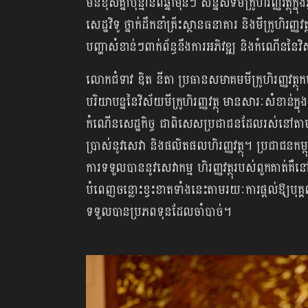
មិនខុសគ្នាប៉ុន្មានពីឆ្នាំមុនៗ សន្និសីទមីក្រូហិរញ្ញវត្ថ
សេដ្ឋវិទូ ថ្នាក់ដឹកនាំគ្រឹះស្ថានធនាគារ និងមីក្រូហិរញ្ញវត្ថ
បញ្ហាសំខាន់ៗពាក់ព័ន្ធនឹងការអភិវឌ្ឍ និងកំណើននៃវិស័យ​
លោកជំទាវ ឌិត នីតា ប្រធានសមាគមមីក្រូហិរញ្ញវត្ថុកម
បរិយាបន្ននៃវិស័យមីក្រូហិរញ្ញវត្ថុ មានសារៈសំខាន់​ក្នុ
កំណើនសេដ្ឋកិច្ច ជាពិសេស​ប្រជាជនដែលរស់នៅតា
ប្រាស់​នូវសេវា និងផលិតផលហិរញ្ញវត្ថុ។ ប្រជា
ការទទួលបាននូវសេវាកម្ម ហិរញ្ញវត្ថុរបស់ពួកគាត់គឺនៅម
បំពេញចន្លោះខ្វះខាតទាំងនេះតាមរយៈការផ្តល់ឱ្យ​បុគ្គល
ទទួលបានប្រភពទុន​ដែលចាំបាច់។