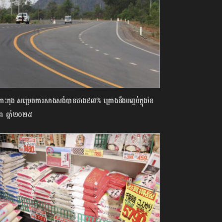
ូវកោះកុង សម្រេចការសាងសង់បានជាង៩៧% គ្រោងនឹងបញ្ចប់ក្នុងខែ
នា ឆ្នាំ២០២៥