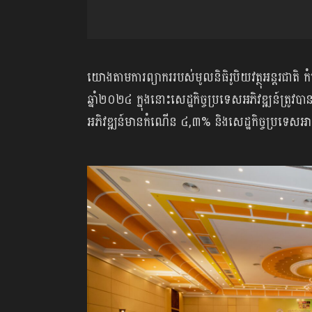
យោងតាមការព្យាកររបស់មូលនិធិរូបិយវត្ថុអន្តរជាតិ
ឆ្នាំ២០២៤ ក្នុងនោះសេដ្ឋកិច្ចប្រទេសអភិវឌ្ឍន៍ត្
អភិវឌ្ឍន៍មានកំណើន ៤,៣% និងសេដ្ឋកិច្ចប្រទេ