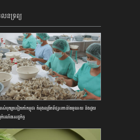
លនទ្រព្យ
យសំបុកត្រចៀកកាំកម្ពុជា កំពុងពង្រីកទីផ្សារកាន់តែទូលាយ និងជួយ
ញកំណើនសេដ្ឋកិច្ច