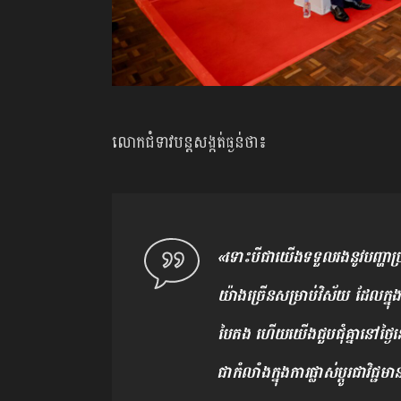
លោកជំទាវបន្តសង្កត់ធ្ងន់ថា៖
«ទោះបីជាយើងទទួលរងនូវបញ្ហា
យ៉ាងច្រើន​សម្រាប់វិស័យ ដែលក្នុង
បៃតង ហើយយើងជួបជុំគ្នានៅថ្ងៃន
ជាកំលាំងក្នុង​ការផ្លាស់ប្តូរជាវ