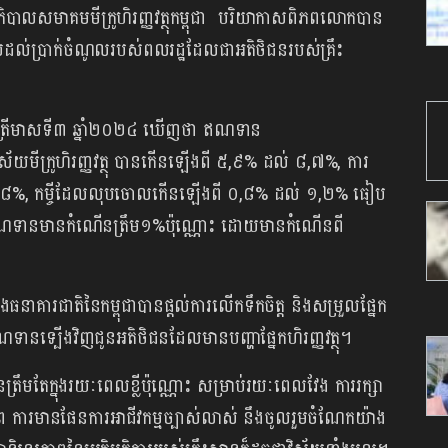
ភិបាលសមាគមមីក្រូហិរញ្ញវត្ថុកម្ពុជា បរិយាកាសពិភពលោកបាន
ាល់ដល់ប្រាក់​ចំណូល​របស់ពលរដ្ឋដែលជាអតិថិជនរបស់គ្រឹះ
ត្រីមាសទី៣ ឆ្នាំ២០២៤ ឃើញថា ឥណទាន​
័យមីក្រូហិរញ្ញវត្ថុ បានកើនឡើងពី ៥,៩% ដល់ ៨,៧%, ការ
%, កម្ចីដែលលុបចោលកើន​ឡើង​ពី ០,៨% ដល់ ១,២% ធៀប
រឥណទានមាន​កំណើនត្រឹម១%ប៉ុណ្ណោះ ដោយមានកំណើនពី
ងធនាគារជាតិ​នៃកម្ពុជាបានផ្តល់ការលើកទឹក​ចិត្ត និងសម្រួលផ្នែក
ចំឥណទានទ្បើងវិញជូន​អតិថិជន​ដែលមានបញ្ហាផ្នែកហិរញ្ញវត្ថុ។
ក្នុងរយៈពេល​ខ្លី​ប៉ុណ្ណោះ សម្រាប់​រយៈពេល​វែង ការរក្សា
 ការមាន​ផែនការ​អាជីវកម្ម​​ច្បាស់លាស់ នឹងចូលរួមចំណែកយ៉ាង