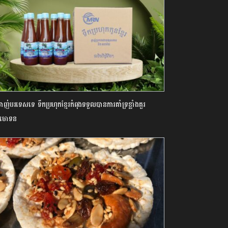
ាញ់បរទេសទេ ទឹកប្រហុកខ្មែរកំពុងទទួលបានការគាំទ្រខ្លាំងគួរ
ីមោទន