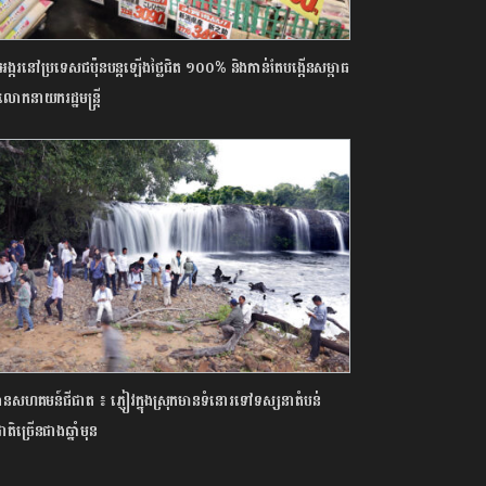
ៃអង្ករនៅប្រទេសជប៉ុនបន្តឡើងថ្លៃជិត ១០០% និងកាន់តែបង្កើនសម្ពាធ
លោកនាយករដ្ឋមន្ត្រី
ធានសហគមន៍ជីផាត ៖ ភ្ញៀវក្នុងស្រុកមានទំនោរទៅទស្សនាតំបន់
ជាតិច្រើនជាងឆ្នាំមុន