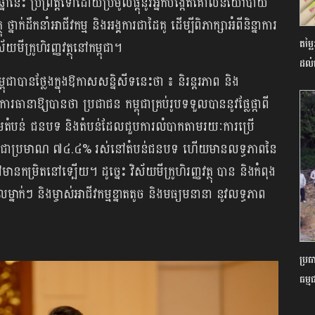
ុក្នុងឆ្នាំនេះ ប្រព្រឹត្តទៅដោយប្រមូលផ្តុំនូវអ្នកបង្កើត​គោលនយោបាយ
ុ ថ្នាក់ដឹកនាំអាជីវកម្ម ​និងអង្គ​ការ​ជាដៃគូ ដើម្បីពិភាក្សា​អំពីនិន្នាការ
តម្ល
មីក្រូ​ហិរញ្ញ​វត្ថុនៅកម្ពុជា។
ដល់
្ពុជាបានថ្លែងក្នុងឱកាសសន្និសីទនេះថា ៖ និរន្ដរភាព និង
ងការ​ធានា​ឱ្យបានថា ប្រជាជន កម្ពុជាគ្រប់រូបទទួលបាននូវផ្លែផ្កាពី
មតំបន់ ជនបទ និងតំបន់ដែលជួបការលំបាកតាមរយៈ​ការប្រើ
ជនកម្ពុជាប្រមាណ ៧៤.៤% រស់នៅតំបន់ជនបទ ហើយមានលទ្ធភាពនៃ
ានកម្រិតនៅទ្បើយ។ ដូច្នេះ វិស័យមីក្រូហិរញ្ញវត្ថុ បាន និងកំពុង
ម្នាក់ៗ និងម្ចាស់អាជីវកម្មខ្នាតតូច និងមធ្យមនានា នូវលទ្ធភាព
ប្រ
ធម្ម