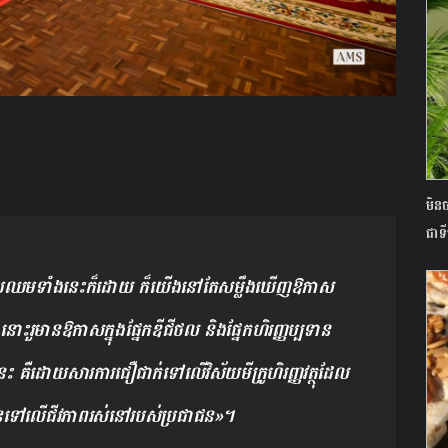
មិនច
ជាទ
ប្រឈមទាំងនេះក៏ដោយ ក៏យើងនៅតែសម្លឹងឃើញឱកាស​
នោះរួមានឱកាសក្នុង​ផ្នែកឌីជីថល និងផ្នែកហិរញ្ញប្បទាន​
េះ គឺដោយសារការជឿជាក់​ទៅលើវិស័យមីក្រូហិរញ្ញវត្ថុដែល
ិជ្ជមានទៅលើជីវភាពរស់​នៅរបស់ប្រជាជន»។