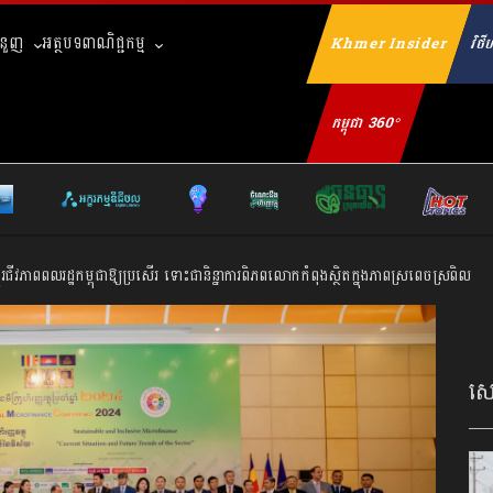
ំនួញ
អត្ថបទពាណិជ្ជកម្ម
Khmer Insider
វិថីហ
Se
កម្ពុជា 360°
ាស់ប្ដូរជីវភាពពលរដ្ឋកម្ពុជាឱ្យប្រសើរ ទោះជានិន្នាការ​ពិភពលោក​កំពុងស្ថិត​ក្នុងភាពស្រពេចស្រពិល
សេដ