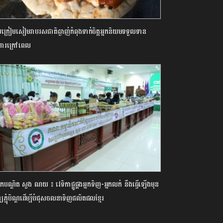
ក្រៀមសៀមរាបរសជាតិឆ្ងាញ់កំពុងទាក់ចិត្តអ្នកនិយមទទួលទាន
ារក្រៅពេល
បណ្ឌិត សួង ណយ ៖ វេទិកាផ្គូផ្គងអ្នកទិញ-អ្នកលក់ នឹងធ្វើឡើងមុន
យភ្ជុំបិណ្ឌដើម្បី​បំផុស​ចលនាទិញផលិតផលខ្មែរ