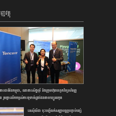
ញ្ញវត្ថុ
ារជាតិនៃកម្ពុជា, ធនាគារសិង្ហបុរី និងក្រុមហ៊ុនបច្ចេកវិទ្យាហិរញ្ញ
ុចិន រួមគ្នាលើកកម្ពស់ការទូទាត់ឆ្លងដែនតាមឃ្យូអរកូត
អេស៊ីលីដា​​ ចុះបញ្ជីលក់​សញ្ញា​បណ្ណបន្ទាប់​បន្សំ​