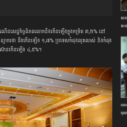
បាយ
អាហ
 កំណើនសេដ្ឋកិច្ចពិភពលោកនឹងកើនឡើងក្នុង​កម្រិត ៣,២% នៅ
រូវបានព្យាករថា នឹងកើនឡើង ១,៧% ប្រទេសកំពុងលូតលាស់ និងកំពុង
ស​អាស៊ានកើនឡើង ៤,៥%។
លោក
បុណ្