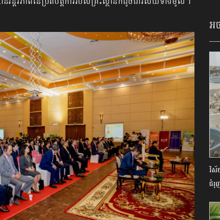
ិរន្តរ​ភាពនៃប្រតិបត្តិការរបស់គ្រឹះស្ថានក៏ដូចជាវិស័យទាំងមូល។
អច
វិស័
ជំរុ