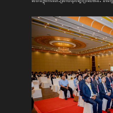
សំខាន់ក្នុងការដោះស្រាយនូវបញ្ហា​ប្រឈមនេះ និងរក្សាន