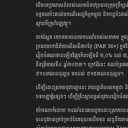
បើតាមប្រសាសន៍របស់លោកជំទាវប្រធានក្រុមប្រឹក្សា
បង្កផលប៉ះពាល់មកលើសេដ្ឋកិច្ច​កម្ពុជា និងបន្តប៉ះព
ស្ថានមីក្រូ​ហិរញ្ញវត្ថុ។
ជាក់ស្ដែង យោងតាមរបាយការណ៏របស់សមាគម ក្នុង
ប្រឈមហានិភ័យលើសពី៣០ថ្ងៃ (PAR 30+) ក្នុងវិស
រៀបចំឥណទានឡើងវិញកើនឡើងពី ២,០% ដល់ ៣,៨
នឹងត្រីមាសទី៤ ឆ្នាំ២០២៣។ ក្រៅពីនេះ ផលប័ត្
៥១០៣លានដុល្លារ មកដល់ ៥១៥៣លានដុល្លារ។
ដើម្បីដោះស្រាយនូវបញ្ហានេះ រាជរដ្ឋាភិបាលកម្ពុជា និ
បទបញ្ញាត្តិផ្សេងៗ ដើម្បីគ្រឹះស្ថានផ្តល់នូវ​ការរៀប
យ៉ាងណាក៏ដោយ ការណ៍នេះអាចជួយដោះស្រាយបានត្រឹមតែ
បាននូវភាពគ្រប់គ្រាន់នៃអនុបាតដើមទុន សន្ទនីយភាព