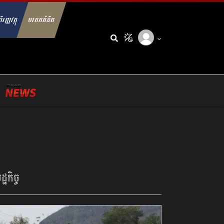
ិរញ្ញវត្ថុ
មរតកគំនិត
arch for:
្ឋកិច្ច