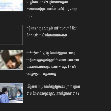
ជាផ្លូវការលើ​កទី២ ​ក្នុងទំហំទឹកប្រាក់​
១០០លានដុល្លារអាម៉េរិក​ នៅផ្សារ​មូលប​ត្រ​
កម្ពុជា​
កម្ចីអនឡាញខុសច្បាប់ នៅតែបង្កហានិភ័យ
និងផលប៉ះពាល់អវិជ្ជមានដល់សង្គម
ប្រតិបត្តិករហិរញ្ញវត្ថុ ណែនាំឱ្យប្រជាពលរដ្ឋ
បង្កើនការប្រុងប្រយ័ត្នខ្ពស់ចំពោះការឃោសនា
ឆបោកពីជនខិលខូច ចំពោះការចុច Link
ដើម្បីទទួលបានប្រាក់ពីរដ្ឋ
តើគួរទៅរកប្រភពហិរញ្ញវត្ថុមានអត្រាការប្រាក់
ទាប និងមានលក្ខខណ្ឌល្អនៅកន្លែងណាបាន?