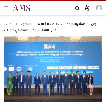
ព្រឹត្តិការណ៍
សារព័ត៌មានដើរតួនាទីយ៉ាងសំខាន់ក្នុងវិស័យហិរញ្ញវត្ថុ
ពិសេសបញ្ជូនសារអបរំ និងចំណេះដឹងហិរញ្ញវត្ថុ