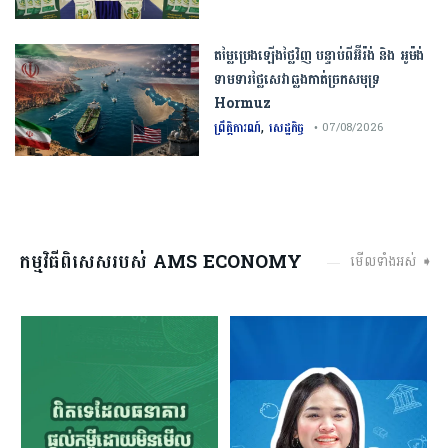
តម្លៃប្រេងឡើងថ្លៃវិញ បន្ទាប់ពីអ៊ីរ៉ង់ និង អូម៉ង់
ទាមទារថ្លៃសេវាឆ្លងកាត់ច្រកសមុទ្រ
Hormuz
,
ព្រឹត្តិការណ៍
សេដ្ឋកិច្ច
• 07/08/2026
កម្មវិធីពិសេសរបស់ AMS ECONOMY
មើលទាំងអស់ ➧