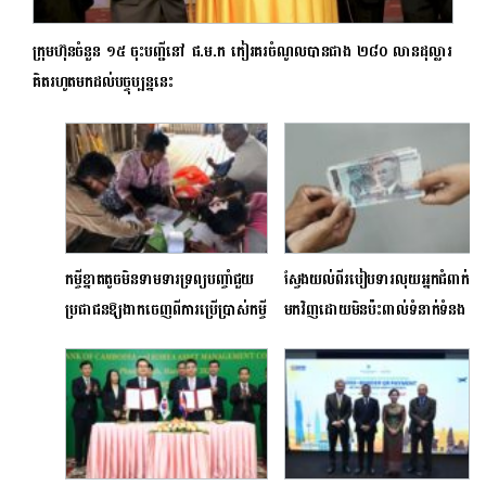
ក្រុមហ៊ុនចំនួន ១៥ ចុះបញ្ជីនៅ ផ.ម.ក កៀរគរចំណូលបានជាង ២៨០ លានដុល្លារ
គិតរហូតមកដល់បច្ចុប្បន្ននេះ
កម្ចីខ្នាតតូចមិនទាមទារទ្រព្យបញ្ចាំជួយ
ស្វែងយល់ពីរបៀបទារលុយអ្នកជំពាក់
ប្រជាជនឱ្យងាកចេញពីការប្រើប្រាស់កម្ចី
មកវិញដោយមិនប៉ះពាល់ទំនាក់ទំនង
ក្រៅផ្លូវការ