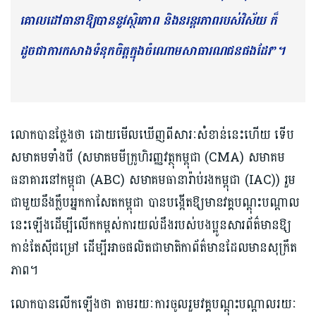
គោលដៅធានាឱ្យបាននូវស្ថិរភាព និងនរន្តរភាពរបស់វិស័យ ក៏
ដូចជាការកសាងទំនុកចិត្តក្នុងចំណោមសាធារណជនផងដែរ”។
លោកបានថ្លែងថា ដោយមើលឃើញពីសារៈសំខាន់នេះហើយ ទើប
សមាគមទាំងបី (សមាគមមីក្រូហិរញ្ញវត្ថុកម្ពុជា (CMA) សមាគម
ធនាគារនៅកម្ពុជា (ABC) សមាគមធានារ៉ាប់រងកម្ពុជា (IAC)) រួម
ជាមួយនឹងក្លឹបអ្នកកាសែតកម្ពុជា បានបង្កើតឱ្យមានវគ្គបណ្តុះបណ្តាល
នេះឡើងដើម្បីលើកកម្ពស់ការយល់ដឹងរបស់បងប្អូនសារព័ត៌មានឱ្យ
កាន់តែស៊ីជម្រៅ ដើម្បីអាចផលិតជាមាតិកាព័ត៌មានដែលមានសុក្រឹត
ភាព។
លោកបានលើកឡើងថា តាមរយៈការចូលរួមវគ្គបណ្តុះបណ្តាលរយៈ