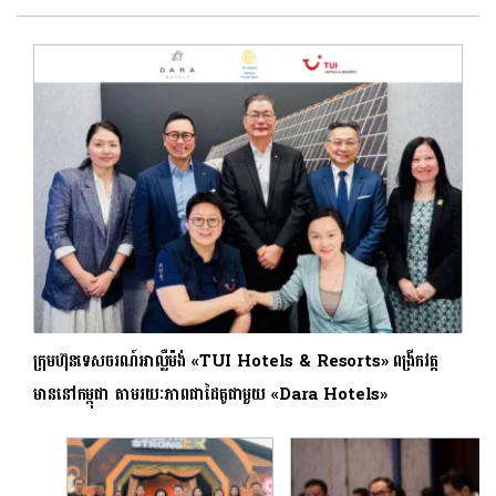
ក្រុមហ៊ុនទេសចរណ៍អាល្លឺម៉ង់ «TUI Hotels & Resorts» ពង្រីកវត្ត
មាននៅកម្ពុជា តាមរយៈភាពជាដៃគូជាមួយ «Dara Hotels»