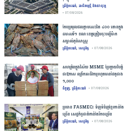
,
ព្រឹត្តិការណ៍
អាជីវកម្មថ្មី និងនវានុវត្ត
• 07/08/2026
កែប​ប្រមូល​ផល​ក្តាម​សេះ​ជិត​ ​៤០០ ​តោន​ក្នុង​
ឆមាស​ទី​១​ ​ខណៈ​ខេត្ត​ត្រៀម​ចុះបញ្ជី​ម៉ាក​
សម្គាល់​ភូមិសាស្ត្រ​
,
ព្រឹត្តិការណ៍
សេដ្ឋកិច្ច
• 07/08/2026
សហគ្រិនក្នុងវិស័យ MSME ប្រែក្លាយវិបត្តិ
ជាឱកាស ពង្រីកអាជីវកម្មរហូតមានដៃគូជាង
១,០០០
,
ជំនួញ
ព្រឹត្តិការណ៍
• 07/08/2026
ប្រធាន​​ ​FASMEC​៖​ ​ទិញ​ទំនិញ​ខ្មែរ​កាន់តែ​
ច្រើន​ ​សេដ្ឋកិច្ច​ជាតិ​កាន់តែ​រីកចម្រើន​
,
ព្រឹត្តិការណ៍
សេដ្ឋកិច្ច
• 07/08/2026