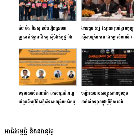
ជីប ម៉ុង អ៊ិនស៊ី ជប់លៀងជូនមហា
ឯកឧត្តម វង្សី វិស្សុត៖ ប្រព័ន្ធអេកូឡូ
គ្រួសារដៃគូអាជីវកម្ម ស៊ីម៉ងត៍អូដ្ឋ និង
ស៊ីសហគ្រិនភាព ជាកត្តាសំខាន់មិន
ស៊ីម៉ងត៍វី ទូទាំងប្រទេសនៅក្នុងរោង
អាចខ្វះបាន សម្រាប់​លើក
ចក្រលំដាប់ពិភពលោកនៅខេត្តកំពត
ស្ទួយសហគ្រិនភាព
ទទួលយកចំណេះដឹង និងសិក្សាជំនាញ
បញ្ជីរាយនាមសប្បុរសជនចូលរួម
បន្ថែមពីកម្មវិធីសន្និសីទសហគ្រិនកសិកម្ម
ដាក់តាំងឡានក្នុងព្រឹត្តិការណ៍​
កម្ពុជា
Gumball3000 នៅកម្ពុជា​
ដើម្បី ការបរិច្ចាគទៅមន្ទីរពេទ្យ
កុមារអង្គរសៀមរាប
អាជីវកម្មថ្មី និងនវានុវត្ត