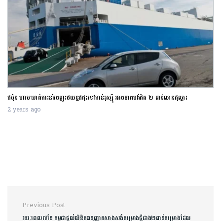
ការដំឡើងអត្រាការប្រាក់របស់ធនាគារកណ្តាលអាម៉េរិកកំពុងជះឥទ្ធិពលអាក្រក់ដល់ប្រទេសមាន
ចំណូលទាប
2 years ago
Post navigation
Previous Post
រយៈពេល​៧ខែ​ កម្ពុជា​ផ្ដល់​លិខិត​អនុញ្ញាតសាងសង់​គម្រោងថ្មីជាង​២ពាន់គម្រោង​ដែល​