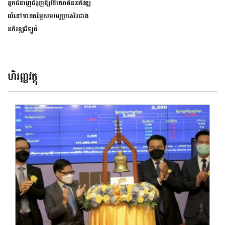
អ្នកជំនាញជំរុញឱ្យវិនិយោគិនអភិវឌ្ឍ
លំនៅឋានតម្លៃសមរម្យប្រសើរជាង
អភិវឌ្ឍដីឡូត៍
ហិរញ្ញវត្ថុ