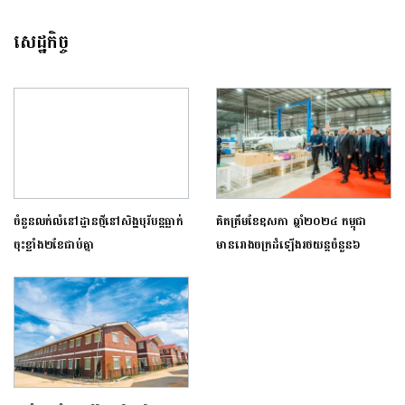
សេដ្ឋកិច្ច
ចំនួនលក់លំនៅដ្ឋានថ្មីនៅសិង្ហបុរីបន្តធ្លាក់
គិតត្រឹមខែឧសភា ឆ្នាំ២០២៤​ កម្ពុជា​
ចុះខ្លាំង២ខែជាប់គ្នា
មានរោងចក្រ​ដំឡើង​រថយន្ត​ចំនួន៦ ​