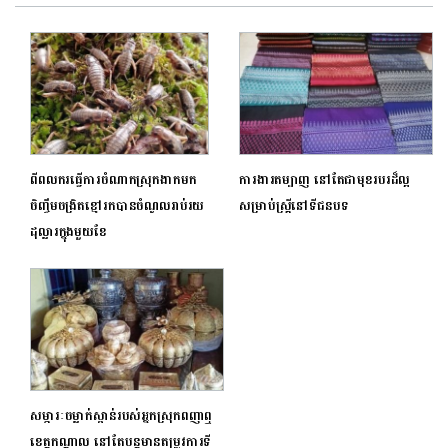
ពីពលករធ្វើការចំណាកស្រុកងាកមក
ការងារតម្បាញ នៅតែជាមុខរបរដ៏ល្អ
ចិញ្ចឹមចង្រិតខ្មៅរកបានចំណូលរាប់រយ
សម្រាប់ស្ត្រីនៅទីជនបទ
ដុល្លារក្នុងមួយខែ
សម្ភារៈចម្លាក់ស្ពាន់របស់អ្នកស្រុកពញាឮ
ខេត្តកណ្តាល នៅតែបន្តមានតម្រូវការទី