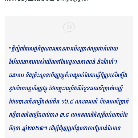
“ថ្វីត្បិតតែសេដ្ឋកិច្ចសកលមានភាពមិនប្រាដកប្រជាក៏ដោយ
វិស័យធនាគាររបស់យើងនៅតែបន្តមានភាពធន់ និងរឹងមាំ។
ធនាគារ និងគ្រឹះស្ថានហិរញ្ញវត្ថុក៏បានរួមចំណែកធ្វើឱ្យប្រសើរឡើង
នូវបរិយាបន្នហិរញ្ញវត្ថុ ដែលឆ្លុះបញ្ចាំងពីចំនួនគណនីប្រាក់បញ្ញើ
ដែលបានកើនឡើងដល់ជិត ១៦.៥ លានគណនី និងគណនីប្រាក់
កម្ចីបានកើនឡើងដល់ជាង ៣.៨ លានគណនីគិតត្រឹមដំណាច់ខែ
មិថុនា ឆ្នាំ២០២៣។ ដើម្បីជំរុញប្រព័ន្ធធនាគារឱ្យកាន់តែមាន