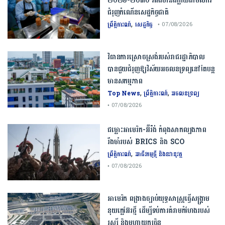
២០២៦​-​២០៣០​ រំពឹងថានឹងក្លាយ​ជា​ចលករ​
ជំរុញ​កំណើន​សេដ្ឋកិច្ច​ជាតិ​
,
ព្រឹត្តិការណ៍
សេដ្ឋកិច្ច
• 07/08/2026
វិធានការស្រោចស្រង់របស់រាជរដ្ឋាភិបាល​
បាន​ជួយ​ជំរុញឱ្យវិស័យ​អចលនទ្រព្យនៅតែបន្ត​
មានសកម្មភាព
,
,
Top News
ព្រឹត្តិការណ៍
អចលនទ្រព្យ
• 07/08/2026
ជម្លោះ​អាមេរិក​-​អ៊ីរ៉ង់​ ​កំពុង​សាកល្បង​ភាព​
រឹងមាំ​របស់​ ​BRICS​ ​និង​ ​SCO​
,
ព្រឹត្តិការណ៍
អាជីវកម្មថ្មី និងនវានុវត្ត
• 07/08/2026
​អាមេរិក​ ពង្រាងច្បាប់​យុទ្ធសាស្ត្រ​ធ្វើ​សង្គ្រាម​
នុយក្លេអ៊ែរ​ថ្មី ដើម្បីទប់ការគំរាមកំហែងរបស់​
រុស្ស៊ី និងមហាយក្សចិន