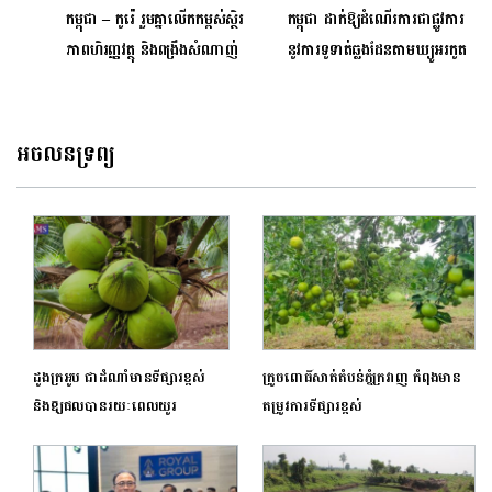
កម្ពុជា – កូរ៉េ រួមគ្នាលើកកម្ពស់ស្ថិរ
កម្ពុជា ដាក់ឱ្យដំណើរការជាផ្លូវការ
ភាពហិរញ្ញវត្ថុ និងពង្រឹងសំណាញ់
នូវការទូទាត់ឆ្លងដែនតាមឃ្យូអរកូត
សុវត្ថិភាពហិរញ្ញវត្ថុ
ដំណាក់កាលទី២ ជាមួយ
ប្រទេសម៉ាឡេស៊ី
អចលនទ្រព្យ
ដូងក្រអូប ជាដំណាំមានទីផ្សារខ្ពស់
ក្រូចពោធិ៍សាត់តំបន់ភ្នំក្រវាញ កំពុងមាន
និងឱ្យផលបានរយៈពេលយូរ
តម្រូវការទីផ្សារខ្ពស់