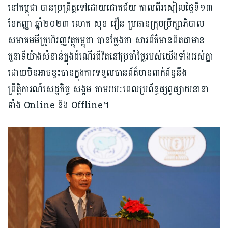
នៅកម្ពុជា បានប្រព្រឹត្តទៅដោយជោគជ័យ កាលពីរសៀលថ្ងៃទី១៣
ខែកញ្ញា ឆ្នាំ២០២៣ លោក សុខ វឿន ប្រធានក្រុមប្រឹក្សាភិបាល
សមាគមមីក្រូហិរញ្ញវត្ថុកម្ពុជា បានថ្លែងថា សារព័ត៌មានពិតជាមាន
តួនាទីយ៉ាងសំខាន់ក្នុងដំណើរជីវិតនៅប្រចាំថ្លៃរបស់យើងទាំងអស់គ្នា
ដោយមិនអាចខ្វះបានក្នុងការទទួលបានព័ត៌មានពាក់ព័ន្ធនឹង
ព្រឹត្តិការណ៍សេដ្ឋកិច្ច សង្គម តាមរយៈពេលប្រព័ន្ធផ្សព្វផ្សាយនានា
ទាំង Online និង Offline។