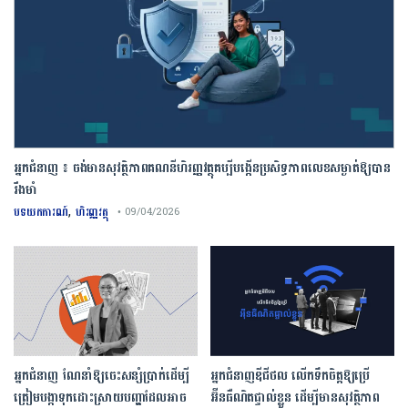
អ្នកជំនាញ ៖ ចង់មានសុវត្ថិភាពគណនីហិរញ្ញវត្ថុគប្បីបង្កើនប្រសិទ្ធភាពលេខសម្ងាត់ឱ្យបាន
រឹងមាំ
,
បទយកការណ៍
ហិរញ្ញវត្ថុ
• 09/04/2026
អ្នកជំនាញ ណែនាំឱ្យចេះសន្សំប្រាក់ដើម្បី
អ្នកជំនាញឌីជីថល លើកទឹកចិត្តឱ្យប្រើ
ត្រៀមបង្កាទុកដោះស្រាយបញ្ហាដែលអាច
អ៊ីនធឺណិតផ្ទាល់ខ្លួន ដើម្បីមានសុវត្ថិភាព