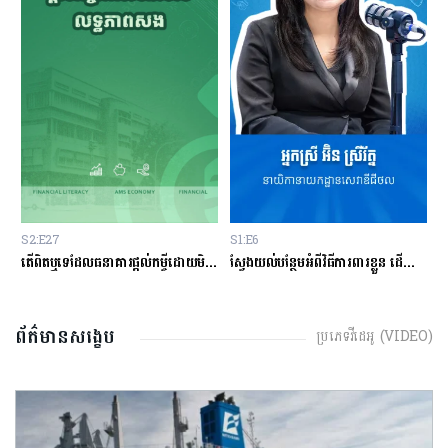
S1:E6
S1:E1
S
ផ្ដល់កម្ចីដោយមិនសិក្សាលើលទ្ធភាពសងត្រឡប់?
ស្វែងយល់បន្ថែមអំពីវិធីការពារខ្លួន ដើម្បីជៀសវាងពីការឆបោកតាមបច្ចេកវិទ្យាហិរញ្ញវត្ថុ!
តើបំណុលសុទ្ធតែអាក្រក់ទាំងអស់?
ព័ត៌មានសង្ខេប
ប្រភេទវីដេអូ (VIDEO)