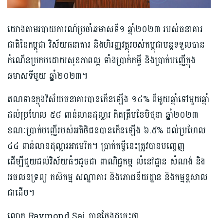
យោងតាមរបាយការណ៍ប្រចាំឆមាសទី១ ឆ្នាំ២០២៣ របស់ធនាគារ
ជាតិនៃកម្ពុជា វិស័យធនាគារ និងហិរញ្ញវត្ថុរបស់កម្ពុជាបន្តទទួលបាន
កំណើនប្រកបដោយសុខភាពល្អ ទាំងប្រាក់កម្ចី និងប្រាក់បញ្ញើក្នុង
ឆមាសទីមួយ ឆ្នាំ២០២៣។
ឥណទានក្នុងវិស័យធនាគារបានកើនឡើង ១៤% ពីមួយឆ្នាំទៅមួយឆ្នាំ
ដល់ប្រហែល ៥៨ ពាន់លានដុល្លារ គិតត្រឹមខែមិថុនា ឆ្នាំ២០២៣
ខណៈប្រាក់បញ្ញើរបស់អតិថិជនបានកើនឡើង ៦.៥% ដល់ប្រហែល
៤៤ ពាន់លានដុល្លារអាមេរិក។ ប្រាក់កម្ចីនេះត្រូវបានបញ្ចេញ
ដើម្បីជួយដល់វិស័យធំៗដូចជា ពាណិជ្ជកម្ម លំនៅដ្ឋាន សំណង់ និង
អចលនទ្រព្យ កសិកម្ម សណ្ឋាគារ និងភោជនីយដ្ឋាន និងកម្មន្តសាល
ជាដើម។
លោក Raymond Sai បានថ្លែងដូច្នេះថា