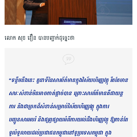
លោក សុខ វឿន បានបញ្ជាក់ដូច្នេះថា
“ទន្ទឹមនឹងនេះ តួនាទីនៃសារព័ត៌មានក្នុងវិស័យហិរញ្ញវត្ថុ រឹតតែមាន
សារៈសំខាន់មិនអាចកាត់ផ្តាច់បាន ព្រោះសារព័ត៌មានគឺជាយន្ត
ការ និងជាច្រកដ៏សំខាន់សម្រាប់វិស័យហិរញ្ញវត្ថុ ក្នុងការ
បញ្ជូនសារអបរំ និងផ្សព្វផ្សាយអំពីការយល់ដឹងហិរញ្ញវត្ថុ ឱ្យកាន់តែ
ទូលំទូលាយដល់ប្រជាជនកម្ពុជានៅទូប្រទេសកម្ពុជា ក្នុង