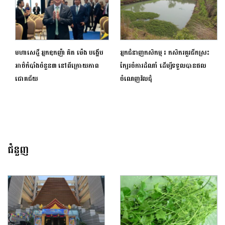
មហាសេដ្ឋី អ្នកឧកញ៉ា គិត ម៉េង បង្ហើប
អ្នកជំនាញកសិកម្ម ៖ កសិករគួរជីកស្រះ
អាថ៌កំបាំងចំនួន៣ នៅពីក្រោយភាព
ក្បែរចំការដំណាំ ដើម្បីទទួលបានផល
ជោគជ័យ
ចំណេញវិលជុំ
ជំនួញ