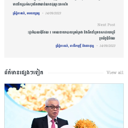
មាន​ទឹក​ប្រាក់សរុប​ជិត​៣ពាន់​លានដុល្លារ​អាមេរិក​
ព្រឹត្តិការណ៍, អចលនទ្រព្យ
14/09/2023
Next Post
រដ្ឋាភិបាលឌីជីថល ៖ គោលនយោបាយគ្រប់គ្រង និងដឹកនាំប្រទេសដោយប្រើ
ប្រព័ន្ធឌីជីថល
ព្រឹត្តិការណ៍, អាជីវកម្មថ្មី និងនវានុវត្ត
14/09/2023
ព័ត៌មានផ្សេងៗទៀត
View all