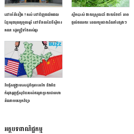
នៅចាំអីទៀត ! តស់ ទៅទិញផលិតផល
ស្លឹកបាស់ ងាយស្រួលដាំ ងាយថែទាំ អាច
ខ្មែរមុនបុណ្យចូលឆ្នាំ នៅទីវាលនៃទីស្ដីការ
ផ្តល់ផលរយៈពេលយូរជាងដំណាំផ្សេងៗ
គណៈរដ្ឋមន្ត្រីទាំងអស់គ្នា
វិបត្តិសង្គ្រាមសេដ្ឋកិច្ចអាមេរិក និងចិន
កំពុងរុញក្តីសុបិនរបស់ឥណ្ឌាក្លាយជាមហា
អំណាចបច្ចេកវិទ្យា
អត្ថបទពាណិជ្ជកម្ម