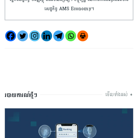
សេដ្ឋកិច្ច AMS Economy។
របាយការណ៍ថ្មីៗ
មើលទាំងអស់ ➧