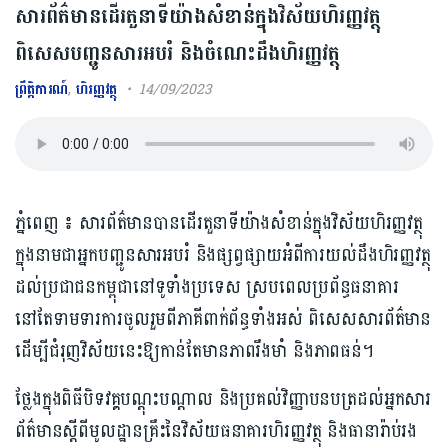
សារព័ត៌មានដើរតួនាទីយ៉ាងសំខាន់ក្នុងវិស័យហិរញ្ញវត្ថុ
ពិសេសបញ្ជូនសារអបរំ និងចំណេះដឹងហិរញ្ញវត្ថុ
ព្រឹត្តិការណ៍
,
ហិរញ្ញវត្ថុ
14/09/2023
ភ្នំពេញ ៖ សារព័ត៌មានបានដើរតួនាទីយ៉ាងសំខាន់ក្នុងវិស័យហិរញ្ញវត្ថុ
ក្នុងនាមជាអ្នកបញ្ជូនសារអបរំ និងផ្សព្វផ្សាយអំពីការយល់ដឹងហិរញ្ញវត្ថុ
ដល់ប្រជាជនកម្ពុជានៅទូទាំងប្រទេស ស្របពេលប្រព័ន្ធធនាគារ
នៅតែទាមទារការចូលរួមពីភាគីពាក់ព័ន្ធទាំងអស់ ពិសេសសារព័ត៌មាន
ដើម្បីជំរុញវិស័យនេះឱ្យកាន់តែមានភាពរឹងមាំ និងភាពធន់។
ថ្លែងក្នុងពិធីបិទវគ្គបណ្តុះបណ្តាល និងប្រគល់វិញ្ញាបនបត្រដល់អ្នកសារ
ព័ត៌មានស្ដីពីមូលដ្ឋានគ្រឹះនៃវិស័យធនាគារហិរញ្ញវត្ថុ និងធានារ៉ាប់រង