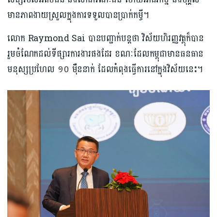
មានភាពងាយស្រួលក្នុងការទទួលបានប្រាក់កម្ចី។
លោក Raymond Sai បានបញ្ជាក់បន្តថា វិស័យហិរញ្ញវត្ថុក៏បាន
រួមចំណែកដល់ទីផ្សារការងារផងដែរ ខណៈដែលកម្ពុជាមានធនធាន
មនុស្សប្រហែល ១០ ម៉ឺននាក់ ដែលកំពុងធ្វើការនៅក្នុងវិស័យនេះ។