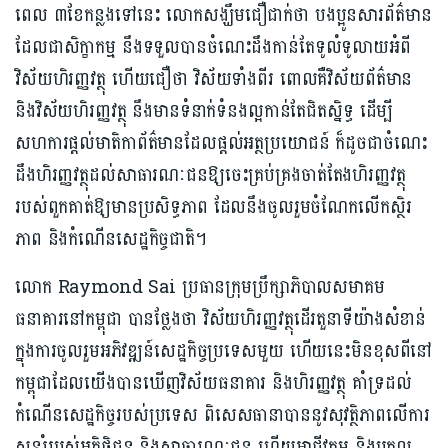
ពេល ៣ខែកន្លងទៅនេះ លោកសង្ឃឹមជឿជាក់ថា បងប្អូនសារព័ត៌មាន
ដែលជាសិក្ខាកម្ម នឹងទទួលបានចំណេះដឹងកាន់តែទូលំទូលាយអំពី
វិស័យហិរញ្ញវត្ថុ ហើយជឿថា វិស័យទាំងពីរ ពោលគឺវិស័យព័ត៌មាន
និងវិស័យហិរញ្ញវត្ថុ នឹងមានទំនាក់ទំនងល្អកាន់តែជិតស្និទ្ធ ដើម្បី
សហការផ្តល់មាតិកាព័ត៌មានដែលផ្តល់អត្ថប្រយោជន៍ ក៏ដូចជាចំណេះ
ដឹងហិរញ្ញវត្ថុដល់សាធារណៈជនឱ្យចេះគ្រប់គ្រងចាត់តែងហិរញ្ញវត្ថុ
របស់ពួកគាត់ឱ្យមានប្រសិទ្ធភាព ដែលនឹងចូលរួមចំណែកលើកស្ថិរ
ភាព និងកំណើនសេដ្ឋកិច្ចជាតិ។
លោក Raymond Sai ប្រធានក្រុមប្រឹក្សាភិបាលសមាគម
ធនាគារនៅកម្ពុជា បានថ្លែងថា វិស័យហិរញ្ញវត្ថុដើរតួនាទីយ៉ាងសំខាន់
ក្នុងការចូលរួមអភិវឌ្ឍន៍សេដ្ឋកិច្ចប្រទេសមួយ ហើយនេះមិនខុសពីនៅ
កម្ពុជាដែលយើងបានឃើញវិស័យធនាគារ និងហិរញ្ញវត្ថុ គាំទ្រដល់
កំណើនសេដ្ឋកិច្ចរបស់ប្រទេស ពិសេសធានាបាននូវសុវត្ថិភាពលើការ
សន្សំរបស់អតិថិជន និងសាធារណៈជន ហើយអាជីវកម្ម និងបុគ្គល