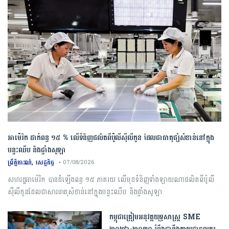
អាម៉េរិក ដាក់ពន្ធ ១៥ % លើទំនិញផលិតពីប៉ូលីស៊ីលីកូន ដែលជាធាតុផ្សំសំខាន់នៅក្នុង
បន្ទះឈីប និងផ្ទាំងសូឡា
,
ព្រឹត្តិការណ៍
សេដ្ឋកិច្ច
• 07/08/2026
សហរដ្ឋអាម៉េរិក បានដំឡើងពន្ធ ១៥ ភាគរយ លើមុខទំនិញទាំងឡាយណាផលិតពីប៉ូលី
ស៊ីលីកូនដែលជាសារធាតុសំខាន់នៅក្នុងបន្ទះឈីប និងផ្ទាំងសូឡា
កម្ពុជា​ត្រៀមអនុវត្ត​យុទ្ធសាស្ត្រ​ ​SME​ ​