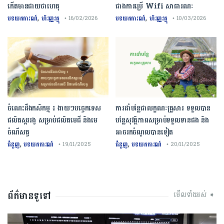
កើតមានជាយថាហេតុ
ជាងការប្រើ Wifi​ សាធារណៈ
,
,
បទយកការណ៍
ហិរញ្ញវត្ថុ
បទយកការណ៍
ហិរញ្ញវត្ថុ
• 16/02/2026
• 10/03/2026
ចំណេះដឹងកសិកម្ម ៖ ងាយៗបច្ចេកទេស
ការដាំបន្លែជាលក្ខណៈគ្រួសារ ទទួលបាន
ផលិតស្កររងូ សម្រាប់ផលិតមេជី និងមេ
បន្លែសុវត្ថិភាពសម្រាប់ទទួលទានផង និង
ចំណីសត្វ
អាចរកចំណូលបានទៀត
,
,
ជំនួញ
បទយកការណ៍
ជំនួញ
បទយកការណ៍
• 19/11/2025
• 20/11/2025
ព័ត៌មានទូទៅ
មើលទាំងអស់ ➧