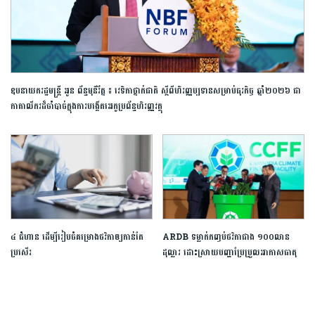
ឧបនាយករដ្ឋមន្ត្រី អូន ព័ន្ធមុនីរ័ត្ន ៖ វេទិកាថ្នាក់ជាតិ ស្តីពីហិរញ្ញប្បទានសម្រាប់ធុរកិច្ច ឆ្នាំ២០២៦ ជា
កាតាលីករដ៏ចាំបាច់ក្នុងការបង្កើតអេកូប្រព័ន្ធហិរញ្ញវត្ថុ
៤ ជំហាន ដើម្បីរៀបចំគម្រោងថវិកាឲ្យកាន់តែ
ARDB ទម្លាក់កញ្ចប់ថវិកាជាង ១០០លាន
ប្រសើរ
ដុល្លារ ដោះស្រាយបញ្ហាប្រែប្រួលអាកាសធាតុ