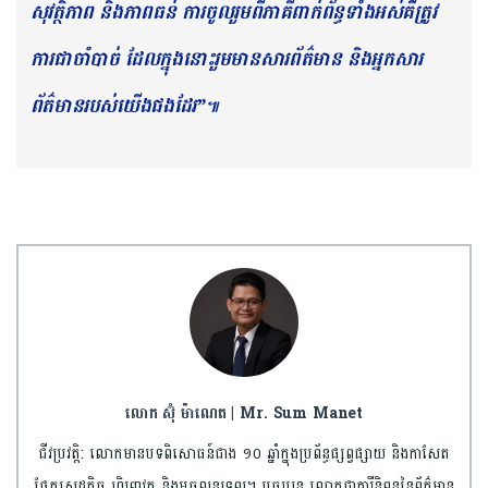
សុវត្ថិភាព និងភាពធន់ ការចូលរួមពីភាគីពាក់ព័ន្ធទាំងអស់គឺត្រូវ
ការជាចាំបាច់ ដែលក្នុងនោះរួមមានសារព័ត៌មាន និងអ្នកសារ
ព័ត៌មានរបស់យើងផងដែរ”
៕
លោក ស៊ុំ ម៉ាណេត | Mr. Sum Manet
ជីវប្រវត្តិ: លោកមានបទពិសោធន៍ជាង ១០ ឆ្នាំក្នុងប្រព័ន្ធផ្សព្វផ្សាយ និងកាសែត
ផ្នែកសេដ្ឋកិច្ច ហិរញ្ញវត្ថុ និងអចលនទ្រព្យ។ បច្ចុប្បន្ន លោកជាការីនិពន្ធនៃព័ត៌មាន