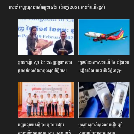
ការនាំចេញ​ម្ទេស​របស់​កម្ពុជា5ខែ ដើមឆ្នាំ2021 មានកំណើនខ្ពស់​
អ្នកឧកញ៉ា សួរ វីរៈ បានត្រូវប្រកាសជា
ក្រុមហ៊ុនអាកាសចរណ៍ ថៃ វៀតចេត
ផ្លូវការតែងតាំងជាកុងស៊ុលកិត្តិយស
បង្កើនជើងហោះហើរពីភ្នំពេញ-
អ៊ីស្រាអែលប្រចាំព្រះរាជាណាចក្រ
បាងកកដោយមានជើងហោះហើរជា
កម្ពុជា
ប្រចាំថ្ងៃ
មជ្ឈមណ្ឌលសន្និបាតជ្រោយចង្វារ
ក្រសួងសុខាភិបាលចាប់ផ្តើមប្រើ
ស្វាគមន៍អ្នកបរិច្ចាគឈាម ១៥០ នាក់
ឧបករណ៍ធ្វើតេស្តរហ័សរក