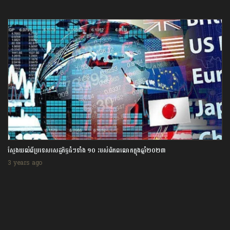
ស្វែងយល់ពីប្រទេសសេដ្ឋកិច្ចធំៗទាំង ១០ របស់ពិភពលោកក្នុងឆ្នាំ២០២៣
3 years ago