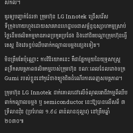
សកល។
គួរឲ្យបញ្ជាក់ដែរថា ក្រុមហ៊ុន LG Innotek ជ្រើសរើស
ទីក្រុងហាយហ្វុងដោយសារមានហេដ្ឋារចនាសម្ព័ន្ធឧស្សាហកម្មស្រាប់
ថ្លៃដើមផលិតកម្មមានភាពប្រកួតប្រជែង និងនៅជិតបណ្តាក្រុមហ៊ុនធ្វើ
តេស្ត និងវេចខ្ចប់ឈីបពាក់កណ្ដាលចម្លងផ្សេងទៀត។
មិនត្រឹមតែប៉ុណ្ណោះ ការវិនិយោគនេះ គឺជាផ្នែកមួយនៃយុទ្ធសាស្ត្រ
ពង្រីកសមត្ថភាពផលិតកម្មរបស់ក្រុមហ៊ុន ខណៈពេលដែលរោងចក្រ
Gumi របស់ខ្លួននៅកូរ៉េខាងត្បូងជិតដំណើរការពេញសមត្ថភាព។
ក្រុមហ៊ុន LG Innotek ដាក់គោលដៅលើចំណូលអាជីវកម្មពីឈីប
ពាក់កណ្តាលចម្លង ឬ semiconductor នេះឱ្យបានលើសពី ៣
ទ្រីលានវ៉ុន (ប្រហែល ១.៩៤ ពាន់លានដុល្លារ) នៅត្រឹមឆ្នាំ
២០៣០៕