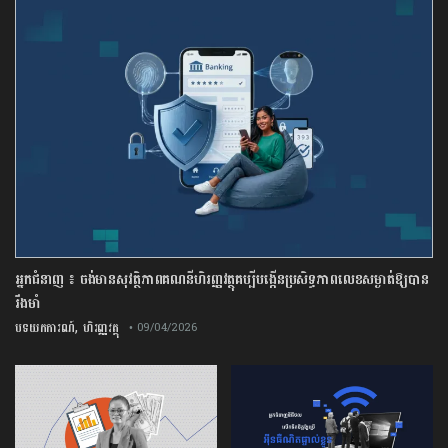
អ្នកជំនាញ ៖ ចង់មានសុវត្ថិភាពគណនីហិរញ្ញវត្ថុគប្បីបង្កើនប្រសិទ្ធភាពលេខសម្ងាត់ឱ្យបាន
រឹងមាំ
,
បទយកការណ៍
ហិរញ្ញវត្ថុ
• 09/04/2026