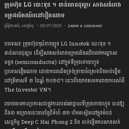
ក្រុមហ៊ុន LG បោះទុន ១ ពាន់លានដុល្លារ សាងសង់រោង
ចក្រផលិតឈីបនៅវៀតណាម
ព្រឹត្តិការណ៍
,
សេដ្ឋកិច្ច
09/07/2026
Leave a comment
បរទេស៖ ក្រុមហ៊ុនកូរ៉េខាងត្បូង LG Innotek បោះទុន ១
ពាន់លានដុល្លារ ដើម្បីសាងសង់រោងចក្រផលិតឈីបពាក់កណ្តាល
ចម្លង (semiconductor) នៅក្នុងទីក្រុងហាយហ្វុង
ប្រទេសវៀតណាម ដោយការផលិតទ្រង់ទ្រាយធំគ្រោងនឹងចាប់ផ្ដើម
នៅត្រីមាសទី ៣ នៃឆ្នាំ ២០២៨។ នេះបើយោងតាមការរាយការណ៍ពី
The Investor VN។
យោងតាមការប្រកាសជាផ្លូវការរបស់អាជ្ញាធរទីក្រុងហាយហ្វុង បានឱ្យ
ដឹងថា គម្រោងនេះមានផ្ទៃដីទំហំ ៣២ ហិកតាស្ថិតនៅក្នុងតំបន់
សេដ្ឋកិច្ច Deep C Hai Phong 2 និង ចាប់ផ្ដើមការសាងសង់