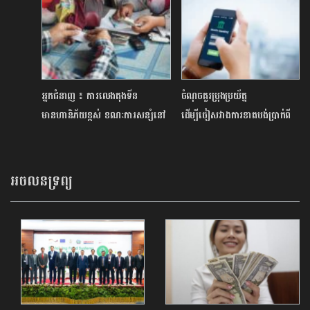
អ្នកជំនាញ ៖ ការលេងតុងទីន
ចំណុចគួរប្រុងប្រយ័ត្ន
មានហានិភ័យខ្ពស់ ខណៈការសន្សំនៅ
ដើម្បីចៀសវាងការខាតបង់ប្រាក់ពី
ធនាគារ និងគ្រឹះស្ថានហិរញ្ញវត្ថុផ្លូវការ
គណនីធនាគារចល័ត
គឺជាជម្រើសឆ្លាតវៃ
អចលនទ្រព្យ