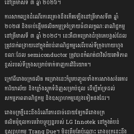
នៅត្រីមាសទី ៣ ឆ្នាំ ២០២៦។
ការសាកល្បងដំណើរការគ្រោងនឹងកើតឡើងនៅត្រីមាសទី៣ ឆ្នាំ
២០២៧ និងចាប់ផ្ដើមផលិតកម្មទ្រង់ទ្រាយធំជាលក្ខណៈពាណិជ្ជកម្ម
នៅត្រីមាសទី ៣ ឆ្នាំ ២០២៨។ នេះគឺជាគម្រោងដំបូងគេបង្អស់ដែល
ត្រូវដាក់ពង្រាយនៅក្នុងតំបន់ពាណិជ្ជកម្មសេរីរបស់ទីក្រុងហាយហ្វុង
ខណៈដែល semiconductor ត្រូវបានកំណត់ជាវិស័យអាទិភាព
ខ្ពស់របស់ទីក្រុងសម្រាប់ទាក់ទាញការវិនិយោគ។
ក្រៅពីរោងចក្រផលិត គម្រោងនេះក៏រួមបញ្ចូលទាំងការសាងសង់អគារ
ការិយាល័យ និងឃ្លាំងស្តុកទំនិញសម្រាប់ជួល ដើម្បីគាំទ្រដល់
សកម្មភាពពាណិជ្ជកម្ម និងឧស្សាហកម្មផ្សេងទៀតផងដែរ។
រោងចក្រថ្មីនេះនឹងដំណើរការដាច់ដោយឡែកពីរោងចក្រ
ផលិតម៉ូឌុលកាមេរ៉ាបច្ចុប្បន្នរបស់ LG Innotek នៅក្នុងតំបន់
ឧស្សាហកម្ម Trang Due។ មិនត្រឹមតែប៉ុណ្ណោះ រោងចក្រនេះនឹង