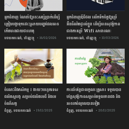
អ្នកជំនាញ ណែនាំឱ្យចេះសន្សំប្រាក់ដើម្បី
អ្នកជំនាញឌីជីថល លើកទឹកចិត្តឱ្យប្រើ
ត្រៀមបង្កាទុកដោះស្រាយបញ្ហាដែលអាច
អ៊ីនធឺណិតផ្ទាល់ខ្លួន ដើម្បីមានសុវត្ថិភាព
កើតមានជាយថាហេតុ
ជាងការប្រើ Wifi​ សាធារណៈ
,
,
បទយកការណ៍
ហិរញ្ញវត្ថុ
បទយកការណ៍
ហិរញ្ញវត្ថុ
• 16/02/2026
• 10/03/2026
ចំណេះដឹងកសិកម្ម ៖ ងាយៗបច្ចេកទេស
ការដាំបន្លែជាលក្ខណៈគ្រួសារ ទទួលបាន
ផលិតស្កររងូ សម្រាប់ផលិតមេជី និងមេ
បន្លែសុវត្ថិភាពសម្រាប់ទទួលទានផង និង
ចំណីសត្វ
អាចរកចំណូលបានទៀត
,
,
ជំនួញ
បទយកការណ៍
ជំនួញ
បទយកការណ៍
• 19/11/2025
• 20/11/2025