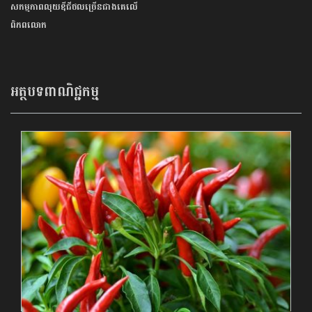
សកម្មភាពលុយឌីជីថលច្រើនជាងគេលើ
ពិភពលោក
អត្ថបទពាណិជ្ជកម្ម