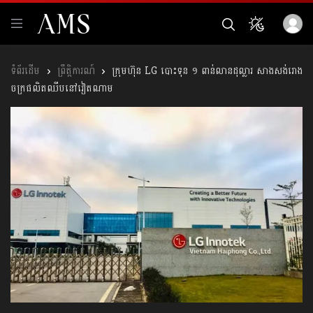
ព្រឹត្តិការណ៍
ក្រុមហ៊ុន LG បោះទុន ១ ពាន់លានដុល្លារ សាងសង់រោង
ចក្រផលិតឈីបនៅវៀតណាម