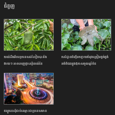
ជំនួញ
យល់ដឹងពីបច្ចេកទេសដាំទៀបបារាំង
កសិដ្ឋានចិញ្ចឹមកន្ធាយកំពុងត្រៀមផ្គត់ផ្គង់
ងាយៗ អាចចេញផ្កាស្ទើររាល់ខែ
អតិថិជនក្នុងឱកាសចូលឆ្នាំចិន
ឥណ្ឌូនេស៊ីជាប់ឈ្មោះជាប្រទេសមាន