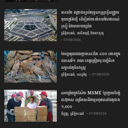
​អាមេរិក​ ពង្រាងច្បាប់​យុទ្ធសាស្ត្រ​ធ្វើ​សង្គ្រាម​
នុយក្លេអ៊ែរ​ថ្មី ដើម្បីទប់ការគំរាមកំហែងរបស់​
រុស្ស៊ី និងមហាយក្សចិន
,
ព្រឹត្តិការណ៍
អាជីវកម្មថ្មី និងនវានុវត្ត
• 07/08/2026
កែប​ប្រមូល​ផល​ក្តាម​សេះ​ជិត​ ​៤០០ ​តោន​ក្នុង​
ឆមាស​ទី​១​ ​ខណៈ​ខេត្ត​ត្រៀម​ចុះបញ្ជី​ម៉ាក​
សម្គាល់​ភូមិសាស្ត្រ​
,
ព្រឹត្តិការណ៍
សេដ្ឋកិច្ច
• 07/08/2026
សហគ្រិនក្នុងវិស័យ MSME ប្រែក្លាយវិបត្តិ
ជាឱកាស ពង្រីកអាជីវកម្មរហូតមានដៃគូជាង
១,០០០
,
ជំនួញ
ព្រឹត្តិការណ៍
• 07/08/2026