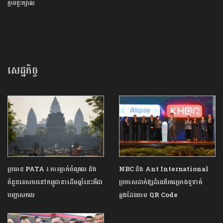
ភ្ជាប់​ខួរក្បាល​
សេដ្ឋកិច្ច
ប្រធាន PATA ៖ ការធ្លាក់ចំណូល និង
NBC និង Ant International
ចំនួនទេសចរនៅកម្ពុជានាដើមឆ្នាំនេះគឺជា
ប្រកាសដាក់ឱ្យដំណើរគម្រោងទូទាត់
បញ្ហាសកល
ឆ្លងដែនតាម QR Code