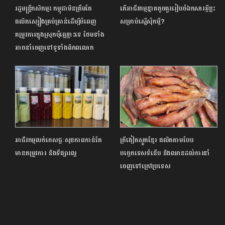
រដ្ឋមន្ត្រីកសិកម្ម៖ កម្ពុជាមិនត្រឹមតែ
តើអាជីវកម្មខ្នាតតូចគួររៀបចំឯកសារអ្វីខ្លះ
ផលិតស្បៀងគ្រប់គ្រាន់ដើម្បីបំពេញ
សម្រាប់ស្នើសុំកម្ចី?
តម្រូវការក្នុងស្រុកប៉ុណ្ណោះទេ ថែមទាំង
អាចនាំចេញទៅទូទាំងពិភពលោក
អាជីវកម្មលក់ភេសជ្ជៈសុខភាពកាន់តែ
ត្រីងៀតស្ងួតខ្មែរ ផលិតតាមបែប
មានតម្រូវការ និងទីផ្សារល្អ
បច្ចេកទេសទំនើប និងឈានដល់ការនាំ
ចេញទៅក្រៅប្រទេស