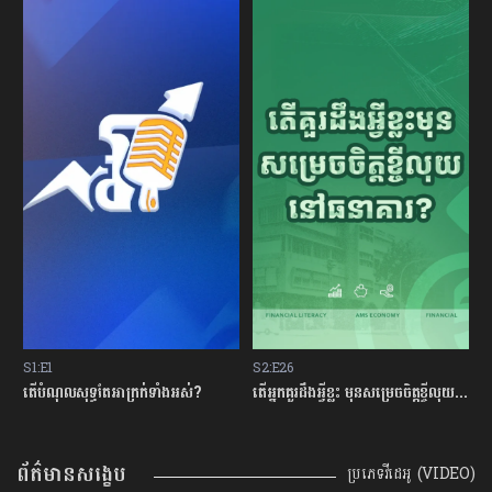
S2:E26
S2:E25
តែអាក្រក់ទាំងអស់?
តើអ្នកគួរដឹងអ្វីខ្លះ មុនសម្រេចចិត្តខ្ចីលុយនៅធនាគារ?
តើអ្វីទៅជា​ ឥណទានស
ព័ត៌មានសង្ខេប
ប្រភេទវីដេអូ (VIDEO)