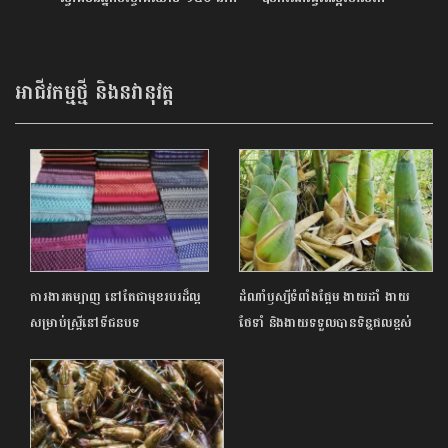
វីរុសកូវីដ-19
អាជីវកម្មថ្មី និងនវានុវត្ត
ការងារតម្បាញ នៅតែជាមុខរបរដ៏ល្អ
ដំណាំឫស្សីទំពាំងផ្អែម ងាយដាំ ងាយ
សម្រាប់ស្ត្រីនៅទីជនបទ
ថែទាំ និងងាយទទួលបានទិន្នផលខ្ពស់