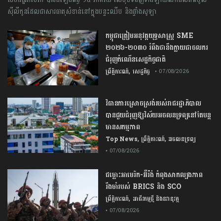
ស៊ីលីកូនដែលជាសារធាតុសំខាន់នៅក្នុងបន្ទះឈីប និងផ្ទាំងសូឡា
កម្ពុជា​ត្រៀមអនុវត្ត​យុទ្ធសាស្ត្រ​ ​SME​ ​
២០២៦​-​២០៣០​ រំពឹងថានឹងក្លាយ​ជា​ចលករ​
ជំរុញ​កំណើន​សេដ្ឋកិច្ច​ជាតិ​
,
ព្រឹត្តិការណ៍
សេដ្ឋកិច្ច
• 07/08/2026
វិធានការស្រោចស្រង់របស់រាជរដ្ឋាភិបាល​
បាន​ជួយ​ជំរុញឱ្យវិស័យ​អចលនទ្រព្យនៅតែបន្ត​
មានសកម្មភាព
,
,
Top News
ព្រឹត្តិការណ៍
អចលនទ្រព្យ
• 07/08/2026
ជម្លោះ​អាមេរិក​-​អ៊ីរ៉ង់​ ​កំពុង​សាកល្បង​ភាព​
រឹងមាំ​របស់​ ​BRICS​ ​និង​ ​SCO​
,
ព្រឹត្តិការណ៍
អាជីវកម្មថ្មី និងនវានុវត្ត
• 07/08/2026