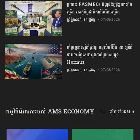
ប្រធាន​​ ​FASMEC​៖​ ​ទិញ​ទំនិញ​ខ្មែរ​កាន់តែ​
ច្រើន​ ​សេដ្ឋកិច្ច​ជាតិ​កាន់តែ​រីកចម្រើន​
,
ព្រឹត្តិការណ៍
សេដ្ឋកិច្ច
• 07/08/2026
តម្លៃប្រេងឡើងថ្លៃវិញ បន្ទាប់ពីអ៊ីរ៉ង់ និង អូម៉ង់
ទាមទារថ្លៃសេវាឆ្លងកាត់ច្រកសមុទ្រ
Hormuz
,
ព្រឹត្តិការណ៍
សេដ្ឋកិច្ច
• 07/08/2026
កម្មវិធីពិសេសរបស់ AMS ECONOMY
មើលទាំងអស់ ➧