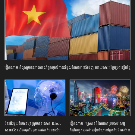
វៀតណាម កំពុងជួបឱនភាពពាណិជ្ជកម្មលើការនាំចូលធំជាងការនាំចេញ ដោយសារតម្លៃប្រេងឡើងថ្លៃ
ចិន​ដើរ​មួយ​ជំហាន​មុន​ក្រុមហ៊ុនលោក​ ​Elon​ ​
វៀតណាម រក្សាបានតំណែងជាប្រទេសសេដ្ឋ
Musk​ ​លើ​បច្ចេកវិទ្យា​វះកាត់​ដាក់​បន្ទះ​ឈីប​
កិច្ចរីកលូតលាស់លឿនបំផុតនៅក្នុងតំបន់អាស៊ាន