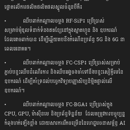
ផ្ដោតលើការផលិតផលិតផលស្នូលចំនួនបីគឺ៖
• ឈីបពាក់កណ្ដាលចម្លង RF-SiP៖ ប្រើប្រាស់
សម្រាប់ម៉ូឌុលទំនាក់ទំនងឥតខ្សែនៅក្នុងស្មាតហ្វូន និង ឧបករណ៍
ដែលអាចពាក់បាន ដើម្បីឆ្លើយតបនឹងកំណើនប្រព័ន្ធ 5G និង 6G នា
ពេលអនាគត។
• ឈីបពាក់កណ្ដាលចម្លង FC-CSP៖ ប្រើប្រាស់សម្រាប់
ភ្ជាប់បន្ទះឈីបដំណើរការ និងឈីបអង្គចងចាំទៅនឹងបន្ទះសៀគ្វីមេនៃ
ឧបករណ៍ ដើម្បីគាំទ្រដល់បច្ចេកវិទ្យាបញ្ញាសិប្បនិម្មិតផ្ទាល់លើ
ឧបករណ៍។
• ឈីបពាក់កណ្តាលចម្លង FC-BGA៖ ប្រើប្រាស់ក្នុង
CPU, GPU, ម៉ាស៊ីនមេ និងប្រព័ន្ធទិន្នន័យ ដែលតម្រូវការបច្ចុប្បន្ន
កំពុងហក់ឡើងខ្លាំង ដោយសារការរីកចម្រើននៃហេដ្ឋារចនាសម្ព័ន្ធ AI