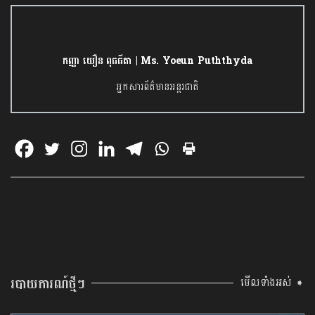
កញ្ញា យឿន ពុធធីតា | Ms. Yoeun Puththyda
អ្នកសារព័ត៌មានអន្តរជាតិ
របាយការណ៍ថ្មីៗ
មើលទាំងអស់ ➧