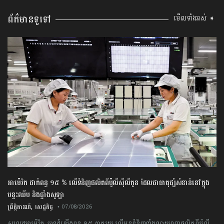
ព័ត៌មានទូទៅ
មើលទាំងអស់ ➧
អាម៉េរិក ដាក់ពន្ធ ១៥ % លើទំនិញផលិតពីប៉ូលីស៊ីលីកូន ដែលជាធាតុផ្សំសំខាន់នៅក្នុង
បន្ទះឈីប និងផ្ទាំងសូឡា
,
ព្រឹត្តិការណ៍
សេដ្ឋកិច្ច
• 07/08/2026
សហរដ្ឋអាម៉េរិក បានដំឡើងពន្ធ ១៥ ភាគរយ លើមុខទំនិញទាំងឡាយណាផលិតពីប៉ូលី