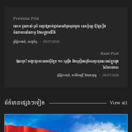
Post navigation
Previous Post
លោក ដូណាល់ ត្រាំ បញ្ជាឱ្យកាត់ផ្តាច់ពាណិជ្ជកម្មជាមួយ អេស្ប៉ាញ ជុំវិញរឿង
ចំណាយលើណាតូ និងសង្រ្គាមអ៊ីរ៉ង់
ព្រឹត្តិការណ៍, សេដ្ឋកិច្ច
09/07/2026
Next Post
ប៊ុល​ហ្ការី​ បង្ហោះ​ផ្កាយ​រណប​ថ្មី​​ចំនួន ​១០​ ​គ្រឿង និងត្រៀម​ពង្រីកសក្ដានុពលរបស់ខ្លួន​ក្នុង​
វិស័យ​យោធា​
ព្រឹត្តិការណ៍, អាជីវកម្មថ្មី និងនវានុវត្ត
09/07/2026
ព័ត៌មានផ្សេងៗទៀត
View all