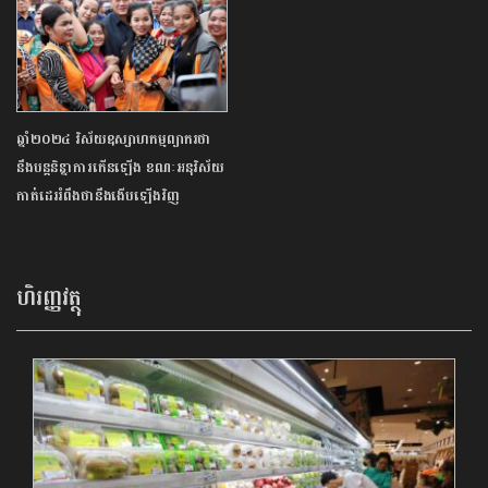
ឆ្នាំ២០២៤ វិស័យឧស្សាហកម្មព្យាករថា
នឹងបន្តនិន្នាការកើនឡើង ខណៈអនុវិស័យ
កាត់ដេររំពឹងថានឹងងើបឡើងវិញ
ហិរញ្ញវត្ថុ