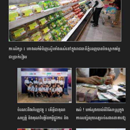
ការសិក្សា ៖ ហាងលក់ទំនិញស្ទើរទាំងអស់នៅក្នុងរាជធានីភ្នំពេញបានបិទស្លាកតម្លៃ
ជាប្រាក់រៀល
ចំណេះដឹងហិរញ្ញវត្ថុ ៖ តើអ្វីជាគុណ
តស់ ! មកស្វែងយល់ពីវិធីសាស្ត្រក្នុង
សម្បត្តិ និងគុណវិបត្តិនៃកម្ចីផ្លូវការ និង
ការសន្សំលុយសម្រាប់សងធនាគារឱ្យ
កម្ចីក្រៅផ្លូវការ?
ទាន់ពេលវេលា