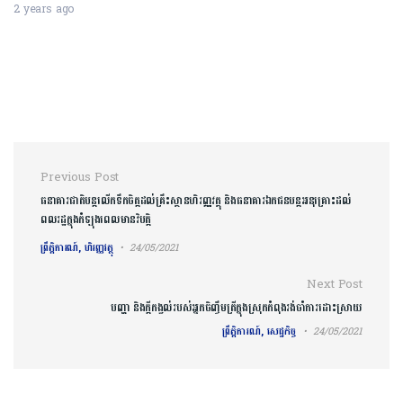
2 years ago
Post navigation
Previous Post
ធនាគារជាតិបន្តលើកទឹកចិត្តដល់គ្រឹះស្ថានហិរញ្ញវត្ថុ និងធនាគារឯកជនបន្តអនុគ្រោះដល់
ពលរដ្ឋក្នុងកំឡុងពេលមានវិបត្តិ
ព្រឹត្តិការណ៍, ហិរញ្ញវត្ថុ
24/05/2021
Next Post
បញ្ហា និងក្ដីកង្វល់របស់អ្នកចិញ្ចឹមត្រីក្នុងស្រុកកំពុងរង់ចាំការដោះស្រាយ
ព្រឹត្តិការណ៍, សេដ្ឋកិច្ច
24/05/2021