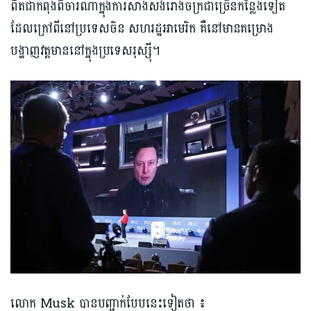
ពិតជាកំពុងពិចារណាក្នុងការសាងសង់រោងចក្រជាច្រើនកន្លែងទៀត
ដែលក្រៅពីនៅប្រទេសចិន សហរដ្ឋអាមេរិក គឺនៅមានគម្រោង
បង្ហាញវត្តមាននៅក្នុងប្រទេសរុស្ស៊ី។
លោក Musk បានបញ្ជាក់បែបនេះទៀតថា ៖