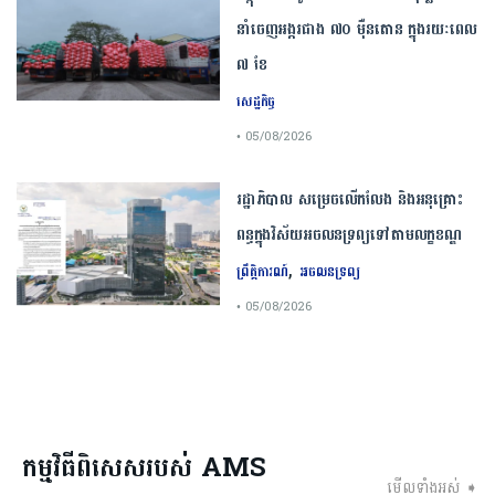
នាំចេញអង្ករជាង ៧០ ម៉ឺនតោន ក្នុងរយៈពេល
៧ ខែ
សេដ្ឋកិច្ច
• 05/08/2026
រដ្ឋាភិបាល សម្រេច​លើកលែង និងអនុគ្រោះ
ពន្ធក្នុងវិស័យអចលនទ្រព្យ​ទៅតាមលក្ខខណ្ឌ
,
ព្រឹត្តិការណ៍
អចលនទ្រព្យ
• 05/08/2026
កម្មវិធីពិសេសរបស់ AMS
មើលទាំងអស់ ➧