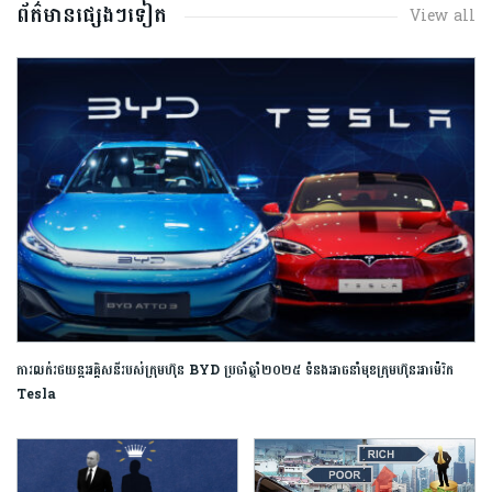
ព័ត៌មានផ្សេងៗទៀត
View all
ការលក់រថយន្តអគ្គិសនីរបស់ក្រុមហ៊ុន BYD ប្រចាំឆ្នាំ២០២៥ ទំនងអាចនាំមុខក្រុមហ៊ុនអាម៉េរិក
Tesla