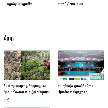
ចក្រដំបូងនៅក្រៅអឺរ៉ុប
សម្រាប់ឆ្នាំ២០២៥នេះ
ជំនួញ
ដំណាំ “ខ្ជាយខ្មៅ” ​ផ្តល់​ចំណូល​ក្រាស់
សហគ្រិនឆ្នើម គួរយល់ដឹងពីការ
ក្រែលដល់​កសិករនៅលើ​ភ្នំ​គូលែន​​ក្នុងមួយ
រៀបចំផែនអាជីវម្មឱ្យបានល្អ
ឆ្នាំៗ