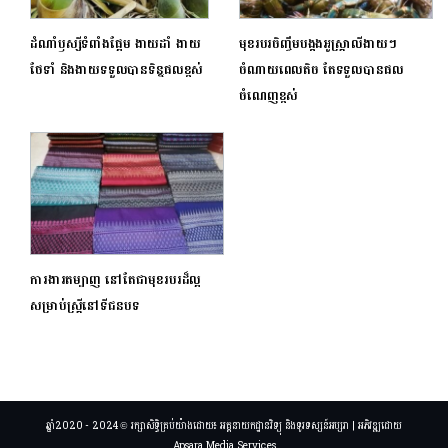
ដំណាំឫស្សីទំពាំងផ្អែម ងាយដាំ ងាយ
មុខរបរចិញ្ចឹមបង្កងអូស្ត្រាលីងាយៗ
ថែទាំ និងងាយទទួលបានទិន្នផលខ្ពស់
ចំណាយពេលតិច តែទទួលបានផល
ចំណេញខ្ពស់
ការងារតម្បាញ នៅតែជាមុខរបរដ៏ល្អ
សម្រាប់ស្ត្រីនៅទីជនបទ
ឆ្នាំ2020 - 2024 © រក្សាសិទ្ធិគ្រប់យ៉ាងដោយ៖ អគ្គនាយកដ្ឋានវិទ្យុ និងទូរទស្សន៍អប្សរា | អភិវឌ្ឍដោយ
Apsara Media Services