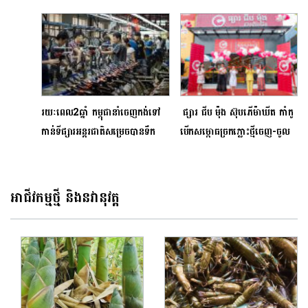
កាន់ទីផ្សារអន្តរជាតិនៅក្នុងខែឧសភា
ខ្វះលុយ ទូ ATM មានច្រើនណាស់
នេះ
រយៈពេល2ឆ្នាំ កម្ពុជានាំចេញកង់ទៅ
ផ្សារ ជីប ម៉ុង ស៊ុបភើម៉ាឃីត កាំកូ
កាន់ទីផ្សារអន្តរជាតិសម្រេចបានទឹក
បើកសម្ពោធច្រកភ្លោះថ្មីចេញ-ចូល
ប្រាក់ជាង950លានដុល្លារ
កាត់វិថី​ធំ ២
អាជីវកម្មថ្មី និងនវានុវត្ត