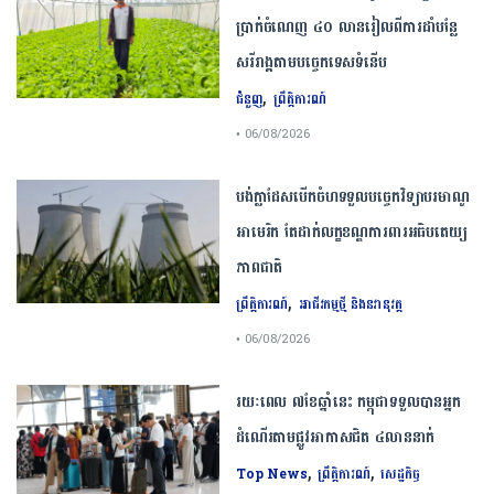
ប្រាក់ចំណេញ ៤០ លានរៀលពីការដាំបន្លែ
សរីរាង្គតាមបច្ចេកទេសទំនើប
,
ជំនួញ
ព្រឹត្តិការណ៍
• 06/08/2026
បង់ក្លាដែស​បើកចំហ​ទទួល​បច្ចេកវិទ្យា​បរមាណូ​
អាមេរិក​ តែ​ដាក់​លក្ខខណ្ឌ​ការពារ​អធិបតេយ្យ
ភាព​ជាតិ​
,
ព្រឹត្តិការណ៍
អាជីវកម្មថ្មី និងនវានុវត្ត
• 06/08/2026
រយៈពេល ៧ខែឆ្នាំនេះ កម្ពុជាទទួលបានអ្នក
ដំណើរតាមផ្លូវអាកាសជិត ៤លាននាក់
,
,
Top News
ព្រឹត្តិការណ៍
សេដ្ឋកិច្ច