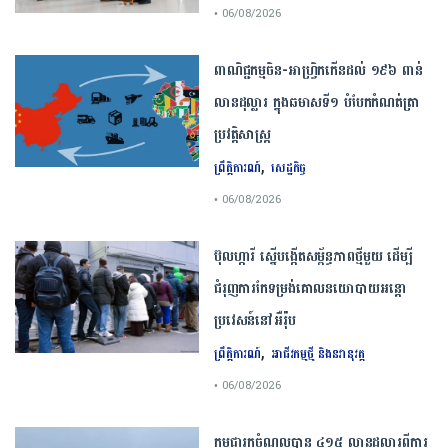
• 06/08/2026
ពាណិជ្ជកម្ម​ចិន​-​អាហ្វ្រិក​កើន​ដល់​ ​១៩៦​ ​ពាន់​
លាន​ដុល្លារ​ ក្នុង​ឆមាស​ទី​១​ ​បំបែក​កំណត់ត្រា​
ប្រវត្តិសាស្ត្រ​
,
ព្រឹត្តិការណ៍
សេដ្ឋកិច្ច
• 06/08/2026
ប៊ុល​ហ្ការី ​ស្នើ​បង្កើត​សម្ព័ន្ធភាព​ថ្មី​មួយ ​ដើម្បី​
ជំរុញ​ការ​កែទម្រង់​គោលនយោបាយ​អន្តោ
ប្រវេសន៍​នៅអឺរ៉ុប​
,
ព្រឹត្តិការណ៍
អាជីវកម្មថ្មី និងនវានុវត្ត
• 06/08/2026
កម្ពុជារកចំណូលបាន ៤១៥ លានដុល្លារពីការ