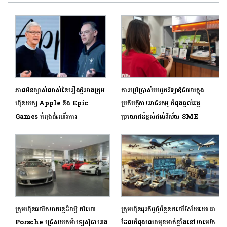
ភាពមិនច្បាស់លាស់នៃរឿងក្តីរវាងក្រុម
ការប្រើប្រាស់បច្ចេកវិទ្យាឌីជីថលក្នុង
ហ៊ុនយក្ស Apple និង Epic
ប្រតិបត្តិការអាជីវកម្ម កំពុងផ្តល់អត្ថ
Games កំពុងដំណើរការ
ប្រយោជន៍ខ្ពស់ដល់វិស័យ SME
ក្រុមហ៊ុនផលិតរថយន្តដ៏ល្បី យីហោ
ក្រុមហ៊ុនធុរកិច្ចថ្មីចំនួន៥លើវិស័យយោធា
Porsche ជ្រើសយកម៉ាឡេស៊ីជារោង
ដែលកំពុងលេចមុខមាត់ខ្លាំងនៅអាមេរិក