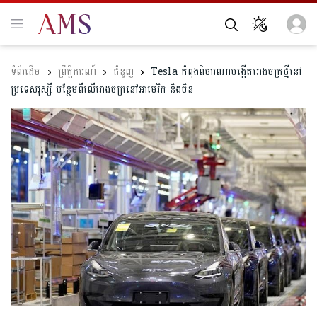
ព្រឹត្តិការណ៍
ជំនួញ
Tesla កំពុងពិចារណាបង្កើតរោងចក្រថ្មីនៅ
ប្រទេសរុស្សី បន្ថែមពីលើរោងចក្រនៅអាមេរិក និងចិន