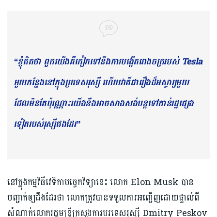
“ខ្ញុំគិតថា ពួកយើងគឺកៀកទៅនឹងការបង្កើតរោងចក្ររបស់ Tesla
មួយកន្លែងនៅក្នុងប្រទេសរុស្សី ហើយវាគឺជារឿងដ៏អស្ចារ្យមួយ
ដែលមិនតែប៉ុណ្ណោះយើងនឹងអាចសាងសង់បន្តទៅកាន់រដ្ឋផ្សេង
ទៀតរបស់រុស្សីផងដែរ”
នៅក្នុងកម្មវិធីវេទិកាបច្ចេកវិទ្យានេះ លោក Elon Musk បាន
បញ្ជាក់ឲ្យដឹងដែរថា លោកត្រូវបានទទួលការអញ្ជើញ​ដោយផ្ទាល់ពី
សំណាក់លោក​រដ្ឋមន្ត្រី​ក្រសួងការបរទេសរុស្សី Dmitry Peskov