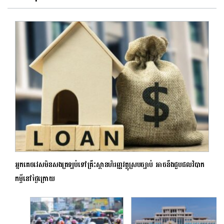
អ្នកគេចវេសមិនសងត្រឡប់ទៅគ្រឹះស្ថានហិរញ្ញវត្ថុស្របច្បាប់ អាចនឹងជួបផលវិបាក
កម្ចីនៅថ្ងៃក្រោយ