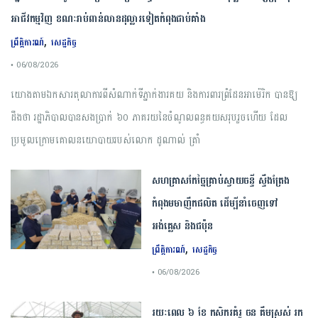
អាជីវកម្មវិញ ខណៈរាប់ពាន់លានដុល្លារទៀតកំពុងជាប់គាំង
,
ព្រឹត្តិការណ៍
សេដ្ឋកិច្ច
• 06/08/2026
យោងតាមឯកសារតុលាការពីសំណាក់ទីភ្នាក់ងារគយ និងការពារព្រំដែនអាម៉េរិក បានឱ្យ
ដឹងថា រដ្ឋាភិបាលបានសងប្រាក់ ៦០ ភាគរយនៃចំណូលពន្ធគយសរុបរួចហើយ ដែល
ប្រមូលក្រោមគោលនយោបាយរបស់លោក ដូណាល់ ត្រាំ
សហគ្រាសកែច្នៃគ្រាប់ស្វាយចន្ទី ស្ទឹងត្រែង
កំពុងមមាញឹកផលិត ដើម្បីនាំចេញទៅ
អង់គ្លេស និងជប៉ុន
,
ព្រឹត្តិការណ៍
សេដ្ឋកិច្ច
• 06/08/2026
រយៈពេល ៦ ខែ កសិករគំរូ ចន គឹមស្រស់ រក