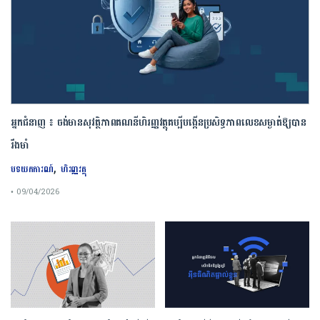
អ្នកជំនាញ ៖ ចង់មានសុវត្ថិភាពគណនីហិរញ្ញវត្ថុគប្បីបង្កើនប្រសិទ្ធភាពលេខសម្ងាត់ឱ្យបាន
រឹងមាំ
,
បទយកការណ៍
ហិរញ្ញវត្ថុ
• 09/04/2026