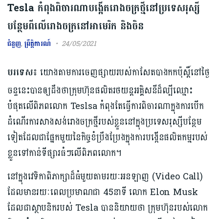
Tesla កំពុងពិចារណាបង្កើតរោងចក្រថ្មីនៅប្រទេសរុស្សី
បន្ថែមពីលើរោងចក្រនៅអាមេរិក និងចិន
ជំនួញ
,
ព្រឹត្តិការណ៍
24/05/2021
បរទេស៖​​
យោងតាមការចេញផ្សាយរបស់កាសែតបាងកកប៉ុស្តិ៍នៅថ្ងៃ
ចន្ទនេះបានឲ្យដឹងថាក្រុមហ៊ុនផលិតរថយន្តអគ្គិសនីដ៏ល្បីឈ្មោះ
បំផុតលើពិភពលោក Teslsa កំពុងតែធ្វើការពិចារណាក្នុងការបើក
ដំណើរការសាងសង់រោងចក្រថ្មីរបស់ខ្លួននៅក្នុងប្រទេសរុស្សីបន្ថែម
ទៀតដែលជាផ្នែកមួយនៃកិច្ចខំប្រឹងប្រែងក្នុង​ការបង្កើនផលិតកម្មរបស់
ខ្លួនទៅកាន់ទីផ្សារធំៗលើពិភពលោក។
នៅក្នុងវេទិកាពិភាក្សាដ៏ធំមួយតាមរយៈអនឡាញ (Video Call)
ដែលមានរយៈពេលប្រមាណជា 45នាទី លោក Elon Musk
ដែលជាស្ថាបនិករបស់ Tesla បាននិយាយថា ក្រុមហ៊ុនរបស់លោក