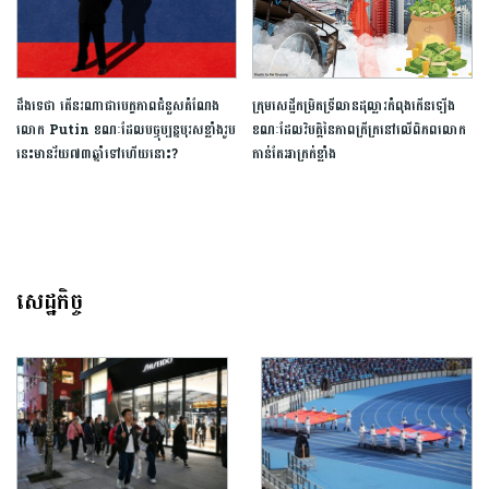
ដឹងទេថា តើនរណាជាបេក្ខភាពជំនួសតំណែង
ក្រុមសេដ្ឋីកម្រិតទ្រីលានដុល្លារកំពុងកើនឡើង
លោក Putin ខណៈដែលបច្ចុប្បន្នបុរសខ្លាំងរូប
ខណៈដែលវិបត្តិនៃភាពក្រីក្រនៅលើពិភពលោក
នេះមានវ័យ៧៣ឆ្នាំទៅហើយនោះ?
កាន់តែអាក្រក់ខ្លាំង
សេដ្ឋកិច្ច