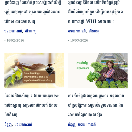
អ្នកជំនាញ ណែនាំឱ្យចេះសន្សំប្រាក់ដើម្បី
អ្នកជំនាញឌីជីថល លើកទឹកចិត្តឱ្យប្រើ
ត្រៀមបង្កាទុកដោះស្រាយបញ្ហាដែលអាច
អ៊ីនធឺណិតផ្ទាល់ខ្លួន ដើម្បីមានសុវត្ថិភាព
កើតមានជាយថាហេតុ
ជាងការប្រើ Wifi​ សាធារណៈ
,
,
បទយកការណ៍
ហិរញ្ញវត្ថុ
បទយកការណ៍
ហិរញ្ញវត្ថុ
• 16/02/2026
• 10/03/2026
ចំណេះដឹងកសិកម្ម ៖ ងាយៗបច្ចេកទេស
ការដាំបន្លែជាលក្ខណៈគ្រួសារ ទទួលបាន
ផលិតស្កររងូ សម្រាប់ផលិតមេជី និងមេ
បន្លែសុវត្ថិភាពសម្រាប់ទទួលទានផង និង
ចំណីសត្វ
អាចរកចំណូលបានទៀត
,
,
ជំនួញ
បទយកការណ៍
ជំនួញ
បទយកការណ៍