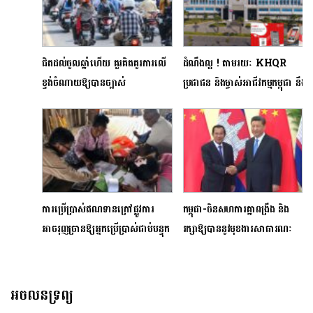
ជិតដល់ចូលឆ្នាំហើយ គួរគិតគូរការលើ
ដំណឹងល្អ ! តាមរយៈ KHQR
ខ្ទង់ចំណាយឱ្យបានច្បាស់
ប្រជាជន និងម្ចាស់អាជីវកម្មកម្ពុជា នឹង
លាស់ចៀសវាងបញ្ហាហិរញ្ញវត្ថុ ពេល
អាចស្គែនទូទាត់នៅប្រទេសជប៉ុនបាន
មកពីស្រុកវិញ
ការប្រើប្រាស់ឥណទានក្រៅផ្លូវការ
កម្ពុជា-ចិនសហការគ្នាពង្រឹង និង
អាចរុញច្រានឱ្យអ្នកប្រើប្រាស់ជាប់បន្ទុក
រក្សាឱ្យបាននូវមុខងារសាធារណៈ
បំណុលលើសលប់
ប្រកបដោយគុណភាព និងផ្តោតលើ
ប្រជាជនជាស្នូល
អចលនទ្រព្យ