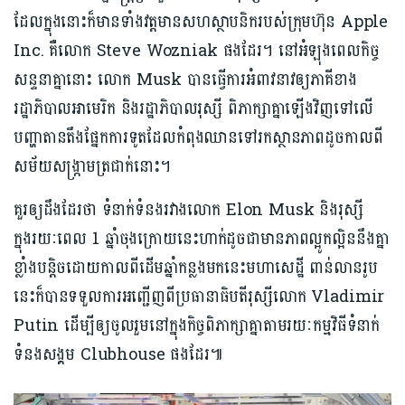
ដែលក្នុងនោះក៏មានទាំងវត្តមានសហស្ថាបនិករបស់ក្រុមហ៊ុន Apple
Inc. គឺលោក Steve Wozniak ផង​ដែរ។ នៅអំឡុងពេលកិច្ច
សន្ទនាគ្នានោះ លោក Musk បានធ្វើការអំពាវនាវឲ្យភាគីខាង
រដ្ឋាភិបាលអាមេរិក និងរដ្ឋាភិបាលរុស្សី ពិភាក្សាគ្នាឡើងវិញទៅលើ​
បញ្ហាតាន​តឹងផ្នែកការទូតដែលកំពុងឈានទៅរកស្ថានភាពដូចកាលពី
សម័យសង្ក្រាមត្រជាក់នោះ។
គួរឲ្យដឹងដែរថា ទំនាក់ទំនងរវាងលោក Elon Musk និងរុស្សី
ក្នុងរយៈពេល 1 ឆ្នាំចុងក្រោយនេះហាក់ដូចជាមានភាព​ល្អូកល្អិននឹងគ្នា
ខ្លាំងបន្តិចដោយ​កាល​ពីដើមឆ្នាំកន្លងមកនេះមហាសេដ្ឋី ពាន់លានរូប
នេះក៏បានទទួលការអញ្ជើញពីប្រធានាធិបតីរុស្សីលោក Vladimir
Putin ដើម្បីឲ្យចូលរួមនៅក្នុងកិច្ចពិភាក្សា​គ្នា​តាមរយៈកម្មវិធីទំនាក់
ទំនងសង្គម Clubhouse ផងដែរ៕