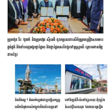
ក្រុមហ៊ុន វិរៈ ប៊ុនថាំ និងក្រុមហ៊ុន ស៊ីអេជី ចុះហត្ថលេខាលើកិច្ចព្រមព្រៀងសហការ
ផ្គត់ផ្គង់ និងនាំចេញអង្ករផ្ការំដួល និងផ្ការំដួលសរីរាង្គទៅអូស្ត្រាលី ក្រោមពាណិជ្ជ
នាមខ្មែរ
ដំណឹងល្អ ! តំណក់ប្រេងជាប្រវត្តិសាស្ត្រ
ទៅទិញអីវ៉ាន់នៅផ្សារបោះដុំឃ្លាំង
លើកដំបូងរបស់កម្ពុជានឹងនាំចេញទៅ
រំសេវថ្មីសែនសុខ លែងបារម្ភរឿង