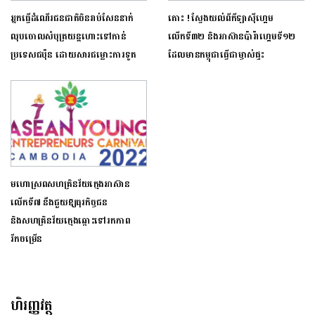
អ្នកធ្វើដំណើរជនជាតិចិនរាប់សែននាក់
តោះ ! ស្វែងយល់ពីកីឡាស៊ីហ្គេម
លុបចោលសំបុត្រយន្តហោះទៅកាន់
លើកទី៣២ និងអាស៊ានប៉ារ៉ាហ្គេមទី១២
ប្រទេសជប៉ុន ដោយសារជម្លោះការទូត
ដែលមានកម្ពុជាធ្វើជាម្ចាស់ផ្ទះ
មហោស្រពសហគ្រិនវ័យក្មេងអាស៊ាន
លើកទី៧ នឹងជួយឱ្យធុរកិច្ចជន
និងសហគ្រិនវ័យក្មេងឆ្ពោះទៅរកភាព
រីកចម្រើន
ហិរញ្ញវត្ថុ