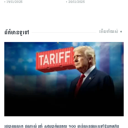
• 19/11/2025
• 20/11/2025
ព័ត៌មានទូទៅ
មើលទាំងអស់ ➧
រដ្ឋបាលលោក ដូណាល់ ត្រាំ សងប្រាក់ពន្ធគយ ១០០ ពាន់លានដុល្លារទៅឱ្យក្រុមហ៊ុន