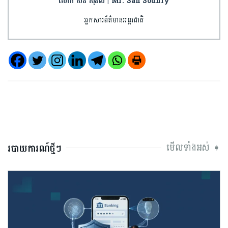
លោក សន ស៊ុនលី | Mr. San Sounly
អ្នកសារព័ត៌មានអន្តរជាតិ
មើលទាំងអស់ ➧
របាយការណ៍ថ្មីៗ