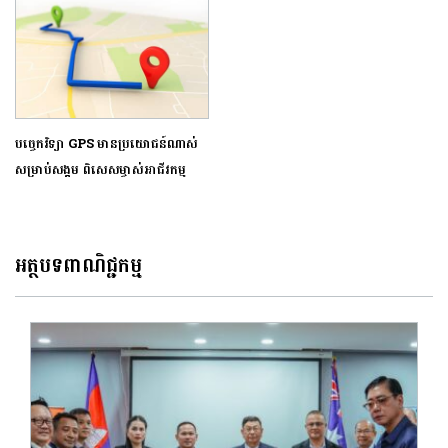
បច្ចេកវិទ្យា GPS មានប្រយោជន៍ណាស់
សម្រាប់សង្គម ពិសេសម្ចាស់អាជីវកម្ម
អត្ថបទពាណិជ្ជកម្ម