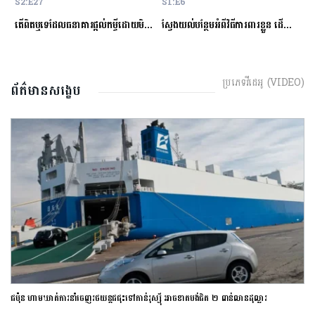
S2:E27
S1:E6
S
ម្ចីជាមួយធនាគារ
តើពិតឬទេដែលធនាគារផ្ដល់កម្ចីដោយមិនសិក្សាលើលទ្ធភាពសងត្រឡប់?
ស្វែងយល់បន្ថែមអំពីវិធីការពារខ្លួន ដើម្បីជៀសវាងពីការឆបោកតាមបច្ចេកវិទ្យាហិរញ្ញវត្ថុ!
ត
ប្រភេទវីដេអូ (VIDEO)
ព័ត៌មានសង្ខេប
ជប៉ុន ហាមឃាត់ការនាំចេញរថយន្តជជុះទៅកាន់រុស្ស៊ី អាចខាតបង់ជិត ២ ពាន់លានដុល្លារ