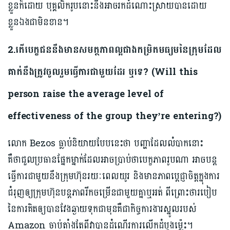
ខ្លួនក៏ដោយ បុគ្គលិករូបនោះនឹងអាចរកដំណោះស្រាយបានដោយ
ខ្លួនឯងជាមិនខាន។
2.
តើបេក្ខជននឹងមានសមត្ថភាពល្អជាងកម្រិតមធ្យមនៃក្រុមដែល
គាត់នឹងត្រូវចូលរួមធ្វើការជាមួយដែរ ឬទេ?
(Will this
person raise the average level of
effectiveness of the group they’re entering?
)
លោក Bezos ធ្លាប់និយាយបែបនេះថា បញ្ហាដែលលំបាកនោះ
គឺថាជួលប្រធានផ្នែកម្នាក់ដែលអាចប្រាប់ថាបេក្ខភាពរូបណា អាចបន្ត
ធ្វើការជាមួយនឹងក្រុមហ៊ុនរយៈពេលយូរ និងមានភាពប្តេជ្ញាចិត្តក្នុងការ
ជំរុញឲ្យក្រុមហ៊ុនបន្តភាពរីកចម្រើនជាមួយគ្នាឬអត់ ពីព្រោះថារបៀប
នៃការគិតឲ្យបានវែងឆ្ងាយទុកជាមុនគឺជាកិច្ចការងារស្នូលរបស់
Amazon ចាប់តាំងតែពីវាបានដំណើរការលើកដំបូងម្ល៉េះ។