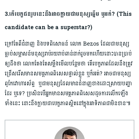
3.
តើបេក្ខជនរូបនេះនឹងអាចក្លាយជាមនុស្សឆ្នើម ឬអត់?
(This
candidate can be a superstar?
)
ក្រៅតែពីជំនាញ និងបទពិសោធន៍ លោក Bezos ដែលជាមនុស្ស
ធ្លាប់សម្ភាសន៍មនុស្សរាប់រយរាប់ពាន់នាក់រួចមកហើយនោះបានប្រាប់
ឲ្យដឹងថា លោកតែងតែសម្លឹងមើលបន្ថែមថា តើបេក្ខភាពដែលនឹងត្រូវ
ជ្រើសរើសមានសមត្ថភាពពិសេសផ្ទាល់ខ្លួន ឬក៏អត់? អាចជាមនុស្ស
ពូកែវោហារស័ព្ទ ឬជាមនុស្សដែលមានជំនាញខាងដោះស្រាយបញ្ហា
ដែរ ឬទេ? ប្រសិនបើអ្នកមានសមត្ថភាពពិសេសដូចការលើកឡើង
ទាំងនេះ នោះនឹងក្លាយជាបេក្ខភាពស្ថិតនៅក្នុងអាទិភាពជាមិនខាន៕