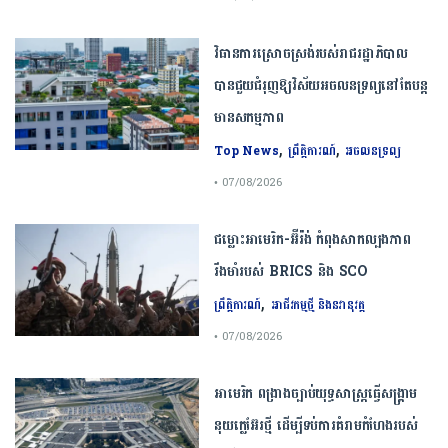
វិធានការស្រោចស្រង់របស់រាជរដ្ឋាភិបាល​
បាន​ជួយ​ជំរុញឱ្យវិស័យ​អចលនទ្រព្យនៅតែបន្ត​
មានសកម្មភាព
,
,
Top News
ព្រឹត្តិការណ៍
អចលនទ្រព្យ
• 07/08/2026
ជម្លោះ​អាមេរិក​-​អ៊ីរ៉ង់​ ​កំពុង​សាកល្បង​ភាព​
រឹងមាំ​របស់​ ​BRICS​ ​និង​ ​SCO​
,
ព្រឹត្តិការណ៍
អាជីវកម្មថ្មី និងនវានុវត្ត
• 07/08/2026
​អាមេរិក​ ពង្រាងច្បាប់​យុទ្ធសាស្ត្រ​ធ្វើ​សង្គ្រាម​
នុយក្លេអ៊ែរ​ថ្មី ដើម្បីទប់ការគំរាមកំហែងរបស់​