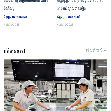
ផលិតស្កររងូ សម្រាប់ផលិតមេជី និងមេ
បន្លែសុវត្ថិភាពសម្រាប់ទទួលទានផង និង
ចំណីសត្វ
អាចរកចំណូលបានទៀត
,
,
ជំនួញ
បទយកការណ៍
ជំនួញ
បទយកការណ៍
• 19/11/2025
• 20/11/2025
ព័ត៌មានទូទៅ
មើលទាំងអស់ ➧