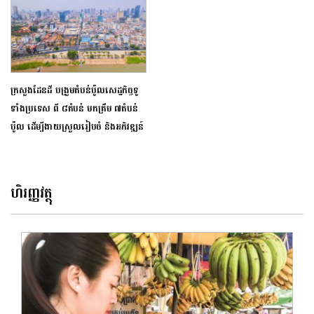
ក្រសួងដែន​ដី បង្រួម​តំបន់​ប៉ូលសេដ្ឋកិច្ចទូ
ទាំងប្រទេស​ ពី ​​៨តំបន់ ម​កត្រឹម ​៧​តំបន់​
ប៉ូល​ ​ដើម្បីងាយស្រួលរៀបចំ និងអភិវឌ្ឍន៍​
ហិរញ្ញវត្ថុ