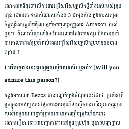
លោកពាក់ព័ន្ធទៅលើការងារជ្រើសរើសបុគ្គលិកថ្មីទាំងអស់របស់ក្រុម
ហ៊ុន ដោយចោទជាសំណួរសួរចំនួន 3 ជាមុនសិន ក្នុងការសម្រេច
ចិត្តជ្រើសបុគ្គលិកថ្មីណាម្នាក់មកចូលរួមគ្រួសារ Amazon របស់
ខ្លួន។ ចំពោះសំណួរទាំង3 ដែលលោកតែងចោទសួរ និងបានដាក់
ជាគោលការណ៍ប្រចាំរាល់ពេលជ្រើសរើសបុគ្គលិករួមមានដូចខាង
ក្រោម ៖
1.
តើបេក្ខជននេះគួរឲ្យអ្នកស្ងើចសរសើរ ឬអត់?
(Will you
admire this person?
)
កន្លងមកលោក Bezos បានបញ្ជាក់ត្រង់ចំណុចនេះដែរថា ប្រសិនបើ
អ្នកក្នុងនាមជាប្រធានផ្នែកមានអារម្មណ៍ថាស្ងើចសរសើរនូវសមត្ថភាព
របស់បេក្ខជនណាម្នាក់ប្រកបដោយភាពត្រឹមត្រូវហើយនោះ
លោកជឿថា ទោះជាបញ្ហាការងារនៅក្នុងក្រុមហ៊ុន ឬមានបញ្ហាផ្ទាល់