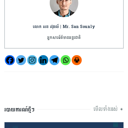
លោក សន ស៊ុនលី | Mr. San Sounly
អ្នកសារព័ត៌មានអន្តរជាតិ
មើលទាំងអស់ ➧
របាយការណ៍ថ្មីៗ