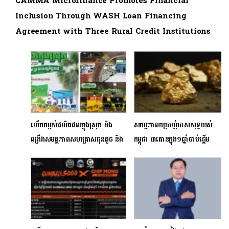
CAMMA Microfinance Promotes Financial
Inclusion Through WASH Loan Financing
Agreement with Three Rural Credit Institutions
លើកកម្ពស់​ផលិតផល​ក្នុងស្រុក និង​
សកម្មភាពចម្រាញ់មាសសុទ្ធរបស់
ពង្រឹង​សមត្ថភាព​សហគ្រាស​ធុន​តូច និង​
កម្ពុជា ៣តោនក្នុង១ឆ្នាំចាប់ផ្តើម
មធ្យម – សហគ្រិន​ខ្មែរ និង​ផ្សារអុីអន
ដំណើរការហើយ
រៀបចំ​ពិព័រណ៍​ផលិតផល​ក្នុងស្រុក