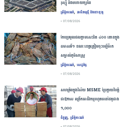
រុស្ស៊ី និងមហាយក្សចិន
,
ព្រឹត្តិការណ៍
អាជីវកម្មថ្មី និងនវានុវត្ត
• 07/08/2026
កែប​ប្រមូល​ផល​ក្តាម​សេះ​ជិត​ ​៤០០ ​តោន​ក្នុង​
ឆមាស​ទី​១​ ​ខណៈ​ខេត្ត​ត្រៀម​ចុះបញ្ជី​ម៉ាក​
សម្គាល់​ភូមិសាស្ត្រ​
,
ព្រឹត្តិការណ៍
សេដ្ឋកិច្ច
• 07/08/2026
សហគ្រិនក្នុងវិស័យ MSME ប្រែក្លាយវិបត្តិ
ជាឱកាស ពង្រីកអាជីវកម្មរហូតមានដៃគូជាង
១,០០០
,
ជំនួញ
ព្រឹត្តិការណ៍
• 07/08/2026