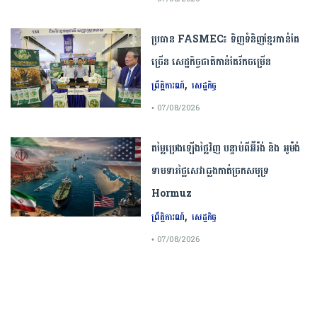
ប្រធាន​​ ​FASMEC​៖​ ​ទិញ​ទំនិញ​ខ្មែរ​កាន់តែ​
ច្រើន​ ​សេដ្ឋកិច្ច​ជាតិ​កាន់តែ​រីកចម្រើន​
,
ព្រឹត្តិការណ៍
សេដ្ឋកិច្ច
• 07/08/2026
តម្លៃប្រេងឡើងថ្លៃវិញ បន្ទាប់ពីអ៊ីរ៉ង់ និង អូម៉ង់
ទាមទារថ្លៃសេវាឆ្លងកាត់ច្រកសមុទ្រ
Hormuz
,
ព្រឹត្តិការណ៍
សេដ្ឋកិច្ច
• 07/08/2026