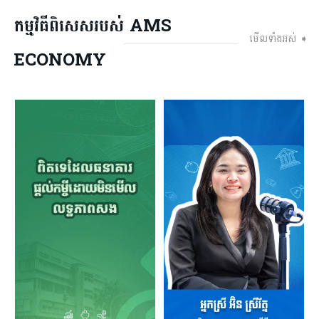
កម្មវិធីពិសេសរបស់ AMS
មើលទាំងអស់ ➧
ECONOMY