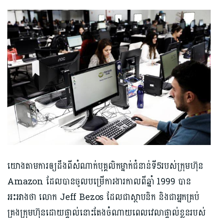
យោងតាមការឲ្យដឹងពីសំណាក់បុគ្គលិកម្នាក់ជំនាន់ទី5របស់ក្រុមហ៊ុន
Amazon ដែលបានចូលបម្រើការងារកាលពីឆ្នាំ 1999 បាន
អះអាងថា លោក Jeff Bezos ដែលជាស្ថាបនិក និងជាអ្នកគ្រប់
គ្រងក្រុមហ៊ុនដោយផ្ទាល់នោះតែងចំណាយពេលវេលាផ្ទាល់ខ្លួនរបស់