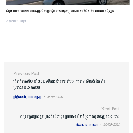
ជប៉ុន ហាមឃាត់ការនាំចេញរថយន្តជជុះទៅកាន់រុស្ស៊ី អាចខាតបង់ជិត ២ ពាន់លានដុល្លារ
2 years ago
Post navigation
Previous Post
ដើមត្រីមាសទី២ ឆ្នាំ២០២១ទីផ្សារលំនៅឋានបែបឯកជននៅសឹង្ហបុរីកើនឡើង
ប្រមាណ២.៦ ភាគរយ
ព្រឹត្តិការណ៍, អចលនទ្រព្យ
25/05/2021
Next Post
ការគ្រប់គ្រងប្រព័ន្ធចម្រោះទឹកគឺជាផ្នែកមួយយ៉ាងសំខាន់ក្នុងការកិច្ចអភិវឌ្ឍន៍សង្គមជាតិ
ជំនួញ, ព្រឹត្តិការណ៍
26/05/2021