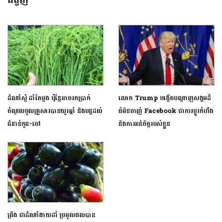
ដំណាំស្អំ ដាំតែម្តង ប៉ុន្តែអាចរកប្រាក់
លោក Trump បង្កើតបណ្តាញសង្គមដ៏
ចំណូលចូលគ្រួសារបានយូរឆ្នាំ និងបន្តដល់
ធំមិនចាញ់ Facebook ជាការប្តូរកំហឹង
ជំនាន់កូន-ចៅ
និងការអន់ចិត្តរបស់ខ្លួន
ព្រីង ជាដំណាំងាយដាំ ប្រមូលផលបាន