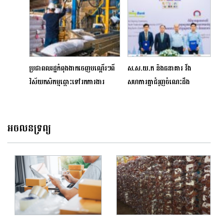
ប្រជាពលរដ្ឋ​កំពុង​ងាកចេញបណ្តើរៗ​ពី​
ស.ស.យ.ក និងធនាគារ វីង
វិស័យ​កសិកម្ម​ឆ្ពោះទៅ​រក​ការងារ​​
សហការគ្នា​ជំរុញចំណេះដឹង
ផលិតកម្ម និង​សេវាកម្មដែលមាន​​ប្រាក់​
ផ្នែកហិរញ្ញវត្ថុទៅដល់យុវជន
ឈ្នួលច្រើនជាងមុន
អចលនទ្រព្យ