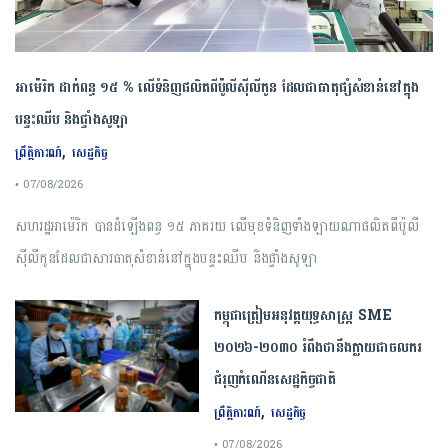
អាម៉េរិក ដាក់ពន្ធ ១៥ % លើទំនិញផលិតពីប៉ូលីស៊ីលីកូន ដែលជាធាតុផ្សំសំខាន់នៅក្នុង
បន្ទះឈីប និងផ្ទាំងសូឡា
,
ព្រឹត្តិការណ៍
សេដ្ឋកិច្ច
• 07/08/2026
សហរដ្ឋអាម៉េរិក បានដំឡើងពន្ធ ១៥ ភាគរយ លើមុខទំនិញទាំងឡាយណាផលិតពីប៉ូលី
ស៊ីលីកូនដែលជាសារធាតុសំខាន់នៅក្នុងបន្ទះឈីប និងផ្ទាំងសូឡា
កម្ពុជា​ត្រៀមអនុវត្ត​យុទ្ធសាស្ត្រ​ ​SME​ ​
២០២៦​-​២០៣០​ រំពឹងថានឹងក្លាយ​ជា​ចលករ​
ជំរុញ​កំណើន​សេដ្ឋកិច្ច​ជាតិ​
,
ព្រឹត្តិការណ៍
សេដ្ឋកិច្ច
• 07/08/2026