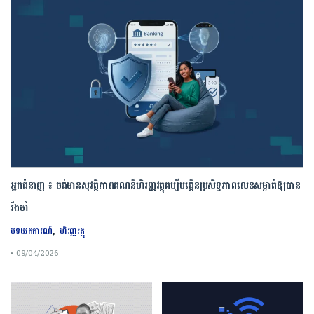
អ្នកជំនាញ ៖ ចង់មានសុវត្ថិភាពគណនីហិរញ្ញវត្ថុគប្បីបង្កើនប្រសិទ្ធភាពលេខសម្ងាត់ឱ្យបាន
រឹងមាំ
,
បទយកការណ៍
ហិរញ្ញវត្ថុ
• 09/04/2026