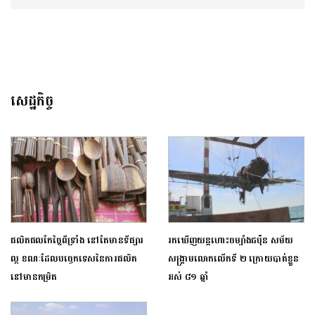
សេដ្ឋកិច្ច
ផលិតផលកែច្នៃពីទ្រាំង នៅតែមានទីផ្សារ
រកឃើញយន្តហោះចម្បាំងជប៉ុន សម័យ
ល្អ ខណៈដែលបច្ចេកទេសនៃការផលិត
សង្គ្រាមលោកលើកទី ២ ក្រោយបាត់ខ្លួន
នៅមានកម្រិត
អស់ ៨១ ឆ្នាំ