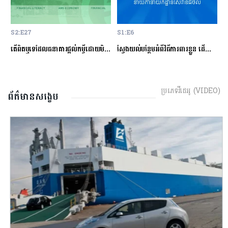
S2:E27
S1:E6
S
ម្ចីជាមួយធនាគារ
តើពិតឬទេដែលធនាគារផ្ដល់កម្ចីដោយមិនសិក្សាលើលទ្ធភាពសងត្រឡប់?
ស្វែងយល់បន្ថែមអំពីវិធីការពារខ្លួន ដើម្បីជៀសវាងពីការឆបោកតាមបច្ចេកវិទ្យាហិរញ្ញវត្ថុ!
ត
ប្រភេទវីដេអូ (VIDEO)
ព័ត៌មានសង្ខេប