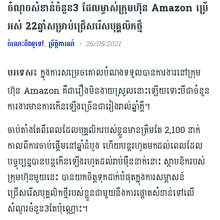
ចំណុចសំខាន់ចំនួន3 ដែលម្ចាស់ក្រុមហ៊ុន Amazon ប្រើ
អស់ 22ឆ្នាំសម្រាប់ជ្រើសរើសបុគ្គលិកថ្មី
ចំណេះដឹងទូទៅ
,
ព្រឹត្តិការណ៍
26/05/2021
បរទេស៖
ក្នុងការសម្រេចគោលបំណងទទួលបានការងារនៅក្រុម
ហ៊ុន Amazon គឺជារឿងមិនងាយស្រួលនោះឡើយទោះបីជាចំនួន
ការងារមានការកើនឡើងច្រើនជារៀងរាល់ឆ្នាំក្តី។
ចាប់តាំងតែពីពេលដែលបុគ្គលិករបស់ខ្លួនមានត្រឹមតែ 2,100 នាក់
កាលពីការចាប់ផ្តើមនៅឆ្នាំដំបូង ហើយបន្តរហូតមកដល់ពេលដែល
បច្ចុប្បន្នបានបន្តកើនឡើងរហូតដល់រាប់ម៉ឺននាក់នោះ ស្ថាបនិករបស់
ក្រុមហ៊ុនមួយនេះ បានយកចិត្តទុកដាក់បំផុតក្នុងការសម្ភាសន៍
ជ្រើសរើសបុគ្គលិកថ្មីរបស់ខ្លួនជាមួយនឹងការផ្តោតសំខាន់ទៅលើ
សំណួរចំនួន3តែប៉ុណ្ណោះ។