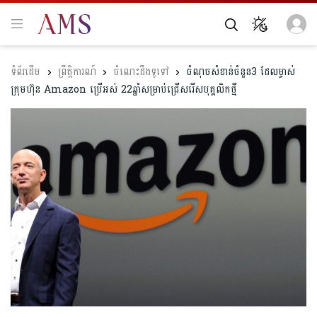
ព្រឹត្តិការណ៍
ចំណេះដឹងទូទៅ
ចំណុចសំខាន់ចំនួន3 ដែលម្ចាស់
ក្រុមហ៊ុន Amazon ប្រើអស់ 22ឆ្នាំសម្រាប់ជ្រើសរើសបុគ្គលិកថ្មី