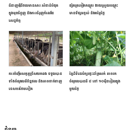
ជំនាញឌីជីថលមានសារៈសំខាន់បំផុត
ផ្សិតត្រចៀកកណ្ដុរ ងាយស្រួលបណ្តុះ
ក្នុងមុខជំនួញ និងការជំរុញកំណើន
មានទីផ្សារខ្ពស់ និងតម្លៃថ្លៃ
សេដ្ឋកិច្ច
ការចិញ្ចឹមសត្វអូទ្រីសយកពង ទទួលបាន
ច្នៃដីទំនេរក្បែរផ្ទះដាំត្រសក់ អាចរក
ទាំងចំណូលពីទិន្នផល និងអាចទាក់ទាញ
ចំណូលបានពី ៨ ទៅ ១០ម៉ឺនរៀលក្នុង
ទេសចរថែមទៀត
មួយថ្ងៃ
ជំនួញ