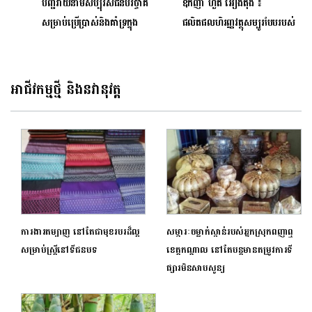
បញ្ជីរាយនាមសប្បុរសជនបរិច្ចាគ
ឧកញ៉ា ហួត អៀងតុង ៖
សម្រាប់ប្រើប្រាស់និងគាំទ្រក្នុង
ផលិតផលហិរញ្ញវត្ថុសម្បូរបែបរបស់
សកម្មភាពរៀបចំព្រឹត្តិការណ៍​
ធនាគារ ហត្ថា ចូលរួមចំណែកយ៉ាង
Gumball3000 នៅកម្ពុជា​
សំខាន់ក្នុងការលើកកម្ពស់ជីវភាព
ប្រជាពលរដ្ឋ
អាជីវកម្មថ្មី និងនវានុវត្ត
ការងារតម្បាញ នៅតែជាមុខរបរដ៏ល្អ
សម្ភារៈចម្លាក់ស្ពាន់របស់អ្នកស្រុកពញាឮ
សម្រាប់ស្ត្រីនៅទីជនបទ
ខេត្តកណ្តាល នៅតែបន្តមានតម្រូវការទី
ផ្សារមិនសាបសូន្យ