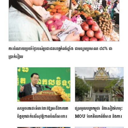
ការចំណាយប្រចាំថ្ងៃរបស់ប្រជាជនខេត្តកំពង់ឆ្នាំង ជាមធ្យមប្រមាណ ៨៨% ជា
ប្រាក់រៀល
សម្ដេចតេជោអំពាវនាវឱ្យអាជីវករយក
ផ្សារមូលបត្រកម្ពុជា និងសៀងហៃចុះ
ចិត្តទុកដាក់លើសុវត្ថិភាពចំណីអាហារ
MOU ចែករំលែកព័ត៌មាន និងការ
ខណៈពិធីបុណ្យចូលឆ្នាំខិតជិតមកដល់
អភិវឌ្ឍផលិតផលហិរញ្ញវត្ថុ