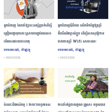
អ្នកជំនាញ ណែនាំឱ្យចេះសន្សំប្រាក់ដើម្បី
អ្នកជំនាញឌីជីថល លើកទឹកចិត្តឱ្យប្រើ
ត្រៀមបង្កាទុកដោះស្រាយបញ្ហាដែលអាច
អ៊ីនធឺណិតផ្ទាល់ខ្លួន ដើម្បីមានសុវត្ថិភាព
កើតមានជាយថាហេតុ
ជាងការប្រើ Wifi​ សាធារណៈ
,
,
បទយកការណ៍
ហិរញ្ញវត្ថុ
បទយកការណ៍
ហិរញ្ញវត្ថុ
• 16/02/2026
• 10/03/2026
ចំណេះដឹងកសិកម្ម ៖ ងាយៗបច្ចេកទេស
ការដាំបន្លែជាលក្ខណៈគ្រួសារ ទទួលបាន