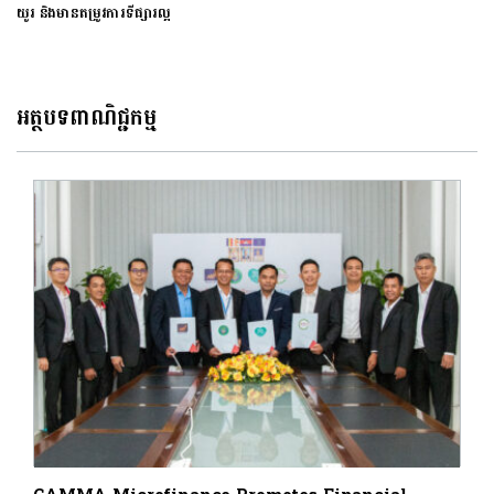
យូរ និងមានតម្រូវការទីផ្សារល្អ
អត្ថបទពាណិជ្ជកម្ម