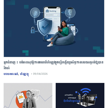
អ្នកជំនាញ ៖ ចង់មានសុវត្ថិភាពគណនីហិរញ្ញវត្ថុគប្បីបង្កើនប្រសិទ្ធភាពលេខសម្ងាត់ឱ្យបាន
រឹងមាំ
,
បទយកការណ៍
ហិរញ្ញវត្ថុ
• 09/04/2026