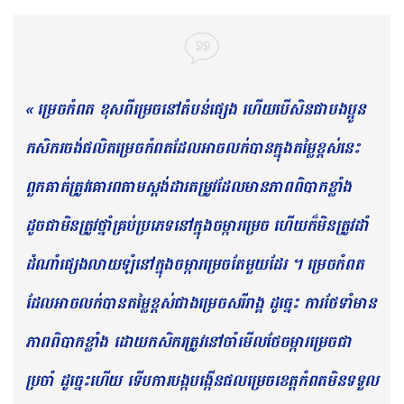
« ម្រេច​កំពត ខុសពីម្រេចនៅតំបន់​ផ្សេង​ ហើយបើសិនជា​បងប្អូន
កសិករចង់ផលិ​តម្រេចកំពត​ដែលអាច​លក់​បាន​ក្នុងតម្លៃខ្ពស់នេះ
ពួកគាត់​ត្រូវ​គោរព​តាមស្តង់ដារ​តម្រូវដែលមានភាពពិបាក​ខ្លាំង
ដូចជា​មិនត្រូវ​ថ្នាំគ្រប់ប្រភេទ​នៅក្នុង​ចម្ការម្រេច ហើយក៏មិនត្រូវ​ដាំ
ដំណាំផ្សេង​លាយឡំនៅក្នុងចម្ការ​ម្រេច​តែមួយដែរ ។​ ​ម្រេច​កំពត
ដែលអាច​លក់បានតម្លៃខ្ពស់ជាងម្រេច​សរីរាង្គ​​ ដូច្នេះ ការ​ថែទាំ​មាន
ភាពពិបាក​ខ្លាំង ដោយកសិករត្រូវ​នៅចាំមើលថែចម្កា​រម្រេចជា​
ប្រចាំ ដូច្នេះហើយ ទើប​ការ​បង្កបង្កើនផល​ម្រេចខេត្តកំពតមិនទទួល​