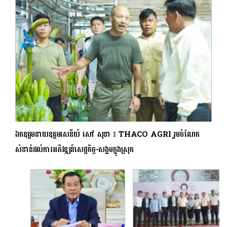
ឯកឧត្តមនាយឧត្តមសេនីយ៍ សៅ សុខា ៖ THACO AGRI រួមចំណែក
សំខាន់ដល់ការអភិវឌ្ឍន៍សេដ្ឋកិច្ច-សង្គមក្នុងស្រុក