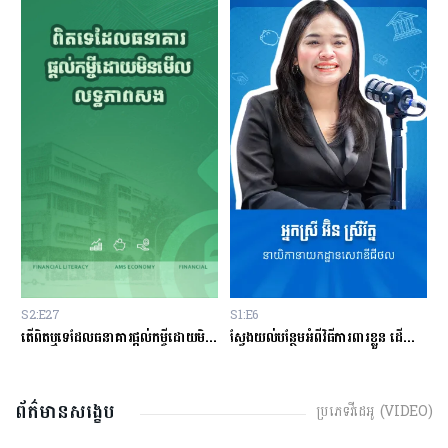
S2:E27
S1:E6
S
ម្ចីជាមួយធនាគារ
តើពិតឬទេដែលធនាគារផ្ដល់កម្ចីដោយមិនសិក្សាលើលទ្ធភាពសងត្រឡប់?
ស្វែងយល់បន្ថែមអំពីវិធីការពារខ្លួន ដើម្បីជៀសវាងពីការឆបោកតាមបច្ចេកវិទ្យាហិរញ្ញវត្ថុ!
ត
ព័ត៌មានសង្ខេប
ប្រភេទវីដេអូ (VIDEO)