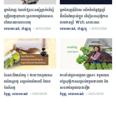
អ្នកជំនាញ ណែនាំឱ្យចេះសន្សំប្រាក់ដើម្បី
អ្នកជំនាញឌីជីថល លើកទឹកចិត្តឱ្យប្រើ
ត្រៀមបង្កាទុកដោះស្រាយបញ្ហាដែលអាច
អ៊ីនធឺណិតផ្ទាល់ខ្លួន ដើម្បីមានសុវត្ថិភាព
កើតមានជាយថាហេតុ
ជាងការប្រើ Wifi​ សាធារណៈ
,
,
បទយកការណ៍
ហិរញ្ញវត្ថុ
បទយកការណ៍
ហិរញ្ញវត្ថុ
• 16/02/2026
• 10/03/2026
ចំណេះដឹងកសិកម្ម ៖ ងាយៗបច្ចេកទេស
ការដាំបន្លែជាលក្ខណៈគ្រួសារ ទទួលបាន
ផលិតស្កររងូ សម្រាប់ផលិតមេជី និងមេ
បន្លែសុវត្ថិភាពសម្រាប់ទទួលទានផង និង
ចំណីសត្វ
អាចរកចំណូលបានទៀត
,
,
ជំនួញ
បទយកការណ៍
ជំនួញ
បទយកការណ៍
• 19/11/2025
• 20/11/2025