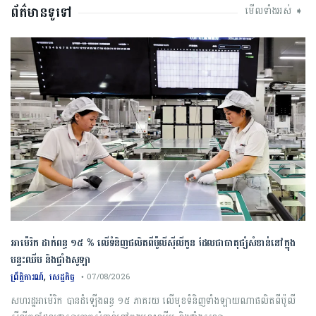
ព័ត៌មានទូទៅ
មើលទាំងអស់ ➧
អាម៉េរិក ដាក់ពន្ធ ១៥ % លើទំនិញផលិតពីប៉ូលីស៊ីលីកូន ដែលជាធាតុផ្សំសំខាន់នៅក្នុង
បន្ទះឈីប និងផ្ទាំងសូឡា
,
ព្រឹត្តិការណ៍
សេដ្ឋកិច្ច
• 07/08/2026
សហរដ្ឋអាម៉េរិក បានដំឡើងពន្ធ ១៥ ភាគរយ លើមុខទំនិញទាំងឡាយណាផលិតពីប៉ូលី