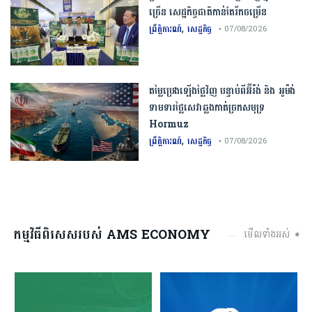
ច្រើន​ ​សេដ្ឋកិច្ច​ជាតិ​កាន់តែ​រីកចម្រើន​
,
ព្រឹត្តិការណ៍
សេដ្ឋកិច្ច
• 07/08/2026
តម្លៃប្រេងឡើងថ្លៃវិញ បន្ទាប់ពីអ៊ីរ៉ង់ និង អូម៉ង់
ទាមទារថ្លៃសេវាឆ្លងកាត់ច្រកសមុទ្រ
Hormuz
,
ព្រឹត្តិការណ៍
សេដ្ឋកិច្ច
• 07/08/2026
កម្មវិធីពិសេសរបស់ AMS ECONOMY
មើលទាំងអស់ ➧