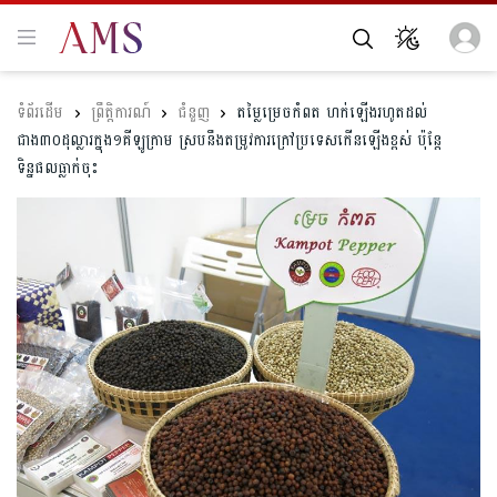
ព្រឹត្តិការណ៍
ជំនួញ
តម្លៃម្រេចកំពត​ ហក់ឡើងរហូតដល់
ជាង៣០ដុល្លារក្នុង១គីឡូក្រាម ស្រប​នឹង​តម្រូវការ​ក្រៅប្រទេសកើនឡើងខ្ពស់ ប៉ុន្តែ
ទិន្នផល​ធ្លាក់ចុះ