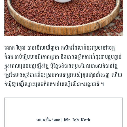
លោក​ វិបុល បាន​មើលឃើញថា កសិករដែល​ដាំដុះម្រេច​នៅខេត្ត​
កំពត ចាប់ផ្ដើម​មានជីវភាពធូរធា ​និងបានពង្រីកការ​ដាំដុះជា​បន្ត​បន្ទាប់
ក្នុងពេល​ម្រេច​បន្ត​ឡើងថ្លៃ ប៉ុន្តែ​ចង់បានម្រេច​ដែលអាចលក់​បានថ្លៃ​
ត្រូវតែមានស្តង់ដារ​ដាំដុះស្របតាម​​តម្រូវរបស់​ក្រុមហ៊ុន​នាំចេញ ហើយ
ក៏ធ្វើឱ្យកេរ្តិ៍ឈ្មោះម្រេច​កំពត​កាន់តែល្បីលើ​ឆាកអន្តរជាតិ ៕
លោក អ៊ិច ណែត | Mr. Ich Neth