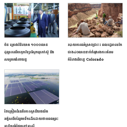
ចិន គ្រោងវិនិយោគ ១០០០លាន
របាយការណ៍ស្រាវជ្រាវ ៖ ពលរដ្ឋអាមេរិក
ដុល្លារលើបច្ចេកវិទ្យាវិស្វកម្មកៅស៊ូ និង
ជាង៤០លាននាក់កំពុងរងការគំរាម
សម្បកកង់រថយន្ត
កំហែងពីទន្លេ Colorado
ថៃត្រៀមដំណើរការស្ថានីយផលិត
អគ្គិសនីបណ្តែតទឹកដើរដោយថាមពលព្រះ
អាទិត្យធំបំផុតនៅអាស៊ី