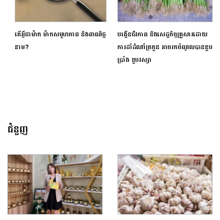
តើអ្វីជាម៉ាក ម៉ាកសមូហភាព និងពាណិជ្ជ
បង្កើនជីវភាព និងសេដ្ឋកិច្ចគ្រួសារដោយ
នាម?
ការដាំដំណាំត្រកួន អាចរកចំណូលបានខួប
ប្រាំង ខួបវស្សា
ជំនួញ