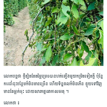
លោក​បន្តថា ថ្វីត្បិតតែតម្លៃម្រេច​បានហក់​ឡើង​មួយកម្រិតទៀត​ក្តី ប៉ុន្តែ
ការ​ដាំដុះ​បន្ថែម​ក៏មិនមានច្រើន ហើយទិន្នផលក៏មិនកើន ផ្ទុយទៅវិញ
មានតែធ្លាក់ចុះ ដោយសារកត្តាអាកាសធាតុ​ ។
លោកថា​​ ៖