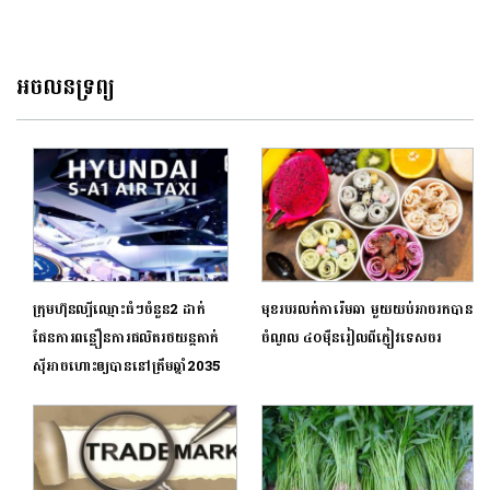
អំណាចទី ១ បាន
ឥណទានពីធនាគារបាន
អចលនទ្រព្យ
ក្រុមហ៊ុនល្បីឈ្មោះធំៗចំនួន2 ដាក់
មុខរបរលក់ការ៉េមឆា មួយយប់អាចរកបាន
ផែនការពន្លឿនការផលិតរថយន្តតាក់
ចំណូល ៤០ម៉ឺនរៀលពីភ្ញៀវទេសចរ
ស៊ីអាចហោះឲ្យបាននៅត្រឹមឆ្នាំ2035