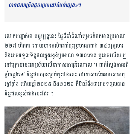
បានផលច្រើន​ដូច​ម្រេច​នៅតំបន់​ផ្សេង»។​
លោកបញ្ជាក់ថា បច្ចុប្បន្ននេះ ផ្ទៃដីដាំដំណាំម្រេច​កំពតមានប្រមាណ ​
២២៧ ហិកតា ដោយមានកសិករ​ដាំដុះ​ប្រមាណជាង​ ៣៤០គ្រួសារ
និងអាច​ទទួល​ទិន្នផល​ក្នុងរង្វង់ប្រមាណ ១៣០​តោន ឬអាច​លើស​ ឬ
នៅក្រោមនេះ​អាស្រ័យលើ​អាកាសធាតុ​អំណោល ។ ជាក់ស្ដែង​កាលពី
ឆ្នាំកន្លងទៅ ទិន្នផលបានធ្លាក់ចុះជាងនេះ ដោយសារតែអាកាសធាតុ
ក្ដៅខ្លាំង ហើយឆ្នាំ២០២៥ និង២០២៦ ក៏មិនរំពឹងថា​អាចទទួល​បាន
ទិន្នផលខ្ពស់ជា​ងនេះដែរ ។