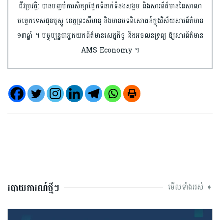
ជីវប្រវត្តិ: បានបញ្ចប់​ការ​សិក្សា​ផ្នែកទំនាក់ទំនង​សង្គម និងសារព័ត៌មាន​​នៃសាលា​
បច្ចេកទេស​ដុន​បូស្កូ ខេត្តព្រះ​សីហនុ និងមានបទពិសោធន៍​ក្នុងវិស័យ​សារព័ត៌មាន​
១៣ឆ្នាំ ។ បច្ចុប្បន្នជា​អ្នកយកព័ត៌មាន​សេដ្ឋកិច្ច និងអចលនទ្រព្យ​ ឱ្យសារព័ត៌មាន
AMS Economy ។​
របាយការណ៍ថ្មីៗ
មើលទាំងអស់ ➧