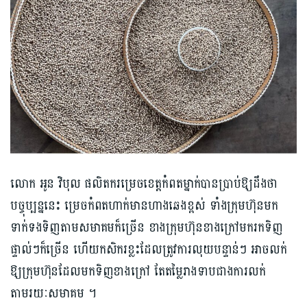
លោក អូន វិបុល ផលិត​ករ​ម្រេច​ខេត្តកំពត​ម្នាក់​បានប្រាប់ឱ្យដឹងថា
បច្ចុប្បន្ន​នេះ ម្រេច​កំពត​ហាក់មានហាងឆេង​ខ្ពស់ ទាំង​ក្រុមហ៊ុនមក
ទាក់ទងទិញ​តាមសមាគមក៏ច្រើន ខាងក្រុមហ៊ុន​ខាងក្រៅ​មករកទិញ
ផ្ទាល់​ៗក៏ច្រើន​ ហើយកសិករ​ខ្លះដែល​ត្រូវការ​លុយ​បន្ទាន់​ៗ អាច​លក់​
ឱ្យក្រុមហ៊ុនដែលមកទិញខាងក្រៅ តែតម្លៃរាង​ទាបជា​ង​ការលក់
តាមរយៈសមាគម​ ។