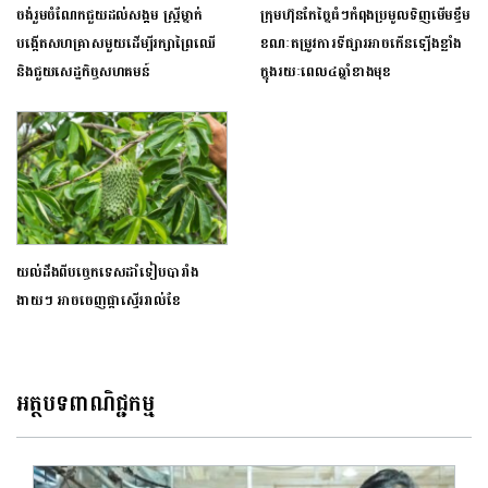
ចង់រួមចំណែកជួយដល់សង្គម ស្ត្រីម្នាក់
ក្រុមហ៊ុនកែច្នៃធំៗកំពុងប្រមូលទិញមើមខ្ទឹម
បង្កើតសហគ្រាសមួយដើម្បីរក្សាព្រៃឈើ
ខណៈតម្រូវការទីផ្សារអាចកើនឡើងខ្លាំង
និងជួយសេដ្ឋកិច្ច​សហគមន៍
ក្នុងរយៈពេល៤ឆ្នាំខាងមុខ
យល់ដឹងពីបច្ចេកទេសដាំទៀបបារាំង
ងាយៗ អាចចេញផ្កាស្ទើររាល់ខែ
អត្ថបទពាណិជ្ជកម្ម