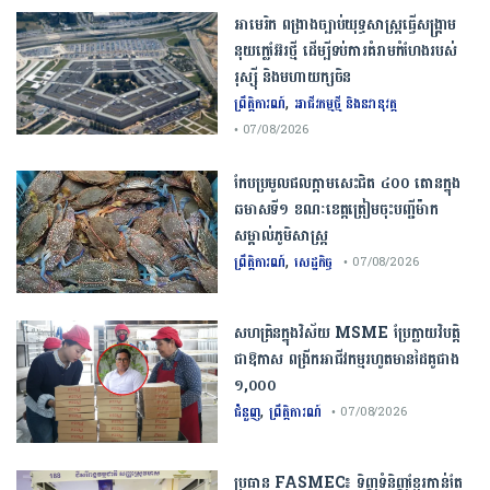
​អាមេរិក​ ពង្រាងច្បាប់​យុទ្ធសាស្ត្រ​ធ្វើ​សង្គ្រាម​
នុយក្លេអ៊ែរ​ថ្មី ដើម្បីទប់ការគំរាមកំហែងរបស់​
រុស្ស៊ី និងមហាយក្សចិន
,
ព្រឹត្តិការណ៍
អាជីវកម្មថ្មី និងនវានុវត្ត
• 07/08/2026
កែប​ប្រមូល​ផល​ក្តាម​សេះ​ជិត​ ​៤០០ ​តោន​ក្នុង​
ឆមាស​ទី​១​ ​ខណៈ​ខេត្ត​ត្រៀម​ចុះបញ្ជី​ម៉ាក​
សម្គាល់​ភូមិសាស្ត្រ​
,
ព្រឹត្តិការណ៍
សេដ្ឋកិច្ច
• 07/08/2026
សហគ្រិនក្នុងវិស័យ MSME ប្រែក្លាយវិបត្តិ
ជាឱកាស ពង្រីកអាជីវកម្មរហូតមានដៃគូជាង
១,០០០
,
ជំនួញ
ព្រឹត្តិការណ៍
• 07/08/2026
ប្រធាន​​ ​FASMEC​៖​ ​ទិញ​ទំនិញ​ខ្មែរ​កាន់តែ​