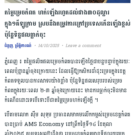
តម្លៃម្រេចកំពត​ ហក់ឡើងរហូតដល់ជាង៣០ដុល្លារ
ក្នុង១គីឡូក្រាម ស្រប​នឹង​តម្រូវការ​ក្រៅប្រទេសកើនឡើងខ្ពស់
ប៉ុន្តែទិន្នផល​ធ្លាក់ចុះ
ជំនួញ
,
ព្រឹត្តិការណ៍
14/10/2025
Leave a comment
ភ្នំពេញ ៖ តម្លៃផលិតផល​ម្រេច​កំពត​បានឡើង​ថ្លៃ​ជា​បន្ត​បន្ទាប់ក្នុង​រយៈ
ពេល​ប៉ុន្មានឆ្នាំចុងក្រោយនេះ ដែលធ្វើ​ឱ្យកសិករ​​ដាំដុះ​ម្រេច​ក្នុង​ខេត្ត
កំពតទទួលបានការ​សាទរយ៉ាងខ្លាំង ប៉ុន្តែទិន្នផល​សរុប​របស់ម្រេច​
កំពតក្នុង​រយៈពេល ២-៣ ឆ្នាំចុងក្រោយនេះ មានការ​ធ្លាក់ចុះមិនមាន
កំណើន​នោះទេបើទោះបីជាតម្លៃ​ម្រេច​ហក់ឡើង​ក្ដី ។
បើតាមលោក ​ស៊ីម សុទុម ប្រធានសមាគម​លើកកម្ពស់​ម្រេច​ខេត្តកំពត
បានប្រាប់​ AMS Economy នៅព្រឹកថ្ងៃទី​១៤ ខែតុលា
ឆ្នាំ២០២៥ តាមទូរសព្ទ​ឱ្យដឹងថា ម្រេច​ខេត្តកំពត​​​មាន​ទីផ្សារ​យូរមក