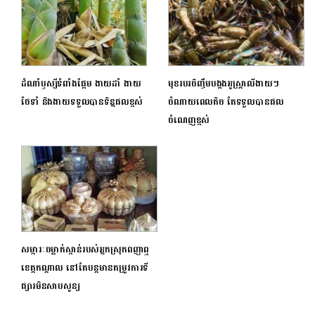
ដំណាំឫស្សីទំពាំងផ្អែម ងាយដាំ ងាយ
មុខរបរចិញ្ចឹមបង្កងអូស្ត្រាលីងាយៗ
ថែទាំ និងងាយទទួលបានទិន្នផលខ្ពស់
ចំណាយពេលតិច តែទទួលបានផល
ចំណេញខ្ពស់
សម្ភារៈចម្លាក់ស្ពាន់របស់អ្នកស្រុកពញាឮ
ខេត្តកណ្តាល នៅតែបន្តមានតម្រូវការទី
ផ្សារមិនសាបសូន្យ