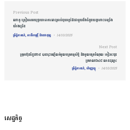
Post navigation
Previous Post
ណាតូ ត្រៀមសមយុទ្ធយោធាការពារគ្រាប់នុយក្លេអ៊ែរជាមួយនឹងចំនួនយន្តហោះចម្បាំង
យ៉ាងច្រើន
ព្រឹត្តិការណ៍, អាជីវកម្មថ្មី និងនវានុវត្ត
14/10/2025
Next Post
ក្រុមហ៊ុនចំនួន២៥ បានចុះបញ្ជីលក់មូលបត្រកម្មសិទ្ធិ និងមូលបត្របំណុល កៀរគរទុន
ប្រមាណ៦៤៨ លានដុល្លារ
ព្រឹត្តិការណ៍, ហិរញ្ញវត្ថុ
14/10/2025
សេដ្ឋកិច្ច