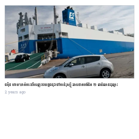
ជប៉ុន ហាមឃាត់ការនាំចេញរថយន្តជជុះទៅកាន់រុស្ស៊ី អាចខាតបង់ជិត ២ ពាន់លានដុល្លារ
2 years ago