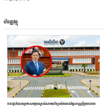
ហិរញ្ញវត្ថុ
រាជរដ្ឋាភិបាល​ប្រកាស​ទទួល​ស្គាល់​​សាកលវិទ្យាល័យ​ពាណិជ្ជសាស្ត្រ​ថ្មីមួយដោយ​