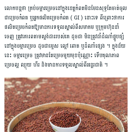
លោក​បន្តថា គ្រប់​ចម្ការម្រេច​នៅក្នុងខេត្ត​កំពត​មិនមែន​សុទ្ធតែចាត់ចូល
ជា​ម្រេច​កំពត​ ឬអ្នកផលិតម្រេច​កំពត ( GI ) នោះទេ ពីព្រោះថា​ការ​
ផលិតម្រេចកំពតឱ្យមានការទទួល​ស្គាល់ពី​សមាគម ឬក្រុមហ៊ុន​នាំ
ចេញ ត្រូវ​គោរព​តាមស្តង់ដារ​របស់គេ ដូចជា ​មិនត្រូវ​ដាំដំណាំផ្គួប​ផ្សំ
នៅក្នុង​ចម្ការ​ម្រេច ដូចជា​ម្ទេស ល្ពៅ ពោត​ ឬដំណាំផ្សេង ។ ក្នុងន័យ
នេះ​ ចម្កា​រម្រេច​ ត្រូវមានតែម្រេច​មួយ​មុខ​ប៉ុណ្ណោះ ទើប​គុណភាព
ម្រេច​ល្អ ឈ្ងុយ ហឹរ និងមានការទទួល​ស្គាល់ពីអន្តរជាតិ ។