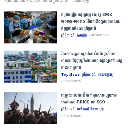
ស៊ីលីកូនដែលជាសារធាតុសំខាន់នៅក្នុងបន្ទះឈីប និងផ្ទាំងសូឡា
កម្ពុជា​ត្រៀមអនុវត្ត​យុទ្ធសាស្ត្រ​ ​SME​ ​
២០២៦​-​២០៣០​ រំពឹងថានឹងក្លាយ​ជា​ចលករ​
ជំរុញ​កំណើន​សេដ្ឋកិច្ច​ជាតិ​
,
ព្រឹត្តិការណ៍
សេដ្ឋកិច្ច
• 07/08/2026
វិធានការស្រោចស្រង់របស់រាជរដ្ឋាភិបាល​
បាន​ជួយ​ជំរុញឱ្យវិស័យ​អចលនទ្រព្យនៅតែបន្ត​
មានសកម្មភាព
,
,
Top News
ព្រឹត្តិការណ៍
អចលនទ្រព្យ
• 07/08/2026
ជម្លោះ​អាមេរិក​-​អ៊ីរ៉ង់​ ​កំពុង​សាកល្បង​ភាព​
រឹងមាំ​របស់​ ​BRICS​ ​និង​ ​SCO​
,
ព្រឹត្តិការណ៍
អាជីវកម្មថ្មី និងនវានុវត្ត
• 07/08/2026