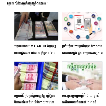
ផ្ដោត​​លើ​​ជំនាញ​ហិរញ្ញវត្ថុ​និង​ធនាគារ​
អគ្គនាយកធនាគារ ARDB ជំរុញឱ្យ
ប្រតិបត្តិការតាមប្រព័ន្ធទូទាត់បាគងមាន
ពាណិជ្ជករធំៗ និងពលរដ្ឋខ្មែរនៅតាម
ការកើនឡើង ជួយសម្រួលសកម្មភាព
ព្រំដែនប្រើប្រាស់ប្រាក់រៀល
ពាណិជ្ជកម្ម និងសេដ្ឋកិច្ច ​ និងលើក
កម្ពស់បរិយាបន្នហិរញ្ញវត្ថុ
គម្លាតដ៏ធំក្នុងប្រព័ន្ធហិរញ្ញវត្ថុ ធ្វើឱ្យចិន
ទោះគ្មានទ្រព្យបញ្ចាំក៏ដោយ ម្ចាស់
មិនអាចវ៉ាដាច់អាម៉េរិកក្លាយជាមហា
អាជីវកម្មមួយចំនួននៅតែអាចខ្ចី