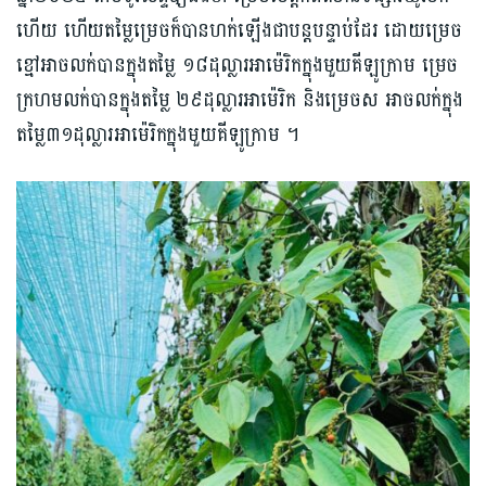
ហើយ ហើយតម្លៃម្រេច​ក៏បានហក់ឡើង​ជា​បន្តបន្ទាប់ដែរ ដោយម្រេច​
ខ្មៅ​អាចលក់​បានក្នុងតម្លៃ ១៨​ដុល្លារ​អាម៉េរិក​ក្នុងមួយគីឡូក្រាម ម្រេច​
ក្រហម​លក់បាន​ក្នុងតម្លៃ ២៩​ដុល្លារអាម៉េរិក​ និង​ម្រេច​ស អាច​លក់​ក្នុង
តម្លៃ៣១ដុល្លារ​អាម៉េរិកក្នុងមួយគីឡូក្រាម ។​