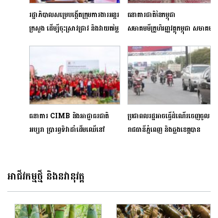
រដ្ឋាភិបាលសម្រេបង្កើតក្រុមការងារអន្តរ
ធនាគារជាតិនៃកម្ពុជា
ក្រសួង ដើម្បីចុះស្រាវជ្រាវ និងវាយតម្លៃ
សមាគមមីក្រូហិរញ្ញវត្ថុកម្ពុជា សមាគម
លើការស្នើសុំបង្កើតភូមិថ្មី
ធនាគារនៅកម្ពុជា និង ស,ស,យ,ក
ផ្តួចផ្តើមយុទ្ធនាការបរិច្ចាគឈាម
«សង្គ្រោះជីវិតខ្ញុំ»
ធនាគារ CIMB និងអាជ្ញាធរជាតិ
ប្រជាពលរដ្ឋអាចធ្វើដំណើរចេញចូល
អប្សរា ប្រារព្ធទិវាដាំដើមឈើនៅ
រាជធានីភ្នំពេញ និងឆ្លងខេត្តបាន
ឧទ្យានអង្គរ-ស៊ីអាយអិមប៊ី
ប៉ុន្តែត្រូវអនុវត្តតាមវិធានការ
ដើម្បីសហគមន៍ និងតំបន់រមណីយដ្ឋាន
អង្គរ
អាជីវកម្មថ្មី និងនវានុវត្ត