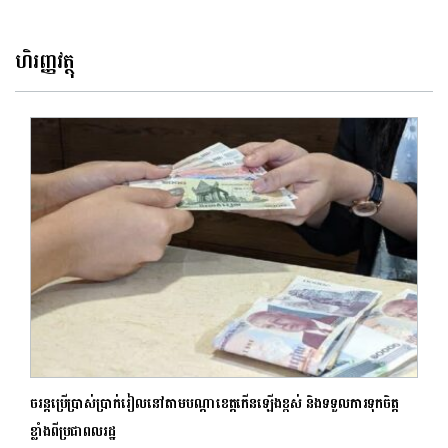
ហិរញ្ញវត្ថុ
ចរន្តប្រើប្រាស់ប្រាក់រៀលនៅតាមបណ្តាខេត្តកើនឡើងខ្ពស់ និងទទួលការទុកចិត្ត
ខ្លាំងពីប្រជាពលរដ្ឋ