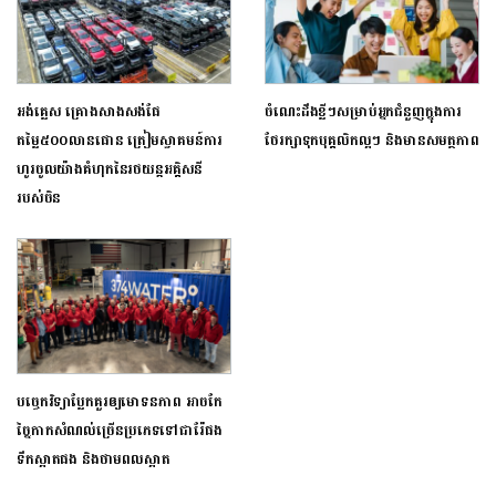
អង់គ្លេស គ្រោងសាងសង់ផែ
ចំណេះដឹងខ្លីៗសម្រាប់អ្នកជំនួញក្នុងការ
តម្លៃ៥០០លានផោន ត្រៀមស្វាគមន៍ការ
ថែរក្សាទុកបុគ្គលិកល្អៗ និងមានសមត្ថភាព
ហូរចូលយ៉ាងគំហុកនៃរថយន្តអគ្គិសនី
របស់ចិន
បច្ចេកវិទ្យាប្លែកគួរឲ្យមោទនភាព អាចកែ
ច្នៃកាកសំណល់ច្រើនប្រភេទទៅជារ៉ែផង
ទឹកស្អាតផង និងថាមពលស្អាត