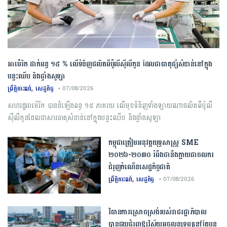
អាម៉េរិក ដាក់ពន្ធ ១៥ % លើទំនិញផលិតពីប៉ូលីស៊ីលីកូន ដែលជាធាតុផ្សំសំខាន់នៅក្នុង
បន្ទះឈីប និងផ្ទាំងសូឡា
,
ព្រឹត្តិការណ៍
សេដ្ឋកិច្ច
• 07/08/2026
សហរដ្ឋអាម៉េរិក បានដំឡើងពន្ធ ១៥ ភាគរយ លើមុខទំនិញទាំងឡាយណាផលិតពីប៉ូលី
ស៊ីលីកូនដែលជាសារធាតុសំខាន់នៅក្នុងបន្ទះឈីប និងផ្ទាំងសូឡា
កម្ពុជា​ត្រៀមអនុវត្ត​យុទ្ធសាស្ត្រ​ ​SME​ ​
២០២៦​-​២០៣០​ រំពឹងថានឹងក្លាយ​ជា​ចលករ​
ជំរុញ​កំណើន​សេដ្ឋកិច្ច​ជាតិ​
,
ព្រឹត្តិការណ៍
សេដ្ឋកិច្ច
• 07/08/2026
វិធានការស្រោចស្រង់របស់រាជរដ្ឋាភិបាល​
បាន​ជួយ​ជំរុញឱ្យវិស័យ​អចលនទ្រព្យនៅតែបន្ត​