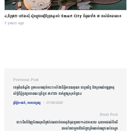
៤,ទីក្រុង២ នៅអាស៊ី ស្ថិតក្នុងបញ្ជីទីក្រុងឆ្លាតវៃ Smart City កំពូលទាំង ៧ របស់ពិភពលោក
3 years ago
Post navigation
Previous Post
ខេត្តកំពង់ឆ្នាំង ប្រកាស​បញ្ចប់ការវាស់វែងដីធ្លីមានលក្ខណៈជាប្រព័ន្ធ និងប្រគល់បណ្ណកម្ម
សិទ្ធិដីធ្លីជូ​នប្រ​ជាព​ល​រ​ដ្ឋចំនួន ៣៩៦៦ នាក់ក្នុងស្រុកចំនួន៤
ព្រឹត្តិការណ៍, អចលនទ្រព្យ
07/05/2025
Next Post
នាវាដឹកទំនិញចិនឈុតដំបូងដែលជាប់កាតព្វកិច្ចពន្ធគយ១៤៥ភាគរយ បានមកដល់ទឹកដី
អាមេរិកជាមួយនឹងចំនួនត្រឹមពាក់កណ្តាលនៃស្តុក