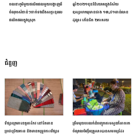
ចលនាភូមិមួយផលិតផលមួយបង្ហាញពី
ឆ្នាំ២០២១ទុនវិនិយោគក្នុងវិស័យ
ចំណុចសំខាន់ៗទាក់ទងនឹងសក្ដានុពល
ឧស្សាហកម្មមានជាង ១៣,៨១ពាន់លាន
ផលិតផលក្នុងស្រុក
ដុល្លារ កើនជិត ២ភាគរយ
ជំនួញ
ទីផ្សារក្រមាខេត្តតាកែវ នៅតែមាន
ត្រឹមមុខរបរលក់នំបញ្ចុកតាមសួនក៏អាចរក
ប្រជាប្រិយភាព និងមានតម្រូវការទីផ្សារ
ចំណូលចិញ្ចឹមគ្រួសារបានសមរម្យដែរ