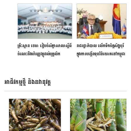
១០០ ភាគរយ
មិត្តភាពកម្ពុជា-ចិន ព្រះកុសមៈ
គ្រឹះ​ស្ថាន ខេមា រៀប​ចំ​សិក្ខា​សាលា​ស្ដីពី​
រាជរដ្ឋាភិបាល លើកទឹកចិត្តសិង្ហបុរី
ចំណេះ​ដឹង​ហិរញ្ញ​វត្ថុដល់​បុគ្គលិក
ក្នុងការបង្កើនទុនវិនិយោគនៅកម្ពុជា
អាជីវកម្មថ្មី និងនវានុវត្ត