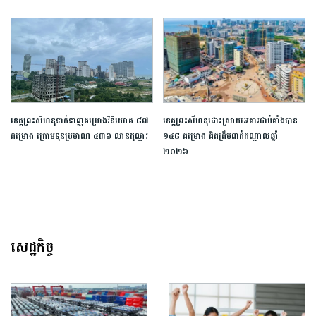
ខេត្ត​ព្រះសីហនុ​ទាក់ទាញ​គម្រោង​វិនិយោគ​ ​៨៧​ ​
ខេត្តព្រះសីហនុដោះស្រាយអគារជាប់គាំងបាន
គម្រោង​ ក្រោម​ទុន​ប្រមាណ​ ​៤៣៦​ លាន​ដុល្លារ​
១៤៨ គម្រោង គិតត្រឹមពាក់កណ្តាលឆ្នាំ
២០២៦
សេដ្ឋកិច្ច