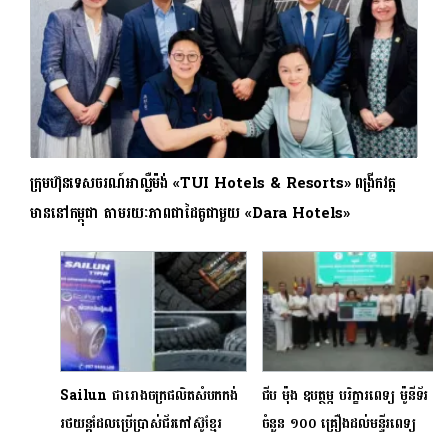
ក្រុមហ៊ុនទេសចរណ៍អាល្លឺម៉ង់ «TUI Hotels & Resorts» ពង្រីកវត្ត
មាននៅកម្ពុជា តាមរយៈភាពជាដៃគូជាមួយ «Dara Hotels»
Sailun ជារោងចក្រផលិតសំបកកង់
ជីប ម៉ុង ឧបត្ថម្ភ បរិក្ខារពេទ្យ ម៉ូនីទ័រ
រថយន្តដែលប្រើប្រាស់ជ័រកៅស៊ូខ្មែរ
ចំនួន ១០០ គ្រឿងដល់មន្ទីរពេទ្យ