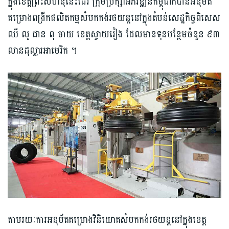
ក្នុង​ខេត្តព្រះសីហនុនេះដែរ ក្រុមប្រឹក្សា​អ​ភិវឌ្ឍន៍​កម្ពុជា​ក៏បាន​អនុម័ត​
គម្រោង​ពង្រីកផលិតកម្ម​សំបកកង់​រថយន្ត​នៅក្នុង​តំបន់​សេដ្ឋកិច្ចពិសេស​
ឈី លូ ជាន​ ពុ ចាយ ខេត្ត​ស្វាយរៀង ដែលមានទុន​បន្ថែម​ចំនួន ៩៣​
លានដុល្លារអាមេរិក ។
តាមរយៈការអនុម័ត​គម្រោង​វិនិយោគ​សំបកកង់​រថយន្ត​នៅក្នុង​ខេត្ត​