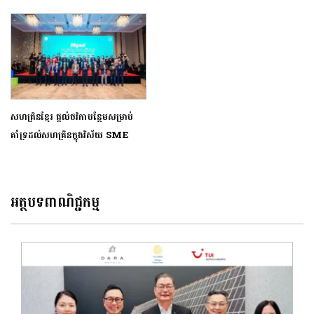
សហគ្រិនខ្មែរ ផ្ដល់ថវិកាបន្ថែមសម្រាប់
គាំទ្រដល់សហគ្រិនក្នុងវិស័យ SME
អត្ថបទពាណិជ្ជកម្ម