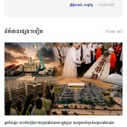
ព្រឹត្តិការណ៍, សេដ្ឋកិច្ច
07/05/2025
ព័ត៌មានផ្សេងៗទៀត
View all
​អ្នកជំនាញ​៖ ​ការ​កើនឡើង​រោងចក្រ​ផលិត​អាហារ​ក្នុង​ស្រុក​ ​អាច​ជួយ​​ទប់ស្កាត់​សម្ពាធ​អតិផរណា