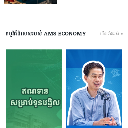
កម្មវិធីពិសេសរបស់ AMS ECONOMY
មើលទាំងអស់ ➧