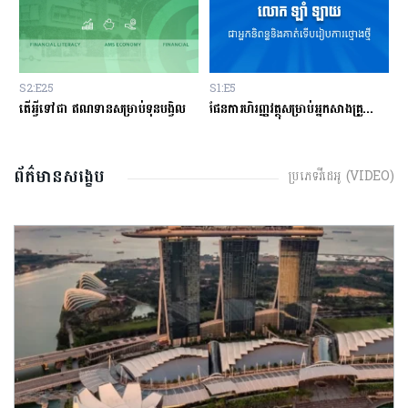
S2:E25
S1:E5
S
្លះ មុនសម្រេចចិត្តខ្ចីលុយនៅធនាគារ?
តើអ្វីទៅជា​ ឥណទានសម្រាប់ទុនបង្វិល
ផែនការហិរញ្ញវត្ថុសម្រាប់អ្នកសាងគ្រួសារថ្មីថ្មោង
ព័ត៌មានសង្ខេប
ប្រភេទវីដេអូ (VIDEO)