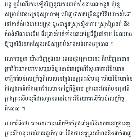
បន្ត​ ឬ​ដំណើ​រការ​ឡើង​វិញ​នូវ​អគារ​ជាប់គាំង​នាពេលកន្លង​ ប៉ុន្តែ​
សម្រាប់​រោងចក្រ​ឧស្សាហកម្ម​​ ឃើញថា​ភាគច្រើន​អ្នក​វិនិ​យោគសំដៅ​
ទៅ​​កាន់តំបន់ជាយៗក្រុង ដូចជា​ក្នុងស្រុកស្ទឹង​ហាវ ស្រុកព្រៃនប់ និង
កំពង់សិលា​ជាដើម ពី​ព្រោះ​​​តំបន់​ទាំង​នោះ​តម្លៃដីធ្លីនៅទាប ដែលអាច​
ឱ្យ​អ្នកវិនិយោគ​ស្វែង​រកដីសម្រាប់​សាងសង់រោងចក្រ​​បាន ។
លោកបន្តថា យ៉ាង​មិញ​ក្នុង​រយៈពេលចុងក្រោយនេះ ក៏ឃើញថា​មាន
អ្នកវិនិយោគ​បរទេស​មួយចំនួនចាប់​អារម្មណ៍​ស្វែង​រក​ការ​វិនិយោគ
បង្កើត​តំបន់សេដ្ឋកិច្ចពិសេស​នៅក្នុង​ខេត្តព្រះសីហនុ ហើយវិនិយោគិន​
ក៏​ស្វែ​ង​រកទីតាំង​ណា​ដែលមាន​តម្លៃដីធ្លីទាប ក្នុង​នោះដែរតំបន់​ក្រៅពី
ក្រុងព្រះសីហនុ​គឺជាសក្ដានុពល​នៃ​ការ​វិនិ​យោ​គលើ​​​តំបន់​សេដ្ឋកិច្ច​
ពិសេស ។
លោក​រំពឹងថា តាមរយៈការលើកទឹកចិត្ត​ដល់អ្នកវិនិយោគ​នៅក្នុង​ខេត្ត
ព្រះសីហនុ របស់​រាជរដ្ឋាភិបាល​ រំពឹង​ថា​ខេត្តព្រះសីហនុ​នឹង​ទាក់ទាញ​