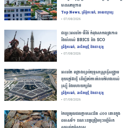
មានសកម្មភាព
,
,
Top News
ព្រឹត្តិការណ៍
អចលនទ្រព្យ
• 07/08/2026
ជម្លោះ​អាមេរិក​-​អ៊ីរ៉ង់​ ​កំពុង​សាកល្បង​ភាព​
រឹងមាំ​របស់​ ​BRICS​ ​និង​ ​SCO​
,
ព្រឹត្តិការណ៍
អាជីវកម្មថ្មី និងនវានុវត្ត
• 07/08/2026
​អាមេរិក​ ពង្រាងច្បាប់​យុទ្ធសាស្ត្រ​ធ្វើ​សង្គ្រាម​
នុយក្លេអ៊ែរ​ថ្មី ដើម្បីទប់ការគំរាមកំហែងរបស់​
រុស្ស៊ី និងមហាយក្សចិន
,
ព្រឹត្តិការណ៍
អាជីវកម្មថ្មី និងនវានុវត្ត
• 07/08/2026
កែប​ប្រមូល​ផល​ក្តាម​សេះ​ជិត​ ​៤០០ ​តោន​ក្នុង​
ឆមាស​ទី​១​ ​ខណៈ​ខេត្ត​ត្រៀម​ចុះបញ្ជី​ម៉ាក​
សម្គាល់​ភូមិសាស្ត្រ​