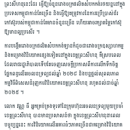
ព្រះសីហនុនេះ​ដែរ ធ្វើឱ្យចំនួន​រោងចក្រ​ផលិត​សំបកកង់​រថយន្ត​នៅក្នុង​
ប្រទេស​កម្ពុជា​កាន់តែច្រើន និងធ្វើឱ្យតម្រូវការ​នៃការ​ប្រើប្រាស់ជ័រ​
កៅស៊ូរបស់​កម្ពុជា​កាន់តែមានចំនួនច្រើន ហើយអាចរក្សា​តម្លៃកៅស៊ូ​
ឱ្យ​មានល្អប្រសើរ​ ។​
កា​របង្កើត​រោងចក្រ​ផលិត​សំបកកង់​ឡានក៏ដូចជា​រោងចក្រ​ឧស្សាហកម្ម​
និង​គម្រោង​វិនិយោគផ្សេងទៀត​នៅ​ក្នុ​ង​​​ខេត្តព្រះសីហនុ គឺស្របពេល
ដែលរាជរដ្ឋាភិបាលទើបតែ​ចេញសេចក្ដី​ប្រកាសពីការ​លើកទឹកចិត្ត​
ផ្នែក​ពន្ធ​លើអចលនទ្រព្យ​ដល់​ឆ្នាំ ២០២៨ ​និង​បន្ត​ផ្ដល់សុពលភាព
កម្មវិធី​ពិសេស​ជំរុញ​ការ​វិនិយោគ​ខេត្ត​ព្រះសីហនុ រហូត​ដ​ល់​​ដាច់ឆ្នាំ
២០២៥ ។
លោក ​វណ្ណ ធី អ្នកគ្រប់គ្រង​ទូទៅ​នៃ​ក្រុមហ៊ុនអចលនទ្រព្យមួយ​ប្រចាំ
ខេត្តព្រះសីហនុ បានមានប្រសាសន៍ថា ក្នុង​ខេត្តព្រះសីហនុ​នាពេល
បច្ចុប្បន្ននេះ ការ​វិនិយោគ​លើអគារ​ធំៗ​ភាគច្រើន​ជាគម្រោងវិនិយោគ