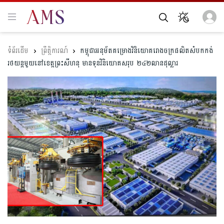
ព្រឹត្តិការណ៍
កម្ពុជា​អនុម័ត​គម្រោង​វិនិយោគ​រោងចក្រ​ផលិត​សំបក​កង់​
រថយន្ត​មួយ​នៅខេត្តព្រះសីហនុ មានទុន​វិនិ​យោគ​ស​រុ​ប​ ២៤២​លានដុល្លារ​