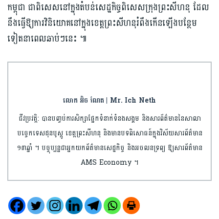
កម្ពុជា ជាពិសេស​នៅក្នុង​តំបន់សេដ្ឋកិច្ចពិសេស​ក្រុង​ព្រះសីហនុ ដែល​
នឹងធ្វើឱ្យ​ការ​វិនិយោគ​នៅក្នុងខេត្តព្រះសីហនុ​រំពឹង​កើនឡើង​បន្ថែម
ទៀត​នាពេលឆាប់ៗនេះ ៕
លោក អ៊ិច ណែត | Mr. Ich Neth
ជីវប្រវត្តិ: បានបញ្ចប់​ការ​សិក្សា​ផ្នែកទំនាក់ទំនង​សង្គម និងសារព័ត៌មាន​​នៃសាលា​
បច្ចេកទេស​ដុន​បូស្កូ ខេត្តព្រះ​សីហនុ និងមានបទពិសោធន៍​ក្នុងវិស័យ​សារព័ត៌មាន​
១៣ឆ្នាំ ។ បច្ចុប្បន្នជា​អ្នកយកព័ត៌មាន​សេដ្ឋកិច្ច និងអចលនទ្រព្យ​ ឱ្យសារព័ត៌មាន
AMS Economy ។​