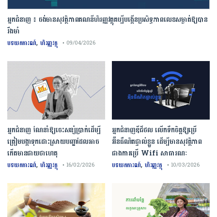
អ្នកជំនាញ ៖ ចង់មានសុវត្ថិភាពគណនីហិរញ្ញវត្ថុគប្បីបង្កើនប្រសិទ្ធភាពលេខសម្ងាត់ឱ្យបាន
រឹងមាំ
,
បទយកការណ៍
ហិរញ្ញវត្ថុ
• 09/04/2026
អ្នកជំនាញ ណែនាំឱ្យចេះសន្សំប្រាក់ដើម្បី
អ្នកជំនាញឌីជីថល លើកទឹកចិត្តឱ្យប្រើ
ត្រៀមបង្កាទុកដោះស្រាយបញ្ហាដែលអាច
អ៊ីនធឺណិតផ្ទាល់ខ្លួន ដើម្បីមានសុវត្ថិភាព
កើតមានជាយថាហេតុ
ជាងការប្រើ Wifi​ សាធារណៈ
,
,
បទយកការណ៍
ហិរញ្ញវត្ថុ
បទយកការណ៍
ហិរញ្ញវត្ថុ
• 16/02/2026
• 10/03/2026