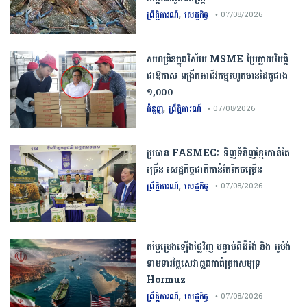
,
ព្រឹត្តិការណ៍
សេដ្ឋកិច្ច
• 07/08/2026
សហគ្រិនក្នុងវិស័យ MSME ប្រែក្លាយវិបត្តិ
ជាឱកាស ពង្រីកអាជីវកម្មរហូតមានដៃគូជាង
១,០០០
,
ជំនួញ
ព្រឹត្តិការណ៍
• 07/08/2026
ប្រធាន​​ ​FASMEC​៖​ ​ទិញ​ទំនិញ​ខ្មែរ​កាន់តែ​
ច្រើន​ ​សេដ្ឋកិច្ច​ជាតិ​កាន់តែ​រីកចម្រើន​
,
ព្រឹត្តិការណ៍
សេដ្ឋកិច្ច
• 07/08/2026
តម្លៃប្រេងឡើងថ្លៃវិញ បន្ទាប់ពីអ៊ីរ៉ង់ និង អូម៉ង់
ទាមទារថ្លៃសេវាឆ្លងកាត់ច្រកសមុទ្រ
Hormuz
,
ព្រឹត្តិការណ៍
សេដ្ឋកិច្ច
• 07/08/2026