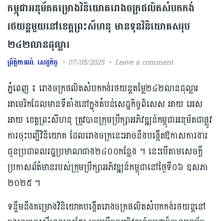
កម្ពុជា​អនុម័ត​គម្រោង​វិនិយោគ​រោងចក្រ​ផលិត​សំបក​កង់​
រថយន្ត​មួយ​នៅខេត្តព្រះសីហនុ មានទុន​វិនិ​យោគ​ស​រុ​ប​
២៤២​លានដុល្លារ​
ព្រឹត្តិការណ៍
,
សេដ្ឋកិច្ច
07/05/2025
Leave a comment
ភ្នំពេញ ៖ រោងចក្រ​ផលិត​សំបកកង់​រថយន្ត​តម្លៃ​២៤២​លានដុល្លារ
អាមេរិក​ដែលមានទីតាំង​នៅក្នុង​តំបន់​សេដ្ឋ​កិច្ច​ពិសេស​ អាយ​ អេស​
អាយ ខេត្តព្រះសីហនុ ត្រូវ​បានក្រុមប្រឹក្សា​អ​ភិ​វឌ្ឍន៍​កម្ពុជា​អនុម័ត​ជាផ្លូវ
ការ​ចុះបញ្ជី​វិនិយោគ​ ដែល​រោងចក្រនេះ​អាច​នឹង​បង្កើតឱកាស​ការ​ងារ​
ជូនប្រជាពលរដ្ឋ​​ប្រមាណជាង​២៤០០កន្លែង ។ នេះបើតាមសេចក្ដី
ប្រកាសព័ត៌មានរបស់ក្រុម​ប្រឹក្សាអភិវឌ្ឍន៍​កម្ពុជា​នៅថ្ងៃទី​០៦ ឧសភា
២០២៥​ ។
ទន្ទឹមនឹង​គម្រោង​វិនិយោគ​បង្កើត​រោងចក្រ​ផលិត​សំបក​កង់​រថយន្ត​នៅ