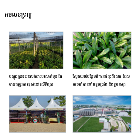
អចលនទ្រព្យ
បណ្តុះកូនទុរេនលក់ជារបរលាក់មុខ តែ
ស្វែងយល់បន្ថែមពីការដាំដុះជីរណា ដែល
មានតម្រូវការខ្ពស់នៅលើទីផ្សារ
អាចដាំបានទាំងខួបប្រាំង និងខួបវស្សា