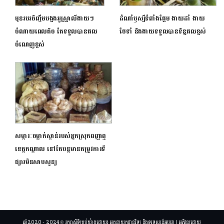
មុខរបរចិញ្ចឹមបង្កងអូស្ត្រាលីងាយៗ
ដំណាំឫស្សីទំពាំងផ្អែម ងាយដាំ ងាយ
ចំណាយពេលតិច តែទទួលបានផល
ថែទាំ និងងាយទទួលបានទិន្នផលខ្ពស់
ចំណេញខ្ពស់
សម្ភារៈចម្លាក់ស្ពាន់របស់អ្នកស្រុកពញាឮ
ខេត្តកណ្តាល នៅតែបន្តមានតម្រូវការទី
ផ្សារមិនសាបសូន្យ
ឆ្នាំ2020 - 2024 © រក្សាសិទ្ធិគ្រប់យ៉ាងដោយ៖ អគ្គនាយកដ្ឋានវិទ្យុ និងទូរទស្សន៍អប្សរា | អភិវឌ្ឍដោយ