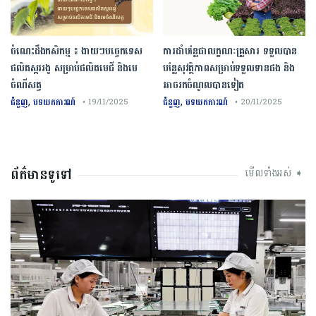
ចំណេះដឹងកសិកម្ម ៖ ងាយៗបច្ចេកទេស
ការដាំបន្លែជាលក្ខណៈគ្រួសារ ទទួលបាន
ផលិតស្កររងូ សម្រាប់ផលិតមេជី និងមេ
បន្លែសុវត្ថិភាពសម្រាប់ទទួលទានផង និង
ចំណីសត្វ
អាចរកចំណូលបានទៀត
,
,
ជំនួញ
បទយកការណ៍
ជំនួញ
បទយកការណ៍
• 19/11/2025
• 20/11/2025
ព័ត៌មានទូទៅ
មើលទាំងអស់ ➧