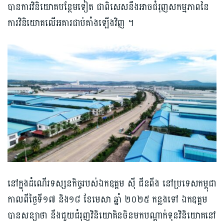
បានកា​រវិនិយោគ​បន្ថែមទៀត ជាពិសេស​នឹងអាចជំរុញ​សកម្មភាព​នៃ
ការ​វិនិយោគ​លើអគារ​ជាប់គាំង​ឡើង​វិញ ។​
នៅក្នុង​ដំណើរទស្សនកិច្ច​របស់​ឯកឧត្តម ​ស៊ី ជីនពីង​ នៅ​ប្រទេស​កម្ពុជា
កាលពីថ្ងៃទី១៧ និង​១៨ ខែមេសា ឆ្នាំ ២០២៥​ កន្លងទៅ ឯកឧត្តម​
បាន​សន្យាថា ​នឹងជួយ​ជំរុញ​វិនិយោគិន​ចិន​មក​បណ្ដាក់ទុនវិនិយោគ​នៅ