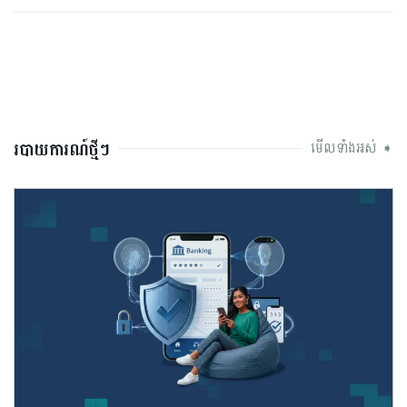
របាយការណ៍ថ្មីៗ
មើលទាំងអស់ ➧