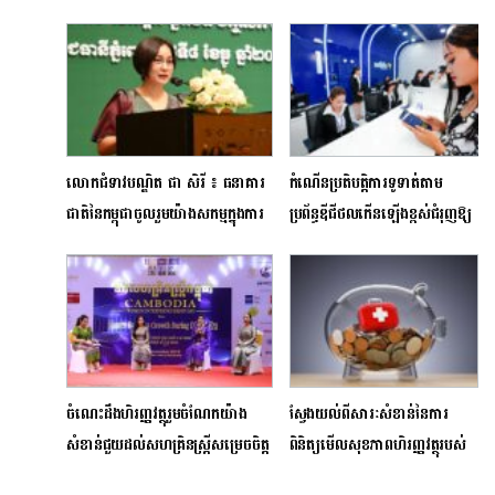
លោកជំទាវបណ្ឌិត ជា សិរី ៖ ធនាគារ
កំណើន​ប្រតិបត្តិការទូទាត់​តាម
ជាតិនៃកម្ពុជាចូលរួមយ៉ាងសកម្មក្នុងការ
ប្រព័ន្ធឌីជីថល​កើនឡើងខ្ពស់ជំរុញឱ្យ​
ជំរុញហិរញ្ញវត្ថុប្រកបដោយចីរភាព
វិស័យធនាគារ​បន្ថែម​ការ​ផ្គត់ផ្គង់សេវា
កម្ម​
ចំណេះដឹងហិរញ្ញវត្ថុរួមចំណែកយ៉ាង
ស្វែងយល់ពីសារៈសំខាន់នៃការ
សំខាន់ជួយដល់សហគ្រិនស្ត្រីសម្រេចចិត្ត
ពិនិត្យមើលសុខភាពហិរញ្ញវត្ថុរបស់
ផ្នែកហិរញ្ញវត្ថុបានត្រឹមត្រូវ
ខ្លួន