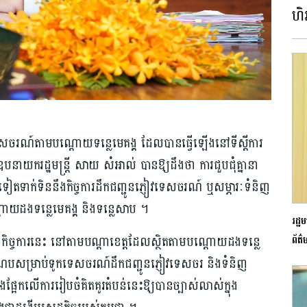
ហិរ
ុនទូកទេសចរណ៍តាមបណ្ដោយទន្លេមេគង្គ ដែលបានធ្វើឡើងនៅទីស្ដីការ
បនាយករដ្ឋមន្ត្រី សាយ សំអាល់ បាន​ឱ្យដឹងថា ការជួបជុំគ្នានា
ទៀតទាក់ទិននឹងកិច្ចការដឹកជញ្ជូនភ្ញៀវទេសចរណ៍ ឬសម្ភារៈទំនិញ
យដងទន្លេមេគង្គ និងទន្លេសាប ។
រដ្ឋ
ងកិច្ចការនេះ នៅតាមបណ្ដាខេត្តដែលស្ថិតតាមបណ្ដោយដងទន្លេ
ព័ត៌
ណបសម្រាប់ទូកទេសចរណ៍ដឹកជញ្ជូនភ្ញៀវទេសចរ និងទំនិញ
ពឹងផ្អែកលើការរៀបចំគិតគូរតំបន់នេះឱ្យបានច្បាស់លាស់ក្នុង