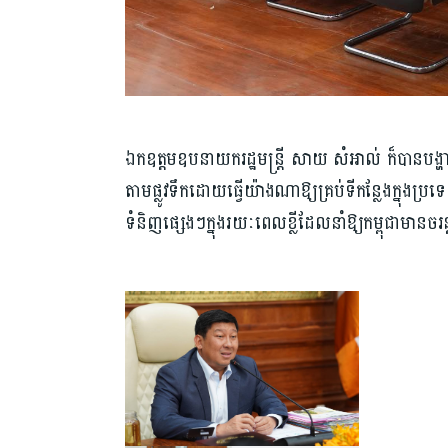
ឯកឧត្តមឧបនាយករដ្ឋមន្ត្រី សាយ សំអាល់ ក៏បានបង្
តាមផ្លូវទឹកដោយធ្វើយ៉ាងណាឱ្យគ្រប់ទីកន្លែងក្នុងប្រ
ទំនិញផ្សេងៗក្នុងរយៈពេលខ្លីដែលនាំឱ្យកម្ពុជាមានចរន្