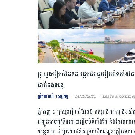
ក្រសួងរៀបចំដែនដី ផ្ដើមគិតគូររៀបចំទីតាំងផែ
ជាប់ដងទន្លេ
ព្រឹត្តិការណ៍
,
សេដ្ឋកិច្ច
14/10/2025
Leave a comme
ភ្នំពេញ ៖ ក្រសួងរៀបចំដែនដី នគរូបនីយកម្ម និងសំណ
ជញ្ជូនតាមផ្លូវទឹកដោយរៀបចំទីតាំងផែ និងផែរណប
ទន្លេសាប ជាប្រយោជន៍សម្រាប់ដឹកជញ្ជូនភ្ញៀវទេសចរ