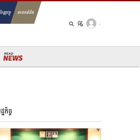
ិរញ្ញវត្ថុ
មរតកគំនិត
arch for:
្ឋកិច្ច