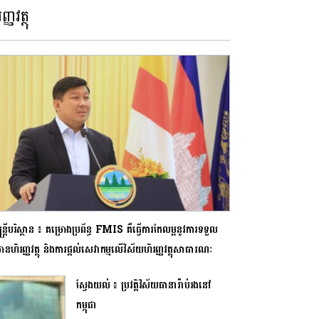
ញ្ញវត្ថុ
មន្រ្តីបរិស្ថាន ៖ គម្រោងប្រព័ន្ធ FMIS គឺធ្វើការកែលម្អនូវការទទួល
មានហិរញ្ញវត្ថុ និងការផ្តល់សេវាកម្មលើវិស័យហិរញ្ញវត្ថុសាធារណៈ
ស្វែងយល់ ៖ ប្រវត្តិវិស័យធានារ៉ាប់រងនៅ
កម្ពុជា