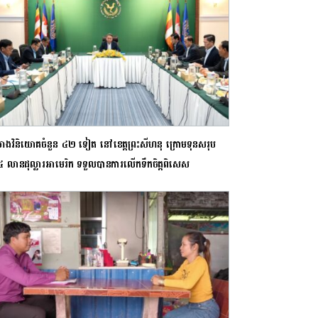
រោងវិនិយោគចំនួន ៤២ ទៀត នៅខេត្តព្រះសីហនុ ក្រោមទុនសរុប
លានដុល្លារអាមេរិក ទទួល​បាន​ការ​លើ​កទឹ​ក​ចិត្តពិសេស