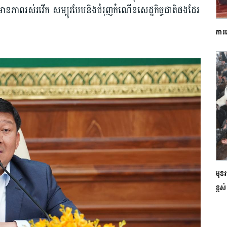
នភាពរស់រវើក សម្បូរបែបនិងជំរុញកំណើនសេដ្ឋកិច្ចជាតិផងដែរ
ការ
មុខរ
ខ្ពស់