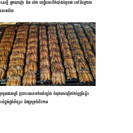
សេដ្ឋី អ្នកឧកញ៉ា គិត ម៉េង បង្ហើបអាថ៌កំបាំងចំនួន៣ នៅពីក្រោយ
ពជោគជ័យ
ប្រមូលផលត្រី ប្រជានេសាទកំពង់ឃ្លាំង កំពុងមមាញឹកកែច្នៃត្រីឆ្អើរ
ាប់ផ្គត់ផ្គង់ទីផ្សារ និងទ្រទ្រង់ជីវភាព