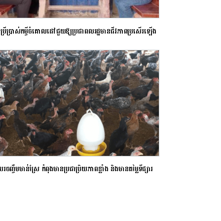
ប្រើប្រាស់កម្ចីចំគោលដៅជួយឱ្យប្រជាពលរដ្ឋមានជីវភាពប្រសើរឡើង
បរចញ្ចឹមមាន់ស្រែ កំពុងមានប្រជាប្រិយភាពខ្លាំង និងមានតម្លៃទីផ្សារ