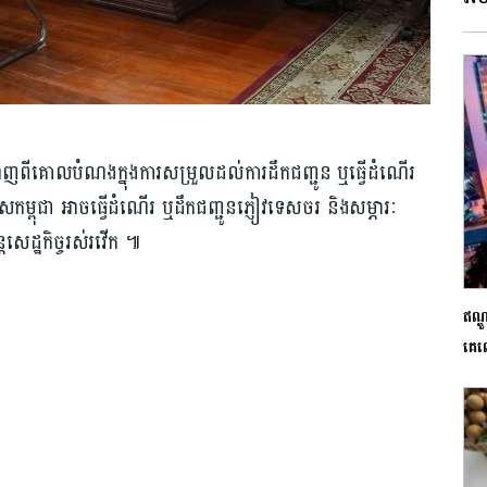
ហាញពីគោលបំណងក្នុងការសម្រួលដល់ការដឹកជញ្ជូន ឬធ្វើដំណើរ
ទេសកម្ពុជា អាចធ្វើដំណើរ ឬដឹកជញ្ជូនភ្ញៀវទេសចរ និងសម្ភារៈ
តសេដ្ឋកិច្ចរស់រវើក ៕
ឥណ្
គេ