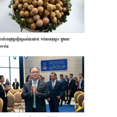
ពុជានាំចេញផ្លែមៀនស្រស់បានជាង ១៨លានដុល្លារ ក្នុងរយៈ
ល១១ខែ