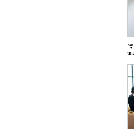
កម្
ពេ