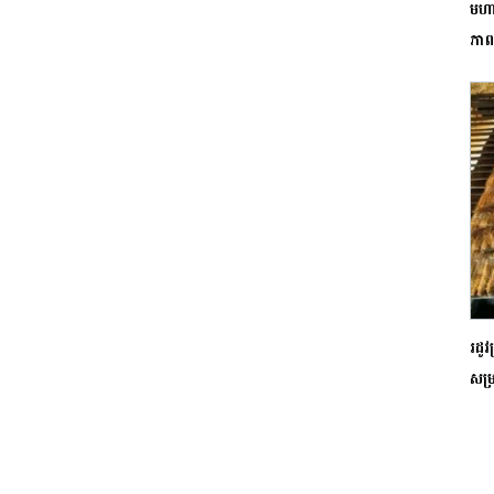
មហា
ភា
រដូវ
សម្រ