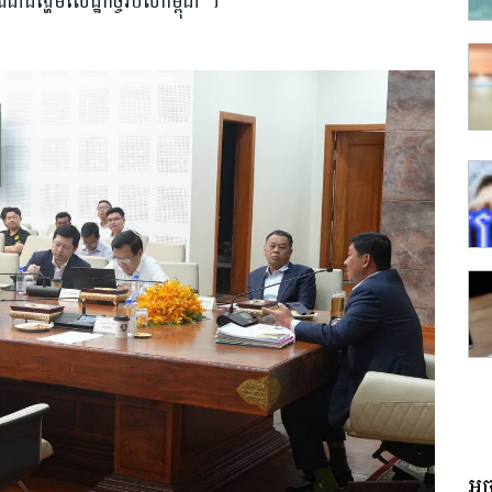
ាដង្ហើមសេដ្ឋកិច្ចរបស់កម្ពុជា ។
អច