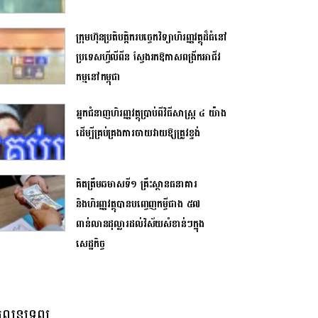
ក្រុមហ៊ុនប្រតិបត្តិករបច្ចេកវិទ្យាហិរញ្ញវត្ថុដ៏ធំនៅ
ប្រទេសហ្វីលីពីន ស្វែងរកឱកាសពង្រីកអាជីវ
កម្មនៅកម្ពុជា
អ្នកជំនាញហិរញ្ញវត្ថុប្រាប់ពីវិធីសាស្រ្ត ៤ យ៉ាង
ដើម្បីគ្រប់គ្រងការចាយវាយឱ្យត្រូវខ្ទង់
គិតត្រឹមឆមាសទី១ គ្រឹះស្ថានធនាគារ
និងហិរញ្ញវត្ថុបានបញ្ចេញកម្ចីជាង ៥៧
ពាន់លានដុល្លារដល់វិស័យសំខាន់ៗក្នុង
សេដ្ឋកិច្ច
លនទ្រព្យ