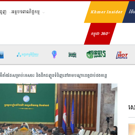
ំនួញ
អត្ថបទពាណិជ្ជកម្ម
Khmer Insider
វិថីហ
Se
កម្ពុជា 360°
ទីតាំងផែស​ម្រា​ប់​ទេសចរ និងដឹកជញ្ជូនទំនិញនៅតាមបណ្ដាខេត្តជាប់ដងទន្លេ
សេដ