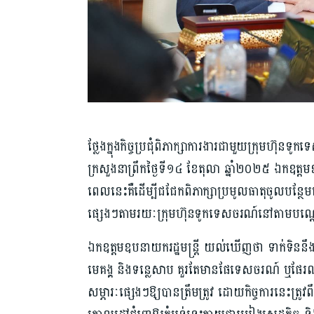
ថ្លែងក្នុងកិច្ចប្រជុំពិភាក្សាការងារជាមួយក្រុមហ៊
ក្រសួងនាព្រឹកថ្ងៃទី១៤ ខែតុលា ឆ្នាំ២០២៥ ឯកឧត្តមឧ
ពេលនេះគឺដើម្បីជជែកពិភាក្សាប្រមូលធាតុចូលបន្ថែម
ផ្សេងៗតាមរយៈក្រុមហ៊ុនទូកទេសចរណ៍នៅតាមបណ្ដោ
ឯកឧត្តមឧបនាយករដ្ឋមន្រ្តី យល់ឃើញថា ទាក់ទិននឹ
មេគង្គ និងទន្លេសាប គួរតែមានផែទេសចរណ៍ ឬផែរ
សម្ភារៈផ្សេងៗឱ្យបានត្រឹមត្រូវ ដោយកិច្ចការនេះត្រូវ