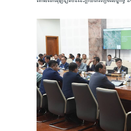
គោលដៅជំរុញឱ្យតំបន់នេះក្លាយជារបៀងសេដ្ឋកិច្ច និងជ