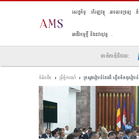
សេដ្ឋកិច្ច
ហិរញ្ញវត្ថុ
អចលនទ្រព្យ
ជ
អាជីវកម្មថ្មី និងនវានុវត្ត
មាតិកាឌីជីថល:
ព្រឹត្តិការណ៍
ក្រសួងរៀបចំដែនដី ផ្ដើមគិតគូររៀបចំ