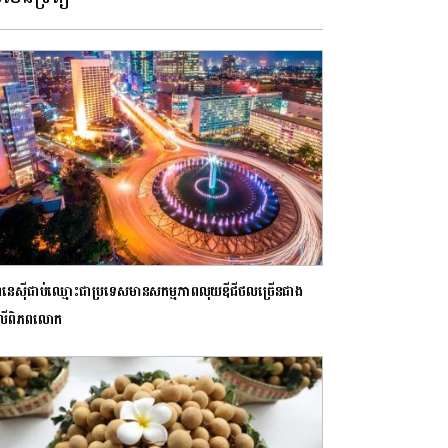
ឌូនេស៊ីជាប់ឈ្មោះជាប្រទេសមានសកម្មភាពលុយឌីជីថលច្រើនជាង
លើពិភពលោក