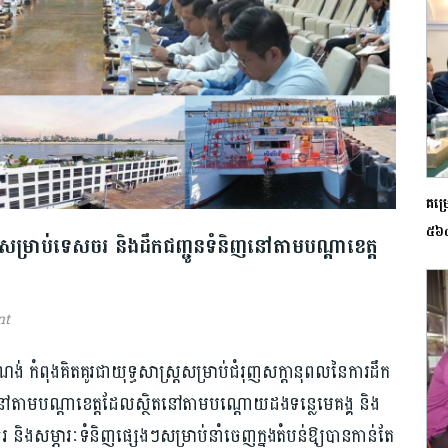
គម្
៥៦៤ 
ស​ម្រា​ប់​ទេសចរ និងដឹកជញ្ជូនទំនិញនៅតាមបណ្ដាខេត្ត
nt
ង់ កំពុងគិតគូរជាយុទ្ធសាស្ត្រសម្រាប់ជំរុញសក្តានុពលនៃការដឹក
នៅតាមបណ្តាខេត្តដែលស្ថិតនៅតាមបណ្តោយដងទន្លេមេគង្គ និង
 និងសម្ភារៈទំនិញផ្សេងៗសម្រាប់នាំចេញក្នុងតំបន់ឱ្យបានកាន់តែ