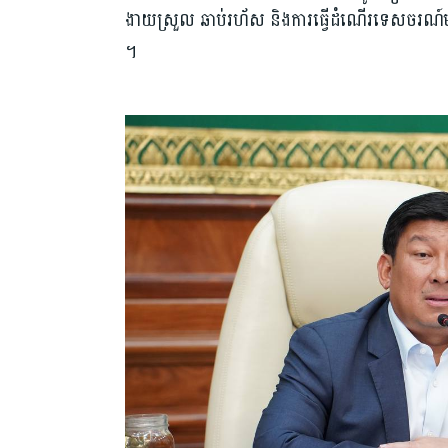
ងាយស្រួល ឆាប់រហ័ស និងការធ្វើដំណើរទេសចរណ៍មា
។