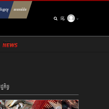
ិរញ្ញវត្ថុ
មរតកគំនិត
arch for:
្ឋកិច្ច