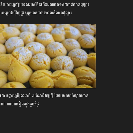
វិនិយោគក្រៅប្រទេសរបស់ចិនកើនដល់ជាង១៤៥ពាន់លានដុល្លារ
គម្រោងជុំវិញផ្លូវសូត្រមានជាង២០ពាន់លានដុល្លារ
កោរត្នោតភូមិព្រះដាក់ របត់អាជីវកម្មថ្មី ដែលអាចរកចំណូលបាន
មាណ ៣លានរៀលក្នុងមួយថ្ងៃ