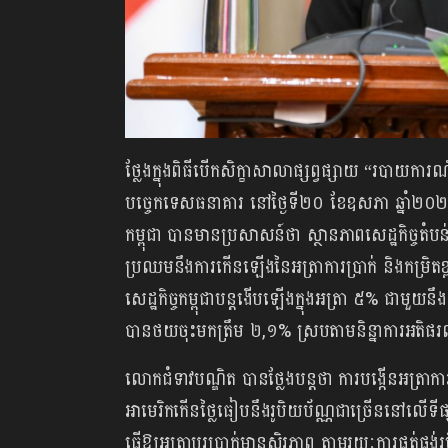
ថ្លែងក្នុងពិធីបើកសិក្ខាសាលាផ្សព្វផ្សាយ “របាយការ
បច្ចេកទេសធនាគារ នៅថ្ងៃទី២០ ខែឧសភា ឆ្នាំ២០២
កម្ពុជា បានមានប្រសាសន៍ថា ស្ថានភាពសេដ្ឋកិច្ចតំ
ប្រឈមនឹងការកើនឡើងនៃអត្រាការប្រាក់ និងកម្រិ
សេដ្ឋកិច្ចកម្ពុជាបន្តងើបឡើងក្នុងអត្រា ៥% ជាមួយ
បានថយចុះមកត្រឹម ២,១% ស្របតាមនិន្នាការអតិផរណាក្ន
លោកជំទាវបណ្ឌិត បានថ្លែងបន្តថា​ ការបង្កើនអត្រាការ
អាមេរិកកើនថ្លៃធៀបនឹងរូបិយប័ណ្ណជាច្រើននៅលើទីផ្សា
ធ្វើឱ្យអត្រាប្តូរប្រាក់មានស្ថិរភាព តាមរយៈការផ្គត់ផ្គង់រ