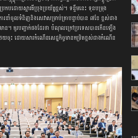
កបដោយស្មារតីប្រុងប្រយ័ត្នខ្ពស់។ ទន្ទឹមនេះ ទុនបម្រុង
ការនាំចូលទំនិញនិងសេវាសម្រាប់គ្រាបន្ទាប់បាន ៧ខែ ខ្ពស់ជាង
គួរមាន។ គួរបញ្ជាក់ផងដែរថា បំណុលក្រៅប្រទេសបានកើនឡើង
នថយចុះ ដោយសារកំណើនសេដ្ឋកិច្ចមានកម្រិតខ្ពស់ជាងកំណើន