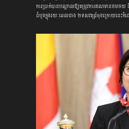
ការប្រាក់បានបណ្តាលឱ្យតម្រូវការឥណទានថមថយ 
ដំបូងក្នុងរយៈពេលជាង ២ទសវត្សរ៍ចុងក្រោយនេះក