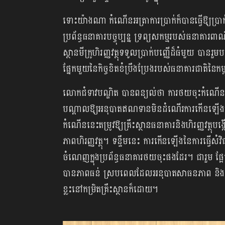
ទោះយ៉ាងណា កំណើនអត្រាការប្រាក់ក៏បានធ្វើឱ្យប្រា
ប្រព័ន្ធធនាគារបច្ចុប្បន្ន ទ្រព្យសកម្មរបស់ធនាគារពា
ស្ថានមីក្រូហិរញ្ញវត្ថុទទួលប្រាក់បញ្ញើដ៏ធំមួយ បានរ
ផ្នែកមួយនៃកិច្ចខិតខំប្រឹងប្រែងរបស់ធនាគារជាតិនៃកម្
លោកជំទាវបណ្ឌិត បានពន្យល់ថា ការថយចុះកំណើន
បណ្តាលឱ្យអនុបាតឥណទានមិនដំណើរការកើនឡើងលឿន
កំណើននេះតម្រូវឱ្យគ្រឹះស្ថានធនាគារនិងហិរញ្ញវត្ថុ
ភាពហិរញ្ញវត្ថុ។ ទន្ទឹមនេះ ការកើនឡើងនៃការធ្វើសំ
ចំណេញក្នុងប្រព័ន្ធធនាគារថយចុះផងដែរ។ ជារួម ផ្អែកល
បានភាពធន់ ស្របពេលដែលអនុបាតសាធនភាព និងសន្ទនី
ខ្លះនៅកម្រិតគ្រឹះស្ថានក៏ដោយ។