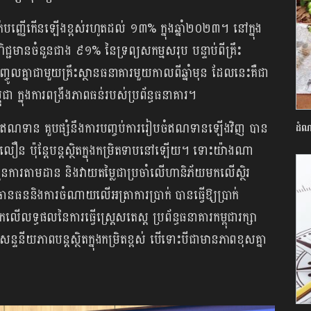
ក់បញ្ញើកើនឡើងខ្ពស់រហូតដល់ ១៣% ក្នុងឆ្នាំ២០២៣។ នៅក្នុង
ណិជ្ជមានចំនួនជាង ៩១% នៃទ្រព្យសកម្មសរុប បន្ទាប់ពីគ្រឹះ
ួមបញ្ចូលគ្នាជាមួយគ្រឹះស្ថានធនាគារមួយកាលពីឆ្នាំមុន ដែលនេះគឺជា
ពុជា ក្នុងការពង្រឹងភាពធន់របស់ប្រព័ន្ធធនាគារ។
ឥណទាន គួបផ្សំនឹងការបញ្ចប់ការរៀបចំឥណទានឡើងវិញ បាន
ដំណា
 ប៉ុន្តែបន្តស្ថិតក្នុងកម្រិតទាបនៅឡើយ។ ទោះយ៉ាងណា
បង្កើនការតាមដាន និងវាយតម្លៃជាប្រចាំលើហានិភ័យមកលើស្ថិរ
វិធានធននិងការចំណាយលើអត្រាការប្រាក់ បានធ្វើឱ្យប្រាក់
ើលទ្ធផលនៃការធ្វើស្រ្តេសតេស្ត ប្រព័ន្ធធនាគារកម្ពុជារក្សា
យភាពបន្តស្ថិតក្នុងកម្រិតខ្ពស់ បើទោះបីជាមានភាពខុសគ្នា