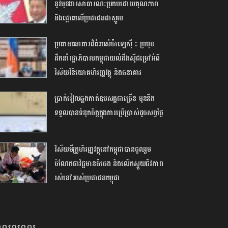
នូវមុខងារសាធារណៈប្រកបដោយគុណភាព
និងផ្តោតលើប្រជាជនជាស្នូល
ប្រធានធនាគារដ៏ធំរបស់ម៉ាឡេស៊ី ៖ ប្រមុខ
ដឹកនាំរដ្ឋាភិបាលកម្ពុជាយល់ដឹងស៊ីជម្រៅអំពី
វិស័យវិនិយោគហិរញ្ញវត្ថុ និងធនាគារ
ប្រាក់រៀលឆ្លងកាត់ឧបសគ្គជាច្រើ​ន មុននឹង
ទទួលបានទំនុកចិត្តក្នុងការប្រើប្រាស់ដូចសព្វថ្ងៃ
វិស័យមីក្រូហិរញ្ញវត្ថុនៅកម្ពុជាបានចូលរួម
ចំណែកជាវិជ្ជមានធំធេង និងលើកស្ទួយជីវភាព
រស់នៅរបស់ប្រជាជនកម្ពុជា