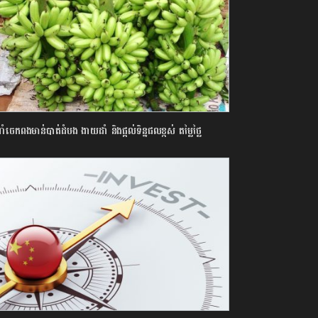
ំចេកពងមាន់បាត់ដំបង ងាយដាំ និងផ្ដល់ទិន្នផលខ្ពស់ តម្លៃថ្លៃ