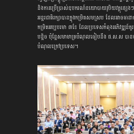
និងការប្រើប្រាស់ឧបករណ៍នយោបាយរូបិយវត្ថុផ្សេងៗប្រ
អន្តរជាតិរក្សាបានក្នុងកម្រិតសមស្រប ដែលអាចធានា
កម្រិតអប្បបរមា ៣ខែ ដែលប្រទេសកំពុងអភិវឌ្ឍន៍
បន្តិច ប៉ុន្តែសមាមាត្របំណុលធៀបនឹង ផ.ស.ស បា
បំណុលក្រៅប្រទេស។