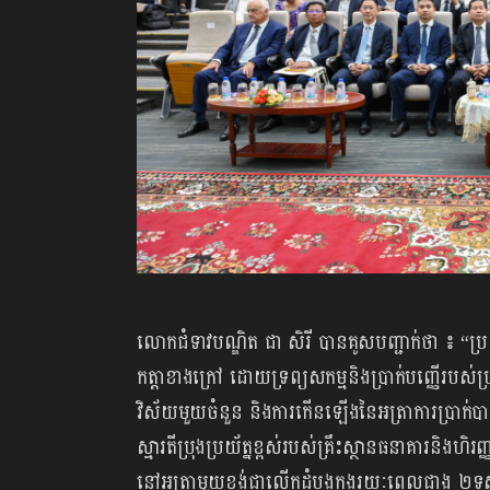
លោកជំទាវបណ្ឌិត ជា សិរី បានគូសបញ្ជាក់ថា ៖ “ប្រព
កត្តាខាងក្រៅ ដោយទ្រព្យសកម្មនិងប្រាក់បញ្ញើរបស់
វិស័យមួយចំនួន និងការកើនឡើងនៃអត្រាការប្រាក់ប
ស្មារតីប្រុងប្រយ័ត្នខ្ពស់របស់គ្រឹះស្ថានធនាគារនិង
នៅអត្រាមួយខ្ទង់ជាលើកដំបូងក្នុងរយៈពេលជាង ២ទ