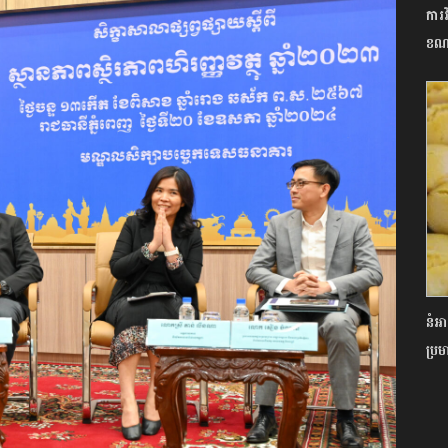
ការ
ខណៈ
នំអា
ប្រ