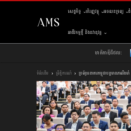
សេដ្ឋកិច្ច
ហិរញ្ញវត្ថុ
អចលនទ្រព្យ
ជ
អាជីវកម្មថ្មី និងនវានុវត្ត
មាតិកាឌីជីថល:
ព្រឹត្តិការណ៍
ប្រព័ន្ធធនាគារកម្ពុជាបន្តមានភាពរឹង