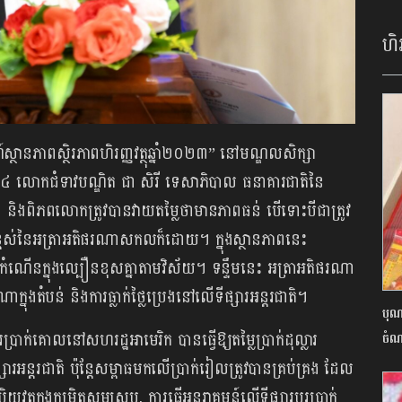
ហិរ
ណ៍ស្ថានភាពស្ថិរភាពហិរញ្ញវត្ថុឆ្នាំ២០២៣” នៅមណ្ឌលសិក្សា
៤ លោកជំទាវបណ្ឌិត ជា សិរី ទេសាភិបាល ធនាគារជាតិនៃ
បន់ និងពិភពលោកត្រូវបានវាយតម្លៃថាមានភាពធន់ បើទោះបីជាត្រូវ
តខ្ពស់នៃអត្រាអតិផរណាសកលក៏ដោយ។ ក្នុងស្ថានភាពនេះ
នឹងកំណើនក្នុងល្បឿនខុសគ្នាតាមវិស័យ។ ទន្ទឹមនេះ អត្រាអតិផរណា
ុងតំបន់ និងការធ្លាក់ថ្លៃប្រេងនៅលើទីផ្សារអន្តរជាតិ។
បុណ
ប្រាក់គោលនៅសហរដ្ឋអាមេរិក បានធ្វើឱ្យតម្លៃប្រាក់ដុល្លារ
ចំណ
រអន្តរជាតិ ប៉ុន្តែសម្ពាធមកលើប្រាក់រៀលត្រូវបានគ្រប់គ្រង ដែល
ូបិយវត្ថុក្នុងកម្រិតសមស្រប, ការធ្វើអន្តរាគមន៍លើទីផ្សារប្តូរប្រាក់