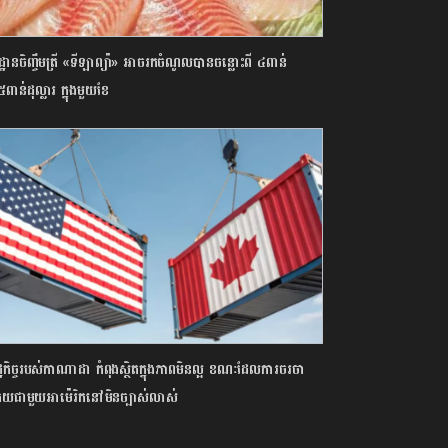
្ឋានចិញ្ចឹមត្រី «ទីឡាព្យ៉ា» អាចរកចំណូលបានចន្លោះពី ៤ពាន់
ាន់ដុល្លារ ក្នុងមួយខែ
្ឋកិច្ចរបស់កាណាដា កំពុងស្ថិតក្នុងភាពមិនល្អ ខណៈដែលការចរចា
ធគយជាមួយអាម៉េរិកនៅមិនច្បាស់លាស់