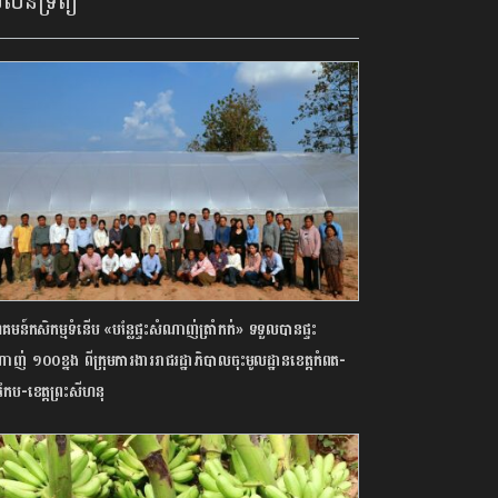
លនទ្រព្យ
មន៍កសិកម្មទំនើប «បន្លែផ្ទះសំណាញ់ត្រាំកក់» ទទួលបានផ្ទះ
ញ់ ១០០ខ្នង ពីក្រុមការងាររាជរដ្ឋាភិបាលចុះមូលដ្ឋានខេត្តកំពត-
តកែប-ខេត្តព្រះសីហនុ