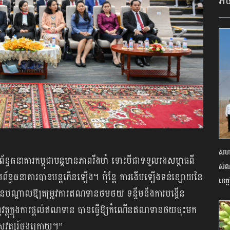
អច
សហគ
័ន្ធធនាគារកម្ពុជាបន្តមានភាពរឹងមាំ ទោះបីជាទទួលរងសម្ពាធពី
សំណា
ប្រព័ន្ធធនាគារបានបន្តកើនឡើង។ ប៉ុន្តែ ការងើបឡើងទន់ខ្សោយនៃ
ខេត្
ានបណ្តាលឱ្យតម្រូវការឥណទានថមថយ ទន្ទឹមនឹងការបង្កើន
ហិរញ្ញវត្ថុក្នុងការផ្តល់ឥណទាន បានធ្វើឱ្យកំណើនឥណទានថយចុះមក
សវត្សរ៍ចុងក្រោយ។”