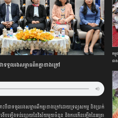
កម្ព
ជាង
បីជាទទួលរងសម្ពាធពីកត្តាខាងក្រៅ
បើទោះបីជាទទួលរងសម្ពាធពីកត្តាខាងក្រៅដោយទ្រព្យសកម្ម និងប្រាក់
ារងើបឡើងទន់ខ្សោយនៃវិស័យមួយចំនួន និងការកើនឡើងនៃអត្រា