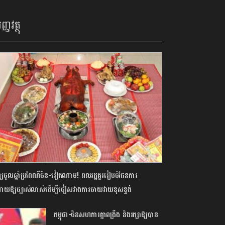
ញ្ញវត្ថុ
្យចូលឆ្នាំប្រពៃណីចិន-វៀតណាម! ពលរដ្ឋគួររៀបចំផែនការ
ាយឱ្យច្បាស់លាស់ដើម្បីចៀសវាងការចាយវាយខុសខ្ទង់
កម្ពុជា-ចិនសហការគ្នាពង្រឹង និងរក្សាឱ្យបាន