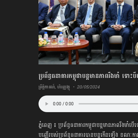
ប្រព័ន្ធធនាគារកម្ពុជាបន្តមានភាពរឹងមាំ ទោះ
ព្រឹត្តិការណ៍
,
ហិរញ្ញវត្ថុ
20/05/2024
ភ្នំពេញ ៖ ប្រព័ន្ធធនាគារកម្ពុជាបន្តមានភាពរឹងមាំ
បញ្ញើរបស់ប្រព័ន្ធធនាគារបានបន្តកើនឡើង ខណៈក