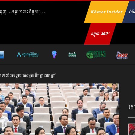
ំនួញ
អត្ថបទពាណិជ្ជកម្ម
Khmer Insider
វិថីហ
Se
កម្ពុជា 360°
មាំ ទោះបីជាទទួលរងសម្ពាធពីកត្តាខាងក្រៅ
សេដ