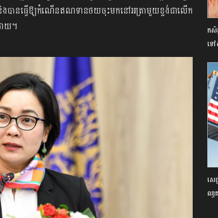
និងបានធ្វើឱ្យកំណើនឥណទានថយចុះមកនៅអត្រាមួយខ្ទង់ជាលើក
៏ដោយ។
កសិដ
ទៅ៥ព
សេដ
ពន្