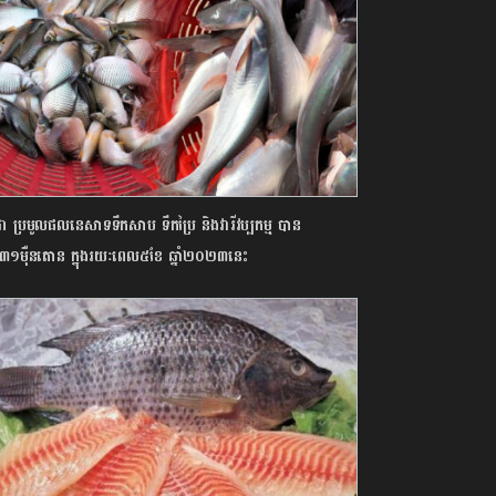
ុជា ប្រមូលផលនេសាទទឹកសាប ទឹកប្រៃ និងវារីវប្បកម្ម បាន
៣១ម៉ឺនតោន ក្នុងរយៈពេល៥ខែ ឆ្នាំ២០២៣នេះ