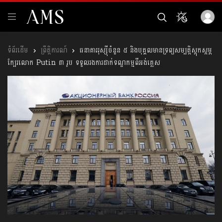
ព្រឹត្តិការណ៍
ធនាគារ​​រុស្ស៊ី​​ចំនួន​ ៥ ​និង​​បុគ្គល​​​មាន​​ទ្រព្យ​​សម្បត្តិ​ស្ដុក​ស្ដម្ភ​
ក្បែរ​លោក​ Putin ​​៣ ​រូប​ ទទួលរងការដាក់​​ទណ្ឌកម្ម​​ពីអង់គ្លេស