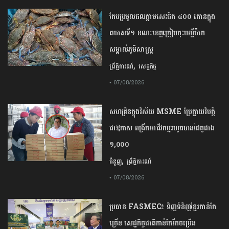
កែប​ប្រមូល​ផល​ក្តាម​សេះ​ជិត​ ​៤០០ ​តោន​ក្នុង​
ឆមាស​ទី​១​ ​ខណៈ​ខេត្ត​ត្រៀម​ចុះបញ្ជី​ម៉ាក​
សម្គាល់​ភូមិសាស្ត្រ​
,
ព្រឹត្តិការណ៍
សេដ្ឋកិច្ច
• 07/08/2026
សហគ្រិនក្នុងវិស័យ MSME ប្រែក្លាយវិបត្តិ
ជាឱកាស ពង្រីកអាជីវកម្មរហូតមានដៃគូជាង
១,០០០
,
ជំនួញ
ព្រឹត្តិការណ៍
• 07/08/2026
ប្រធាន​​ ​FASMEC​៖​ ​ទិញ​ទំនិញ​ខ្មែរ​កាន់តែ​
ច្រើន​ ​សេដ្ឋកិច្ច​ជាតិ​កាន់តែ​រីកចម្រើន​