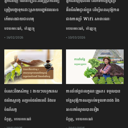
អ្នកជំនាញ ណែនាំឱ្យចេះសន្សំប្រាក់ដើម្បី
អ្នកជំនាញឌីជីថល លើកទឹកចិត្តឱ្យប្រើ
ត្រៀមបង្កាទុកដោះស្រាយបញ្ហាដែលអាច
អ៊ីនធឺណិតផ្ទាល់ខ្លួន ដើម្បីមានសុវត្ថិភាព
កើតមានជាយថាហេតុ
ជាងការប្រើ Wifi​ សាធារណៈ
,
,
បទយកការណ៍
ហិរញ្ញវត្ថុ
បទយកការណ៍
ហិរញ្ញវត្ថុ
• 16/02/2026
• 10/03/2026
ចំណេះដឹងកសិកម្ម ៖ ងាយៗបច្ចេកទេស
ការដាំបន្លែជាលក្ខណៈគ្រួសារ ទទួលបាន
ផលិតស្កររងូ សម្រាប់ផលិតមេជី និងមេ
បន្លែសុវត្ថិភាពសម្រាប់ទទួលទានផង និង
ចំណីសត្វ
អាចរកចំណូលបានទៀត
,
,
ជំនួញ
បទយកការណ៍
ជំនួញ
បទយកការណ៍