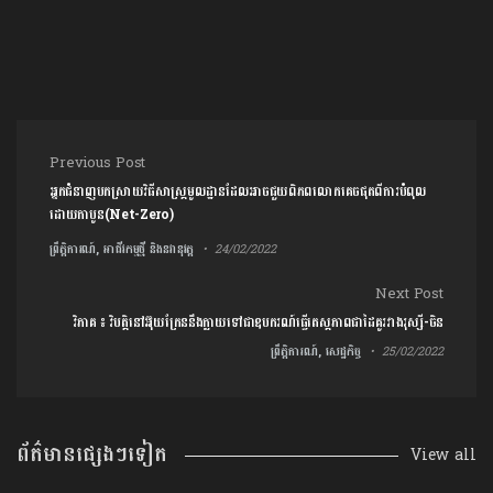
Post navigation
Previous Post
អ្នកជំនាញបកស្រាយវិធីសាស្ត្រមូលដ្ឋានដែលអាចជួយពិភពលោកគេចផុតពីការបំពុល
ដោយកាបូន(Net-Zero)
ព្រឹត្តិការណ៍, អាជីវកម្មថ្មី និងនវានុវត្ត
24/02/2022
Next Post
វិភាគ ៖ វិបត្តិនៅអ៊ុយក្រែននឹងក្លាយទៅជាឧបករណ៍ធ្វើតេស្តភាពជាដៃគូរវាងរុស្សី-ចិន
ព្រឹត្តិការណ៍, សេដ្ឋកិច្ច
25/02/2022
ព័ត៌មានផ្សេងៗទៀត
View all