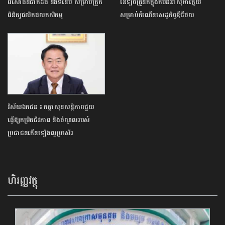
ពិសោធន៍ជាតិដ៏ធំ និងទំនើប សម្រាប់​ត្រួត
អេឡិចត្រូនិកក្នុងតំបន់អាស៊ីអាគ្នេយ៍
ពិនិត្យផលិតផលកសិកម្ម
សម្រាប់កំណើនសេដ្ឋកិច្ចឌីជីថល
វិស័យឯកជន ៖ កត្តាសុខសន្តិភាពជួយ
ធ្វើឱ្យកម្រិតជីវភាព និងចំណូលរបស់
ប្រជាជនកើនឡើងល្អប្រសើរ
ហិរញ្ញវត្ថុ