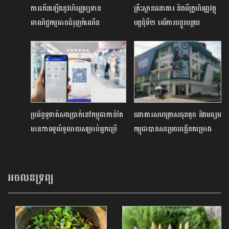
ការកើនឡើងនូវហិរញ្ញប្បទាន
គ្រឹះស្ថានធនាគារ និងមីក្រូហិរញ្ញវត្ថុ
ពាណិជ្ជកម្មអាចជំរុញកំណើន
បន្តជុំទី២ លើការបន្ធូរបន្ថយ
ពាណិជ្ជកម្មប្រចាំឆ្នាំក្នុងតំបន់មេគង្គ
ការសងត្រឡប់សម្រាប់គ្រួសារវីរៈ
កងទ័ព និងជនភៀសសឹក
ប្រព័ន្ធទូទាត់សងប្រាក់នៅកម្ពុជាកាន់តែ
ធនាគារសហគ្រាសធុនតូច និងមធ្យម
មានភាពទូលំទូលាយសម្រាប់អ្នកប្រើ
កម្ពុជាបានសម្រេចបង្កើនគម្រោង
ប្រាស់
ថវិការចំនួន ៤០ លានដុល្លារ បន្ថែម
ទៀត
អចលនទ្រព្យ