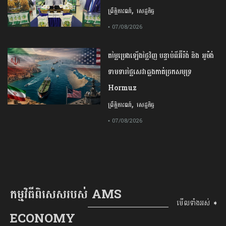
,
ព្រឹត្តិការណ៍
សេដ្ឋកិច្ច
• 07/08/2026
តម្លៃប្រេងឡើងថ្លៃវិញ បន្ទាប់ពីអ៊ីរ៉ង់ និង អូម៉ង់
ទាមទារថ្លៃសេវាឆ្លងកាត់ច្រកសមុទ្រ
Hormuz
,
ព្រឹត្តិការណ៍
សេដ្ឋកិច្ច
• 07/08/2026
កម្មវិធីពិសេសរបស់ AMS
មើលទាំងអស់ ➧
ECONOMY