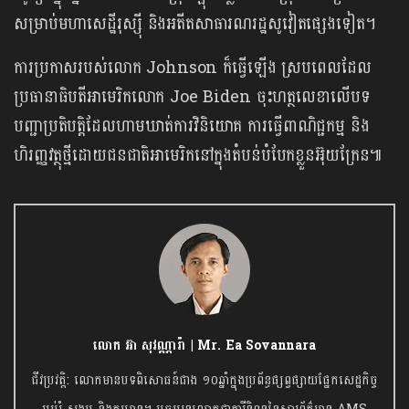
សម្រាប់​មហា​សេដ្ឋីរុ​ស្ស៊ី​ និង​អតីត​សាធារណរដ្ឋ​សូវៀត​ផ្សេង​ទៀត​។​ ​
ការ​ប្រកាស​របស់​លោក​ Johnson ​ក៏​ធ្វើ​ឡើង​ ស្រប​ពេល​ដែល​
ប្រធានាធិបតី​អាមេរិក​លោក​ Joe Biden ​​ចុះ​ហត្ថលេខាលើ​​បទ​
បញ្ជា​ប្រតិបត្តិ​ដែល​ហាម​ឃាត់​ការ​វិនិយោគ​ ការ​ធ្វើ​ពាណិជ្ជ​កម្ម​ និង​
ហិរញ្ញ​វត្ថុ​ថ្មី​ដោយជ​ន​ជាតិ​អាមេរិក​នៅ​ក្នុង​តំបន់​​បំបែក​ខ្លួន​អ៊ុយក្រែន​៕
លោក អ៊ា សុវណ្ណារ៉ា | Mr. Ea Sovannara
ជីវប្រវត្តិ: លោកមានបទពិសោធន៍ជាង ១០ឆ្នាំក្នុងប្រព័ន្ធផ្សព្វផ្សាយផ្នែកសេដ្ឋកិច្ច