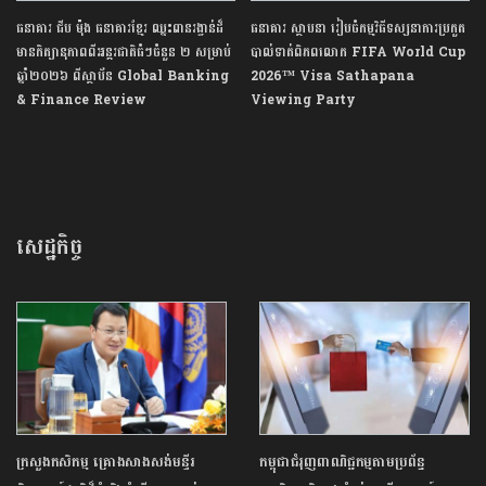
ធនាគារ ជីប ម៉ុង ធនាគារខ្មែរ ឈ្នះពានរង្វាន់ដ៏
ធនាគារ ស្ថាបនា រៀបចំកម្មវិធីទស្សនាការប្រកួត
មានកិត្យានុភាពពីអន្តរជាតិធំៗចំនួន ២ សម្រាប់
បាល់ទាត់ពិភពលោក FIFA World Cup
ឆ្នាំ២០២៦ ពីស្ថាប័ន Global Banking
2026™ Visa Sathapana
& Finance Review
Viewing Party​
សេដ្ឋកិច្ច
ក្រសួងកសិកម្ម គ្រោងសាងសង់មន្ទីរ
កម្ពុជាជំរុញពាណិជ្ជកម្មតាមប្រព័ន្ធ