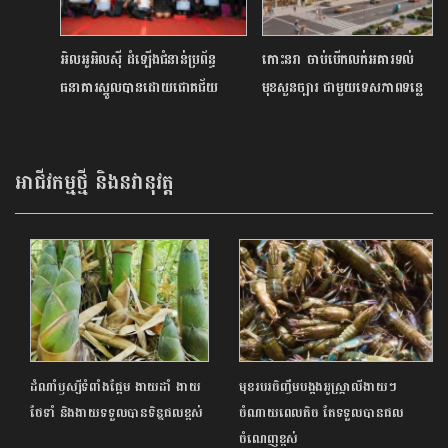
អិលអូអិលស៊ី ដំឡើងជំនាន់ប្រព័ន្ធ
កោះនរា ចាប់បើកលក់អគារទល់
ធនាគារស្នូលបានដោយជោគជ័យ
មុខសួនច្បារ ជាមួយទេសភាពទន្លេ
ប្តេជ្ញាផ្តល់នូវបទពិសោធន៍សេវាហិរញ្ញ
មេគង្គ
វត្ថុដ៏កាន់តែប្រសើរដល់អតិថិជន
អាជីវកម្មថ្មី និងនវានុវត្ត
ដំណាំឫស្សីទំពាំងផ្អែម ងាយដាំ ងាយ
មុខរបរចិញ្ចឹមបង្កងអូស្ត្រាលីងាយៗ
ថែទាំ និងងាយទទួលបានទិន្នផលខ្ពស់
ចំណាយពេលតិច តែទទួលបានផល
ចំណេញខ្ពស់