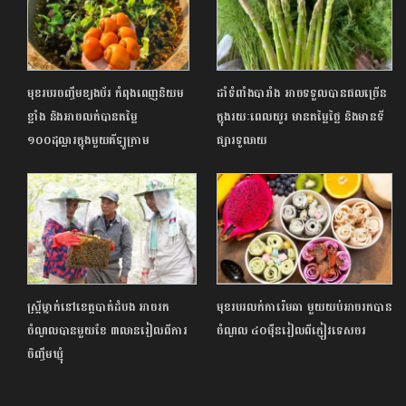
មុខរបរចញ្ចឹមខ្យងប័រ កំពុងពេញនិយម
ដាំទំពាំងបារាំង អាចទទួលបានផលច្រើន
ខ្លាំង និងអាចលក់បានតម្លៃ
ក្នុងរយៈពេលយូរ មានតម្លៃថ្លៃ និងមានទី
១០០ដុល្លារក្នុងមួយគីឡូក្រាម
ផ្សារទូលាយ
ស្ត្រីម្នាក់នៅខេត្តបាត់ដំបង អាចរក
មុខរបរលក់ការ៉េមឆា មួយយប់អាចរកបាន
ចំណូលបានមួយខែ ៣លានរៀលពីការ
ចំណូល ៤០ម៉ឺនរៀលពីភ្ញៀវទេសចរ
ចិញ្ចឹមឃ្មុំ