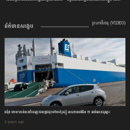
ប្រភេទវីដេអូ (VIDEO)
ព័ត៌មានសង្ខេប
ជប៉ុន ហាមឃាត់ការនាំចេញរថយន្តជជុះទៅកាន់រុស្ស៊ី អាចខាតបង់ជិត ២ ពាន់លានដុល្លារ
2 years ago