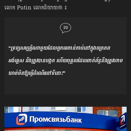
លោក​ Putin ​លោក​​និយាយ​ថា​​ ​៖​
“ទ្រព្យ​សម្បត្តិ​ណា​មួយ​ដែល​ពួក​គេ​កាន់​កាប់​នៅ​ក្នុង​ចក្រភព​
អង់គ្លេស​ នឹង​ត្រូវ​បាន​បង្កក​ ហើយ​បុគ្គល​ដែល​ពាក់​ព័ន្ធ​នឹង​ត្រូវ​​​​ហាម​
ឃាត់​មិន​ឱ្យ​ធ្វើ​ដំណើរ​នៅ​ទីនោះ​”