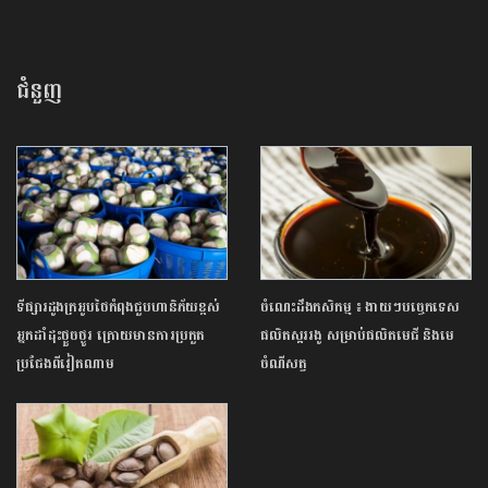
ជំនួញ
ទីផ្សារដូងក្រអូបថៃកំពុងជួបហានិភ័យខ្ពស់
ចំណេះដឹងកសិកម្ម ៖ ងាយៗបច្ចេកទេស
អ្នកដាំដុះថ្ងួចថ្ងូរ ក្រោយមានការប្រកួត
ផលិតស្កររងូ សម្រាប់ផលិតមេជី និងមេ
ប្រជែងពីវៀតណាម
ចំណីសត្វ