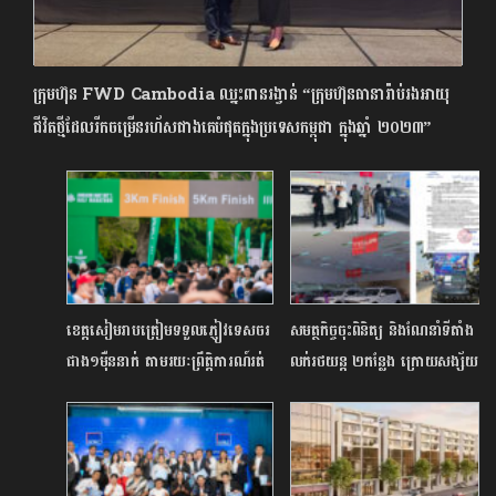
ក្រុម​ហ៊ុន​ FWD Cambodia​ ឈ្នះ​ពានរង្វាន់​ “ក្រុម​ហ៊ុន​ធានា​រ៉ាប់​រង​អាយុ
ជីវិត​ថ្មី​ដែល​រីក​ចម្រើន​រហ័ស​ជាង​គេ​បំផុត​ក្នុង​ប្រទេស​កម្ពុជា​ ក្នុង​ឆ្នាំ​ ២០២៣​”
ខេត្តសៀមរាបត្រៀមទទួលភ្ញៀវទេសចរ
សមត្ថកិច្ចចុះពិនិត្យ និងណែនាំទីតាំង
ជាង១ម៉ឺននាក់ តាមរយៈព្រឹត្តិការណ៍រត់
លក់រថយន្ត ២កន្លែង ក្រោយសង្ស័យ
ម៉ារ៉ាតុងក្រោមការឧបត្ថម្ភផ្ដាច់មុខដោយ
នាំចូលរថយន្ត Jetour រំលោភ
ក្រុមហ៊ុន Manulife
សិទ្ធិចែកចាយផ្តាច់មុខរបស់ក្រុមហ៊ុន
KNN Cambodia