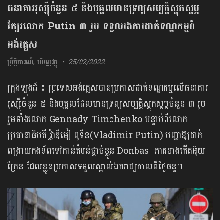
ធនាគារ​​រុស្ស៊ី​​ចំនួន​ ៥ ​និង​​បុគ្គល​​​មាន​​ទ្រព្យ​​សម្បត្តិ​ស្ដុក​ស្ដម្ភ​
ក្បែរ​លោក​ Putin ​​៣ ​រូប​ ទទួលរងការដាក់​​ទណ្ឌកម្ម​​ពី
អង់គ្លេស
ព្រឹត្តិការណ៍
,
ហិរញ្ញវត្ថុ
25/02/2022
ក្រុងឡុងដ៍ ៖ ​ប្រទេស​អង់គ្លេស​បាន​ប្រកាស​ដាក់​ទណ្ឌកម្ម​លើ​ធនាគារ​
រុស្ស៊ី​ចំនួន​ ៥ និង​បុគ្គល​ដែល​មាន​ទ្រព្យ​សម្បត្តិស្ដុ​ក​ស្ដម្ភ​ចំនួន​ ៣ ​រូប ​​
រួម​ទាំង​លោក​ Gennady Timchenko ​បន្ទាប់​ពីលោ​ក​
ប្រធានាធិបតី ​វ្ល៉ាឌីមៀ ពូទីន​(Vladimir Putin) ​បញ្ជា​ឱ្យដា​ក់​
ពង្រាយក​ងទ័​ពទៅ​កា​ន់​តំបន់​ផ្ដាច់​ខ្លួន​ Donbas ​ភាគ​ខាង​កើត​អ៊ុយ
ក្រែន​ ដែល​ខ្លួន​ប្រកាស​ទទួល​ស្គាល់​ឯករាជ្យ​កាល​ពី​ថ្ងៃ​ចន្ទ​។​