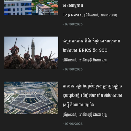
មានសកម្មភាព
,
,
Top News
ព្រឹត្តិការណ៍
អចលនទ្រព្យ
• 07/08/2026
ជម្លោះ​អាមេរិក​-​អ៊ីរ៉ង់​ ​កំពុង​សាកល្បង​ភាព​
រឹងមាំ​របស់​ ​BRICS​ ​និង​ ​SCO​
,
ព្រឹត្តិការណ៍
អាជីវកម្មថ្មី និងនវានុវត្ត
• 07/08/2026
​អាមេរិក​ ពង្រាងច្បាប់​យុទ្ធសាស្ត្រ​ធ្វើ​សង្គ្រាម​
នុយក្លេអ៊ែរ​ថ្មី ដើម្បីទប់ការគំរាមកំហែងរបស់​
រុស្ស៊ី និងមហាយក្សចិន
,
ព្រឹត្តិការណ៍
អាជីវកម្មថ្មី និងនវានុវត្ត
• 07/08/2026