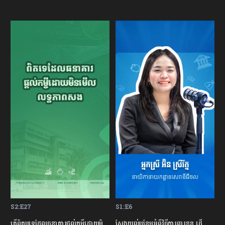
S2:E27
S1:E6
S
ម្ចីជាមួយធនាគារ
តើពិតឬទេដែលធនាគារផ្ដល់កម្ចីដោយមិនសិក្សាលើលទ្ធភាពសងត្រឡប់?
ស្វែងយល់បន្ថែមអំពីវិធីការពារខ្លួន ដើម្បីជៀសវាងពីការឆបោកតាមបច្ចេកវិទ្យាហិរញ្ញវត្ថុ!
ត