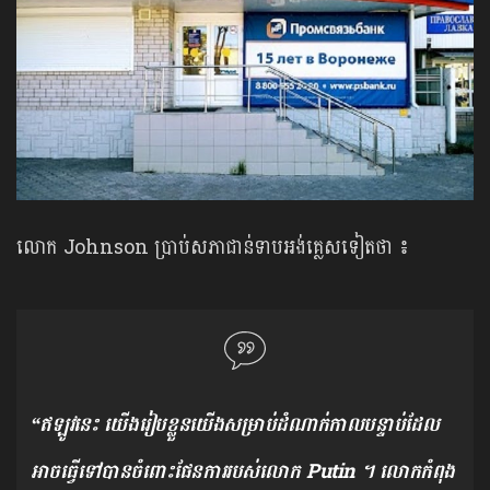
​លោក Johnson ​​​ប្រាប់​​សភា​ជាន់​ទាប​​អង់គ្លេស​ទៀត​ថា ​៖​ ​
“ឥឡូវ​នេះ​ យើង​រៀប​ខ្លួន​យើង​សម្រាប់​ដំណាក់​កាល​បន្ទាប់​ដែល​
អាច​ធ្វើ​ទៅ​បាន​ចំពោះ​ផែនការ​របស់​លោក​​ Putin ​។​ លោក​កំពុង​