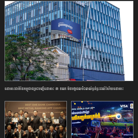
ធនាគារ​ជាតិ​នៃ​កម្ពុជា​ជម្រះ​បញ្ជី​ធនាគារ​ ​៣​ ​ខណៈ​មិន​បង្ក​ផលប៉ះពាល់​ធ្ងន់ធ្ងរ​ដល់​វិស័យ​ធនាគារ​