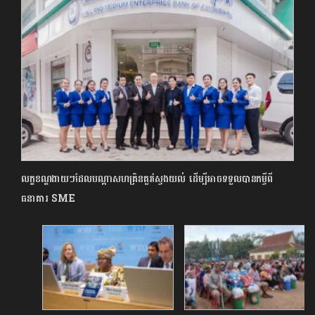
លក្ខខណ្ឌងាយៗដែលបណ្តាសហគ្រិនគួរស្វែងយល់ ដើម្បីអាចទទួលបានកម្ចីពី
ធនាគារ SME