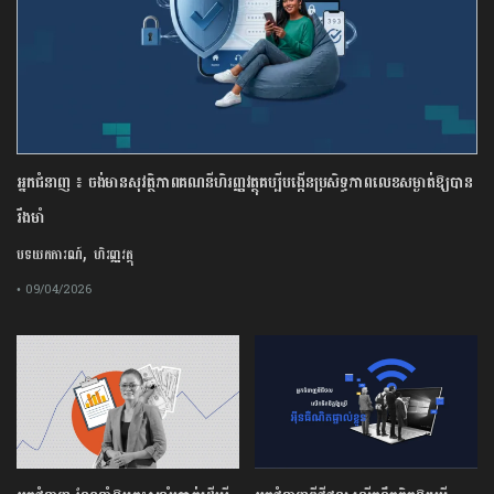
អ្នកជំនាញ ៖ ចង់មានសុវត្ថិភាពគណនីហិរញ្ញវត្ថុគប្បីបង្កើនប្រសិទ្ធភាពលេខសម្ងាត់ឱ្យបាន
រឹងមាំ
,
បទយកការណ៍
ហិរញ្ញវត្ថុ
• 09/04/2026