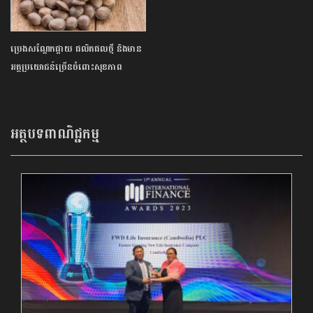
ប្រេងសណ្ដែកផ្កាយ ផលិតផលថ្មី និងមាន
អត្ថប្រយោជន៍ច្រើនចំពោះសុខភាព
អត្ថបទពាណិជ្ជកម្ម