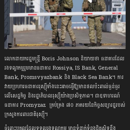
លោក​នាយក​រដ្ឋ​មន្ត្រី​ Boris Johnson ​និយាយ​ថា​ ធនាគារដែល​​
រង​​ទណ្ឌកម្ម​​​​រួម​​មាន​​ធនាគារ​ Rossiya​,​ IS Bank​​​,​ General
Bank​,​ Promsvyazbank​ និង​ Black Sea Bank​​។​ ការ​​
វាយ​​ប្រហារ​​ធនាគារ​រុស្ស៊ីទាំងនេះអាច​ធ្វើ​ឱ្យ​មាន​​ផល​​ប៉ះ​​ពាល់​ធ្ងន់ធ្ង​រ​​
លើ​​សេដ្ឋកិច្ច​ ​និង​​រដ្ឋាភិបាល​​រុស្ស៊ី​យ៉ាង​ប្រសិទ្ធ​ភាព​។​ ជា​ឧទាហរណ៍​ ​
ធនាគារ​ Promyzaz ​ ​គ្រប់​គ្រង​ ៧០ ​ភាគ​រយ​នៃ​កិច្ច​សន្យា​រដ្ឋ​របស់​
ក្រសួង​ការពារ​ជាតិ​រុស្ស៊ី​។​
ចំពោះ​បុគ្គល​ដែល​ទទួលរង​ទណ្ឌកម្ម​ ​មាន​ទំនាក់​ទំនង​ជិត​ស្និទ្ធ​នឹង​