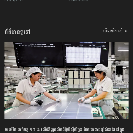
• 19/11/2025
• 20/11/2025
ព័ត៌មានទូទៅ
មើលទាំងអស់ ➧
អាម៉េរិក ដាក់ពន្ធ ១៥ % លើទំនិញផលិតពីប៉ូលីស៊ីលីកូន ដែលជាធាតុផ្សំសំខាន់នៅក្នុង