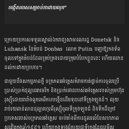
បង្កើត​លេស​សម្រាប់​ការ​វាយ​លុក​​​”
ក្រោយ​ប្រកាស​ទទួល​ស្គាល់​ឯករាជ្យ​​សាធារណ​រដ្ឋ​ Donetsk ​និង​
Luhansk នៃ​តំបន់​ Donbas ​លោក​ Putin ​​បញ្ជា​ឱ្យ​កង​ទ័ព​
ចូល​ទៅ​ក្នុង​តំបន់​ដែល​គ្រប់​គ្រង​ដោយ​ក្រុម​បំបែក​ខ្លួន​នេះ​ ​ហើយឈាន
ដល់ការវាយប្រហារ។
ជាមួយនឹង​សកម្មភាព​ថ្មី​ ចក្រភព​​អង់គ្លេស​​​គំរា​​ម​កាត់​ផ្តាច់កា​រចូល​ប្រើ
ប្រា​ស់​ប្រាក់​ដុល្លារ​អាមេរិក​ និង​ប្រាក់​ផោន​របស់​អង់គ្លេស​របស់​ក្រុម​ហ៊ុន​
រុស្ស៊ី​​ដោយ​រារាំង​ពួក​គេ​ពី​ការ​បង្កើន​ដើម​ទុន​នៅ​ទីក្រុង​ឡុងដ៍​។​ លុយ​
រាប់​រយ​ពាន់​លាន​ដុល្លារ​​ហូរ​ពី​​​រុស្ស៊ី​​ចូល​​ទីក្រុង​ឡុងដ៍​ និង​ទឹក​ដី​ក្រៅ​
ប្រទេស​របស់​ចក្រភព​អង់គ្លេស​ ចាប់​តាំង​ពី​ការ​ដួល​រលំ​នៃ​សហភាព​
សូវៀត​ក្នុង​ឆ្នាំ​១៩៩១ ​ហើយ​​ក្រុង​ឡុងដ៍​​ក្លាយ​ជា​​ទីក្រុង​​នៃ​ជម្រើស​