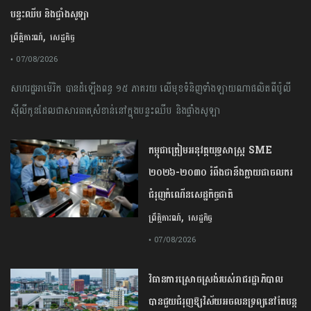
បន្ទះឈីប និងផ្ទាំងសូឡា
,
ព្រឹត្តិការណ៍
សេដ្ឋកិច្ច
• 07/08/2026
សហរដ្ឋអាម៉េរិក បានដំឡើងពន្ធ ១៥ ភាគរយ លើមុខទំនិញទាំងឡាយណាផលិតពីប៉ូលី
ស៊ីលីកូនដែលជាសារធាតុសំខាន់នៅក្នុងបន្ទះឈីប និងផ្ទាំងសូឡា
កម្ពុជា​ត្រៀមអនុវត្ត​យុទ្ធសាស្ត្រ​ ​SME​ ​
២០២៦​-​២០៣០​ រំពឹងថានឹងក្លាយ​ជា​ចលករ​
ជំរុញ​កំណើន​សេដ្ឋកិច្ច​ជាតិ​
,
ព្រឹត្តិការណ៍
សេដ្ឋកិច្ច
• 07/08/2026
វិធានការស្រោចស្រង់របស់រាជរដ្ឋាភិបាល​
បាន​ជួយ​ជំរុញឱ្យវិស័យ​អចលនទ្រព្យនៅតែបន្ត​