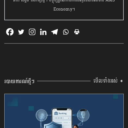
អប់រំ សង្គម និងកម្សាន្ត។ បច្ចុប្បន្នលោកជាការីនិពន្ធនៃសារព័ត៌មាន AMS
Economy។
មើលទាំងអស់ ➧
របាយការណ៍ថ្មីៗ