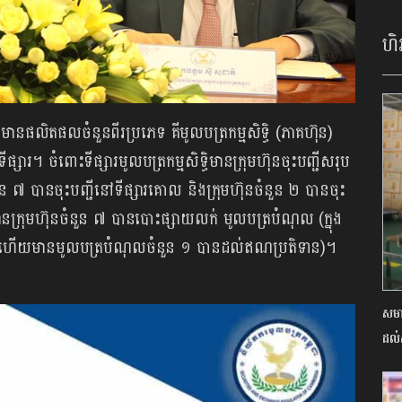
ហិរ
ក) មានផលិតផលចំនួនពីរប្រភេទ គីមូលបត្រកម្មសិទ្ធិ (ភាគហ៊ុន)
ារ។ ចំពោះទីផ្សារមូលបត្រកម្មសិទ្ធិមានក្រុមហ៊ុនចុះបញ្ជីសរុប
ួន ៧ បានចុះបញ្ជីនៅទីផ្សារគោល និងក្រុមហ៊ុនចំនួន ២ បានចុះ
ានក្រុមហ៊ុនចំនួន ៧ បានបោះផ្សាយលក់ មូលបត្របំណុល (ក្នុង
 ៨ ហើយមានមូលបត្របំណុលចំនួន ១ បានដល់ឥណប្រតិទាន)។
សមា
ដល់