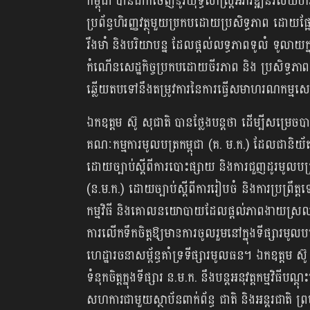
កម្ពុជា បានដាក់ចេញនូវយុទ្ធសាស្រ្តអភិវឌ្ឍន៍វិ
ប្រព័ន្ធហិរញ្ញវត្ថុមួយប្រកបដោយប្រសិទ្ធភាព ដ
រឹងមាំ និងបរិយាបន្ន ដែលផ្តល់លទ្ធភាពទូលំ ទូលាយក្នុ
កំណើនសេដ្ឋកិច្ចប្រកបដោយចីរភាព និង ប្រសិទ្ធភាព
ឆ្លើយតបទៅនឹងតម្រូវការនៃការធ្វើសមាហរណកម្មសេដ្ឋកិច
ឯកឧត្តម ស៊ូ សុជាតិ បានថ្លែងបន្តថា ដើម្បីសម្រេចបា
គណៈកម្មការមូលបត្រកម្ពុជា (គ. ម.ក.) ដែលជានិយ័ត
ដោយច្បាប់ស្តីពីការបោះផ្សាយ និងការជួញដូរមូលបត
(ន.ម.ក.) ដោយច្បាប់ស្តីពីការរៀបចំ និងការប្រព្រឹត
កម្មវិធី និងគោលនយោបាយដែលផ្តល់ភាពងាយស្រលចំពោះ
ការលើកទឹកចិត្តឱ្យមានការចូលរួមនៅក្នុងទីផ្សារមូលបត្រ 
ហេដ្ឋារចនាសម្ព័ន្ធគាំទ្រទីផ្សារមូលធន។ ឯកឧត្តម ស៊
ទំនុកចិត្តក្នុងទីផ្សារ ន.ម.ក. នឹងបន្តអនុវត្តកម
សហការជាមួយស្ថាប័នពាក់ព័ន្ធ ជាតិ និងអន្តរជាតិ ព្រម