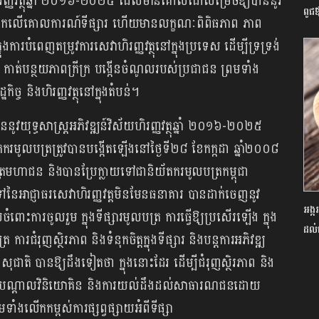
ស័យហិរញ្ញវត្ថុឆ្នាំ ២០១៦-២០២៥ ដែលមានគោលដៅសម្រេចឱ្យបាននូវ
ពូជ
ោយផ្អែកលើគោលការណ៍ទីផ្សារ ហើយមានលក្ខណៈពិពិធភាព ភាព
ងការបំពេញតម្រូវការសេវាហិរញ្ញវត្ថុនៅក្នុងប្រទេស ដើម្បីទ្រទ្រង់
 កាត់បន្ថយភាពក្រីក្រ បង្កើនចំណូលរបស់ប្រជាជន ព្រមទាំង
្ច និងហិរញ្ញវត្ថុនៅក្នុងតំបន់។
ននូវយុទ្ធសាស្រ្តអភិវឌ្ឍន៍វិស័យហិរញ្ញវត្ថុឆ្នាំ ២០១៦-២០២៥
ករមូលបត្រត្រូវបានបង្កើតឡើងនៅថ្ងៃទី២៨ ខែកក្កដា ឆ្នាំ២០០៨
្រមហាជន និងបានប្រែក្លាយទៅជានិយ័តករមូលបត្រកម្ពុជា
្តទៅនៃអាជ្ញាធរសេវាហិរញ្ញវត្តមិនមែនធនាគារ បានដាក់ចេញនូវ
អង្
ការចូលរួម ក្នុងទីផ្សារមូលបត្រ ការធ្វើឱ្យប្រសើរឡើង ក្នុង
ដល់
ការជំរុញស្ថិរភាព និងទំនុកចិត្តក្នុងទីផ្សារ និងបន្តការអភិវឌ្ឍ
ូ សុជាតិ បានឱ្យដឹងទៀតថា ក្នុងនោះដែរ ដើម្បីជំរុញស្ថិរភាព និង
្មវិធីបណ្តុះបណ្តាលវិនិយោគិន និងការយល់ដឹងដល់សាធារណជនដោយ
ទាំងលើកកម្ពស់ការផ្សព្វផ្សាយអំពីទីផ្សា