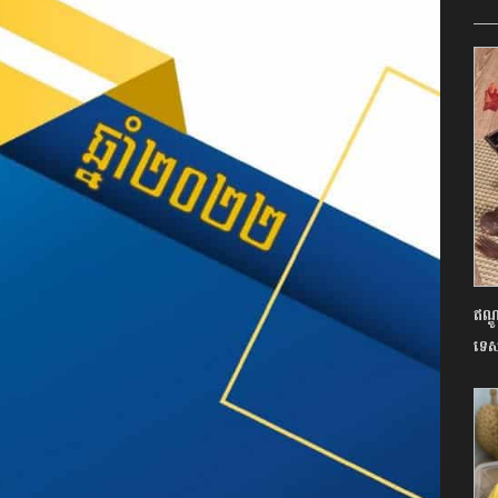
ឥណ្ឌ
ទេស