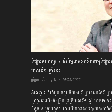
ទីផ្សារមូលបត្រ ៖ ទំហំមូលធនូបនីយកម្មទីផ្ស
មាសទី១ ឆ្នាំនេះ
ព្រឹត្តិការណ៍
,
ហិរញ្ញវត្ថុ
10/06/2022
ភ្នំពេញ ៖ ទំហំមូលធនូបនីយកម្មទីផ្សារសរុបនៃទីផ្ស
ដុល្លារអាមេរិកគិតត្រឹមចុងត្រីមាសទី១ ឆ្នាំ២០២២ ខណៈប
ចំនួន ៩ ក្រុមហ៊ុន។ នេះបើយោងតាមរបាយការណ៍ស្តីពីព្