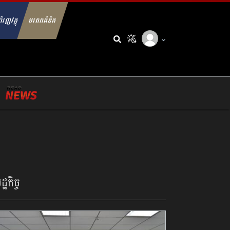
ិរញ្ញវត្ថុ
មរតកគំនិត
arch for:
្ឋកិច្ច