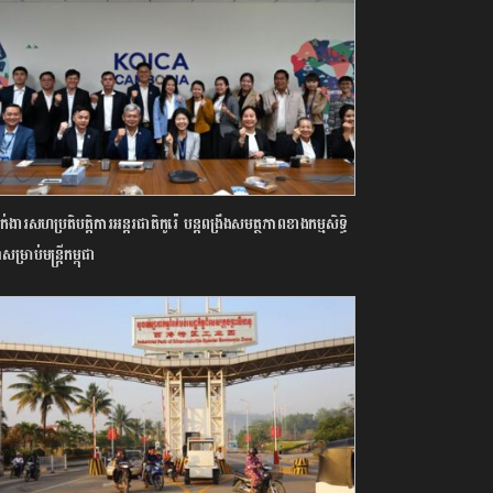
នាក់ងារសហប្រតិបត្តិការអន្តរជាតិកូរ៉េ បន្តពង្រឹងសមត្ថភាពខាងកម្មសិទ្ធិ
សម្រាប់មន្ត្រីកម្ពុជា