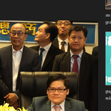
រយៈ
ព្រ
ក្រស
កាន