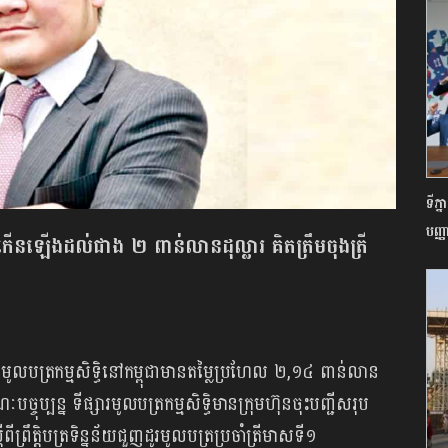
ទីភ្
បញ្ញា
ារកើនឡើងដល់ជាង ២ ពាន់លានដុល្លារ គិតត្រឹមចុងត្រី
ារមូលបត្រកម្មសិទ្ធិនៅកម្ពុជាមានតម្លៃប្រហែល ២,១៤ ពាន់លាន
ច្ចុប្បន្ន ទីផ្សារមូលបត្រកម្មសិទ្ធិមានក្រុមហ៊ុនចុះបញ្ជីសរុប
រឹត្តិបត្រទិន្នន័យជួញដូរមូលបត្រប្រចាំត្រីមាសទី១