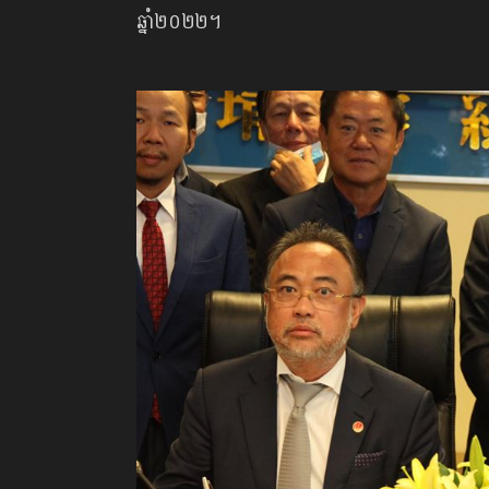
ឆ្នាំ២០២២។