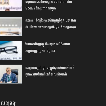
ទទួលបានសេវាទឹកស្អាត និងអនាម័យដល់
SMEs និងប្រជាជនកម្ពុជា
ធនាគារ និងគ្រឹះស្ថានហិរញ្ញវត្ថុចំនួន ៤៩ ដាក់
ដំណើរការសាកល្បងប្រព័ន្ធទូទាត់សងប្រាក់រួម
ផែនការហិរញ្ញវត្ថុ គឺជាឧបករណ៍ដ៏សំខាន់
សម្រាប់ក្រុមគ្រួសារនីមួយៗ
ឧស្សាហកម្មហិរញ្ញវត្ថុកម្ពុជារួមចំណែកសំខាន់
ក្នុងការជួយជំរុញកំណើនសេដ្ឋកិច្ចជាតិ
លនទ្រព្យ