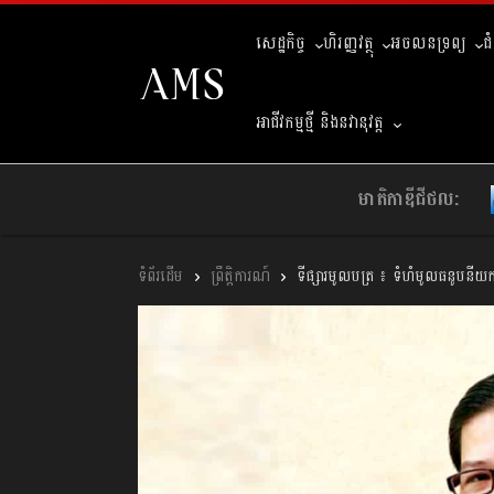
សេដ្ឋកិច្ច
ហិរញ្ញវត្ថុ
អចលនទ្រព្យ
ជ
អាជីវកម្មថ្មី និងនវានុវត្ត
មាតិកាឌីជីថល:
ព្រឹត្តិការណ៍
ទីផ្សារមូលបត្រ ៖ ទំហំមូលធនូបនីយកម