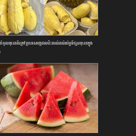
ាំចូលទុរេនពីក្រៅប្រទេសបង្កផលប៉ះពាល់ដល់តម្លៃទីផ្សារទុរេនក្នុង
ក