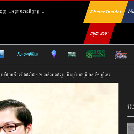
ំនួញ
អត្ថបទពាណិជ្ជកម្ម
Khmer Insider
វិថីហ
Se
កម្ពុជា 360°
្មទីផ្សារកើនឡើងដល់ជាង ២ ពាន់លានដុល្លារ គិតត្រឹមចុងត្រីមាសទី១ ឆ្នាំនេះ
សេដ