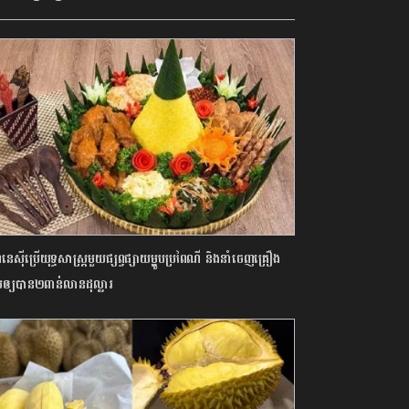
ូនេស៊ីប្រើយុទ្ធសាស្ត្រមួយផ្សព្វផ្សាយម្ហូបប្រពៃណី និងនាំចេញគ្រឿង
ឲ្យបាន២ពាន់លានដុល្លារ