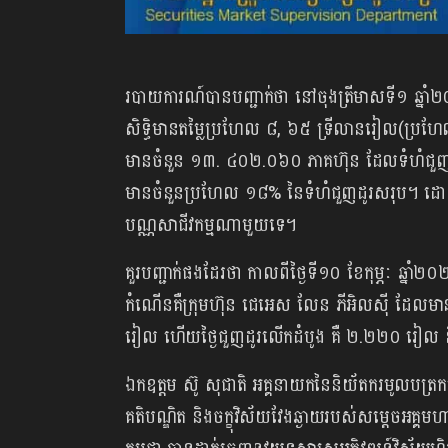
របាយការណ៍បានបញ្ជាក់ថា នៅចុងត្រីមាសទី១ ឆ្នាំ២០
សិទ្ធិមានតម្លៃប្រហែល ៨, ៦៥ ទ្រីលានរៀល(ប្រហែ
មានចំនួន ១៣. ៤០២.០៦០ ភាគហ៊ុន ដែលទំហំជួញដ
មានចំនួនប្រហែល ១៨% នៃទំហំជួញដូរសរុប។ ដោយ
បណ្ណសាជីវកម្មណាមួយទេ។
គួរបញ្ជាក់ផងដែរថា កាលពីថ្ងៃទី១០ ខែកុម្ភៈ ឆ្នាំ២០២
កំណើនគឺក្រុមហ៊ុន ជេអេស លែន ភីអិលស៊ី ដែលមាន
រៀល ហើយថ្ងៃជួញដូរលើកដំបូង គឺ ២.២២០ រៀល ន
ឯកឧត្តម ស៊ូ សុជាតិ អគ្គនាយកនៃនិយ័តករមូលបត្រកម
គតិបណ្ឌិត និងចក្ខុវិស័យវែងឆ្ងាយរបស់សម្តេចអគ្គ