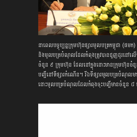
នាពេលបច្ចុប្បន្នក្រុមហ៊ុនផ្សារមូលបត្រកម្ពុជា (ផម
និងមូលបត្របំណុលដែលកំពុងត្រូវបានជួញដូរនៅលើទីផ្ស
ចំនួន ៩ ក្រុមហ៊ុន ដែលនៅក្នុងនោះមានក្រុមហ៊ុនចំន
បញ្ជីនៅទីផ្សារកំណើន។ រីឯទីផ្សារមូលបត្របំណុលម
នោះមូលបត្របំណុលដែលកំពុងចុះបញ្ជីមានចំនួន