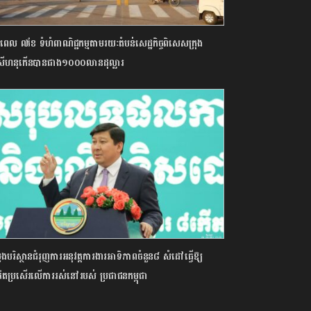
ពេល ៧ខែ ទំហំពាណិជ្ជកម្មតាមរយៈតំបន់សេដ្ឋកិច្ចពិសេសក្រុង
ះសីហនុកើនបានជាង១០០០លានដុល្លារ
ួងបរិស្ថានជំរុញការអនុវត្តការងារអាទិភាពចំនួន៨ សំដៅធ្វើឱ្យ
់តែប្រសើរលើការរស់នៅរបស់ ប្រជាជនកម្ពុជា