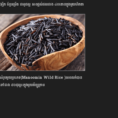
ឪឡឹក ច័ន្ទអម្រឹត ជាពូជល្អ អាចផ្ដល់ផលជាង ៤០តោនក្នុងមួយហិកតា
ករសំរូបមួយប្រភេទ(Manoomin Wild Rice )អាចលក់បាន
ទៅជាង ៥០ដុល្លារក្នុងមួយគីឡូក្រាម