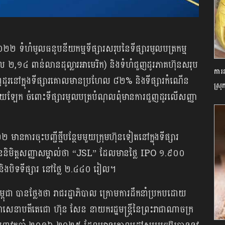
២២ ទំហំមូលធនូបនីយកម្មទីផ្សារសរុបនៃទីផ្សារមូលបត្រកម្ម
ល ២,១៤ ពាន់លានដុល្លារអាមេរិក) និងទំហំជួញដូរភាគហ៊ុនសរុប
ការន
ូរនៅក្នុងទីផ្សារគោលមានប្រហែល ៨២% និងទីផ្សារកំណើន
ស្រុ
ឡែក ចំពោះទីផ្សារមូលបត្របំណុលពុំមានការជួញដូរលើសញ្ញា
២ មានការចុះបញ្ជីថ្មីបន្ថែមមួយក្រុមហ៊ុនទៀតនៅក្នុងទីផ្សារ
និមិត្តសញ្ញាសម្គាល់ថា “JSL” ដែលមានថ្លៃ IPO ១.៩០០
ិងបិទទីផ្សារ នៅថ្លៃ ២.៤៤០ រៀល។
្ពុជា បានថ្លែងថា រាជរដ្ឋាភិបាល ក្រោមការដឹកនាំប្រកបដោយ
មហាសេនាបតីតេជោ ហ៊ុន សែន នាយករដ្ឋមន្ត្រីនៃព្រះរាជាណាចក្រ