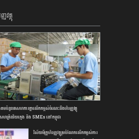
ញ្ញវត្ថុ
គមចំនួន៣សហការគ្នាលើកកម្ពស់ចំណេះដឹងហិរញ្ញវត្ថុ
សហគ្រិនវ័យក្មេង និង SMEs នៅកម្ពុជា
វិស័យមីក្រូហិរញ្ញវត្ថុរួមចំណែកលើកកម្ពស់ការ