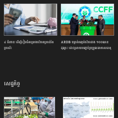
៤ ជំហាន ដើម្បីរៀបចំគម្រោងថវិកាឲ្យកាន់តែ
ARDB ទម្លាក់កញ្ចប់ថវិកាជាង ១០០លាន
ប្រសើរ
ដុល្លារ ដោះស្រាយបញ្ហាប្រែប្រួលអាកាសធាតុ
សេដ្ឋកិច្ច