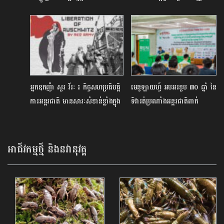
ប្រព្រឹត្តទៅនៅក្នុងខេត្តសៀមរាប
ការនៃការធ្វើចត្តាឡីស័កលើអ្នកដំណើរ
ឆ្លងខេត្ត
អ្នកឧកញ៉ា សួរ វីរៈ ៖ កិច្ចសហប្រតិបត្តិ
មេនូឡាយហ្វ៍ អបអរខួប ៣០ ឆ្នាំ នៃ
ការអន្តរជាតិ មានសារៈសំខាន់ខ្លាំងក្នុង
ទិវារត់ប្រណាំងអន្តរជាតិពាក់
ការទប់ស្កាត់អំពើប្រល័យពូជសាសន៍
កណ្ដាលម៉ារ៉ាតុងអង្គរ ក្រោមពាក្យ
គ្រប់ទម្រង់ដែលបង្កគ្រោះមហន្តរាយដល់
ស្លោក «រត់ដើម្បីភាពយូរអង្វែង»
មនុស្សជាតិ
អាជីវកម្មថ្មី និងនវានុវត្ត