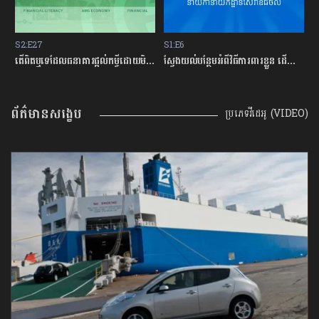
S2:E27
S1:E6
S
ម្ចីជាមួយធនាគារ
តើពិតឬទេដែលធនាគារផ្ដល់កម្ចីដោយមិនសិក្សាលើលទ្ធភាពសងត្រឡប់?
ស្វែងយល់បន្ថែមអំពីវិធីការពារខ្លួន ដើម្បីជៀសវាងពីការឆបោកតាមបច្ចេកវិទ្យាហិរញ្ញវត្ថុ!
ត
ព័ត៌មានសង្ខេប
ប្រភេទវីដេអូ (VIDEO)