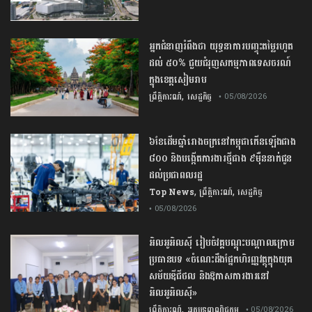
អ្នកជំនាញ​រំពឹង​ថា​ ​យុទ្ធនាការ​បញ្ចុះ​តម្លៃ​រហូត
ដល់​ ​៥០​% ​ជួយ​ជំរុញ​សកម្មភាព​ទេសចរណ៍​
ក្នុង​ខេត្ត​សៀមរាប​
,
ព្រឹត្តិការណ៍
សេដ្ឋកិច្ច
• 05/08/2026
៦ខែដើមឆ្នាំរោងចក្រនៅកម្ពុជាកើនឡើងជាង
៨០០ និងបង្កើតការងារថ្មីជាង ៩ម៉ឺននាក់ជូន
ដល់ប្រជាពលរដ្ឋ
,
,
Top News
ព្រឹត្តិការណ៍
សេដ្ឋកិច្ច
• 05/08/2026
អិលអូអិលស៊ី រៀបចំវគ្គបណ្តុះបណ្តាលក្រោម
ប្រធានបទ «ចំណេះដឹងផ្នែកហិរញ្ញវត្ថុក្នុងយុគ
សម័យឌីជីថល និងឱកាសការងារនៅ
អិលអូអិលស៊ី»
,
ព្រឹត្តិការណ៍
អត្ថបទពាណិជ្ជកម្ម
• 05/08/2026