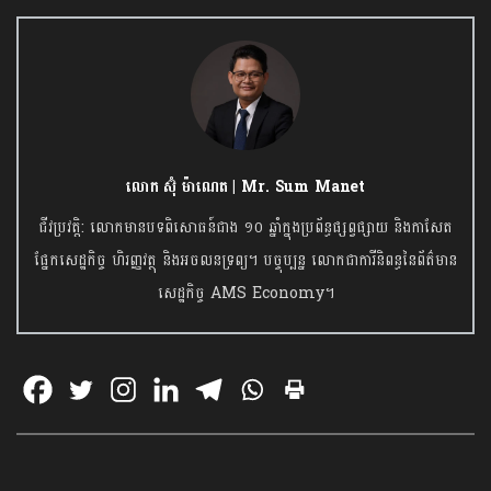
លោក ស៊ុំ ម៉ាណេត | Mr. Sum Manet
ជីវប្រវត្តិ: លោកមានបទពិសោធន៍ជាង ១០ ឆ្នាំក្នុងប្រព័ន្ធផ្សព្វផ្សាយ និងកាសែត
ផ្នែកសេដ្ឋកិច្ច ហិរញ្ញវត្ថុ និងអចលនទ្រព្យ។ បច្ចុប្បន្ន លោកជាការីនិពន្ធនៃព័ត៌មាន
សេដ្ឋកិច្ច AMS Economy។