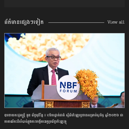
ព័ត៌មានផ្សេងៗទៀត
View all
ឧបនាយករដ្ឋមន្ត្រី អូន ព័ន្ធមុនីរ័ត្ន ៖ វេទិកាថ្នាក់ជាតិ ស្តីពីហិរញ្ញប្បទានសម្រាប់ធុរកិច្ច ឆ្នាំ២០២៦ ជា
កាតាលីករដ៏ចាំបាច់ក្នុងការបង្កើតអេកូប្រព័ន្ធហិរញ្ញវត្ថុ