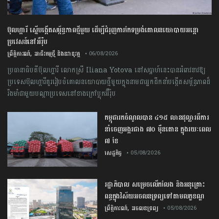
ប៊ុល​ហ្ការី ​ស្នើ​បង្កើត​សម្ព័ន្ធភាព​ថ្មី​មួយ ​ដើម្បី​ជំរុញ​ការ​កែទម្រង់​គោលនយោបាយ​អន្តោ
ប្រវេសន៍​នៅអឺរ៉ុប​
,
ព្រឹត្តិការណ៍
អាជីវកម្មថ្មី និងនវានុវត្ត
• 06/08/2026
ប្រធានាធិបតី​ប៊ុល​ហ្គារី ​លោកស្រី​ ​Iliana​ ​Yotova​ នៅ​សប្តាហ៍​នេះ​បាន​អំពាវនាវ​ឱ្យ​
ប្រទេស​ប៊ុលហ្ការី​គួរ​រៀបចំ​គោលនយោបាយថ្មីមួយក្នុងនាមជា​អ្នកដឹកនាំ​បង្កើត​សម្ព័ន្ធភាព​ដ៏​
រឹងមាំ​ជាមួយបណ្តា​ប្រទេស​នៅខាងក្រៅ​ប្លុក​អ៊ឺរ៉ុប
កម្ពុជារកចំណូលបាន ៤១៥ លានដុល្លារពីការ
នាំចេញអង្ករជាង ៧០ ម៉ឺនតោន ក្នុងរយៈពេល
៧ ខែ
សេដ្ឋកិច្ច
• 05/08/2026
រដ្ឋាភិបាល សម្រេច​លើកលែង និងអនុគ្រោះ
ពន្ធក្នុងវិស័យអចលនទ្រព្យ​ទៅតាមលក្ខខណ្ឌ
,
ព្រឹត្តិការណ៍
អចលនទ្រព្យ
• 05/08/2026