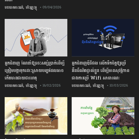
,
បទយកការណ៍
ហិរញ្ញវត្ថុ
• 09/04/2026
អ្នកជំនាញ ណែនាំឱ្យចេះសន្សំប្រាក់ដើម្បី
អ្នកជំនាញឌីជីថល លើកទឹកចិត្តឱ្យប្រើ
ត្រៀមបង្កាទុកដោះស្រាយបញ្ហាដែលអាច
អ៊ីនធឺណិតផ្ទាល់ខ្លួន ដើម្បីមានសុវត្ថិភាព
កើតមានជាយថាហេតុ
ជាងការប្រើ Wifi​ សាធារណៈ
,
,
បទយកការណ៍
ហិរញ្ញវត្ថុ
បទយកការណ៍
ហិរញ្ញវត្ថុ
• 16/02/2026
• 10/03/2026