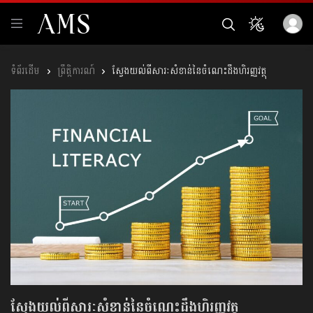
ព្រឹត្តិការណ៍
ស្វែងយល់ពីសារៈសំខាន់នៃចំណេះដឹងហិរញ្ញវត្ថុ
ស្វែងយល់ពីសារៈសំខាន់នៃចំណេះដឹងហិរញ្ញវត្ថុ