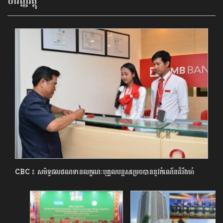
ហិរញ្ញវត្ថុ
CBC ៖ សមិទ្ធផលឥណទានលក្ខណៈបុគ្គល​បន្តសម្រេចបាននូវ​កំណើន​ដ៏រឹងមាំ