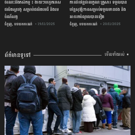
ចំណេះដឹងកសិកម្ម ៖ ងាយៗបច្ចេកទេស
ការដាំបន្លែជាលក្ខណៈគ្រួសារ ទទួលបាន
ផលិតស្កររងូ សម្រាប់ផលិតមេជី និងមេ
បន្លែសុវត្ថិភាពសម្រាប់ទទួលទានផង និង
ចំណីសត្វ
អាចរកចំណូលបានទៀត
,
,
ជំនួញ
បទយកការណ៍
ជំនួញ
បទយកការណ៍
• 19/11/2025
• 20/11/2025
ព័ត៌មានទូទៅ
មើលទាំងអស់ ➧