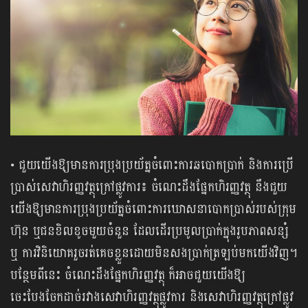
• ជួយយើងឱ្យមានការប្រុងប្រយ័ត្នចំពោះការឆបោកប្រាក់ និងការប្រើ
ប្រាស់សេវាហិរញ្ញវត្ថុក្រៅផ្លូវការ៖ ចំណេះដឹងផ្នែកហិរញ្ញវត្ថុ នឹងជួយ
យើងឱ្យមានការប្រុងប្រយ័ត្នចំពោះការឃោសនាបោកប្រាស់របស់ក្រុម
ហ៊ុន ឬជនខិលខូចមួយចំនួន ដែលដើរប្រមូលប្រាក់ក្នុងរូបភាពសន្សំ
ឬ ការវិនិយោគរួចរត់គេចខ្លួនដោយមិនសងប្រាក់ត្រឡប់មកយើងវិញ។
បន្ថែមពីនេះ ចំណេះដឹងផ្នែកហិរញ្ញវត្ថុ ក៏អាចជួយយើងឱ្យ
ចេះបែងចែកដាច់រវាងសេវាហិរញ្ញវត្ថុផ្លូវការ និងសេវាហិរញ្ញវត្ថុក្រៅផ្លូវ