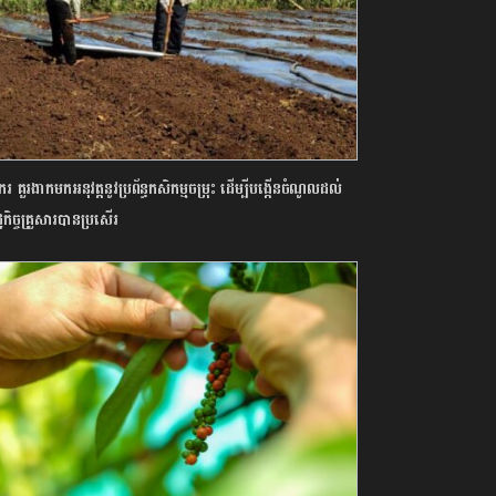
រ គួរងាកមកអនុវត្តនូវប្រព័ន្ធកសិកម្មចម្រុះ ដើម្បីបង្កើនចំណូលដល់
ឋកិច្ចគ្រួសារបានប្រសើរ