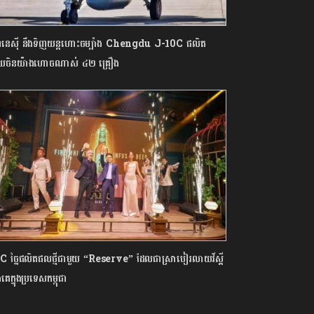
ឌូនេស៊ី នឹងទិញយន្តហោះចម្បាំង Chengdu J-10C ផលិត
យចិនយ៉ាងហោចណាស់ ៤២ គ្រឿង
 ច្នៃផលិតផលថ្មីជាមួយ “Reserve” ដែលជាស្រាបៀរលាយវីស្គី
ងគេក្នុងប្រទេសកម្ពុជា