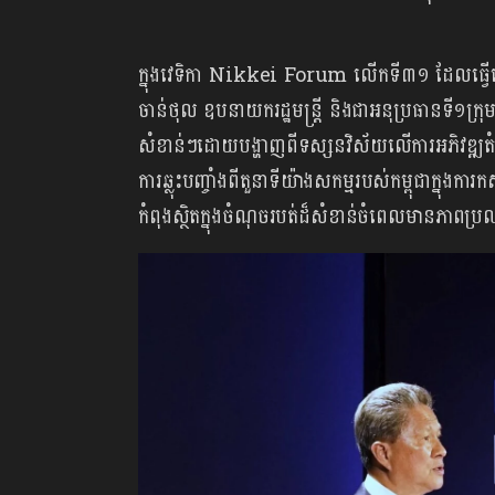
ក្នុងវេទិកា Nikkei Forum លើកទី៣១ ដែលធ្វើឡើងនៅ
ចាន់ថុល ឧបនាយករដ្ឋមន្ត្រី និងជាអនុប្រធានទី១ក្រុមប
សំខាន់ៗដោយបង្ហាញពីទស្សនវិស័យលើការអភិវឌ្ឍតំបន់ 
ការឆ្លុះបញ្ចាំងពីតួនាទីយ៉ាងសកម្មរបស់កម្ពុជាក្នុ
កំពុងស្ថិតក្នុងចំណុចរបត់ដ៏សំខាន់ចំពេលមានភាព