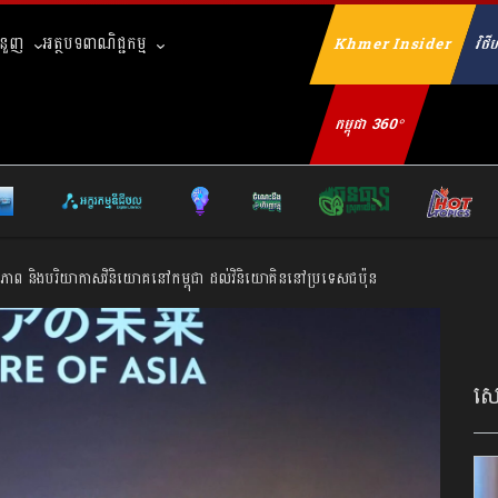
ំនួញ
អត្ថបទពាណិជ្ជកម្ម
Khmer Insider
វិថីហ
Se
កម្ពុជា 360°
លានុវត្តភាព និងបរិយាកាសវិនិយោគនៅកម្ពុជា ដល់វិនិយោគិននៅប្រទេសជប៉ុន
សេដ