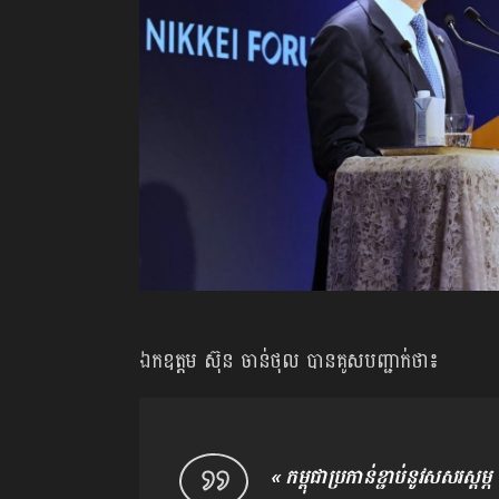
ឯកឧត្តម ស៊ុន ចាន់ថុល បានគូសបញ្ជាក់ថា៖
« កម្ពុជាប្រកាន់ខ្ជាប់នូវសសរស្តម