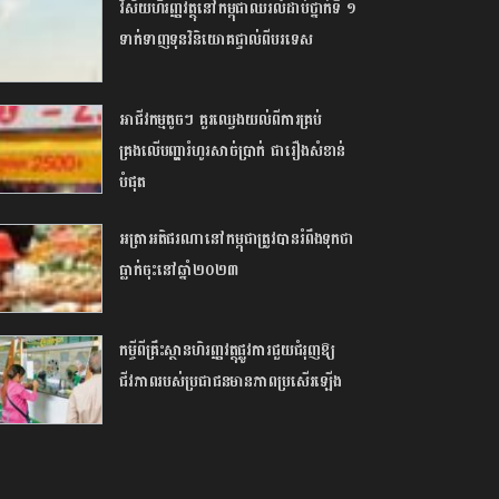
វិស័យហិរញ្ញវត្ថុនៅកម្ពុជាឈរលំដាប់ថ្នាក់ទី ១
ទាក់ទាញទុនវិនិយោគផ្ទាល់ពីបរទេស
អាជីវកម្មតូចៗ គួរឈ្វេងយល់ពីការគ្រប់
គ្រងលើបញ្ហារំហូរសាច់ប្រាក់ ជារឿងសំខាន់
បំផុត
អត្រាអតិផរណានៅកម្ពុជាត្រូវបានរំពឹងទុកថា
ធ្លាក់ចុះនៅឆ្នាំ២០២៣
កម្ចីពីគ្រឹះស្ថានហិរញ្ញវត្ថុផ្លូវការជួយជំរុញឱ្យ
ជីវភាពរបស់ប្រជាជនមានភាពប្រសើរឡើង