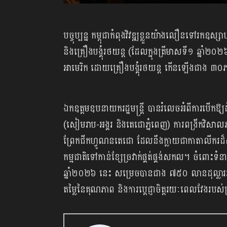
បច្ចុប្បន្ន កម្ពុជាកំពុងវិវឌ្ឍខ្លួនយ៉ាងលឿនទៅរកឧ
និងគ្រឿងបង្គុំរថយន្ត (ដែលក្នុងត្រីមាសទី១ ឆ្នា
អាមេរិក ដោយគ្រឿងបង្គុំរថយន្ត កើនឡើងជាង ៣០ភ
ឯកឧត្តមឧបនាយករដ្ឋមន្ត្រី បានរំលេចអំពីការបើកឱ្យដ
(សៀមរាប-អង្គរ និងតេជោភ្នំពេញ) ការពង្រីកវិសាល
ព្រែកជីកហ្វូណនតេជោ ដែលនឹងក្លាយជាកាតាលីករដ៏សំខាន
កម្មជាតិទៅកាន់ខ្សែច្រវាក់ផ្គត់ផ្គង់សកល។ ចំពោះទំនាក់
ឆ្នាំ២០២៦ នេះ សម្រេចបានជាង ៧៥០ លានដុល្លារអា
តម្លៃនៃគុណភាព និងការប្តេជ្ញាចិត្តរយៈពេលវែងរបស់ក