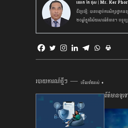
លោក កែ ផុស | Mr. Ker Phor
ជីវប្រវត្តិ: បានបញ្ចប់ការសិក្សាថ្
២០ឆ្នាំក្នុងវិស័យសារព័ត៌មាន។ បច
របាយការណ៍ថ្មីៗ
មើលទាំងអស់ ➧
ព័ត៌មានទូទ