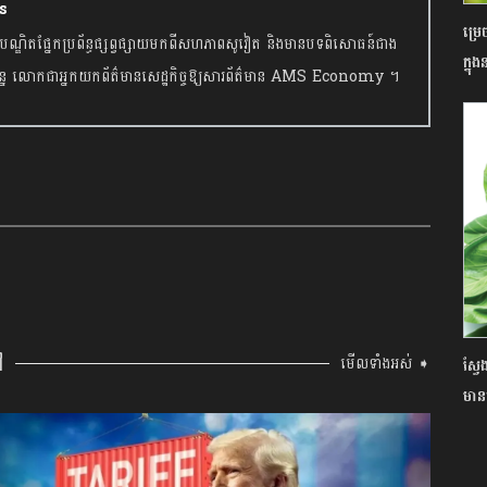
s
ម្រ
នាកអនុបណ្ឌិតផ្នែកប្រព័ន្ធផ្សព្វផ្សាយមកពីសហភាពសូវៀត និងមានបទពិសោធន៍ជាង
ក្នុ
្ចុប្បន្ន លោកជាអ្នកយកព័ត៌មានសេដ្ឋកិច្ចឱ្យសារព័ត៌មាន AMS Economy ។
ៅ
មើលទាំងអស់ ➧
ស្វ
មាន