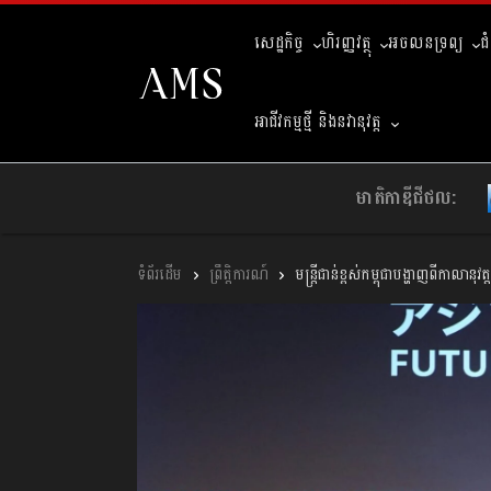
សេដ្ឋកិច្ច
ហិរញ្ញវត្ថុ
អចលនទ្រព្យ
ជ
អាជីវកម្មថ្មី និងនវានុវត្ត
មាតិកាឌីជីថល:
ព្រឹត្តិការណ៍
មន្ត្រីជាន់ខ្ពស់កម្ពុជាបង្ហាញពីកា