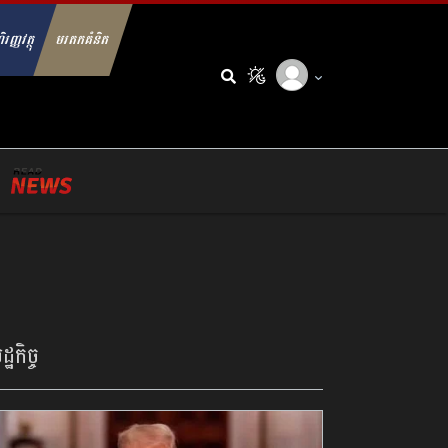
ិរញ្ញវត្ថុ
មរតកគំនិត
arch for:
្ឋកិច្ច