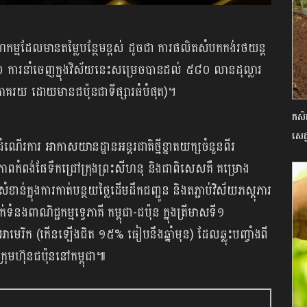
ស្សាហកម្មដែលមានតម្លៃបន្ថែមខ្ពស់ ដូចជា ការផលិតសំបកកង់រថយន្ត
ំ២០២៦ ការនាំចេញក្នុងវិស័យនេះសម្រេចបានដល់ ៥៨០ លានដុល្លារ
ាគរយ ដោយមានជប៉ុនជាទីផ្សារធំបំផុត)។
កសិក
សេដ្
ំណើរការ អាកាសយានដ្ឋានអន្តរជាតិថ្មីខ្នាតយក្សចំនួនពីរ
ភាពកំពង់ផែទឹកជ្រៅក្រុងព្រះសីហនុ និងជាពិសេសគឺ គម្រោង
់ក្នុងការកាត់បន្ថយថ្លៃដើមដឹកជញ្ជូន និងតភ្ជាប់វិស័យភស្តុភារ
ទំនងពាណិជ្ជកម្មទ្វេភាគី កម្ពុជា-ជប៉ុន ក្នុងត្រីមាសទី១
មេរិក (កើនឡើងជិត ១៥% ធៀបនឹងឆ្នាំមុន) ដែលឆ្លុះបញ្ចាំងពី
្រុមហ៊ុនជប៉ុននៅកម្ពុជា៕