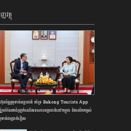
ញ្ញវត្ថុ
ុមហ៊ុនប័ណ្ណទូទាត់អន្តរជាតិ គាំទ្រ Bakong Tourists App
្បីរួមចំណែកជំរុញកំណើនទេសចរអន្តរជាតិនៅកម្ពុជា និងលើកកម្ពស់
ទូទាត់ជាប្រាក់រៀល