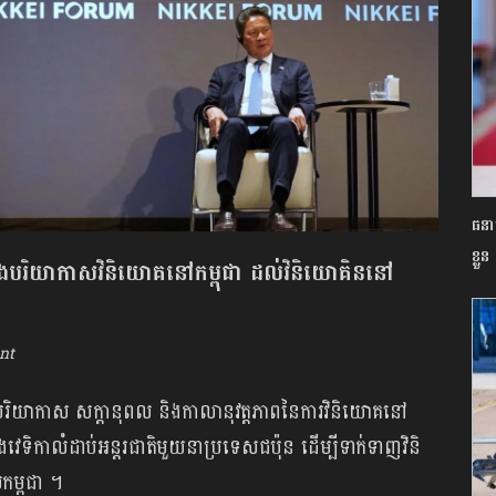
ធនា
ខ្លួន
ភាព និងបរិយាកាសវិនិយោគនៅកម្ពុជា ដល់វិនិយោគិននៅ
nt
ហាញពីបរិយាកាស សក្ដានុពល និងកាលានុវត្តភាពនៃការវិនិ​យោគនៅ
ុងវេទិកាលំដាប់អន្តរជាតិមួយនាប្រទេសជប៉ុន ដើម្បីទាក់ទាញវិនិ
កម្ពុជា ។