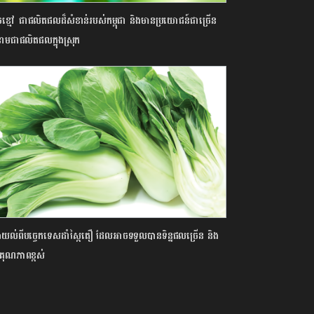
េចខ្មៅ ជាផលិតផលដ៏សំខាន់របស់កម្ពុជា និងមានប្រយោជន៍ជាច្រើន
ងនាមជាផលិតផលក្នុងស្រុក
ែងយល់ពីបច្ចេកទេសដាំស្ពៃតឿ ដែលអាចទទួលបានទិន្នផលច្រើន និង
គុណភាពខ្ពស់