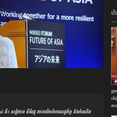
ហិរ
ក្រ
ដើម
ការ
្ភ ៤ គឺ៖ សន្តិភាព នីតិរដ្ឋ ភាពបើកចំហសេដ្ឋកិច្ច និងកំណើន