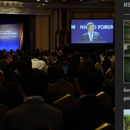
អច
ពីស
ផ្ត