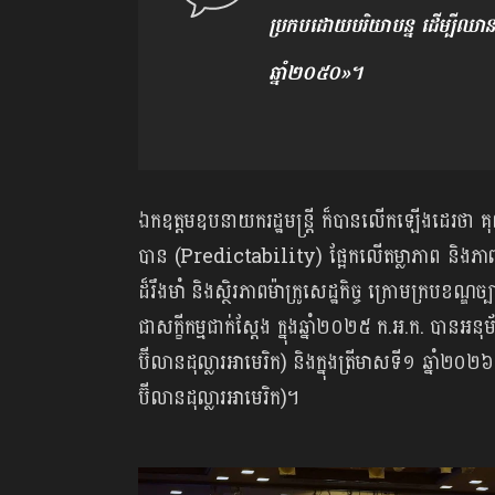
ប្រកបដោយបរិយាបន្ន ដើម្បីឈាន
ឆ្នាំ២០៥០»។
ឯកឧត្តមឧបនាយករដ្ឋមន្ត្រី ក៏បានលើកឡើងដេរថា គុណ
បាន (Predictability) ផ្អែកលើតម្លាភាព និងភាពជាដៃ
ដ៏រឹងមាំ និងស្ថិរភាពម៉ាក្រូសេដ្ឋកិច្ច ក្រោមក្រប
ជាសក្ខីកម្មជាក់ស្តែង ក្នុងឆ្នាំ២០២៥ ក.អ.ក. បា
ប៊ីលានដុល្លារអាមេរិក) និងក្នុងត្រីមាសទី១ ឆ្នាំ
ប៊ីលានដុល្លារអាមេរិក)។