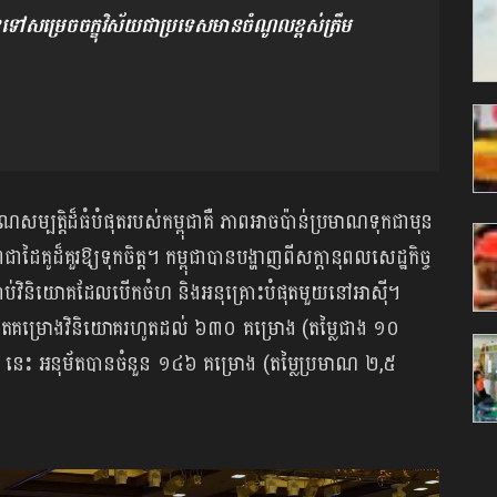
ទៅសម្រេចចក្ខុវិស័យជាប្រទេសមានចំណូលខ្ពស់ត្រឹម
សម្បត្តិដ៏ធំបំផុតរបស់កម្ពុជាគឺ ភាពអាចប៉ាន់ប្រមាណទុកជាមុន
គូដ៏គួរឱ្យទុកចិត្ត។ កម្ពុជាបានបង្ហាញពីសក្តានុពលសេដ្ឋកិច្ច
ខណ្ឌច្បាប់វិនិយោគដែលបើកចំហ និងអនុគ្រោះបំផុតមួយនៅអាស៊ី។
នអនុម័តគម្រោងវិនិយោគរហូតដល់ ៦៣០ គម្រោង (តម្លៃជាង ១០
២០២៦ នេះ អនុម័តបានចំនួន ១៤៦ គម្រោង (តម្លៃប្រមាណ ២,៥