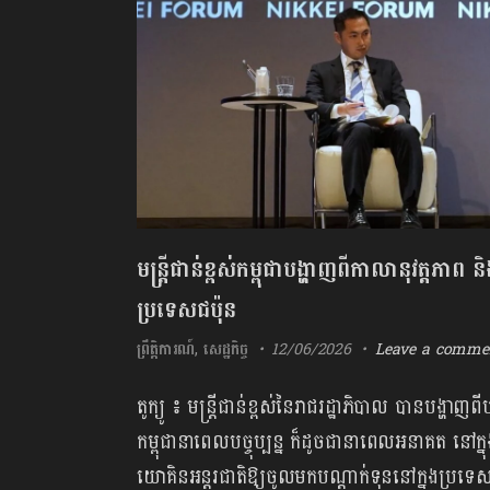
មន្ត្រីជាន់ខ្ពស់កម្ពុជាបង្ហាញពីកាលានុវត្ត
ប្រទេសជប៉ុន
ព្រឹត្តិការណ៍
,
សេដ្ឋកិច្ច
12/06/2026
Leave a comme
តូក្យូ ៖ មន្ត្រីជាន់ខ្ពស់នៃរាជរដ្ឋាភិបាល បានបង្
កម្ពុជានាពេលបច្ចុប្បន្ន ក៏ដូចជានាពេលអនាគត នៅក្ន
យោគិនអន្តរជាតិឱ្យចូលមកបណ្ដាក់ទុននៅក្នុងប្រទេស