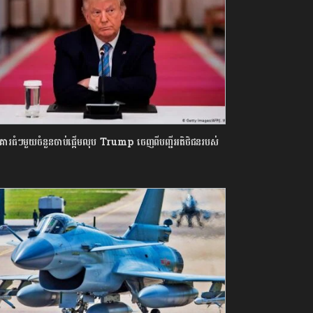
គារធំៗមួយចំនួនចាប់ផ្តើមលុប Trump ចេញពីបញ្ជីអតិថិជនរបស់