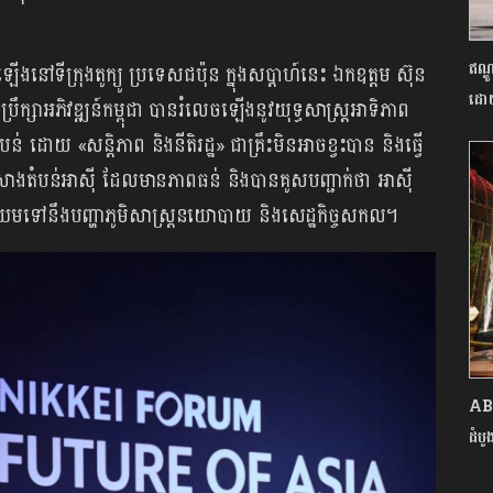
ឥណ្
ទីក្រុងតូក្យូ ប្រទេសជប៉ុន ក្នុងសប្ដាហ៍នេះ ឯកឧត្តម ស៊ុន
ដោ
្រឹក្សាអភិវឌ្ឍន៍កម្ពុជា បានរំលេចឡើងនូវយុទ្ធសាស្ត្រអាទិភាព
ដោយ «សន្តិភាព និងនីតិរដ្ឋ» ជាគ្រឹះមិនអាចខ្វះបាន និងធ្វើ
ងការកសាងតំបន់អាស៊ី ដែលមានភាពធន់ និងបានគូសបញ្ជាក់ថា អាស៊ី
ប្រឈមទៅនឹងបញ្ហាភូមិសាស្ត្រនយោបាយ និងសេដ្ឋកិច្ចសកល។
ABC
ដំបូ