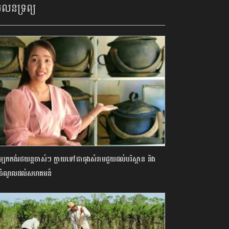
លនទ្រព្យ
ម្បកកង់រថយន្តចាស់ៗ ក្លាយទៅជាធុងសំរាមជួយដល់បរិស្ថាន និង
ល់ចំណូលដល់សហគមន៍