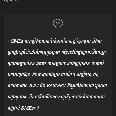
« SMEs ជាកម្លាំងចលករដ៏សំខាន់នៃសេដ្ឋកិច្ចកម្ពុជា និងជា
មូលដ្ឋានគ្រឹះនៃផលិតកម្មក្នុងស្រុក ប៉ុន្តែនៅតែជួបប្រទះនឹងបញ្ហា
ប្រឈមមួយចំនួន ដូចជា ការទទួលបានហិរញ្ញប្បទាន ការចាប់​
យក​បច្ចេកវិទ្យា និងការចូលទីផ្សារ ជាដើម។ សង្ឃឹមថា កិច្ច
សហការរវាង អ.គ.រ និង FASMEC នឹងរួមចំណែកដោះស្រាយ
បញ្ហាប្រឈម និងបង្កើតបរិយាកាសធុរកិច្ចកាន់តែអំណោយ​ផល
សម្រាប់ SMEs»។