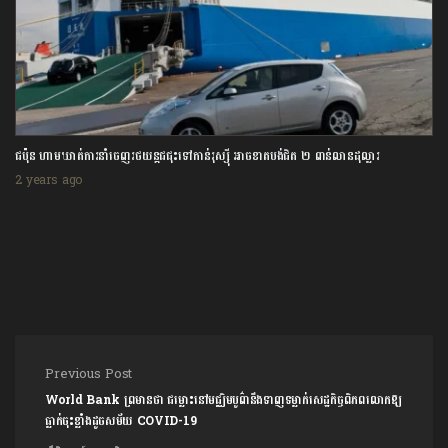
ជប៉ុន ហាមឃាត់ការនាំចេញរថយន្តជជុះទៅកាន់រុស្ស៊ី អាចខាតបង់ជិត ២ ពាន់លានដុល្លារ
2 years ago
Post navigation
Previous Post
World Bank ព្រមានថា ជម្លោះនៅមជ្ឈិមបូព៌ានឹងទាញទម្លាក់សេដ្ឋកិច្ចពិភពលោកឱ្យ
ធ្លាក់ចុះខ្លាំងដូចសម័យ COVID-19