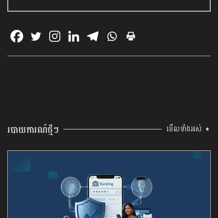
របាយការណ៍ថ្មីៗ
មើលទាំងអស់ ➧