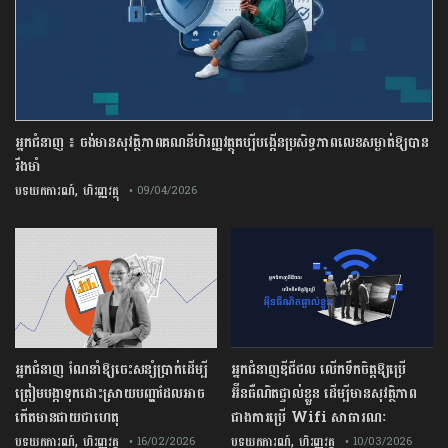
អ្នកជំនាញ ៖ ចង់មានសុវត្ថិភាពគណនីហិរញ្ញវត្ថុគប្បីបង្កើនប្រសិទ្ធភាពលេខសម្ងាត់ឱ្យបាន
រឹងមាំ
,
បទយកការណ៍
ហិរញ្ញវត្ថុ
• 09/04/2026
អ្នកជំនាញ ណែនាំឱ្យចេះសន្សំប្រាក់ដើម្បី
អ្នកជំនាញឌីជីថល លើកទឹកចិត្តឱ្យប្រើ
ត្រៀមបង្កាទុកដោះស្រាយបញ្ហាដែលអាច
អ៊ីនធឺណិតផ្ទាល់ខ្លួន ដើម្បីមានសុវត្ថិភាព
កើតមានជាយថាហេតុ
ជាងការប្រើ Wifi​ សាធារណៈ
,
,
បទយកការណ៍
ហិរញ្ញវត្ថុ
បទយកការណ៍
ហិរញ្ញវត្ថុ
• 16/02/2026
• 10/03/2026