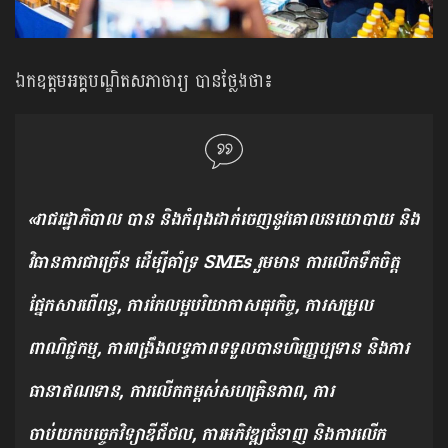
ឯកឧត្តមអគ្គបណ្ឌិតសភាចារ្យ បានថ្លែងថា៖
«រាជរដ្ឋាភិបាល​ បាន និងកំពុងដាក់ចេញនូវគោលនយោបាយ និង
វិធានការជាច្រើន ដើម្បីគាំទ្រ SMEs រួមមាន ការលើកទឹកចិត្ត
ផ្នែកសារពើពន្ធ, ការកែលម្អបរិយាកាសធុរកិច្ច, ការសម្រួល
ពាណិជ្ជកម្ម, ការពង្រឹងលទ្ធភាពទទួលបានហិរញ្ញប្បទាន និងការ
ធានាឥណទាន, ការលើកកម្ពស់សហគ្រិនភាព, ការ
ចាប់យកបច្ចេកវិទ្យាឌីជីថល, ការអភិវឌ្ឍជំនាញ និងការលើក