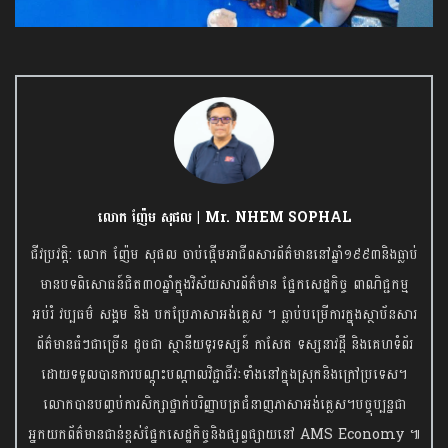
លោក ញ៉ែម សុផល | Mr. NHEM SOPHAL
ជីវប្រវត្តិ: លោក ញ៉ែម សុផល ចាប់ផ្តើមអាជីពសារព័ត៌មាននៅឆ្នាំ១៩៩៣និងធ្លាប់
មានបទពិសោធន៍ជិត៣០ឆ្នាំក្នុងវិស័យសារព័ត៌មាន ផ្នែកសេដ្ឋកិច្ច ពាណិជ្ជកម្ម
អប់រំ វប្បធម៌ សង្គម និង បកប្រែភាសាអង់គ្លេស ។ ធ្លាប់បម្រើការក្នុងស្ថាប័នសារ
ព័ត៌មានធំៗជាច្រើន ដូចជា ស្ថានីយទូរទស្សន៍ កាសែត ទស្សនាវដ្តី និងគេហទំព័រ
ដោយទទួលបានការបណ្តុះបណ្តាលវិជ្ជាជីវៈទាំងនៅក្នុងស្រុកនិងក្រៅប្រទេស។
លោកបានបញ្ចប់ការសិក្សាថ្នាក់បរិញ្ញាបត្រជំនាញភាសាអង់គ្លេស។បច្ចុប្បន្នជា
អ្នកយកព័ត៌មានជាន់ខ្ពស់ផ្នែកសេដ្ឋកិច្ចនិង​ផ្សព្វផ្សាយនៅ AMS Economy ៕