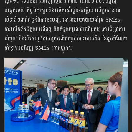
ថ្ងៃទី១១ ខែមិថុនា នៅវិទ្យាស្ថានជាតិគយ ដោយមានបទបង្ហាញ
បច្ចេកទេស កិច្ចពិភាក្សា និងវេទិកាសំណួរ-ចម្លើយ លើប្រធានបទ
សំខាន់ៗពាក់ព័ន្ធនឹងការចុះបញ្ជី, គោលនយោបាយគាំទ្រ SMEs,
ការលើកទឹកចិត្តសារពើពន្ធ និងកិច្ចសម្រួលពាណិជ្ជកម្ម ,​ការជំរុញការ
នាំចូល និងនាំចេញ ដែលជួយលើកកម្ពស់ការយល់ដឹង និងរួមចំណែក
គាំទ្រការអភិវឌ្ឍ SMEs នៅកម្ពុជា៕