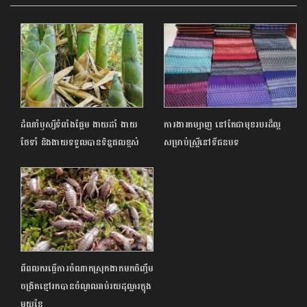
ដំណាំឫស្សីទំពាំងផ្អែម ងាយដាំ ងាយ
ការងារតម្បាញ នៅតែជាមុខរបរដ៏ល្អ
ថែទាំ និងងាយទទួលបានទិន្នផលខ្ពស់
សម្រាប់ស្ត្រីនៅទីជនបទ
ពីពលករធ្វើការចំណាកស្រុកងាកមកចិញ្ចឹម
ចង្រិតខ្មៅរកបានចំណូលរាប់រយដុល្លារក្នុង
មួយខែ