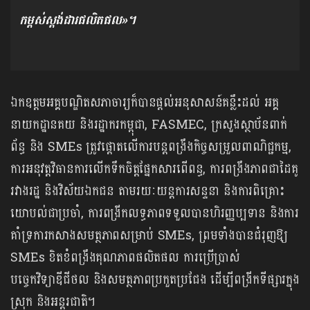
កម្ពស់ស្តង់ដារផលិតផល»។
ឯកឧត្តមអគ្គបណ្ឌិតសភាចារ្យក៏បានផ្តល់អនុសាសន៍គន្លឹះដល់ អគ្គ
នាយកដ្ឋានគយ និងរដ្ឋាករកម្ពុជា, FASMEC, ក្រសួងស្ថាប័នពាក់
ព័ន្ធ និង SMEs ត្រូវផ្តោតលើការបន្តពង្រឹងកិច្ចសម្រួលពាណិជ្ជកម្ម,
ការអនុវត្តវិធានការលើកទឹកចិត្តផ្នែកសារពើពន្ធ, ការពង្រឹងភាពជាដៃគូ
រវាងរដ្ឋ និងវិស័យឯកជន តាមរយៈយន្តការសន្ទនា និងការពិគ្រោះ
យោបល់ជាប្រចាំ, ការពង្រីកលទ្ធភាពទទួលបានហិរញ្ញប្បទាន និងការ
គាំទ្រការកសាងសមត្ថភាពសម្រាប់ SMEs, ព្រមទាំងបានជំរុញឱ្យ
SMEs ខិតខំពង្រឹងគុណភាពផលិតផល ការប្រើប្រាស់
បច្ចេកវិទ្យាឌីជីថល និងសមត្ថភាពប្រកួតប្រជែង ដើម្បីពង្រីកទីផ្សារក្នុង
ស្រុក និងអន្តរជាតិ។