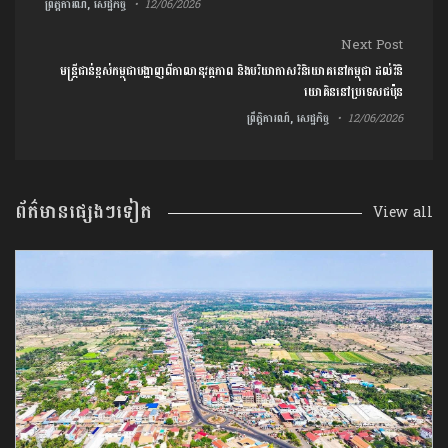
ព្រឹត្តិការណ៍, សេដ្ឋកិច្ច
12/06/2026
Next Post
មន្ត្រីជាន់ខ្ពស់កម្ពុជាបង្ហាញពីកាលានុវត្តភាព និងបរិយាកាសវិនិយោគនៅកម្ពុជា ដល់វិនិ
យោគិននៅប្រទេសជប៉ុន
ព្រឹត្តិការណ៍, សេដ្ឋកិច្ច
12/06/2026
ព័ត៌មានផ្សេងៗទៀត
View all