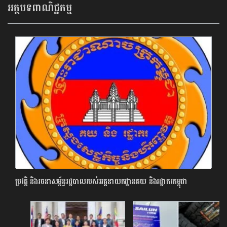
អត្ថបទពាណិជ្ជកម្ម
ប្រវត្តិ និងរចនាសម្ព័ន្ធរដ្ឋបាលរបស់អគ្គនាយកដ្ឋានគយ និងរដ្ឋាករកម្ពុជា