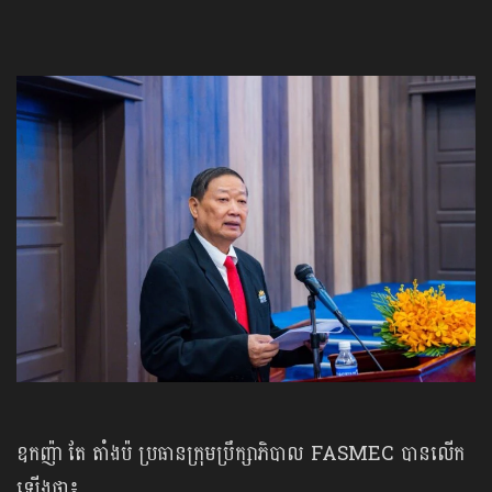
ឧកញ៉ា តែ តាំងប៉ ប្រធានក្រុមប្រឹក្សាភិបាល FASMEC បានលើក
ឡើងថា៖