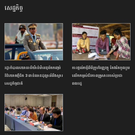
សេដ្ឋកិច្ច
រដ្ឋាភិបាលយោធាមីយ៉ាន់ម៉ាអនុម័តកញ្ចប់
ការផ្ដល់កម្ចីពីមីក្រូហិរញ្ញវត្ថុ តែងតែចូលរួម
វិនិយោគថ្មីជិត 3 ពាន់លានដុល្លាររំពឹងស្តារ
លើកកម្ពស់ជីវភាពគ្រួសាររបស់ប្រជា
សេដ្ឋកិច្ចជាតិ
ពលរដ្ឋ