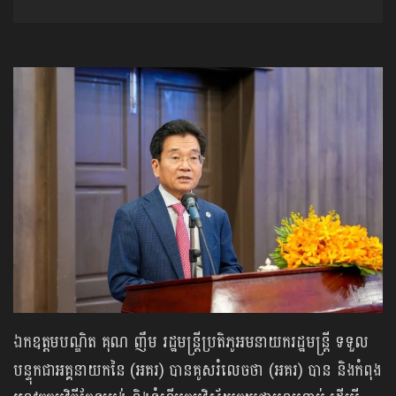
​ឯកឧត្តមបណ្ឌិត គុណ ញឹម រដ្ឋមន្ត្រីប្រតិភូអមនាយករដ្ឋមន្ត្រី ទទួល
បន្ទុកជាអគ្គនាយកនៃ (អគរ) បានគូសរំលេចថា (អគរ) បាន និងកំពុង