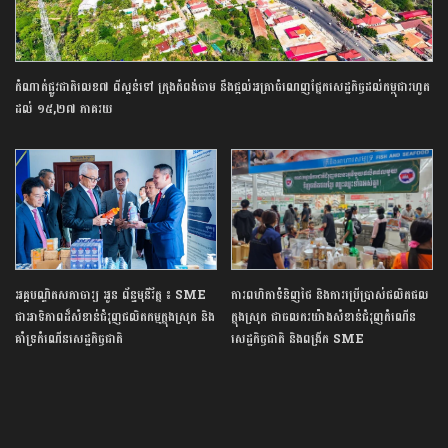
​កំណាត់ផ្លូវ​ជាតិលេខ​៧​ ពីស្គន់​ទៅ ក្រុងកំពង់ចាម ​​នឹងផ្ដល់​អត្រា​​ចំណេញ​ផ្នែក​សេដ្ឋកិច្ច​ដល់​កម្ពុជា​រហូត
ដល់​ ១៥,២៧ ភាគរយ
អគ្គបណ្ឌិតសភាចារ្យ អូន ព័ន្ធមុនីរ័ត្ន ៖ SME
ការពហិកាទំនិញថៃ និងការប្រើប្រាស់ផលិតផល
ជាអាទិភាពដ៏សំខាន់ជំរុញផលិតកម្មក្នុងស្រុក និង
ក្នុងស្រុក ជាចលករយ៉ាងសំខាន់ជំរុញកំណើន
គាំទ្រកំណើនសេដ្ឋកិច្ចជាតិ
សេដ្ឋកិច្ចជាតិ និងពង្រីក SME