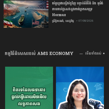
តម្លៃប្រេងឡើងថ្លៃវិញ បន្ទាប់ពីអ៊ីរ៉ង់ និង អូម៉ង់
ទាមទារថ្លៃសេវាឆ្លងកាត់ច្រកសមុទ្រ
Hormuz
,
ព្រឹត្តិការណ៍
សេដ្ឋកិច្ច
• 07/08/2026
កម្មវិធីពិសេសរបស់ AMS ECONOMY
មើលទាំងអស់ ➧