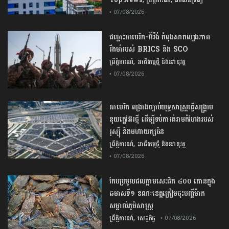
• 07/08/2026
ជម្លោះ​អាមេរិក​-​អ៊ីរ៉ង់​ ​កំពុង​សាកល្បង​ភាព​
រឹងមាំ​របស់​ ​BRICS​ ​និង​ ​SCO​
,
ព្រឹត្តិការណ៍
អាជីវកម្មថ្មី និងនវានុវត្ត
• 07/08/2026
​អាមេរិក​ ពង្រាងច្បាប់​យុទ្ធសាស្ត្រ​ធ្វើ​សង្គ្រាម​
នុយក្លេអ៊ែរ​ថ្មី ដើម្បីទប់ការគំរាមកំហែងរបស់​
រុស្ស៊ី និងមហាយក្សចិន
,
ព្រឹត្តិការណ៍
អាជីវកម្មថ្មី និងនវានុវត្ត
• 07/08/2026
កែប​ប្រមូល​ផល​ក្តាម​សេះ​ជិត​ ​៤០០ ​តោន​ក្នុង​
ឆមាស​ទី​១​ ​ខណៈ​ខេត្ត​ត្រៀម​ចុះបញ្ជី​ម៉ាក​
សម្គាល់​ភូមិសាស្ត្រ​
,
ព្រឹត្តិការណ៍
សេដ្ឋកិច្ច
• 07/08/2026