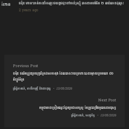
ជប៉ុន ហាមឃាត់ការនាំចេញរថយន្តជជុះទៅកាន់រុស្ស៊ី អាចខាតបង់ជិត ២ ពាន់លានដុល្លារ
2 years ago
Post navigation
Previous Post
ជប៉ុន ផលិតដ្រូនប្រយុទ្ធពីក្រដាសកាតុង ដែលអាចវាយប្រហារបានចម្ងាយប្រមាណ ៨០
គីឡូម៉ែត្រ
ព្រឹត្តិការណ៍, អាជីវកម្មថ្មី និងនវានុវត្ត
13/05/2026
Next Post
កម្ពុជាមានប្រៀបឈ្នះផ្នែកប្រជាសាស្ត្រ តែត្រូវពង្រឹងមូលធនមនុស្ស
ព្រឹត្តិការណ៍, សេដ្ឋកិច្ច
13/05/2026