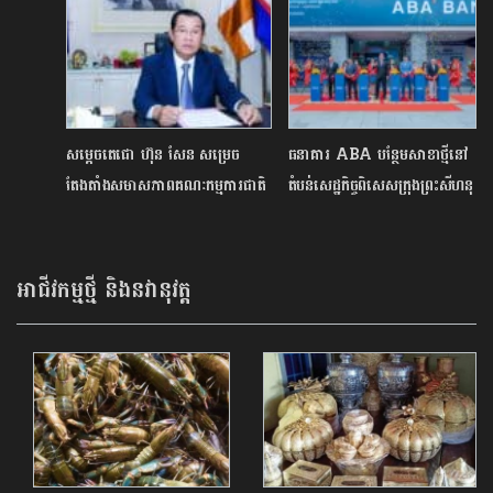
របោះដុំឃ្លាំងរំសេវថ្មីសែនសុខ
សម្ដេចតេជោ ហ៊ុន សែន សម្រេច
ធនាគារ ABA បន្ថែមសាខាថ្មីនៅ
តែងតាំងសមាសភាពគណៈកម្មការជាតិ
តំបន់សេដ្ឋកិច្ចពិសេសក្រុងព្រះសីហនុ
ប្រយុទ្ធនឹងជំងឺកូវីដ-19ជាផ្លូវការ
អាជីវកម្មថ្មី និងនវានុវត្ត