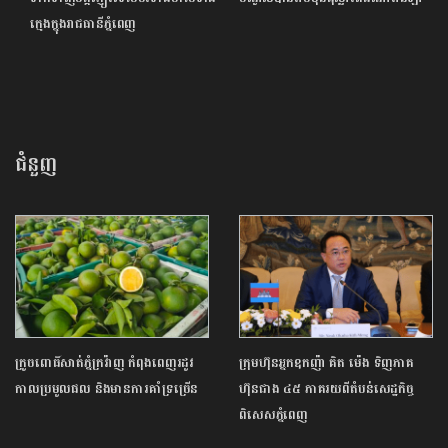
ក្មេងក្នុងរាជធានីភ្នំពេញ
ជំនួញ
ក្រូចពោធិ៍សាត់ភ្នំក្រវ៉ាញ កំពុងពេញរដូវ
ក្រុមហ៊ុនអ្នកឧកញ៉ា គិត ម៉េង ទិញភាគ
កាលប្រមូលផល និងមានការគាំទ្រច្រើន
ហ៊ុនជាង ៤៥ ភាគរយពីតំបន់សេដ្ឋកិច្ច
ពិសេសភ្នំពេញ