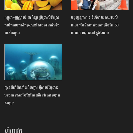
កម្ពុជា-អូស្ត្រាលី ដាក់ឱ្យប្រើប្រាស់ទីផ្សារ
បច្ចុប្បន្នភាព ៖ ទំហំចាយវាយរបស់
ផលិតផលកសិកម្ម៩មុខដែលមានតម្លៃថ្លៃ
ពលរដ្ឋថៃនឹងធ្លាក់ចុះមកត្រឹមតែ 50
របស់កម្ពុជា
ពាន់លានបាតនៅក្នុងខែនេះ
គ្មានដីដាំដំណាំអត់បញ្ហា! អុីតាលីច្នៃបាន
បច្ចេកទេសដាំបន្លែផ្លែឈើនៅក្រោមបាត
សមុទ្រ
ហិរញ្ញវត្ថុ