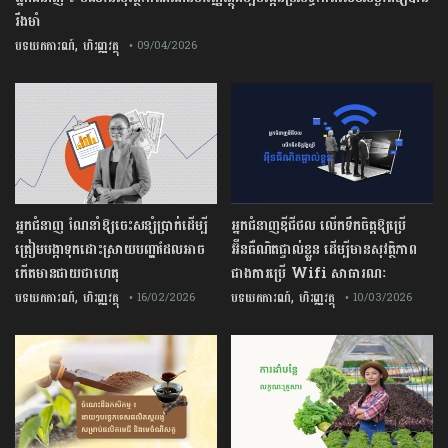
រឹងមាំ
,
បទយកការណ៍
ហិរញ្ញវត្ថុ
• 09/04/2026
អ្នកជំនាញ ណែនាំឱ្យចេះសន្សំប្រាក់ដើម្បី
អ្នកជំនាញឌីជីថល លើកទឹកចិត្តឱ្យប្រើ
ត្រៀមបង្កាទុកដោះស្រាយបញ្ហាដែលអាច
អ៊ីនធឺណិតផ្ទាល់ខ្លួន ដើម្បីមានសុវត្ថិភាព
កើតមានជាយថាហេតុ
ជាងការប្រើ Wifi​ សាធារណៈ
,
,
បទយកការណ៍
ហិរញ្ញវត្ថុ
បទយកការណ៍
ហិរញ្ញវត្ថុ
• 16/02/2026
• 10/03/2026