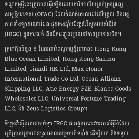
ទណ្ឌកម្មថ្មីនេះត្រូវបានធ្វើឡើងដោយការិយាល័យគ្រប់គ្រងទ្រព្យ
សម្បត្តិបរទេស (OFAC) ដែលកំណត់គោលដៅលើបុគ្គល និងអង្គ
ភាពទាំងឡាយណាដែលជួយកងឆ្មាំបដិវត្តន៍អ៊ីស្លាមរបស់អុីរ៉ង់
(IRGC) ក្នុងការលក់ និងដឹកជញ្ជូនប្រេងទៅកាន់ប្រទេសចិន។
ក្រុមហ៊ុនចំនួន ៩ ដែលជាប់ទណ្ឌកម្មថ្មីរួមមាន៖ Hong Kong
Blue Ocean Limited, Hong Kong Sanmu
Limited, Jiandi HK Ltd, Max Honor
International Trade Co Ltd, Ocean Allianz
Shipping LLC, Atic Energy FZE, Blanca Goods
Wholesaler LLC, Universal Fortune Trading
LLC, និង Zeus Logistics Group។
ទីក្រុងវ៉ាស៊ីនតោនចាត់ទុក IRGC ជាអង្គការភេរវកររបស់អុីរ៉ង់ដែល
ប្រើប្រាស់ក្រុមហ៊ុនស្រមោលសម្រាប់បិទបាំង ដើម្បីលក់ និងទទួល