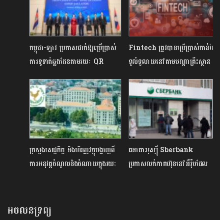
កម្ពុជា-ឡាវ ប្រកាសដាក់ឱ្យប្រើប្រាស់
Fintech ត្រូវបានប្រើប្រាស់កាន់តែ
ការទូទាត់ឆ្លងដែនតាមរយៈ QR
ទូលំទូលាយនៅតាមបណ្តាគ្រឹះស្ថាន
Code ដំណាក់កាលទី១
ធនាគារ និងហិរញ្ញវត្ថុនៅកម្ពុជា
ក្រសួងសេដ្ឋកិច្ច និងហិរញ្ញវត្ថុបង្ហាញពី
ធនាគាររុស្ស៊ី Sberbank
ការអនុវត្តចំណូលនិងចំណាយក្នុងរយៈ
ប្រកាសលក់ភាគហ៊ុននៅអឺរ៉ុបដែល
ពេល ៥ ខែ ដើមឆ្នាំនេះ
នៅសល់ និងដកខ្លួនទាំងស្រុង
ចេញពីទីផ្សារធនាគារអឺរ៉ុប
អចលនទ្រព្យ