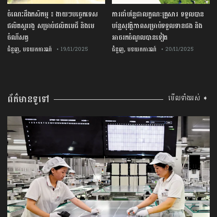
ចំណេះដឹងកសិកម្ម ៖ ងាយៗបច្ចេកទេស
ការដាំបន្លែជាលក្ខណៈគ្រួសារ ទទួលបាន
ផលិតស្កររងូ សម្រាប់ផលិតមេជី និងមេ
បន្លែសុវត្ថិភាពសម្រាប់ទទួលទានផង និង
ចំណីសត្វ
អាចរកចំណូលបានទៀត
,
,
ជំនួញ
បទយកការណ៍
ជំនួញ
បទយកការណ៍
• 19/11/2025
• 20/11/2025
ព័ត៌មានទូទៅ
មើលទាំងអស់ ➧