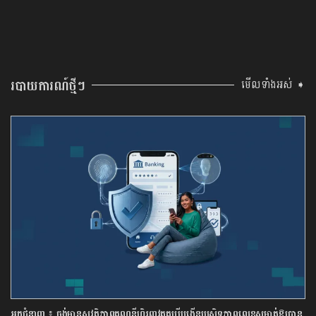
របាយការណ៍ថ្មីៗ
មើលទាំងអស់ ➧
អ្នកជំនាញ ៖ ចង់មានសុវត្ថិភាពគណនីហិរញ្ញវត្ថុគប្បីបង្កើនប្រសិទ្ធភាពលេខសម្ងាត់ឱ្យបាន