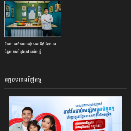
ទឹកឆា ផលិតផលផ្សំរសជាតិថ្មី ប្លែក ជា
ជំនួយរបស់ចុងភៅសម័យថ្មី
អត្ថបទពាណិជ្ជកម្ម