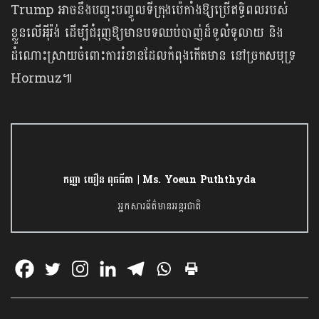
Trump អាចនឹងបញ្ចុះបញ្ចូលទីក្រុងប៉េកាំងឱ្យប្រើឥទ្ធិពលរបស់
ខ្លួនលើអុីរ៉ង់ ដើម្បីជំរុញឱ្យមានបទឈប់បាញ់ដ៏ទូលំទូលាយ និង
ដំណោះស្រាយចំពោះការរំខានដែលកំពុងកើតមាន នៅច្រកសមុទ្រ
Hormuz៕
កញ្ញា យឿន ពុធធីតា | Ms. Yoeun Puththyda
អ្នកសារព័ត៌មានអន្តរជាតិ