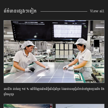
ព័ត៌មានផ្សេងៗទៀត
View all
អាម៉េរិក ដាក់ពន្ធ ១៥ % លើទំនិញផលិតពីប៉ូលីស៊ីលីកូន ដែលជាធាតុផ្សំសំខាន់នៅក្នុងបន្ទះឈីប និង
ផ្ទាំងសូឡា