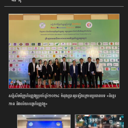
សន្និសីទមីក្រូហិរញ្ញវត្ថុប្រចាំឆ្នាំ២០២៤ កំពុងប្រារព្ធឡើងក្រោមប្រធានបទ «និរន្តរ
ភាព និង​បរិយាបន្នហិរញ្ញវត្ថុ»