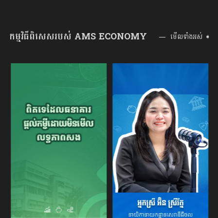
កម្មវិធីពិសេសរបស់ AMS ECONOMY
មើលទាំងអស់ ➧