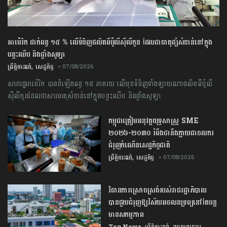
អាម៉េរិក ដាក់ពន្ធ ១៥ % លើទំនិញផលិតពីប៉ូលីស៊ីលីកូន ដែលជាធាតុផ្សំសំខាន់នៅក្នុង
បន្ទះឈីប និងផ្ទាំងសូឡា
,
ព្រឹត្តិការណ៍
សេដ្ឋកិច្ច
• 07/08/2026
សហរដ្ឋអាម៉េរិក បានដំឡើងពន្ធ ១៥ ភាគរយ លើមុខទំនិញទាំងឡាយណាផលិតពីប៉ូលី
ស៊ីលីកូនដែលជាសារធាតុសំខាន់នៅក្នុងបន្ទះឈីប និងផ្ទាំងសូឡា
កម្ពុជា​ត្រៀមអនុវត្ត​យុទ្ធសាស្ត្រ​ ​SME​ ​
២០២៦​-​២០៣០​ រំពឹងថានឹងក្លាយ​ជា​ចលករ​
ជំរុញ​កំណើន​សេដ្ឋកិច្ច​ជាតិ​
,
ព្រឹត្តិការណ៍
សេដ្ឋកិច្ច
• 07/08/2026
វិធានការស្រោចស្រង់របស់រាជរដ្ឋាភិបាល​
បាន​ជួយ​ជំរុញឱ្យវិស័យ​អចលនទ្រព្យនៅតែបន្ត​
មានសកម្មភាព
,
,
Top News
ព្រឹត្តិការណ៍
អចលនទ្រព្យ