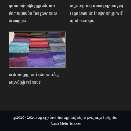
មុខរបរចិញ្ចឹមបង្កងអូស្ត្រាលីងាយៗ
សម្ភារៈចម្លាក់ស្ពាន់របស់អ្នកស្រុកពញាឮ
ចំណាយពេលតិច តែទទួលបានផល
ខេត្តកណ្តាល នៅតែបន្តមានតម្រូវការទី
ចំណេញខ្ពស់
ផ្សារមិនសាបសូន្យ
ការងារតម្បាញ នៅតែជាមុខរបរដ៏ល្អ
សម្រាប់ស្ត្រីនៅទីជនបទ
ឆ្នាំ2020 - 2024 © រក្សាសិទ្ធិគ្រប់យ៉ាងដោយ៖ អគ្គនាយកដ្ឋានវិទ្យុ និងទូរទស្សន៍អប្សរា | អភិវឌ្ឍដោយ
Apsara Media Services