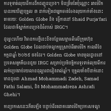
ការទូទាត់លុយពីការដឹកជញ្ជូនប្រេង។ មិនត្រឹមតែប៉ុណ្ណោះ អាម៉េរិក
បានរកឃើញបុគ្គល ៣ នាក់ទៀតជាអ្នកចាត់ចែងលុយកាក់ទាំងនោះ
តាមរយៈ Golden Globe និង ធ្វើការនៅ Shaid Purja’fari
ដែលជាទីស្នាក់ការប្រេងដ៏ធំរបស់ IRGC។
ដូច្នោះហើយ វិធានការថ្មីនេះនឹងបន្ថែមសម្ពាធពីលើក្រុមហ៊ុន
Golden Globe ដែលជាប់ទណ្ឌកម្មស្រាប់ពីអាម៉េរិក កាលពីខែ
កក្កដាឆ្នាំ ២០២៥ ផងដែរ។ Golden Globe មានមូលដ្ឋាននៅ
ប្រទេសតួកគីបានជួយ IRGC សម្រាប់ប្រតិបត្តិការទូរទាត់លុយពីការ
លក់ប្រេងរាប់រយលានដុល្លារជារៀងរាល់ឆ្នាំ។ បុគ្គលទាំងបីនាក់នោះ
មានដូចជា Ahmad Mohammadi Zadeh, Samad
Fathi Salami, និង Mohammadreza Ashrafi
Ghehi។
ការប្រកាសនេះកើតឡើង បន្ទាប់ពីរតនាគារអាម៉េរិកប្រកាសទណ្ឌ