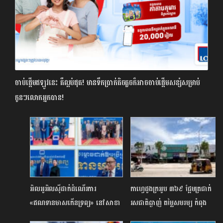
ចាប់ផ្តើមឥឡូវ​នេះ គឺល្អបំផុត! មានទឹកប្រាក់តិចតួច​ក៏អាចចាប់ផ្តើមសន្សំសម្រាប់
កូនៗលោកអ្នកបាន!
អិលអូអិលស៊ីដាក់ដំណើរការ
កាហ្វេដូងក្រអូប ៣៦៩ ផ្អែមត្រជាក់
«ឥណទានមាសកើនទ្រព្យ» នៅសាខា
រសជាតិឆ្ងាញ់ តម្លៃសមរម្យ កំពុង
ខណ្ឌទួលគោក ដែលជាសាខាទី១០
ទទួលបានប្រជាប្រិយភាពនៅផ្សា