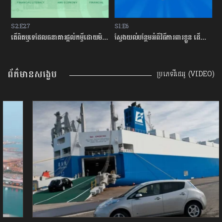
S2:E27
S1:E6
S
ម្ចីជាមួយធនាគារ
តើពិតឬទេដែលធនាគារផ្ដល់កម្ចីដោយមិនសិក្សាលើលទ្ធភាពសងត្រឡប់?
ស្វែងយល់បន្ថែមអំពីវិធីការពារខ្លួន ដើម្បីជៀសវាងពីការឆបោកតាមបច្ចេកវិទ្យាហិរញ្ញវត្ថុ!
ត
ព័ត៌មានសង្ខេប
ប្រភេទវីដេអូ (VIDEO)