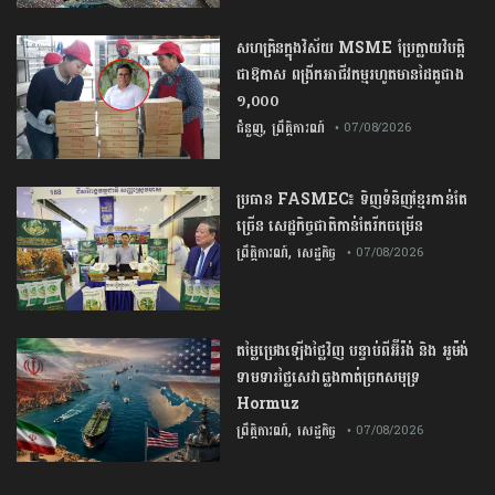
សហគ្រិនក្នុងវិស័យ MSME ប្រែក្លាយវិបត្តិ
ជាឱកាស ពង្រីកអាជីវកម្មរហូតមានដៃគូជាង
១,០០០
,
ជំនួញ
ព្រឹត្តិការណ៍
• 07/08/2026
ប្រធាន​​ ​FASMEC​៖​ ​ទិញ​ទំនិញ​ខ្មែរ​កាន់តែ​
ច្រើន​ ​សេដ្ឋកិច្ច​ជាតិ​កាន់តែ​រីកចម្រើន​
,
ព្រឹត្តិការណ៍
សេដ្ឋកិច្ច
• 07/08/2026
តម្លៃប្រេងឡើងថ្លៃវិញ បន្ទាប់ពីអ៊ីរ៉ង់ និង អូម៉ង់
ទាមទារថ្លៃសេវាឆ្លងកាត់ច្រកសមុទ្រ
Hormuz
,
ព្រឹត្តិការណ៍
សេដ្ឋកិច្ច
• 07/08/2026