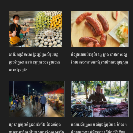
អាជីវកម្មនំអាកោខ្ទិះប្រើប្រាស់រូបមន្ត
កំឡុងពេលបិទខ្ទប់ខេត្ត ក្រុង ជាឱកាសល្អ
ប្រចាំគ្រួសារនៅខេត្តក្រចេះទទួលបាន
ដែលអាចងាកមកគាំទ្រផលិតផលក្នុងស្រុក
ការគាំទ្រខ្លាំង
ផ្សាររាត្រីថ្មីៗចំនួនពីរទីតាំង ដែលកំពុង
កសិករ​ពីរគ្រួសារ​​លើ​ខ្នង​ភ្នំគូលែន រំពឹងរក​
ទាក់ទាញចិត្តភ្ញៀវទេសចរទាំងចាស់ទាំង
ចំណូលបាន​​រាប់​ម៉ឺនដុល្លារពីដំណាំវ៉ានីឡា ​