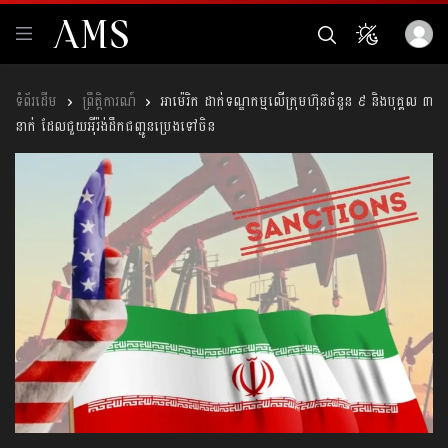
ព្រឹត្តិការណ៍
អាម៉េរិក ដាក់ទណ្ឌកម្មលើក្រុមហ៊ុនចំនួន ៩​ និងបុគ្គល ៣
នាក់ ដែលជួយអុីរ៉ង់ដឹកជញ្ជូនប្រេងទៅចិន