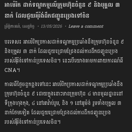
អាម៉េរិក ដាក់ទណ្ឌកម្មលើក្រុមហ៊ុនចំនួន ៩​ និងបុគ្គល ៣
នាក់ ដែលជួយអុីរ៉ង់ដឹកជញ្ជូនប្រេងទៅចិន
ព្រឹត្តិការណ៍
,
សេដ្ឋកិច្ច
13/05/2026
Leave a comment
បរទេស៖ អាម៉េរិកប្រកាសដាក់ទណ្ឌកម្មប្រឆាំងនឹងក្រុមហ៊ុនចំនួន ៩​
និងបុគ្គល ៣ នាក់ ដែលជួយជ្រោមជ្រែងដល់ការដឹកជញ្ជូនប្រេង
របស់អុីរ៉ង់ទៅកាន់ប្រទេសចិន។ នេះបើយោងតាមការរាយការណ៍ពី
CNA។
កាលពីថ្ងៃចន្ទកន្លងទៅនេះ អាម៉េរិកប្រកាសដាក់ទណ្ឌកម្មប្រឆាំងនឹង
ក្រុមហ៊ុនចំនួន ៩​ ដោយក្នុងនោះមានក្រុមហ៊ុន ៤ មានមូលដ្ឋាននៅ
ទីក្រុងហុងកុង​, ៤ នៅអារ៉ាប់រួម, និង ១ នៅអូម៉ង់ រួមទាំងបុគ្គល ៣
នាក់ថែមទៀត ដែលជួយជ្រោមជ្រែងដល់ការដឹកជញ្ជូនប្រេង
របស់អុីរ៉ង់ទៅកាន់ប្រទេសចិន។