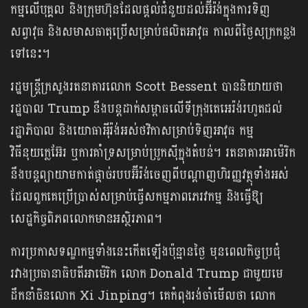
កម្មលើបុគ្គល និងក្រុមហ៊ុនដែលផ្តល់ជំនួយដល់អ៊ីរ៉ង់ក្នុងការទិញ
សព្វាវុធ និងសមាសធាតុប្រើសម្រាប់ផលិតអាវុធ កាលពីថ្ងៃសុក្រកន្លង
ទៅនេះ។
រដ្ឋមន្ត្រីក្រសួងរតនាគារលោក Scott Bessent បាននិយាយថា
រដ្ឋបាល Trump នឹងបន្តដាក់សម្ពាធលើទីក្រុងតេអេរ៉ង់រហូតដល់
រដ្ឋាភិបាល និងយោធាអុីរ៉ង់អស់ថវិកាសម្រាប់ទិញអាវុធ កម្ម
វិធីនុយក្លេអ៊ែរ ឬការគាំទ្រសម្រាប់ប្រូកស៊ីក្នុងតំបន់។ រតនាគារអាម៉េរិក
នឹងបន្តព្យាយាមកាត់ផ្តាច់របបអ៊ីរ៉ង់ចេញពីបណ្តាញហិរញ្ញវត្ថុទាំងអស់
ដែលពួកគេប្រើប្រាស់សម្រាប់ធ្វើសកម្មភាពភេរវកម្ម និងធ្វើឱ្យ
សេដ្ឋកិច្ចពិភពលោកមានអស្ថិរភាព។
ការប្រកាសទណ្ឌកម្មទាំងនេះកើតឡើងប៉ុន្មានថ្ងៃ មុនពេលកិច្ចប្រជុំ
រវាងប្រធានាធិបតីអាម៉េរិក លោក Donald Trump ជាមួយមេ
ដឹកនាំចិនលោក Xi Jinping។ គេកំពុងរង់ចាំមើលថា លោក