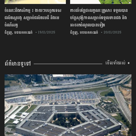
ចំណេះដឹងកសិកម្ម ៖ ងាយៗបច្ចេកទេស
ការដាំបន្លែជាលក្ខណៈគ្រួសារ ទទួលបាន
ផលិតស្កររងូ សម្រាប់ផលិតមេជី និងមេ
បន្លែសុវត្ថិភាពសម្រាប់ទទួលទានផង និង
ចំណីសត្វ
អាចរកចំណូលបានទៀត
,
,
ជំនួញ
បទយកការណ៍
ជំនួញ
បទយកការណ៍
• 19/11/2025
• 20/11/2025
ព័ត៌មានទូទៅ
មើលទាំងអស់ ➧