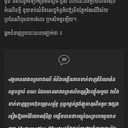
ធ្ងន់ និងបច្ចេកវិទ្យាកម្រិតមធ្យម-ខ្ពស់ បែបនេះនឹងក្លាយជាម៉ាស៊ីន
កំណើនថ្មី ជួយទប់លំនឹងសេដ្ឋកិច្ចមិនឱ្យពឹងផ្អែកតែលើវិស័យ
ប្រពៃណីដូចជាកាត់ដេរ ឬកសិកម្មឡើយ។
អ្នកជំនាញរូបនេះបានបញ្ជាក់ថា ៖
«វត្តមានរោងចក្រខាងលើ ក៏នឹងបង្កើនភាពទាក់ទាញវិនិយោគិន
បន្តបន្ទាប់ ខណៈដែលមានរោងចក្រផលិតគ្រឿងបង្គុំមេមួយ វានឹង
ទាក់ទាញក្រុមហ៊ុនបុត្រសម្ព័ន្ធ ឬអ្នកផ្គត់ផ្គង់វត្ថុធាតុដើមតូចៗផ្សេង
ទៀតឱ្យមកវិនិយោគជុំវិញ បង្កើតបានជាបណ្តុំឧស្សាហកម្មយាន