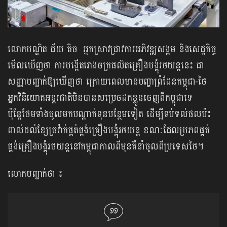
លោកបណ្ឌិត ជ័យ តិច អ្នកស្រាវជ្រាវការអភិវឌ្ឍសង្គម និងសេដ្ឋកិច្ច
មើលឃើញថា ការបង្កើតរោងចក្រផលិតគ្រឿងបង្គុំរថយន្តនេះ ជា
សញ្ញាបញ្ជាក់ឱ្យឃើញថា ក្រោយពេលមានបញ្ហាព្រំដែនកម្ពុជា-ថៃ
អ្នកវិនិយោគអន្តរជាតិមិនបានសម្រេចដកខ្លួនចេញពីកម្ពុជាទេ
ប៉ុន្តែថែមទាំងចូលមកបណ្តាក់ទុនបន្ថែមទៀត ដើម្បីទប់ទល់ផលប៉ះ
ពាល់ដល់ខ្សែច្រវ៉ាក់ផ្គត់ផ្គង់គ្រឿងបង្គុំរថយន្ត ខណៈដែលប្រភពផ្គត់
ផ្គង់គ្រឿងបង្គុំរថយន្តនៅកម្ពុជាកាលពីមុនគឺនាំចូលពីប្រទេសថៃ។
លោកបញ្ជាក់ថា​ ៖