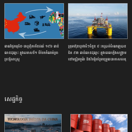
ពាណិជ្ជកម្ម​ចិន​-​អាហ្វ្រិក​កើន​ដល់​ ​១៩៦​ ​ពាន់​
ក្រុមហ៊ុនប្រេងធំៗចំនួន ៨ រកប្រាក់ចំណេញបាន
លាន​ដុល្លារ​ ក្នុង​ឆមាស​ទី​១​ ​បំបែក​កំណត់ត្រា​
ជិត ៩៣ ពាន់លានដុល្លារ ក្នុងពេលភ្លើងសង្គ្រាម
ប្រវត្តិសាស្ត្រ​
នៅមជ្ឈិមបូព៌ា និងវិបត្តិបម្រែបម្រួលអាកាសធាតុ
សេដ្ឋកិច្ច