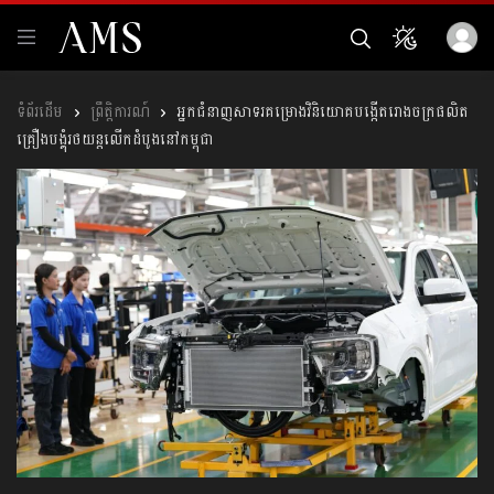
ព្រឹត្តិការណ៍
អ្នកជំនាញសាទរគម្រោងវិនិយោគបង្កើតរោងចក្រផលិត
គ្រឿងបង្គុំរថយន្តលើកដំបូងនៅកម្ពុជា