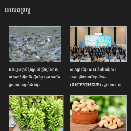
អចលនទ្រព្យ
វារីវប្បករធ្លាប់ទុកស្រះចិញ្ចឹមត្រីចោល
សហគ្រិនខ្មែរ បានបើកដំណើរការ
ងាកមកចិញ្ចឹមត្រីឡើងវិញ ក្រោយតម្លៃ
«សហគ្រិនមហាវិទ្យាល័យ»
ត្រីលក់បានខ្ពស់ជាងមុន
(UNIPRENEUR) រដូវកាលទី ៣