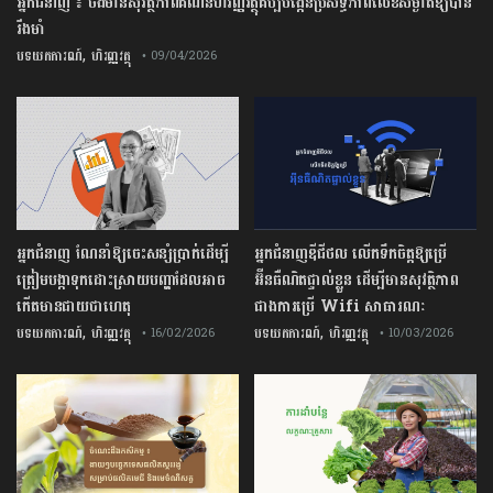
អ្នកជំនាញ ៖ ចង់មានសុវត្ថិភាពគណនីហិរញ្ញវត្ថុគប្បីបង្កើនប្រសិទ្ធភាពលេខសម្ងាត់ឱ្យបាន
រឹងមាំ
,
បទយកការណ៍
ហិរញ្ញវត្ថុ
• 09/04/2026
អ្នកជំនាញ ណែនាំឱ្យចេះសន្សំប្រាក់ដើម្បី
អ្នកជំនាញឌីជីថល លើកទឹកចិត្តឱ្យប្រើ
ត្រៀមបង្កាទុកដោះស្រាយបញ្ហាដែលអាច
អ៊ីនធឺណិតផ្ទាល់ខ្លួន ដើម្បីមានសុវត្ថិភាព
កើតមានជាយថាហេតុ
ជាងការប្រើ Wifi​ សាធារណៈ
,
,
បទយកការណ៍
ហិរញ្ញវត្ថុ
បទយកការណ៍
ហិរញ្ញវត្ថុ
• 16/02/2026
• 10/03/2026