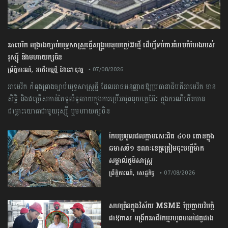
​អាមេរិក​ ពង្រាងច្បាប់​យុទ្ធសាស្ត្រ​ធ្វើ​សង្គ្រាម​នុយក្លេអ៊ែរ​ថ្មី ដើម្បីទប់ការគំរាមកំហែងរបស់​
រុស្ស៊ី និងមហាយក្សចិន
,
ព្រឹត្តិការណ៍
អាជីវកម្មថ្មី និងនវានុវត្ត
• 07/08/2026
អាមេរិក កំពុង​ព្រាងច្បាប់​យុទ្ធសាស្ត្រ​ថ្មី​ ដែលអាចអនុញ្ញាត​​ឱ្យ​ប្រធានាធិបតី​អាមេរិក​ មាន​
សិទ្ធិ និងជម្រើស​កាន់តែ​ទូលំទូលាយ​ក្នុង​ការប្រើអាវុធនុយក្លេអ៊ែរ ក្នុងករណី​កើតមាន​
ជម្លោះ​យោធា​ជាមួយ​រុស្ស៊ី ​ឬ​មហាយក្សចិន
កែប​ប្រមូល​ផល​ក្តាម​សេះ​ជិត​ ​៤០០ ​តោន​ក្នុង​
ឆមាស​ទី​១​ ​ខណៈ​ខេត្ត​ត្រៀម​ចុះបញ្ជី​ម៉ាក​
សម្គាល់​ភូមិសាស្ត្រ​
,
ព្រឹត្តិការណ៍
សេដ្ឋកិច្ច
• 07/08/2026
សហគ្រិនក្នុងវិស័យ MSME ប្រែក្លាយវិបត្តិ
ជាឱកាស ពង្រីកអាជីវកម្មរហូតមានដៃគូជាង