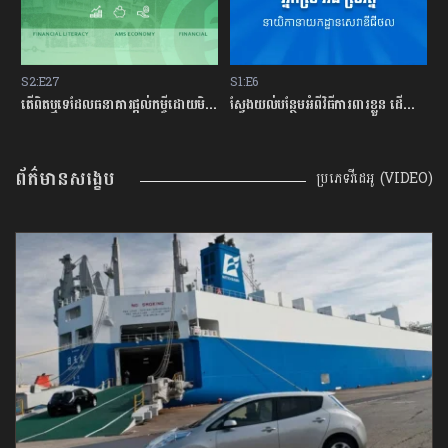
S2:E27
S1:E6
S
ម្ចីជាមួយធនាគារ
តើពិតឬទេដែលធនាគារផ្ដល់កម្ចីដោយមិនសិក្សាលើលទ្ធភាពសងត្រឡប់?
ស្វែងយល់បន្ថែមអំពីវិធីការពារខ្លួន ដើម្បីជៀសវាងពីការឆបោកតាមបច្ចេកវិទ្យាហិរញ្ញវត្ថុ!
ត
ព័ត៌មានសង្ខេប
ប្រភេទវីដេអូ (VIDEO)