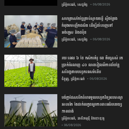
,
ព្រឹត្តិការណ៍
សេដ្ឋកិច្ច
• 06/08/2026
សហគ្រាសកែច្នៃគ្រាប់ស្វាយចន្ទី ស្ទឹងត្រែង
កំពុងមមាញឹកផលិត ដើម្បីនាំចេញទៅ
អង់គ្លេស និងជប៉ុន
,
ព្រឹត្តិការណ៍
សេដ្ឋកិច្ច
• 06/08/2026
រយៈពេល ៦ ខែ កសិករគំរូ ចន គឹមស្រស់ រក
ប្រាក់ចំណេញ ៤០ លានរៀលពីការដាំបន្លែ
សរីរាង្គតាមបច្ចេកទេសទំនើប
,
ជំនួញ
ព្រឹត្តិការណ៍
• 06/08/2026
បង់ក្លាដែស​បើកចំហ​ទទួល​បច្ចេកវិទ្យា​បរមាណូ​
អាមេរិក​ តែ​ដាក់​លក្ខខណ្ឌ​ការពារ​អធិបតេយ្យ
ភាព​ជាតិ​
,
ព្រឹត្តិការណ៍
អាជីវកម្មថ្មី និងនវានុវត្ត
• 06/08/2026