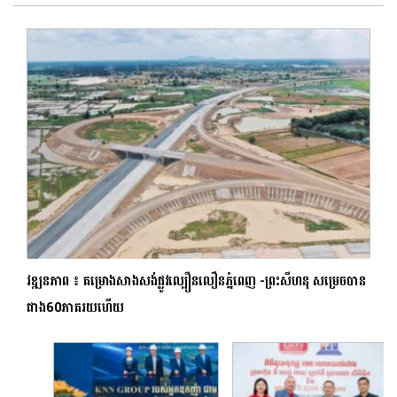
វឌ្ឍនភាព ៖ គម្រោងសាងសង់ផ្លូវល្បឿនលឿនភ្នំពេញ -ព្រះសីហនុ សម្រេចបាន
ជាង60ភាគរយហើយ