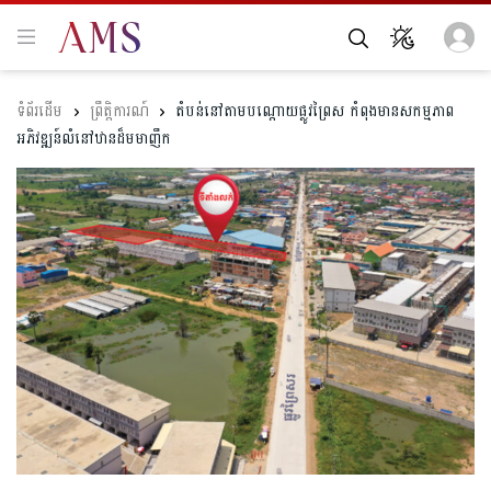
ព្រឹត្តិការណ៍
តំបន់នៅ​តាមបណ្ដោយផ្លូវព្រៃស​ កំពុងមានសកម្មភាព
អភិវឌ្ឍន៍​លំនៅឋាន​ដ៏មមាញឹក