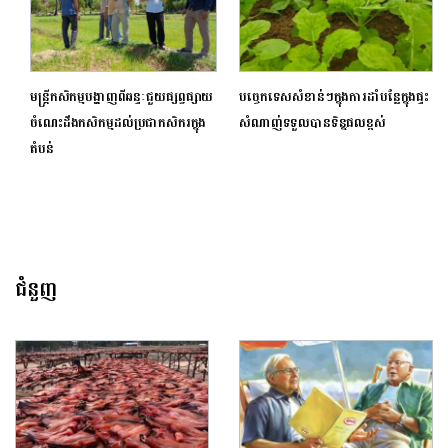
មន្ត្រីកសិកម្មបង្ហាញពីឆន្ទៈជួយផ្សព្វផ្សាយ
បច្ចេកទេសសំខាន់ៗក្នុងការដាំបន្លែក្នុងផ្ទះ
ចំណេះដឹងកសិកម្មដល់ប្រជាកសិករក្នុង
សំណាញ់ទទួលបានទិន្នផលខ្ពស់
តំបន់
ជំនួញ