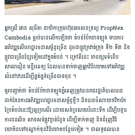
អ្នកស្រី អាន សុធីតា នាយិកា​ក្រុមហ៊ុន​អចលនទ្រព្យ​ PropNex
Cambodia ធ្លាប់បាន​លើកឡើងថា តំបន់​ប៉ែក​ខាងត្បូង​ មានការ
អភិវឌ្ឍ​លើ​ហេដ្ឋារចនាសម្ព័ន្ធ​ច្រើន ដូចជាផ្លូវ​ក្រវាត់ក្រុង ទី២ ទី៣ និង​
ផ្លូវ​ជា​ច្រើន​ខ្សែ​ទៀ​តនៅក្នុ​ងតំបន់ ។ ក្រៅពីនេះ មានផ្សារទំនើប
សាលារៀន មន្ទីរពេទ្យ ដែលបានទាក់ទាញ​អ្នកវិនិយោគ​ទៅ​អភិ​វ​ឌ្ឍ​​​
លំនៅឋាន​ដើម្បីផ្គត់ផ្គង់​ច្រើនជាង​មុន ។​
គួរ​បញ្ជាក់​ថា តំបន់​ប៉ែកខាងត្បូងភ្នំពេញ​ត្រូវបាន​រាជរដ្ឋាភិបាល​បាន
ដាក់​ផែនការ​អភិវឌ្ឍ​ហេដ្ឋារចនាសម្ព័ន្ធថ្មីៗ និង​បាន​ចំណាយថវិកា​កែ
ប្រែតំបន់នេះឱ្យល្អប្រសើរ ដោយសង់ប្រលាយ​រំដោះទឹក ដើម្បីបង្ការ​
ការជនលិច​​ សាងសង់​ផ្លូវ​ខ្វាត់ខ្វែង ដើម្បីទាក់ទាញ និងជំរុញ​វិនិ
យោគិន​ទៅបណ្ដាក់ទុនវិនិយោគ​បន្ថែមទៀត ។​ ជាលទ្ធផល​បាន​