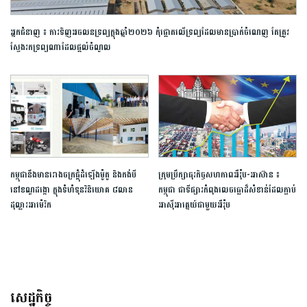
អ្នកជំនាញ ៖ ការទិញអចលនទ្រព្យក្នុងឆ្នាំ២០២៦ កុំផ្ដោតលើ​ទ្រព្យ​ដែលមានប្រាក់ចំណេញ តែត្រូវ​
ស្វែងរកទ្រព្យណា​ដែលផ្ដល់​ចំណូល​
កម្ពុជា​នឹង​មានរោងចក្រ​ផ្គុំ​ដំឡើង​ម៉ូតូ និង​កង់បី​ ​
ក្រុមប្រឹក្សាធុរកិច្ចសហភាពអឺរ៉ុប-អាស៊ាន ៖
នៅខណ្ឌដង្កោ​ ក្នុងទំហំទុន​វិនិយោគ ៨លាន
កម្ពុជា ជាទីផ្សារកំពុងលេចធ្លោដ៏សំខាន់ដែលភ្ជាប់
ដុល្លារ​អាម៉េរិក
អាស៊ីអាគ្នេយ៍ជាមួយអឺរ៉ុប
សេដ្ឋកិច្ច