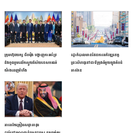
ក្រុមហ៊ុនយក្ស ជីបម៉ុង បង្ហាញការគាំទ្រ
រដ្ឋាភិបាល​មានផែនការអភិវឌ្ឍ​ខេត្ត
និងចូលរួមលើកស្ទួយវិស័យទេសចរណ៍
ព្រះសីហនុ​ទៅជា​ទីក្រុងធំមួ​យក្នុងតំបន់​
យ៉ាងពេញទំហឹង
អាស៊ាន
អាមេរិកត្រៀមសព្វាអាវុធ
ដល់ទៅ១០០ពាន់លានដុល្លារ ទុកលក់ឲ្យ