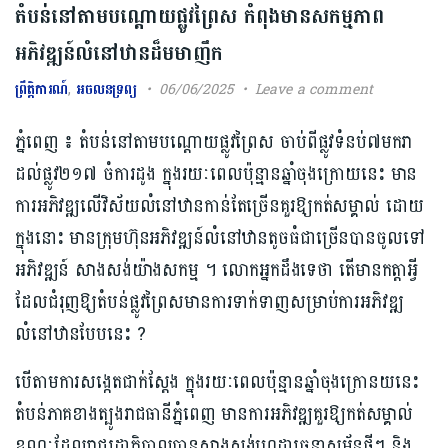
តំបន់នៅ​តាមបណ្ដោយផ្លូវព្រៃស​ កំពុងមានសកម្មភាព
អភិវឌ្ឍន៍​លំនៅឋាន​ដ៏មមាញឹក
ព្រឹត្តិការណ៍
,
អចលនទ្រព្យ
06/06/2025
Leave a comment
ភ្នំពេញ ៖ តំបន់​នៅតាម​បណ្ដោយផ្លូវព្រៃស​ ចាប់ពីផ្លូវទំនប់​៧មករា
ដល់​ផ្លូវ​២១៧ ចំការ​ដូង ក្នុងរយៈពេល​ប៉ុន្មានឆ្នាំចុងក្រោយនេះ មាន
ការអភិវឌ្ឍលើវិស័យលំនៅឋាន​កាន់តែច្រើនគួរឱ្យកត់​ស​ម្គា​ល់ ដោយ​
ក្នុងនោះ មានក្រុមហ៊ុន​​អភិវឌ្ឍន៍លំនៅឋានតូចធំជាច្រើន​បានចូលទៅ
អភិវឌ្ឍន៍ សាងសង់យ៉ាងសកម្ម ។ លោកអ្នកដឹងទេថា តើ​មាន​កត្តាអ្វី
ដែលជំរុញឱ្យតំបន់ផ្លូវព្រៃស​មានការទាក់ទាញ​សម្រាប់ការ​អភិវឌ្ឍ​
លំនៅឋាន​បែបនេះ ?
បើតាមការ​សង្កេតជាក់ស្ដែង​ ក្នុងរយៈពេល​ប៉ុន្មានឆ្នាំចុងក្រោនយនេះ
តំបន់​ភាគខាងត្បូងរាជធានីភ្នំពេញ មានការអភិវឌ្ឍ​គួរឱ្យកត់សម្គាល់
ខណៈដែលរាជ​រដ្ឋា​ភិបា​ល​​បាន​សាងសង់​ហេ​ដ្ឋា​រ​ច​នាសម្ព័ន្ធថ្មីៗ ​និង