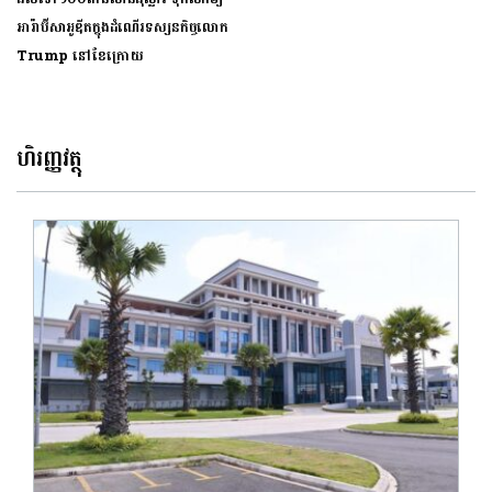
អារ៉ាប៊ីសាអូឌីតក្នុងដំណើរទស្សនកិច្ចលោក
Trump នៅខែក្រោយ
ហិរញ្ញវត្ថុ