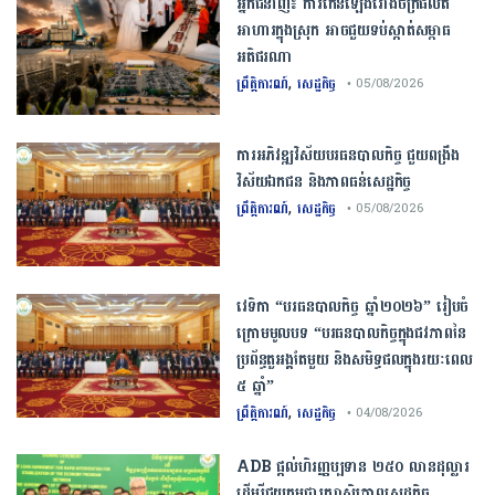
​អ្នកជំនាញ​៖ ​ការ​កើនឡើង​រោងចក្រ​ផលិត​
អាហារ​ក្នុង​ស្រុក​ ​អាច​ជួយ​​ទប់ស្កាត់​សម្ពាធ​
អតិផរណា
,
ព្រឹត្តិការណ៍
សេដ្ឋកិច្ច
• 05/08/2026
ការ​អភិវឌ្ឍ​វិស័យ​បរធន​បាលកិច្ច ​ជួយ​ពង្រឹង​
វិស័យ​ឯកជន ​និង​ភាព​ធន់​សេដ្ឋកិច្ច​
,
ព្រឹត្តិការណ៍
សេដ្ឋកិច្ច
• 05/08/2026
វេទិកា “បរធនបាលកិច្ច ឆ្នាំ២០២៦” រៀបចំ
ក្រោមមូលបទ “បរធនបាលកិច្ចក្នុងជវភាពនៃ
ប្រព័ន្ធតួអង្គតែមួយ និងសមិទ្ធផលក្នុងរយៈពេល
៥ ឆ្នាំ”
,
ព្រឹត្តិការណ៍
សេដ្ឋកិច្ច
• 04/08/2026
ADB​ ​ផ្តល់​ហិរញ្ញប្បទាន ​២៥០​ ​លាន​ដុល្លារ ​
ដើម្បី​ជួយ​កម្ពុជា​រក្សា​ស្ថិរភាព​សេដ្ឋកិច្ច​