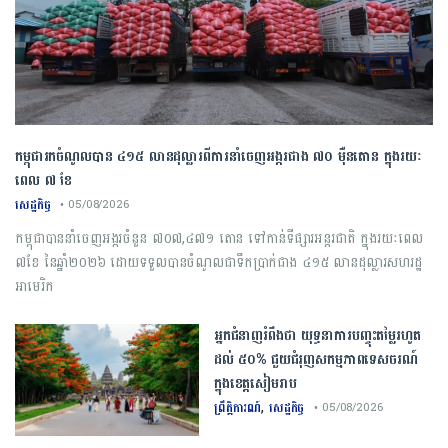
កម្ពុជារកចំណូលបាន ៤១៥ លានដុល្លារពីការនាំចេញអង្ករជាង ៧០ ម៉ឺនតោន ក្នុងរយៈ
ពេល ៧ ខែ
សេដ្ឋកិច្ច
• 05/08/2026
កម្ពុជា​បាន​នាំចេញ​អង្ករ​ចំនួន​ ​៧០៧,៤៧១​ ​តោន ​ទៅកាន់​ទីផ្សារ​អន្តរជាតិ​ ​ក្នុង​រយៈពេល​ ​
៧​ខែ ​នៃ​ឆ្នាំ​២០២៦​ ​ដោយ​ទទួលបាន​ចំណូល​ជា​ទឹកប្រាក់​ជាង​ ​៤១៥​ ​លាន​ដុល្លារ​សហរដ្ឋ​
អាមេរិក
អ្នកជំនាញ​រំពឹង​ថា​ ​យុទ្ធនាការ​បញ្ចុះ​តម្លៃ​រហូត
ដល់​ ​៥០​% ​ជួយ​ជំរុញ​សកម្មភាព​ទេសចរណ៍​
ក្នុង​ខេត្ត​សៀមរាប​
,
ព្រឹត្តិការណ៍
សេដ្ឋកិច្ច
• 05/08/2026