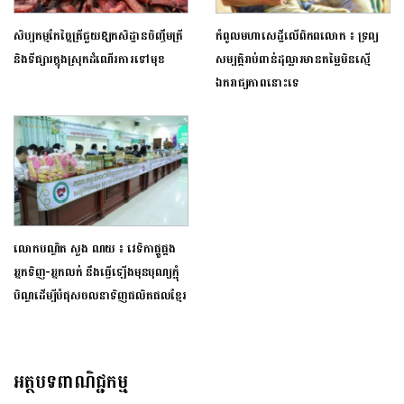
សិប្បកម្មកែច្នៃត្រីជួយឱ្យកសិដ្ឋានចិញ្ចឹមត្រី
កំពូលមហាសេដ្ឋីលើពិភពលោក ៖ ទ្រព្យ
និងទីផ្សារក្នុងស្រុកដំណើរការទៅមុខ
សម្បត្តិរាប់ពាន់ដុល្លារមានតម្លៃមិនស្មើ
ឯករាជ្យភាពនោះទេ
លោកបណ្ឌិត សួង ណយ ៖ វេទិកាផ្គូផ្គង
អ្នកទិញ-អ្នកលក់ នឹងធ្វើឡើងមុនបុណ្យភ្ជុំ
បិណ្ឌដើម្បី​បំផុស​ចលនាទិញផលិតផលខ្មែរ
អត្ថបទពាណិជ្ជកម្ម