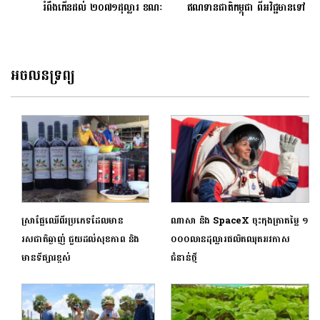
រំពឹងកើនដល់ ២០៧១ដុល្លារ ខណៈ
ឥណទានជាតិកម្ពុជា ពីអវិជ្ជមានទៅ
សេដ្ឋកិច្ចកម្ពុជារំពឹងថា សម្រេចបាន
ស្ថិរភាព ក្រោយអាម៉េរិកលើកលែង
កំណើនក្នុងរង្វង់ ៦.៦%
ពន្ធ
អចលនទ្រព្យ
ស្រាផ្លែឈើពីរប្រភេទដែលមាន
ណាសា និង SpaceX ចុះកុងត្រាតម្លៃ ១
រសជាតិឆ្ងាញ់ ជួយដល់សុខភាព និង
០០០លានដុល្លារផលិតឈុតអវកាស
មានទីផ្សារខ្ពស់
ជំនាន់ថ្មី