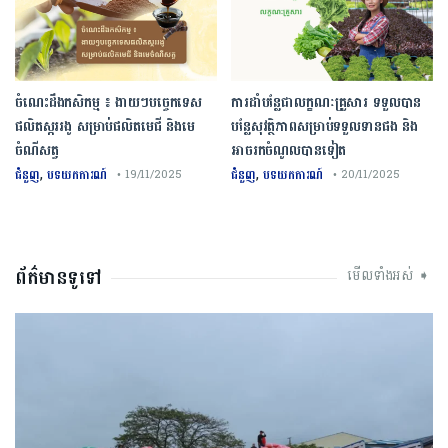
ចំណេះដឹងកសិកម្ម ៖ ងាយៗបច្ចេកទេស
ការដាំបន្លែជាលក្ខណៈគ្រួសារ ទទួលបាន
ផលិតស្កររងូ សម្រាប់ផលិតមេជី និងមេ
បន្លែសុវត្ថិភាពសម្រាប់ទទួលទានផង និង
ចំណីសត្វ
អាចរកចំណូលបានទៀត
,
,
ជំនួញ
បទយកការណ៍
ជំនួញ
បទយកការណ៍
• 19/11/2025
• 20/11/2025
ព័ត៌មានទូទៅ
មើលទាំងអស់ ➧