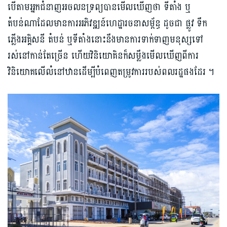
បើតាមអ្នកជំនាញអចលនទ្រព្យ​បានមើល​ឃើញថា ទីតាំង​ ឬ
តំបន់ណាដែលមាន​ការអភិវឌ្ឍ​ន៍ហេ​ដ្ឋា​រ​​ចនា​​ស​ម្ព័​ន្ធ​ ដូចជា ផ្លូវ ទឹក
ភ្លើងអគ្គិសនី តំបន់ ឬទីតាំ​ងនោះ​នឹងមានការទាក់ទាញ​មនុស្ស​ទៅ
រស់នៅ​​កាន់តែច្រើន​ ហើ​យ​​​វិនិយោគិន​ក៏​សម្លឹង​មើលឃើញពីការ​
វិនិយោគ​លើ​លំនៅឋានដើម្បី​បំពេញតម្រូវការ​របស់ពលរដ្ឋ​ផងដែរ ។