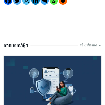
របាយការណ៍ថ្មីៗ
មើលទាំងអស់ ➧