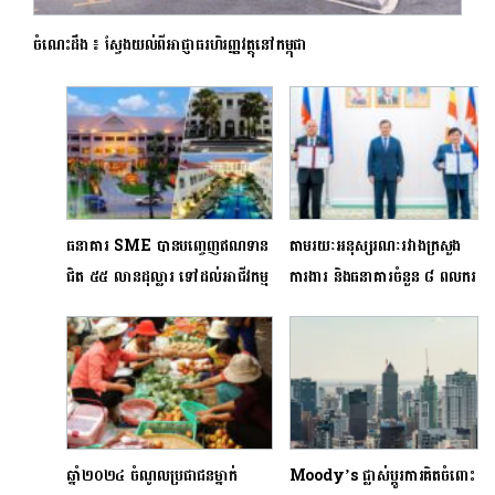
ចំណេះដឹង ៖ ស្វែងយល់ពីអាជ្ញាធរហិរញ្ញវត្ថុនៅកម្ពុជា
ធនាគារ SME បានបញ្ចេញឥណទាន
តាមរយៈអនុស្សរណៈរវាងក្រសួង
ជិត ៥៥ លានដុល្លារ ទៅដល់អាជីវកម្ម
ការងារ និងធនាគារចំនួន ៨ ពលករ
ក្នុងវិស័យទេសចរណ៍
នឹងអាចទទួលកម្ចីរហូតដល់ ៥
០០០ដុល្លារអាមេរិកដោយមិនត្រូវការ
ទ្រព្យធានា
ឆ្នាំ២០២៤ ចំណូលប្រជាជនម្នាក់
Moody’s ផ្លាស់ប្ដូរការគិតចំពោះ