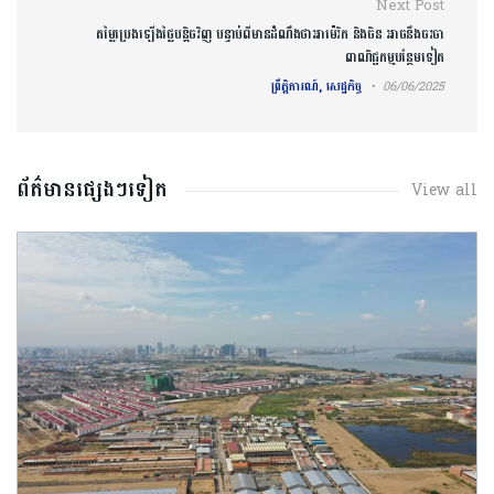
Next Post
តម្លៃប្រេងឡើងថ្លៃបន្តិចវិញ បន្ទាប់ពីមានដំណឹងថាអាម៉េរិក និងចិន អាចនឹងចរចា
ពាណិជ្ជកម្មបន្ថែមទៀត
ព្រឹត្តិការណ៍, សេដ្ឋកិច្ច
06/06/2025
ព័ត៌មានផ្សេងៗទៀត
View all