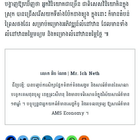
បង្ហាញ​ឱ្យឃើញថា អ្នកវិនិយោគជាច្រើន ​ជាពិសេស​វិនិយោគិនក្នុង
ស្រុក បាន​ជ្រើសរើស​យក​ទីតាំង​ប៉ែកខាង​ត្បូង​ ក្នុងនោះ ក៏មានតំបន់
ព្រៃសផងដែរ សម្រាប់​គម្រោង​អភិវឌ្ឍន៍​លំនៅឋាន ដែល​មានទាំង​
លំនៅឋានតម្លៃមធ្យម និង​គម្រោង​លំនៅឋានតម្លៃថ្លៃ ៕
លោក អ៊ិច ណែត | Mr. Ich Neth
ជីវប្រវត្តិ: បានបញ្ចប់​ការ​សិក្សា​ផ្នែកទំនាក់ទំនង​សង្គម និងសារព័ត៌មាន​​នៃសាលា​
បច្ចេកទេស​ដុន​បូស្កូ ខេត្តព្រះ​សីហនុ និងមានបទពិសោធន៍​ក្នុងវិស័យ​សារព័ត៌មាន​
១៣ឆ្នាំ ។ បច្ចុប្បន្នជា​អ្នកយកព័ត៌មាន​សេដ្ឋកិច្ច និងអចលនទ្រព្យ​ ឱ្យសារព័ត៌មាន
AMS Economy ។​