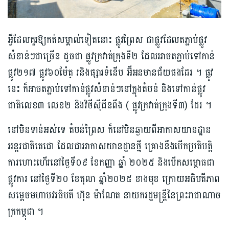
អ្វីដែ​ល​គួរឱ្យកត់សម្គាល់​ទៀត​នោះ​ ផ្លូវ​ព្រៃស​ ជា​ផ្លូវដែល​តភ្ជាប់​​ផ្លូវ​
សំខាន់ៗ​ជាច្រើន ដូចជា ផ្លូវ​ក្រវាត់ក្រុងទី​២ ដែលអាច​តភ្ជាប់ទៅ​កាន់
ផ្លូវ​២១៧ ផ្លូវ​៦០ម៉ែត្ រ​និងផ្សារទំនើប អ៊ីអនមានជ័័យ​ផងដែរ ។ ផ្លូវ​
នេះ ក៏អាច​តភ្ជាប់​ទៅកាន់​ផ្លូវ​សំខាន់​ៗ​នៅក្នុង​តំបន់​ និងទៅកាន់​ផ្លូវ
ជាតិលេខ​៣ លេខ​២ និងវិថីស៊ីជីនពីង​ ( ផ្លូវក្រវាត់ក្រុង​ទី៣) ដែរ ។​
នៅមិនទាន់អស់ទេ​ តំបន់ព្រៃស ក៏នៅមិន​ឆ្ងាយ​ពី​អាកាសយានដ្ឋាន
អន្តរជាតិ​តេជោ​​ ដែលជា​អាកាសយានដ្ឋាន​ថ្មី គ្រោងនឹងបើក​ប្រតិបត្តិ​
ការហោះហើរ​នៅថ្ងៃទី​០៩ ខែកញ្ញា ឆ្នាំ ២០២៥ និង​បើកសម្ពោធ​ជា
ផ្លូវការ នៅថ្ងៃទី​២០ ខែតុលា ឆ្នាំ២០២៥ ខាងមុខ​ ក្រោយអធិបតី​ភាព
សម្ដេច​មហា​បវរធិបតី ហ៊ុន ម៉ាណែត នាយករដ្ឋមន្ត្រី​នៃ​ព្រះ​រាជាណាច​
ក្រកម្ពុជា ។​