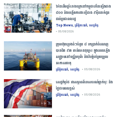
៦ខែដើមឆ្នាំរោងចក្រនៅកម្ពុជាកើនឡើងជាង
៨០០ និងបង្កើតការងារថ្មីជាង ៩ម៉ឺននាក់ជូន
ដល់ប្រជាពលរដ្ឋ
,
,
Top News
ព្រឹត្តិការណ៍
សេដ្ឋកិច្ច
• 05/08/2026
ក្រុមហ៊ុនប្រេងធំៗចំនួន ៨ រកប្រាក់ចំណេញ
បានជិត ៩៣ ពាន់លានដុល្លារ ក្នុងពេលភ្លើង
សង្គ្រាមនៅមជ្ឈិមបូព៌ា និងវិបត្តិបម្រែបម្រួល
អាកាសធាតុ
,
ព្រឹត្តិការណ៍
សេដ្ឋកិច្ច
• 05/08/2026
សេដ្ឋកិច្ច​ថៃ​ រង​សម្ពាធ​ពី​ទេសចរណ៍​ធ្លាក់ចុះ​ និង​
ថ្លៃ​ថាមពល​ខ្ពស់​
,
ព្រឹត្តិការណ៍
សេដ្ឋកិច្ច
• 05/08/2026