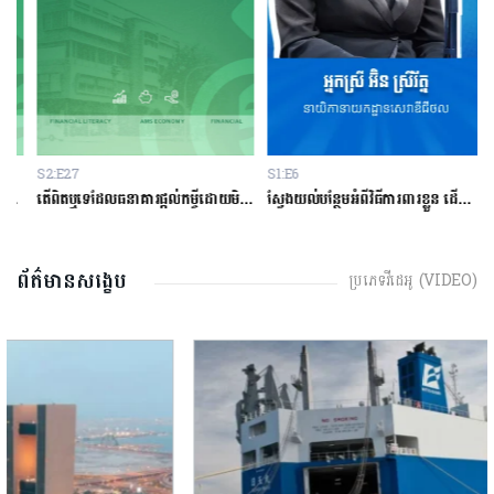
S2:E27
S1:E6
S
ម្ចីជាមួយធនាគារ
តើពិតឬទេដែលធនាគារផ្ដល់កម្ចីដោយមិនសិក្សាលើលទ្ធភាពសងត្រឡប់?
ស្វែងយល់បន្ថែមអំពីវិធីការពារខ្លួន ដើម្បីជៀសវាងពីការឆបោកតាមបច្ចេកវិទ្យាហិរញ្ញវត្ថុ!
ត
ព័ត៌មានសង្ខេប
ប្រភេទវីដេអូ (VIDEO)