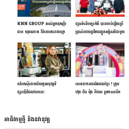
KNN GROUP របស់អ្នកឧកញ៉ា​
ផ្សារទំនើបឡាក់គី បានចាប់ផ្ដើមប្រើ
ជាម ឃុនណាត​ វិនិយោគរោងចក្រ
ប្រាស់រថយន្តដឹកជញ្ជូនអគ្គិសនីជាមួយ
ដំឡើងរថយន្តនៅខេត្តកណ្តាល
វិរៈ ប៊ុនថាំ
ចង់រកស៊ីជោគជ័យគួរអនុវត្តទី
មោទនភាពផលិតផលខ្មែរ ! ក្រុម
ផ្សារឌីជីថលបែបនេះ
ហ៊ុន ជីប ម៉ុង រីថែល ប្រកាសបើក
លក់គម្រោង “ភូមិខ្មែរអ្នកធ្វើ” ដែល
ធំប្រណិតមិនធ្លាប់មាន
អាជីវកម្មថ្មី និងនវានុវត្ត