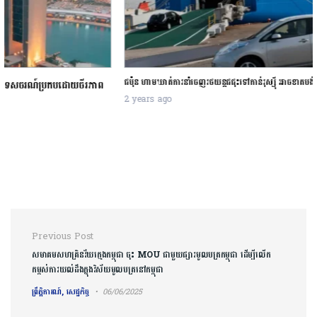
ជប៉ុន ហាមឃាត់ការនាំចេញរថយន្តជជុះទៅកាន់រុស្ស៊ី អាចខាតបង់ជិត ២ ពាន់លានដុល្លារ
2 years ago
Post navigation
Previous Post
សមាគមសហគ្រិនវ័យក្មេងកម្ពុជា ចុះ MOU ជាមួយផ្សារមូលបត្រកម្ពុជា ដើម្បីលើក
កម្ពស់ការយល់ដឹងក្នុងវិស័យមូលបត្រនៅកម្ពុជា
ព្រឹត្តិការណ៍, សេដ្ឋកិច្ច
06/06/2025