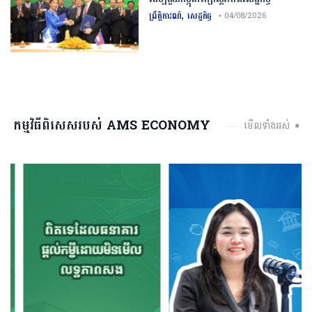
,
ព្រឹត្តិការណ៍
សេដ្ឋកិច្ច
• 04/08/2026
កម្មវិធីពិសេសរបស់ AMS ECONOMY
មើលទាំងអស់ ➧