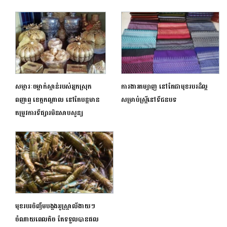
សម្ភារៈចម្លាក់ស្ពាន់របស់អ្នកស្រុក
ការងារតម្បាញ នៅតែជាមុខរបរដ៏ល្អ
ពញាឮ ខេត្តកណ្តាល នៅតែបន្តមាន
សម្រាប់ស្ត្រីនៅទីជនបទ
តម្រូវការទីផ្សារមិនសាបសូន្យ
មុខរបរចិញ្ចឹមបង្កងអូស្ត្រាលីងាយៗ
ចំណាយពេលតិច តែទទួលបានផល