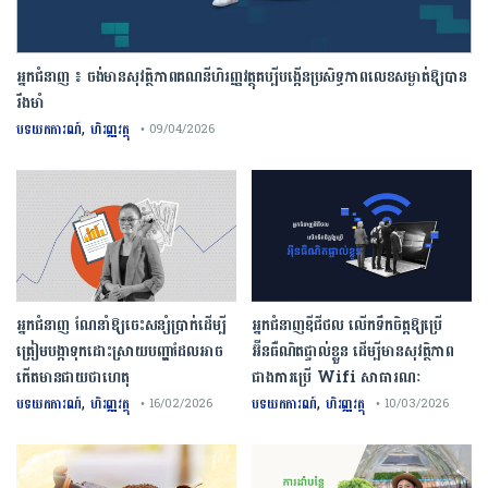
អ្នកជំនាញ ៖ ចង់មានសុវត្ថិភាពគណនីហិរញ្ញវត្ថុគប្បីបង្កើនប្រសិទ្ធភាពលេខសម្ងាត់ឱ្យបាន
រឹងមាំ
,
បទយកការណ៍
ហិរញ្ញវត្ថុ
• 09/04/2026
អ្នកជំនាញ ណែនាំឱ្យចេះសន្សំប្រាក់ដើម្បី
អ្នកជំនាញឌីជីថល លើកទឹកចិត្តឱ្យប្រើ
ត្រៀមបង្កាទុកដោះស្រាយបញ្ហាដែលអាច
អ៊ីនធឺណិតផ្ទាល់ខ្លួន ដើម្បីមានសុវត្ថិភាព
កើតមានជាយថាហេតុ
ជាងការប្រើ Wifi​ សាធារណៈ
,
,
បទយកការណ៍
ហិរញ្ញវត្ថុ
បទយកការណ៍
ហិរញ្ញវត្ថុ
• 16/02/2026
• 10/03/2026