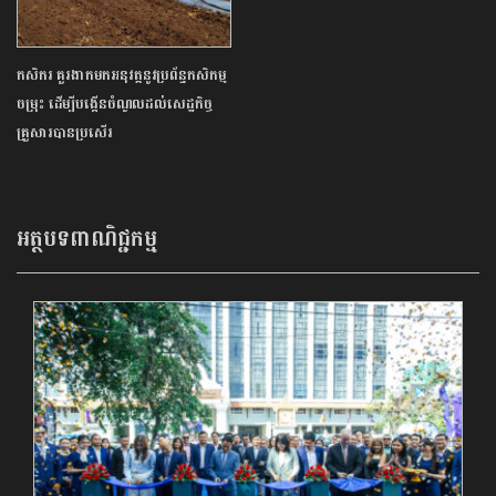
កសិករ គួរងាកមកអនុវត្តនូវប្រព័ន្ធកសិកម្ម
ចម្រុះ ដើម្បីបង្កើនចំណូលដល់សេដ្ឋកិច្ច
គ្រួសារបានប្រសើរ
អត្ថបទពាណិជ្ជកម្ម