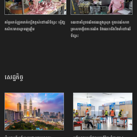
តម្លៃ​សាច់​ជ្រូក​ហក់​ឡើង​ខ្ពស់​នៅលើ​ទីផ្សារ​ ធ្វើឱ្យ​
ចលនា​គាំទ្រ​ផលិតផល​ក្នុង​ស្រុក​ ​ជួយ​ដល់​សហ
កសិករ​មាន​ស្នាមញញឹម​
គ្រាស​បង្កើន​ការ​ផលិត​ និង​ឈរជើង​​រឹងមាំ​នៅលើ​
ទីផ្សារ​
សេដ្ឋកិច្ច