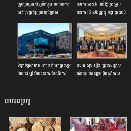
ក្រុមប្រឹក្សាអភិវឌ្ឍន៍កម្ពុជា និងធនាគារ
ធនាគារជាតិ ណែនាំឱ្យគ្រឹះស្ថាន
ជាតិ រួមគ្នាជំរុញការប្រើប្រាស់
ធនាគារ និងហិរញ្ញវត្ថុ អនុគ្រោះដល់
បច្ចេកវិទ្យាឌីជីថល និងជំរុញការ
អតិថិជនជាយោធិនសមរភូមិមុខ និង
វិនិយោគ
ជាជនភៀសសឹក
ទំនុកចិត្តសាធារណៈជន គឺជាកត្តាចម្បង
លោក សុខ វឿន ត្រូវបានជ្រើស
ដែលនាំឱ្យវិស័យធនាគារដំណើរការ
តាំងជាប្រធានក្រុមប្រឹក្សាភិបាល
បានល្អ
សមាគមមីក្រូហិរញ្ញវត្ថុកម្ពុជា សម្រាប់
អាណត្តិឆ្នាំ២០​២៦-២០២៧
អចលនទ្រព្យ