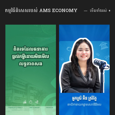
កម្មវិធីពិសេសរបស់ AMS ECONOMY
មើលទាំងអស់ ➧