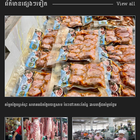
ព័ត៌មានផ្សេងៗទៀត
View all
តម្លៃ​កង្កែប​ធ្លាក់ចុះ​ សហគមន៍​កង្កែប​ទន្លេ​សាប ​បែរ​ទៅ​រក​ការ​កែច្នៃ​ ​អាច​បង្កើន​តម្លៃ​បន្ថែម​