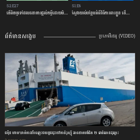
S2:E27
S1:E6
S
ម្ចីជាមួយធនាគារ
តើពិតឬទេដែលធនាគារផ្ដល់កម្ចីដោយមិនសិក្សាលើលទ្ធភាពសងត្រឡប់?
ស្វែងយល់បន្ថែមអំពីវិធីការពារខ្លួន ដើម្បីជៀសវាងពីការឆបោកតាមបច្ចេកវិទ្យាហិរញ្ញវត្ថុ!
ត
ព័ត៌មានសង្ខេប
ប្រភេទវីដេអូ (VIDEO)
ជប៉ុន ហាមឃាត់ការនាំចេញរថយន្តជជុះទៅកាន់រុស្ស៊ី អាចខាតបង់ជិត ២ ពាន់លានដុល្លារ