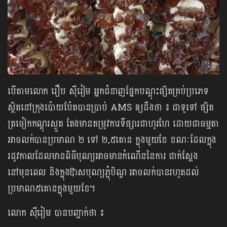
បើតាមលោក រឿប ស៊ីរៀម អ្នកជំនាញផ្នែកបណ្តុះផ្សិតគ្រប់ប្រភេទ
ស្ថិតនៅក្រុងប៉ោយប៉ែតបានប្រាប់ AMS ឲ្យដឹងថា ៖ ជាទូទៅ ផ្សិត
ត្រចៀកកណ្តុរស្ងួត តែងមានតម្រូវការទីផ្សារជាហូរហែ ដោយជាធម្មតា
អាចលក់បានប្រមាណ ២ ទៅ ២,៥តោន ក្នុងមួយខែ ខណៈដែលក្នុង
រដូវកាលដែលមានពិធីបុណ្យអាចមានកំណើននៃការ ជាក់ស្ដែង
នៅមុនពេល និងក្នុងឱាសបុណ្យភ្ជុំបិណ្ឌ អាចលក់បានរហូតដល់
ប្រមាណ៥តោនក្នុងមួយខែ។
លោក ស៊ីរៀម បានបញ្ជាក់ថា ៖