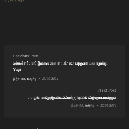
2 years ago
Post navigation
Previous Post
វិស័យសំខាន់ៗរបស់វៀតណាម រងការខាតបង់រាប់លានដុល្លារដោយសារខ្យល់ព្យុះ
Yagi
ព្រឹត្តិការណ៍, សេដ្ឋកិច្ច
23/09/2024
Next Post
រាជរដ្ឋាភិបាលជំរុញឱ្យកសិករដាំដំណាំស្រូវពូជជាតិ ដើម្បីទទួលបានតម្លៃខ្ពស់
ព្រឹត្តិការណ៍, សេដ្ឋកិច្ច
23/09/2024