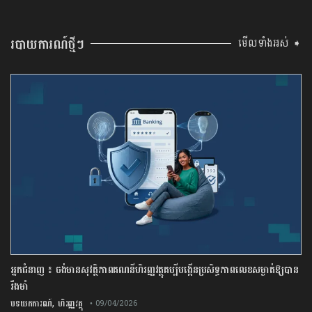
របាយការណ៍ថ្មីៗ
មើលទាំងអស់ ➧
អ្នកជំនាញ ៖ ចង់មានសុវត្ថិភាពគណនីហិរញ្ញវត្ថុគប្បីបង្កើនប្រសិទ្ធភាពលេខសម្ងាត់ឱ្យបាន
រឹងមាំ
,
បទយកការណ៍
ហិរញ្ញវត្ថុ
• 09/04/2026