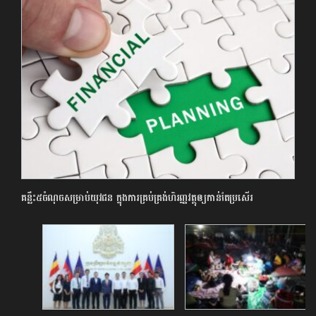
គន្លឹះ៥ចំណុចសម្រាប់យុវជន ក្នុងការគ្រប់គ្រង់ហិរញ្ញវត្ថុឲ្យ​កាន់​តែប្រសើរ