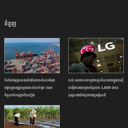
ជំនួញ
វិស័យកម្មន្តសាលមិនមែនកាត់ដេរកំពុង
LG សហការជាមួយរដ្ឋាភិបាលឥណ្ឌូនេស៊ី
បង្ហាញសញ្ញាលូតលាស់ទៅមុខ ខណៈ
បង្កើតរោងចក្រតម្លៃជាង 1,000 លាន
ចំនួននាំចេញកើនឡើង
ដុល្លារផលិតថ្មរថយន្តអគ្គិសនី