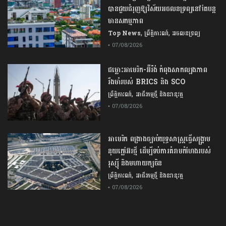
បាន​ជួយ​ជំរុញឱ្យវិស័យ​អចលនទ្រព្យនៅតែបន្ត​
មានសកម្មភាព
,
,
Top News
ព្រឹត្តិការណ៍
អចលនទ្រព្យ
• 07/08/2026
ជម្លោះ​អាមេរិក​-​អ៊ីរ៉ង់​ ​កំពុង​សាកល្បង​ភាព​
រឹងមាំ​របស់​ ​BRICS​ ​និង​ ​SCO​
,
ព្រឹត្តិការណ៍
អាជីវកម្មថ្មី និងនវានុវត្ត
• 07/08/2026
​អាមេរិក​ ពង្រាងច្បាប់​យុទ្ធសាស្ត្រ​ធ្វើ​សង្គ្រាម​
នុយក្លេអ៊ែរ​ថ្មី ដើម្បីទប់ការគំរាមកំហែងរបស់​
រុស្ស៊ី និងមហាយក្សចិន
,
ព្រឹត្តិការណ៍
អាជីវកម្មថ្មី និងនវានុវត្ត
• 07/08/2026