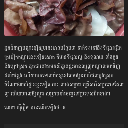
អ្នកជំនាញបណ្តុះផ្សិតរូបនេះបានបន្ថែមថា ទាក់ទងទៅនឹងទីផ្សារផ្សិត
ត្រចៀកកណ្ដុរនេះទៀតសោត គឺមានទីផ្សារល្អ និងទូលាយ ទាំងក្នុង
និងក្រៅស្រុក ដូចជានៅតាមកសិដ្ឋានខ្លះមានឈ្មួញកណ្តាលមកទិញ
ដល់កន្លែង ហើយយកទៅលក់បន្តនៅតាមផ្សារកសិផលក្នុងស្រុក
ចំណែកឯកសិដ្ឋានខ្លះទៀត បេះ លាងសម្អាត ជ្រើសរើសប្រភេទដែល
ល្អ ហើយហាលឱ្យស្ងួត សម្រាប់នាំចេញទៅប្រទេសជិតខាង។
លោក ស៊ីរៀម បានលើកឡើងថា ៖