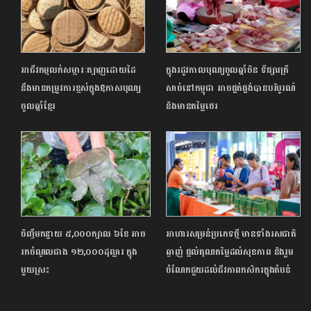
អាជីវកម្មលក់សម្ភារៈត្បាញដោយដៃ
ក្នុងរដូវកាលបុណ្យចូលឆ្នាំចិន ទីផ្សារត្រី
នឹងមានតម្រូវការខ្ពស់ក្នុងឱកាសបុណ្យ
សាច់នៅកម្ពុជា អាចផ្គត់ផ្គង់បានបរិបូរណ៍
ចូលឆ្នាំខ្មែរ
និងមានតម្លៃថេរ
ចិញ្ចឹម​កន្ធាយ ​៥,០០០​ក្បាល​ ​៦​ខែ ​អាច​
អាហារសម្រន់ប្រភេទថ្មី មានទាំងរសជាតិ
រក​ចំណូល​ជាង​ ​១២,០០០​ដុល្លារ​ ក្នុង​
ឆ្ងាញ់ ផ្តល់គុណតម្លៃដល់សុខភាព និងរួម
មួយ​ស្រះ​
ចំណែកជួយដល់ជីវភាពកសិករក្នុងតំបន់