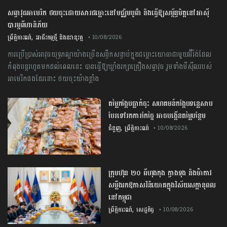
សព្វាវុធ​អាមេរិក ​ថយចុះ​ដោយសារ​ជម្លោះ​នៅ​មជ្ឈិមបូព៌ា និង​ធ្វើឱ្យ​សម្ព័ន្ធមិត្ត​នៅ​អាស៊ី​
បារម្ភ​ពី​ហានិភ័យ​
,
ព្រឹត្តិការណ៍
អាជីវកម្មថ្មី និងនវានុវត្ត
• 10/08/2026
ការ​ប្រើប្រាស់​អាវុធយុទ្ធភណ្ឌ​យ៉ាង​ច្រើន​សន្ធឹកសន្ធាប់​ក្នុង​ជម្លោះ​យោធា​ជាមួយ​អ៊ីរ៉ង់​ដែល​
កំពុង​បន្តរហូតមកដល់ពេលនេះ បាន​ធ្វើឱ្យឃ្លាំងរក្សាគ្រឿងសព្វាវុធ រួមទាំង​មីស៊ីល​របស់​
អាមេរិក​ផងដែរនោះ ថយចុះ​យ៉ាង​ខ្លាំង​ ​
តម្លៃ​កង្កែប​ធ្លាក់ចុះ​ សហគមន៍​កង្កែប​ទន្លេ​សាប ​
បែរ​ទៅ​រក​ការ​កែច្នៃ​ ​អាច​បង្កើន​តម្លៃ​បន្ថែម​
,
ជំនួញ
ព្រឹត្តិការណ៍
• 10/08/2026
ក្រុមហ៊ុន​ ​២០​ ​ពី​ហុងកុង​ ក្វាង​ទុង​ ​និង​ម៉ាកាវ ​
សម្លឹង​រក​ឱកាស​វិនិយោគ​ក្នុង​វិស័យ​សក្តានុពល​
នៅ​កម្ពុជា​
,
ព្រឹត្តិការណ៍
សេដ្ឋកិច្ច
• 10/08/2026