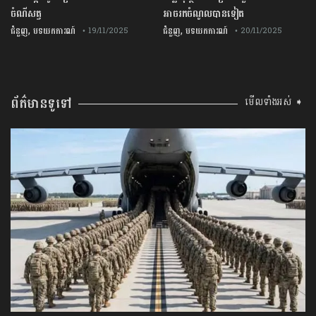
ចំណីសត្វ
អាចរកចំណូលបានទៀត
,
,
ជំនួញ
បទយកការណ៍
ជំនួញ
បទយកការណ៍
• 19/11/2025
• 20/11/2025
ព័ត៌មានទូទៅ
មើលទាំងអស់ ➧