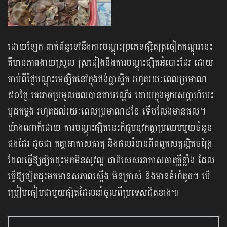
ដោយឡែក ពាក់ព័ន្ធទៅនឹងការបណ្តុះប្រភេទផ្សិតត្រចៀកកណ្តុរនេះ
គឺមានភាពងាយស្រួល ស្រដៀងនឹងការបណ្តុះផ្សិតអំបោះដែរ ដោយ
ចាប់ពីថ្ងៃបណ្តុះមេផ្សិតនៅក្នុងថង់ប្លាស្ទិក រហូតរយៈពេលប្រមាណ
៥០ថ្ងៃ គេអាចប្រមូលផលបានជាបណ្តើរ ដោយក្នុងមួយសប្ដាហ៍បេះ
ឬដកម្ដង រហូតដល់រយៈពេលប្រមាណ៤ខែ ទើបលែងមានផល។
យ៉ាងណាក៏ដោយ ការបណ្ដុះផ្សិតនេះក៏ជួបនូវកត្តាប្រឈមមួយចំនួន
ផងដែរ ដូចជា កត្តាអាកាសធាតុ និងផលរំខានពីពពួកសត្វល្អិតចង្រៃ
ដែលធ្វើឱ្យផ្សិតដុះមកមិនសូវល្អ ជាពិសេសអាកាសធាតុក្ដីខ្លាំង ដែល
ធ្វើឱ្យផ្សិតដុះមកមានសភាពស្ដើង មិនក្រាស់ និងមានទំហំតូចៗ បើ
ប្រៀបធៀបជាមួយផ្សិតដែលនាំចូលពីប្រទេសជិតខាង៕