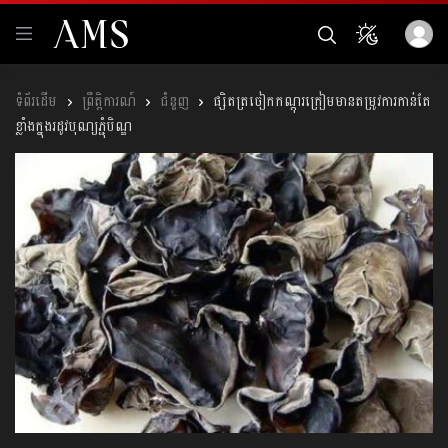
ព្រឹត្តិការណ៍
ជំនួញ
ផ្សិតត្រចៀកកណ្ដុរក្រៀមមានតម្រូវការកាន់តែ
ខ្លាំងក្នុងរដូវបុណ្យភ្ជុំបិណ្ឌ