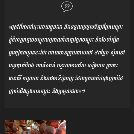
«ក្រៅពីការដាំដុះដោយខ្លួនឯង និងទទួលប្រមូលទិញពីអ្នកបណ្តុះ
ខ្ញុំក៏ជាអ្នកជួយបណ្តុះបណ្តាលជំនាញផ្នែកបណ្តុះ និងថែទាំផ្សិត
ត្រចៀកកណ្តុរនេះដែរ ដោយមានក្រុមគោលដៅ ៩កន្លែង ស្ថិតនៅ
ខេត្តបាត់ដំបង ពោធិ៍សាត់ បន្ទាយមានជ័យ សៀមរាប ក្រចេះ
រតនគិរី កណ្ដាល និងរាជធានីភ្នំពេញ ដែលពួកគាត់កំពុងញាប់ដៃ
ញាប់ជើងក្នុងការបណ្ដុះ និងប្រមូលផល»។