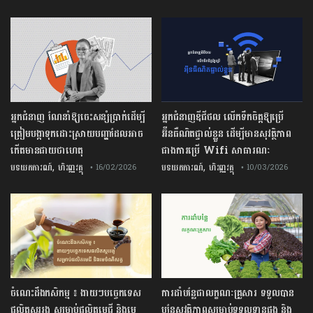
អ្នកជំនាញ ណែនាំឱ្យចេះសន្សំប្រាក់ដើម្បី
អ្នកជំនាញឌីជីថល លើកទឹកចិត្តឱ្យប្រើ
ត្រៀមបង្កាទុកដោះស្រាយបញ្ហាដែលអាច
អ៊ីនធឺណិតផ្ទាល់ខ្លួន ដើម្បីមានសុវត្ថិភាព
កើតមានជាយថាហេតុ
ជាងការប្រើ Wifi​ សាធារណៈ
,
,
បទយកការណ៍
ហិរញ្ញវត្ថុ
បទយកការណ៍
ហិរញ្ញវត្ថុ
• 16/02/2026
• 10/03/2026
ចំណេះដឹងកសិកម្ម ៖ ងាយៗបច្ចេកទេស
ការដាំបន្លែជាលក្ខណៈគ្រួសារ ទទួលបាន
ផលិតស្កររងូ សម្រាប់ផលិតមេជី និងមេ
បន្លែសុវត្ថិភាពសម្រាប់ទទួលទានផង និង