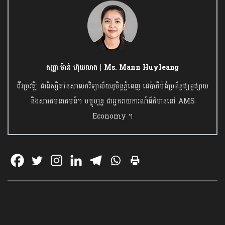
កញ្ញា ម៉ាន់ ហ៊ុយលាង | Ms. Mann Huyleang
ជីវប្រវត្តិ: ជានិស្សិតនៃសាលកវិទ្យាល័យភូមិន្ទភ្នំពេញ ដេប៉ាតឺម៉ង់ប្រព័ន្ធផ្សព្វផ្សាយ
និងសារគមនាគមន៍។ បច្ចុប្បន្ន ជាអ្នករាយការណ៍ព័ត៌មាននៅ AMS
Economy ។