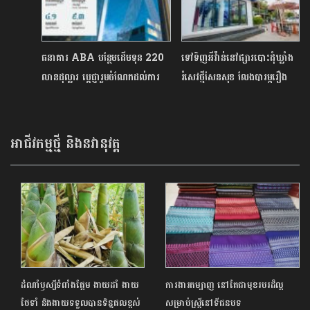
ធនាគារ ABA បន្ថែមដើមទុន 220
ទៅទិញអីវ៉ាន់នៅផ្សារបោះដុំឃ្លាំង
លានដុល្លារ ប្ដេជ្ញារួមចំណែកដល់ការ
រំសេវថ្មីសែនសុខ លែងបារម្ភរឿង
អភិវឌ្ឍសេដ្ឋកិច្ចកម្ពុជា
ខ្វះលុយ ទូ ATM មានច្រើន
ណាស់
អាជីវកម្មថ្មី និងនវានុវត្ត
ដំណាំឫស្សីទំពាំងផ្អែម ងាយដាំ ងាយ
ការងារតម្បាញ នៅតែជាមុខរបរដ៏ល្អ
ថែទាំ និងងាយទទួលបានទិន្នផលខ្ពស់
សម្រាប់ស្ត្រីនៅទីជនបទ