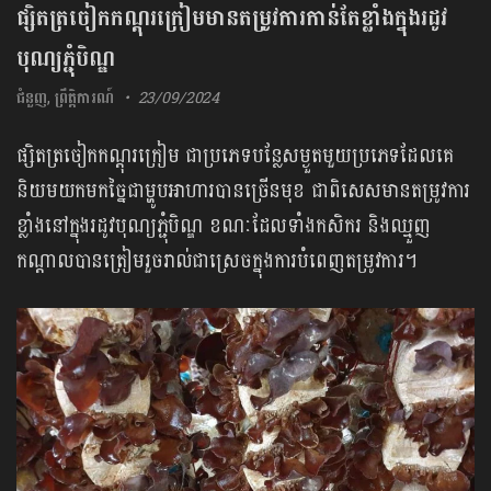
ផ្សិតត្រចៀកកណ្ដុរក្រៀមមានតម្រូវការកាន់តែខ្លាំងក្នុងរដូវ
បុណ្យភ្ជុំបិណ្ឌ
ជំនួញ
,
ព្រឹត្តិការណ៍
23/09/2024
ផ្សិតត្រចៀកកណ្ដុរក្រៀម ជាប្រភេទបន្លែសម្ងួតមួយប្រភេទដែលគេ
និយមយកមកច្នៃជាម្ហូបអាហារបានច្រើនមុខ ជាពិសេសមានតម្រូវការ
ខ្លាំងនៅក្នុងរដូវបុណ្យភ្ជុំបិណ្ឌ ខណៈដែលទាំងកសិករ និងឈ្មួញ
កណ្តាលបានត្រៀមរួចរាល់ជាស្រេចក្នុងការបំពេញតម្រូវការ។