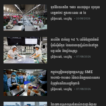
ទុន​វិនិយោគ​ជិត​ ​១៧០​ ​លាន​ដុល្លារ​ ហូរ​ចូល​
ខេត្ត​តាកែវ​ ក្នុង​រយៈពេល​ ​៧​ ​ខែ
,
ព្រឹត្តិការណ៍
សេដ្ឋកិច្ច
• 10/08/2026
អាម៉េរិក ដាក់ពន្ធ ១៥ % លើទំនិញផលិតពី
ប៉ូលីស៊ីលីកូន ដែលជាធាតុផ្សំសំខាន់នៅក្នុង
បន្ទះឈីប និងផ្ទាំងសូឡា
,
ព្រឹត្តិការណ៍
សេដ្ឋកិច្ច
• 07/08/2026
កម្ពុជា​ត្រៀមអនុវត្ត​យុទ្ធសាស្ត្រ​ ​SME​ ​
២០២៦​-​២០៣០​ រំពឹងថានឹងក្លាយ​ជា​ចលករ​
ជំរុញ​កំណើន​សេដ្ឋកិច្ច​ជាតិ​
,
ព្រឹត្តិការណ៍
សេដ្ឋកិច្ច
• 07/08/2026
វិធានការស្រោចស្រង់របស់រាជរដ្ឋាភិបាល​