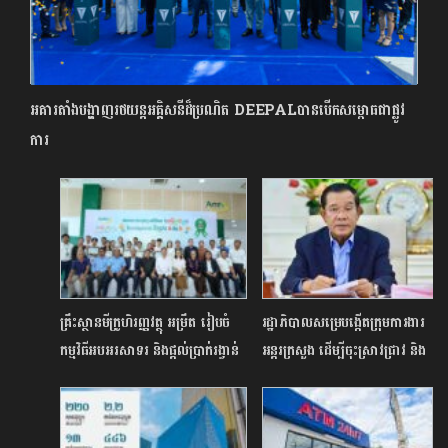
អគារតាំងបង្ហាញរថយន្តអគ្គិសនីដ៏ប្រណិត DEEPALបានបើកសម្ពោធជាផ្លូវ
ការ
គ្រឹះស្ថានមីក្រូហិរញ្ញវត្ថុ អម្រឹត រៀបចំ
រដ្ឋាភិបាលសម្រេបង្កើតក្រុមការងារ
កម្មវិធីអបអរសាទរ និងផ្តល់ប្រាក់រង្វាន់
អន្តរក្រសួង ដើម្បីចុះស្រាវជ្រាវ និង
លើកទឹកចិត្តជូនកូនៗរបស់អតិថិជនដែល
វាយតម្លៃលើការស្នើសុំបង្កើតភូមិថ្មី
បានប្រើប្រាស់ “គណនីក្មេងឆ្លាត” ​