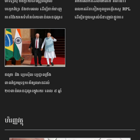
ម៉ាឡេស៊ី ចង់ក្លាយជាមជ្ឈមណ្ឌល
អតីតពលករដែលមកពីថៃ អំពាវនាវ
បច្ចេកវិទ្យា និងថាមពល ដើម្បីទាក់ទាញ
ពលករដទៃទៀតចូលរួមធ្វើតេស្ត RPL
ការវិនិយោគទំហំរាប់រយពាន់លានដុល្លារ
ដើម្បីទទួលស្គាល់ជំនាញជាផ្លូវការ
ឥណ្ឌា និង ប្រេស៊ីល ប្តេជ្ញាពង្រឹង
ពាណិជ្ជកម្មទ្វេភាគីឲ្យឈានដល់
២០ពាន់លានដុល្លារក្នុងរយៈពេល ៥ ឆ្នាំ
ហិរញ្ញវត្ថុ