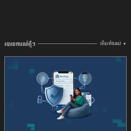
របាយការណ៍ថ្មីៗ
មើលទាំងអស់ ➧