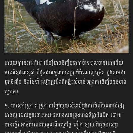
ជាមួយគ្នានេះផងដែរ ដើម្បីអាចចិញ្ចឹមទាកាប៉ាទទួលបានជោគជ័យ
មានទិន្នផលខ្ពស់ ក៏ដូចជាទទួលបានប្រាក់ចំណេញច្រើន ក្នុងនាមជា
អ្នកចិញ្ចឹម និងថែទាំ គប្បីត្រូវដឹងពីគន្លឹះសំខាន់ៗក្នុងការចិញ្ចឹមដូចខាង
ក្រោម៖
១. ការសង់ទ្រុង ៖ ទ្រុង ជាផ្នែកមួយសំខាន់ក្នុងការចិញ្ចឹមទាកាប៉ាឱ្យ
បានល្អ ដែលក្នុងនោះគេអាចសាងសង់ទ្រុងមានទីធ្លាបិទជិត ដោយ
មានធ្នើរ អាចការពារសត្វទាពីកម្ដៅថ្ងៃ ភ្លៀង ខ្យល់ ក៏ដូចជាសត្វ