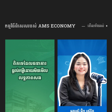
កម្មវិធីពិសេសរបស់ AMS ECONOMY
មើលទាំងអស់ ➧