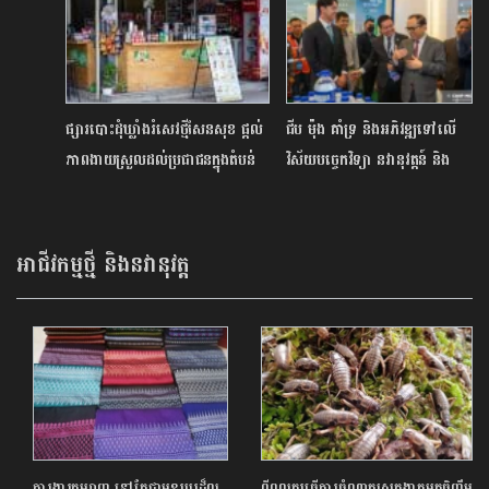
ផ្សារបោះដុំឃ្លាំងរំសេវថ្មីសែនសុខ ផ្តល់
ជីប ម៉ុង គាំទ្រ និងអភិវឌ្ឍទៅលើ
ភាពងាយស្រួលដល់ប្រជាជនក្នុងតំបន់
វិស័យបច្ចេកវិទ្យា នវានុវត្តន៍ និង
និងជួយសេដ្ឋកិច្ចតំបន់ឱ្យរស់រវើក
វិទ្យាសាស្ត្រ
អាជីវកម្មថ្មី និងនវានុវត្ត
ការងារតម្បាញ នៅតែជាមុខរបរដ៏ល្អ
ពីពលករធ្វើការចំណាកស្រុកងាកមកចិញ្ចឹម