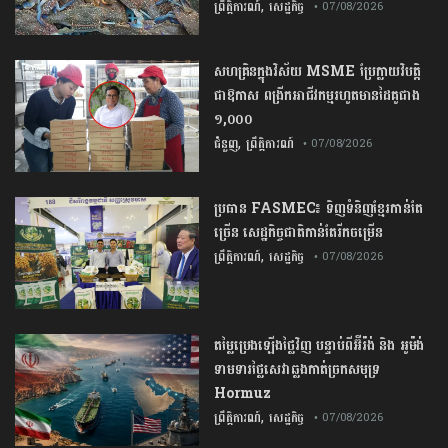
,
ព្រឹត្តិការណ៍
សេដ្ឋកិច្ច
• 07/08/2026
សហគ្រិនក្នុងវិស័យ MSME ប្រែក្លាយវិបត្តិ
ជាឱកាស ពង្រីកអាជីវកម្មរហូតមានដៃគូជាង
១,០០០
,
ជំនួញ
ព្រឹត្តិការណ៍
• 07/08/2026
ប្រធាន​​ ​FASMEC​៖​ ​ទិញ​ទំនិញ​ខ្មែរ​កាន់តែ​
ច្រើន​ ​សេដ្ឋកិច្ច​ជាតិ​កាន់តែ​រីកចម្រើន​
,
ព្រឹត្តិការណ៍
សេដ្ឋកិច្ច
• 07/08/2026
តម្លៃប្រេងឡើងថ្លៃវិញ បន្ទាប់ពីអ៊ីរ៉ង់ និង អូម៉ង់
ទាមទារថ្លៃសេវាឆ្លងកាត់ច្រកសមុទ្រ
Hormuz
,
ព្រឹត្តិការណ៍
សេដ្ឋកិច្ច
• 07/08/2026