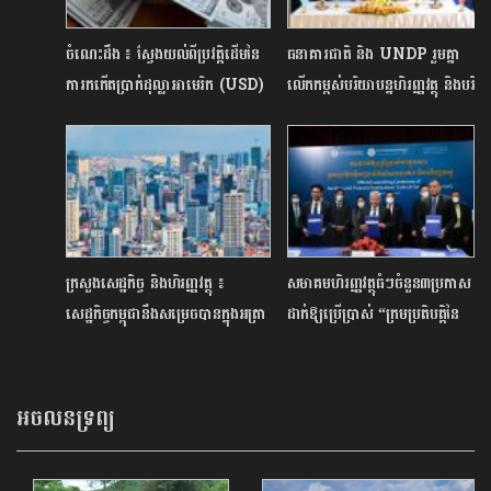
ចំណេះដឹង ៖ ស្វែងយល់ពីប្រវត្តិដើមនៃ
ធនាគារជាតិ និង UNDP រួមគ្នា
ការកកើតប្រាក់ដុល្លាអាមេរិក (USD)
លើកកម្ពស់បរិយាបន្នហិរញ្ញវត្ថុ និងបរិ
វត្តកម្មឌីជីថលក្នុងវិស័យហិរញ្ញវត្ថុនៅ
កម្ពុជា
ក្រសួងសេដ្ឋកិច្ច និងហិរញ្ញវត្ថុ ៖
សមាគមហិរញ្ញវត្ថុធំៗចំនួន៣ប្រកាស
សេដ្ឋកិច្ចកម្ពុជានឹងសម្រេចបានក្នុងអត្រា
ដាក់ឱ្យប្រើប្រាស់ “ក្រមប្រតិបត្តិនៃ
៥,៦% នៅឆ្នាំនេះ
វិស័យធនាគារ និងហិរញ្ញវត្ថុ”
អចលនទ្រព្យ