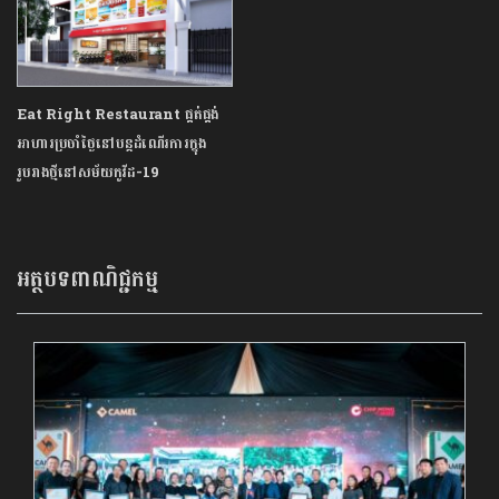
Eat Right Restaurant ផ្គត់ផ្គង់
អាហារប្រចាំថ្ងៃនៅបន្តដំណើរការក្នុង
រូបរាងថ្មីនៅសម័យកូវីដ-19
អត្ថបទពាណិជ្ជកម្ម