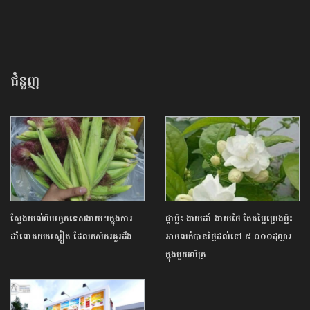
ជំនួញ
ស្វែងយល់ពីបច្ចេកទេសងាយៗក្នុងការ
ផ្កាម្លិះ ងាយដាំ ងាយថែ តែតម្លៃប្រេងម្លិះ
ដាំពោតយកស្នៀត ដែលកសិករគួរដឹង
អាចលក់បានថ្លៃដល់ទៅ ៥ ០០០ដុល្លារ
ក្នុងមួយលីត្រ