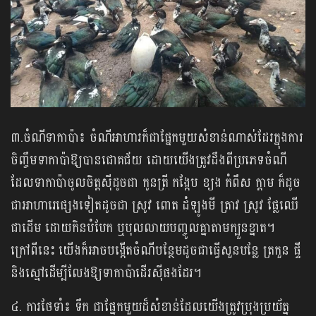
៣.ចំណីទាកាប៉ា៖ ចំណីអាហារក៏ជាផ្នែកមួយសំខាន់ណាស់ដែរក្នុងការ
ចិញ្ចឹមទាកាប៉ាឱ្យបានជោគជ័យ ដោយយើងត្រូវដឹងពីប្រភេទចំណី
ដែលទាកាប៉ាចូលចិត្តស៊ីដូចជា កូនត្រី កង្កែប ខ្យង កំពឹស ក្ដាម ក៏ដូច
ជាអាហារេផ្សេងទៀតដូចជា ស្រូវ ពោត ដំឡូងមី ត្រាវ ស្រូវ ផ្លែឈើ
ជាដើម ដោយកិនបំបែក ឬបុលលាយបញ្ចូលគ្នាតាមក្បួនខ្នាត។
ក្រៅពីនេះ យើងក៏អាចបង្កើតចំណីបន្ថែមដូចជាធ្វើសួនប​ន្លែ ត្រកួន ផ្ទី
និងស្មៅដើម្បីលែងឱ្យទាកាប៉ាដើរស៊ីផងដែរ។
៤. ការថែទាំ៖ ទឹក ជាផ្នែកមួយដ៏សំខាន់ដែលយើងត្រូវប្រុងប្រយ័ត្ន