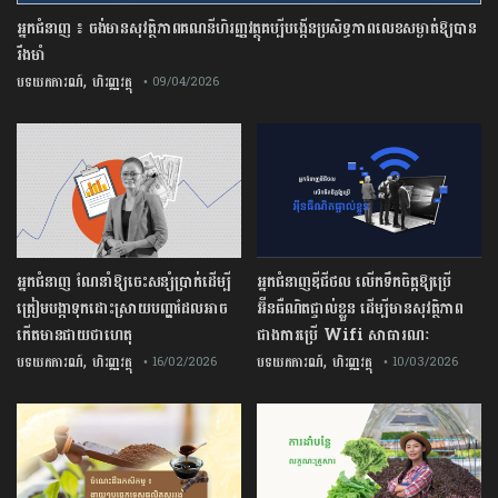
អ្នកជំនាញ ៖ ចង់មានសុវត្ថិភាពគណនីហិរញ្ញវត្ថុគប្បីបង្កើនប្រសិទ្ធភាពលេខសម្ងាត់ឱ្យបាន
រឹងមាំ
,
បទយកការណ៍
ហិរញ្ញវត្ថុ
• 09/04/2026
អ្នកជំនាញ ណែនាំឱ្យចេះសន្សំប្រាក់ដើម្បី
អ្នកជំនាញឌីជីថល លើកទឹកចិត្តឱ្យប្រើ
ត្រៀមបង្កាទុកដោះស្រាយបញ្ហាដែលអាច
អ៊ីនធឺណិតផ្ទាល់ខ្លួន ដើម្បីមានសុវត្ថិភាព
កើតមានជាយថាហេតុ
ជាងការប្រើ Wifi​ សាធារណៈ
,
,
បទយកការណ៍
ហិរញ្ញវត្ថុ
បទយកការណ៍
ហិរញ្ញវត្ថុ
• 16/02/2026
• 10/03/2026