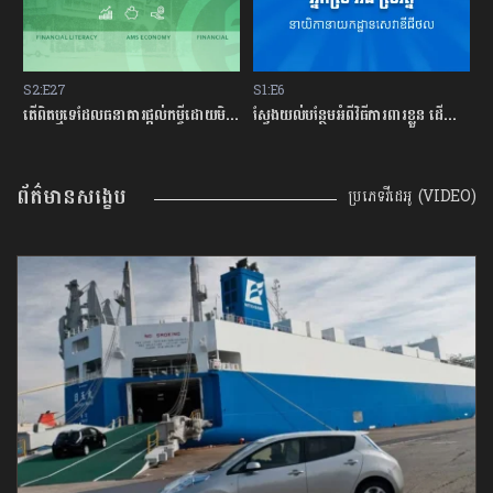
S2:E27
S1:E6
S
ម្ចីជាមួយធនាគារ
តើពិតឬទេដែលធនាគារផ្ដល់កម្ចីដោយមិនសិក្សាលើលទ្ធភាពសងត្រឡប់?
ស្វែងយល់បន្ថែមអំពីវិធីការពារខ្លួន ដើម្បីជៀសវាងពីការឆបោកតាមបច្ចេកវិទ្យាហិរញ្ញវត្ថុ!
ត
ព័ត៌មានសង្ខេប
ប្រភេទវីដេអូ (VIDEO)