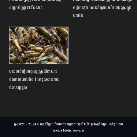
សម្រាប់ស្ត្រីនៅទីជនបទ
ចង្រិតខ្មៅរកបានចំណូលរាប់រយដុល្លារក្នុង
មួយខែ
មុខរបរចិញ្ចឹមបង្កងអូស្ត្រាលីងាយៗ
ចំណាយពេលតិច តែទទួលបានផល
ចំណេញខ្ពស់
ឆ្នាំ2020 - 2024 © រក្សាសិទ្ធិគ្រប់យ៉ាងដោយ៖ អគ្គនាយកដ្ឋានវិទ្យុ និងទូរទស្សន៍អប្សរា | អភិវឌ្ឍដោយ
Apsara Media Services