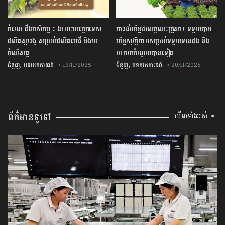
ចំណេះដឹងកសិកម្ម ៖ ងាយៗបច្ចេកទេស
ការដាំបន្លែជាលក្ខណៈគ្រួសារ ទទួលបាន
ផលិតស្កររងូ សម្រាប់ផលិតមេជី និងមេ
បន្លែសុវត្ថិភាពសម្រាប់ទទួលទានផង និង
ចំណីសត្វ
អាចរកចំណូលបានទៀត
,
,
ជំនួញ
បទយកការណ៍
ជំនួញ
បទយកការណ៍
• 19/11/2025
• 20/11/2025
ព័ត៌មានទូទៅ
មើលទាំងអស់ ➧