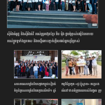
ស៊ីម៉ង​ត៍អូដ្ឋ និងស៊ីម៉ងត៍​វី ​របស់ក្រុមហ៊ុនខ្មែរ ជីប ម៉ុង ជួបជុំ​ម្ចាស់ដេប៉ូចែកចាយ​
របស់ខ្លួនទូទាំង​ប្រទេស និង​បង្កើតការ​ភ្ញាក់​ផ្អើល​ដល់​អ្នក​ប្រើ​ប្រាស់​
សមាគមសហគ្រិនវ័យក្មេងកម្ពុជារៀបចំ
កម្មវិធីប្រកួត «ផ្ទះខ្ញុំស្អាត» គម្រោង
កិច្ចជំនួបសហគ្រិនវ័យក្មេងលើកទី១ ឆ្នាំ​
លំនៅឋានទីក្រុងរណបសិរីមង្គល ក្រុម
២០២៤
ហ៊ុនវើលដ៏ប្រ៊ីដ ហូម រកឃើញ
ម្ចាស់ជ័យលាភី