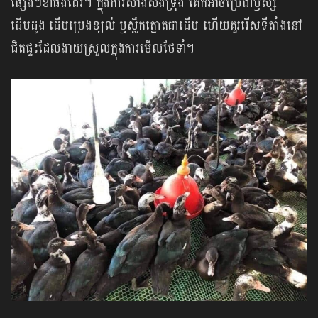
ផ្សេងៗខាំផងដែរ។ ក្នុងការសាងសង់ទ្រុង គេក៏អាចប្រើជាឫស្សី
ដើមដូង ដើមប្រេងខ្យល់ ឬស្លឹកត្នោតជាដើម ហើយគួររើសទីតាំងនៅ
ជិតផ្ទះដែលងាយស្រួលក្នុងការមើលថែទាំ។