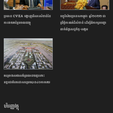
ប្រធាន CVEA បង្ហាញពី​សារសំខាន់នៃ
ចក្ខុវិស័យប្រទេសកម្ពុជា ឆ្នាំ២០២២ ជា
ការ​វាយតម្លៃអចលនវត្ថុ​
ព្រឹត្តិការណ៍ដ៏សំខាន់ ដើម្បីពិភាក្សាបញ្ហា
ពាក់ព័ន្ធសេដ្ឋកិច្ច-សង្គម
គម្រោងសាងសង់ព្រលានយន្តហោះ​
អន្តរជាតិ​តេជោ​សម្រេច​បាន​៤០​ភាគ​រយ​​
ហិរញ្ញវត្ថុ