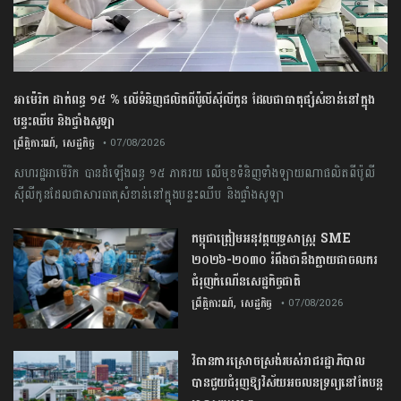
អាម៉េរិក ដាក់ពន្ធ ១៥ % លើទំនិញផលិតពីប៉ូលីស៊ីលីកូន ដែលជាធាតុផ្សំសំខាន់នៅក្នុង
បន្ទះឈីប និងផ្ទាំងសូឡា
,
ព្រឹត្តិការណ៍
សេដ្ឋកិច្ច
• 07/08/2026
សហរដ្ឋអាម៉េរិក បានដំឡើងពន្ធ ១៥ ភាគរយ លើមុខទំនិញទាំងឡាយណាផលិតពីប៉ូលី
ស៊ីលីកូនដែលជាសារធាតុសំខាន់នៅក្នុងបន្ទះឈីប និងផ្ទាំងសូឡា
កម្ពុជា​ត្រៀមអនុវត្ត​យុទ្ធសាស្ត្រ​ ​SME​ ​
២០២៦​-​២០៣០​ រំពឹងថានឹងក្លាយ​ជា​ចលករ​
ជំរុញ​កំណើន​សេដ្ឋកិច្ច​ជាតិ​
,
ព្រឹត្តិការណ៍
សេដ្ឋកិច្ច
• 07/08/2026
វិធានការស្រោចស្រង់របស់រាជរដ្ឋាភិបាល​
បាន​ជួយ​ជំរុញឱ្យវិស័យ​អចលនទ្រព្យនៅតែបន្ត​