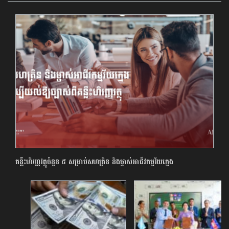
គន្លឹះហិរញ្ញវត្ថុចំនួន ៥ សម្រាប់សហគ្រិន និងម្ចាស់អាជីវកម្មវ័យក្មេង