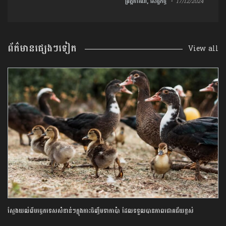
ព្រឹត្តិការណ៍, សេដ្ឋកិច្ច
17/12/2024
ព័ត៌មានផ្សេងៗទៀត
View all
ស្វែងយល់ពីបច្ចេកទេសសំខាន់ៗក្នុងការចិញ្ចឹមទាកាប៉ា ដែលទទួលបានភាពជោគជ័យខ្ពស់