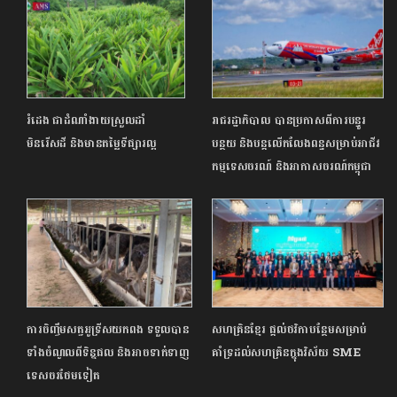
រំដេង ជាដំណាំងាយស្រួលដាំ
រាជរដ្ឋាភិបាល បានប្រកាសពីការបន្ធូរ
មិនរើសដី និងមានតម្លៃទីផ្សារល្អ
បន្ថយ និងបន្តលើកលែងពន្ធសម្រាប់អាជីវ
កម្មទេសចរណ៍ និងអាកាសចរណ៍កម្ពុជា
ការចិញ្ចឹមសត្វអូទ្រីសយកពង ទទួលបាន
សហគ្រិនខ្មែរ ផ្ដល់ថវិកាបន្ថែមសម្រាប់
ទាំងចំណូលពីទិន្នផល និងអាចទាក់ទាញ
គាំទ្រដល់សហគ្រិនក្នុងវិស័យ SME
ទេសចរថែមទៀត