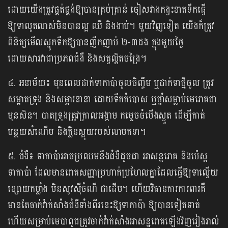
ដោយយើងត្រូវផ្គត់ផ្គង់ឱ្យបានគ្រប់គ្រាន់ ចៀសវាងកង្វះខាតទឹកធ្វើ
ឱ្យទាលូតលាស់មិនបានល្អ ឈឺ និងងាប់។ មួយវិញទៀត យើងក៏ត្រូវ
ពិនិត្យមើលស្នូកទឹកឱ្យបានញឹកញាប់ ២-៣ដង ក្នុងមួយថ្ងៃ
ដោយសារវាជាប្រភពជំងឺ និងសត្វល្អិតចង្រៃ។
៤. អនាម័យ៖ មុនពេលដាក់ទាកាប៉ាចូលចិញ្ចឹម ឬដាក់ទាថ្មីចូល ត្រូវ
សម្អាតទ្រុង និងសម្ភារនានា ដោយទឹកកំបោស ឬថ្នាំសម្លាប់មេរោគជា
មុនសិន។ បាតទ្រុងត្រូវក្រាលអង្កាម កម្ទេចចំបើងស្ងួត ដើម្បីកាត់
បន្ថយសំណើម និងក្លិនស្អុយរបស់លាមកទា។
៥. ជំងឺ៖ ទាកាប៉ាអាចប្រឈមនឹងជំងឺដូចជា អាសន្នរោគ និងប៉េស្ត
ទាកាប៉ា ដែលមានរោគសញ្ញាប្រហាក់ប្រហែលគ្នាដែលធ្វើឱ្យទាល្វើយ
ខ្សោយកម្លាំង មិនសូវស៊ីចំណី ជាដើម។ ហើយវិធានការការពារគឺ
មានតែចាក់វ៉ាក់សាំងជំងឺទាំងពីរនេះឱ្យទាកាប៉ា ឱ្យបានទៀតទាត់
ហើយសម្រាប់មេបាពូជត្រូវចាក់វ៉ាក់សាំងអាសន្នរោគឡើងវិញរៀងរាល់