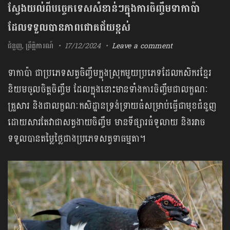
ស្វែងយល់ពីបច្ចេកទេសសំខាន់ៗក្នុងការចិញ្ចឹមទាកាប៉ា
ដែលទទួលបានភាពជោគជ័យខ្ពស់
ជំនួញ
,
ព្រឹត្តិការណ៍
17/12/2024
Leave a comment
ទាកាប៉ា ជាប្រភេទសត្វចិញ្ចឹមក្នុងស្រុកមួយប្រភេទដែលកសិករខ្មែរ
និយមចូលចិត្តចិញ្ចឹម ដែលក្នុងនោះមានទាំងការចិញ្ចឹមជាលក្ខណៈ
គ្រួសារ និងជាលក្ខណៈកសិដ្ឋានទ្រង់ទ្រាយធំសម្រាប់ធ្វើជាមុខជំនួញ
ដោយសារតែវាជាសត្វងាយចិញ្ចឹម មានទីផ្សារធំទូលាយ និងអាច
ទទួលបានតម្លៃថ្លៃជាងប្រភេទសត្វទាធម្មតា។