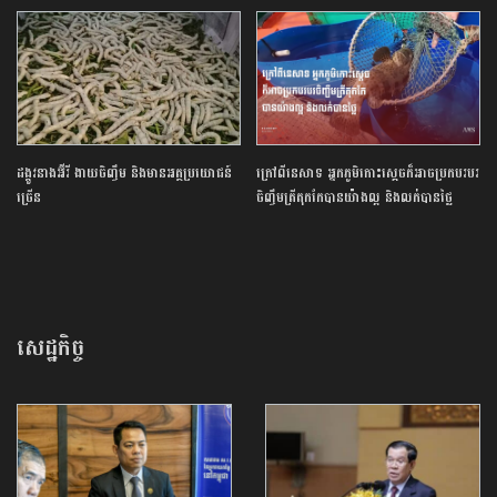
ដង្កូវនាងអ៊ីរី ងាយចិញ្ចឹម និងមានអត្ថប្រយោជន៍
ក្រៅពីនេសាទ អ្នកភូមិកោះស្ដេចក៏អាចប្រកបរបរ
ច្រើន
ចិញ្ចឹមត្រីតុកកែបានយ៉ាងល្អ និងលក់បានថ្លៃ
សេដ្ឋកិច្ច