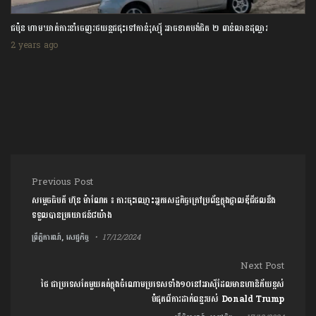
ជប៉ុន ហាមឃាត់ការនាំចេញរថយន្តជជុះទៅកាន់រុស្ស៊ី អាចខាតបង់ជិត ២ ពាន់លានដុល្លារ
2 years ago
Post navigation
Previous Post
សម្ដេចធិបតី ហ៊ុន ម៉ាណែត ៖ ការចុះឈ្មោះអ្នកសេដ្ឋកិច្ចក្រៅប្រព័ន្ធក្នុងថ្នាលឌីជីថលនឹង
ទទួលបានប្រយោជន៍៨យ៉ាង
ព្រឹត្តិការណ៍, សេដ្ឋកិច្ច
17/12/2024
Next Post
​ថៃ ​ជាប្រទេសតែមួយគត់ក្នុងចំណោម​ប្រទេស​ទាំង១០នៅអាស៊ីដែល​មាន​ហានិភ័យ​ខ្ពស់​
បំផុត​ពី​ការដាក់ពន្ធរបស់ Donald Trump