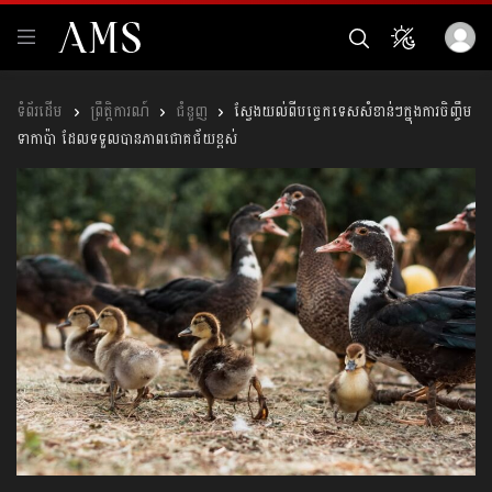
ព្រឹត្តិការណ៍
ជំនួញ
ស្វែងយល់ពីបច្ចេកទេសសំខាន់ៗក្នុងការចិញ្ចឹម
ទាកាប៉ា ដែលទទួលបានភាពជោគជ័យខ្ពស់