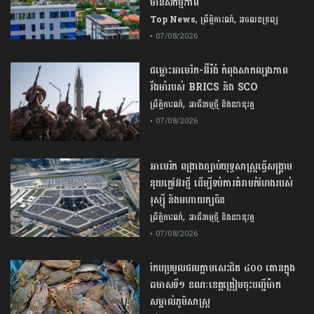
មានសកម្មភាព
,
,
Top News
ព្រឹត្តិការណ៍
អចលនទ្រព្យ
• 07/08/2026
ជម្លោះ​អាមេរិក​-​អ៊ីរ៉ង់​ ​កំពុង​សាកល្បង​ភាព​
រឹងមាំ​របស់​ ​BRICS​ ​និង​ ​SCO​
,
ព្រឹត្តិការណ៍
អាជីវកម្មថ្មី និងនវានុវត្ត
• 07/08/2026
​អាមេរិក​ ពង្រាងច្បាប់​យុទ្ធសាស្ត្រ​ធ្វើ​សង្គ្រាម​
នុយក្លេអ៊ែរ​ថ្មី ដើម្បីទប់ការគំរាមកំហែងរបស់​
រុស្ស៊ី និងមហាយក្សចិន
,
ព្រឹត្តិការណ៍
អាជីវកម្មថ្មី និងនវានុវត្ត
• 07/08/2026
កែប​ប្រមូល​ផល​ក្តាម​សេះ​ជិត​ ​៤០០ ​តោន​ក្នុង​
ឆមាស​ទី​១​ ​ខណៈ​ខេត្ត​ត្រៀម​ចុះបញ្ជី​ម៉ាក​
សម្គាល់​ភូមិសាស្ត្រ​