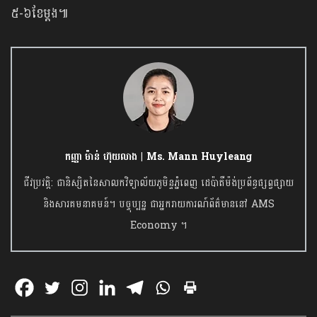
៥-៦ខែម្ដង៕
កញ្ញា ម៉ាន់ ហ៊ុយលាង | Ms. Mann Huyleang
ជីវប្រវត្តិ: ជានិស្សិតនៃសាលកវិទ្យាល័យភូមិន្ទភ្នំពេញ ដេប៉ាតឺម៉ង់ប្រព័ន្ធផ្សព្វផ្សាយ
និងសារគមនាគមន៍។ បច្ចុប្បន្ន ជាអ្នករាយការណ៍ព័ត៌មាននៅ AMS
Economy ។