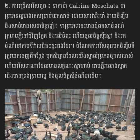
២. ការជ្រើសរើសពូជ ៖ ទាកាប៉ា Cairine Moschata ជា
ប្រភេទល្អជាងគេសម្រាប់យកសាច់ ដោយសារវារឹងមាំ ងាយចិញ្ចឹម
និងសាច់មានរសជាតិឆ្ងាញ់។ ទាប្រភេទនេះមានដុំពកសាច់ពណ៌
ក្រហមភ្លឺនៅជុំវិញភ្នែក និងលើចំពុះ ហើយចូលចិត្តស៊ីស្មៅ និងរក
ចំណីនៅតាមទីវាលជិតៗផ្ទះផងដែរ។ ចំណែកការរើសពូជមកចិញ្ចឹមគឺ
ត្រូវយកចេញពីកន្លែង ឬកសិដ្ឋានដែលយើងស្គាល់ប្រភពច្បាស់លាស់
ហើយរើសទាណាដែលមានលក្ខណៈស្វាហាប់ រោមភ្លឺរលោងស្អាត
ជើងមានទ្រង់ទ្រាយល្អ និងចូលចិត្តស៊ីចំណីជាដើម។