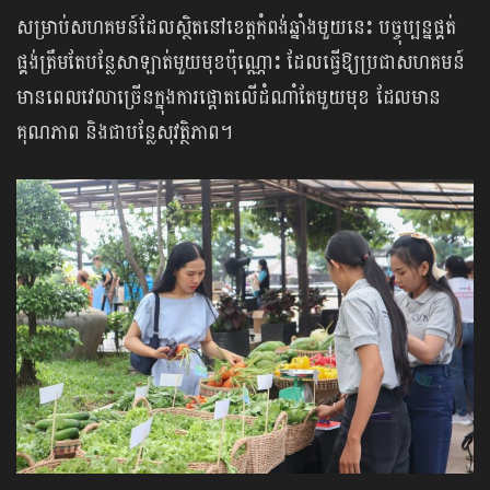
សម្រាប់សហគមន៍ដែលស្ថិតនៅខេត្តកំពង់ឆ្នាំងមួយនេះ បច្ចុប្បន្នផ្គត់
ផ្គង់ត្រឹមតែបន្លែសាឡាត់មួយមុខប៉ុណ្ណោះ ដែលធ្វើឱ្យប្រជាសហគមន៍
មានពេលវេលាច្រើនក្នុងការផ្ដោតលើដំណាំតែមួយមុខ ដែលមាន
គុណភាព និងជាបន្លែសុវត្ថិភាព។