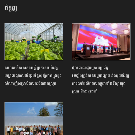
ជំនួញ
សហគមន៍តាសីសាមគ្គី ប្រកាសបើកវគ្គ
ផ្សារពាណិជ្ជកម្មតាមប្រព័ន្ធ
បណ្ដុះបណ្ដាលដាំដុះបន្លែសុវត្ថិភាពក្នុងផ្ទះ
អេឡិចត្រូនិកខេមបូឌាត្រេដ នឹងជួយជំរុញ
សំណាញ់សម្រាប់ពលករចំណាកស្រុក
ការលក់ផលិតផលកម្ពុជាទាំងទីផ្សារក្នុង
ស្រុក និងអន្តរជាតិ