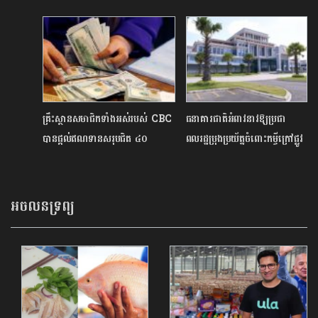
គ្រឹះស្ថានសមាជិកទាំងអស់របស់ CBC
ធនាគារជាតិអំពាវនាវឱ្យប្រជា
បានផ្តល់ឥណទានសរុបជិត ៤០
ពលរដ្ឋប្រុងប្រយ័ត្នចំពោះកម្ចីក្រៅផ្លូវ
ពាន់លានដុល្លារដល់ប្រជាជននៅទូទាំង
ការ
ប្រទេស
អចលនទ្រព្យ