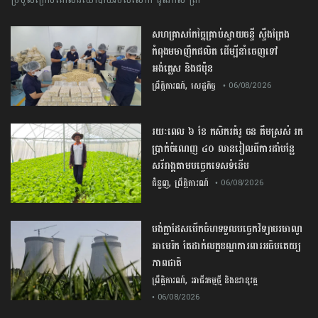
សហគ្រាសកែច្នៃគ្រាប់ស្វាយចន្ទី ស្ទឹងត្រែង
កំពុងមមាញឹកផលិត ដើម្បីនាំចេញទៅ
អង់គ្លេស និងជប៉ុន
,
ព្រឹត្តិការណ៍
សេដ្ឋកិច្ច
• 06/08/2026
រយៈពេល ៦ ខែ កសិករគំរូ ចន គឹមស្រស់ រក
ប្រាក់ចំណេញ ៤០ លានរៀលពីការដាំបន្លែ
សរីរាង្គតាមបច្ចេកទេសទំនើប
,
ជំនួញ
ព្រឹត្តិការណ៍
• 06/08/2026
បង់ក្លាដែស​បើកចំហ​ទទួល​បច្ចេកវិទ្យា​បរមាណូ​
អាមេរិក​ តែ​ដាក់​លក្ខខណ្ឌ​ការពារ​អធិបតេយ្យ
ភាព​ជាតិ​
,
ព្រឹត្តិការណ៍
អាជីវកម្មថ្មី និងនវានុវត្ត
• 06/08/2026