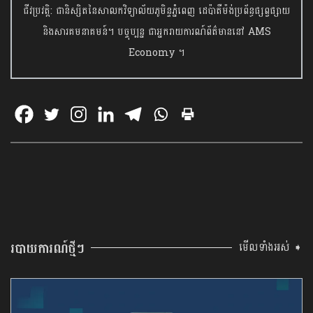
ជីវប្រវត្តិ: ជានិស្សិតនៃសាលកវិទ្យាល័យភូមិន្ទភ្នំពេញ ដេប៉ាតឺម៉ង់ប្រព័ន្ធផ្សព្វផ្សាយ
និងសារគមនាគមន៍។ បច្ចុប្បន្ន ជាអ្នករាយការណ៍ព័ត៌មាននៅ AMS
Economy ។
របាយការណ៍ថ្មីៗ
មើលទាំងអស់ ➧