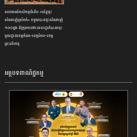
សហគមន៍កសិកម្មទំនើប «បន្លែផ្ទះ
សំណាញ់ត្រាំកក់» ទទួលបានផ្ទះសំណាញ់
១០០ខ្នង ពីក្រុមការងាររាជរដ្ឋាភិបាលចុះ
មូលដ្ឋានខេត្តកំពត-ខេត្តកែប-ខេត្ត
ព្រះសីហនុ
អត្ថបទពាណិជ្ជកម្ម