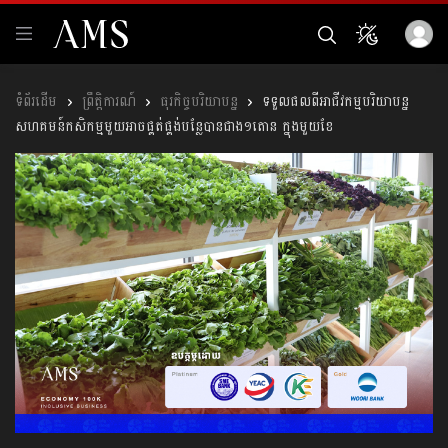
ព្រឹត្តិការណ៍
ធុរកិច្ចបរិយាបន្ន
ទទួលផលពីអាជីវកម្មបរិយាបន្ន
សហគមន៍កសិកម្មមួយអាចផ្គត់ផ្គង់បន្លែបានជាង១តោន ក្នុងមួយខែ