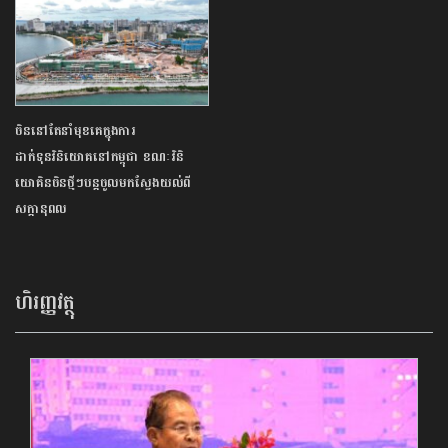
ចិននៅតែនាំមុខ​គេក្នុងការ
ដាក់ទុនវិនិយោគនៅកម្ពុជា​ ខណៈវិនិ
យោគិន​ចិនថ្មីៗបន្ត​ចូលមក​ស្វែងយល់ពី
សក្ដានុពល​
ហិរញ្ញវត្ថុ