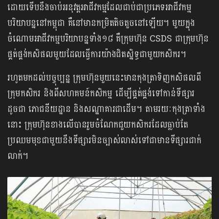
ដោយទើបនឹងចាប់អនុវត្តអាជីវកម្មដែលជាប់ជាប្រភេទអាជីវកម្ម
បរិយាបន្ននៅកម្ពុជា​​ គឺនៅមាន​កម្រិតតិចតួចនៅឡើយ។ មួយក្នុង
ចំណោមអាជីវកម្មបរិយាបន្នទាំង១៨ គឺក្រុមហ៊ុន CSDS ជាក្រុមហ៊ុន
ផ្គត់ផ្គង់កសិផលមួយដែលធ្វើការយ៉ាងជិតស្និទ្ធជាមួយកសិករ។
រហូតមកដល់បច្ចុប្បន្ន ក្រុមហ៊ុនមួយនេះមានកុងត្រាទិញកសិផលពី
ក្រុមកសិករ និងពីសហគមន៍កសិកម្ម ដើម្បីផ្គត់ផ្គង់ទៅកាន់ទីផ្សារ
ដូចជា ភោជនីយដ្ឋាន និងសណ្ឋាគារជាដើម។ តាមរយៈកុងត្រាទាំង
នោះ ក្រុមហ៊ុនខាងលើបានរួមចំណែកជួយកសិករដែលធ្លាប់តែ
ប្រឈមមុខជាមួយនឹងទីផ្សារមិនច្បាស់លាស់ទៅជាមានទីផ្សារជាក់
លាក់។