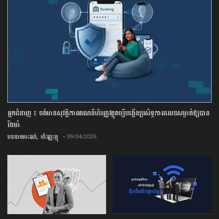
អ្នកជំនាញ ៖ ចង់មានសុវត្ថិភាពគណនីហិរញ្ញវត្ថុគប្បីបង្កើនប្រសិទ្ធភាពលេខសម្ងាត់ឱ្យបាន
រឹងមាំ
,
បទយកការណ៍
ហិរញ្ញវត្ថុ
• 09/04/2026