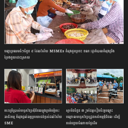
បញ្ហាប្រឈមធំៗចំនួន ៥ ដែលវិស័យ MSMEs កំពុងជួបប្រទះ ខណៈរដ្ឋាភិបាលកំពុងប្រឹង
ប្រែងជួយដោះស្រាយ
ការប្រើប្រាស់បច្ចេកវិទ្យាឌីជីថលក្នុងប្រតិបត្តិការ
ស្ថាប័នចំនួន ៣ រួមដៃគ្នារៀបចំវគ្គបណ្តុះ
អាជីវកម្ម កំពុងផ្តល់អត្ថប្រយោជន៍ខ្ពស់ដល់វិស័យ
បណ្តាលបច្ចេកវិទ្យាដ្រូនកសិកម្មឌីជីថល ដើម្បី
SME
កាត់បន្ថយចំណាយថ្លៃដើម