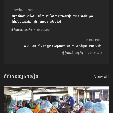
Post navigation
Previous Post
កម្ពុជានាំចេញគ្រាប់ស្វាយចន្ទីឆៅទៅវៀតណាមជាង៤២ម៉ឺនតោន គិតជាទឹកប្រាក់
ជាង៥៤០លានដុល្លារក្នុងត្រីមាសទី១ ឆ្នាំ២០២៤
ព្រឹត្តិការណ៍, សេដ្ឋកិច្ច
19/04/2024
Next Post
តម្លៃប្រេងឡើងថ្លៃ បង្កឱ្យមានការព្រួយបារម្ភលើការផ្គត់ផ្គង់ប្រេងនៅមជ្ឈិមបូព៌ា
ព្រឹត្តិការណ៍, សេដ្ឋកិច្ច
19/04/2024
ព័ត៌មានផ្សេងៗទៀត
View all