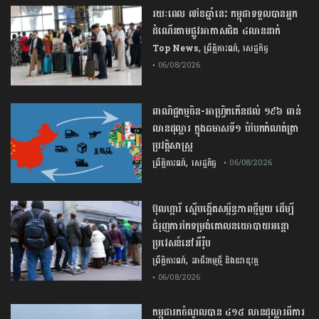
រយៈពេល ៧ខែឆ្នាំនេះ កម្ពុជាទទួលបានអ្នក
ដំណើរតាមផ្លូវអាកាសជិត ៤លាននាក់
,
,
Top News
ព្រឹត្តិការណ៍
សេដ្ឋកិច្ច
• 06/08/2026
ពាណិជ្ជកម្ម​ចិន​-​អាហ្វ្រិក​កើន​ដល់​ ​១៩៦​ ​ពាន់​
លាន​ដុល្លារ​ ក្នុង​ឆមាស​ទី​១​ ​បំបែក​កំណត់ត្រា​
ប្រវត្តិសាស្ត្រ​
,
ព្រឹត្តិការណ៍
សេដ្ឋកិច្ច
• 06/08/2026
ប៊ុល​ហ្ការី ​ស្នើ​បង្កើត​សម្ព័ន្ធភាព​ថ្មី​មួយ ​ដើម្បី​
ជំរុញ​ការ​កែទម្រង់​គោលនយោបាយ​អន្តោ
ប្រវេសន៍​នៅអឺរ៉ុប​
,
ព្រឹត្តិការណ៍
អាជីវកម្មថ្មី និងនវានុវត្ត
• 06/08/2026
កម្ពុជារកចំណូលបាន ៤១៥ លានដុល្លារពីការ