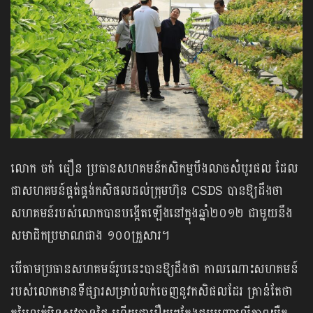
លោក ចក់ ធឿន ប្រធានសហគមន៍កសិកម្មបឹងលាចសំបូរផល ដែល
ជាសហគមន៍ផ្គត់ផ្គង់កសិផលដល់ក្រុមហ៊ុន CSDS បានឱ្យដឹងថា
សហគមន៍របស់លោកបានបង្កើតឡើងនៅក្នុងឆ្នាំ២០១២ ជាមួយនឹង
សមាជិកប្រមាណជាង ១០០គ្រួសារ។
បើតាមប្រធានសហគមន៍រូបនេះបានឱ្យដឹងថា កាលណោះសហគមន៍
របស់លោកមានទីផ្សារ​សម្រាប់លក់ចេញនូវកសិផលដែរ គ្រាន់តែថា