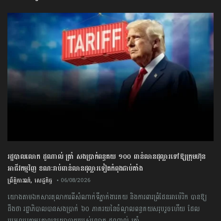
រដ្ឋបាលលោក ដូណាល់ ត្រាំ សងប្រាក់ពន្ធគយ ១០០ ពាន់លានដុល្លារទៅឱ្យក្រុមហ៊ុន
អាជីវកម្មវិញ ខណៈរាប់ពាន់លានដុល្លារទៀតកំពុងជាប់គាំង
,
ព្រឹត្តិការណ៍
សេដ្ឋកិច្ច
• 06/08/2026
យោងតាមឯកសារតុលាការពីសំណាក់ទីភ្នាក់ងារគយ និងការពារព្រំដែនអាម៉េរិក បានឱ្យ
ដឹងថា រដ្ឋាភិបាលបានសងប្រាក់ ៦០ ភាគរយនៃចំណូលពន្ធគយសរុបរួចហើយ ដែល
ប្រមូលក្រោមគោលនយោបាយរបស់លោក ដូណាល់ ត្រាំ