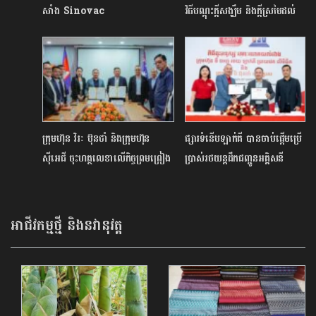
សាំង Sinovac
វិធីបណ្តុះក្តីសង្ឃឹម និងក្តីស្រមៃដល់
ប្រមាណ4លានដូសពីមហាមិត្តចិនបន្ថែម
យុវជនកម្ពុជា
ទៀត
ក្រុមហ៊ុន វិរៈ ប៊ុនថាំ និងក្រុមហ៊ុន
ផ្សារទំនើបឡាក់គី បានចាប់ផ្ដើមប្រើ
ស៊ីអេជី ចុះហត្ថលេខាលើកិច្ចព្រមព្រៀង
ប្រាស់រថយន្តដឹកជញ្ជូនអគ្គិសនី
សហការផ្គត់ផ្គង់ និងនាំចេញអង្ករផ្កា
ជាមួយ វិរៈ ប៊ុនថាំ
រំដួល និងផ្ការំដួលសរីរាង្គទៅអូស្ត្រាលី
ក្រោមពាណិជ្ជនាមខ្មែរ
អាជីវកម្មថ្មី និងនវានុវត្ត