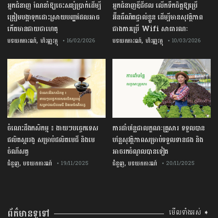
អ្នកជំនាញ ណែនាំឱ្យចេះសន្សំប្រាក់ដើម្បី
អ្នកជំនាញឌីជីថល លើកទឹកចិត្តឱ្យប្រើ
ត្រៀមបង្កាទុកដោះស្រាយបញ្ហាដែលអាច
អ៊ីនធឺណិតផ្ទាល់ខ្លួន ដើម្បីមានសុវត្ថិភាព
កើតមានជាយថាហេតុ
ជាងការប្រើ Wifi​ សាធារណៈ
,
,
បទយកការណ៍
ហិរញ្ញវត្ថុ
បទយកការណ៍
ហិរញ្ញវត្ថុ
• 16/02/2026
• 10/03/2026
ចំណេះដឹងកសិកម្ម ៖ ងាយៗបច្ចេកទេស
ការដាំបន្លែជាលក្ខណៈគ្រួសារ ទទួលបាន
ផលិតស្កររងូ សម្រាប់ផលិតមេជី និងមេ
បន្លែសុវត្ថិភាពសម្រាប់ទទួលទានផង និង
ចំណីសត្វ
អាចរកចំណូលបានទៀត
,
,
ជំនួញ
បទយកការណ៍
ជំនួញ
បទយកការណ៍
• 19/11/2025
• 20/11/2025
ព័ត៌មានទូទៅ
មើលទាំងអស់ ➧