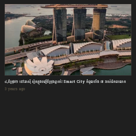
១, តៃវ៉ាន់ តាំងបង្អួត Haikun នាវាមុជទឹកផលិតក្នុងស្រុកដំបូងបំផុតតម្លៃជាង ១៥០០លានដុល្លារ
3 years ago