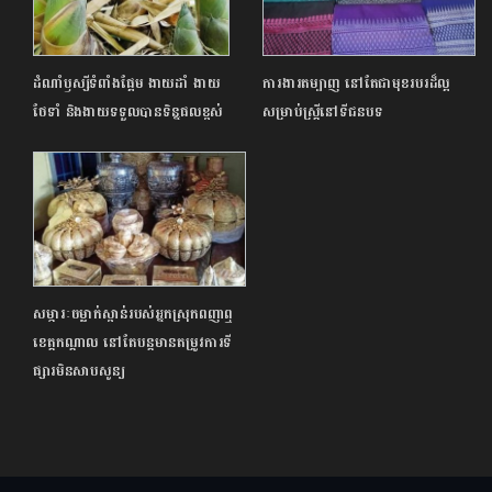
ដំណាំឫស្សីទំពាំងផ្អែម ងាយដាំ ងាយ
ការងារតម្បាញ នៅតែជាមុខរបរដ៏ល្អ
ថែទាំ និងងាយទទួលបានទិន្នផលខ្ពស់
សម្រាប់ស្ត្រីនៅទីជនបទ
សម្ភារៈចម្លាក់ស្ពាន់របស់អ្នកស្រុកពញាឮ
ខេត្តកណ្តាល នៅតែបន្តមានតម្រូវការទី
ផ្សារមិនសាបសូន្យ