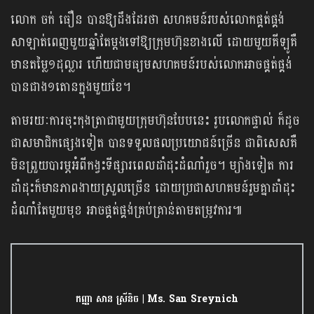
លោក ចក់ ធឿន បានឱ្យដឹងដែរថា សហគមន៍របស់លោកផ្គត់ផ្គង់
សាឡាត់ពេញមួយឆ្នាំតែម្ដងទៅឱ្យក្រុមហ៊ុនខាងលើ ដោយមួយគីឡូគឺ
មានតម្លៃ១ដុល្លារ ហើយជាមធ្យមសហគមន៍របស់លោកអាចផ្គត់ផ្គង់
បានជាង១តោនក្នុងមួយខែ។
តាមរយៈការចុះកុងត្រាជាមួយក្រុមហ៊ុនបែបនេះ រូបលោកផ្ទាល់ ក៏ដូច
ជាសមាជិកផ្សេងទៀត បានទទួលផលប្រយោជន៍ច្រើន ជាពិសេសគឺ
មិនព្រួយបារម្ភអំពីកង្វះទីផ្សារពេលដាំដុះដំណាំរួច។ ម្យ៉ាងទៀត ការ
ដាំដុះក៏មានភាពងាយស្រួលច្រើន ដោយប្រជាសហគមន៍រួមគ្នាដាំដុះ
ដំណាំតែមួយមុខ អាចផ្គត់ផ្គង់គ្រប់គ្រាន់តាមតម្រូវការ៕
កញ្ញា សាន ស្រីនិច | Ms. San Sreynich