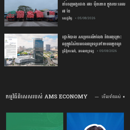
នាំចេញអង្ករជាង ៧០ ម៉ឺនតោន ក្នុងរយៈពេល
៧ ខែ
សេដ្ឋកិច្ច
• 05/08/2026
រដ្ឋាភិបាល សម្រេច​លើកលែង និងអនុគ្រោះ
ពន្ធក្នុងវិស័យអចលនទ្រព្យ​ទៅតាមលក្ខខណ្ឌ
,
ព្រឹត្តិការណ៍
អចលនទ្រព្យ
• 05/08/2026
កម្មវិធីពិសេសរបស់ AMS ECONOMY
មើលទាំងអស់ ➧