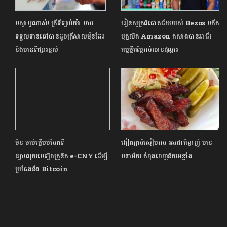
អស្ចារ្យណាស់! ត្រីទីឡាប់យ៉ា អាច
រៀនសូត្រពីជោគជ័យរបស់ Bezos អតីត
ទទួលទានឆៅបានដូចត្រីសាលម៉ុនដែរ
បុគ្គលិក Amazon កសាងបានអាជីវ
និងមានទីផ្សារខ្ពស់
កម្មថ្មីតម្លៃរាប់លានដុល្លារ
ចិន ចាប់ផ្តើមបំបែកទី
ងៀតក្របីសៀមរាប រសជាតិឆ្ងាញ់ មាន
ផ្សារលុយអេឡិចត្រូនិក e-CNY ដើម្បី
អនាម័យ កំពុងពេញនិយមខ្លាំង
ប្រជែងនឹង Bitcoin