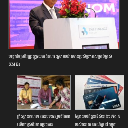
បច្ចេកវិទ្យាហិរញ្ញវត្ថុក្លាយជាដំណោះស្រាយយ៉ាងមានប្រសិទ្ធភាពសម្រាប់ម្ចាស់
SMEs
គ្រឹះស្ថានឥណទានជនបទបានរួមចំណែក
ស្វែងយល់ពីតួនាទីសំខាន់ៗទាំង 4
លើកកម្ពស់ជីវភាពប្រជាជន
របស់ធនាគារពាណិជ្ជនៅកម្ពុជា