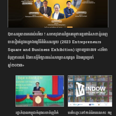
ឱកាសល្អបានមកដល់ហើយ ! សភាយុវពាណិជ្ជករកម្ពុជាអន្តរជាតិសាខាភ្នំពេញ
បានរៀបចំនូវគម្រោងកម្មវិធីដ៏ពិសេសមួយ (2023 Entrepreneurs
Square and Business Exhibition) ក្រោមប្រធានបទ «វេទិកា
ជំរុញការលក់ និងការធ្វើទីផ្សាររបស់សហគ្រាសធុនតូច និងមធ្យមប្រចាំ
ឆ្នាំ២០២៣»
រដ្ឋាភិបាលកម្ពុជាកំពុងចរចាទិញវ៉ាក់
មាគ៌ាឆ្ពោះទៅកាន់ពិភពលោក៖ កម្ម