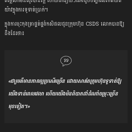
តម្លៃលក់មិនសូវបានថ្លៃ ហើយជារឿយៗតែងជួបបញ្ហាលើភាពយឺត
យ៉ាវក្នុងការទូទាត់ប្រាក់។
ក្នុងការចុះកុងត្រាផ្គត់ផ្គង់កសិផលជូនក្រុមហ៊ុន CSDS លោកបានឱ្យ
ដឹងដែរថា៖
«ជារួមគឺមានភាពល្អប្រសើរច្រើន ដោយសារតែក្រុមហ៊ុនទូទាត់ឱ្យ
យើងទាន់ពេលវេលា ហើយយើងមិនពិបាកដាំដំណាំចម្រុះច្រើន
មុខទៀត។»