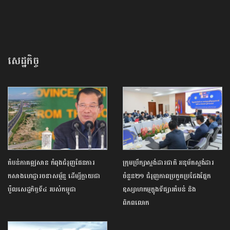
សេដ្ឋកិច្ច
តំបន់ភាគឦសាន កំពុងជំរុញផែនការ
ក្រុមប្រឹក្សាស្តង់ដារជាតិ អនុម័តស្ដង់ដារ
កសាងហេដ្ឋារចនាសម្ព័ន្ធ ដើម្បីក្លាយជា
ចំនួន២១ ជំរុញភាពប្រកួតប្រជែងផ្នែក
ប៉ូលសេដ្ឋកិច្ចទី៤ របស់កម្ពុជា
ឧស្សាហកម្មក្នុងទីផ្សារតំបន់ និង
ពិភពលោក