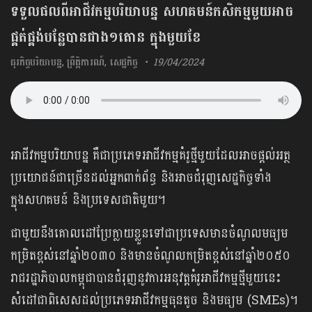
ទទួលផលពីអាជីវកម្មបរិយាបន្ន សហគមន៍កសិកម្មមួយអាច
ផ្គត់ផ្គង់បន្លែបានជាង១តោន ក្នុងមួយខែ
ធុរកិច្ចបរិយាបន្ន
,
ព្រឹត្តិការណ៍
,
សេដ្ឋកិច្ច
19/04/2024
អាជីវកម្មបរិយាបន្ន គឺជាប្រភេទអាជីវកម្មគំរូថ្មីមួយដែលអាចផ្ដល់អត្ថ
ប្រយោជន៍ជាច្រើនដល់អ្នកពាក់ព័ន្ធ និងអាចជំរុញសេដ្ឋកិច្ចទាំង
ក្នុងសហគមន៍ និងប្រទេសជាតិមួយ។
ជាមួយនឹងគោលដៅប្រែក្លាយខ្លួនទៅជាប្រទេសមានចំណូលមធ្យម
កម្រិតខ្ពស់នៅឆ្នាំ២០៣០ និងមានចំណូលកម្រិតខ្ពស់នៅឆ្នាំ២០៥០
រាជរដ្ឋាភិបាលកម្ពុជាបានជំរុញនូវការអនុវត្តគំរូអាជីវកម្មថ្មីមួយនេះ​
សំដៅជាពិសេសដល់ប្រភេទអាជីវកម្មធុនតូច និងមធ្យម (SMEs)។